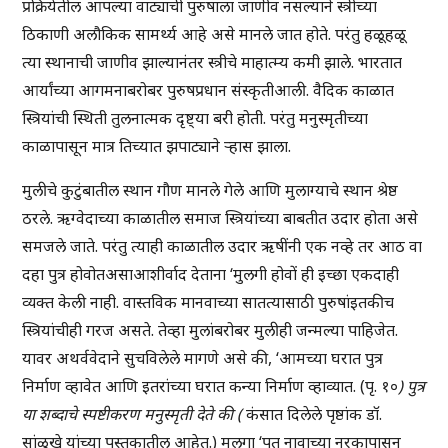
प्रक्रियेतील आपल्या वाट्याची पुरुषाला जाणीव नसल्याने स्त्रीच्या
ठिकाणी अलौकिक सामर्थ्य आहे असे मानले जात होते. परंतु हळूहळू
त्या स्थानाची जाणीव झाल्यानंतर स्त्रीचे माहात्म्य कमी झाले. भारतात
आर्यांच्या आगमनाबरोबर पुरुषप्रधान संस्कृतीआली. वैदिक काळात
स्त्रियांची स्थिती तुलनात्मक दृष्ट्या बरी होती. परंतु मनुस्मृतीच्या
काळापासून मात्र तिच्यात झपाट्याने ऱ्हास झाला.
मुलीचे कुटुंबातील स्थान गौण मानले गेले आणि मुलाग्याचे स्थान श्रेष्ठ
ठरले. ऋग्वेदाच्या काळातील समाज स्त्रियांच्या बाबतीत उदार होता असे
समजले जाते. परंतु त्याही काळातील उदार ऋषींनी एक नव्हे तर आठ वा
दहा पुत्र होवोतअसाआशीर्वाद देताना ‘मुलगी होवों ही इच्छा एकदाही
व्यक्त केली नाही. वास्तविक मानवाच्या सातत्यासाठी पुरुषांइतकीच
स्त्रियांचीही गरज असते. तेव्हा मुलांबरोबर मुलीही जन्मल्या पाहिजेत.
यावर अथर्ववेदाने सुचविलेले मागणे असे की, ‘आमच्या घरात पुत्र
निर्माण व्हावेत आणि इतरांच्या घरात कन्या निर्माण व्हाव्यात. (पृ. १०
) पुत्र
या शब्दाचे स्पष्टीकरण मनुस्मृती देते की (
कंसात दिलेले पृष्ठांक डॉ.
सांळुखे यांच्या पुस्तकातील आहेत.) मुलगा ‘पुत् नावाच्या नरकापासून