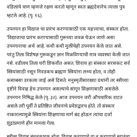
वडिलांचे त्राण म्हणजे रक्षण करतो म्हणून स्वतः ब्रह्मदेवानेच त्याला पुत्र
म्हटले आहे. (पृ. १६).
उपनयन हा विद्याज चा प्रारंभ करण्यासाठी एक महत्त्वाचा, संस्कार होता.
‘विद्याजाचा प्रारंभ करण्यासाठी गुरूच्या जवळ घेऊन जाणे असा
उपनयनाचा अर्थ आहे. कधी कधी मुलींचेही उपनयन केले जात असे.
परंतु तिला विशेषज्ञ गुरूकडून ज्ञान मिळविण्याची मात्र व्यवस्था केली जात
नसे. वडीलच तिला घरी शिकवीत असत. शिवाय हा संस्कार सरसकट सर्व
स्त्रियांसाठी नसून निवडकच ब्राह्मण स्त्रियांना लभ्य होता, व तोही
कसाबसा उरकला जाई असे दिसते. मनुस्मृतीसारख्या ग्रंथांनी तर स्त्रीच्या
दृष्टीने विवाह हेच उपनयन असल्याचे सांगून शिक्षणासाठी असलेले
उपनयन निषिद्ध केले (पृ. ३२). आज उपनयन जरी औपचारिक वाटत
असले तरी पूर्वी ते प्रतिष्ठित जीवनाचे प्रवेशद्वारच होते. तो संस्कार
नाकारल्यामुळे स्त्रियांना शिक्षणाचा मार्ग बंद होऊन त्यांचा दर्जा
शूद्रांप्रमाणे हीन मानला गेला.
स्त्रीला विवाह बंधनकारक होता. विवाह करण्याचे वा न करण्याचे स्वातंत्र्य