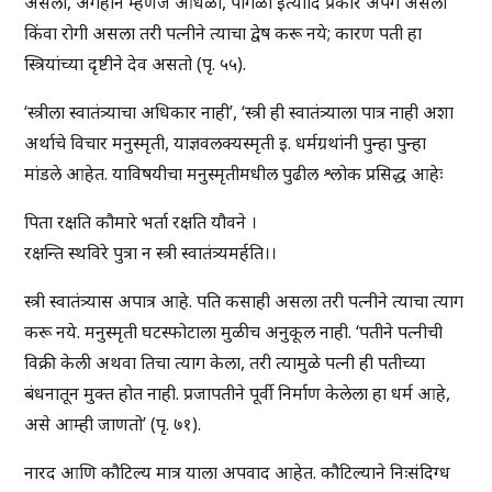
असला, अंगहीन म्हणजे आंधळा, पांगळा इत्यादि प्रकारे अपंग असला
किंवा रोगी असला तरी पत्नीने त्याचा द्वेष करू नये; कारण पती हा
स्त्रियांच्या दृष्टीने देव असतो (पृ. ५५).
‘स्त्रीला स्वातंत्र्याचा अधिकार नाही’, ‘स्त्री ही स्वातंत्र्याला पात्र नाही अशा
अर्थाचे विचार मनुस्मृती, याज्ञवलक्यस्मृती इ. धर्मग्रथांनी पुन्हा पुन्हा
मांडले आहेत. याविषयीचा मनुस्मृतीमधील पुढील श्लोक प्रसिद्ध आहेः
पिता रक्षति कौमारे भर्ता रक्षति यौवने ।
रक्षन्ति स्थविरे पुत्रा न स्त्री स्वातंत्र्यमर्हति।।
स्त्री स्वातंत्र्यास अपात्र आहे. पति कसाही असला तरी पत्नीने त्याचा त्याग
करू नये. मनुस्मृती घटस्फोटाला मुळीच अनुकूल नाही. ‘पतीने पत्नीची
विक्री केली अथवा तिचा त्याग केला, तरी त्यामुळे पत्नी ही पतीच्या
बंधनातून मुक्त होत नाही. प्रजापतीने पूर्वी निर्माण केलेला हा धर्म आहे,
असे आम्ही जाणतो’ (पृ. ७१).
नारद आणि कौटिल्य मात्र याला अपवाद आहेत. कौटिल्याने निःसंदिग्ध