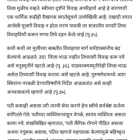
तिला मुळीच नव्हते. स्त्रीच्या दृष्टीने विवाह अपरिहार्य आहे हे सांगणारी
एक धार्मिक रूढीही वैखानस स्मार्तसूत्राने उल्लेखिली आहे. एखादी वयात
आलेली मुलगी विवाह न होता मरण पावली तर सजातीय वराशी तिचा
विवाहविधी करून मगच तिचे दहन केले जाई (पृ.३५).
कधी कधी तर मुलींच्या बाबतीत विवाहाचा मार्ग धर्मशास्त्रांनीच बंद
केल्याचे आढळते. उदा. जिला भाऊ नाहीत तिच्याशी विवाह करू नये
असे मनुस्मृतीने म्हटले आहे (पृ. ३६). याज्ञवल्क्यस्मृतीनेही जिला भाऊ
असेल तिच्याशी विवाह करावा असे म्हटले आहे. पुरुषमेधामध्ये अशा
स्त्रियांना नरबळी देण्याविषयीचे निर्देश आढळतांत असे काही
अभ्यासकांचे म्हणणे आहे (पृ.३७).
पती कसाही असला तरी त्याची सेवा करणे हेच स्त्रीचे सर्वश्रेष्ठ कर्तव्य
सांगितले गेले. पतीच्या व्यक्तिमत्त्वाहून वेगळे, स्वतंत्र व्यक्तित्व असता
कामा नये. शंखलिखित म्हणतात, ‘पती लैंगिक रोगाने पीडित असला
अथवा नपुंसक असला, पतित म्हणजे महपातक केल्यामुळे बहिष्कृत