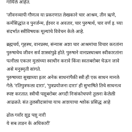
गायिले आहेत.
‘जीवनव्यापी गौणत्व या प्रकरणात लेखकाने चार आश्रम, तीन ऋणे,
कर्मसिद्धांत व पुनर्जन्म, ईश्वर व अवतार, चार पुरुषार्थ, चार वर्ण इ. च्या
संदर्भात स्त्रीविषयक मूल्यांचे विवेचन केले आहे.
ब्रह्मचर्य, गृहस्थ, वानप्रस्थ, संन्यास अशा चार आश्रमांचा विचार करतांना
पुरुषाचेच जीवन सर्व शास्त्रांपुढे होते. पुरुषाने वानप्रस्थाश्रम स्वीकारतांना
पत्नीला एकतर मुलांच्या स्वाधीन करावे किंवा स्वतःबरोबर घेऊन जावे
असे मनुस्मृती सांगते.
पुरुषाच्या सुखाच्या इतर अनेक साधनांपैकी स्त्री ही एक साधन मानले
गेले. ‘रतिपुत्रफला दाराः’, ‘पुत्रप्रयोजना दाराः’ ही सुभाषिते तिचे साधनत्व
स्पष्ट करतात. स्त्रीची पशूबरोबर अगदी निःसंकोचपणे तुलना केलेली
आढळते. संत तुलसीदासांचा याच आशयाचा श्लोक प्रसिद्ध आहे
ढोल गवाँर शूद्र पशु नारी
ये सब ताडन के अधिकारी’