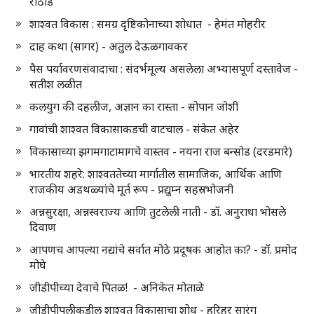
राठोड
शाश्वत विकास : समग्र दृष्टिकोनाच्या शोधात - हेमंत मोहरीर
दाह कथा (सागर) - अतुल देऊळगावकर
पैस पर्यावरणसंवादाचा : संदर्भमूल्य असलेला अभ्यासपूर्ण दस्तावेज -
सतीश लळीत
कलयुग की दहलीज, अज्ञान का रास्ता - सोपान जोशी
गावांची शाश्वत विकासाकडची वाटचाल - संकेत अहेर
विकासाच्या झगमगाटामागचे वास्तव - नयना राज बन्सोड (दरडमारे)
भारतीय शहरे: शाश्वततेच्या मार्गातील सामाजिक, आर्थिक आणि
राजकीय अडथळ्यांचे मूर्त रूप - प्रद्युम्न सहस्रभोजनी
अन्नसुरक्षा, अन्नस्वराज्य आणि तुटलेली नाती - डॉ. अनुराधा भोसले
दिवाण
आपणच आपल्या नद्यांचे सर्वात मोठे प्रदूषक आहोत का? - डॉ. प्रमोद
मोघे
जीडीपीच्या देवाचे पितळ! - अनिकेत मोताळे
जीडीपीपलीकडील शाश्वत विकासाचा शोध - हरिहर सारंग