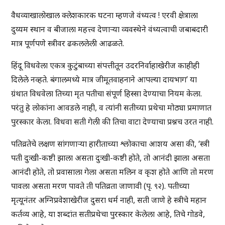
वैधव्याखालोखाल क्लेशकारक घटना म्हणजे वंध्यत्व ! एरवी क्षेत्राला
दुय्यम स्थान व बीजाला महत्त्व देणाऱ्या व्यवस्थेने वंध्यत्वाची जबाबदारी
मात्र पूर्णपणे स्त्रीवर ढकललेली आढळते.
हिंदू विधवेला एकत्र कुटुंबाच्या संपत्तीतून उदरनिर्वाहाखेरीज काहीही
दिलेले नव्हते. बंगालमध्ये मात्र जीमूतवाहनाने आपल्या दायभाग’ या
ग्रंथात विधवेला तिच्या मृत पतीचा संपूर्ण हिस्सा देण्याचा नियम केला.
परंतु हे लोकांना आवडले नाही, व त्यांनी सतीच्या प्रथेचा मोठ्या प्रमाणात
पुरस्कार केला. विधवा सती गेली की तिचा वाटा देण्याचा प्रश्नच उरत नाही.
पतिव्रतेचे लक्षण सांगणाऱ्या हारीताच्या श्लोकाचा आशय असा की, ‘स्त्री
पती दुःखी-कष्टी झाला असता दुःखी-कष्टी होते, तो आनंदी झाला असता
आनंदी होते, तो प्रवासाला गेला असता मलिन व कृश होते आणि तो मरण
पावला असता मरण पावते ती पतिव्रता जाणावी (पृ. ९२). पतीच्या
मृत्यूनंतर अग्निप्रवेशाखेरीज दुसरा धर्म नाही, सती जाणे हे स्त्रीचे महान
कर्तव्य आहे, या शब्दांत सतीप्रथेचा पुरस्कार केलेला आहे, तिचे गोडवे,