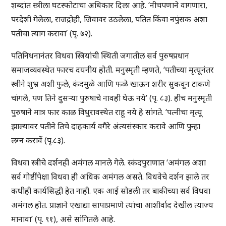
शब्दांत स्त्रीला घटस्फोटाचा अधिकार दिला आहे. ‘नीचपणाने वागणारा,
परदेशी गेलेला, राजद्रोही, जिवावर उठलेला, पतित किंवा नपुंसक अशा
पतीचा त्याग करावा’ (पृ. ७२).
पतिनिधनानंतर विधवा स्त्रियांची स्थिती जगातील सर्व पुरुषप्रधान
समाजव्यवस्थेत फारच दयनीय होती. मनुस्मृती म्हणते, ‘पतीच्या मृत्यूनंतर
स्त्रीने शुभ्र अशी फुले, कंदमुळे आणि फळे खाऊन शरीर सुकवून टाकणे
चांगले, पण तिने दुसऱ्या पुरुषाचे नावही घेऊ नये’ (पृ. ८३). हीच मनुस्मृती
पुरुषाने मात्र फार काळ विधुरावस्थेत राहू नये हे सांगते. ‘पत्नीचा मृत्यू
झाल्यावर पतीने तिचे दाहकार्य वगैरे अंत्यसंस्कार करावे आणि पुन्हा
लग्न करावें (पृ.८३).
विधवा स्त्रीचे दर्शनही अमंगल मानले गेले. स्कंदपुराणात ‘अमंगल अशा
सर्व गोष्टींपेक्षा विधवा ही अधिक अमंगल असते. विधवेचे दर्शन झाले तर
कधीही कार्यसिद्धी हेत नाही. एक आई सोडली तर बाकीच्या सर्व विधवा
अमंगल होत. प्राज्ञाने एखाद्या सापाप्रमाणे त्यांचा आशीर्वाद देखील त्याज्य
मानावा’ (पृ. ९१), असे सांगितले आहे.