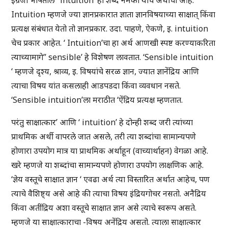
इंग्रजी भाषेतील ‘ intuition’ हा शब्द नेमका याच अर्थाचा आहे.
Intuition म्हणजे ज्या ज्ञानप्रकारात ज्ञाता ज्ञानविषयाच्या साक्षात् किंवा
प्रत्यक्ष संबंधात येतो तो ज्ञानप्रकार. उदा. पाहणे, ऐकणे, इ. intuition
चेच प्रकार आहेत. ‘ Intuition’चा हा अर्थ आणखी स्पष्ट करण्याकरिता
त्याच्यामागे” sensible’ हे विशेषण लावतात. ‘Sensible intuition
‘ म्हणजे दृश्य, श्राव्य, इ. विषयांचे सरळ ज्ञान, ज्यात ज्ञानेंद्रिय आणि
त्याचा विषय यांत कसलाही आडपडदा किंवा व्यवधान नसते.
‘Sensible intuition’ला मराठीत ‘ऐंद्रिय प्रत्यक्ष म्हणतात.
परंतु साक्षात्कार’ आणि ‘ intuition’ हे दोन्ही शब्द जरी त्यांच्या
प्राथमिक अर्थी वापरले जात असले, तरी त्या शब्दांचा सामान्यपणे
होणारा उपयोग मात्र या प्राथमिक अर्थाहून (वाच्यार्थाहन) वेगळा आहे.
खरे म्हणजे या शब्दांचा सामान्यपणे होणारा उपयोग लाक्षणिक आहे.
‘ज्ञेय वस्तूचे साक्षात ज्ञान ‘ एवढा अर्थ त्या विस्तारित अर्थात आहेच, पण
त्याचे वैशिष्ट्य असे आहे की त्याचा विषय इंद्रियगोचर नसतो. अनैद्रिय
किंवा अतींद्रिय अशा वस्तूचे साक्षात ज्ञान असे त्याचे स्वरूप असते.
म्हणजे या साक्षात्काराचा -विषय अनेंद्रिय असतो. त्याला साक्षात्कार