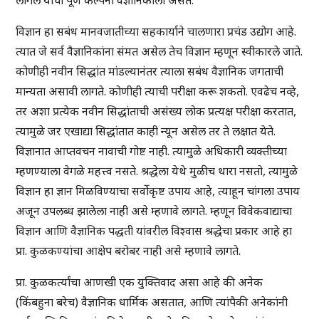
लागेल याची पूर्ण कल्पना वैज्ञानिकाला असते.
विज्ञान हा सबंध मानवजातीच्या सहकार्याने चालणारा प्रचंड उद्योग आहे.
त्यात जे सर्व वैज्ञानिकांना संमत असेल तेच विज्ञान म्हणून स्वीकारले जाते.
कोणीही नवीन सिद्धांत मांडल्यानंतर त्याला सबंध वैज्ञानिक जगताची
मान्यता असावी लागते. कोणीही त्याची परीक्षा करू शकतो. एवढेच नव्हे,
तर अशा प्रत्येक नवीन सिद्धांताची असंख्य लोक प्रत्यक्ष परीक्षा करतात,
त्यामुळे जर एखाद्या सिद्धांतात काही न्यून असेल तर ते लक्षात येते.
विज्ञानात आप्तवचन नावाची गोष्ट नाही. त्यामुळे अधिकारी व्यक्तीच्या
म्हणण्याला वेगळे महत्त्व नसते. श्रद्धेला येथे मुळीच थारा नसतो, त्यामुळे
विज्ञान हा ज्ञान मिळविण्याचा सर्वोकृष्ट उपाय आहे, त्याहून चांगला उपाय
अजून उपलब्ध झालेला नाही असे म्हणावे लागते. म्हणून विवेकवाद्याचा
विज्ञान आणि वैज्ञानिक पद्धती यांवरील विश्वास श्रद्धेचा प्रकार आहे हा
प्रा. कुळकण्यांचा आक्षेप बरोबर नाही असे म्हणावे लागते.
प्रा. कुळकर्त्यांचा आणखी एक युक्तिवाद असा आहे की अनेक
(किंबहुना बरेच) वैज्ञानिक धार्मिक असतात, आणि त्यांपैकी अनेकांनी