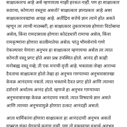
साक्षात्कारच आहे असे म्हणायला माझी हरकत नाही. पण हा साक्षात्कार
कशाचा, कोणत्या वस्तूचा असतो? साक्षात्कार ज्ञानप्रकार आहे असा
साक्षात्कारवाद्यांचा आग्रह आहे. अतींद्रिय सत्तेचे ज्ञान त्याने होत असते
म्हणून तर त्याची मातब्बरी, हा साक्षात्कार तुकारामाला होणारा विठोबाचा
असेल, किंवा रामदासाला होणारा कोदंडधारी रामाचा असेल, किंवा
रामकृष्णांना होणारा कालीमातेचा असेल. परंतु भीमसेनांचे गाणे
ऐकल्यावर येणारा अनुभव हा साक्षात्कार म्हणायचा असेल तर त्यात
कोणती वस्तू प्रगट होते असा प्रश्न उपस्थित होतो. आनंद ही काही
मनोबाह्य वस्तू नव्हे; ती एक मनाची वृत्ती आहे. भक्ताला जेव्हा आराध्य
दैवताचा साक्षात्कार होतो तेव्हा हा अनुभव गाण्याच्या अनुभवासारखा
केवळ आनंदमय नसतो. त्यात भक्ताचे दैवत प्रगट होते आणि त्याच्या
दर्शनाने अर्थातच आनंद होतो. म्हणजे हा अनुभव गाण्याच्या
अनुभवासारखा केवळ आनंदमय नसतो. त्यात विषयाचे ज्ञान असते
आणि त्याच्या अनुभवामुळे होणारा उत्कट आनंदही असतो.
आता धार्मिकांना होणारा साक्षात्कार हा आनंददायी अनुभव असतों
याबद्दल शंका घेण्याचे कारण नाही. पण तो वास्तवाचा यथार्थ अनुभव