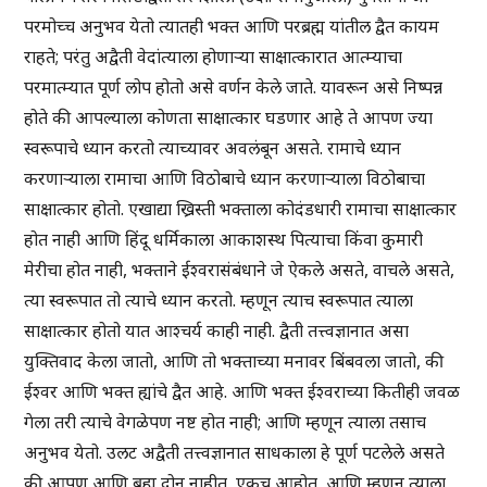
परमोच्च अनुभव येतो त्यातही भक्त आणि परब्रह्म यांतील द्वैत कायम
राहते; परंतु अद्वैती वेदांत्याला होणाऱ्या साक्षात्कारात आत्म्याचा
परमात्म्यात पूर्ण लोप होतो असे वर्णन केले जाते. यावरून असे निष्पन्न
होते की आपल्याला कोणता साक्षात्कार घडणार आहे ते आपण ज्या
स्वरूपाचे ध्यान करतो त्याच्यावर अवलंबून असते. रामाचे ध्यान
करणाऱ्याला रामाचा आणि विठोबाचे ध्यान करणाऱ्याला विठोबाचा
साक्षात्कार होतो. एखाद्या ख्रिस्ती भक्ताला कोदंडधारी रामाचा साक्षात्कार
होत नाही आणि हिंदू धर्मिकाला आकाशस्थ पित्याचा किंवा कुमारी
मेरीचा होत नाही, भक्ताने ईश्वरासंबंधाने जे ऐकले असते, वाचले असते,
त्या स्वरूपात तो त्याचे ध्यान करतो. म्हणून त्याच स्वरूपात त्याला
साक्षात्कार होतो यात आश्चर्य काही नाही. द्वैती तत्त्वज्ञानात असा
युक्तिवाद केला जातो, आणि तो भक्ताच्या मनावर बिंबवला जातो, की
ईश्वर आणि भक्त ह्यांचे द्वैत आहे. आणि भक्त ईश्वराच्या कितीही जवळ
गेला तरी त्याचे वेगळेपण नष्ट होत नाही; आणि म्हणून त्याला तसाच
अनुभव येतो. उलट अद्वैती तत्त्वज्ञानात साधकाला हे पूर्ण पटलेले असते
की आपण आणि ब्रह्म दोन नाहीत, एकच आहोत, आणि म्हणून त्याला