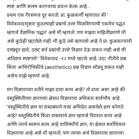
स्पष्ट आणि सलभ करण्याचा प्रयत्न केला आहे…
प्रथम एक गैरसमज दूर करतो. प्रा. कुळकर्णी म्हणतात की ‘
विवेकवादानुसार कुठल्याही प्रश्नाचे उत्तर मिळविण्याची एकमेव पद्धत
म्हणजे वैज्ञानिक पद्धत’ असे मी म्हणतो. पण माझ्या माहितीप्रमाणे मी
असे कुठेही म्हटलेले नाही. मी कुठे तसे म्हणालो आहे ते प्रा. कुळकण्यांनी
दाखवून द्यावे, उलट सर्व प्रश्नांची उत्तरे विज्ञान देऊ शकत नाही असे मी
अतिशय स्पष्टपणे ‘ विवेकवाद -१२ मध्ये म्हटले आहे. उदा. नीतीचे प्रश्न
किंवा आभिरोचिकीचे (aesthetics) प्रश्न विज्ञान सोडवू शकत नाही
असेच माझे म्हणणे आहे.
मग विज्ञानाच्या वतीने माझा दावा काय आहे? तो दावा असा आहे की
वस्तुस्थितीच्या ज्ञानाच्या क्षेत्रात विज्ञानाचा अधिकार सार्वभौम आहे.
‘वस्तुस्थितीचे ज्ञान या शब्दबंधाने मला अभिप्रेत असलेले ज्ञान कोणते
आहे? वस्तुस्थितीचे किंवा वास्तवाचे ज्ञान म्हणजे विश्वात काय आहे
आणि त्याचे स्वरूप काय आहे याविषयीचे ज्ञान, या क्षेत्रात सर्वाधिकार
विज्ञानाचा आहे असे मी म्हणतो. पण त्याचा अर्थ विज्ञानाला ज्ञानाच्या