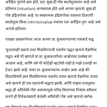
अनैद्रिय गुणांचे ज्ञान होते. उदा. सुख ही गोष्ट स्वतोमूल्यवान आहे असे
प्रतिभान (intuition) आपल्याला होते असे आपण म्हणतो. सुख ही
गोष्ट इंद्रियगोचर आहे. या सखनामक इंद्रियगोचर वस्तच्या ठिकाणी
स्वतोमूल्य किंवा intrinsicvalue नावाचा एक अनैद्रिय गुण आहे असे
आपले प्रतिभान
एवढ्या प्रस्तावनेनंतर आता आपण प्रा. कुळकण्यांच्या पत्राकडे वळू.
‘कुठल्याही प्रश्नाचे उत्तर मिळविण्याची एकमेव पद्धत म्हणजे वैज्ञानिक
पद्धत असे मी म्हणतो या प्रा. कुळकर्त्यांच्या आक्षेपांचा उल्लेख वर
आलाच आहे, आणि तसे मी कोठेही म्हटलेले नाही हे माझे उत्तरही वर
देऊन झाले आहे. यावर प्रा. कुळकपयांचा आक्षेप असा आहे की
विश्वाविषयी ज्ञान मिळविण्याचा एकमेव उपाय म्हणजे वैज्ञानिक उपाय
असे म्हणणे ही एक प्रकारची श्रद्धाच झाली, आणि माझ्या मतानुसार
श्रद्धा ही अविवेकी गोष्ट असल्यामुळे वरील विधानाचा निःशंक स्वीकार
करणे ही विवेकवाद्यांनी केलेली अविवेकी गोष्ट असे म्हणावे लागेल.