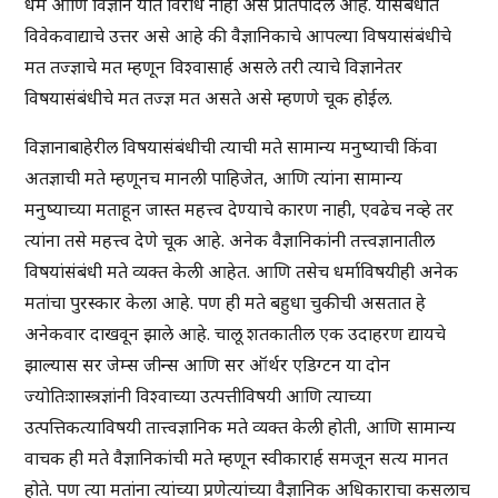
धर्म आणि विज्ञान यांत विरोध नाही असे प्रतिपादले आहे. यासंबंधात
विवेकवाद्याचे उत्तर असे आहे की वैज्ञानिकाचे आपल्या विषयासंबंधीचे
मत तज्ज्ञाचे मत म्हणून विश्वासार्ह असले तरी त्याचे विज्ञानेतर
विषयासंबंधीचे मत तज्ज्ञ मत असते असे म्हणणे चूक होईल.
विज्ञानाबाहेरील विषयासंबंधीची त्याची मते सामान्य मनुष्याची किंवा
अतज्ञाची मते म्हणूनच मानली पाहिजेत, आणि त्यांना सामान्य
मनुष्याच्या मताहून जास्त महत्त्व देण्याचे कारण नाही, एवढेच नव्हे तर
त्यांना तसे महत्त्व देणे चूक आहे. अनेक वैज्ञानिकांनी तत्त्वज्ञानातील
विषयांसंबंधी मते व्यक्त केली आहेत. आणि तसेच धर्माविषयीही अनेक
मतांचा पुरस्कार केला आहे. पण ही मते बहुधा चुकीची असतात हे
अनेकवार दाखवून झाले आहे. चालू शतकातील एक उदाहरण द्यायचे
झाल्यास सर जेम्स जीन्स आणि सर ऑर्थर एडिग्टन या दोन
ज्योतिःशास्त्रज्ञांनी विश्वाच्या उत्पत्तीविषयी आणि त्याच्या
उत्पत्तिकत्याविषयी तात्त्वज्ञानिक मते व्यक्त केली होती, आणि सामान्य
वाचक ही मते वैज्ञानिकांची मते म्हणून स्वीकारार्ह समजून सत्य मानत
होते. पण त्या मतांना त्यांच्या प्रणेत्यांच्या वैज्ञानिक अधिकाराचा कसलाच