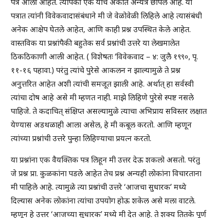
पत्रे आली आहेत. त्यांपैकी एक याच अंकात अन्यत्र छापले आहे. या
पत्रात त्यांनी विवेकवादासंबंधाने मी जे वेळोवेळी लिहिले आहे त्यासंबंधी
अनेक आक्षेप घेतले आहेत, आणि काही प्रश्न उपस्थित केले आहेत.
वास्तविक या प्रश्नांपैकी बहुतेक सर्व प्रश्नांची उत्तरे या लेखमालेत
ठिकठिकाणी आली आहेत. ( विशेषतः ‘विवेकवाद – ४: जुलै १९९०, पृ.
११-१६ पहावा.) परंतु त्यांचे पुरेसे आकलन न झाल्यामुळे ते प्रश्न
अनुत्तरित आहेत अशी त्यांची समजूत झाली आहे. अर्थात् हा सर्वस्वी
त्यांचा दोष आहे असे मी म्हणत नाही. माझे लिहिणे पुरेसे स्पष्ट नसले
पाहिजे. ते कदाचित् संक्षिप्त असल्यामुळे त्याचा अभिप्राय सविस्तर लक्षात
येण्यास अडथळाही आला असेल, हे मी कबूल करतो. आणि म्हणून
त्यांच्या प्रश्नांची उत्तरे पुन्हा लिहिण्याचा प्रयत्न करतो.
या प्रश्नांना एक वैयक्तिक पत्र लिहून मी उत्तर देऊ शकलो असतो. परंतु
जे प्रश्न प्रा. कुळकांना पडले आहेत तेच प्रश्न अन्यही लोकांना विचारताना
मी पाहिले आहे. त्यामुळे त्या प्रश्नांची उत्तरे ‘आजचा सुधारक’ मध्ये
दिल्यास अनेक लोकांना त्यांचा उपयोग होऊ शकेल असे मला वाटले.
म्हणून हे उत्तर ‘आजच्या सुधारक’ मध्ये मी देत आहे. ते शक्य तितके पूर्ण