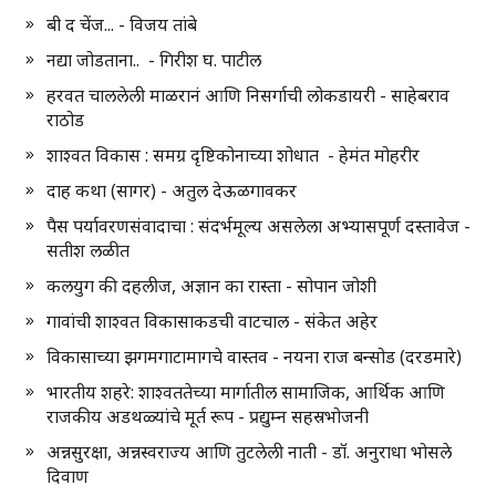
बी द चेंज... - विजय तांबे
नद्या जोडताना.. - गिरीश घ. पाटील
हरवत चाललेली माळरानं आणि निसर्गाची लोकडायरी - साहेबराव
राठोड
शाश्वत विकास : समग्र दृष्टिकोनाच्या शोधात - हेमंत मोहरीर
दाह कथा (सागर) - अतुल देऊळगावकर
पैस पर्यावरणसंवादाचा : संदर्भमूल्य असलेला अभ्यासपूर्ण दस्तावेज -
सतीश लळीत
कलयुग की दहलीज, अज्ञान का रास्ता - सोपान जोशी
गावांची शाश्वत विकासाकडची वाटचाल - संकेत अहेर
विकासाच्या झगमगाटामागचे वास्तव - नयना राज बन्सोड (दरडमारे)
भारतीय शहरे: शाश्वततेच्या मार्गातील सामाजिक, आर्थिक आणि
राजकीय अडथळ्यांचे मूर्त रूप - प्रद्युम्न सहस्रभोजनी
अन्नसुरक्षा, अन्नस्वराज्य आणि तुटलेली नाती - डॉ. अनुराधा भोसले
दिवाण