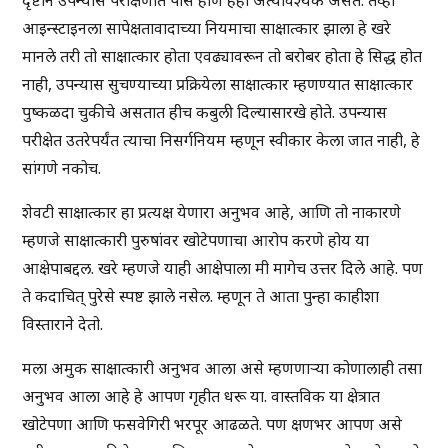
दृष्टीने उपन्यास परीक्षणात पास होणे हेही अत्यावश्यक असते. तेव्हा
आइन्स्टाइनला सापेक्षतावादाच्या नियमाचा साक्षात्कार झाला हे खरे
मानले तरी तो साक्षात्कार होता एवढ्यावरून तो बरोबर होता हे सिद्ध होत
नाही, उपन्यास सुचण्याच्या प्रक्रियेला साक्षात्कार म्हणण्यात साक्षात्कार
पुष्कळदा चुकीचे असतात हीच कबुली दिल्यासारखे होते. उपन्यास
परीक्षेत उतरेपर्यंत त्याचा निसर्गनियम म्हणून स्वीकार केला जात नाही, हे
सांगणे नकोच.
शेवटी साक्षात्कार हा प्रत्यक्ष येणारा अनुभव आहे, आणि तो नाकारणे
म्हणजे साक्षात्कारी पुरुषांवर खोटेपणाचा आरोप करणे होय या
आक्षेपाबद्दल. खरे म्हणजे याही आक्षेपाला मी मागेच उत्तर दिले आहे. पण
ते कदाचित् पुरेसे स्पष्ट झाले नसेल. म्हणून ते आता पुन्हा काहीशा
विस्ताराने देतो.
मला अमुक साक्षात्कारी अनुभव आला असे म्हणणाऱ्या कोणालाही तसा
अनुभव आला आहे हे आपण गृहीत धरू या. वास्तविक या क्षेत्रात
खोटेपणा आणि फसवेगिरी भरपूर आढळते. पण क्षणभर आपण असे