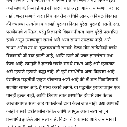
पण विश्वाचे ज्ञान मिळविण्याचे एकमेव साधन म्हणजे वैज्ञानिक पद्धत
असे म्हणणे, किंवा हे मत स्वीकारणे यात श्रद्धा आहे असे म्हणणे बरोबर
नाही, श्रद्धा म्हणजे अशा विधानावरील अचिकित्सक, अविचल विश्वास
की ज्याच्या सत्यतेचा कसलाही पुरावा (निदान पुरेसा पुरावा) नसतो. उदा.
परलोकाचे अस्तित्व. परंतु विज्ञानाचे विश्वसनीयत्व आज पुरेसे प्रस्थापित
झाले असून त्याच्याहून समर्थ असे अन्य साधन उपलब्ध नाही. असे
साधन असेल तर प्रा. कुळकण्यांनी सांगावे. गेल्या तीन-साडेतीनशे वर्षांत
विज्ञानाची जी वाढ झाली आहे, आणि त्याने जो प्रचंड ज्ञानसंसार उभा
केला आहे, त्यामुळे ते ज्ञानाचे सर्वांत समर्थ साधन आहे असे म्हणतात.
असे म्हणणे म्हणजे श्रद्धा नव्हे, तो पूर्ण समर्थनीय असा विश्वास आहे.
वैज्ञानिक पद्धतीची एकूण योजनाच अशी आहे की ती ज्ञान मिळविण्याचे
सर्वश्रेष्ठ साधन आहे. हे मान्य करावे लागते. या पद्धतीत पुराव्यावाचून एक
पानही हलत नाही, आणि शिवाय त्यात प्रस्थापित होणारे ज्ञान केवळ
आजतागायत सत्य आहे यापलीकडे दावा केला जात नाही. उद्या आणखी
काही वास्तवे दृष्टोत्पत्तीस येतील आणि त्यामुळे आता सत्य म्हणून
प्रस्थापित झालेले ज्ञान सत्य नव्हे, निदान ते शंकास्पद आहे असे मानावे