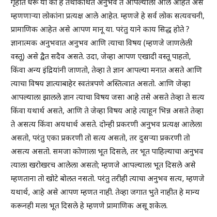
गृहीत धरू या की हे तथाकथित अनुभव ते आपल्याला आले आहेत असे
म्हणणाऱ्या लोकांना प्रत्यक्ष आले आहेत. म्हणजे हे सर्व लोक सत्यवचनी,
प्रामाणिक आहेत असे आपण मानू या. परंतु याने काय सिद्ध होते ?
ज्ञानात्मक अनुभवात अनुभव आणि त्याचा विषय (म्हणजे जाणलेली
वस्तू) असे द्वैत सदैव असते. उदा, जेव्हा आपण एखादी वस्तू पाहतो,
किंवा अन्य इंद्रियांनी जाणतो, तेव्हा ते ज्ञान आपल्या मनात असते आणि
त्याचा विषय ज्ञात्याबाहेर स्वतंत्रपणे अस्तित्वात असतो. आणि जेव्हा
आपल्याला झालले ज्ञान त्याचा विषय जसा आहे तसे असते तेव्हा ते सत्य
किंवा यथार्थ असते, आणि ते जेव्हा विषय आहे त्याहून भिन्न असते तेव्हा
ते असत्य किंवा अयथार्थ असते. दोन्ही प्रकरणी अनुभव प्रत्यक्ष आलेला
असतो, परंतु एका प्रकरणी तो सत्य असतो, तर दुसऱ्या प्रकरणी तो
असत्य असतो. समजा कोणाला भूत दिसले, तर भूत पाहिल्याचा अनुभव
त्याला खरोखरच आलेला असतो; म्हणजे आपल्याला भूत दिसले असे
म्हणताना तो खोटे बोलत नसतो. परंतु तरीही त्याचा अनुभव सत्य, म्हणजे
यथार्थ, आहे असे आपण म्हणत नाही. तेव्हा जगात भुते नाहीत हे मान्य
करूनही मला भूत दिसले हे म्हणणे प्रामाणिक असू शकेल.