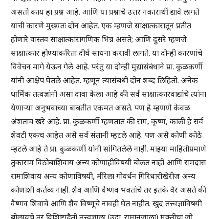
असतो काय हा प्रश्न आहे. आणि या प्रश्नाचे उत्तर नकारार्थी द्यावे लागते
याची कारणे मुख्यतः दोन आहेत. एक म्हणजे साक्षात्कारातून प्रतीत
होणारे वास्तव साक्षात्कारागणिक भिन्न असते; आणि दुसरे म्हणजे
साक्षात्कार होण्याकरिता दीर्घ साधना करावी लागते. या दोन्ही कारणांचे
विवेचन मागे येऊन गेले आहे. परंतु या दोन्ही मुद्यांसंबंधाने प्रा. कुळकर्णी
यांनी आक्षेप घेतले आहेत. म्हणून त्यासंबंधी दोन शब्द लिहितो. अनेक
धार्मिक तत्वज्ञांनी असा दावा केला आहे की सर्व साक्षात्कारवाद्यांचे त्यांना
येणाऱ्या अनुभवाच्या बाबतीत एकमत असते. पण हे म्हणणे केवळ
अंशतःच खरे आहे. प्रा. कुळकर्णी म्हणतात की राम, कृष्ण, काली हे सर्व
शेवटी एकच आहेत असे सर्व संतांनी म्हटले आहे. पण असे कोणी कोठे
म्हटले आहे ते प्रा. कुळकर्णी यांनी सांगितलेले नाही. माझ्या माहितीप्रमाणे
तुकाराम विठोबाशिवाय अन्य कोणाहीविषयी बोलत नाही आणि रामदास
रामाशिवाय अन्य कोणाविषयी, मीरेला गोवर्धन गिरिधारीखेरीज अन्य
कोणाशी कर्तव्य नाही. शैव आणि वैष्णव भक्तांचे तर इतके वैर असते की
वैष्णव शिवाचे आणि शैव विष्णूचे नावही घेत नाहीत. खुद तत्त्वज्ञांविषयी
बोलायचे तर विशिष्टाद्वैती तत्त्वज्ञाला (उदा. रामानुजाला) मुक्तीचा जो