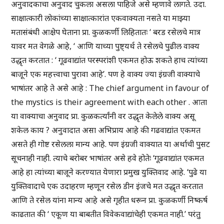
अनुवादकाचा अनुवाद चुकला असला पाहिजे असे म्हणावे लागते. उदा.
साक्षात्कारी लोकांच्या साक्षात्कारांत एकवाक्यता नसते या माझ्या
मतासंबंधी आक्षेप घेताना प्रा. कुळकर्णी लिहितातः ‘ बरड रसेलचे मात्र
यावर मत वेगळे आहे, ‘ आणि याच्या पुष्ट्यर्थ ते रसेलचे पुढील वाक्य
उद्धृत करतात : ‘ गूढवाद्यांत परस्परांशी एकमत होऊ शकते हाच त्यांच्या
बाजूने एक महत्त्वाचा पुरावा आहे’. पण हे वाक्य ज्या इंग्रजी वाक्याचे
भाषांतर आहे ते असे आहे : The chief argument in favour of
the mystics is their agreement with each other . आता
या वाक्याचा अनुवाद प्रा. कुळकर्त्यांनी वर उद्धृत केलेले वाक्य असू
शकेल काय ? अनुवादात असा अभिप्राय आहे की गढवाद्यांत एकमत
असते ही गोष्ट रसेलला मान्य आहे. पण इंग्रजी वाक्यात या अर्थाची पुसट
सूचनाही नाही. त्याचे बरोबर भाषांतर असे हवे होतेः ‘गूढवाद्यांत एकमत
आहे हा त्यांच्या बाजूने करण्यात येणारा प्रमुख युक्तिवाद आहे. ‘पुढे या
युक्तिवादाचे एक उदाहरण म्हणून रसेल डीन इंजचे मत उद्धृत करतात
आणि ते रसेल यांना मान्य आहे असे गृहीत धरून प्रा. कुळकर्णी निष्कर्ष
काढतात की ‘ एकूण या बाबतीत विवेकवाद्यांचेही एकमत नाही.’ परंतु