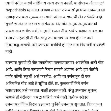
त्याची परीक्षा करणे याशिवाय अन्य उपाय नसतो. या संभाव्य अंदाजाला’
hypothesis म्हणतात. आपण त्याला ‘ उपन्यास’ हा शब्द वापरू. आता
एखादा उपन्यास सुचल्यावर त्याची परीक्षा करण्याची रीत ठरलेली आहे.
सुचलेला अंदाज जर खरा असेल तर निसर्गात अमुक अमुक वास्तवे
प्रत्यक्ष आढळतील अशी अनुमाने करून ती वास्तवे प्रत्यक्षात आढळतात
काय ते पाहणे ही ती रीत. परंतु उपन्यासाचे परीक्षण ही गोष्ट जरी
नियमबद्ध असली, तरी उपन्यास बनविणे ही गोष्ट मात्र नियमांनी बांधलेली
नाही.
उपन्यास सुचणे ही गोष्ट व्यक्तीच्या मानसशास्त्रावर अवलंबित अशी गोष्ट
आहे, आणि तिचा कसलाही नियम सांगणे अशक्य आहे. ह्या गोष्टीचे
वर्णन कोणी ‘स्फूर्ती’ असे करतील, आणि या वर्णनातून ही एक
अनियमित गोष्ट आहे हे सूचित होते. प्रा. कुळकर्णी तिचे वर्णन
‘साक्षात्कार’असे करतात. माझी हरकत नाही. परंतु उपन्यास सुचला
म्हणजे तो बरोबरच असला पाहिजे असे नाही. प्रत्येक बरोबर
उपन्यासागणिक निदान डझनभर चुकीचे उपन्यास सुचतात. विज्ञानाच्या