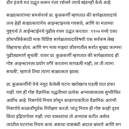
डीन इंजचे मत उद्धृत करून नंतर रसेलने त्याचे खंडनही केले आहे.
साक्षात्कारांच्या समर्थनार्थ प्रा. कुळकर्णी म्हणतात की सापेक्षतावादाचे
तत्त्व हेही साक्षात्कारानेच आइन्स्टाइनला गवसले, आणि या मताच्या
पुष्ट्यर्थ ते आईन्स्टाईनचे पुढील वचन उद्धत करतात : १९०७ मध्ये एका
शोधपत्रिकेसाठी मला विशिष्ट सापेक्षतावादाविषयी एक सर्वकष लेख
लिहायचा होता. आणि मग मला माझ्या जीवनातील सर्वात सुखद कल्पना
पुढीलप्रमाणे सुचली’. यावर प्रा. कुळकर्णी म्हणतात की सापेक्षतावाद ही
गोष्ट आइन्स्टानला प्रयोग वगैरे करताना सापडली नाही, तर ती त्यांना
सचली’, म्हणजे तिचा त्यांना साक्षात्कार झाला.
प्रा. कुळकर्णीनी येथे नमूद केलेली घटना खरोखरच घडली यात शंका
नाही. पण ही गोष्ट वैज्ञानिक पद्धतीच्या प्रत्येक अभ्यासाकाला सुपरिचित
अशीच आहे. निसर्गाचे नियम शोधून काढण्याकरिता वैज्ञानिक आरंभी
निसर्गाचे काळजीपूर्वक निरीक्षण करतो. परंतु नियम ही गोष्ट काही दृश्य
किंवा इंद्रियगोचर नाही. ज्या वास्तवांचा तो अभ्यास करीत असेल
त्यांतील घटनांचा नियम काय असावा यासंबंधी अंदाज बांधणे आणि मग