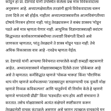
कोठून हा प्रा. देशपांडे यांनी उपस्थित केलेला प्रश्न मात्र विवेकवादाला
अनुसरून आहे. अध्यात्मक्षेत्रातील तज्ज्ञांनी ह्याचे विवेकवादाला धरून
उत्तर दिले तर बरे होईल. नाहीतर अध्यात्मशास्त्रावरील आत्मविसंगतीच्या
दोषाचे निरसन होणार नाही. परंतु तेवढ्यावरून ते सबंध शास्त्रच ‘मोडून
पडते असे मात्र म्हणता येणार नाही. आधुनिक विज्ञानशास्त्रातही क्वांटम
सिद्धान्तात कार्यकारणासंबंधीच्या तत्त्वाशी विसंगती दिसते असे
जाणकार म्हणतात, परंतु तेवढ्याने ते शास्त्र मोडून पडत नाही. तेथे
अधिक विकासाला वाव आहे -एवढेच म्हणता येईल.
प्रा. देशपांडे यांनी आपल्या विवेचनात वापरलेले काही शब्दही खटकणारे
आहेत.. अध्यात्मशास्त्राने मोक्षशास्त्राबद्दल दिलेले उत्तर ‘डोकेबाज आहे
असे ते म्हणतात. कर्मसिद्धांत म्हणजे ‘पोकळ भारूड’ किंवा ‘पौराणिक
थाप योग म्हणजे कर्मफलाच्या ‘तडाख्यातुन सापडण्याची एक युक्ती मोक्ष
म्हणजे निव्वळ कविकल्पना’ आणि चातुर्वर्ण्य मी निर्माण केले हे म्हणणे
म्हणजे भगवंताची प्रौढी” किंवा ‘घडधडीत थाप होय अशी संभावना ते
करतात. तसेच मोक्षशास्त्राचे अत्यंत संक्षेपाने स्पष्टीकरण करून
तेवढ्यानेही वाचक कंटाळले असणार असे म्हणून त्याबद्दल वाचकांचे मन