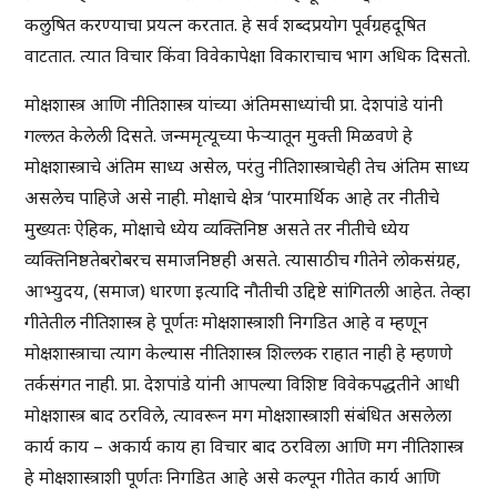
कलुषित करण्याचा प्रयत्न करतात. हे सर्व शब्दप्रयोग पूर्वग्रहदूषित
वाटतात. त्यात विचार किंवा विवेकापेक्षा विकाराचाच भाग अधिक दिसतो.
मोक्षशास्त्र आणि नीतिशास्त्र यांच्या अंतिमसाध्यांची प्रा. देशपांडे यांनी
गल्लत केलेली दिसते. जन्ममृत्यूच्या फेऱ्यातून मुक्ती मिळवणे हे
मोक्षशास्त्राचे अंतिम साध्य असेल, परंतु नीतिशास्त्राचेही तेच अंतिम साध्य
असलेच पाहिजे असे नाही. मोक्षाचे क्षेत्र ‘पारमार्थिक आहे तर नीतीचे
मुख्यतः ऐहिक, मोक्षाचे ध्येय व्यक्तिनिष्ठ असते तर नीतीचे ध्येय
व्यक्तिनिष्ठतेबरोबरच समाजनिष्ठही असते. त्यासाठीच गीतेने लोकसंग्रह,
आभ्युदय, (समाज) धारणा इत्यादि नौतीची उद्दिष्टे सांगितली आहेत. तेव्हा
गीतेतील नीतिशास्त्र हे पूर्णतः मोक्षशास्त्राशी निगडित आहे व म्हणून
मोक्षशास्त्राचा त्याग केल्यास नीतिशास्त्र शिल्लक राहात नाही हे म्हणणे
तर्कसंगत नाही. प्रा. देशपांडे यांनी आपल्या विशिष्ट विवेकपद्धतीने आधी
मोक्षशास्त्र बाद ठरविले, त्यावरून मग मोक्षशास्त्राशी संबंधित असलेला
कार्य काय – अकार्य काय हा विचार बाद ठरविला आणि मग नीतिशास्त्र
हे मोक्षशास्त्राशी पूर्णतः निगडित आहे असे कल्पून गीतेत कार्य आणि