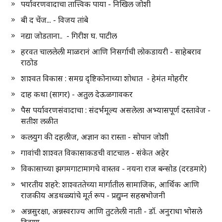
पर्यावरणवादाचा तात्त्विक पाया - निखिल जोशी
बी द चेंज... - विजय तांबे
नद्या जोडताना.. - गिरीश घ. पाटील
हरवत चाललेली माळरानं आणि निसर्गाची लोकडायरी - साहेबराव
राठोड
शाश्वत विकास : समग्र दृष्टिकोनाच्या शोधात - हेमंत मोहरीर
दाह कथा (सागर) - अतुल देऊळगावकर
पैस पर्यावरणसंवादाचा : संदर्भमूल्य असलेला अभ्यासपूर्ण दस्तावेज -
सतीश लळीत
कलयुग की दहलीज, अज्ञान का रास्ता - सोपान जोशी
गावांची शाश्वत विकासाकडची वाटचाल - संकेत अहेर
विकासाच्या झगमगाटामागचे वास्तव - नयना राज बन्सोड (दरडमारे)
भारतीय शहरे: शाश्वततेच्या मार्गातील सामाजिक, आर्थिक आणि
राजकीय अडथळ्यांचे मूर्त रूप - प्रद्युम्न सहस्रभोजनी
अन्नसुरक्षा, अन्नस्वराज्य आणि तुटलेली नाती - डॉ. अनुराधा भोसले