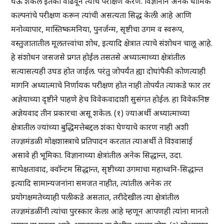
घेऊ शकेल इतका वाढवून त्याचे परीक्षण करणे. विज्ञानाने अनेक धार्मिक
कल्पनांचे परीक्षण करून त्यांची असत्यता सिद्ध केली आहे आणि
मनोव्यापार, मास्तिष्कमनिया, पुनर्जन्म, सृष्टीचा उगम व स्वरूप,
वस्तुजातातील मूलतत्त्वांचा शोध, इत्यादि क्षेत्रात त्याचे संशोधन चालू आहे.
हे संशोधन जसजसे प्रगत होईल तसतसे अध्यात्माच्या क्षेत्रांतील
सत्यासत्यही उघड होत जाईल. परंतु जोपर्यंत ह्या दोघांपैकी कोणत्याही
मागनि अध्यात्माचे निर्णायक परीक्षण होत नाही तोपर्यंत त्याकडे फार तर
अज्ञेयाच्या दृष्टीने पाहणे हेच विवेकवादाशी सुसंगत होईल. हा विवेकनिष्ठ
अज्ञेयवाद तीन प्रकारचा असू शकेल. (१) ज्याअर्थी अध्यात्माच्या
क्षेत्रातील ज्यांच्या बुद्धिमत्तेबद्दल शंका घेण्याचे कारण नाही अशी
तज्ज्ञमंडळी मोक्षशास्त्राचे प्रतिपादन करतात त्याअर्थी ते विश्वासाई
असावे ही भूमिका. विज्ञानाच्या क्षेत्रांतील अनेक सिद्धान्त, उदा.
सापेक्षतावाद, क्वॉन्टम सिद्धान्त, सृष्टीच्या उगमाचा महाध्वनि-सिद्धान्त
इत्यादि सामान्यजनांना समजत नाहीत, त्यांतील अनेक तर
प्रयोगक्षमतेच्याही पलीकडे असतात, तरीदेखील त्या क्षेत्रांतील
तज्ज्ञमंडळींनी त्यांचा पुरस्कार केला आहे म्हणून आपणही त्यांना मानतो