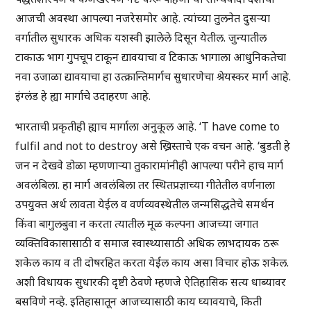
आजची अवस्था आपल्या नजरेसमोर आहे. त्यांच्या तुलनेत दुसऱ्या
वर्गातील सुधारक अधिक यशस्वी झालेले दिसून येतील. जुन्यातील
टाकाऊ भाग गुपचूप टाकून द्यावयाचा व टिकाऊ भागाला आधुनिकतेचा
नवा उजाळा द्यावयाचा हा उत्क्रान्तिमार्गच सुधारणेचा श्रेयस्कर मार्ग आहे.
इंग्लंड हे ह्या मार्गाचे उदाहरण आहे.
भारताची प्रकृतीही ह्याच मार्गाला अनुकूल आहे. ‘T have come to
fulfil and not to destroy असे ख्रिस्ताचे एक वचन आहे. ‘बुडती हे
जन न देखवे डोळा म्हणणाऱ्या तुकारामांनीही आपल्या परीने हाच मार्ग
अवलंबिला. हा मार्ग अवलंबिला तर स्थितप्रज्ञाच्या गीतेतील वर्णनाला
उपयुक्त अर्थ लावता येईल व वर्णव्यवस्थेतील जन्मसिद्धतेचे समर्थन
किंवा बागुलबुवा न करता त्यातील मूळ कल्पना आजच्या जगात
व्यक्तिविकासासाठी व समाज स्वास्थ्यासाठी अधिक लाभदायक ठरू
शकेल काय व ती दोषरहित करता येईल काय असा विचार होऊ शकेल.
अशी विधायक सुधारकी दृष्टी ठेवणे म्हणजे ऐतिहासिक सत्य धाब्यावर
बसविणे नव्हे. इतिहासातून आजच्यासाठी काय घ्यावयाचे, किती