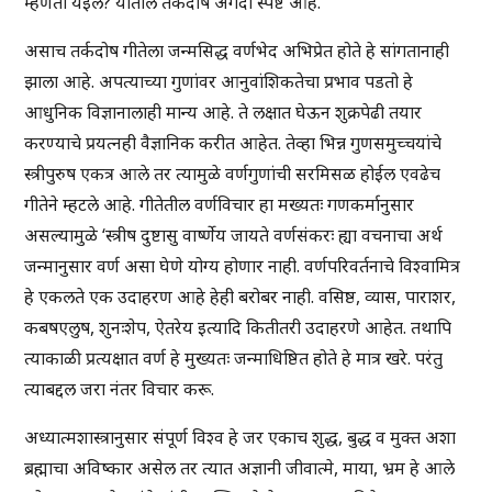
म्हणता येईल? यातील तर्कदोष अगदी स्पष्ट आहे.
असाच तर्कदोष गीतेला जन्मसिद्ध वर्णभेद अभिप्रेत होते हे सांगतानाही
झाला आहे. अपत्याच्या गुणांवर आनुवांशिकतेचा प्रभाव पडतो हे
आधुनिक विज्ञानालाही मान्य आहे. ते लक्षात घेऊन शुक्रपेढी तयार
करण्याचे प्रयत्नही वैज्ञानिक करीत आहेत. तेव्हा भिन्न गुणसमुच्चयांचे
स्त्रीपुरुष एकत्र आले तर त्यामुळे वर्णगुणांची सरमिसळ होईल एवढेच
गीतेने म्हटले आहे. गीतेतील वर्णविचार हा मख्यतः गणकर्मानुसार
असल्यामुळे ‘स्त्रीष दुष्टासु वार्ष्णेय जायते वर्णसंकरः ह्या वचनाचा अर्थ
जन्मानुसार वर्ण असा घेणे योग्य होणार नाही. वर्णपरिवर्तनाचे विश्वामित्र
हे एकलते एक उदाहरण आहे हेही बरोबर नाही. वसिष्ठ, व्यास, पाराशर,
कबषएलुष, शुनःशेप, ऐतरेय इत्यादि कितीतरी उदाहरणे आहेत. तथापि
त्याकाळी प्रत्यक्षात वर्ण हे मुख्यतः जन्माधिष्ठित होते हे मात्र खरे. परंतु
त्याबद्दल जरा नंतर विचार करू.
अध्यात्मशास्त्रानुसार संपूर्ण विश्व हे जर एकाच शुद्ध, बुद्ध व मुक्त अशा
ब्रह्माचा अविष्कार असेल तर त्यात अज्ञानी जीवात्मे, माया, भ्रम हे आले