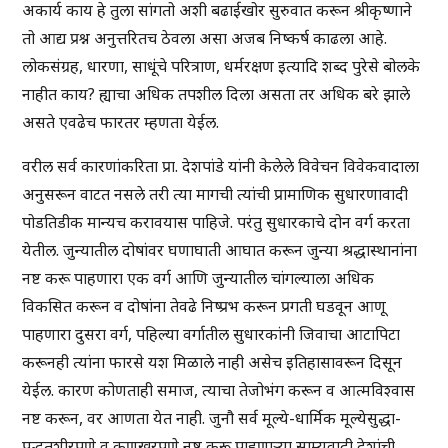
अकार्य काय हे तुला सांगतो अशी बढाईखोर सुरुवात करून श्रीकृष्णाने
तो आद्य प्रश्न अनुत्तरितच ठेवला असा अजब निष्कर्ष काढला आहे.
लोकसंग्रह, धारणा, साधूंचे परित्राण, धर्मरक्षण इत्यादि शब्द पुरेसे बोलके
नाहीत काय? ह्याचा अधिक तपशील दिला असता तर अधिक बरे झाले
असते एवढेच फारतर म्हणता येईल.
वरील सर्व कारणांकरिता प्रा. देशपांडे यांनी केलेले विवेचन विवेकवादाला
अनुसरून वाटत नसले तरी त्या मागची त्यांची प्रामाणिक सुधारणावादी
पोडतिडीक मान्यच करावयास पाहिजे. परंतु सुधारकाचे दोन वर्ग करता
येतील. जुन्यातील दोषांवर घणाघाती आघात करून जुन्या श्रद्धास्थानांना
नष्ट करू पाहणारा एक वर्ग आणि जुन्यातील चांगल्याला अधिक
विकसित करून व दोषांना तेवढे निष्प्रभ करून प्रगती घडवून आणू
पाहणारा दुसरा वर्ग, पहिल्या वर्गातील सुधारकांनी जिवाचा आटापिटा
करूनही त्यांना फारसे यश मिळाले नाही असेच इतिहासावरून दिसून
येईल. कारण कोणताही समाज, त्याचा तेजोभंग करून व आत्मविश्वास
नष्ट करून, वर आणता येत नाही. जुनौ सर्व मूल्ये-धार्मिक मूल्येसुद्धा-
पद्धतशीरपणे व कणखरपणे नष्ट करू पाहणाऱ्या साम्यवादी देशांची