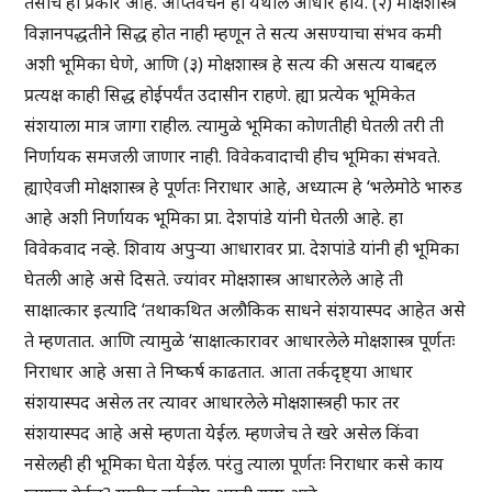
तसाच हा प्रकार आहे. आप्तवचन हा येथील आधार होय. (२) मोक्षशास्त्र
विज्ञानपद्धतीने सिद्ध होत नाही म्हणून ते सत्य असण्याचा संभव कमी
अशी भूमिका घेणे, आणि (३) मोक्षशास्त्र हे सत्य की असत्य याबद्दल
प्रत्यक्ष काही सिद्ध होईपर्यंत उदासीन राहणे. ह्या प्रत्येक भूमिकेत
संशयाला मात्र जागा राहील. त्यामुळे भूमिका कोणतीही घेतली तरी ती
निर्णायक समजली जाणार नाही. विवेकवादाची हीच भूमिका संभवते.
ह्याऐवजी मोक्षशास्त्र हे पूर्णतः निराधार आहे, अध्यात्म हे ‘भलेमोठे भारुड
आहे अशी निर्णायक भूमिका प्रा. देशपांडे यांनी घेतली आहे. हा
विवेकवाद नव्हे. शिवाय अपुऱ्या आधारावर प्रा. देशपांडे यांनी ही भूमिका
घेतली आहे असे दिसते. ज्यांवर मोक्षशास्त्र आधारलेले आहे ती
साक्षात्कार इत्यादि ‘तथाकथित अलौकिक साधने संशयास्पद आहेत असे
ते म्हणतात. आणि त्यामुळे ‘साक्षात्कारावर आधारलेले मोक्षशास्त्र पूर्णतः
निराधार आहे असा ते निष्कर्ष काढतात. आता तर्कदृष्ट्या आधार
संशयास्पद असेल तर त्यावर आधारलेले मोक्षशास्त्रही फार तर
संशयास्पद आहे असे म्हणता येईल. म्हणजेच ते खरे असेल किंवा
नसेलही ही भूमिका घेता येईल. परंतु त्याला पूर्णतः निराधार कसे काय