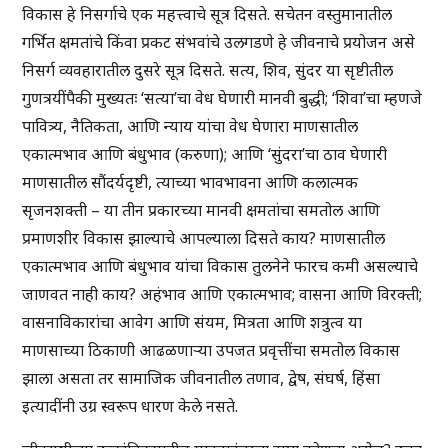
विकास हे निसर्गाचे एक महत्त्वाचे सूत्र दिसते. सचेतन वस्तुमानातील
गर्भित क्षमतांचे किंवा प्रकट संभवांचे उलगडणे हे जीवनाचे प्रयोजन असे
निसर्ग व्यवहारातील दुसरे सूत्र दिसते. सत्य, शिव, सुंदर या सृष्टीतील
गुणत्रयींपैकी मुख्यतः ‘सत्या’चा वेध घेणारी मानवी बुद्धी; ‘शिवा’चा म्हणजे
पावित्र्य, नैतिकता, आणि न्याय यांचा वेध घेणारा माणसातील
एकात्मभाव आणि बंधुभाव (करुणा); आणि ‘सुंदरा’चा ठाव घेणारी
माणसातील सौंदर्यदृष्टी, त्याच्या भावभावना आणि कलात्मक
सृजनशक्ती – या तीन प्रकारच्या मानवी क्षमतांचा समतोल आणि
प्रमाणशीर विकास झाल्याचे आपल्याला दिसते काय? माणसातील
एकात्मभाव आणि बंधुभाव यांचा विकास तुलनेने फारच कमी असल्याचे
जाणवत नाही काय? अहंभाव आणि एकात्मभाव; वासना आणि विरक्ती;
वासनाविकारांचा आवेग आणि संयम, मित्रता आणि शत्रुत्व या
माणसाच्या ठिकाणी आढळणार्‍या उपजत प्रवृत्तींचा समतोल विकास
झाला असता तर सामाजिक जीवनातील तणाव, द्वेष, संघर्ष, हिंसा
इत्यादींनी उग्र स्वरूप धारण केले नसते.