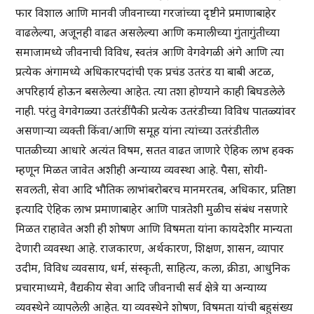
फार विशाल आणि मानवी जीवनाच्या गरजांच्या दृष्टीने प्रमाणाबाहेर
वाढलेल्या, अजूनही वाढत असलेल्या आणि कमालीच्या गुंतागुंतीच्या
समाजामध्ये जीवनाची विविध, स्वतंत्र आणि वेगवेगळी अंगे आणि त्या
प्रत्येक अंगामध्ये अधिकारपदांची एक प्रचंड उतरंड या बाबी अटळ,
अपरिहार्य होऊन बसलेल्या आहेत. त्या तशा होण्याने काही बिघडलेले
नाही. परंतु वेगवेगळ्या उतरंडींपैकी प्रत्येक उतरंडीच्या विविध पातळ्यांवर
असणार्‍या व्यक्ती किंवा/आणि समूह यांना त्यांच्या उतरंडीतील
पातळीच्या आधारे अत्यंत विषम, सतत वाढत जाणारे ऐहिक लाभ हक्क
म्हणून मिळत जावेत अशीही अन्याय्य व्यवस्था आहे. पैसा, सोयी-
सवलती, सेवा आदि भौतिक लाभांबरोबरच मानमरतब, अधिकार, प्रतिष्ठा
इत्यादि ऐहिक लाभ प्रमाणाबाहेर आणि पात्रतेशी मुळीच संबंध नसणारे
मिळत राहावेत अशी ही शोषण आणि विषमता यांना कायदेशीर मान्यता
देणारी व्यवस्था आहे. राजकारण, अर्थकारण, शिक्षण, शासन, व्यापार
उदीम, विविध व्यवसाय, धर्म, संस्कृती, साहित्य, कला, क्रीडा, आधुनिक
प्रचारमाध्यमे, वैद्यकीय सेवा आदि जीवनाची सर्व क्षेत्रे या अन्याय्य
व्यवस्थेने व्यापलेली आहेत. या व्यवस्थेने शोषण, विषमता यांची बहुसंख्य