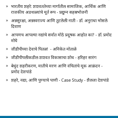
भारतीय शहरे: शाश्वततेच्या मार्गातील सामाजिक, आर्थिक आणि
राजकीय अडथळ्यांचे मूर्त रूप - प्रद्युम्न सहस्रभोजनी
अन्नसुरक्षा, अन्नस्वराज्य आणि तुटलेली नाती - डॉ. अनुराधा भोसले
दिवाण
आपणच आपल्या नद्यांचे सर्वात मोठे प्रदूषक आहोत का? - डॉ. प्रमोद
मोघे
जीडीपीच्या देवाचे पितळ! - अनिकेत मोताळे
जीडीपीपलीकडील शाश्वत विकासाचा शोध - हरिहर सारंग
बेधुंद शहरीकरण, मातीचे मरण आणि वंचितांचे मूक आक्रंदन -
प्रमोद देशपांडे
शहरे, नद्या, आणि पुण्याचे पाणी - Case Study - शैलजा देशपांडे