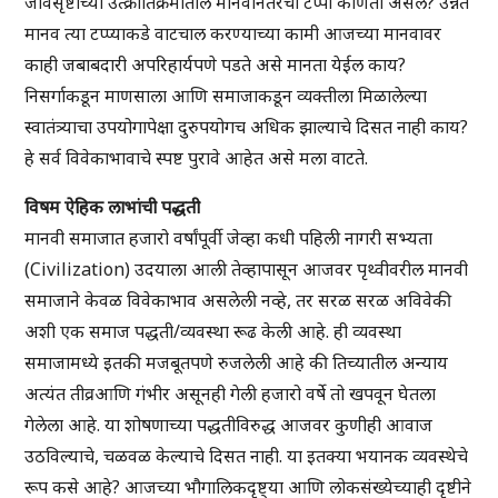
जीवसृष्टीच्या उत्क्रांतिक्रमातील मानवानंतरचा टप्पा कोणता असेल? उन्नत
मानव त्या टप्प्याकडे वाटचाल करण्याच्या कामी आजच्या मानवावर
काही जबाबदारी अपरिहार्यपणे पडते असे मानता येईल काय?
निसर्गाकडून माणसाला आणि समाजाकडून व्यक्तीला मिळालेल्या
स्वातंत्र्याचा उपयोगापेक्षा दुरुपयोगच अधिक झाल्याचे दिसत नाही काय?
हे सर्व विवेकाभावाचे स्पष्ट पुरावे आहेत असे मला वाटते.
विषम ऐहिक लाभांची पद्धती
मानवी समाजात हजारो वर्षांपूर्वी जेव्हा कधी पहिली नागरी सभ्यता
(Civilization) उदयाला आली तेव्हापासून आजवर पृथ्वीवरील मानवी
समाजाने केवळ विवेकाभाव असलेली नव्हे, तर सरळ सरळ अविवेकी
अशी एक समाज पद्धती/व्यवस्था रूढ केली आहे. ही व्यवस्था
समाजामध्ये इतकी मजबूतपणे रुजलेली आहे की तिच्यातील अन्याय
अत्यंत तीव्रआणि गंभीर असूनही गेली हजारो वर्षे तो खपवून घेतला
गेलेला आहे. या शोषणाच्या पद्धतीविरुद्ध आजवर कुणीही आवाज
उठविल्याचे, चळवळ केल्याचे दिसत नाही. या इतक्या भयानक व्यवस्थेचे
रूप कसे आहे? आजच्या भौगालिकदृष्ट्या आणि लोकसंख्येच्याही दृष्टीने