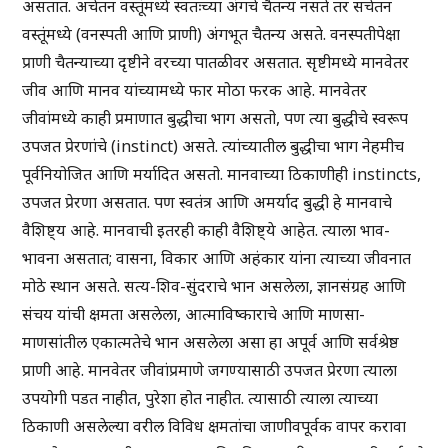
असतात. अचेतन वस्तूंमध्ये स्वतःच्या अंगचे चैतन्य नसते तर सचेतन
वस्तूंमध्ये (वनस्पती आणि प्राणी) अंगभूत चैतन्य असते. वनस्पतीपेक्षा
प्राणी चैतन्याच्या दृष्टीने वरच्या पातळीवर असतात. सृष्टीमध्ये मानवेतर
जीव आणि मानव यांच्यामध्ये फार मोठा फरक आहे. मानवेतर
जीवांमध्ये काही प्रमाणात बुद्धीचा भाग असतो, पण त्या बुद्धीचे स्वरूप
उपजत प्रेरणांचे (instinct) असते. त्यांच्यातील बुद्धीचा भाग नेहमीच
पूर्वनियोजित आणि मर्यादित असतो. मानवाच्या ठिकाणीही instincts,
उपजत प्रेरणा असतात. पण स्वतंत्र आणि अमर्याद बुद्धी हे मानवाचे
वैशिष्ट्य आहे. मानवाची इतरही काही वैशिष्ट्ये आहेत. त्याला भाव-
भावना असतात; वासना, विकार आणि अहंकार यांना त्याच्या जीवनात
मोठे स्थान असते. सत्य-शिव-सुंदराचे भान असलेला, ज्ञानसंग्रह आणि
संचय यांची क्षमता असलेला, आत्माविष्काराचे आणि माणसा-
माणसांतील एकात्मतेचे भान असलेला असा हा अपूर्व आणि सर्वश्रेष्ठ
प्राणी आहे. मानवेतर जीवांप्रमाणे जगण्यासाठी उपजत प्रेरणा त्याला
उपयोगी पडत नाहीत, पुरेशा होत नाहीत. त्यासाठी त्याला त्याच्या
ठिकाणी असलेल्या वरील विविध क्षमतांचा जाणीवपूर्वक वापर करावा