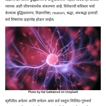
व्यापक अशी जीवनसंवर्धक संकल्पना आहे. विवेकाची सविस्तर चर्चा
केल्यास बुद्धिप्रामाण्य, विज्ञाननिष्ठा, reason, श्रद्धा, अंधश्रद्धा इत्यादी
सर्व विषयांचा ऊहापोह होऊन जाईल.
Photo by Hal Gatewood on Unsplash
सृष्टीतील अचेतन आणि सचेतन अशा सर्व वस्तूंना निश्चित गुणधर्म