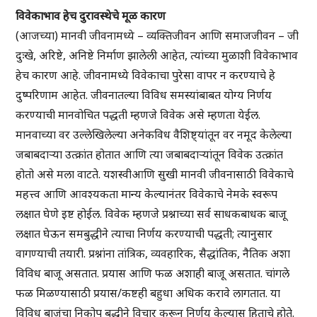
विवेकाभाव हेच दुरावस्थेचे मूळ कारण
(आजच्या) मानवी जीवनामध्ये – व्यक्तिजीवन आणि समाजजीवन – जी
दुःखे, अरिष्टे, अनिष्टे निर्माण झालेली आहेत, त्यांच्या मुळाशी विवेकाभाव
हेच कारण आहे. जीवनामध्ये विवेकाचा पुरेसा वापर न करण्याचे हे
दुष्परिणाम आहेत. जीवनातल्या विविध समस्यांबाबत योग्य निर्णय
करण्याची मानवोचित पद्धती म्हणजे विवेक असे म्हणता येईल.
मानवाच्या वर उल्लेखिलेल्या अनेकविध वैशिष्ट्यांतून वर नमूद केलेल्या
जबाबदाऱ्या उत्क्रांत होतात आणि त्या जबाबदाऱ्यांतून विवेक उत्क्रांत
होतो असे मला वाटते. यशस्वीआणि सुखी मानवी जीवनासाठी विवेकाचे
महत्त्व आणि आवश्यकता मान्य केल्यानंतर विवेकाचे नेमके स्वरूप
लक्षात घेणे इष्ट होईल. विवेक म्हणजे प्रश्नाच्या सर्व साधकबाधक बाजू
लक्षात घेऊन समबुद्धीने त्याचा निर्णय करण्याची पद्धती; त्यानुसार
वागण्याची तयारी. प्रश्नांना तांत्रिक, व्यवहारिक, सैद्धांतिक, नैतिक अशा
विविध बाजू असतात. प्रयास आणि फळ अशाही बाजू असतात. चांगले
फळ मिळण्यासाठी प्रयास/कष्टही बहुधा अधिक करावे लागतात. या
विविध बाजूंचा निकोप बुद्धीने विचार करून निर्णय केल्यास हिताचे होते.