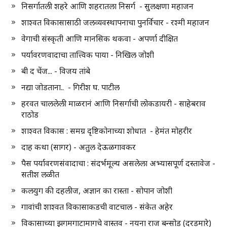
निसर्गातली शहरे आणि शहरातला निसर्ग - सुलक्षणा महाजन
शाश्वत विकासासाठी जलव्यवस्थापनाचा पुनर्विचार - रश्मी महाजन
वेगाची संस्कृती आणि मानसिक थकवा - अपर्णा दीक्षित
पर्यावरणवादाचा तात्त्विक पाया - निखिल जोशी
बी द चेंज... - विजय तांबे
नद्या जोडताना.. - गिरीश घ. पाटील
हरवत चाललेली माळरानं आणि निसर्गाची लोकडायरी - साहेबराव
राठोड
शाश्वत विकास : समग्र दृष्टिकोनाच्या शोधात - हेमंत मोहरीर
दाह कथा (सागर) - अतुल देऊळगावकर
पैस पर्यावरणसंवादाचा : संदर्भमूल्य असलेला अभ्यासपूर्ण दस्तावेज -
सतीश लळीत
कलयुग की दहलीज, अज्ञान का रास्ता - सोपान जोशी
गावांची शाश्वत विकासाकडची वाटचाल - संकेत अहेर
विकासाच्या झगमगाटामागचे वास्तव - नयना राज बन्सोड (दरडमारे)