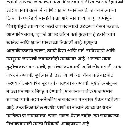
लागतो. आपल्या जीवनाच्या गरजा मिळविण्यासाठी त्याला अपरिहार्यपणे
इतर मानवांचे सहकार्य आणि साहाय्य घ्यावे लागते. म्हणजेच त्याच्या
ठिकाणी अपरिहार्य सामाजिकता आहे. मानवाच्या या गुणधर्मामुळे,
वैशिष्ट्यांमुळे त्याच्यावर काही जबाबदाऱ्याही अटळपणे येऊन पडतात.
आत्माविष्काराचे, म्हणजे आपले जीवन कसे फुलवावे हे ठरविण्याचे
स्वातंत्र्य आणि क्षमता मानवाच्या ठिकाणी आहे. म्हणूनच
आत्माविष्काराचे स्वरूप, त्याची दिशा आणि मार्ग ठरविण्याची आणि
त्यानुसार जाण्याची जबाबदारीही त्याच्यावर आहे. आपल्या स्वतंत्र
बुद्धीचा वापर करण्याची, ज्ञानसंचय करण्याची आणि जीवनासाठी त्याचा
वापर करण्याची, पूर्णत्वाकडे, उन्नत आणि श्रेष्ठ जीवनाकडे वाटचाल
करण्याची, सत्य शिव सुंदराची आराधना करण्याची, सृष्टीतील संतुलन
मोठ्या प्रमाणावर बिघडू न देण्याची, मानवामानवातील एकात्मभाव
सांभाळण्याची-अशा अनेकविध जबाबदाऱ्या मानवावर येऊन पडलेल्या
आहे. उत्क्रांतिक्रमातील सर्वश्रेष्ठ प्राणी या नात्याने त्याच्यावर येऊन
पडलेल्या या जबाबदाऱ्या त्याला टाळता येणार नाहीत. त्या जबाबदाऱ्या
निभावण्यासाठी त्याला विवेकाची आवश्यकता आहे.