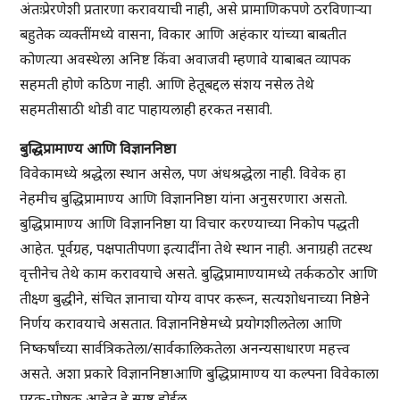
अंतःप्रेरणेशी प्रतारणा करावयाची नाही, असे प्रामाणिकपणे ठरविणार्‍या
बहुतेक व्यक्तींमध्ये वासना, विकार आणि अहंकार यांच्या बाबतीत
कोणत्या अवस्थेला अनिष्ट किंवा अवाजवी म्हणावे याबाबत व्यापक
सहमती होणे कठिण नाही. आणि हेतूबद्दल संशय नसेल तेथे
सहमतीसाठी थोडी वाट पाहायलाही हरकत नसावी.
बुद्धिप्रामाण्य आणि विज्ञाननिष्ठा
विवेकामध्ये श्रद्धेला स्थान असेल, पण अंधश्रद्धेला नाही. विवेक हा
नेहमीच बुद्धिप्रामाण्य आणि विज्ञाननिष्ठा यांना अनुसरणारा असतो.
बुद्धिप्रामाण्य आणि विज्ञाननिष्ठा या विचार करण्याच्या निकोप पद्धती
आहेत. पूर्वग्रह, पक्षपातीपणा इत्यादींना तेथे स्थान नाही. अनाग्रही तटस्थ
वृत्तीनेच तेथे काम करावयाचे असते. बुद्धिप्रामाण्यामध्ये तर्ककठोर आणि
तीक्ष्ण बुद्धीने, संचित ज्ञानाचा योग्य वापर करून, सत्यशोधनाच्या निष्ठेने
निर्णय करावयाचे असतात. विज्ञाननिष्ठेमध्ये प्रयोगशीलतेला आणि
निष्कर्षांच्या सार्वत्रिकतेला/सार्वकालिकतेला अनन्यसाधारण महत्त्व
असते. अशा प्रकारे विज्ञाननिष्ठाआणि बुद्धिप्रामाण्य या कल्पना विवेकाला
पूरक-पोषक आहेत हे स्पष्ट होईल.