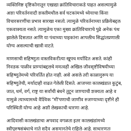
व्यक्तिनिष्ठ दृष्टिकोनातून एखाद्या क्रांतिविचाराकडे पाहत असल्यामुळे
अशा परिवर्तनवादी शक्तीमधील सर्व घटकांमध्ये ध्येयाचा किंवा
विचारसरणींचा प्रभाव सारखा नसतो. त्यामुळे परिवर्तनाच्या प्रक्रियेबद्दल
एकवाक्यता नसते. त्यामुळेच एका मुख्य क्रांतिविचाराचे पुढे अनेक पंथ
झालेले दिसतात आणि या पंथाच्या पाइकांना आपलीच सिद्धांतप्रणाली
योग्य असल्याची खात्री वाटते.
माणसाची सहिष्णुता वास्तविकरीत्या खूपच मर्यादित असते. कांही
निवडक पाळीव प्राण्यांबद्दलचे ममत्वही अखिल जीवसृष्टीविषयीच्या
सहिष्णुतेमध्ये परिवर्तित होत नाही. असे असले तरी काळानुरूप या
सहिष्णुतेची, मर्यादाही वाढत गेलेली दिसते. आजच्या कालखंडात कुटुंब,
जात, धर्म, वर्ग, राष्ट्र या सर्वांची बंधने तुटून जाण्याची शक्यता आहे व
यामुळे त्याच्यामध्ये वैश्विक “मी’पणाची जाणीव रुजण्याच्या दृष्टीने ही
परिस्थिती योग्य आहे अशी लेखकाची धारणा आहे.
आदिवासी कालखंडाचा अपवाद वगळता इतर कालखंडांमध्ये
स्त्रीपुरुषसंबंधाचे नाते सदैव असमानतेचे राहिले आहे. साधारणतः