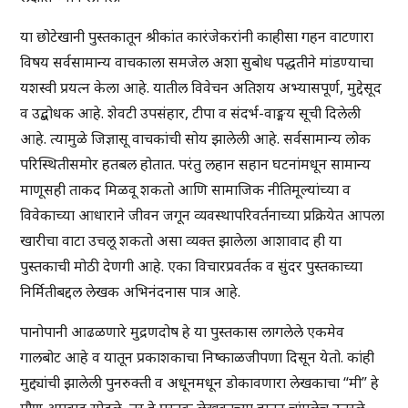
या छोटेखानी पुस्तकातून श्रीकांत कारंजेकरांनी काहीसा गहन वाटणारा
विषय सर्वसामान्य वाचकाला समजेल अशा सुबोध पद्धतीने मांडण्याचा
यशस्वी प्रयत्न केला आहे. यातील विवेचन अतिशय अभ्यासपूर्ण, मुद्देसूद
व उद्बोधक आहे. शेवटी उपसंहार, टीपा व संदर्भ-वाङ्मय सूची दिलेली
आहे. त्यामुळे जिज्ञासू वाचकांची सोय झालेली आहे. सर्वसामान्य लोक
परिस्थितीसमोर हतबल होतात. परंतु लहान सहान घटनांमधून सामान्य
माणूसही ताकद मिळवू शकतो आणि सामाजिक नीतिमूल्यांच्या व
विवेकाच्या आधाराने जीवन जगून व्यवस्थापरिवर्तनाच्या प्रक्रियेत आपला
खारीचा वाटा उचलू शकतो असा व्यक्त झालेला आशावाद ही या
पुस्तकाची मोठी देणगी आहे. एका विचारप्रवर्तक व सुंदर पुस्तकाच्या
निर्मितीबद्दल लेखक अभिनंदनास पात्र आहे.
पानोपानी आढळणारे मुद्रणदोष हे या पुस्तकास लागलेले एकमेव
गालबोट आहे व यातून प्रकाशकाचा निष्काळजीपणा दिसून येतो. कांही
मुद्द्यांची झालेली पुनरुक्ती व अधूनमधून डोकावणारा लेखकाचा “मी” हे