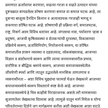
प्रमाणात ऊर्जावापर करणारा, वाढत्या गरजा व वाढते उत्पादन यांच्या
दुष्टचक्रात सापडलेला शोषण करणारा समाज वा समाज घटक आहे, तर
दुसऱ्या बाजूला दैनंदिन किमान व अत्यावश्यक गरजाही भागवू न
शकणारा शोषित घटक आहे. शोषणाची ही प्रक्रिया वर्ग, समाजघटक,
राष्ट्र, निसर्ग अश्म विविध स्तरांवर आहे. जंगलाचा नाश, पर्यावरण ऱ्हास व
प्रदूषण, आजची कृषिव्यवस्था व शेतकऱ्यांची दुरवस्था, विकासाच्या
प्रक्रियेचे स्वरूप, ऊर्जाविनियोग, नियोजनाचे स्वरूप, या शोषित
समाजातील शासन व्यवस्था व दहशतवाद, लोकसंख्यावाढ, आजच्या
विज्ञान व संशोधनाचे स्वरूप आणि त्याचा जनमानसावरील प्रभाव,
शारीरिक व बौद्धिक श्रमांचे स्वरूप, आजच्या समाजव्यवस्थेतील
जीवघेणी स्पर्धा आणि त्यातून उद्भवलेले मानसिक ताणतणाव व
व्यसनाधीनता – अशा विविध मुद्द्यांचा परामर्श घेऊन लेखकाने आजच्या
समाजव्यवस्थेचे स्वरूप विस्ताराने स्पष्ट केले आहे. आजच्या
समाजव्यवस्थेचे हे चित्र काहीसे निराशाजनक असले तरी माणसाच्या
सुजाणतेवर लेखकाचा विश्वास आहे. त्यामुळे यातून मार्ग निघेल व योग्य
परिवर्तनाच्या दिशेने जग मार्गक्रमण करील अशी लेखकास आशा वाटते.