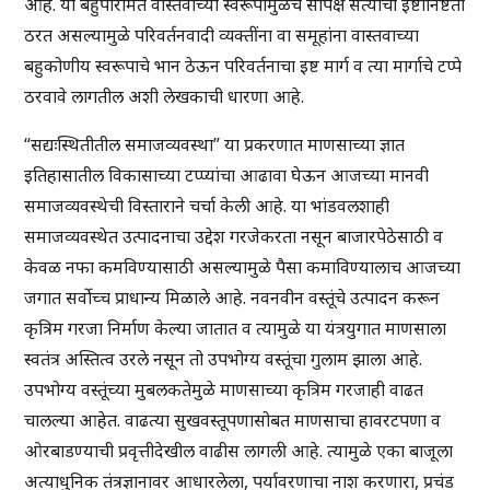
आहे. या बहुपरिमित वास्तवाच्या स्वरूपामुळेच सापेक्ष सत्याची इष्टानिष्टता
ठरत असल्यामुळे परिवर्तनवादी व्यक्तींना वा समूहांना वास्तवाच्या
बहुकोणीय स्वरूपाचे भान ठेऊन परिवर्तनाचा इष्ट मार्ग व त्या मार्गाचे टप्पे
ठरवावे लागतील अशी लेखकाची धारणा आहे.
“सद्यःस्थितीतील समाजव्यवस्था” या प्रकरणात माणसाच्या ज्ञात
इतिहासातील विकासाच्या टप्प्यांचा आढावा घेऊन आजच्या मानवी
समाजव्यवस्थेची विस्ताराने चर्चा केली आहे. या भांडवलशाही
समाजव्यवस्थेत उत्पादनाचा उद्देश गरजेकरता नसून बाजारपेठेसाठी व
केवळ नफा कमविण्यासाठी असल्यामुळे पैसा कमाविण्यालाच आजच्या
जगात सर्वोच्च प्राधान्य मिळाले आहे. नवनवीन वस्तूंचे उत्पादन करून
कृत्रिम गरजा निर्माण केल्या जातात व त्यामुळे या यंत्रयुगात माणसाला
स्वतंत्र अस्तित्व उरले नसून तो उपभोग्य वस्तूंचा गुलाम झाला आहे.
उपभोग्य वस्तूंच्या मुबलकतेमुळे माणसाच्या कृत्रिम गरजाही वाढत
चालल्या आहेत. वाढत्या सुखवस्तूपणासोबत माणसाचा हावरटपणा व
ओरबाडण्याची प्रवृत्तीदेखील वाढीस लागली आहे. त्यामुळे एका बाजूला
अत्याधुनिक तंत्रज्ञानावर आधारलेला, पर्यावरणाचा नाश करणारा, प्रचंड