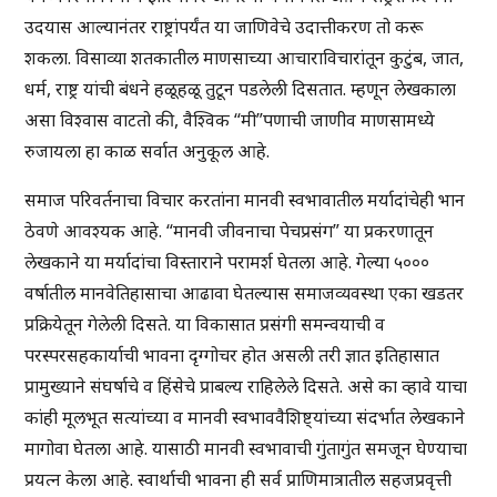
उदयास आल्यानंतर राष्ट्रांपर्यंत या जाणिवेचे उदात्तीकरण तो करू
शकला. विसाव्या शतकातील माणसाच्या आचाराविचारांतून कुटुंब, जात,
धर्म, राष्ट्र यांची बंधने हळूहळू तुटून पडलेली दिसतात. म्हणून लेखकाला
असा विश्वास वाटतो की, वैश्विक “मी”पणाची जाणीव माणसामध्ये
रुजायला हा काळ सर्वात अनुकूल आहे.
समाज परिवर्तनाचा विचार करतांना मानवी स्वभावातील मर्यादांचेही भान
ठेवणे आवश्यक आहे. “मानवी जीवनाचा पेचप्रसंग” या प्रकरणातून
लेखकाने या मर्यादांचा विस्ताराने परामर्श घेतला आहे. गेल्या ५०००
वर्षातील मानवेतिहासाचा आढावा घेतल्यास समाजव्यवस्था एका खडतर
प्रक्रियेतून गेलेली दिसते. या विकासात प्रसंगी समन्वयाची व
परस्परसहकार्याची भावना दृग्गोचर होत असली तरी ज्ञात इतिहासात
प्रामुख्याने संघर्षाचे व हिंसेचे प्राबल्य राहिलेले दिसते. असे का व्हावे याचा
कांही मूलभूत सत्यांच्या व मानवी स्वभाववैशिष्ट्यांच्या संदर्भात लेखकाने
मागोवा घेतला आहे. यासाठी मानवी स्वभावाची गुंतागुंत समजून घेण्याचा
प्रयत्न केला आहे. स्वार्थाची भावना ही सर्व प्राणिमात्रातील सहजप्रवृत्ती