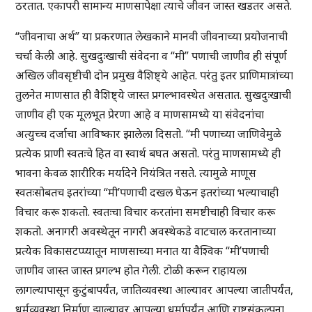
ठरतात. एकापरी सामान्य माणसापेक्षा त्याचे जीवन जास्त खडतर असते.
“जीवनाचा अर्थ” या प्रकरणात लेखकाने मानवी जीवनाच्या प्रयोजनाची
चर्चा केली आहे. सुखदुःखाची संवेदना व “मी” पणाची जाणीव ही संपूर्ण
अखिल जीवसृष्टीची दोन प्रमुख वैशिष्ट्ये आहेत. परंतु इतर प्राणिमात्रांच्या
तुलनेत माणसात ही वैशिष्ट्ये जास्त प्रगल्भावस्थेत असतात. सुखदुःखाची
जाणीव ही एक मूलभूत प्रेरणा आहे व माणसामध्ये या संवेदनांचा
अत्युच्च दर्जाचा आविष्कार झालेला दिसतो. “मी पणाच्या जाणिवेमुळे
प्रत्येक प्राणी स्वतःचे हित वा स्वार्थ बघत असतो. परंतु माणसामध्ये ही
भावना केवळ शारीरिक मर्यादेने नियंत्रित नसते. त्यामुळे माणूस
स्वतःसोबतच इतरांच्या “मी’पणाची दखल घेऊन इतरांच्या भल्याचाही
विचार करू शकतो. स्वतःचा विचार करतांना समष्टीचाही विचार करू
शकतो. अनागरी अवस्थेतून नागरी अवस्थेकडे वाटचाल करतानाच्या
प्रत्येक विकासटप्प्यातून माणसाच्या मनात या वैश्विक “मी’पणाची
जाणीव जास्त जास्त प्रगल्भ होत गेली. टोळी करून राहायला
लागल्यापासून कुटुंबापर्यंत, जातिव्यवस्था आल्यावर आपल्या जातीपर्यंत,
धर्मव्यवस्था निर्माण झाल्यावर आपल्या धर्मापर्यंत आणि राष्ट्रसंकल्पना