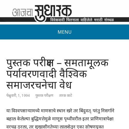
MENU
पुस्तक परीक्षण – समतामूलक
पर्यावरणवादी वैश्विक
समाजरचनेचा वेध
फेब्रुवारी, 1, 1994
पुस्तक परीक्षण
तारक काटे
या विश्वपसाऱ्यामध्ये माणसाचे स्थान खरे तर बिंदुवत्. परंतु निसर्गाने
बहाल केलेल्या बुद्धिमत्तेमुळे माणूस पृथ्वीवरील इतर प्राणिमात्रापेक्षा
वरचढ ठरला, तर सुखासीनतेच्या लालसेतून एका शोषणयुक्त