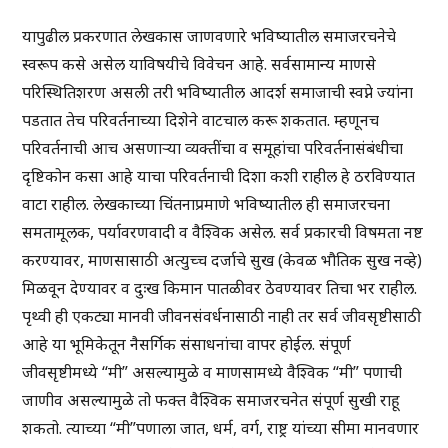
यापुढील प्रकरणात लेखकास जाणवणारे भविष्यातील समाजरचनेचे
स्वरूप कसे असेल याविषयीचे विवेचन आहे. सर्वसामान्य माणसे
परिस्थितिशरण असली तरी भविष्यातील आदर्श समाजाची स्वप्ने ज्यांना
पडतात तेच परिवर्तनाच्या दिशेने वाटचाल करू शकतात. म्हणूनच
परिवर्तनाची आच असणाऱ्या व्यक्तींचा व समूहांचा परिवर्तनासंबंधीचा
दृष्टिकोन कसा आहे याचा परिवर्तनाची दिशा कशी राहील हे ठरविण्यात
वाटा राहील. लेखकाच्या चिंतनाप्रमाणे भविष्यातील ही समाजरचना
समतामूलक, पर्यावरणवादी व वैश्विक असेल. सर्व प्रकारची विषमता नष्ट
करण्यावर, माणसासाठी अत्युच्च दर्जाचे सुख (केवळ भौतिक सुख नव्हे)
मिळवून देण्यावर व दुःख किमान पातळीवर ठेवण्यावर तिचा भर राहील.
पृथ्वी ही एकट्या मानवी जीवनसंवर्धनासाठी नाही तर सर्व जीवसृष्टीसाठी
आहे या भूमिकेतून नैसर्गिक संसाधनांचा वापर होईल. संपूर्ण
जीवसृष्टीमध्ये “मी” असल्यामुळे व माणसामध्ये वैश्विक “मी” पणाची
जाणीव असल्यामुळे तो फक्त वैश्विक समाजरचनेत संपूर्ण सुखी राहू
शकतो. त्याच्या “मी”पणाला जात, धर्म, वर्ग, राष्ट्र यांच्या सीमा मानवणार