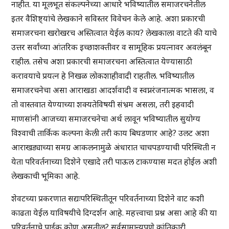
नाहीत. या मूलभूत संकल्पनेच्या आधारे भविष्यातील समाजरचनेतील
इतर वैशिष्ट्यांचे लेखकाने सविस्तर विवेचन केले आहे. अशा प्रकारची
समाजरचना खरोखरच अस्तित्वात येईल काय? लेखकाला वाटते की याचे
उत्तर सर्वांच्या आंतरिक इच्छाशक्तीवर व सामूहिक प्रयत्नावर अवलंबून
राहील. तसेच अशा प्रकारची समाजरचना अस्तित्वात येण्यासाठी
करावयाचे प्रयत्न हे निखळ लोकशाहीवादी राहतील. भविष्यातील
समाजरचनेचा असा आराखडा आदर्शवादी व स्वप्नरंजनात्मक भासला, व
तो वास्तवात येण्याच्या शक्यतेविषयी संभ्रम असला, तरी इहवादी
माणसांनी आजच्या समाजरचनेचा अर्थ लावून भविष्यातील सुयोग्य
विश्वाची तार्किक कल्पना केली तरी काय बिघडणार आहे? उलट अशा
आराखड्याच्या समग्र आकलनामुळे अंधारात चाचपडण्याची परिस्थिती न
येता परिवर्तनाच्या दिशेने एखादे तरी पाऊल टाकण्यास मदत होईल अशी
लेखकाची भूमिका आहे.
शेवटच्या प्रकरणात सद्यःपरिस्थितीतून परिवर्तनाच्या दिशेने वाट कशी
काढता येईल याविषयीचे दिग्दर्शन आहे. महत्त्वाचा प्रश्न असा आहे की या
परिवर्तनाचे पाईक कोण असतील? सर्वसामान्यपणे क्रांतिकारी,