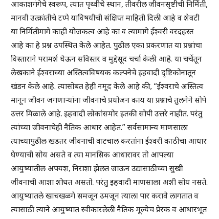
आकाशगंगेचे स्वरूप, त्यात पृथ्वीचे स्थान, तीवरील जीवनसृष्टीची निर्मिती,
मानवी उत्क्रांतीचे टप्पे याविषयीची संक्षिप्त माहिती दिली आहे व शेवटी
या निर्मितीमागे काही योजकत्व आहे का व त्यामागे ईश्वरी वरदहस्त
आहे का हे प्रश्न उपस्थित केले आहेत. पुढील एका प्रकरणात या प्रश्नांचा
विस्ताराने परामर्श घेऊन सविस्तर व मुद्देसूद चर्चा केली आहे. या चर्चेतून
लेखकाने ईश्वराच्या अस्तित्वविषयक कल्पनेचे इहवादी दृष्टिकोनातून
खंडन केले आहे. त्यासोबत हेही नमूद केले आहे की, “ईश्वराचे अस्तित्व
मानून जीवन जगणाऱ्यांना जीवनाचे प्रयोजन काय या प्रश्नाचे तुलनेने सोपे
उत्तर मिळाले आहे. इहवादी लोकांसमोर इतकी सोपी उत्तरे नाहीत. परंतु
त्यांच्या जीवनाचेही नैतिक आधार आहेत.” सर्वसामान्य माणसाला
त्याच्यापुढील खडतर जीवनाची वाटचाल करतांना ईश्वरी काठीचा आधार
घेण्याची सोय असते व त्या मानसिक आधारावर तो आपल्या
आयुष्यातील अपयश, निराशा झेलत जाऊन उद्यासाठीच्या सुखी
जीवनाची आशा शोधत असतो. परंतु इहवादी माणसाला अशी सोय नसते.
आयुष्यातले खाचखळगे समजून उमजून त्याला पार करावे लागतात व
त्यासाठी त्याने आयुष्यात स्वीकारलेली नैतिक मूल्येच प्रेरक व आधारभूत