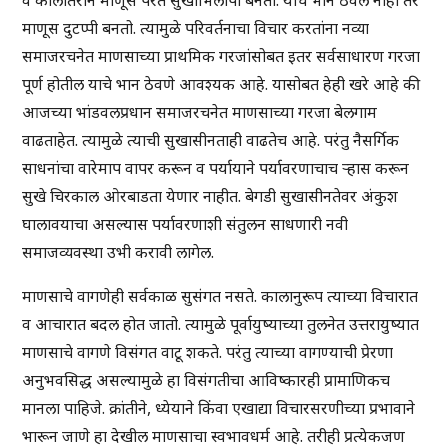
व कालांतराने माणूस परत सुखाभिलापी बनतो. याचे भान ठेवले नाही तर
माणूस दुटप्पी बनतो. त्यामुळे परिवर्तनाचा विचार करतांना नव्या
समाजरचनेत माणसाच्या प्राथमिक गरजांसोबत इतर सर्वसाधारण गरजा
पूर्ण होतील याचे भान ठेवणे आवश्यक आहे. यासोबत हेही खरे आहे की
आजच्या भांडवलप्रधान समाजरचनेत माणसाच्या गरजा बेलगाम
वाढताहेत. त्यामुळे त्याची सुखासीनताही वाढतेच आहे. परंतु नैसर्गिक
साधनांचा वारेमाप वापर करून व पर्यायाने पर्यावरणाचाच ऱ्हास करून
सुखे चिरकाल ओरबाडता येणार नाहीत. बेगडी सुखासीनतेवर अंकुश
घालावयाचा असल्यास पर्यावरणाशी संतुलन साधणारी नवी
समाजव्यवस्था उभी करावी लागेल.
माणसाचे वागणेही सर्वकाळ सुसंगत नसते. कालानुरूप त्याच्या विचारात
व आचारात बदल होत जातो. त्यामुळे पूर्वायुष्याच्या तुलनेत उत्तरायुष्यात
माणसाचे वागणे विसंगत वाटू शकते. परंतु त्याच्या वागण्याची प्रेरणा
अनुभवसिद्ध असल्यामुळे हा विसंगतीचा आविष्कारही प्रामाणिकच
मानला पाहिजे. क्रांतीने, ध्येयाने किंवा एखाद्या विचारसरणीच्या प्रभावाने
भारून जाणे हा देखील माणसाचा स्वभावधर्म आहे. तरीही प्रत्येकजण