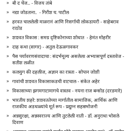
बी द चेंज... - विजय तांबे
नद्या जोडताना.. - गिरीश घ. पाटील
हरवत चाललेली माळरानं आणि निसर्गाची लोकडायरी - साहेबराव
राठोड
शाश्वत विकास : समग्र दृष्टिकोनाच्या शोधात - हेमंत मोहरीर
दाह कथा (सागर) - अतुल देऊळगावकर
पैस पर्यावरणसंवादाचा : संदर्भमूल्य असलेला अभ्यासपूर्ण दस्तावेज -
सतीश लळीत
कलयुग की दहलीज, अज्ञान का रास्ता - सोपान जोशी
गावांची शाश्वत विकासाकडची वाटचाल - संकेत अहेर
विकासाच्या झगमगाटामागचे वास्तव - नयना राज बन्सोड (दरडमारे)
भारतीय शहरे: शाश्वततेच्या मार्गातील सामाजिक, आर्थिक आणि
राजकीय अडथळ्यांचे मूर्त रूप - प्रद्युम्न सहस्रभोजनी
अन्नसुरक्षा, अन्नस्वराज्य आणि तुटलेली नाती - डॉ. अनुराधा भोसले
दिवाण