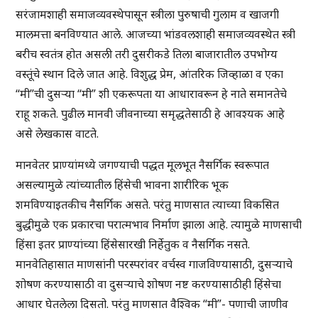
सरंजामशाही समाजव्यवस्थेपासून स्त्रीला पुरुषाची गुलाम व खाजगी
मालमत्ता बनविण्यात आले. आजच्या भांडवलशाही समाजव्यवस्थेत स्त्री
बरीच स्वतंत्र होत असली तरी दुसरीकडे तिला बाजारातील उपभोग्य
वस्तूंचे स्थान दिले जात आहे. विशुद्ध प्रेम, आंतरिक जिव्हाळा व एका
“मी”ची दुसऱ्या “मी” शी एकरूपता या आधारावरून हे नाते समानतेचे
राहू शकते. पुढील मानवी जीवनाच्या समृद्धतेसाठी हे आवश्यक आहे
असे लेखकास वाटते.
मानवेतर प्राण्यांमध्ये जगण्याची पद्धत मूलभूत नैसर्गिक स्वरूपात
असल्यामुळे त्यांच्यातील हिंसेची भावना शारीरिक भूक
शमविण्याइतकीच नैसर्गिक असते. परंतु माणसात त्याच्या विकसित
बुद्धीमुळे एक प्रकारचा परात्मभाव निर्माण झाला आहे. त्यामुळे माणसाची
हिंसा इतर प्राण्यांच्या हिंसेसारखी निर्हेतुक व नैसर्गिक नसते.
मानवेतिहासात माणसांनी परस्परांवर वर्चस्व गाजविण्यासाठी, दुसऱ्याचे
शोषण करण्यासाठी वा दुसऱ्याचे शोषण नष्ट करण्यासाठीही हिंसेचा
आधार घेतलेला दिसतो. परंतु माणसात वैश्विक “मी”- पणाची जाणीव