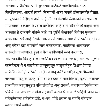
असामान्य धैर्याच्या धनी, सुखाच्या वाटेकडे जाणीवपूर्वक पाठ
फिरविणाऱ्या, आदर्श त्यागी, निःस्वार्थी अशा व्यक्ती डोळ्यांसमोर येतात.
या पुस्तकाचे वैशिष्ट्य असे आहे की, या संदर्भात लेखकाने सर्वसामान्य
माणसांवर विलक्षण विश्वास दर्शविला आहे व ते परिवर्तनाचे वाहक असू
शकतात हे ठामपणे मांडले आहे. या दृष्टीने लेखकाचे विवेचन मुळातच
वाचण्यासारखे आहे. “सर्वसाधारणपणे सामान्य माणसे परिवर्तनवादी का
असू नयेत? दहा रुपयांची लाच नाकारणारा, जातीच्या आधारावर
सवलती नाकारणारा, हुंडा न घेता साधेपणाने लग्न करणारा,
आंतरजातीय विवाह करून जातिव्यवस्थेला नाकारणारा, आपल्या मुलांना
कॉन्व्हेन्टमध्ये न पाठविता जाणूनबुजून मातृभाषेतून शिक्षण देणारा
यापैकी कोणीही परिवर्तनवादी का मानू नये? मर्यादित सुखाभिलाषेने
जगणारा परंतु कोणतेही ढोंग वा अवडंबर न माजविणारा, दुटप्पी नसलेला
प्रामाणिक माणूससुद्धा परिवर्तनशील असू शकतो. व्यवस्थापरिवर्तनाच्या
प्रक्रियेत आपल्याला सर्वांना सहभागी करून घेता आले पाहिजे. आजच्या
परिवर्तनाच्या प्रक्रियेत छोटे, मध्यम, मोठे प्रयत्न या सर्वांचे योगदान
लक्षात घ्यावे लागेल.”