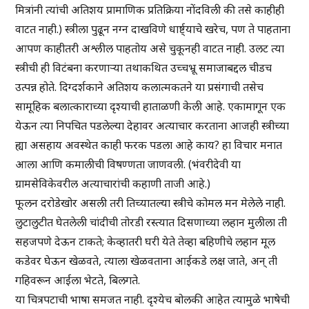
मित्रांनी त्यांची अतिशय प्रामाणिक प्रतिक्रिया नोंदविली की तसे काहीही
वाटत नाही.) स्त्रीला पुढून नग्न दाखविणे धार्ष्ट्याचे खरेच, पण ते पाहताना
आपण काहीतरी अश्लील पाहतोय असे चुकूनही वाटत नाही. उलट त्या
स्त्रीची ही विटंबना करणाऱ्या तथाकथित उच्चभ्रू समाजाबद्दल चीडच
उत्पन्न होते. दिग्दर्शकाने अतिशय कलात्मकतने या प्रसंगाची तसेच
सामूहिक बलात्काराच्या दृश्याची हाताळणी केली आहे. एकामागून एक
येऊन त्या निपचित पडलेल्या देहावर अत्याचार करताना आजही स्त्रीच्या
ह्या असहाय अवस्थेत काही फरक पडला आहे काय? हा विचार मनात
आला आणि कमालीची विषण्णता जाणवली. (भंवरीदेवी या
ग्रामसेविकेवरील अत्याचारांची कहाणी ताजी आहे.)
फूलन दरोडेखोर असली तरी तिच्यातल्या स्त्रीचे कोमल मन मेलेले नाही.
लुटालुटीत घेतलेली चांदीची तोरडी रस्त्यात दिसणाच्या लहान मुलीला ती
सहजपणे देऊन टाकते; केव्हातरी घरी येते तेव्हा बहिणीचे लहान मूल
कडेवर घेऊन खेळवते, त्याला खेळवताना आईकडे लक्ष जाते, अन् ती
गहिवरून आईला भेटते, बिलगते.
या चित्रपटाची भाषा समजत नाही. दृश्येच बोलकी आहेत त्यामुळे भाषेची