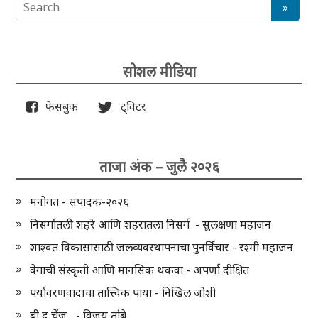
सोशल मीडिया
फेसबुक
ट्विटर
ताजा अंक – जुलै २०२६
मनोगत - संपादक-२०२६
निसर्गातली शहरे आणि शहरातला निसर्ग - सुलक्षणा महाजन
शाश्वत विकासासाठी जलव्यवस्थापनाचा पुनर्विचार - रश्मी महाजन
वेगाची संस्कृती आणि मानसिक थकवा - अपर्णा दीक्षित
पर्यावरणवादाचा तात्त्विक पाया - निखिल जोशी
बी द चेंज... - विजय तांबे