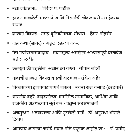
नद्या जोडताना.. - गिरीश घ. पाटील
हरवत चाललेली माळरानं आणि निसर्गाची लोकडायरी - साहेबराव
राठोड
शाश्वत विकास : समग्र दृष्टिकोनाच्या शोधात - हेमंत मोहरीर
दाह कथा (सागर) - अतुल देऊळगावकर
पैस पर्यावरणसंवादाचा : संदर्भमूल्य असलेला अभ्यासपूर्ण दस्तावेज -
सतीश लळीत
कलयुग की दहलीज, अज्ञान का रास्ता - सोपान जोशी
गावांची शाश्वत विकासाकडची वाटचाल - संकेत अहेर
विकासाच्या झगमगाटामागचे वास्तव - नयना राज बन्सोड (दरडमारे)
भारतीय शहरे: शाश्वततेच्या मार्गातील सामाजिक, आर्थिक आणि
राजकीय अडथळ्यांचे मूर्त रूप - प्रद्युम्न सहस्रभोजनी
अन्नसुरक्षा, अन्नस्वराज्य आणि तुटलेली नाती - डॉ. अनुराधा भोसले
दिवाण
आपणच आपल्या नद्यांचे सर्वात मोठे प्रदूषक आहोत का? - डॉ. प्रमोद