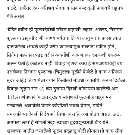
वाटले. नाहीतर एक अतिशय भेदक वास्तव कलाकृती पाहायचे राहूनच
गेले असते.
‘बैंडिट क्वीन’ ही फूलनदेवीची जीवन कहाणी! लहान, अल्लड, निरागस
फूलनचा डाकूची राणी बनण्यापर्यंतचा तिच्या आयुष्याचा प्रवास त्यात
दाखवलेला. (मधले काही प्रसंग कापल्यामुळे सलगता खंडित होते.)
सिनेमा पाहताना पडद्यावरील व्यक्तींशी आपण स्वतःला कधी एकरूप
करून घेतो हे कळतच नाही. विवाह म्हणजे काय हे समजण्याचेही वय
नसलेल्या निरागस फूलनचा (चिमुरड्या मुलीने केलेले हे काम अतिशय
सुंदर आहे.) तिच्यापेक्षा वयाने कितीतरी मोठ्या व्यक्तीशी करून दिलेला
विवाह! ‘सुहाग रात’ (?) च्या दुसऱ्या दिवशी कोपऱ्यात बसलेली अन्
केविलवाणेपणाने ‘पोटात दुखतंय सांगणारी फूलन! हे पाहून मन
गलबलले. अशावेळी प्रेमाने कोणीतरी जवळ घेऊन, मायेने
समजाविण्याऐवजी निर्दयपणे तिचा नवरा ‘हे असं होतच असतं, ऊठ,
कामाला लाग’ हे सांगतो तेव्हा त्याच्या हृदयशून्यतेची चीड येते.
खालच्या जातीत जन्मलेली फूलन हळूहळू मोठी होताना (हे काम सीमा