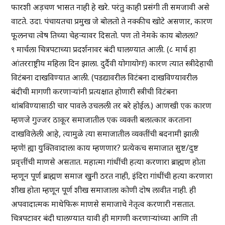
फारशी अड़चण भासत नाही हे खरे. परंतु काही प्रसंगी ती समजावी असे
वाटते. उदा. पंचायतचा प्रमुख जे बोलतो ते नक्कीच खोटे असणार, कारण
फूलनचा त्वेष तिच्या चेहऱ्यावर दिसतो. पण तो नेमके काय बोलला?
९ मार्चला चित्रपटाच्या प्रदर्शनावर बंदी घालण्यात आली. (८ मार्च हा
आंतरराष्ट्रीय महिला दिन झाला. दुर्दैवी योगायोग!) कारण त्यात स्त्रीदेहाची
विटंबना दाखविण्यात आली. (पडद्यावरील विटंबना दाखविण्यावरील
बंदीची मागणी करणाऱ्यांनी प्रत्यक्षात होणारी स्त्रीची विटंबना
थांबविण्यासाठी चार पावले उचलली तर बरे होईल.) आणखी एक कारण
म्हणजे गुज्जर ठाकूर समाजातील एक व्यक्ती बलात्कार करताना
दाखविलेली आहे, त्यामुळे त्या समाजातील व्यक्तींची बदनामी झाली
म्हणे! ह्या युक्तिवादाला काय म्हणणार? प्रत्येकच समाजात सुष्ट/दुष्ट
प्रवृत्तींची माणसे असतात. महात्मा गांधींची हत्या करणारा ब्राह्मण होता
म्हणून पूर्ण ब्राह्मण समाज खुनी ठरत नाही, इंदिरा गांधींची हत्या करणारा
शीख होता म्हणून पूर्ण शीख समाजाला कोणी दोष लावीत नाही. ही
अपवादात्मक माथेफिरू माणसे समाजाचे नेतृत्व करणारी नसतात.
चित्रपटावर बंदी घालण्यात यावी ही मागणी करणाऱ्यांच्या आणि ती