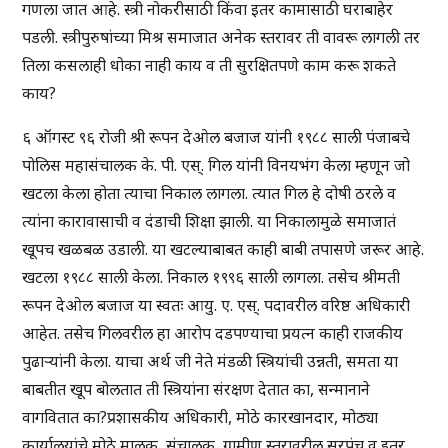
गणला जात आहे. स्त्री नोकरीसाठी किंवा इतर कामासाठी घराबाहेर
पडली. स्त्रीपुरुषांच्या मिश्र समाजात अनेक स्तरावर ती वावरू लागली तर
तिला कसलाही धोका नाही काय व ती सुरक्षितपणे काम करू शकते
काय?
६ ऑगस्ट ९६ रोजी श्री रूपन देओल बजाज यांनी १९८८ साली पंजाबचे
पोलिस महासंचालक के. पी. एस्. गिल यांनी विनयभंग केला म्हणून जो
खटला केला होता त्याचा निकाल लागला. त्यात गिल हे दोषी ठरले व
त्यांना कारावासाची व दंडाची शिक्षा झाली. या निकालामुळे समाजातं
खूपच खळबळ उडाली. या खटल्याबाबत काही बाबी तपासणे जरूर आहे.
खटला १९८८ साली केला. निकाल १९९६ साली लागला. तसेच श्रीमती
रूपन देओल बजाज या स्वतः आयु. ए. एस्. पदावरील वरिष्ठ अधिकारी
आहेत. तसेच गिलवरील हा आरोप दडपण्याचा प्रयत्न काही राजकीय
पुढार्‍यांनी केला. याचा अर्थ जी नेते मंडळी स्त्रियांची उन्नती, समता या
बाबतीत खूप बोलतात ती स्त्रियांना संरक्षण देतात का, सन्मानाने
वागवितात का?प्रशासकीय अधिकारी, मोठे कारखानदार, मोठ्या
कार्यालयांचे मोठे मालक, संचालक, ग्रामीण स्तरावरील सरपंच व इतर