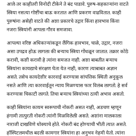
आले तर काहीतरी विनोदी टीकेने ते बंद पाडावे. पुरुष-सहकार्‍यांना वाटते
स्त्रिया नसत्या गोष्टींचा बाऊ करतात आणि प्रकरण वाढवितात. काही
पुरुषांना असेही वाटते की अशा प्रकारचे उद्गार किंवा हावभाव किंवा
नजरा स्त्रियांनी आपला गौरव समजावा.
आपल्या वरिष्ठ अधिकार्‍यांकडून लैंगिक हावभाव, चाळे, उद्गार, नजरा
असा उपद्रव होऊ लागला की बर्‍याच स्त्रिया गोंधळून जातात. तक्रार कोठे
करावी, कशी करावी हे त्यांना समजत नाही. अशा बाबतीत बर्‍याच
स्त्रियांना कायद्याचे संरक्षण घेता येत नाही, कारण त्याबाबत अज्ञान
असते. तसेच कायदेशीर कारवाई करण्यास सांपत्तिक स्थिती अनुकूल
नसते आणि त्या कारवाईतून न्याय मिळण्यास फार विलंब लागतो. हे सर्व
करण्यास चिकाटी लागते. तिचा बर्‍याच स्त्रियांच्या ठायी अभाव असतो.
काही स्त्रियांना कायम स्वरूपाची नोकरी असत नाही, अडचण म्हणून
हंगामी तात्पुरती नोकरी त्यांनी मिळविलेली असते. अशांना मालकाला
नाराजी दाखविणे धोक्याचे होते. नोकरी बंद होण्याची भीती त्यात असते.
हॉस्पिटलमधील बदली कामगार स्त्रियांना हा अनुभव नेहमी येतो. त्यांना