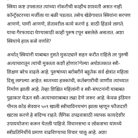
स्त्रिया कष्ट उपसतात त्यांच्या नोकरीची काहीच शाश्वती असत नाही.
कॉन्ट्रॅक्टरच्या मर्जीला या बळी पडतात. तसेच खेडेगावात स्त्रियांना सरपण
आणणे, पाणी आणणे, शेतावरील कामे करणे इ. साठी हिंडावे लागते.
याचा गैरफायदा घेण्यासाठी काही पुरुष टपून बसलेले असतात. अशा
स्त्रियांचे हाल कसे वर्णावे?
अर्थात् स्त्रियांनी याबाबत नुसते मुकाट्याने सहन करीत राहिले तर पुरुषी
अत्याचारातून त्यांची मुक्तता कशी होणार?गेल्या अर्धशतकात स्त्री-
शिक्षण बरेच वाढले आहे. पुरुषांच्या बरोबरीने बहुतेक सर्व क्षेत्रांत महिला
दिसू लागल्या आहेत. स्वतःच्या हक्कांची, कर्तबगारीची जाणीव त्यांच्यात
निर्माण झाली आहे. तेव्हा शिक्षित महिलांनी व स्त्री-संघटनांनी याबाबत
पुढाकार घेऊन स्त्री-अत्याचाराबाबत लढा देणे जरूर आहे. केवळ इंडियन
पीनल कोड सेक्शन ५०९ खाली स्त्रीचाविनयभंग झाला म्हणून फौजदारी
खटला करणे हे संदिग्ध राहते. लैंगिक उपद्रवासाठी व्यापक कायदेशीर
उपाययोजना करून घेतली पाहिजे. विधानसभा व लोकसभा यांमध्ये
स्त्रीप्रतिनिधींचे प्रमाण वाढविण्याचा विचार चालू आहे. अशा