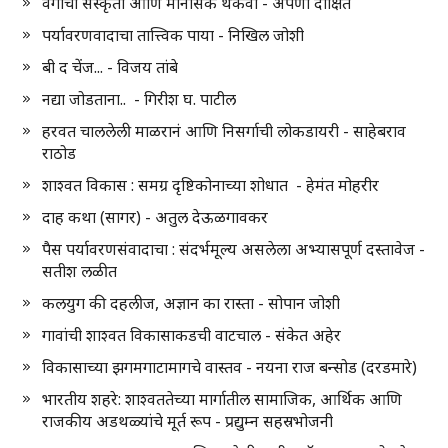
वेगाची संस्कृती आणि मानसिक थकवा - अपर्णा दीक्षित
पर्यावरणवादाचा तात्त्विक पाया - निखिल जोशी
बी द चेंज... - विजय तांबे
नद्या जोडताना.. - गिरीश घ. पाटील
हरवत चाललेली माळरानं आणि निसर्गाची लोकडायरी - साहेबराव
राठोड
शाश्वत विकास : समग्र दृष्टिकोनाच्या शोधात - हेमंत मोहरीर
दाह कथा (सागर) - अतुल देऊळगावकर
पैस पर्यावरणसंवादाचा : संदर्भमूल्य असलेला अभ्यासपूर्ण दस्तावेज -
सतीश लळीत
कलयुग की दहलीज, अज्ञान का रास्ता - सोपान जोशी
गावांची शाश्वत विकासाकडची वाटचाल - संकेत अहेर
विकासाच्या झगमगाटामागचे वास्तव - नयना राज बन्सोड (दरडमारे)
भारतीय शहरे: शाश्वततेच्या मार्गातील सामाजिक, आर्थिक आणि
राजकीय अडथळ्यांचे मूर्त रूप - प्रद्युम्न सहस्रभोजनी