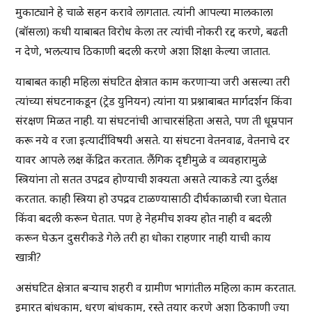
मुकाट्याने हे चाळे सहन करावे लागतात. त्यांनी आपल्या मालकाला
(बॉसला) कधी याबाबत विरोध केला तर त्यांची नोकरी रद्द करणे, बढती
न देणे, भलत्याच ठिकाणी बदली करणे अशा शिक्षा केल्या जातात.
याबाबत काही महिला संघटित क्षेत्रात काम करणार्‍या जरी असल्या तरी
त्यांच्या संघटनाकडून (ट्रेड युनियन) त्यांना या प्रश्नाबाबत मार्गदर्शन किंवा
संरक्षण मिळत नाही. या संघटनांची आचारसंहिता असते, पण ती धूम्रपान
करू नये व रजा इत्यादींविषयी असते. या संघटना वेतनवाढ, वेतनाचे दर
यावर आपले लक्ष केंद्रित करतात. लैंगिक दृष्टीमुळे व व्यवहारामुळे
स्त्रियांना तो सतत उपद्रव होण्याची शक्यता असते त्याकडे त्या दुर्लक्ष
करतात. काही स्त्रिया हो उपद्रव टाळण्यासाठी दीर्घकाळाची रजा घेतात
किंवा बदली करून घेतात. पण हे नेहमीच शक्य होत नाही व बदली
करून घेऊन दुसरीकडे गेले तरी हा धोका राहणार नाही याची काय
खात्री?
असंघटित क्षेत्रात बर्‍याच शहरी व ग्रामीण भागांतील महिला काम करतात.
इमारत बांधकाम, धरण बांधकाम, रस्ते तयार करणे अशा ठिकाणी ज्या