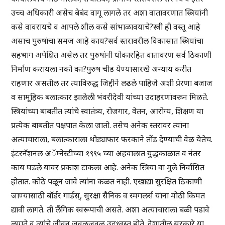
उच्च अधिकारी असेच बेबंद वागू लागले तर अशा वातावरणात स्त्रियांनी
कसे वावरायचे व आपले शील कसे सांभाळावयाचे?स्त्री ही वस्तू आहे
असाच पुरुषांचा समज आहे काय?सर्व स्तरावरील विकासात स्त्रियांचा
सहभाग अपेक्षित असेल तर पुरुषांनी धोकारहित वातावरण सर्व ठिकाणी
निर्माण करायला नको का?पुरुष चीड येण्यासारखे अन्याय करीत
राहणार असतील तर त्याविरुद्ध जिद्दीने लढले पाहिजे अशी प्रेरणा बजाज
व सामूहिक बलात्कार झालेली भंवरीदेवी यांच्या उदाहरणांवरून मिळते.
स्त्रियांच्या बाबतीत त्यांचे स्वातंत्र्य, रोजगार, वेतन, आरोग्य, शिक्षण या
प्रत्येक बाबतीत पक्षपात केला जातो. तसेच अनेक स्तरावर त्यांना
अत्याचाराला, बलात्काराला थोड्याफार फरकाने तोंड देण्याची वेळ येतेच.
इंटरनॅशनल अॅम्नेस्टीच्या १९९५ च्या अहवालात युद्धकाळात व नंतर
काय घडले यावर प्रकाश टाकला आहे. अनेक स्त्रिया वा मुले निर्वासित
होतात. कोठे पळून जावे त्यांना कळत नाही. एखाद्या सुरक्षित ठिकाणी
जाण्यासाठी बॉर्डर गार्डस्, सुरक्षा सैनिक व स्मगलर्स यांना मोठी किमत
द्यावी लागते. ती लैंगिक स्वरूपाची असते. अशा अत्याचाराला बळी पडावे
लागते व त्यांचे जीवन जवळजवळ उद्ध्वस्त होते. देशातील सरकारे या