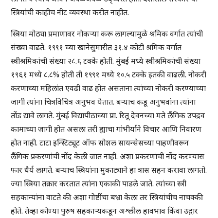
स्त्रियांची काहीच नीट व्यवस्था करीत नाहीत.
स्त्रिया मोठ्या प्रमाणावर नोकर्‍या करू लागल्यामुळे श्रमिक वर्गात त्यांची
संख्या वाढते. १९९१ च्या खानेसुमारीत ३१.४ कोटी श्रमिक वर्गात
स्त्रीश्रमिकांची संख्या २८.६ टक्के होती. मुंबई मध्ये स्त्रीश्रमिकांची संख्या
१९६१ मध्ये ८.८% होती ती १९९१ मध्ये १०.५ टक्के इतकी वाढली. नोकरी
करणाच्या महिलांत एवढी वाढ होत असताना त्यांच्या नोकरी करण्याच्या
जागी त्यांना चित्रविचित्र अनुभव येतात. बर्‍याच कडू अनुभवांना त्यांना
तोंड द्यावे लागते. मुंबई विद्यापीठाच्या प्रा. रितू देवनच्या मते लैंगिक उपद्रव
कामाच्या जागी होत असला तरी ह्याचा गांभीर्याने विचार आणि निवारण
होत नाही. टाटा इन्स्टिट्यूट ऑफ सोशल सायन्सेसच्या पाहणीवरून
लैंगिक प्रकरणांची नोंद केली जात नाही. अशा प्रकरणांची नोंद करण्यास
फार धैर्य लागते. बर्‍याच स्त्रियांना मुकाट्याने हा त्रास सहन करावा लागतो.
ज्या स्त्रिया तक्रार करतात त्यांना एकाकी पाडले जाते. त्यांच्या स्त्री
सहकान्यांना वाटते की अशा गोष्टींचा बभ्रा केला तर स्त्रियांचीच नाचक्की
होते. तेव्हा कोण्या पुरुष सहकार्‍यकडून अश्लील हावभाव किंवा उद्गार