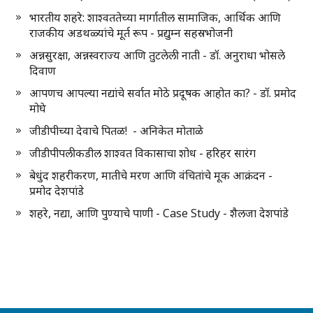
भारतीय शहरे: शाश्वततेच्या मार्गातील सामाजिक, आर्थिक आणि
राजकीय अडथळ्यांचे मूर्त रूप - प्रद्युम्न सहस्रभोजनी
अन्नसुरक्षा, अन्नस्वराज्य आणि तुटलेली नाती - डॉ. अनुराधा भोसले
दिवाण
आपणच आपल्या नद्यांचे सर्वात मोठे प्रदूषक आहोत का? - डॉ. प्रमोद
मोघे
जीडीपीच्या देवाचे पितळ! - अनिकेत मोताळे
जीडीपीपलीकडील शाश्वत विकासाचा शोध - हरिहर सारंग
बेधुंद शहरीकरण, मातीचे मरण आणि वंचितांचे मूक आक्रंदन -
प्रमोद देशपांडे
शहरे, नद्या, आणि पुण्याचे पाणी - Case Study - शैलजा देशपांडे