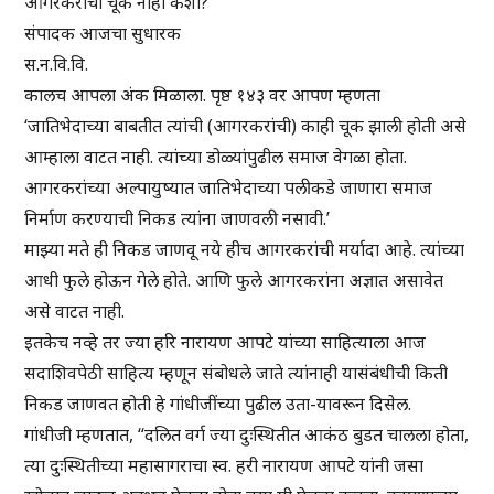
आगरकरांची चूक नाही कशी?
संपादक आजचा सुधारक
स.न.वि.वि.
कालच आपला अंक मिळाला. पृष्ठ १४३ वर आपण म्हणता
‘जातिभेदाच्या बाबतीत त्यांची (आगरकरांची) काही चूक झाली होती असे
आम्हाला वाटत नाही. त्यांच्या डोळ्यांपुढील समाज वेगळा होता.
आगरकरांच्या अल्पायुष्यात जातिभेदाच्या पलीकडे जाणारा समाज
निर्माण करण्याची निकड त्यांना जाणवली नसावी.’
माझ्या मते ही निकड जाणवू नये हीच आगरकरांची मर्यादा आहे. त्यांच्या
आधी फुले होऊन गेले होते. आणि फुले आगरकरांना अज्ञात असावेत
असे वाटत नाही.
इतकेच नव्हे तर ज्या हरि नारायण आपटे यांच्या साहित्याला आज
सदाशिवपेठी साहित्य म्हणून संबोधले जाते त्यांनाही यासंबंधीची किती
निकड जाणवत होती हे गांधीजींच्या पुढील उता-यावरून दिसेल.
गांधीजी म्हणतात, “दलित वर्ग ज्या दुःस्थितीत आकंठ बुडत चालला होता,
त्या दुःस्थितीच्या महासागराचा स्व. हरी नारायण आपटे यांनी जसा