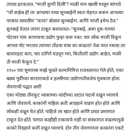
त्याला हटकतात. “भाजी कुणी दिली”? माळी मान खाली घालून सांगतो
“जी साहेब ही तर आपल्या नव्या सूनबाईंनी स्वतः मेहनत करून आपल्या
परसात लावलीय’ “काय? बोलाव सुनबाईंना. आणि भाजी इथेच ठेव.”
सुनबाई येतात त्यांना ठाकूर बजावतात–“सुनबाई, असा दुस-याच्या
पोटावर पाय आणायचा उद्योग पुन्हा करू नका. चार लोक भाजी विकून
आपलं पोट भरतात त्यांच्या तोंडचा घास का काढता? वेळ जात नसला तर
बाजारहाट करा, चार दागिने घडवून घ्या, कितीतरी उद्योग आहेत, माळी
ती भाजी फेकून दे.”
१९५० च्या सुमारास माझे चुलते कामानिमित्त राजस्तानात गेले होते, एका
बड्या पूर्वीच्या सरदाराकडे व हल्लीच्या उद्योगपतीकडेच मुक्काम होता.
जेवणाची पद्धत अशी
एका मोठ्या तीनफूट व्यासाच्या-चांदीच्या ताटात पदार्थ वाढून घ्यायचे
आणि जेवायचे. काकांनी पाहिलं अती आग्रहाने वाढण होत होते आणि
लोकही वाढून घेत होते. पाहिजे तर खात होते आणि प्रचंड प्रमाणात
टाकून देत होते. पानात काहीही टाकायचे नाही या संस्कारात वाढल्यामुळे
काको निग्रहाने कमी वाढून घ्यायचे. दोन तीन जेवणानंतर काकांना एकटे