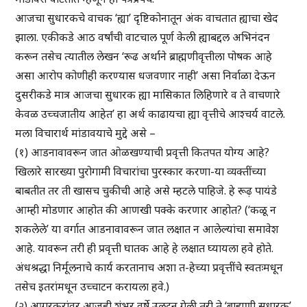
आजचा सुधारकचे वाचक ‘ह्या’ दृष्टिकोनातून अंक वाचतात ह्याचा खेद
झाला. एकीकडे आठ वर्षांची वाटचाल पूर्ण केली ह्याबद्दल अभिनंदन
करून तसेच त्यातील लेखन ‘रूढ अर्थाने ब्राह्मणीवृत्तीला पोषक आहे
असा आरोप कोणीही करण्यास धजवणार नाही’ असा निर्वाळा देऊन
दुसरीकडे मात्र आजचा सुधारक ह्या मासिकात लिहिणारे व ते वाचणारे
केवळ उच्चजातीय आहेत’ हा अर्थ काढायचा ह्या वृत्तीचे आश्चर्य वाटले.
मला विचारार्थ मांडावयाचे मुद्दे असे –
(१) आडनावावरून जात ओळखण्याची प्रवृत्ती कितपत योग्य आहे?
खिलारे सारख्या पुरोगामी विचारांचा पुरस्कार करणा-या व्यक्तींच्या
बाबतीत तर ती खासच चुकीची आहे असे म्हटले पाहिजे. हे रूढ़ पायंडे
आम्ही मोडणार आहोत की आणखी पक्के करणार आहोत? (‘कळू न
शकलेले’ या वर्गात आडनावावरून जात लक्षात न आलेल्यांचा समावेश
आहे. यावरून तरी ही प्रवृत्ती घातक आहे हे लक्षात घ्यायला हवे होते.
अंधश्रद्धा निर्मूलनाचे कार्य करतानाच अशा त-हेच्या प्रवृत्तींचे स्वतःमधून
तसेच इतरांमधून उच्चाटन करायला हवे.)
(२) आगरकरांवर आजही शंभर वर्षे उलटून गेली तरी ते ‘ब्राह्मणी सुधारक’