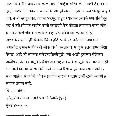
गाठून वाढपी गयावया करू लागला, “साहेब, गरिबाला उपाशी ठेवू नका.
तुम्ही ताटात जे टाकता त्यावर तर आम्ही जगतो. कृपा करून भरपूर वाढून
घ्या, नाही म्हणू नका, काका भरपूर वाढून घ्यायला लागले पण संकोचून
पदार्थ उष्टे होणार नाहीत याची काळजी घेत मोठ्या ताटाच्या एका कोप-
यात कसेबसे जेवत. मला वाटतं हा प्रश्न संवेदनशीलतेचा आहे,
अर्थशास्त्राचा नाही. पंचतारांकित हॉटेलमधे १० कोर्सचे जेवण घेत
जगातील उपासमारीवरही लोक चर्चा करतातच. माणूस इतर प्राण्यांपेक्षा
वेगळा आहे तो त्याच्या संवेदनशीलतेमुळे. एक अळी दुसन्या मेलेल्या
अळीच्या प्रेतावर बसून यथेच्छ अन्न ग्रहण करते. माणूस असे करत नाही.
रोजगारी निर्माण करण्याचे किंवा काळा पैसा बाहेर काढण्याचे अनेक
मार्ग आहेत. संपत्तीचे ओंगळ प्रदर्शन करून थाटामाटाची लग्ने लावणे हा
त्यावर उपाय नव्हे.
चिं. मो. पंडित
६ ‘सुरुचि संत जनाबाई पथ विलेपार्ले (पूर्व)
मुंबई ४०० ०५७