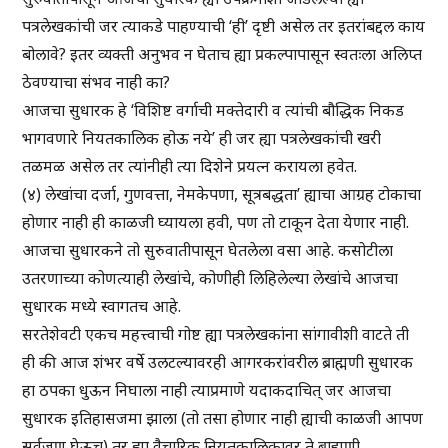
पत्रलेखकांची जर त्याकडे पाहण्याची ‘ही’ दृष्टी असेल तर इतरांबद्दल काय
बोलावे? इतर व्यक्ती अनुभव न घेताच ह्या प्रकल्पापासून स्वतःला अलिप्त
ठेवण्याचा संभव नाही का?
आजचा सुधारक हे ‘विशिष्ट वर्गाची मक्तेदारी व त्यांची बौद्धिक निकड
भागवणारे नियतकालिक होऊ नये’ ही जर ह्या पत्रलेखकांची खरी
तळमळ असेल तर त्यांनीही त्या दिशेने प्रयत्न करायला हवेत.
(४) लेखांचा दर्जा, गुणवत्ता, नेमकेपणा, सूत्रबद्धता’ ह्याचा आग्रह टोकाचा
होणार नाही ही काळजी घ्यायला हवी, पण तो टाकून देता येणार नाही.
आजचा सुधारकने तो सुरुवातीपासून घेतलेला वसा आहे. कसोटीला
उतरणाच्या कोणत्याही लेखांचे, कोणीही लिहिलेल्या लेखांचे आजचा
सुधारक मध्ये स्वागतच आहे.
सरतेशेवटी एकच महत्त्वाची गोष्ट ह्या पत्रलेखकांना सांगावीशी वाटते ती
ही की आज शंभर वर्षे उलटल्यावरही आगरकरांवरील ब्राह्मणी सुधारक
हा ठपका धुऊन निघाला नाही त्याप्रमाणे यदाकदाचित् जर आजचा
सुधारक इतिहासजमा झाला (तो तसा होणार नाही ह्याची काळजी आपण
सर्वजण घेऊच) तर ह्या वैचारिक नियतकालिकावर ते ब्राह्मणी