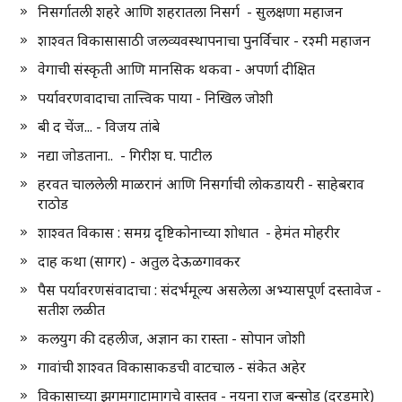
निसर्गातली शहरे आणि शहरातला निसर्ग - सुलक्षणा महाजन
शाश्वत विकासासाठी जलव्यवस्थापनाचा पुनर्विचार - रश्मी महाजन
वेगाची संस्कृती आणि मानसिक थकवा - अपर्णा दीक्षित
पर्यावरणवादाचा तात्त्विक पाया - निखिल जोशी
बी द चेंज... - विजय तांबे
नद्या जोडताना.. - गिरीश घ. पाटील
हरवत चाललेली माळरानं आणि निसर्गाची लोकडायरी - साहेबराव
राठोड
शाश्वत विकास : समग्र दृष्टिकोनाच्या शोधात - हेमंत मोहरीर
दाह कथा (सागर) - अतुल देऊळगावकर
पैस पर्यावरणसंवादाचा : संदर्भमूल्य असलेला अभ्यासपूर्ण दस्तावेज -
सतीश लळीत
कलयुग की दहलीज, अज्ञान का रास्ता - सोपान जोशी
गावांची शाश्वत विकासाकडची वाटचाल - संकेत अहेर
विकासाच्या झगमगाटामागचे वास्तव - नयना राज बन्सोड (दरडमारे)