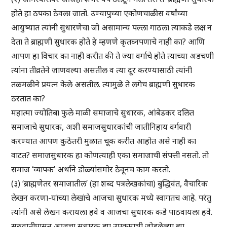
होते हा ठपका ठेवला जातो. उण्यापुच्या एकोणचाळीस वर्षांच्या
आयुष्यात त्यांनी सुधारणेचा जो असामान्य पल्ला गाठला त्याकडे लक्ष न
देता ते ब्राह्मणी सुधारक होते हे म्हणणे कृतघ्नपणाचे नाही का? आणि
आपण हा विचार का नाही करीत की ते ज्या वर्गाचे होते त्याच्या अडचणी
त्यांना तीव्रतेने जाणवल्या असतील व त्या दूर करण्यासाठी त्यांनी
तळमळीने प्रयत्न केले असतील. त्यामुळे ते लगेच ब्राह्मणी सुधारक
ठरतात का?
महात्मा ज्योतिबा फुले माळी समाजाचे सुधारक, आंबेडकर दलित
समाजाचे सुधारक, अशी समाजसुधारकांची जातीनिहाय वर्गवारी
करण्यात आपण कुठेतरी मुळात चूक करीत आहोत असे नाही का
वाटत? समाजसुधारक हा कोणत्याही एका समाजाची संपत्ती नसतो. तो
समाज ‘व्यापक’ अर्थाने डोळ्यांसमोर ठेवूनच काम करतो.
(३) ‘ब्राह्मणेतर समाजातील’ (हा शब्द पत्रलेखकांचा) बुद्धिवंत, वैचारिक
लेखन करणा-यांच्या लेखांचे आजचा सुधारक मध्ये स्वागतच आहे. परंतु
त्यांनी असे लेखन करायला हवे व आजचा सुधारक कडे पाठवायला हवे.
सुरुवातीपासून आजचा सुधारक ह्या उपक्रमाशी जोडलेल्या ह्या