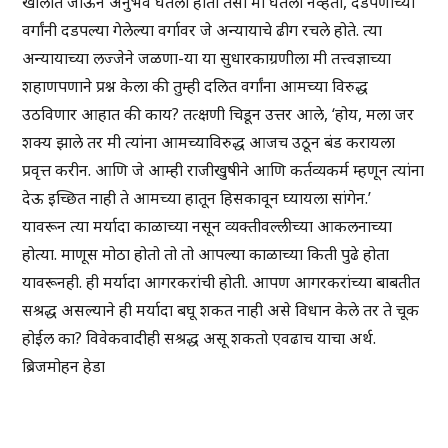
खोलात जाऊन अनुभव घेतला होता तसा मी घेतला नव्हता, दडपणाच्या
वर्गांनी दडपल्या गेलेल्या वर्गावर जे अन्यायाचे ढीग रचले होते. त्या
अन्यायाच्या लज्जेने जळणा-या या सुधारकाग्रणीला मी तत्त्वज्ञाच्या
शहाणपणाने प्रश्न केला की तुम्ही दलित वर्गांना आमच्या विरुद्ध
उठविणार आहात की काय? तत्क्षणी चिडून उत्तर आले, ‘होय, मला जर
शक्य झाले तर मी त्यांना आमच्याविरुद्ध आजच उठून बंड करायला
प्रवृत्त करीन. आणि जे आम्ही राजीखुषीने आणि कर्तव्यकर्म म्हणून त्यांना
देऊ इच्छित नाही ते आमच्या हातून हिसकावून घ्यायला सांगेन.’
यावरून त्या मर्यादा काळाच्या नसून व्यक्तीवल्लीच्या आकलनाच्या
होत्या. माणूस मोठा होतो तो तो आपल्या काळाच्या किती पुढे होता
यावरूनही. ही मर्यादा आगरकरांची होती. आपण आगरकरांच्या बाबतीत
सश्रद्ध असल्याने ही मर्यादा बघू शकत नाही असे विधान केले तर ते चूक
होईल का? विवेकवादीही सश्रद्ध असू शकतो एवढाच याचा अर्थ.
ब्रिजमोहन हेडा