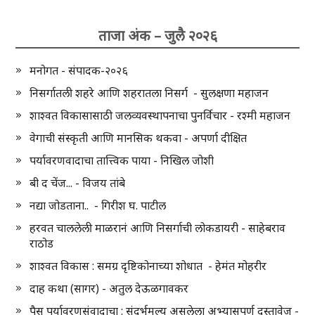
ताजा अंक – जुलै २०२६
मनोगत - संपादक-२०२६
निसर्गातली शहरे आणि शहरातला निसर्ग - सुलक्षणा महाजन
शाश्वत विकासासाठी जलव्यवस्थापनाचा पुनर्विचार - रश्मी महाजन
वेगाची संस्कृती आणि मानसिक थकवा - अपर्णा दीक्षित
पर्यावरणवादाचा तात्त्विक पाया - निखिल जोशी
बी द चेंज... - विजय तांबे
नद्या जोडताना.. - गिरीश घ. पाटील
हरवत चाललेली माळरानं आणि निसर्गाची लोकडायरी - साहेबराव
राठोड
शाश्वत विकास : समग्र दृष्टिकोनाच्या शोधात - हेमंत मोहरीर
दाह कथा (सागर) - अतुल देऊळगावकर
पैस पर्यावरणसंवादाचा : संदर्भमूल्य असलेला अभ्यासपूर्ण दस्तावेज -