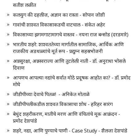
सतीश लळीत
कलयुग की दहलीज, अज्ञान का रास्ता - सोपान जोशी
गावांची शाश्वत विकासाकडची वाटचाल - संकेत अहेर
विकासाच्या झगमगाटामागचे वास्तव - नयना राज बन्सोड (दरडमारे)
भारतीय शहरे: शाश्वततेच्या मार्गातील सामाजिक, आर्थिक आणि
राजकीय अडथळ्यांचे मूर्त रूप - प्रद्युम्न सहस्रभोजनी
अन्नसुरक्षा, अन्नस्वराज्य आणि तुटलेली नाती - डॉ. अनुराधा भोसले
दिवाण
आपणच आपल्या नद्यांचे सर्वात मोठे प्रदूषक आहोत का? - डॉ. प्रमोद
मोघे
जीडीपीच्या देवाचे पितळ! - अनिकेत मोताळे
जीडीपीपलीकडील शाश्वत विकासाचा शोध - हरिहर सारंग
बेधुंद शहरीकरण, मातीचे मरण आणि वंचितांचे मूक आक्रंदन -
प्रमोद देशपांडे
शहरे, नद्या, आणि पुण्याचे पाणी - Case Study - शैलजा देशपांडे