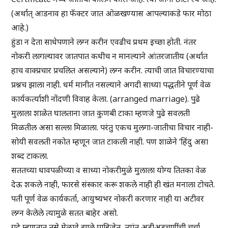
(अर्थात् आडनाव हा फॅक्टर जात ओळखण्यास आपल्याकडे फार मोठा
आहे.)
हुंडा न देता साधेपणाने लग्न करीन एवढीच प्रथम इच्छा होती. नंतर
नोकरी लागल्यावर जातपात कधीच न मानल्याने आंतरजातीय (अर्थात
हाच वाक्प्रचार प्रचलित असल्याने) लग्न करीन. त्याची जात विचारण्याचा
प्रश्नच झाला नाही. धर्म मानीत नसल्याने अगदी साध्या पद्धतीने पूर्ण वेळ
कार्यकर्त्याशी नोंदणी विवाह केला. (arranged marriage). पुढे
मुलाला शाळेत घालताना जात कुणबी टाका म्हणजे पुढे सवलती
मिळतील असा सल्ला मिळाला. परंतु एकच मुलगा-जातीचा विचार नाही-
सोयी सवलती नकोत म्हणून जात टाकली नाही. पण शाळेने ‘हिंदु असा
शब्द टाकला.
सततच्या धावपळीच्या व साध्या नोकरीमुळे मुलाला योग्य तितका वेळ
देऊ शकले नाही, फारसे संस्कार करू शकले नाही ही खंत मनाला टोचते.
पती पूर्ण वेळ कार्यकर्ता, आयुष्यभर नोकरी करणार नाही या अटीवर
लग्न केलेले त्यामुळे सतत बाहेर असो.
गद्रे म्हणतात तसे मेळावे झाले पाहिजेत, त्यांत अडीअडचणींची चर्चा