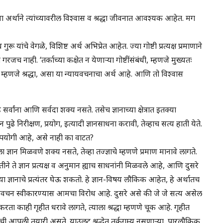
, या अर्थाने त्यांच्यावरील विश्वास व श्रद्धा जीवनात आवश्यक आहेत. मग
गुरू यांचे वेगळे, विशिष्ट अर्थ अभिप्रेत आहेत. ज्या गोष्टी प्रत्यक्ष प्रमाणाने
 गरजच नाही. ‘तर्काच्या कक्षेत न येणाऱ्या गोष्टींसंबंधी, म्हणजे मुख्यतः
ास’ म्हणजे श्रद्धा, असा या न्यायवचनाचा अर्थ आहे. आणि तो विश्वास
हे सर्वांना आणि सर्वदा शक्य नसते. तसेच ज्ञानाच्या क्षेत्रात इतक्या
े निरीक्षण, प्रयोग, इत्यादी ज्ञानसाधना करावी, तेव्हाच सत्य हाती येते.
ाव उपयोगी आहे, असे नाही का वाटत?
 ज्ञान मिळवणे शक्य नसते, तेव्हा तज्ज्ञाचे म्हणणे प्रमाण मानावे लागते.
तीने ते ज्ञान प्रत्यक्ष व अनुमान ह्याच साधनांनी मिळवले आहे, आणि दुसरे
 ज्ञानाचे प्रत्यंतर घेऊ शकतो. हे ज्ञान-विषय लौकिक आहेत, हे अर्थातच
स्त्रवचन स्वीकारण्यास आमचा विरोध आहे. दुसरे असे की जे जे सत्य असेल
ाकरता काही गृहीत धरावे लागते, त्याला श्रद्धा म्हणणे चूक आहे. गृहीत
 आपली तयारी असते. याउलट श्रद्धेत तर्कगम्य नसणाऱ्या, पारलौकिक