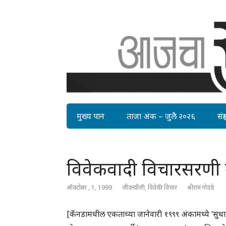
मुख्य पान
ताजा अंक – जुलै २०२६
संग्र
विवेकवादी विचारसरणी 
ऑक्टोबर , 1, 1999
जीवनशैली
,
विवेकी विचार
श्रीराम गोवंडे
[कॅनडामधील एकताच्या जानेवारी १९९९ अंकामध्ये ‘सुधारकाच