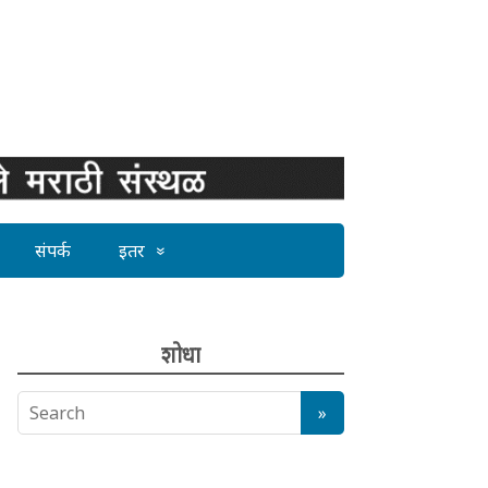
संपर्क
इतर
शोधा