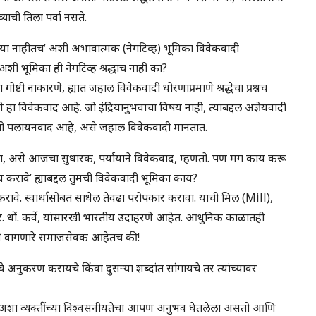
याची तिला पर्वा नसते.
त्या नाहीतच’ अशी अभावात्मक (नेगटिव्ह) भूमिका विवेकवादी
ी भूमिका ही नेगटिव्ह श्रद्धाच नाही का?
ा गोष्टी नाकारणे, ह्यात जहाल विवेकवादी धोरणाप्रमाणे श्रद्धेचा प्रश्नच
णे हा विवेकवाद आहे. जो इंद्रियानुभवाचा विषय नाही, त्याबद्दल अज्ञेयवादी
ु तो पलायनवाद आहे, असे जहाल विवेकवादी मानतात.
ू नका, असे आजचा सुधारक, पर्यायाने विवेकवाद, म्हणतो. पण मग काय करू
करावे’ ह्याबद्दल तुमची विवेकवादी भूमिका काय?
करावे. स्वार्थासोबत साधेल तेवढा परोपकार करावा. याची मिल (Mill),
. धों. कर्वे, यांसारखी भारतीय उदाहरणे आहेत. आधुनिक काळातही
्रमाणे वागणारे समाजसेवक आहेतच की!
ंचे अनुकरण करायचे किंवा दुसऱ्या शब्दांत सांगायचे तर त्यांच्यावर
 अशा व्यक्तींच्या विश्वसनीयतेचा आपण अनुभव घेतलेला असतो आणि