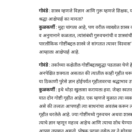
गोवंडे
: शास्त्र म्हणजे विज्ञान आणि गुरू म्हणजे शिक्षक
श्रद्धा आक्षेपार्ह का मानता?
कुळकर्णी
: मुद्दा चांगला आहे, पण वरील व्याख्येत शास्त्र व 
व अनुमानाने कळतात, त्यांसंबंधी गुरुवचनांची व शास्त्रांची
पारलौकिक गोष्टींबद्दल शास्त्रे जे सांगतात त्यावर विश्व
आम्हाला आक्षेपार्ह आहे.
गोवंडे
: तर्काच्या कक्षेतील गोष्टींबद्दलसुद्धा पडताळा घेणे 
अनपेक्षित शक्यता असतात की त्यातील काही गृहीत धरून पुढ
या ठिकाणी पुरेसे ज्ञान होईपर्यंत गृहीतावरचा श्रद्धाभ
कुळकर्णी
: इथे थोड़ा खुलासा करायला हवा. जेव्हा स्वतःला
यात दोन गोष्टी गृहीत आहेत. एक म्हणजे मुळात त्या व्यक्
असे की तत्त्वतः आपणही त्या साधनांचा अवलंब करून त्या
गृहीत धरलेले आहे. ज्या गोष्टींमध्ये गुरुवचन अथवा शा
त्याचे ज्ञान म्हणून महत्त्व आहेच आणि त्याचा शोध घेण्य
आपण तपासत असतो, पोषक पुरावा नसेल तर ते सोडायची