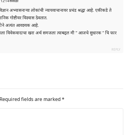
t 12:14 सकाळी
िज्ञान अभ्यासनाऱ्या लोकांची न्यायवाचानावर प्रचंड श्रद्धा आहे. एकीकडे ते
ञानिक गोष्टीवर विश्वास ठेवतात.
होने अत्यंत आवश्यक आहे.
ला विवेकवादाचा खरा अर्थ समजला त्याबद्दल मी ” आजचे सुधारक ” चि फार
REPLY
Required fields are marked
*