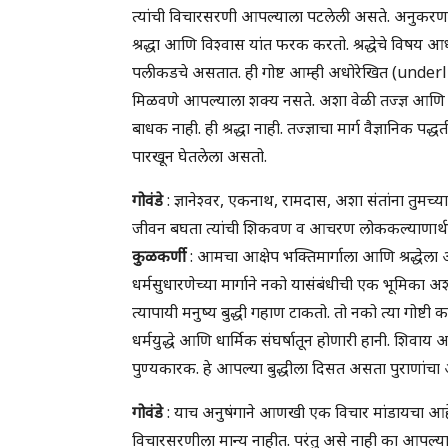
त्यांची विचारसरणी आपल्याला पटलेली असते. अनुकरण कर
श्रद्धा आणि विश्वास यांत फरक करतो. श्रद्धेचे विषय 
पलीकडचे असतात. ही गोष्ट आम्ही अधोरेखित (underline)
मिळवणे आपल्याला शक्य नसते. अशा वेळी तज्ज्ञ आणि स
बाधक नाही. ही श्रद्धा नाही. तज्ज्ञाचा मार्ग वैज्ञानि
पारखून घेतलेला असतो.
गोवंडे
: ज्ञानेश्वर, एकनाथ, रामदास, अशा संतांना तुमच्य
जीवन बघता त्यांची शिकवण व आचरण लोककल्याणार्थच हो
कुळकर्णी
: आमचा आक्षेप भक्तिमार्गाला आणि श्रद्धेला
धर्मसुधारणेच्या मार्गाने नको यासंबंधीची एक भूमिका अश
त्यापायी मनुष्य बुद्धी गहाण टाकतो. तो नको त्या गोष
धर्मयुद्धे आणि धार्मिक संघर्षातून होणारी हानी. शि
पुण्यकारक. हे आपल्या बुद्धीला दिसत असता पुराणांच
गोवंडे
: याच अनुषंगाने आणखी एक विचार मांडायचा आहे, 
विचारसरणीला मान्य नाहीत. परंतु असे नाही का आपल्याला