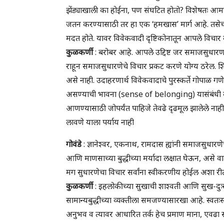
झेंड्याखाली का होईना, पण संघटित होतो? विशेषतः आमच्य
जतन करण्यासाठी तर हा एक ‘हमखास’ मार्ग आहे. तसे
मदत होते. यावर विवेकवादी दृष्टिकोनातून आपले विचार
कुळकर्णी
: बरोबर आहे. आपले उद्दिष्ट जर समाजसुधारणा
राहून समाजसुधारणेचे विचार प्रकट करणे योग्य ठरेल. शिव
असे नाही. उदाहरणार्थ विवेकवादाचे पुरस्कर्ते गोपा
असण्याची भावना (sense of belonging) यासंबंधी बोलाय
आणण्यासाठी जोपर्यंत पाहिजे तेवढे दृढमूल झालेले नाहीत
लावणे याला पर्याय नाही
गोवंडे
: ज्ञानेश्वर, एकनाथ, रामदास ह्यांनी समाजसुधा
आणि माणसाच्या बुद्धीच्या मर्यादा लक्षात घेऊन, असे
मग सुधारणेचा विचार सर्वांना स्वीकरणीय होईल अशा रीत
कुळकर्णी
: इहलोकीच्या सुखाची शाश्वती आणि सुख-दुःख
सामान्यबुद्धीच्या व्यक्तीला समजण्यासारखा आहे. स्वतःस
अनुभव व त्यावर आधारित तर्क हेच प्रमाण माना, एवढा