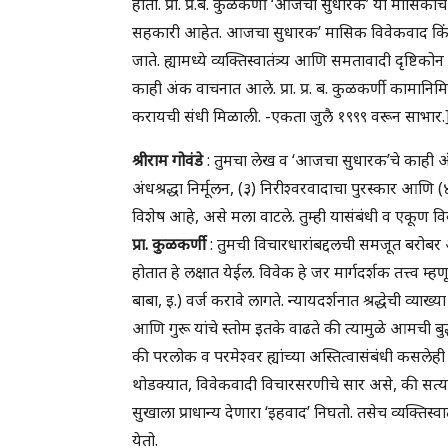
होता. प्रा. प्र.ब. कुळकर्णी ‘आजचा सुधारक’ या मासिकाचे
सहकारी आहेत. आजचा सुधारक’ मासिक विवेकवाद किंवा ब
जाते. ह्यामध्ये व्यक्तिस्वातंत्र्य आणि समतावादी दृष्टिक
काही अंक वाचनात आले. प्रा. प्र. ब. कुळकर्णी कामानिम
करायची संधी मिळाली. -एकता जुलै १९९९ वरून साभार.
श्रीराम गोवंडे
: तुमचा लेख व ‘आजचा सुधारक’चे काही अंक
अंधश्रद्धा निर्मूलन, (३) निरीश्वरवादाचा पुरस्कार आणि (
विशेष आहे, असे मला वाटले. तुम्ही यासंबंधी व एकूण
प्रा. कुळकर्णी
: तुमची विचारधारांबद्दलची समजूत बरोबर आहे.
होतात हे लक्षात येईल. विवेक हे जर मार्गदर्शक तत्त्व म्ह
बाबा, इ.) वर्ज करावे लागते. न्यायदर्शनात श्रद्धेची व्याख
आणि गुरू यांचे स्तोम इतके वाढते की त्यामुळे आमची बुद्ध
की परलोक व परमेश्वर ह्यांच्या अस्तित्वासंबंधी कसलेही प्
थोडक्यात, विवेकवादी विचारसरणीचे सार असे, की सत्य 
सुखाला प्राधान्य देणारा ‘इहवाद’ निघतो. तसेच व्यक्तिस्वा
येतो.