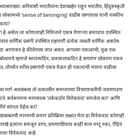
ासारख्या अनिवासी भारतीयांना देशाबाहेर राहून भारतीय, हिंदुसंस्कृती
च लोकांमध्ये ‘sense of belonging’ वाढीस लागायला याची नक्कीच
 काय?
 हे असेल तर कोणत्याही निमित्ताने एकत्र येणाऱ्या समाजात उपस्थित
ाय धार्मिक प्रसंगी उपस्थित राहणारी प्रत्येक व्यक्ती धार्मिक असतेच
ळ गणेश आगरकर हे कीर्तनाला जात असत. आपल्या एकत्वाची, मुळ एक
चे म्हणजे स्वातंत्र्यदिन, प्रजासत्ताकदिन हे समारंभ लोकांना एकत्र
, तोपर्यंत वरील प्रसंगांनी एकत्र येऊन ही एकत्वाची भावना वाढीला
रणेचा मार्ग अवलंबला तो तत्कालीन समाजाच्या विचारशक्तीची जडणघडण
 वाटते. सर्वसामान्य माणसाला ‘तर्ककठोर विवेकवाद’ समजेल का? आणि
ीने सांगता येईल का?
ाबाबतची मानवाची समान प्रतिक्रिया लक्षात घेता हा विवेकवाद कोणाही
ारखे इतरांना समजून वागा, प्रमाणाशिवाय काही सत्य मानू नका, ऐंद्रिय
 साधा विवेकवाद आहे.