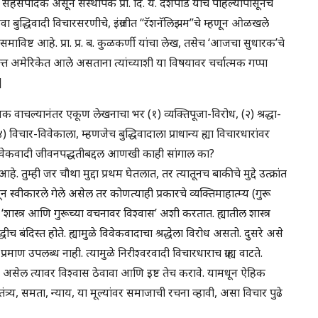
 सहसंपादक असून संस्थापक प्रा. दि. य. देशपांडे यांचे पहिल्यापासूनचे
ुद्धिवादी विचारसरणीचे, इंग्रजीत “रॅशनॅलिझम”चे म्हणून ओळखले
ोन समाविष्ट आहे. प्रा. प्र. ब. कुळकर्णी यांचा लेख, तसेच ‘आजचा सुधारक’चे
ित्त अमेरिकेत आले असताना त्यांच्याशी या विषयावर चर्चात्मक गप्पा
]
 वाचल्यानंतर एकूण लेखनाचा भर (१) व्यक्तिपूजा-विरोध, (२) श्रद्धा-
४) विचार-विवेकाला, म्हणजेच बुद्धिवादाला प्राधान्य ह्या विचारधारांवर
 विवेकवादी जीवनपद्धतीबद्दल आणखी काही सांगाल का?
 तुम्ही जर चौथा मुद्दा प्रथम घेतलात, तर त्यातूनच बाकीचे मुद्दे उत्क्रांत
णून स्वीकारले गेले असेल तर कोणत्याही प्रकारचे व्यक्तिमाहात्म्य (गुरू
्या ‘शास्त्र आणि गुरूच्या वचनावर विश्वास’ अशी करतात. ह्यातील शास्त्र
ीच बंदिस्त होते. ह्यामुळे विवेकवादाचा श्रद्धेला विरोध असतो. दुसरे असे
रमाण उपलब्ध नाही. त्यामुळे निरीश्वरवादी विचारधाराच ग्राह्य वाटते.
असेल त्यावर विश्वास ठेवावा आणि इष्ट तेच करावे. यामधून ऐहिक
तंत्र्य, समता, न्याय, या मूल्यांवर समाजाची रचना व्हावी, असा विचार पुढे