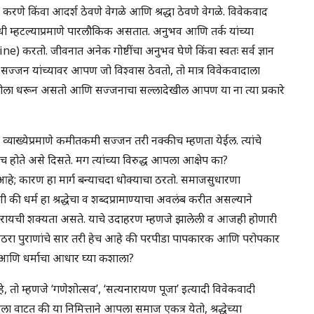
णे किंवा आदर्श ठेवणे वेगळे आणि श्रद्धा ठेवणे वेगळे. विवेकवाद
आधी म्हटल्याप्रमाणे पारलौकिक असतात. अनुभव आणि तर्क यांच्या
 करतो. जीवनात अनेक गोष्टींचा अनुभव घेणे किंवा स्वतः सर्व ज्ञान
ज्जन यांच्यावर आपण जो विश्वास ठेवतो, तो मात्र विवेकवादाला
क पद्धतीला धरून असतो आणि सज्जनाचा सल्लादेखील आपण या ना त्या प्रकारे
ा व्याख्येप्रमाणे कमीतकमी सज्जन तरी नक्कीच म्हणता येईल. त्यांचे
ते असे दिसते. मग त्यांच्या विरुद्ध आपला आक्षेप का?
 आहे; कारण हा मार्ग बन्याचदा धोक्याचा ठरतो. समाजसुधारणा
ी की धर्म हा श्रद्धेचा व शब्दप्रामाण्याचा अवलंब करीत असल्याने
्टी करायची शक्यता असते. याचे उदाहरण म्हणजे झालेली व आजही होणारी
वाय अठरा पुराणांचे सार तरी हेच आहे की परपीडा पापकारक आणि परोपकार
ा आणि धर्माचा आधार घ्या कशाला?
तो म्हणजे ‘गणेशोत्सव’, ‘सत्यनारायण पूजा’ इत्यादी विवेकवादी
 वाटत की या निमित्ताने आपला समाज एकत्र येतो, श्रद्धेच्या