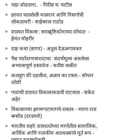
नद्या जोडताना.. - गिरीश घ. पाटील
हरवत चाललेली माळरानं आणि निसर्गाची
लोकडायरी - साहेबराव राठोड
शाश्वत विकास : समग्र दृष्टिकोनाच्या शोधात -
हेमंत मोहरीर
दाह कथा (सागर) - अतुल देऊळगावकर
पैस पर्यावरणसंवादाचा : संदर्भमूल्य असलेला
अभ्यासपूर्ण दस्तावेज - सतीश लळीत
कलयुग की दहलीज, अज्ञान का रास्ता - सोपान
जोशी
गावांची शाश्वत विकासाकडची वाटचाल - संकेत
अहेर
विकासाच्या झगमगाटामागचे वास्तव - नयना राज
बन्सोड (दरडमारे)
भारतीय शहरे: शाश्वततेच्या मार्गातील सामाजिक,
आर्थिक आणि राजकीय अडथळ्यांचे मूर्त रूप -
प्रद्युम्न सहस्रभोजनी