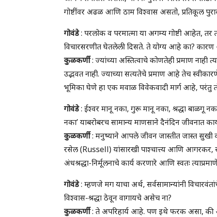
गोष्टींवर अढळ आणि ठाम विश्वास असतो, प्रतिकूल पुराव्
गोवंडे
: परलोक व परमात्मा या अगम्य गोष्टी आहेत, तर 
विचारसरणीत घेतलेली दिसते. ते योग्य आहे का? कारण अश
कुळकर्णी
: ज्यांच्या अस्तित्वाचे कोणतेही प्रमाण नाही त्य
उद्भवत नाही. ज्याच्या सत्यतेचे प्रमाण आहे तेच स्वीकार
भूमिका घेणे हा एक मवाळ विवेकवादी मार्ग आहे, परंत
गोवंडे
: ईश्वर मानू नका, गुरू मानू नका, श्रद्धा बाळग
नका’ याबरोबरच सामान्य माणसाने दैनंदिन जीवनात काय 
कुळकर्णी
: मनुष्याने आपले जीवन जास्तीत जास्त सुखी 
रसेल (Russell) यांसारखी पाश्चात्त्य आणि आगरकर, र
अंधश्रद्धा-निर्मूलनाचे कार्य करणारे आणि स्वतः त्याप
गोवंडे
: म्हणजे मग याचा अर्थ, सर्वसामान्यांनी विचारवंता
विश्वास-श्रद्धा ठेवून वागायचे असेच ना?
कुळकर्णी
: ते अपरिहार्य आहे. पण इथे फरक असा, की