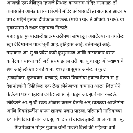
आणखी एक वैशिष्ट्य म्हणजे तिथला काळाराम-मंदिर सत्याग्रह. डॉ.
बाबासाहेब आंबेडकरांच्या प्रेरणेने मंदिर प्रवेशासाठी हा सत्याग्रह झाला. ५
वर्षे ८ महिने इतका दीर्घकाळ चालला. (मार्च १९३० ते ऑक्टो. १९३५). या
मुक्कामात ते स्थळ पाहायला मिळाले.
महाराष्ट्रात पुण्याखालोखाल मराठीपणा सांभाळून असलेल्या या नगरीला
खूप देदिप्यमान पार्श्वभूमी आहे. इतिहास आहे, वर्तमानही आहे.
नाशकात आ. सु.चा प्रवेश कवी कुसुमाग्रज आणि नाटककार वसंत
कानेटकर यांच्या घरी जरी प्रथम झाला तरी आ. सु.चा सूर ओळखण्याचे
श्रेय आहे लोकेश शेवडे यांना. १९९३ चा सुमार असेल. प कु द
(पळशीकर, कुरुंदकर, दलवाई) यांच्या विचारांचा हवाला देऊन स. ह.
देशपांड्यांनी लिहिलेला एक लेख लोकेशच्या वाचनात आला. जिज्ञासेने
केलेल्या पत्रव्यवहारात लोकेशला स. हं. कडून आ. सु.चे नाव कळले.
लोकेशने आ. सु.ची स्वतः ओळख करून घेतली अन् स्वतःच्या आप्तेष्टांना
आणि मित्रमंडळींना करून द्यायचा प्रघात पाडला. परिणामी नासिकच्या
६० वर्गणीदारांची नावे आ. सु.च्या दप्तरी दाखल झाली. आजच्या आ. सु.
—- मित्रमेळ्यात मोहन गुंजाळ यांनी पावती दिली की पहिल्या वर्षी