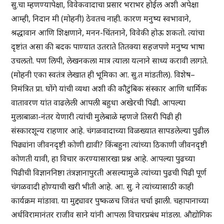
सु.चा म्हणण्यापेक्षा, विवेकवादाचा प्रसार भराभर होईल अशी अपेक्षा
आम्ही, निदान मी (मोहनी) ठेवतच नाही. कारण मनुष्य स्वभावाने,
श्रद्धावान आणि शिक्षणाने, मनन-चिंतनाने, विवेकी होऊ शकतो. त्यांचा
दृष्टांत असा की बदक पाण्यात उतराते तितक्या सहजपणे मनुष्य भाषा
उचलतो. पण लिपी, लेखनकला मात्र त्याला यत्नाने साध्य करावी लागते.
(मोहनी एका स्वतंत्र लेखात ही भूमिका आ. सु.त मांडतील). विशेष–
निमंत्रित प्रा. घोंगे यांची व्यथा अशी की कौटुंबिक संस्कार आणि धार्मिक
वातावरण यांत वाढलेली आपली बहुधा अखेरची पिढी. आपल्या
मुलाबाळा-नंतर येणारी त्यांची मुलेबाळे म्हणजे तिसरी पिढी ही
संस्कारशून्य राहणार आहे. चंगळवादाच्या विळख्यात सापडलेल्या पुढील
पिढ्यांना जीवनदृष्टी कोणी द्यावी? किंबहुना त्यांच्या ठिकाणी जीवनदृष्टी
कोणती यावी, हा विचार करण्यासारखा प्रश्न आहे. आपल्या पुढच्या
पिढीची विज्ञाननिष्ठा तंत्रज्ञानापुरती असल्यामुळे त्यांच्या पुढची पिढी पूर्ण
चंगळवादी होण्याची खरी भीती आहे. आ. सु. ने त्यांच्यासाठी काही
कार्यक्रम मांडावा. या मुद्द्यावर पुष्कळच जिवंत चर्चा झाली. चहापानाच्या
अर्धविरामानंतर राजीव साने यांनी आपला विचारप्रबंध मांडला. औद्योगिक