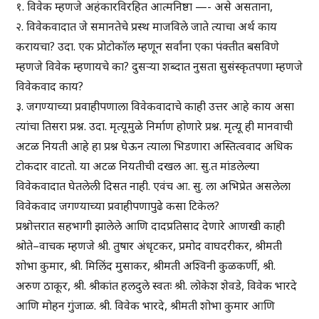
१. विवेक म्हणजे अहंकारविरहित आत्मनिष्ठा —- असे असताना,
२. विवेकवादात जे समानतेचे प्रस्थ माजविले जाते त्याचा अर्थ काय
करायचा? उदा. एक प्रोटोकॉल म्हणून सर्वांना एका पंक्तीत बसविणे
म्हणजे विवेक म्हणायचे का? दुसऱ्या शब्दात नुसता सुसंस्कृतपणा म्हणजे
विवेकवाद काय?
३. जगण्याच्या प्रवाहीपणाला विवेकवादाचे काही उत्तर आहे काय असा
त्यांचा तिसरा प्रश्न. उदा. मृत्यूमुळे निर्माण होणारे प्रश्न. मृत्यू ही मानवाची
अटळ नियती आहे हा प्रश्न घेऊन त्याला भिडणारा अस्तित्ववाद अधिक
टोकदार वाटतो. या अटळ नियतीची दखल आ. सु.त मांडलेल्या
विवेकवादात घेतलेली दिसत नाही. एवंच आ. सु. ला अभिप्रेत असलेला
विवेकवाद जगण्याच्या प्रवाहीपणापुढे कसा टिकेल?
प्रश्नोत्तरात सहभागी झालेले आणि दादप्रतिसाद देणारे आणखी काही
श्रोते–वाचक म्हणजे श्री. तुषार अंधृटकर, प्रमोद वाघदरीकर, श्रीमती
शोभा कुमार, श्री. मिलिंद मुसाकर, श्रीमती अश्विनी कुळकर्णी, श्री.
अरुण ठाकूर, श्री. श्रीकांत हलदुले स्वतः श्री. लोकेश शेवडे, विवेक भारदे
आणि मोहन गुंजाळ. श्री. विवेक भारदे, श्रीमती शोभा कुमार आणि