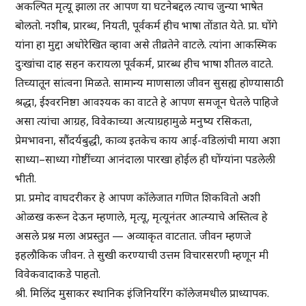
अकल्पित मृत्यू झाला तर आपण या घटनेबद्दल त्याच जुन्या भाषेत
बोलतो. नशीब, प्रारब्ध, नियती, पूर्वकर्म हीच भाषा तोंडात येते. प्रा. घोंगे
यांना हा मुद्दा अधोरेखित व्हावा असे तीव्रतेने वाटले. त्यांना आकस्मिक
दुःखांचा दाह सहन करायला पूर्वकर्म, प्रारब्ध हीच भाषा शीतल वाटते.
तिच्यातून सांत्वना मिळते. सामान्य माणसाला जीवन सुसह्य होण्यासाठी
श्रद्धा, ईश्वरनिष्ठा आवश्यक का वाटते हे आपण समजून घेतले पाहिजे
असा त्यांचा आग्रह, विवेकाच्या अत्याग्रहामुळे मनुष्य रसिकता,
प्रेमभावना, सौंदर्यबुद्धी, काव्य इतकेच काय आई-वडिलांची माया अशा
साध्या–साध्या गोष्टींच्या आनंदाला पारखा होईल ही घोंग्यांना पडलेली
भीती.
प्रा. प्रमोद वाघदरीकर हे आपण कॉलेजात गणित शिकवितो अशी
ओळख करून देऊन म्हणाले, मृत्यू, मृत्यूनंतर आत्म्याचे अस्तित्व हे
असले प्रश्न मला अप्रस्तुत — अव्याकृत वाटतात. जीवन म्हणजे
इहलौकिक जीवन. ते सुखी करण्याची उत्तम विचारसरणी म्हणून मी
विवेकवादाकडे पाहतो.
श्री. मिलिंद मुसाकर स्थानिक इंजिनियरिंग कॉलेजमधील प्राध्यापक.