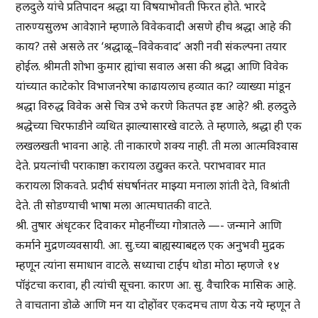
हलदुले यांचे प्रतिपादन श्रद्धा या विषयाभोवती फिरत होते. भारदे
तारुण्यसुलभ आवेशाने म्हणाले विवेकवादी असणे हीच श्रद्धा आहे की
काय? तसे असले तर ‘श्रद्धाळू–विवेकवाद’ अशी नवी संकल्पना तयार
होईल. श्रीमती शोभा कुमार ह्यांचा सवाल असा की श्रद्धा आणि विवेक
यांच्यात काटेकोर विभाजनरेषा काढायलाच हव्यात का? व्याख्या मांडून
श्रद्धा विरुद्ध विवेक असे चित्र उभे करणे कितपत इष्ट आहे? श्री. हलदुले
श्रद्धेच्या चिरफाडीने व्यथित झाल्यासारखे वाटले. ते म्हणाले, श्रद्धा ही एक
लखलखती भावना आहे. ती नाकारणे शक्य नाही. ती मला आत्मविश्वास
देते. प्रयत्नांची पराकाष्ठा करायला उद्युक्त करते. पराभवावर मात
करायला शिकवते. प्रदीर्घ संघर्षानंतर माझ्या मनाला शांती देते, विश्रांती
देते. ती सोडण्याची भाषा मला आत्मघातकी वाटते.
श्री. तुषार अंधृटकर दिवाकर मोहनींच्या गोत्रातले —- जन्माने आणि
कर्माने मुद्रणव्यवसायी. आ. सु.च्या बाह्यस्याबद्दल एक अनुभवी मुद्रक
म्हणून त्यांना समाधान वाटले. सध्याचा टाईप थोडा मोठा म्हणजे १४
पॉइंटचा करावा, ही त्यांची सूचना. कारण आ. सु. वैचारिक मासिक आहे.
ते वाचताना डोळे आणि मन या दोहोंवर एकदमच ताण येऊ नये म्हणून ते