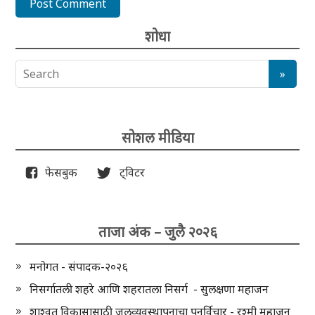
शोधा
सोशल मीडिया
फेसबुक
ट्विटर
ताजा अंक – जुलै २०२६
मनोगत - संपादक-२०२६
निसर्गातली शहरे आणि शहरातला निसर्ग - सुलक्षणा महाजन
शाश्वत विकासासाठी जलव्यवस्थापनाचा पुनर्विचार - रश्मी महाजन