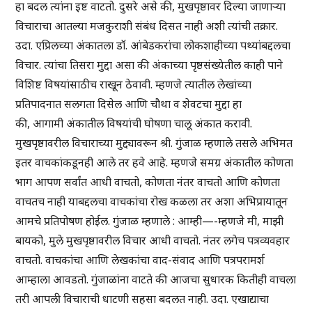
हा बदल त्यांना इष्ट वाटतो. दुसरे असे की, मुखपृष्ठावर दिल्या जाणाऱ्या
विचाराचा आतल्या मजकुराशी संबंध दिसत नाही अशी त्यांची तक्रार.
उदा. एप्रिलच्या अंकातला डॉ. आंबेडकरांचा लोकशाहीच्या पथ्यांबद्दलचा
विचार. त्यांचा तिसरा मुद्दा असा की अंकाच्या पृष्ठसंख्येतील काही पाने
विशिष्ट विषयांसाठीच राखून ठेवावी. म्हणजे त्यातील लेखांच्या
प्रतिपादनात सलगता दिसेल आणि चौथा व शेवटचा मुद्दा हा
की, आगामी अंकातील विषयांची घोषणा चालू अंकात करावी.
मुखपृष्ठावरील विचाराच्या मुद्द्यावरून श्री. गुंजाळ म्हणाले तसले अभिमत
इतर वाचकांकडूनही आले तर हवे आहे. म्हणजे समग्र अंकातील कोणता
भाग आपण सर्वांत आधी वाचतो, कोणता नंतर वाचतो आणि कोणता
वाचतच नाही याबद्दलचा वाचकांचा रोख कळला तर अशा अभिप्रायातून
आमचे प्रतिपोषण होईल. गुंजाळ म्हणाले : आम्ही—-म्हणजे मी, माझी
बायको, मुले मुखपृष्ठावरील विचार आधी वाचतो. नंतर लगेच पत्रव्यवहार
वाचतो. वाचकांचा आणि लेखकांचा वाद-संवाद आणि पत्रपरामर्श
आम्हाला आवडतो. गुंजाळांना वाटते की आजचा सुधारक कितीही वाचला
तरी आपली विचाराची धाटणी सहसा बदलत नाही. उदा. एखाद्याचा