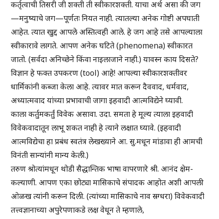
कर्तृत्वाची तिसरी जी शक्ती ती स्वीकारशक्ती. याचा अर्थ असा की जग
—मनुष्याचे जग—पूर्णतः नियत नाही. त्यातल्या अनेक गोष्टी अपघाती
आहेत. त्यात खुद्द आपले अस्तित्वही आले. हे जग आहे तसे आपल्याला
स्वीकारावे लागते. आपण अनेक घटिते (phenomena) स्वीकारत
जातो. (सर्वदा अनिच्छेने किंवा नाइलाजाने नाही.) यावस्न काय दिसते?
विज्ञान हे फक्त उपकरण (tool) आहे! आपल्या स्वीकारशक्तीवर
धार्मिकांनी कब्जा केला आहे. त्यावर मात करून दैववाद, धर्मवाद,
अध्यात्मवाद यांच्या प्रभावाची जागा इहवादी आत्मविद्येने घ्यावी.
काला कर्तुमकर्तुं विवेक असावा. उदा. समता हे मूल्य त्याला इहवादी
विवेकवादातून लाभू शकत नाही हे त्याने लक्षात घ्यावे. (इहवादी
आत्मविद्येचा हा प्रबंध स्वतंत्र लेखख्याने आ. सु.मधून मांडावा ही आमची
विनंती सान्यांनी मान्य केली.)
तरुण श्रोत्यांमधून थोडी सैद्धान्तिक भाषा वापरणारे श्री. आनंद क्षेम-
कल्याणी. आपण एका छोट्या मासिकाचे संपादक आहोत अशी आपली
ओळख त्यांनी करून दिली. (त्यांच्या मासिकाचे नाव स्रग्धरा) विवेकवादी
तत्त्वज्ञानाच्या अपुरेपणाकडे लक्ष वेधून ते म्हणाले,