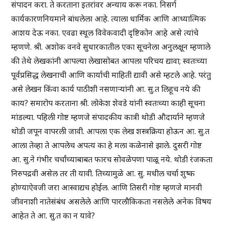
संपादन करा. ते करताना इतरांवर अन्याय करू नका. निसर्ग
कार्यकारणनियमाने बांधलेला आहे. त्याला धार्मिक आणि आध्यात्मिक
आशय देऊ नका. एवढा स्थूल विवेकवादी दृष्टिकोन आहे असे त्यांचे
म्हणणे. श्री. अशोक वनवे सुधारकातील एका सूचनेला अनुलक्षून म्हणाले
की तेथे लेखकांनी आपल्या लेखासोबत आपला परिचय द्यावा; स्वतःच्या
पूर्वप्रसिद्ध लेखनाची आणि कार्याची माहिती द्यावी असे म्हटले आहे. परंतु
असे लेखन किंवा कार्य पाठीशी नसणाऱ्यांनी आ. सु.त लिहूच नये की
काय? समारोप करताना श्री. लोकेश शेवडे यांनी स्वतःच्या काही सूचना
मांडल्या. पहिली गोष्ट म्हणजे संपादकीय कात्री थोडी औदार्याने म्हणजे
थोडी जपून वापरली जावी. आपला एक लेख शस्त्रक्रिया होऊन आ. सु.त
आला तेव्हा ते आपलेच अपत्य का हे मला कळेनासे झाले. दुसरी गोष्ट
आ. सु.ने गंभीर चर्चांच्याबाबत फारच सोवळेपणा पाळू नये. थोडी रंजकता
निरुपद्रवी असेल तर ती यावी. तिच्यामुळे आ. सु. मधील चर्चा शुष्क
होण्याऐवजी जरा आस्वाद्यच होईल. आणि तिसरी गोष्ट म्हणजे मानवी
जीवनाशी नातेसंबंध असलेले आणि पारलौकिकता नसलेले अनेक विषय
आहेत ते आ. सु.त का न यावे?