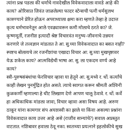
त्यांना प्रश्न पडला की धर्माचे नावदेखील विवेकवादाला वावडे आहे की
काय? ओरिसात जिवंत जाळलेल्या फादर स्टेन्सची पत्नी धर्मसुलभ
कारुण्याने प्रेरित होऊन अपराध्याला क्षमा करा म्हणते तेव्हा हे उदात्त
कृत्य धर्मभावनेतून आले एवढ्यावरून कमी मोलाचे ठरते का? जे.
कृष्णमूर्ती, रजनीश इत्यादी श्रेष्ठ विचारवंत मनुष्य-जीवनाचे उन्नयन
करणारे जे तत्त्वज्ञान मांडतात ते आ. सु.च्या विवेकवादात का बसत नाही?
स्पष्टच बोलायचे तर रजनीशांचा एखादा विचार आ. सु.च्या मुखपृष्ठावर
येऊ शकेल काय? आत्मविद्येची भाषा आ. सु. ला एकदम वर्ण्य आहे
काय?
स्त्री-पुरुषसंबंधांचा फेरविचार व्हावा या हेतूने आ. सु.मध्ये र. धों. कर्त्यांचे
काही लेखन पुनर्मुद्रित होत असते. त्याचे स्वागत करून श्रीमती अश्विनी
कुळकर्णी म्हणाल्या हे धीट लिखाण देणे आपण चालू ठेवावे. र. धों. कर्वे
हा अधिकाधिक मांडला जावा, विचार व्हावा असा विषय आहे. अरुण
ठाकूर यांना कामगार संप अयशस्वी का झाले या किंवा असल्या प्रश्नांना
विवेकवादात काय उत्तर आहे असे (राजीव सान्यांचे?) सवाल अप्रस्तुत
वाटतात. नशिबावर हवाला ठेवू नका. स्वतःच्या प्रयत्नाने इहलोकीचे सुख