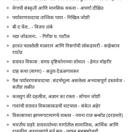
वेगाची संस्कृती आणि मानसिक थकवा - अपर्णा दीक्षित
पर्यावरणवादाचा तात्त्विक पाया - निखिल जोशी
बी द चेंज... - विजय तांबे
नद्या जोडताना.. - गिरीश घ. पाटील
हरवत चाललेली माळरानं आणि निसर्गाची लोकडायरी - साहेबराव
राठोड
शाश्वत विकास : समग्र दृष्टिकोनाच्या शोधात - हेमंत मोहरीर
दाह कथा (सागर) - अतुल देऊळगावकर
पैस पर्यावरणसंवादाचा : संदर्भमूल्य असलेला अभ्यासपूर्ण दस्तावेज -
सतीश लळीत
कलयुग की दहलीज, अज्ञान का रास्ता - सोपान जोशी
गावांची शाश्वत विकासाकडची वाटचाल - संकेत अहेर
विकासाच्या झगमगाटामागचे वास्तव - नयना राज बन्सोड (दरडमारे)
भारतीय शहरे: शाश्वततेच्या मार्गातील सामाजिक, आर्थिक आणि
राजकीय अडथळ्यांचे मूर्त रूप - प्रद्युम्न सहस्रभोजनी