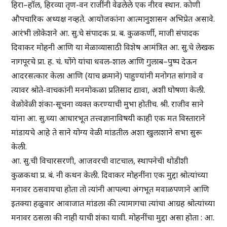
हिरा–हॉल, हिरव्या तृण-वन राजींनी वेढलेले एक नीरव स्थान. कोणी
औपचारिक अध्यक्ष नव्हते. आयोजकांना आत्मानुशासन अभिप्रेत असावे.
आरंभी लोकेशने आ. सु.चे संपादक प्र. ब. कुळकर्णी, माजी संपादक
दिवाकर मोहनी आणि या मेळाव्यासाठी विशेष आमंत्रित आ. सु.चे लेखक
नागपूरचे प्रा. ह. चं. घोंगे यांचा धवल-शाल आणि गुलाब–पुष्प देऊन
आदरसत्कार केला आणि (याच क्रमाने) पाहुण्यांनी मनोगत सांगावे व
त्यावर श्रोते-वाचकांनी मनमोकळा प्रतिसाद द्यावा, अशी घोषणा केली.
वेळोवेळी शंका-सूचना व्यक्त करण्याची मुभा होतीच. श्री. राजीव साने
यांना आ. सु.च्या आधारभूत तत्त्वज्ञानाविषयी काही एक मत विस्ताराने
मांडायचे आहे ते साने योग्य वेळी मांडतील अशा खुलाशाने सभा सुरू
केली.
आ. सु.ची विचारसरणी, आजवरची वाटचाल, स्थापनेची थोडीशी
कुळकथा प्र. बं. नी कथन केली. दिवाकर मोहनींना एक मुद्दा श्रोत्यांच्या
मनावर ठसवायचा होता तो त्यांनी आपल्या अंगभूत मवाळपणाने आणि
इतक्या हळुवार आवाजात मांडला की त्यामागचा त्यांचा आग्रह श्रोत्यांच्या
मनावर ठसला की नाही याची शंका यावी. मोहनींचा मुद्दा असा होता : आ.