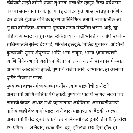
लोकेशने माझी वर्गणी भरून सुधारक मला भेट म्हणून दिला. वर्षभरात
घरच्या सगळ्यांनाच आ. सु. आवडू लागला. पुढे आम्ही स्वतःहून वर्गणी-
दार झालो. गुंजाळ यांचे उदाहरण प्रातिनिधिक असावे. नाशकातील आ.
सु.च्या वर्गणीदार–वाचकांत मुख्यतः तरुण मंडळींचा भरणा आहे, ह्या
गोष्टीचे आम्हाला अप्रूप आहे. लोकेशच्या अवती भोवतीची आणि संपर्क–
सान्निध्यातली सुरेन्द्र देशपांडे, श्रीकांत हलदुले, मिलिंद मुरुाकर–अश्विनी
कुळकर्णी, तुषार अंधृटकर आणि असा ठाकूर, आनंद क्षेमकल्याणी
आणि विवेक भारदे अशी एकापेक्षा एक तरुण मंडळी या वाचकमेळ्यात
आमच्या ओळखीची झाली. पुण्याचे राजीव साने, अभ्यागत, हा आमच्या
दृष्टीने मित्रलाभ झाला.
पुण्याच्या वाचक-मेळाव्याच्या धर्तीवर त्याच धाटणीची सम्मेलने
अमरावती आणि नासिक येथे झाली. पुण्याची धाटणी म्हणजे सलग चार
तासांची बैठक. अर्थात मध्ये चहापानाचा अर्धविराम. अमरावतीप्रमाणे
नासिकलाही वेळ कमी पडला असे वाटण्याइतपत या बैठकी रंगल्या.
अमरावतीची वेळ दुपारी एकची तर नासिकची वेळ दुपारी तीनची. (तारीख
१५ एप्रिल — शनिवार) स्थळ ग्रीन–व्ह्यू–हॉटेलचा रम्य हिरा हॉल. हा