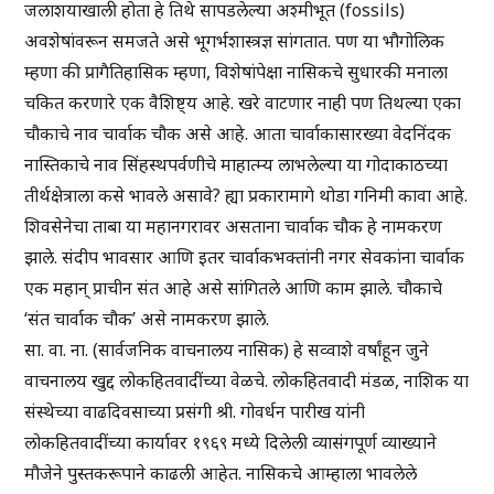
जलाशयाखाली होता हे तिथे सापडलेल्या अश्मीभूत (fossils)
अवशेषांवरून समजते असे भूगर्भशास्त्रज्ञ सांगतात. पण या भौगोलिक
म्हणा की प्रागैतिहासिक म्हणा, विशेषांपेक्षा नासिकचे सुधारकी मनाला
चकित करणारे एक वैशिष्ट्य आहे. खरे वाटणार नाही पण तिथल्या एका
चौकाचे नाव चार्वाक चौक असे आहे. आता चार्वाकासारख्या वेदनिंदक
नास्तिकाचे नाव सिंहस्थपर्वणीचे माहात्म्य लाभलेल्या या गोदाकाठच्या
तीर्थक्षेत्राला कसे भावले असावे? ह्या प्रकारामागे थोडा गनिमी कावा आहे.
शिवसेनेचा ताबा या महानगरावर असताना चार्वाक चौक हे नामकरण
झाले. संदीप भावसार आणि इतर चार्वाकभक्तांनी नगर सेवकांना चार्वाक
एक महान् प्राचीन संत आहे असे सांगितले आणि काम झाले. चौकाचे
‘संत चार्वाक चौक’ असे नामकरण झाले.
सा. वा. ना. (सार्वजनिक वाचनालय नासिक) हे सव्वाशे वर्षांहून जुने
वाचनालय खुद्द लोकहितवादींच्या वेळचे. लोकहितवादी मंडळ, नाशिक या
संस्थेच्या वाढदिवसाच्या प्रसंगी श्री. गोवर्धन पारीख यांनी
लोकहितवादींच्या कार्यावर १९६९ मध्ये दिलेली व्यासंगपूर्ण व्याख्याने
मौजेने पुस्तकरूपाने काढली आहेत. नासिकचे आम्हाला भावलेले