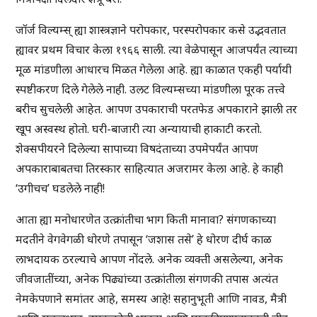
जॉर्ज विल्यम्स् ह्या शास्त्रज्ञाने परोपकार, परस्परोपकार कसे उद्भवतात
ह्यावर प्रथम विचार केला १९६६ साली. त्या वेळेपासून आजपर्यंत त्याच्या
मूळ मांडणीला आधारच मिळत गेलेला आहे. ह्या काळात एकही पर्यायी
स्पष्टीकरण दिले गेलेले नाही. उलट विल्यम्सच्या मांडणीला पूरक तत्त्वे
बरीच सुचलेली आहेत. आपण उपकाराची परतफेड अपकाराने झाली तर
खूप अस्वस्थ होतो. घरी-बाजारी त्या अन्यायाची हाकाटी करतो.
शेक्सपीयरने दिलेल्या सापाच्या विषदंताच्या उपमेपर्यंत आपण
अपकाराबाबतचा तिरस्कार साहित्यात अजरामर केला आहे. हे काही
‘उगीचच’ घडलेले नाही!
आता ह्या मनोधारणेत उत्क्रांतीचा भाग किती मानावा? संगणकाच्या
मदतीने वेगवेगळी धोरणे तपासून ‘जशास तसे’ हे धोरण दीर्घ काळ
लाभदायक ठरल्याचे आपण नोंदले. अनेक व्यक्ती असलेल्या, अनेक
जीवजातींच्या, अनेक पिढ्यांच्या उत्क्रांतीला संगणकी तपास अत्यंत
नेमकेपणाने समांतर आहे, समस्य आहे! सहानुभूती आणि नावड, मैत्री