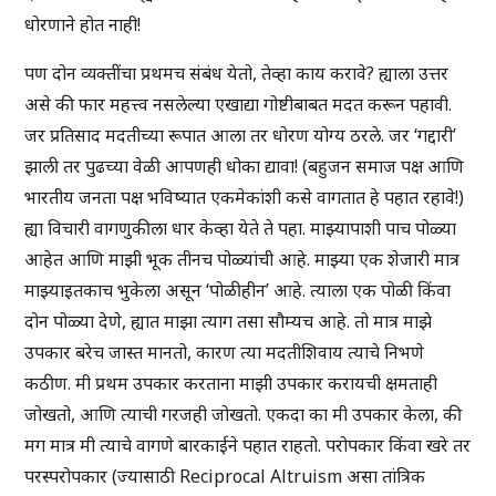
धोरणाने होत नाही!
पण दोन व्यक्तींचा प्रथमच संबंध येतो, तेव्हा काय करावे? ह्याला उत्तर
असे की फार महत्त्व नसलेल्या एखाद्या गोष्टीबाबत मदत करून पहावी.
जर प्रतिसाद मदतीच्या रूपात आला तर धोरण योग्य ठरले. जर ‘गद्दारी’
झाली तर पुढच्या वेळी आपणही धोका द्यावा! (बहुजन समाज पक्ष आणि
भारतीय जनता पक्ष भविष्यात एकमेकांशी कसे वागतात हे पहात रहावे!)
ह्या विचारी वागणुकीला धार केव्हा येते ते पहा. माझ्यापाशी पाच पोळ्या
आहेत आणि माझी भूक तीनच पोळ्यांची आहे. माझ्या एक शेजारी मात्र
माझ्याइतकाच भुकेला असून ‘पोळीहीन’ आहे. त्याला एक पोळी किंवा
दोन पोळ्या देणे, ह्यात माझा त्याग तसा सौम्यच आहे. तो मात्र माझे
उपकार बरेच जास्त मानतो, कारण त्या मदतीशिवाय त्याचे निभणे
कठीण. मी प्रथम उपकार करताना माझी उपकार करायची क्षमताही
जोखतो, आणि त्याची गरजही जोखतो. एकदा का मी उपकार केला, की
मग मात्र मी त्याचे वागणे बारकाईने पहात राहतो. परोपकार किंवा खरे तर
परस्परोपकार (ज्यासाठी Reciprocal Altruism असा तांत्रिक