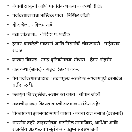
वेगाची संस्कृती आणि मानसिक थकवा - अपर्णा दीक्षित
पर्यावरणवादाचा तात्त्विक पाया - निखिल जोशी
बी द चेंज... - विजय तांबे
नद्या जोडताना.. - गिरीश घ. पाटील
हरवत चाललेली माळरानं आणि निसर्गाची लोकडायरी - साहेबराव
राठोड
शाश्वत विकास : समग्र दृष्टिकोनाच्या शोधात - हेमंत मोहरीर
दाह कथा (सागर) - अतुल देऊळगावकर
पैस पर्यावरणसंवादाचा : संदर्भमूल्य असलेला अभ्यासपूर्ण दस्तावेज -
सतीश लळीत
कलयुग की दहलीज, अज्ञान का रास्ता - सोपान जोशी
गावांची शाश्वत विकासाकडची वाटचाल - संकेत अहेर
विकासाच्या झगमगाटामागचे वास्तव - नयना राज बन्सोड (दरडमारे)
भारतीय शहरे: शाश्वततेच्या मार्गातील सामाजिक, आर्थिक आणि
राजकीय अडथळ्यांचे मूर्त रूप - प्रद्युम्न सहस्रभोजनी