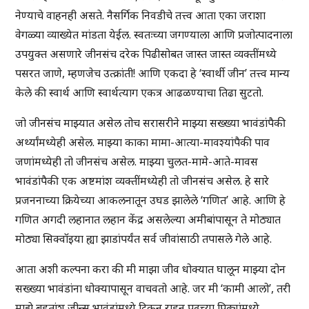
नेण्याचे वाहनही असते. नैसर्गिक निवडीचे तत्त्व आता एका जराशा
वेगळ्या व्याख्येत मांडता येईल. स्वतःच्या जगण्याला आणि प्रजोत्पादनाला
उपयुक्त असणारे जीनसंच दरेक पिढीसोबत जास्त जास्त व्यक्तींमध्ये
पसरत जाणे, म्हणजेच उत्क्रांती! आणि एकदा हे ‘स्वार्थी जीन’ तत्त्व मान्य
केले की स्वार्थ आणि स्वार्थत्याग एकत्र आढळण्याचा तिढा सुटतो.
जो जीनसंच माझ्यात असेल तोच सरासरीने माझ्या सख्ख्या भावंडांपैकी
अर्थ्यांमध्येही असेल. माझ्या काका मामा-आत्या-मावश्यांपैकी पाव
जणांमध्येही तो जीनसंच असेल. माझ्या चुलत-मामे-आते-मावस
भावंडांपैकी एक अष्टमांश व्यक्तींमध्येही तो जीनसंच असेल. हे सारे
प्रजननाच्या क्रियेच्या आकलनातून उघड झालेले ‘गणित’ आहे. आणि हे
गणित अगदी लहानात लहान केंद्र असलेल्या अमीबांपासून ते मोठ्यात
मोठ्या सिक्वॉइया ह्या झाडांपर्यंत सर्व जीवांसाठी तपासले गेले आहे.
आता अशी कल्पना करा की मी माझा जीव धोक्यात घालून माझ्या दोन
सख्ख्या भावंडांना धोक्यापासून वाचवतो आहे. जर मी ‘कामी आलो’, तरी
माझे बहुतांश जीन्स भावंडांमध्ये टिकून राहून पुढच्या पिढ्यांमध्ये