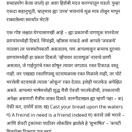
शब्दप्रयोग केला जातो) हा अशा हिशेबी मदत करण्यातून घडतो. पुन्हा
एकदा सहानुभूती, भ्रातृभाव ह्या ‘उच्च’ भावनांचे मूळ मात्र तोलून मापून
राबवलेल्या स्वार्थात भेटते!
एक गोष्ट लक्षात घेण्यासारखी आहे – ह्या प्रकारची वागणूक मानवेतर
प्राण्यांमध्येही दिसते. चिंपांझी, व्हीसस माकडे असे आपले ‘जवळचे’
नातलग तर परस्परोपकारी असतातच, पण आपल्याहून बऱ्याच दूरच्या
प्राण्यांमध्येही हा प्रकार दिसतो. ‘व्हँपायर वटवाघूळ’ नावाचे प्राणी
असतात, जे गाईगुरांचे रक्त शोषून त्यावर जगतात. रक्त टिकाऊ वस्तू
नाही. जर एखाद्या रक्तपिपासू वटवाघळाला रक्त मिळाले नाही, तर पोटे
भरलेली वटवाघळे त्याला ‘ओकून’ रक्त देतात. इथेही परतफेड अपेक्षित
असते. आपल्या भाषेमध्येही शुद्ध मैत्री ऐवजी परतफेडीची, उपकाराची
अपेक्षा असणारी मैत्रीच जास्त दिसते. वानगीदाखल ह्या म्हणी पहा – क)
नेकी कर, दर्यामें डाल. ख) Cast your bread upon the waters
ग) A freind in need is a friend indeed घ) करावे तसे भरावे –
आणि शेवटी ट्रकांच्या पाठीवर लोकप्रिय झालेले हे ‘सुभाषित’ – ‘कपटी
मित्रापेक्षा दिलदार शत्रू बरा!’