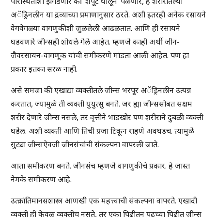
परिस्थितीशी झगडणार की ‘शेपूट घालून’ पळणार, हे शरीरातल्या
अॅड्रिनलीन या द्रव्याच्या प्रमाणानुसार ठरते. अशी इतरही अनेक रसायने
वेगवेगळ्या वागणुकीशी जुळलेली आढळतात. आणि ही रसायने
घडवणारे जीन्सही शोधले गेले आहेत. म्हणजे काही अर्थी जीन-
जैवरसायन-वागणूक यांची समीकरणे मांडता आली आहेत. पण हा
प्रकार इतका सरळ नाही.
असे समजा की एखाद्या व्यक्तीतले जीन्स भरपूर अॅड्रिनलीन उत्पन्न
करतात, ज्यामुळे ती व्यक्ती युयुत्सु बनते. जर ह्या जीन्ससोबत सक्षम
शरीर देणारे जीन्स नसले, तर वृत्तीने भांडखोर पण शरीराने दुबळी व्यक्ती
घडेल. अशी व्यक्ती आणि तिची प्रजा टिकून राहणे अवघडच. त्यामुळे
सुट्या जीन्सऐवजी जीनसंचांची संकल्पना वापरली जाते.
आता समीकरण बनते. जीनसंच म्हणजे वागणुकीचे प्रकार. हे जास्त
नेमके समीकरण आहे.
उत्क्रांतिमानसशास्त्र आणखी एक महत्त्वाची संकल्पना वापरते. एखादी
व्यक्ती ही केवळ व्यक्तीच नसते, तर एका पिढीतून पुढच्या पिढीत जीन्स