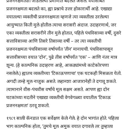
प्रजननक्षमतेशी जोडलेल्या प्रमाणात बदलते असेल. वयासोबत
प्रजननक्षमता बदलते का, ह्या प्रश्नाचे उत्तर होकारार्थी आहे. एखाद्या
वयातल्या व्यक्तीची प्रजननक्षमता म्हणजे त्या व्यक्तीला उरलेल्या
आयुष्यात किती मुले होतील त्याचा सरासरी अंदाज. उदाहरणार्थ, जर
एका व्यक्तीला सरासरीने तीन मुले होतात, पहिले पंचविसाव्या वर्षी, दुसरे
सत्ताविसाव्या आणि तिसरे तिसाव्या वर्षी – तर त्या व्यक्तीची
प्रजननक्षमता पंचविसाव्या वर्षापर्यंत ‘तीन’ मानायची. पंचविसापासून
सत्तावीसच्या वयात ‘दोन’, पुढे तीस वर्षांपर्यंत ‘एक’ – आणि नंतर मात्र
शून्य. (हे काल्पनिक उदाहरण आहे, आकड्यांमध्ये काटेकोरपणा
नसलेले.) ह्यातच व्यक्तीच्या ‘टिकाऊपणाचा’ एक घटकही मिसळता येतो.
अगदी तान्हे मूल नाजुक असते. लहानशा आजारानेही ते दगावू शकते.
त्यामानाने वीस-पंचवीस वर्षांचे मूल सक्षम असते. आपण ह्या दोन
घटकांच्या मदतीने एखाद्या व्यक्तीची वेगवेगळ्या वयातील ‘टिकाऊ
प्रजननक्षमता’ ठरवू शकतो.
१९८९ साली कॅनडात एक सर्वेक्षण केले गेले. हे दोन भागांत होते. पहिला
भाग काल्पनिक होता, ‘तुमचे मूल अमुक वयात दगावले तर तुम्हाला