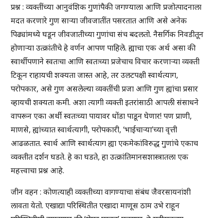
प्रश्न : व्यक्तींच्या आनुवंशिक गुणांपैकी जगण्याला आणि प्रजोत्पादनाला
मदत करणारे गुण साऱ्या जीवजातींत पसरतात आणि असे अनेक
पिढ्यांमध्ये घडून जीवजातीच्या गुणांचा संच बदलतो. नैसर्गिक निवडीतून
होणाऱ्या उत्क्रांतीचे हे वर्णन आपण पाहिले. ह्याचा एक अर्थ असा की
स्वार्थीपणाने स्वतःचा आणि स्वतःच्या प्रजेचाच विचार करणाऱ्या व्यक्ती
टिकून राहायची शक्यता जास्त आहे, तर उलटपक्षी स्वार्थत्याग,
परोपकार, असे गुण असलेल्या व्यक्तींची प्रजा आणि गुण ह्यांचा प्रसार
व्हायची शक्यता कमी. अशा त्यागी व्यक्ती इतरांसाठी आपली संसाधने
वापरून एका अर्थी स्वतःच्या पायावर धोंडा पाडून घेणार! पण प्राणी,
माणसे, ह्यांच्यात स्वार्थत्यागी, परोपकारी, ‘भाईचाऱ्या’च्या वृत्ती
आढळतात. स्वार्थ आणि स्वार्थत्याग ह्या एकमेकांविरुद्ध गुणांचे एकाच
व्यक्तीत दर्शन घडते. हे का घडते, हा उत्क्रांतिमानसशास्त्रातला एक
महत्त्वाचा प्रश्न आहे.
जीन वहन : कोणत्याही व्यक्तीच्या वागण्याचा संबंध जैवरसायनांशी
लावता येतो. एखाद्या परिस्थितीत एखादा माणूस ठाम उभे राहून