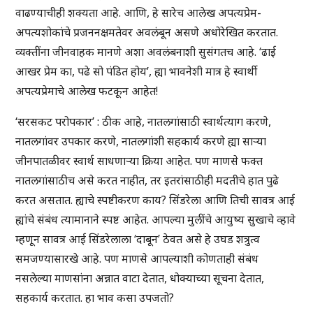
वाढण्याचीही शक्यता आहे. आणि, हे सारेच आलेख अपत्यप्रेम-
अपत्यशोकांचे प्रजननक्षमतेवर अवलंबून असणे अधोरेखित करतात.
व्यक्तींना जीनवाहक मानणे अशा अवलंबनाशी सुसंगतच आहे. ‘ढाई
आखर प्रेम का, पढे सो पंडित होय’, ह्या भावनेशी मात्र हे स्वार्थी
अपत्यप्रेमाचे आलेख फटकून आहेत!
‘सरसकट परोपकार’ : ठीक आहे, नातलगांसाठी स्वार्थत्याग करणे,
नातलगांवर उपकार करणे, नातलगांशी सहकार्य करणे ह्या साऱ्या
जीनपातळीवर स्वार्थ साधणाऱ्या क्रिया आहेत. पण माणसे फक्त
नातलगांसाठीच असे करत नाहीत, तर इतरांसाठीही मदतीचे हात पुढे
करत असतात. ह्याचे स्पष्टीकरण काय? सिंडरेला आणि तिची सावत्र आई
ह्यांचे संबंध त्यामानाने स्पष्ट आहेत. आपल्या मुलींचे आयुष्य सुखाचे व्हावे
म्हणून सावत्र आई सिंडरेलाला ‘दाबून’ ठेवत असे हे उघड शत्रुत्व
समजण्यासारखे आहे. पण माणसे आपल्याशी कोणताही संबंध
नसलेल्या माणसांना अन्नात वाटा देतात, धोक्याच्या सूचना देतात,
सहकार्य करतात. हा भाव कसा उपजतो?