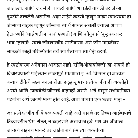
जातीलच, आणि जर मीही वाचलो आणि भावंडेही वाचली तर जीन्स
दुपटीने वाचलेले असतील. अशा तऱ्हेने व्यक्ती म्हणून माझा स्वार्थत्याग हा
जीन्सचा वाहक म्हणून जीन्सचा स्वार्थ साधत असतो! ज्याला आपण
हेटाळणीने ‘भाई भतीजा वाद’ म्हणतो (आणि कौतुकाने ‘कुटुंबवत्सल
भाव’ म्हणतो!) त्याचे जीवशास्त्रीय स्पष्टीकरण असे जीन पातळीवर
सापडते! काही परिस्थितीत तरी स्वार्थत्यागच स्वार्थही ठरतो.
हे स्पष्टीकरण अनेकांना आवडत नाही. ‘सोशिओबायॉलजी’ ह्या नावाने ही
विचारप्रणाली पहिल्याने लोकांपुढे मांडणारा ई. ओ. विल्सन हा शास्त्रज्ञ
बऱ्याच टीकेचे लक्ष्य बनला होता. हळूहळू मात्र प्रत्येक जीव ही व्यक्तीही
असते आणि त्याचवेळी जीन्सचे वाहनही असते, असे मानून सभोवतीच्या
घटनांचा अर्थ लावणे मान्य होत आहे. अशा शोधाचे एक ‘उत्तर’ पाहा –
जर प्रत्येक जीव ही केवळ व्यक्ती आहे असे मानले तर तिच्या आईबापांचे
तिच्यावरील ‘प्रेम’ संतत, न बदलणारे असायला हवे. पण जर जीवाला
जीन्सचे वाहनच मानले तर आईबापांचे प्रेम त्या व्यक्तीच्या