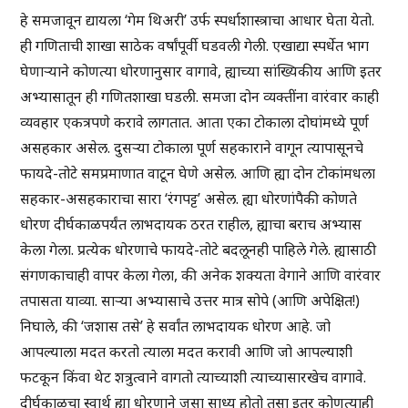
हे समजावून द्यायला ‘गेम थिअरी’ उर्फ स्पर्धाशास्त्राचा आधार घेता येतो.
ही गणिताची शाखा साठेक वर्षांपूर्वी घडवली गेली. एखाद्या स्पर्धेत भाग
घेणाऱ्याने कोणत्या धोरणानुसार वागावे, ह्याच्या सांख्यिकीय आणि इतर
अभ्यासातून ही गणितशाखा घडली. समजा दोन व्यक्तींना वारंवार काही
व्यवहार एकत्रपणे करावे लागतात. आता एका टोकाला दोघांमध्ये पूर्ण
असहकार असेल. दुसऱ्या टोकाला पूर्ण सहकाराने वागून त्यापासूनचे
फायदे-तोटे समप्रमाणात वाटून घेणे असेल. आणि ह्या दोन टोकांमधला
सहकार-असहकाराचा सारा ‘रंगपट्ट’ असेल. ह्या धोरणांपैकी कोणते
धोरण दीर्घकाळपर्यंत लाभदायक ठरत राहील, ह्याचा बराच अभ्यास
केला गेला. प्रत्येक धोरणाचे फायदे-तोटे बदलूनही पाहिले गेले. ह्यासाठी
संगणकाचाही वापर केला गेला, की अनेक शक्यता वेगाने आणि वारंवार
तपासता याव्या. साऱ्या अभ्यासाचे उत्तर मात्र सोपे (आणि अपेक्षित!)
निघाले, की ‘जशास तसे’ हे सर्वांत लाभदायक धोरण आहे. जो
आपल्याला मदत करतो त्याला मदत करावी आणि जो आपल्याशी
फटकून किंवा थेट शत्रुत्वाने वागतो त्याच्याशी त्याच्यासारखेच वागावे.
दीर्घकाळचा स्वार्थ ह्या धोरणाने जसा साध्य होतो तसा इतर कोणत्याही