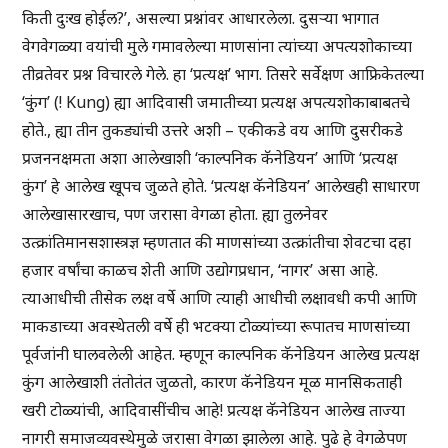
किती दुःख होईल?’, असल्या प्रश्नांवर आधारलेला. दुसऱ्या भागात
वेगवेगळ्या वयांची मुले गमावलेल्या माणसांना त्यांच्या अपत्यशोकाच्या
तीव्रतेवर प्रश्न विचारले गेले. हा ‘प्रत्यक्ष’ भाग. तिसरे सर्वेक्षण आफ्रिकेतल्या
‘कुंग’ (! Kung) ह्या आदिवासी जमातीच्या प्रत्यक्ष अपत्यशोकाबाबतचे
होते., ह्या तीन तुकड्यांची उत्तरे अशी – एकीकडे वय आणि दुसरीकडे
प्रजननक्षमता अशा आलेखाशी ‘काल्पनिक कॅनेडियन’ आणि ‘प्रत्यक्ष
कुंग’ हे आलेख खूपच जुळते होते. ‘प्रत्यक्ष कॅनेडियन’ आलेखही साधारण
आलेखासारखाच, पण जरासा वेगळा होता. ह्या तुलनेवर
उत्क्रांतिमानसशास्त्रज्ञ म्हणतात की माणसांच्या उत्क्रांतीचा शेवटचा दहा
हजार वर्षांचा काळच शेती आणि उद्योगप्रधान, ‘नागर’ असा आहे.
त्याआधीची तीसेक लक्ष वर्षे आणि त्याही आधीची लक्षावधी कपी आणि
माकडाच्या अवस्थेतली वर्षे ही भटक्या टोळ्यांच्या रूपातच माणसांच्या
पूर्वजांनी घालवलेली आहेत. म्हणून काल्पनिक कॅनेडियन आलेख प्रत्यक्ष
कुंग आलेखाशी तंतोतंत जुळतो, कारण कॅनेडियन मूळ मानसिकताही
खरी टोळ्यांची, आदिवासींचीच आहे! प्रत्यक्ष कॅनेडियन आलेख ताज्या
नागरी समाजव्यवस्थेमुळे जरासा वेगळा झालेला आहे. पुढे हे वेगळेपण