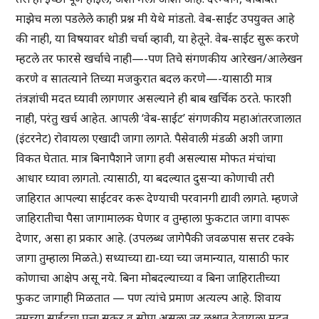
माझेच मला पडलेले काही प्रश्न मी येथे मांडतो. वेब-साईट उपयुक्त आहे
की नाही, या विषयावर थोडी चर्चा व्हावी, या हेतूने. वेब-साईट सुरू करणे
म्हटले तर फारसे खर्चाचे नाही—-पण तिचे संगणकीय आरेखन/आलेखन
करणे व सातत्याने तिच्या मजकुरात बदल करणे—-यासाठी मात्र
तंत्रज्ञांची मदत घ्यावी लागणार असल्याने ही बाब खर्चिक ठरते. फारशी
नाही, परंतु खर्च आहेत. आपली ‘वेब-साईट’ संगणकीय महाआंतरजालात
(इंटरनेट) रोवायला एखादी जागा लागते. पैसेवाली मंडळी अशी जागा
विकत घेतात. मात्र बिनापैशाने जागा हवी असल्यास मोफत मंचांचा
आधार घ्यावा लागतो. त्यासाठी, या बदल्यात दुसऱ्या कोणाची तरी
जाहिरात आपल्या साईटवर करू देण्याची परवानगी द्यावी लागते. म्हणजे
जाहिरातीचा पैसा जागामालक घेणार व तुम्हाला फुकटात जागा वापरू
देणार, असा हा प्रकार आहे. (उपलब्ध जागेपैकी जवळपास सत्तर टक्के
जागा तुम्हाला मिळते.) सध्याच्या द्या-घ्या च्या जमान्यात, यासाठी फार
कोणाचा आक्षेप असू नये. बिना मोबदल्याच्या व बिना जाहिरातीच्या
फुकट जागाही मिळतात — पण त्यांचे प्रमाण अत्यल्प आहे. शिवाय
तुमच्या साईटचा पत्ता सुकर व सोपा असला तर लक्षात ठेवायला मदत