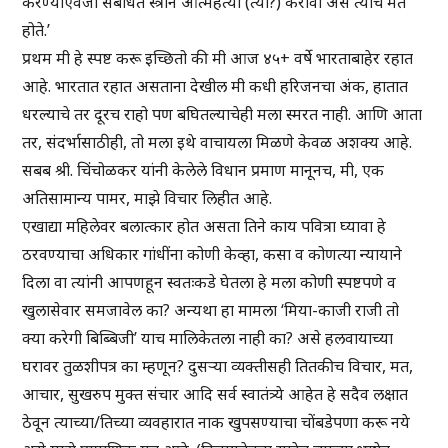
करण्याऐवजी संबंधित स्त्रीने आत्महत्या (त्या?) करावी असे त्यांचे मत
होते.’
प्रथम मी हे स्पष्ट करू इच्छितो की मी आज ४५+ वर्षे भारताबाहेर रहात
आहे. भारतात रहात असताना देखील मी कधी हरिजनचा अंक, हातात
धरल्याचे तर दूरच राहो पण बघितल्याचेही मला स्मरत नाही. आणि आता
तर, संदर्भासाठीही, तो मला इथे वाचायला मिळणे केवळ अशक्य आहे.
सबब श्री. चिंचोळकर यांनी केलेले विधान प्रमाण मानूनच, मी, एक
अतिसामान्य पामर, माझे विचार लिहीत आहे.
एखाद्या महिलेवर बलात्कार होत असता तिने काय पवित्रा घ्यावा हे
ठरवण्याचा अधिकार गांधींना कोणी केव्हा, कसा व कोणत्या न्यायाने
दिला वा त्यांनी आपणहून स्वतःकडे घेतला हे मला कोणी स्पष्टपणे व
खुलासेवार समजावेल का? अन्यथा हा मामला ‘मिया-काजी राजी तो
क्या करेगी बिब्बिजी’ याच मालिकेतला नाही का? असे हलवायाच्या
घरावर तुळशीपत्र का म्हणून? दुसऱ्या व्यक्तीसही तितकीच विचार, मत,
आचार, सुखरुप मुक्त संचार आदि सर्व स्वातंत्र्ये आहेत हे सदैव लक्षात
ठेवून त्याच्या/तिच्या व्यवहारात नाक खुपसण्याचा चोंबडेपणा करू नये