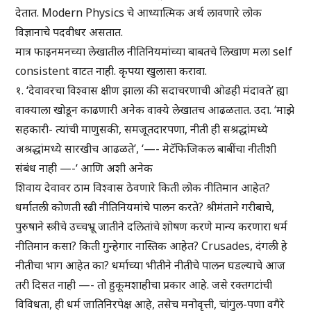
देतात. Modern Physics चे आध्यात्मिक अर्थ लावणारे लोक
विज्ञानाचे पदवीधर असतात.
मात्र फाइनमनच्या लेखातील नीतिनियमांच्या बाबतचे लिखाण मला self
consistent वाटत नाही. कृपया खुलासा करावा.
१. ‘देवावरचा विश्वास क्षीण झाला की सदाचरणाची ओढही मंदावते’ ह्या
वाक्याला खोडून काढणारी अनेक वाक्ये लेखातच आढळतात. उदा. ‘माझे
सहकारी- त्यांची माणुसकी, समजूतदारपणा, नीती ही सश्रद्धांमध्ये
अश्रद्धांमध्ये सारखीच आढळते’, ‘—- मेटॅफिजिकल बाबींचा नीतीशी
संबंध नाही —-‘ आणि अशी अनेक
शिवाय देवावर ठाम विश्वास ठेवणारे किती लोक नीतिमान आहेत?
धर्मातली कोणती स्ढी नीतिनियमांचे पालन करते? श्रीमंताने गरीबाचे,
पुरुषाने स्त्रीचे उच्चभ्रू जातीने दलितांचे शोषण करणे मान्य करणारा धर्म
नीतिमान कसा? किती गुन्हेगार नास्तिक आहेत? Crusades, दंगली हे
नीतीचा भाग आहेत का? धर्माच्या भीतीने नीतीचे पालन घडल्याचे आज
तरी दिसत नाही —- तो हुकूमशाहीचा प्रकार आहे. जसे रक्तगटांची
विविधता, ही धर्म जातिनिरपेक्ष आहे, तसेच मनोवृत्ती, चांगुल-पणा वगैरे