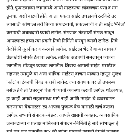
होते. फुकटवाल्या जागांमध्ये आधी मालकाचा लांबलचक पत्ता व मग
तुमचा, अशी वाटणी होते. आता, एकदा साईट उघडायचे ठरविले तर
त्यासाठी कोणाला तरी तिच्या संपादनाची, संकलनाची व ती साईट ‘मॅनेज’
करायची जबाबदारी घ्यावी लागेल. संगणक-तंत्रज्ञांशी संपर्क साधून
आपल्याला हव्या त्या प्रकारे तिची निर्मिती करवून घ्यावी लागेल, तिचे
वेळोवेळी नूतनीकरण करवावे लागेल, साईटला भेट देणाऱ्या वाचक/
प्रेक्षकांशी संपर्क ठेवावा लागेल. तांत्रिक अडचणी समजावून घ्याव्या
लागतील; सोडवून घ्याव्या लागतील. शिवाय आपली साईट ‘मराठी’त
राहणार त्यामुळे या अशा भाषिक साईटस् वाचता याव्यात म्हणून सुलभ
‘फाँट’ वा टंकाची निवड करावी लागेल. ज्या संगणकांवर तो उपलब्ध
नसेल तेथे तो ‘उतरवून’ घेता येण्याची व्यवस्था करावी लागेल. थोडक्यात,
हा काही अगदी सहजसाध्य मार्ग नाही आणि ‘साईट’ चे व्यवस्थापन
करणाऱ्या ‘वेबमास्टर’ ला आपला पुष्कळ वेळ यासाठी खर्च करावा
लागेल. सध्याचे संपादक-मंडळ, आपले खासगी व्यवहार, व्यावसायिक
जबाबदाऱ्या व प्रत्यक्ष मासिकाचे संपादन–निर्मिती हे सारे सांभाळून हे
सर्व पार पाडू शकतील का? की त्यांना यासाठी एखादी वेगळी व्यवस्था