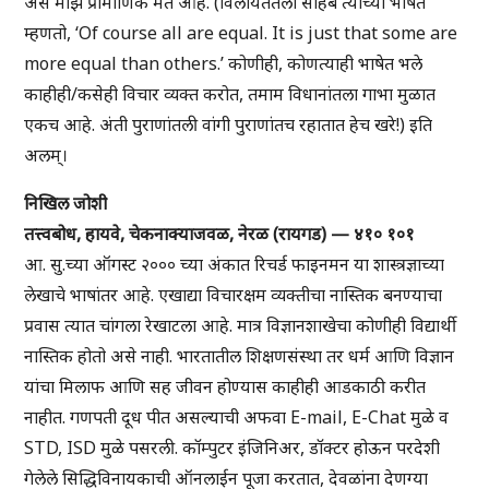
असे माझे प्रामाणिक मत आहे. (विलायतेतला साहेब त्याच्या भाषेत
म्हणतो, ‘Of course all are equal. It is just that some are
more equal than others.’ कोणीही, कोणत्याही भाषेत भले
काहीही/कसेही विचार व्यक्त करोत, तमाम विधानांतला गाभा मुळात
एकच आहे. अंती पुराणांतली वांगी पुराणांतच रहातात हेच खरे!) इति
अलम्।
निखिल जोशी
तत्त्वबोध, हायवे, चेकनाक्याजवळ, नेरळ (रायगड) — ४१० १०१
आ. सु.च्या ऑगस्ट २००० च्या अंकात रिचर्ड फाइनमन या शास्त्रज्ञाच्या
लेखाचे भाषांतर आहे. एखाद्या विचारक्षम व्यक्तीचा नास्तिक बनण्याचा
प्रवास त्यात चांगला रेखाटला आहे. मात्र विज्ञानशाखेचा कोणीही विद्यार्थी
नास्तिक होतो असे नाही. भारतातील शिक्षणसंस्था तर धर्म आणि विज्ञान
यांचा मिलाफ आणि सह जीवन होण्यास काहीही आडकाठी करीत
नाहीत. गणपती दूध पीत असल्याची अफवा E-mail, E-Chat मुळे व
STD, ISD मुळे पसरली. कॉम्पुटर इंजिनिअर, डॉक्टर होऊन परदेशी
गेलेले सिद्धिविनायकाची ऑनलाईन पूजा करतात, देवळांना देणग्या