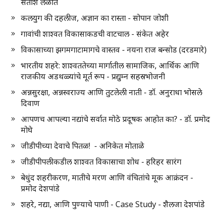
सतीश लळीत
कलयुग की दहलीज, अज्ञान का रास्ता - सोपान जोशी
गावांची शाश्वत विकासाकडची वाटचाल - संकेत अहेर
विकासाच्या झगमगाटामागचे वास्तव - नयना राज बन्सोड (दरडमारे)
भारतीय शहरे: शाश्वततेच्या मार्गातील सामाजिक, आर्थिक आणि
राजकीय अडथळ्यांचे मूर्त रूप - प्रद्युम्न सहस्रभोजनी
अन्नसुरक्षा, अन्नस्वराज्य आणि तुटलेली नाती - डॉ. अनुराधा भोसले
दिवाण
आपणच आपल्या नद्यांचे सर्वात मोठे प्रदूषक आहोत का? - डॉ. प्रमोद
मोघे
जीडीपीच्या देवाचे पितळ! - अनिकेत मोताळे
जीडीपीपलीकडील शाश्वत विकासाचा शोध - हरिहर सारंग
बेधुंद शहरीकरण, मातीचे मरण आणि वंचितांचे मूक आक्रंदन -
प्रमोद देशपांडे
शहरे, नद्या, आणि पुण्याचे पाणी - Case Study - शैलजा देशपांडे