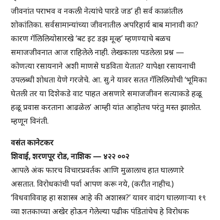
जीवनांत पराभव व नकली नेत्यांचे पारडे जड’ ही सर्व काळांतील
शोकांतिका. सर्वसामान्यांच्या जीवनातील अपरिहार्य बाब मानावी का?
कारण गॅलिलियोसारखे ‘बट इट डझ मूव्ह’ म्हणण्याचे बळच
समाजजीवनात आज राहिलेले नाही. लेखकाला पडलेला प्रश्न —
कोणत्या रसायनाने अशी माणसे घडविता येतात? यापेक्षा रसायनाची
उपलब्धी शोधता येणे गरजेचे. आ. सु.ने यावर सतत गॅलिलियोची ‘भूमिका
घेतली तर या दिशेकडे वाट पाहत असणारे समाजजीवन सत्याकडे हळू
हळू प्रवास करताना आढळेल’ आम्ही यांत आहोतच परंतु मस्त झालोत.
म्हणून विनंती.
वसंत कानेटकर
शिवाई, शरणपूर रोड, नाशिक — ४२२ ००२
आपले अंक फारच विचारप्रवर्तक आणि मुळालाच हात घालणारे
असतात. विरोधकांची पर्वा आपण करू नये, (करीत नाहीच.)
‘विधवाविवाह हा सशास्त्र आहे की अशास्त्र?’ यावर वादंग घालणाऱ्या १९
व्या शतकाच्या अखेर होऊन गेलेल्या पढीक पंडितांचेच हे विरोधक