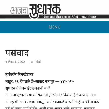
MENU
पत्रसंवाद
नोव्हेंबर, 1, 2000
पत्र-पत्रोत्तरे
हर्षवर्धन निमखेडकर
माहूर, २९, देवतळे ले-आऊट नागपूर — ४४० ०१०
सुधारकने वेबसाईट उघडावी का?
आजचा सुधारक या मासिकाची इंटरनेटवर ‘वेब-साईट’ काढावी असा
आग्रह मी अनेक दिवसांपासून संपादकांकडे करतो आहे. कधी ना कधी
तरी ही इच्छा पूर्ण होईल, अशी मला आशा आहे. दरम्यान, याबाबत