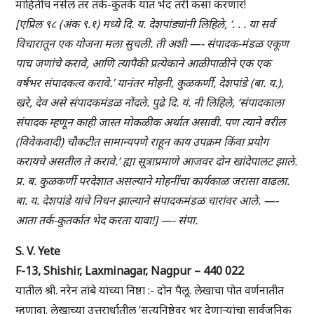
माहितीच नसेल तर तर्क-कुतर्क यांत भेद तरी कसा करणार!
[एप्रिल ९८ (अंक ९.१) मध्ये दि. य. देशपांड्यांनी लिहिले, ‘. . . या सर्व
विचारातून एक योजना मला सुचली. ती अशी —- संपादक-मंडळ एकूण
पाच जणांचे करावे, आणि त्यापैकी प्रत्येकाने आळीपाळीने एक एक
वर्षभर संपादकत्व करावे.’ यानंतर मोहनी, कुळकर्णी, देशपांडे (बा. य.),
खरे, देव असे संपादकमंडळ नोंदले. पुढे दि. यं. नी लिहिले, ‘संपादकाला
संपादक म्हणून काही जास्त मोकळीक अर्थात असावी. पण त्याने वरील
(विवेकवादी) चौकटीत सामान्यपणे राहून काय उपक्रम किंवा प्रयोग
करायचे असतील ते करावे.’ ह्या सूत्राप्रमाणे आजवर दोन खांदेपालट झाले.
प्र. ब. कुळकर्णी परदेशात असल्याने मोहनींचा कार्यकाळ जरासा वाढला.
बा. य. देशपांडे यांचे निधन झाल्याने संपादकमंडळ चारांवर आले. —-
आता तर्क-कुतर्कात भेद करता यावा!] —- संपा.
S. V. Yete
F-13, Shishir, Laxminagar, Nagpur – 440 022
यातील श्री. नरेन तांबे यांच्या निष्ठा :- दोन पैलू. लेखाचा पोत वर्णनातीत
म्हणावा. लेखाच्या उत्तरार्धातील ‘सत्यनिष्ठेवर भर देणाऱ्यांचा सार्वजनिक