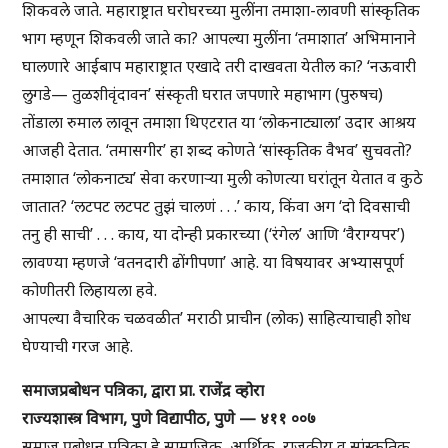
शिकवले जाते. महाराष्ट्रात घरोघरच्या मुलींना तमाशा-लावणी सांस्कृतिक
भाग म्हणून शिकवली जाते का? आपल्या मुलींना ‘तमाशात’ अभिमानाने
घालणारे आईबाप महाराष्ट्रात एखादे तरी दाखवता येतील का? ‘नऊवारी
लुगडे— तुळशीवृंदावन’ संस्कृती घरात जपणारे महाभाग (पुरुषच)
तोंडाला रुमाल लावून तमाशा थिएटरात या ‘लोकनाट्याला’ उदार आश्रय
आजही देतात. ‘तमासगीर’ हा शब्द कोणते ‘सांस्कृतिक वैभव’ सुचवतो?
तमाशात ‘लोकनाट्य’ सेवा करणाऱ्या मुली कोणत्या घरांतून येतात व कुठे
जातात? ‘लटपट लटपट तुझं चालणं . . .’ काय, किंवा अग ‘दो दिवसाची
तनु ही साची’ . . . काय, या दोन्ही प्रकारच्या (‘रंगेल’ आणि ‘वैराग्यपर’)
लावण्या म्हणजे ‘वतनदारी ढोंगीपणा’ आहे. या विषयावर अभ्यासपूर्ण
कोणीतरी लिहायला हवे.
आपल्या वैचारिक चळवळीत’ मराठी प्राचीन (लोक) साहित्याचाही शोध
घेण्याची गरज आहे.
समाजप्रबोधन पत्रिका, द्वारा प्रा. राजेंद्र व्होरा
राज्यशास्त्र विभाग, पुणे विद्यापीठ, पुणे — ४११ ००७
समाज प्रबोधन पत्रिका हे सामाजिक, आर्थिक, राजकीय व सांस्कृतिक