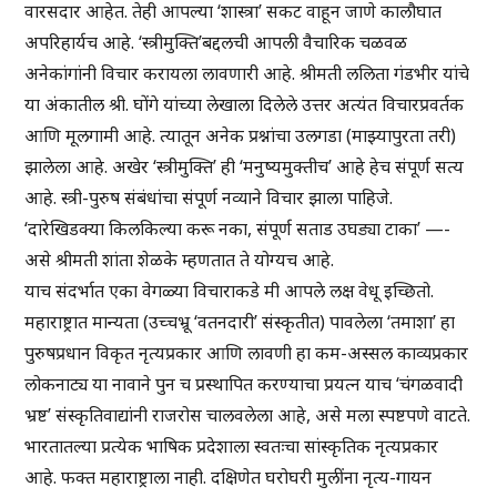
वारसदार आहेत. तेही आपल्या ‘शास्त्रा’ सकट वाहून जाणे कालौघात
अपरिहार्यच आहे. ‘स्त्रीमुक्ति’बद्दलची आपली वैचारिक चळवळ
अनेकांगांनी विचार करायला लावणारी आहे. श्रीमती ललिता गंडभीर यांचे
या अंकातील श्री. घोंगे यांच्या लेखाला दिलेले उत्तर अत्यंत विचारप्रवर्तक
आणि मूलगामी आहे. त्यातून अनेक प्रश्नांचा उलगडा (माझ्यापुरता तरी)
झालेला आहे. अखेर ‘स्त्रीमुक्ति’ ही ‘मनुष्यमुक्तीच’ आहे हेच संपूर्ण सत्य
आहे. स्त्री-पुरुष संबंधांचा संपूर्ण नव्याने विचार झाला पाहिजे.
‘दारेखिडक्या किलकिल्या करू नका, संपूर्ण सताड उघड्या टाका’ —-
असे श्रीमती शांता शेळके म्हणतात ते योग्यच आहे.
याच संदर्भात एका वेगळ्या विचाराकडे मी आपले लक्ष वेधू इच्छितो.
महाराष्ट्रात मान्यता (उच्चभ्रू ‘वतनदारी’ संस्कृतीत) पावलेला ‘तमाशा’ हा
पुरुषप्रधान विकृत नृत्यप्रकार आणि लावणी हा कम-अस्सल काव्यप्रकार
लोकनाट्य या नावाने पुन च प्रस्थापित करण्याचा प्रयत्न याच ‘चंगळवादी
भ्रष्ट’ संस्कृतिवाद्यांनी राजरोस चालवलेला आहे, असे मला स्पष्टपणे वाटते.
भारतातल्या प्रत्येक भाषिक प्रदेशाला स्वतःचा सांस्कृतिक नृत्यप्रकार
आहे. फक्त महाराष्ट्राला नाही. दक्षिणेत घरोघरी मुलींना नृत्य-गायन