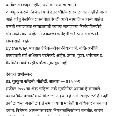
धर्मावर अवलंबून नाहीत, असे मानसशास्त्र सांगते.
२. अमुक करावे की नाही याचे उत्तर भौतिकशास्त्राला येत नाही हे मान्य
आहे. परंतु नैसर्गिक शास्त्रांपेक्षा वेगळी अशी सामाजिक शास्त्रे आहेत.
मानवी समाजाच्या फायद्यासाठी घ्याव्या लागणाऱ्या निर्णयांविषयीचे
ठोकताळे त्यात आहेत. ते जवळजवळ नेहमी खरे ठरत असल्याने
विश्वासार्ह आहेत.
By the way, भारतात ऐहिक-जीवन-नियंत्रणाचे, नीति-अनीति
ठरवण्याचे सर्व अधिकार घटनेकडे आहेत. उपास, पूजा, धर्मप्रचार इ.
वैयक्तिक बाबींवरही धर्माला मुक्तद्वार नाही.
देवदत्त दाभोलकर
४३, गुस्कृपा कॉलनी, गोडोली, सातारा — ४१५ ००१
सप्टेंबर २००० चा अंक पाहिला. तर्क सुप्रतिष्ठित असावा हे समजले.
धक्का ‘प्रिय वाचक’ मध्ये मिळाला. नेतृत्वात हे असे ‘खांदेपालट’ हे काही
तर्काला धस्न असतीलच. ते समजण्याचा माहितीचा अधिकार वाचकाना
हवाच. विशेषतः आपल्यासारख्या नियतकालिकांच्या बाबतीत. कारण