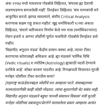
अंक १९९७) मध्ये माधवराव गोडबोले लिहितात, ‘संघाला ह्या देशाची
जडणघडणच समजलेली नाही’. तिनईकर लिहितात. ‘संघ माणसांची मने
आकुंचित करतो. झापड लावल्याने, संघीय Critical Analysis
करण्यास सक्षम राहू शकत नाहीत’. खुद्द धर्माधिकारी ९८च्या अंकात
लिहितात, ‘संघाने चारित्र्यवान निर्माण केले पण मला (धर्माधिकाऱ्यांना)
रोशन हजारे व अण्णा जोशींनी पूर्णतः फसविले’ गोडबोले तिनईकर डावे
नाहीत.
‘विद्यापीठ अनुदान मंडळ’ केंद्रीय शासन-संस्था आहे. त्यावर टीका
करण्याचा कोणालाही अधिकार आहे. ह्या मंडलाने ‘धार्मिक विधि
(Vedic rituals) व ज्योतिष (Astrology) ह्यासाठी पदवी देण्याचे
ठरविले आहे’. सोबत कात्रण पाठवीत आहे. निःपक्षपाती विचारवंत मुरली
मनोहर जोशींवर टीका करतील काय?
[महाराष्ट्र फाऊंडेशनबद्दल जोशींचे मत आम्हाला पटते. संघाबद्दलच्या
मतमतांतरांपैकी काही जोशी नोंदतात. त्यांचा सुधारणेशी थेट संबंध नाही.
विद्यापीठ अनुदान मंडळाने बहुधा ‘मानवी संसाधन विकास’ मंत्री मुरली
मनोहर जोशींच्या दबावातून/प्रेरणेने चालवलेला प्रकार आम्हाला अत्यंत