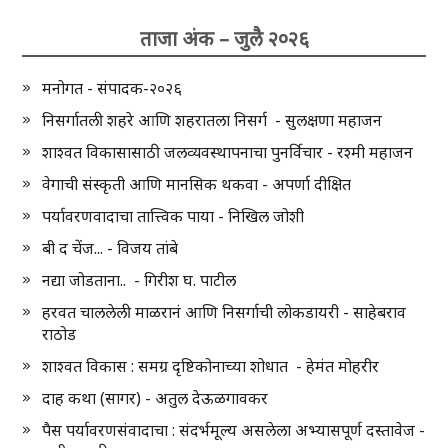
ताजा अंक – जुलै २०२६
मनोगत - संपादक-२०२६
निसर्गातली शहरे आणि शहरातला निसर्ग - सुलक्षणा महाजन
शाश्वत विकासासाठी जलव्यवस्थापनाचा पुनर्विचार - रश्मी महाजन
वेगाची संस्कृती आणि मानसिक थकवा - अपर्णा दीक्षित
पर्यावरणवादाचा तात्त्विक पाया - निखिल जोशी
बी द चेंज... - विजय तांबे
नद्या जोडताना.. - गिरीश घ. पाटील
हरवत चाललेली माळरानं आणि निसर्गाची लोकडायरी - साहेबराव
राठोड
शाश्वत विकास : समग्र दृष्टिकोनाच्या शोधात - हेमंत मोहरीर
दाह कथा (सागर) - अतुल देऊळगावकर
पैस पर्यावरणसंवादाचा : संदर्भमूल्य असलेला अभ्यासपूर्ण दस्तावेज -