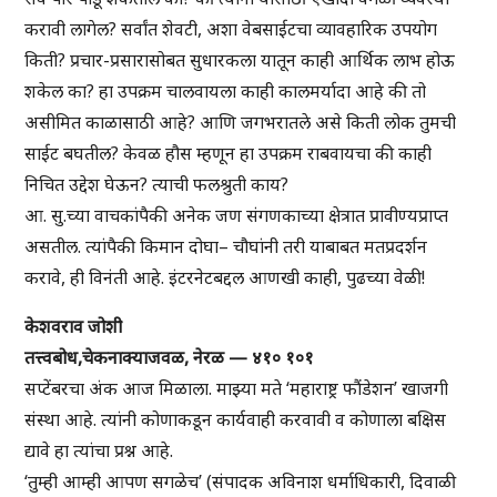
करावी लागेल? सर्वांत शेवटी, अशा वेबसाईटचा व्यावहारिक उपयोग
किती? प्रचार-प्रसारासोबत सुधारकला यातून काही आर्थिक लाभ होऊ
शकेल का? हा उपक्रम चालवायला काही कालमर्यादा आहे की तो
असीमित काळासाठी आहे? आणि जगभरातले असे किती लोक तुमची
साईट बघतील? केवळ हौस म्हणून हा उपक्रम राबवायचा की काही
निचित उद्देश घेऊन? त्याची फलश्रुती काय?
आ. सु.च्या वाचकांपैकी अनेक जण संगणकाच्या क्षेत्रात प्रावीण्यप्राप्त
असतील. त्यांपैकी किमान दोघा– चौघांनी तरी याबाबत मतप्रदर्शन
करावे, ही विनंती आहे. इंटरनेटबद्दल आणखी काही, पुढच्या वेळी!
केशवराव जोशी
तत्त्वबोध,चेकनाक्याजवळ, नेरळ — ४१० १०१
सप्टेंबरचा अंक आज मिळाला. माझ्या मते ‘महाराष्ट्र फौंडेशन’ खाजगी
संस्था आहे. त्यांनी कोणाकडून कार्यवाही करवावी व कोणाला बक्षिस
द्यावे हा त्यांचा प्रश्न आहे.
‘तुम्ही आम्ही आपण सगळेच’ (संपादक अविनाश धर्माधिकारी, दिवाळी