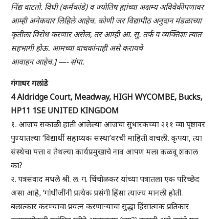
निंद्य वाटतो. विधी (कर्मकांडे) व ज्योतिष ह्यांच्या अक्षम्य अविवेकीपणावर
आम्ही अनेकवार लिहिले आहेच. कोणी जर विद्यापीठ अनुदान मंडळाच्या
कृतीला विरोध करणार असेल, तर आम्ही आ. सु. तर्फ व व्यक्तिशः त्यात
सहभागी होऊ. आमच्या वाचकांनाही असे करायचे
आवाहन आहेच.] —- संपा.
गंगाधर गलांडे
4 Aldridge Court, Meadway, HIGH WYCOMBE, Bucks,
HP11 1SE UNITED KINGDOM
१. आजच सकाळी हाती आलेल्या आजचा सुधारकच्या २११ व्या पृष्ठावर
पुण्यातल्या ‘विद्यार्थी सहाय्यक संस्था’वरची माहिती वाचली. कृपया, त्या
संस्थेचा पत्ता व तेथल्या कार्यप्रमुखाचे नाव आपण मला कळवू शकाल
का?
२. पत्रसंवाद मधले श्री. ल. ग. चिंचोळकर यांच्या पत्रातला एक परिच्छेद
असा आहे, ‘गांधीजींनी प्रत्येक प्रसंगी हिंसा त्याज्य मानली होती.
बलात्कार करण्याचा प्रयत्न करणाऱ्याचा सुद्धा हिंसात्मक प्रतिकार