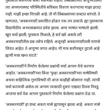
पुस्तकात करुणरस कसा भळभळा वाहतो. लिंबाळ्यांच्या आयुष्यातल्या
त्या अपमानास्पद परिस्थितीचे सविस्तर विवरण करण्याचा माझा इरादा
नाही. माझी इच्छा निराळी आहे. ती मी लिंबाळ्यांच्या शब्दांत सांगतो. ते
म्हणतात, ‘अक्करमाशी प्रकाशित होऊन एक तप उलटले. ह्या पुस्तकाचा
विद्यापीठीय अभ्यासक्रमात प्रवेश झाला. अन्य भाषांत भाषांतरे झाली.
खूप चर्चा झाली. पुरस्कार मिळाले, हे सर्व खरे असले तरी
अक्करमाशीतील प्रश्न तसेच राहिले. अजूनही अक्करमाशीतली माणसे
जिवंत आहेत. ते आयुष्य जगत आहेत. मी मात्र सर्वांपासून तुटलो आहे
ह्याची मला खन्त वाटते.’
‘अक्करमाशी’ने निर्माण केलेल्या प्रश्नांची चर्चा आपण येथे करणार
आहोत. ‘अक्करमाशी’च्या किंवा ‘पुन्हा अक्करमाशी’च्या भाषेविषयी
अथवा साहित्यिक गुणांविषयी मी आज काहीही बोलणार नाही. त्यांची
चर्चा करायची असेल तर आपण त्यासाठी दुसरा एखादा दिवस निवडू.
आजचा सर्व वेळ आपण पुस्तकाने निर्माण केलेल्या प्रश्नांना देऊ या.
‘अक्करमाशी’ हा शब्द अकरा मासे ह्यापासून झाला आहे. अकरा मासे