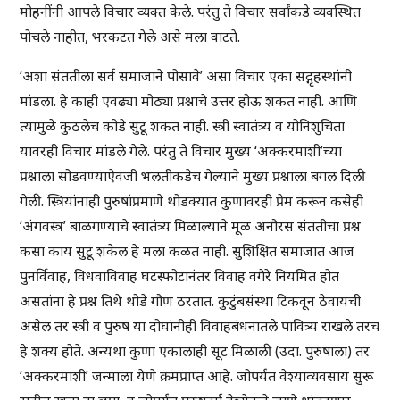
मोहनींनी आपले विचार व्यक्त केले. परंतु ते विचार सर्वांकडे व्यवस्थित
पोचले नाहीत, भरकटत गेले असे मला वाटते.
‘अशा संततीला सर्व समाजाने पोसावे’ असा विचार एका सद्गृहस्थांनी
मांडला. हे काही एवढ्या मोठ्या प्रश्नाचे उत्तर होऊ शकत नाही. आणि
त्यामुळे कुठलेच कोडे सुटू शकत नाही. स्त्री स्वातंत्र्य व योनिशुचिता
यावरही विचार मांडले गेले. परंतु ते विचार मुख्य ‘अक्करमाशी’च्या
प्रश्नाला सोडवण्याऐवजी भलतीकडेच गेल्याने मुख्य प्रश्नाला बगल दिली
गेली. स्त्रियांनाही पुरुषांप्रमाणे थोडक्यात कुणावरही प्रेम करून कसेही
‘अंगवस्त्र’ बाळगण्याचे स्वातंत्र्य मिळाल्याने मूळ अनौरस संततीचा प्रश्न
कसा काय सुटू शकेल हे मला कळत नाही. सुशिक्षित समाजात आज
पुनर्विवाह, विधवाविवाह घटस्फोटानंतर विवाह वगैरे नियमित होत
असतांना हे प्रश्न तिथे थोडे गौण ठरतात. कुटुंबसंस्था टिकवून ठेवायची
असेल तर स्त्री व पुरुष या दोघांनीही विवाहबंधनातले पावित्र्य राखले तरच
हे शक्य होते. अन्यथा कुणा एकालाही सूट मिळाली (उदा. पुरुषाला) तर
‘अक्करमाशी’ जन्माला येणे क्रमप्राप्त आहे. जोपर्यंत वेश्याव्यवसाय सुरू