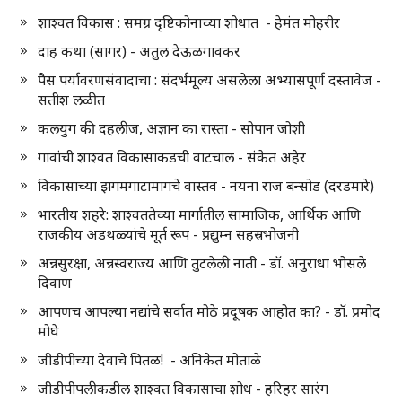
शाश्वत विकास : समग्र दृष्टिकोनाच्या शोधात - हेमंत मोहरीर
दाह कथा (सागर) - अतुल देऊळगावकर
पैस पर्यावरणसंवादाचा : संदर्भमूल्य असलेला अभ्यासपूर्ण दस्तावेज -
सतीश लळीत
कलयुग की दहलीज, अज्ञान का रास्ता - सोपान जोशी
गावांची शाश्वत विकासाकडची वाटचाल - संकेत अहेर
विकासाच्या झगमगाटामागचे वास्तव - नयना राज बन्सोड (दरडमारे)
भारतीय शहरे: शाश्वततेच्या मार्गातील सामाजिक, आर्थिक आणि
राजकीय अडथळ्यांचे मूर्त रूप - प्रद्युम्न सहस्रभोजनी
अन्नसुरक्षा, अन्नस्वराज्य आणि तुटलेली नाती - डॉ. अनुराधा भोसले
दिवाण
आपणच आपल्या नद्यांचे सर्वात मोठे प्रदूषक आहोत का? - डॉ. प्रमोद
मोघे
जीडीपीच्या देवाचे पितळ! - अनिकेत मोताळे
जीडीपीपलीकडील शाश्वत विकासाचा शोध - हरिहर सारंग