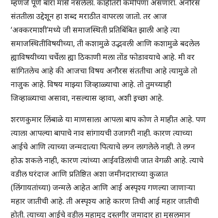
म्हणजे पूर्ण बारा मासे नसलेला. काहीतरी कमीपणा असणारा. अनौरस
संततीला उद्देशून हा शब्द मराठीत वापरला जातो. तर आज
‘अक्करमाशी’मध्ये जी समाजस्थिती प्रतिबिंबित झाली आहे त्या
समाजस्थितीविषयीच्या, ती कशामुळे उद्भवली आणि कशामुळे बदलेल
ह्याविषयीच्या चर्चेला ह्या ठिकाणी मला तोंड फोडावयाचे आहे. मी वर
सांगितलेच आहे की आजचा विषय अनौरस संततीचा आहे त्यामुळे तो
नाजुक आहे. विषय माझ्या जिव्हाळ्याचा आहे. तो तुमच्याही
जिव्हाळ्याचा असावा, नसल्यास व्हावा, अशी इच्छा आहे.
शरणकुमार लिंबाळे या माणसाला आपला बाप कोण ते माहीत आहे. पण
त्याला आपल्या बापाचे नाव सांगायची उजागरी नाही. कारण त्याच्या
आईचे आणि त्याच्या जन्मदात्या पित्याचे लग्न लागलेले नाही. ते लग्न
होऊ शकले नाही, कारण त्यांच्या आईवडिलांची जात वेगळी आहे. त्याचे
वडील घरंदाज आणि प्रतिष्ठित अशा जमीनदाराच्या कुळात
(लिंगायतांच्या) जन्मले आहेत आणि आई अस्पृश्य गणल्या जाणाऱ्या
महार जातीची आहे. ती अस्पृश्य आहे कारण तिची आई महार जातीची
होती. त्याच्या आईचे वडील महामूद दस्तगीर जमादार हा मुसलमान