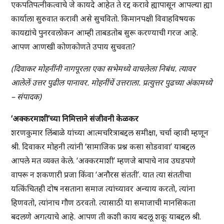
एकपतिपत्नीकत्वाचे जे कायदे आहेत ते रद्द करावे ह्यापासून आपल्या ह्या
कार्याला सुरुवात करावी असे सुचवितो. किमानपक्षी विवाहविषयक
कायद्यांचे पुनरवलोकन आम्ही ताबडतोब सुरू करण्याची गरज आहे.
आपण आणखी कोणकोणते उपाय सुचवता?
(दिवाकर मोहनींनी नागपूरला एका सभेमध्ये वाचलेला निबंध. त्यावर
आलेलें उत्तर पुढील पानावर. मोहनींचें उत्तराला. प्रत्युत्तर पुढच्या अंकामध्ये
– संपादक)
‘अक्करमाशी’च्या निमित्ताने संजीवनी केळकर
शरणकुमार लिंबाळे यांच्या आत्मचरित्राबद्दल समीक्षा, चर्चा व्हावी म्हणून
श्री. दिवाकर मोहनी त्यांनी ‘सामाजिक प्रश्न कसा सोडवावा’ याबद्दल
आपले मत व्यक्त केले. ‘अक्करमाशी’ म्हणजे बापाचे नाव उघडपणे
वापरू न शकणारी प्रजा किंवा ‘अनौरस संतती’. यात त्या संततीचा
यत्किंचितही दोष नसताना समाज त्यांच्यावर अन्याय करतो, त्यांना
हिणवतो, त्यांनाच गौण ठरवतो. त्यासाठी या समाजाची मानसिकता
बदलणे अगत्याचे आहे. आपण ती कशी काय बदलू शकू याबद्दल श्री.