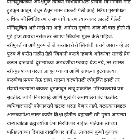
योनिशुचितेच्या अपेक्षेमुळे त्यांच्या स्वभावामधली प्रत्येक स्वाभाविक गोष्ट
हुडकून काढून, वेचून ठेचून मास्न टाकली गेली आहे. स्त्रिया पुरुषांपेक्षा
अधिक परिस्थितिशरण असण्याचे कारण त्यांच्यावर लादली गेलेली
योनिशुचिता असे माझे मत आहे. अनौरस मुलांना आज जो त्रास होतो तो
पुढे होऊ द्यायचा नसेल तर आपण स्त्रियांना मुक्त केले पाहिजे.
स्त्रीमुक्तीचा अर्थ पुरुष जे जे करतात ते ते स्त्रियांनी करावे असा नव्हे तर
पुरुष जे करीत नाहीत तेही स्त्रियांनी करावे म्हणजे अनेकांवर सारखे प्रेम
करून दाखवावे. दुसऱ्यांच्या अडचणींचा फायदा घेऊ नये, तर समस्त
स्त्री-पुरुषांच्या गरजा जाणून घ्याव्या आणि आपल्या हृदयातल्या
करुणेचा प्रत्यय येऊ द्यावा. माझ्या कल्पनेतली स्त्रीमुक्ति झाली तर
संशयी नवऱ्यांना बायका धुडकावून लावू शकतील. परित्यक्त्यांचे प्रश्न
सुटतील. त्यांची निवारागृहे आणि मुलांची अनाथालये बंद पडतील.
व्यभिचारासाठी कोणावरही खटला भरता येणार नाही. बलात्काराबद्दल
आजच्यापेक्षा जास्त कठोर शिक्षा होतील. ब्रह्मचारी स्त्री-पुरुष आपल्या
खऱ्याखोट्या ब्रह्मचर्याचा टेंभा मिरविणार नाहीत. पतिव्रता त्यांच्या
पातिव्रत्याच्या दिमाख दाखविणार नाहीत. त्यावरून कुणी कुणाचा