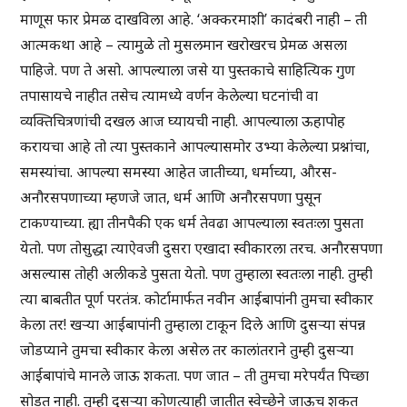
माणूस फार प्रेमळ दाखविला आहे. ‘अक्करमाशी’ कादंबरी नाही – ती
आत्मकथा आहे – त्यामुळे तो मुसलमान खरोखरच प्रेमळ असला
पाहिजे. पण ते असो. आपल्याला जसे या पुस्तकाचे साहित्यिक गुण
तपासायचे नाहीत तसेच त्यामध्ये वर्णन केलेल्या घटनांची वा
व्यक्तिचित्रणांची दखल आज घ्यायची नाही. आपल्याला ऊहापोह
करायचा आहे तो त्या पुस्तकाने आपल्यासमोर उभ्या केलेल्या प्रश्नांचा,
समस्यांचा. आपल्या समस्या आहेत जातीच्या, धर्माच्या, औरस-
अनौरसपणाच्या म्हणजे जात, धर्म आणि अनौरसपणा पुसून
टाकण्याच्या. ह्या तीनपैकी एक धर्म तेवढा आपल्याला स्वतःला पुसता
येतो. पण तोसुद्धा त्याऐवजी दुसरा एखादा स्वीकारला तरच. अनौरसपणा
असल्यास तोही अलीकडे पुसता येतो. पण तुम्हाला स्वतःला नाही. तुम्ही
त्या बाबतीत पूर्ण परतंत्र. कोर्टामार्फत नवीन आईबापांनी तुमचा स्वीकार
केला तर! खऱ्या आईबापांनी तुम्हाला टाकून दिले आणि दुसऱ्या संपन्न
जोडप्याने तुमचा स्वीकार केला असेल तर कालांतराने तुम्ही दुसऱ्या
आईबापांचे मानले जाऊ शकता. पण जात – ती तुमचा मरेपर्यंत पिच्छा
सोडत नाही. तुम्ही दुसऱ्या कोणत्याही जातीत स्वेच्छेने जाऊच शकत