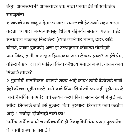
तेव्हा ‘अक्करमाशी’ आपल्याला एक मोठा धक्का देते तो सांकेतिक
समजुतींना.
१. बापाचे नाव लावू न देता जगणारा, समाजाची हेटाळणी सहन करता
करता जगणारा, जन्मल्यापासून शिक्षण होईपर्यंत सततच अत्यंत वाईट
संस्काराचे बाळकडू मिळालेला (त्यात व्यभिचार चोऱ्या, दारू, खोटे
बोलणे, शाळा चुकवणे) असा हा शरणकुमार कोणत्या गोष्टींमुळे
प्रामाणिक, ज्ञानी, कष्टाळू व हिम्मतवान असा लेखक झाला? आईचे प्रेम,
वडिलांचे छत्र, दोघांचे पांडित्य किंवा कौशल्य मनाला जपणे, यातले काय
मिळाले त्याला?
२. पुरुषांची मानसिकता बदलणे शक्य आहे काय? त्यांचे वेश्येकडे जाणे
हेही बरेचदा गृहीत धरले जाते. दाचे किंवा सिगरेटचे व्यसनही गृहीत धरले
जाते. नैसर्गिक कामप्रेरणांचे उन्नयन करणे किंवा संयम ठेवणे हे मुलीला,
स्त्रीला शिकवले जाते तसे मुलाला किंवा पुरुषाला शिकवणे काय कठीण
आहे ? ‘मर्यादा’ दोघांनाही नको का?
‘धर्मे च अर्थे च कामे च नातिचरामि’ ही विवाहविधीनंतर फक्त पुरुषानेच
घेण्याची शपथ कुणासाठी?