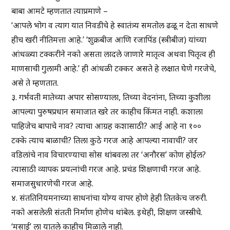
बाबा आमटे म्हणतात त्याप्रमाणे –
‘आपले भोग व त्याग यात निवडीचे हे स्वातंत्र्य समतोल ढळू न देता साधणे
हीच खरी नीतिमत्ता आहे.’ ‘शुक्रबीज आणि रजापिंड (स्त्रीबीज) यांच्या
आंधळ्या टक्करीने नको असता लादले जाणारे मातृत्व अथवा पितृत्व ही
माणसाची गुलामी आहे.’ ही आंधळी टक्कर असते हे लक्षात घेणे गरजेचे,
असे ते म्हणतात.
३. गर्भवती मातेच्या अपार सोसण्याला, तिच्या वेदनांना, तिच्या कुशीला
आपल्या पुरुषप्रधान समाजात खरे तर काहीच किंमत नाही. कशाला
पाहिजेच बापाचे नाव? त्याचा आग्रह कशासाठी? आई आहे ना १००
टक्के त्याच बाळाची? तिला कुठे गरज आहे आपल्या नावाची? जर
वडिलांचे नाव विचारण्याचा सोस थांबवला तर ‘अनौरस’ कोण होईल?
त्यासाठी व्यापक प्रयत्नांची गरज आहे. प्रचंड शिक्षणाची गरज आहे.
समाजसुधारणेची गरज आहे.
४. संततिनियमनाच्या साधनांचा योग्य वापर होणे हेही तितकेच जरुरी.
नको असलेली संतती निर्माण होणेच थांबेल. इथेही, शिक्षण जस्स्रीचे.
‘मसाई’ ला यातले काहीच मिळाले नाही.