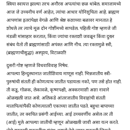
स्त्रिया स्वायत्त झाल्या तरच अनौरस अपत्यांचा छळ थांबेल. समाजामध्ये
आज जे उच्चनीच वर्ण आहेत, त्यांचा आधार योनिशुचिता आहे. ब्राह्मण
आपणांस इतरांपेक्षा वेगळे आणि श्रेष्ठ कशाच्या बळावर मानतात हे
शोधले तर त्याचे मूळ दोन गोष्टींमध्ये सापडेल. पहिली गोष्ट म्हणजे जी
मंडळी मांसाहार करतात, किंवा ज्यांचा रक्ताशी जवळून किंवा दुख्न
संबंध येतो ती ब्राह्मणांसाठी अपंक्त आणि नीच. त्या रक्तामुळे स्त्री,
(ब्राह्मणाचीसुद्धा) अस्पृश्य, विटाळशी!
दुसरी गोष्ट म्हणजे विधवाविवाह निषेध.
आपल्या हिन्दुस्थानात जातीशिवाय माणूस नाही. भिन्नजातीय स्त्री-
पुरुषांची संतती ही कोणत्याच जातीत पडायला नको, पण तसे होत नाही.
ती कडू, गोळक, लेकावळे, कृष्णपक्षी, अक्करमाशी अशा नावाने
ओळखली जात असे. अलिकडे आंतरजातीय विवाहांची संतती
मातापित्यांपैकी कोणत्यातरी एकाच्या जातीत पडते. बहुधा बापाच्या
जातीत, तर क्वचित प्रसंगी आईच्या. आई उच्चवर्णीय असेल तर ती
(आई) मुले आपल्या जातीची म्हणून ओळखली जावी असा यत्न करते.