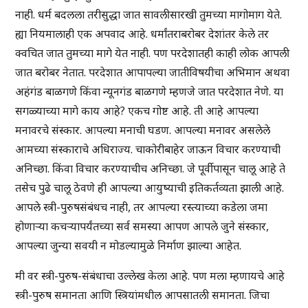
नाही. धर्म बदलला तरीसुद्धा जात सावलीसारखी तुमच्या मागोमाग येते.
ह्या नियमालाही एक अपवाद आहे. धर्मांतराबरोबर देशांतर केले तर
क्वचित जात तुमच्या मागे येत नाही. पण परदेशातही काही लोक आपली
जात बरोबर नेतात. परदेशात आपापल्या जातीविषयीचा अभिमान अथवा
अहंगंड बाळगणे किंवा न्यूनगंड बाळगणे म्हणजे जात परदेशात नेणे. या
सगळ्याच्या मागे काय आहे? एकच गोष्ट आहे. ती आहे आपल्या
मनावरचे संस्कार. आपल्या मनाची घडण. आपल्या मनावर असलेले
आमच्या संस्काराचे अधिराज्य. चाकोरीबाहेर जाऊन विचार करण्याची
अनिच्छा. किंवा विचार करण्याचीच अनिच्छा. जे पूर्वीपासून चालू आहे ते
तसेच पुढे चालू ठेवणे ही आपल्या आयुष्याची इतिकर्तव्यता झाली आहे.
आपले स्त्री-पुरुषसंबंधच नाही, तर आपल्या रस्त्याच्या कडेला जमा
होणाऱ्या कचऱ्यापर्यंतच्या सर्व समस्या आपण आपले जुने संस्कार,
आपल्या जुन्या सवयी न मोडल्यामुळे निर्माण झाल्या आहेत.
मी वर स्त्री-पुरुष-संबंधाचा उल्लेख केला आहे. पण मला म्हणायचे आहे
स्त्री-पुरुष समानता आणि स्त्रियांमधील आपसातली समानता. जिचा