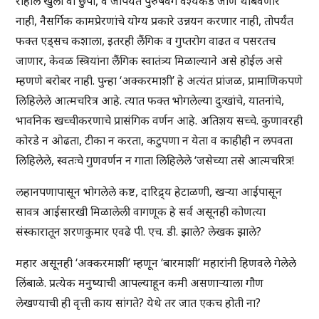
राहील खुला वा छुपा, व जोपर्यंत पुरुषवर्ग वेश्येकडे जाणे थांबवणार
नाही, नैसर्गिक कामप्रेरणांचे योग्य प्रकारे उन्नयन करणार नाही, तोपर्यंत
फक्त एड्सच कशाला, इतरही लैंगिक व गुप्तरोग वाढत व पसरतच
जाणार, केवळ स्त्रियांना लैंगिक स्वातंत्र्य मिळाल्याने असे होईल असे
म्हणणे बरोबर नाही. पुन्हा ‘अक्करमाशी’ हे अत्यंत प्रांजळ, प्रामाणिकपणे
लिहिलेले आत्मचरित्र आहे. त्यात फक्त भोगलेल्या दुःखांचे, यातनांचे,
भावनिक खच्चीकरणाचे प्रासंगिक वर्णन आहे. अतिशय सच्चे. कुणावरही
कोरडे न ओढता, टीका न करता, कटुपणा न येता व काहीही न लपवता
लिहिलेले, स्वतःचे गुणवर्णन न गाता लिहिलेले ‘जसेच्या तसे आत्मचरित्र!
लहानपणापासून भोगलेले कष्ट, दारिद्र्य हेटाळणी, खऱ्या आईपासून
सावत्र आईसारखी मिळालेली वागणूक हे सर्व असूनही कोणत्या
संस्कारातून शरणकुमार एवढे पी. एच. डी. झाले? लेखक झाले?
महार असूनही ‘अक्करमाशी’ म्हणून ‘बारमाशी’ महारांनी हिणवले गेलेले
लिंबाळे. प्रत्येक मनुष्याची आपल्याहून कमी असणाऱ्याला गौण
लेखण्याची ही वृत्ती काय सांगते? येथे तर जात एकच होती ना?