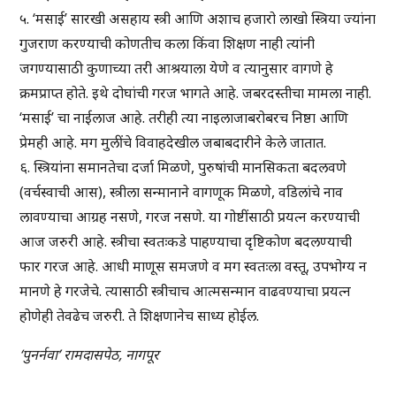
५. ‘मसाई’ सारखी असहाय स्त्री आणि अशाच हजारो लाखो स्त्रिया ज्यांना
गुजराण करण्याची कोणतीच कला किंवा शिक्षण नाही त्यांनी
जगण्यासाठी कुणाच्या तरी आश्रयाला येणे व त्यानुसार वागणे हे
क्रमप्राप्त होते. इथे दोघांची गरज भागते आहे. जबरदस्तीचा मामला नाही.
‘मसाई’ चा नाईलाज आहे. तरीही त्या नाइलाजाबरोबरच निष्ठा आणि
प्रेमही आहे. मग मुलींचे विवाहदेखील जबाबदारीने केले जातात.
६. स्त्रियांना समानतेचा दर्जा मिळणे, पुरुषांची मानसिकता बदलवणे
(वर्चस्वाची आस), स्त्रीला सन्मानाने वागणूक मिळणे, वडिलांचे नाव
लावण्याचा आग्रह नसणे, गरज नसणे. या गोष्टींसाठी प्रयत्न करण्याची
आज जरुरी आहे. स्त्रीचा स्वतःकडे पाहण्याचा दृष्टिकोण बदलण्याची
फार गरज आहे. आधी माणूस समजणे व मग स्वतःला वस्तू, उपभोग्य न
मानणे हे गरजेचे. त्यासाठी स्त्रीचाच आत्मसन्मान वाढवण्याचा प्रयत्न
होणेही तेवढेच जरुरी. ते शिक्षणानेच साध्य होईल.
‘पुनर्नवा’ रामदासपेठ, नागपूर