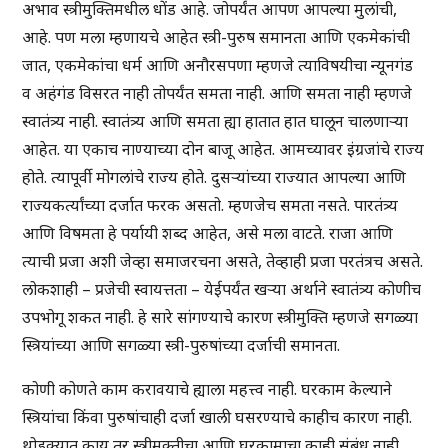
अभाव स्त्रीमुक्तिमधील धोंड आहे. जोपर्यंत आपण आपल्या मुलांची,
आहे. पण मला म्हणायचे आहेत स्त्री-पुरुष समानता आणि एकमेकांची
जात, एकमेकांचा धर्म आणि अनौरसपणा म्हणजे त्याविषयीचा न्यूनगंड
व अहंगंड विसरत नाही तोपर्यंत समता नाही. आणि समता नाही म्हणजे
स्वातंत्र्य नाही. स्वातंत्र्य आणि समता ह्या हातात हात घालून चालणाऱ्या
आहेत. या एकाच नाण्याच्या दोन बाजू आहेत. आमच्यावर इंग्रजांचे राज्य
होते. त्यापूर्वी मोगलांचे राज्य होते. दुसऱ्यांच्या राज्यात आपल्या आणि
राज्यकर्त्यांच्या दर्जात फरक असतो. म्हणजेच समता नसते. पारतंत्र्य
आणि विषमता हे पर्यायी शब्द आहेत, असे मला वाटते. राजा आणि
त्याची प्रजा अशी जेव्हा समाजरचना असते, तेव्हाही प्रजा परतंत्रच असते.
लोकशाही – प्रजेची स्वायत्तता – येईपर्यंत खऱ्या अर्थाने स्वातंत्र्य कोणीच
उपभोगू शकत नाही. हे सारे सांगण्याचे कारण स्त्रीमुक्ति म्हणजे सगळ्या
स्त्रियांच्या आणि सगळ्या स्त्री-पुरुषांच्या दर्जाची समानता.
कोणी कोणते काम करावयाचे ह्याला महत्त्व नाही. घरकाम केल्याने
स्त्रियांचा किंवा पुरुषांचाही दर्जा खाली घसरण्याचे काहीच कारण नाही.
थोडक्यात काय तर स्त्रीमुक्तीचा आणि घरकामाचा काही संबंध नाही.