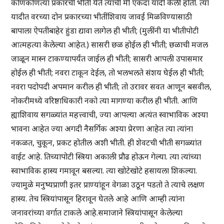
कोणकोणत्या प्रकारची भीती येते त्यांची मी एकदा यादी केली होती. त्या
यादीत वरच्या दोन प्रकारच्या भीतींशिवाय जावई मिळविण्यासाठी
बापाला ऐपतीबाहेर हुंडा द्यावा लागेल ही भीती; (मुलींनी या भीतीपोटी
आत्महत्या केलेल्या आहेत.) सासरी छळ होईल ही भीती; छळाची मजल
जाळून मास्न टाकण्यापर्यंत जाईल ही भीती; सासरी आपली उपासमार
होईल ही भीती; नवरा टाकून देईल, तो भलभलते संशय घेईल ही भीती;
नवरा पदोपदी अपमान करील ही भीती; तो उरावर सवत आणून बसवील,
नोकरीमध्ये वरिष्ठाधिकारी नको त्या मागण्या करील ही भीती. आणि
ह्याशिवाय सगळ्यांत महत्त्वाची, ज्या आपल्या अत्यंत स्वाभाविक अश्या
भावना आहेत ज्या अगदी नैसर्गिक अश्या प्रेरणा आहेत त्या त्यांना
नकळत, चुकून, प्रकट होतील अशी भीती. ही शेवटची भीती सगळ्यांत
वाईट आहे. तिच्यापोटी स्त्रिया अकाली प्रौढ होऊन गेल्या. त्या त्यांच्या
स्वाभाविक हास्य गमावून बसल्या. त्या खोटेखोटे हसायला शिकल्या.
ज्यामुळे मनुष्यप्राणी इतर प्राण्यांहून वेगळा उठून पडतो ते त्याचे लक्षण
हास्य. तेच स्त्रियांपासून हिरावून घेतले आहे आणि आम्ही त्यांना
जनावरांच्या वर्गात टाकले आहे.समाजाने स्त्रियांपासून केलेल्या