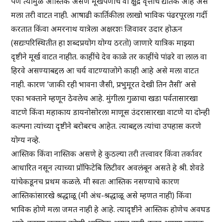
पण त्यामुळे आस्तिक असणे मूर्खपणाचे वा क्षुद्र वृत्तीचे द्योतक आहे असे
मला तरी वाटत नाही. आषाढी कार्तिकीला लाखो भाविक पंढरपूरला गर्दी
करतात किंवा अमरनाथ यात्रेला अक्षरशः जिवावर उदार होऊन
(सद्यःपरिस्थितीत हा शब्दप्रयोग योग्य ठरतो) जाणारे यात्रिक माझ्या
दृष्टीने मूर्ख वाटत नाहीत. काहींचे देव काळे तर काहींचे पांढरे वा लाल वा
हिरवे असण्याबद्दल आ चर्य वाटण्याजोगे काही आहे असे मला वाटत
नाही. कारण ‘जाकी रही भावना जैसी, प्रभुमूरत देखी तिन तैसी’ असे
एका भक्ताने म्हणून ठेवलेच आहे. मुंगीला गुळाचा खडा पर्वतासारखा
वाटणे किंवा महाकाय डायनोसोरला माणूस उंदरासारखा वाटणे या दोन्ही
कल्पना त्यांच्या दृष्टीने बरोबरच आहेत. त्याबद्दल त्यांचा उपहास करणे
योग्य नव्हे.
आस्तिक किंवा नास्तिक असणे हे कुठल्या तरी तत्त्वावर किंवा तर्कावर
आधारित नसून त्याच्या प्रॉफिटेबि लिटीवर अवलंबून असते हे श्री. शेवडे
यांचेकडूनच प्रथम कळले. मी स्वतः आस्तिक नसण्याचे कारण
आस्तिकांसारखे श्रद्धाळू (मी अंध-श्रद्धाळू असे म्हणत नाही) किंवा
भाविक होणे मला जमत नाही हे आहे. त्यादृष्टीने आस्तिक होणेच अवघड