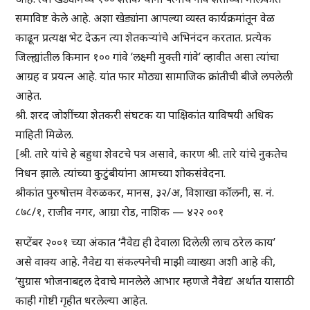
समाविष्ट केले आहे. अशा खेड्यांना आपल्या व्यस्त कार्यक्रमांतून वेळ
काढून प्रत्यक्ष भेट देऊन त्या शेतकऱ्यांचे अभिनंदन करतात. प्रत्येक
जिल्ह्यांतील किमान १०० गांवे ‘लक्ष्मी मुक्ती गांवे’ व्हावीत असा त्यांचा
आग्रह व प्रयत्न आहे. यांत फार मोठ्या सामाजिक क्रांतीची बीजे लपलेली
आहेत.
श्री. शरद जोशींच्या शेतकरी संघटक या पाक्षिकांत याविषयी अधिक
माहिती मिळेल.
[श्री. तारे यांचे हे बहुधा शेवटचे पत्र असावे, कारण श्री. तारे यांचे नुकतेच
निधन झाले. त्यांच्या कुटुंबीयांना आमच्या शोकसंवेदना.
श्रीकांत पुरुषोत्तम वेरुळकर, मानस, ३२/अ, विशाखा कॉलनी, स. नं.
८७८/१, राजीव नगर, आग्रा रोड, नाशिक — ४२२ ००१
सप्टेंबर २००१ च्या अंकात ‘नैवेद्य ही देवाला दिलेली लाच ठरेल काय’
असे वाक्य आहे. नैवेद्य या संकल्पनेची माझी व्याख्या अशी आहे की,
‘सुग्रास भोजनाबद्दल देवाचे मानलेले आभार म्हणजे नैवेद्य’ अर्थात यासाठी
काही गोष्टी गृहीत धरलेल्या आहेत.