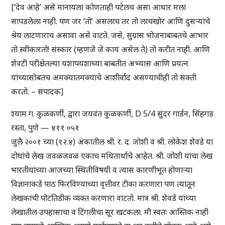
[‘देव आहे’ असे मानायला कोणताही पटेलच असा आधार मला
सापडलेला नाही. पण जर ‘तो’ असलाच तर तो लाचखोर आणि दुसऱ्यांचे
श्रेय लाटणाराच असावा असे वाटते. जसे, सुग्रास भोजनाबाबतचे आभार
तो स्वीकारतो! संस्कार (म्हणजे जे काय असेल ते) तो करीत नाही. आणि
शेवटी परीक्षेतल्या यशापयशाच्या बाबतीत अभ्यास आणि प्रयत्न
यांच्यासोबतच अमक्यातमक्याचे आशीर्वाद असण्याचीही तो सक्ती
करतो. – संपादक]
श्याम ग. कुळकर्णी, द्वारा जयवंत कुळकर्णी, D 5/4 सुंदर गार्डन, सिंहगड
रस्ता, पुणे — ४११ ०५१
जुलै २००१ च्या (१२.४) अंकातील श्री. र. द. जोशी व श्री. लोकेश शेवडे या
दोघांचे लेख जवळजवळ एकाच मथितार्थाचे आहेत. श्री. जोशी यांचा लेख
भारतीयांच्या आजच्या स्थितीविषयी व त्यास कारणीभूत होणाऱ्या
विज्ञानाकडे पाठ फिरविण्याच्या वृत्तीवर टीका करणारा पण त्यातून
लेखकाची पोटतिडीक व्यक्त करणारा वाटतो. मात्र श्री. शेवडे यांच्या
लेखातील उपहासाचा व टिंगलीचा सूर खटकला. मी स्वतः आस्तिक नाही