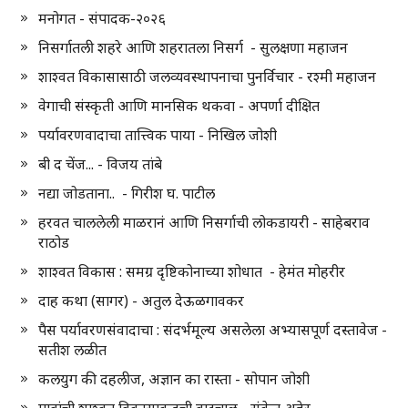
मनोगत - संपादक-२०२६
निसर्गातली शहरे आणि शहरातला निसर्ग - सुलक्षणा महाजन
शाश्वत विकासासाठी जलव्यवस्थापनाचा पुनर्विचार - रश्मी महाजन
वेगाची संस्कृती आणि मानसिक थकवा - अपर्णा दीक्षित
पर्यावरणवादाचा तात्त्विक पाया - निखिल जोशी
बी द चेंज... - विजय तांबे
नद्या जोडताना.. - गिरीश घ. पाटील
हरवत चाललेली माळरानं आणि निसर्गाची लोकडायरी - साहेबराव
राठोड
शाश्वत विकास : समग्र दृष्टिकोनाच्या शोधात - हेमंत मोहरीर
दाह कथा (सागर) - अतुल देऊळगावकर
पैस पर्यावरणसंवादाचा : संदर्भमूल्य असलेला अभ्यासपूर्ण दस्तावेज -
सतीश लळीत
कलयुग की दहलीज, अज्ञान का रास्ता - सोपान जोशी