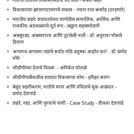
गावांची शाश्वत विकासाकडची वाटचाल - संकेत अहेर
विकासाच्या झगमगाटामागचे वास्तव - नयना राज बन्सोड (दरडमारे)
भारतीय शहरे: शाश्वततेच्या मार्गातील सामाजिक, आर्थिक आणि
राजकीय अडथळ्यांचे मूर्त रूप - प्रद्युम्न सहस्रभोजनी
अन्नसुरक्षा, अन्नस्वराज्य आणि तुटलेली नाती - डॉ. अनुराधा भोसले
दिवाण
आपणच आपल्या नद्यांचे सर्वात मोठे प्रदूषक आहोत का? - डॉ. प्रमोद
मोघे
जीडीपीच्या देवाचे पितळ! - अनिकेत मोताळे
जीडीपीपलीकडील शाश्वत विकासाचा शोध - हरिहर सारंग
बेधुंद शहरीकरण, मातीचे मरण आणि वंचितांचे मूक आक्रंदन -
प्रमोद देशपांडे
शहरे, नद्या, आणि पुण्याचे पाणी - Case Study - शैलजा देशपांडे