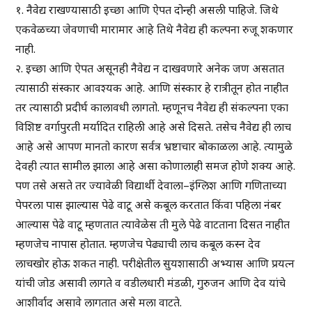
१. नैवेद्य राखण्यासाठी इच्छा आणि ऐपत दोन्ही असली पाहिजे. जिथे
एकवेळच्या जेवणाची मारामार आहे तिथे नैवेद्य ही कल्पना रुजू शकणार
नाही.
२. इच्छा आणि ऐपत असूनही नैवेद्य न दाखवणारे अनेक जण असतात
त्यासाठी संस्कार आवश्यक आहे. आणि संस्कार हे रात्रीतून होत नाहीत
तर त्यासाठी प्रदीर्घ कालावधी लागतो. म्हणूनच नैवेद्य ही संकल्पना एका
विशिष्ट वर्गापुरती मर्यादित राहिली आहे असे दिसते. तसेच नैवेद्य ही लाच
आहे असे आपण मानतो कारण सर्वत्र भ्रष्टाचार बोकाळला आहे. त्यामुळे
देवही त्यात सामील झाला आहे असा कोणालाही समज होणे शक्य आहे.
पण तसे असते तर ज्यावेळी विद्यार्थी देवाला–इंग्लिश आणि गणिताच्या
पेपरला पास झाल्यास पेढे वाटू असे कबूल करतात किंवा पहिला नंबर
आल्यास पेढे वाटू म्हणतात त्यावेळेस ती मुले पेढे वाटताना दिसत नाहीत
म्हणजेच नापास होतात. म्हणजेच पेढ्याची लाच कबूल कस्न देव
लाचखोर होऊ शकत नाही. परीक्षेतील सुयशासाठी अभ्यास आणि प्रयत्न
यांची जोड असावी लागते व वडीलधारी मंडळी, गुरुजन आणि देव यांचे
आशीर्वाद असावे लागतात असे मला वाटते.