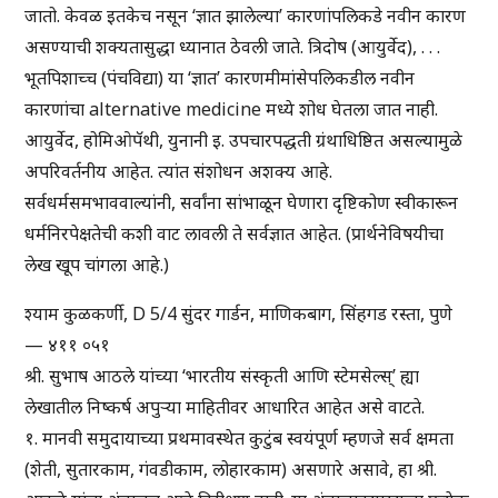
जातो. केवळ इतकेच नसून ‘ज्ञात झालेल्या’ कारणांपलिकडे नवीन कारण
असण्याची शक्यतासुद्धा ध्यानात ठेवली जाते. त्रिदोष (आयुर्वेद), . . .
भूतपिशाच्च (पंचविद्या) या ‘ज्ञात’ कारणमीमांसेपलिकडील नवीन
कारणांचा alternative medicine मध्ये शोध घेतला जात नाही.
आयुर्वेद, होमिओपॅथी, युनानी इ. उपचारपद्धती ग्रंथाधिष्ठित असल्यामुळे
अपरिवर्तनीय आहेत. त्यांत संशोधन अशक्य आहे.
सर्वधर्मसमभाववाल्यांनी, सर्वांना सांभाळून घेणारा दृष्टिकोण स्वीकारून
धर्मनिरपेक्षतेची कशी वाट लावली ते सर्वज्ञात आहेत. (प्रार्थनेविषयीचा
लेख खूप चांगला आहे.)
श्याम कुळकर्णी, D 5/4 सुंदर गार्डन, माणिकबाग, सिंहगड रस्ता, पुणे
— ४११ ०५१
श्री. सुभाष आठले यांच्या ‘भारतीय संस्कृती आणि स्टेमसेल्स्’ ह्या
लेखातील निष्कर्ष अपुऱ्या माहितीवर आधारित आहेत असे वाटते.
१. मानवी समुदायाच्या प्रथमावस्थेत कुटुंब स्वयंपूर्ण म्हणजे सर्व क्षमता
(शेती, सुतारकाम, गंवडीकाम, लोहारकाम) असणारे असावे, हा श्री.