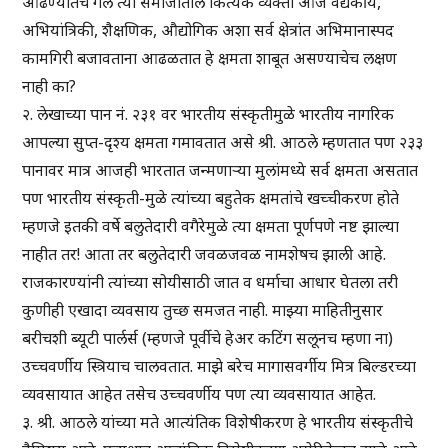
ओढण्यातच गेले त्या समाजातील कित्येक व्यक्ती आज वैद्यकीय,
अभियांत्रिकी, शैक्षणिक, औद्योगिक अशा सर्व क्षेत्रांत अभिमानास्पद
कामगिरी बजावताना आढळतात हे क्षमता शाबूत असण्याचेच लक्षण
नाही का?
२. लेखाच्या पान नं. २३१ वर भारतीय संस्कृतीमुळे भारतीय नागरिक
आपल्या सुप्त-दृश्य क्षमता गमावतात असे श्री. आठले म्हणतात पण २३३
पानावर मात्र आजही भारतात जन्मणाऱ्या मुलांमध्ये सर्व क्षमता असतात
पण भारतीय संस्कृती-मुळे त्यांच्या बहुतेक क्षमतांचे खच्चीकरण होते
म्हणजे इतकी वर्षे बलुतेदारी वगैरेमुळे त्या क्षमता पूर्णपणे नष्ट झाल्या
नाहीत तर! आता तर बलुतेदारी जवळजवळ नामशेषच झाली आहे.
राजकारण्यांनी त्यांच्या सोयीसाठी जात व धर्माचा आधार घेतला तरी
कुणीही एखादा व्यवसाय तुच्छ समजत नाही. माझ्या माहितीनुसार
बरीचशी ब्यूटी पार्लर्स (म्हणजे पूर्वीचे हेअर कटिंग सलूनच म्हणा ना)
उच्चवर्णीय स्त्रियाच चालवतात. माझे बरेच मागासवर्गीय मित्र बिल्डरच्या
व्यवसायात आहेत तसेच उच्चवर्णीय पण त्या व्यवसायात आहेत.
३. श्री. आठले यांच्या मते आत्यंतिक विशेषीकरण हे भारतीय संस्कृतीचे