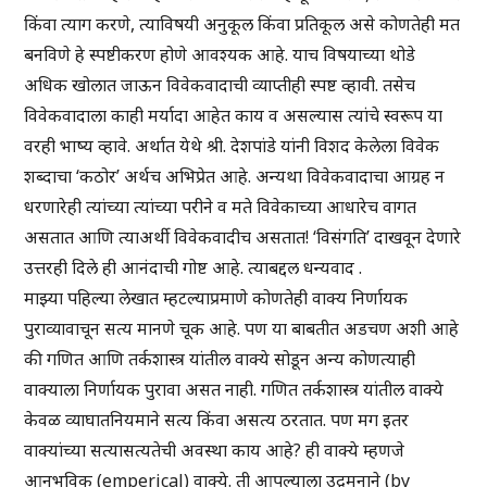
किंवा त्याग करणे, त्याविषयी अनुकूल किंवा प्रतिकूल असे कोणतेही मत
बनविणे हे स्पष्टीकरण होणे आवश्यक आहे. याच विषयाच्या थोडे
अधिक खोलात जाऊन विवेकवादाची व्याप्तीही स्पष्ट व्हावी. तसेच
विवेकवादाला काही मर्यादा आहेत काय व असल्यास त्यांचे स्वरूप या
वरही भाष्य व्हावे. अर्थात येथे श्री. देशपांडे यांनी विशद केलेला विवेक
शब्दाचा ‘कठोर’ अर्थच अभिप्रेत आहे. अन्यथा विवेकवादाचा आग्रह न
धरणारेही त्यांच्या त्यांच्या परीने व मते विवेकाच्या आधारेच वागत
असतात आणि त्याअर्थी विवेकवादीच असतात! ‘विसंगति’ दाखवून देणारे
उत्तरही दिले ही आनंदाची गोष्ट आहे. त्याबद्दल धन्यवाद .
माझ्या पहिल्या लेखात म्हटल्याप्रमाणे कोणतेही वाक्य निर्णायक
पुराव्यावाचून सत्य मानणे चूक आहे. पण या बाबतीत अडचण अशी आहे
की गणित आणि तर्कशास्त्र यांतील वाक्ये सोडून अन्य कोणत्याही
वाक्याला निर्णायक पुरावा असत नाही. गणित तर्कशास्त्र यांतील वाक्ये
केवळ व्याघातनियमाने सत्य किंवा असत्य ठरतात. पण मग इतर
वाक्यांच्या सत्यासत्यतेची अवस्था काय आहे? ही वाक्ये म्हणजे
आनुभविक (emperical) वाक्ये. ती आपल्याला उद्गमनाने (by