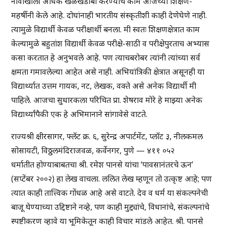
नावाखाली अधिक खेळखंडोबा करण्याचे काम आजच्या शिक्षण-
महर्षीनी केले आहे. दोघांनाही भारतीय संस्कृतीशी काही देणेघेणे नाही.
त्यामुळे विद्यार्थी केवळ परीक्षार्थी बनला. मी स्वतः शिक्षणक्षेत्रात काम
केल्यामुळे बहुतांश विद्यार्थी केवळ परीक्षे-साठी व परीक्षेपुरताच अभ्यास
कसा करतात हे अनुभवले आहे. पण त्याचबरोबर त्यांनी त्यांच्या सर्व
क्षमता गमावलेल्या आहेत असे नाही. अभियांत्रिकी क्षेत्रात असूनही या
विद्यार्थ्यात उत्तम गायक, नट, लेखक, वक्ते असे अनेक विद्यार्थी मी
पाहिले. आजचा सुधारकला परिचित प्रा. शेषराव मोरे हे माझ्या अनेक
विद्यार्थ्यांपैकी एक हे अभिमानाने सांगावेसे वाटते.
राज्यश्री क्षीरसागर, फ्लॅट क्र. ६, सुरेन्द्र अपार्टमेंट, प्लॉट ३, नीलकमल
सोसायटी, विठ्ठलमंदिराजवळ, कर्वेनगर, पुणे — ४११ ०५२
धर्मातीत होण्याबाबतचा श्री. रमेश पानसे यांचा ‘पावसानंतरचे ऊन’
(सप्टेंबर २००२) हा लेख वाचला. ललित लेख म्हणून तो उत्कृष्ट आहे; पण
त्यात काही तात्त्विक गोंधळ आहे असे वाटते. देव व धर्म या संकल्पनेची
बाजू घेण्याच्या उद्दिष्टाने नव्हे, पण काही मुद्द्यांचे, विधानांचे, संकल्पनांचे
स्पष्टीकरण व्हावे या भूमिकेतून काही विचार मांडले आहेत. श्री. पानसे