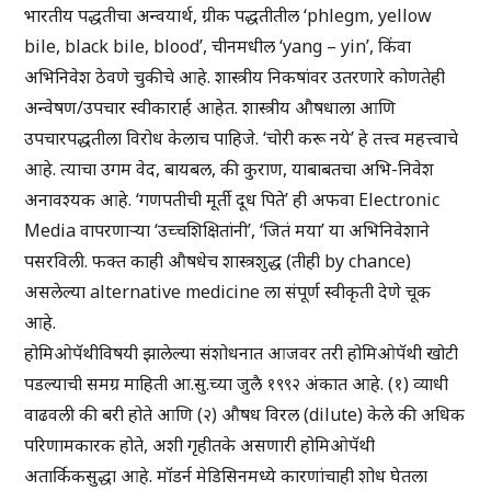
भारतीय पद्धतीचा अन्वयार्थ, ग्रीक पद्धतीतील ‘phlegm, yellow
bile, black bile, blood’, चीनमधील ‘yang – yin’, किंवा
अभिनिवेश ठेवणे चुकीचे आहे. शास्त्रीय निकषांवर उतरणारे कोणतेही
अन्वेषण/उपचार स्वीकारार्ह आहेत. शास्त्रीय औषधाला आणि
उपचारपद्धतीला विरोध केलाच पाहिजे. ‘चोरी करू नये’ हे तत्त्व महत्त्वाचे
आहे. त्याचा उगम वेद, बायबल, की कुराण, याबाबतचा अभि-निवेश
अनावश्यक आहे. ‘गणपतीची मूर्ती दूध पिते’ ही अफवा Electronic
Media वापरणाऱ्या ‘उच्चशिक्षितांनी’, ‘जितं मया’ या अभिनिवेशाने
पसरविली. फक्त काही औषधेच शास्त्रशुद्ध (तीही by chance)
असलेल्या alternative medicine ला संपूर्ण स्वीकृती देणे चूक
आहे.
होमिओपॅथीविषयी झालेल्या संशोधनात आजवर तरी होमिओपॅथी खोटी
पडल्याची समग्र माहिती आ.सु.च्या जुलै १९९२ अंकात आहे. (१) व्याधी
वाढवली की बरी होते आणि (२) औषध विरल (dilute) केले की अधिक
परिणामकारक होते, अशी गृहीतके असणारी होमिओपॅथी
अतार्किकसुद्धा आहे. मॉडर्न मेडिसिनमध्ये कारणांचाही शोध घेतला