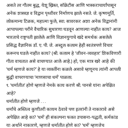
असते तर गौतम बुद्ध, येशू ख्रिस्त, सॉक्रेटीस आणि भास्कराचार्यांपासून
अनेक शास्त्रज्ञ व विद्वान पृथ्वीवर निर्माणच झाले नसते. जे. कृष्णमूर्ति,
लोकमान्य टिळक, महात्मा फुले, स्वा. सावरकर अशा अनेक विद्वानांनी
आपापल्या परीने वैचारिक सुधारणा घडवून आणल्या नाहीत काय? आज
भारताचे राष्ट्रपती झालेले आणि विज्ञानयुगाचे खंदे समर्थक असलेले
प्रसिद्ध वैज्ञानिक डॉ. ए. पी. जे. अब्दुल कलाम हेही स्वतंत्रपणे विचार
करूनच घडले नाहीत काय? (श्री. कलाम हे ‘जीवन-व्यवहार’ शिकविणारी
गीता वाचतात असे वाचण्यात आले आहे.) हो, एक मात्र खरे आहे की
‘धर्म म्हणजे काय?’ हे या व्यक्तींना कळले असावे म्हणूनच त्यांनी आपली
बुद्धी वापरण्याचा ‘माणसाचा धर्म’ पाळला.
९. ‘धर्मातीत’ होणे म्हणजे नेमके काय करणे श्री. पानसे यांना अपेक्षित
आहे?
धर्मातीत होणे म्हणजे . . .
धर्मांचे अस्तित्व कुणीतरी कायम ठेवावे पण इतरांनी ते नाकारावे असे
अपेक्षित आहे का? ‘धर्म’ ही संकल्पना फक्त उपासना-पद्धती, कर्मकांड
या अर्थाने नाकारणे, म्हणजे धर्मातीत होणे का? ‘धर्म’ म्हणजेच