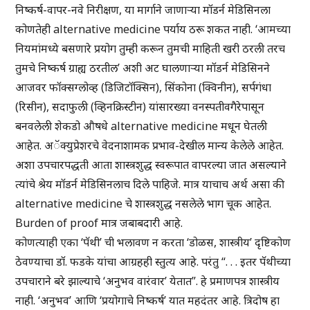
निष्कर्ष-वापर-नवे निरीक्षण, या मार्गाने जाणाऱ्या मॉडर्न मेडिसिनला
कोणतेही alternative medicine पर्याय ठरू शकत नाही. ‘आमच्या
नियमांमध्ये बसणारे प्रयोग तुम्ही करून तुमची माहिती खरी ठरली तरच
तुमचे निष्कर्ष ग्राह्य ठरतील’ अशी अट घालणाऱ्या मॉडर्न मेडिसिनने
आजवर फॉक्सग्लोव्ह (डिजिटॉक्सिन), सिंकोना (क्विनीन), सर्पगंधा
(रिसीन), सदाफुली (व्हिनक्रिस्टीन) यांसारख्या वनस्पतीवगैरेपासून
बनवलेली शेकडो औषधे alternative medicine मधून घेतली
आहेत. अॅक्युप्रेशरचे वेदनाशामक प्रभाव-देखील मान्य केलेले आहेत.
अशा उपचारपद्धती आता शास्त्रशुद्ध स्वरूपात वापरल्या जात असल्याने
त्यांचे श्रेय मॉडर्न मेडिसिनलाच दिले पाहिजे. मात्र याचाच अर्थ असा की
alternative medicine चे शास्त्रशुद्ध नसलेले भाग चूक आहेत.
Burden of proof मात्र जबाबदारी आहे.
कोणत्याही एका ‘पॅथी’ ची भलावण न करता ‘डोळस, शास्त्रीय’ दृष्टिकोण
ठेवण्याचा डॉ. फडके यांचा आग्रहही स्तुत्य आहे. परंतु “. . . इतर पॅथीच्या
उपचाराने बरे झाल्याचे ‘अनुभव वारंवार’ येतात”. हे प्रमाणपत्र शास्त्रीय
नाही. ‘अनुभव’ आणि ‘प्रयोगाचे निष्कर्ष’ यात महदंतर आहे. त्रिदोष हा