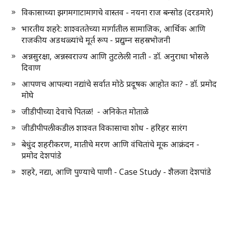
विकासाच्या झगमगाटामागचे वास्तव - नयना राज बन्सोड (दरडमारे)
भारतीय शहरे: शाश्वततेच्या मार्गातील सामाजिक, आर्थिक आणि
राजकीय अडथळ्यांचे मूर्त रूप - प्रद्युम्न सहस्रभोजनी
अन्नसुरक्षा, अन्नस्वराज्य आणि तुटलेली नाती - डॉ. अनुराधा भोसले
दिवाण
आपणच आपल्या नद्यांचे सर्वात मोठे प्रदूषक आहोत का? - डॉ. प्रमोद
मोघे
जीडीपीच्या देवाचे पितळ! - अनिकेत मोताळे
जीडीपीपलीकडील शाश्वत विकासाचा शोध - हरिहर सारंग
बेधुंद शहरीकरण, मातीचे मरण आणि वंचितांचे मूक आक्रंदन -
प्रमोद देशपांडे
शहरे, नद्या, आणि पुण्याचे पाणी - Case Study - शैलजा देशपांडे