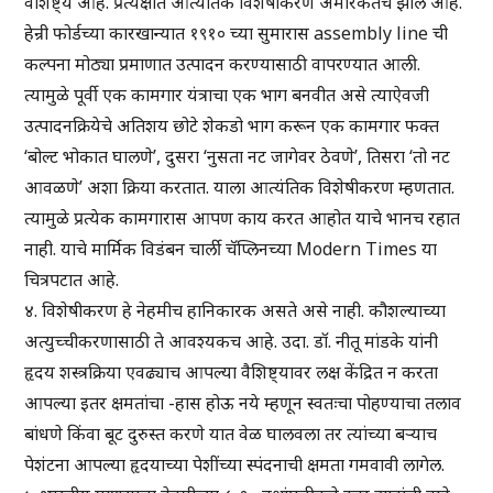
वैशिष्ट्य आहे. प्रत्यक्षात आत्यंतिक विशेषीकरण अमेरिकेतच झाले आहे.
हेन्री फोर्डच्या कारखान्यात १९१० च्या सुमारास assembly line ची
कल्पना मोठ्या प्रमाणात उत्पादन करण्यासाठी वापरण्यात आली.
त्यामुळे पूर्वी एक कामगार यंत्राचा एक भाग बनवीत असे त्याऐवजी
उत्पादनक्रियेचे अतिशय छोटे शेकडो भाग करून एक कामगार फक्त
‘बोल्ट भोकात घालणे’, दुसरा ‘नुसता नट जागेवर ठेवणे’, तिसरा ‘तो नट
आवळणे’ अशा क्रिया करतात. याला आत्यंतिक विशेषीकरण म्हणतात.
त्यामुळे प्रत्येक कामगारास आपण काय करत आहोत याचे भानच रहात
नाही. याचे मार्मिक विडंबन चार्ली चॅप्लिनच्या Modern Times या
चित्रपटात आहे.
४. विशेषीकरण हे नेहमीच हानिकारक असते असे नाही. कौशल्याच्या
अत्युच्चीकरणासाठी ते आवश्यकच आहे. उदा. डॉ. नीतू मांडके यांनी
हृदय शस्त्रक्रिया एवढ्याच आपल्या वैशिष्ट्यावर लक्ष केंद्रित न करता
आपल्या इतर क्षमतांचा -हास होऊ नये म्हणून स्वतःचा पोहण्याचा तलाव
बांधणे किंवा बूट दुरुस्त करणे यात वेळ घालवला तर त्यांच्या बऱ्याच
पेशंटना आपल्या हृदयाच्या पेशींच्या स्पंदनाची क्षमता गमवावी लागेल.