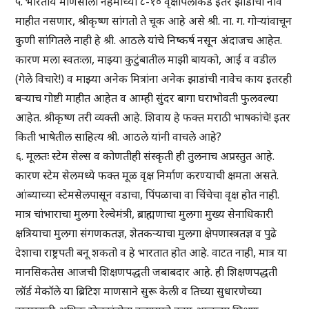
५. भारतीय माणसाला नेहमीच्या ८-१० वृक्षांपलीकडे इतर झाडांची नावे
माहीत नसणार, श्रीकृष्ण सांगतो ते चूक आहे असे श्री. ना. ग. गोऱ्यांवाचून
कुणी सांगितले नाही हे श्री. आठले यांचे निष्कर्ष नसून अंदाजच आहेत.
कारण मला स्वतःला, माझ्या कुटुंबातील माझी बायको, आई व वडील
(गेले विचारे!) व माझ्या अनेक मित्रांना अनेक झाडांची नावेच काय इतरही
बऱ्याच गोष्टी माहीत आहेत व आम्ही सुंदर बागा घराभोवती फुलवल्या
आहेत. श्रीकृष्ण तरी व्यक्ती आहे. शिवाय हे फक्त मराठी भाषकांचे! इतर
किती भाषेतील साहित्य श्री. आठले यांनी वाचले आहे?
६. मूलतः स्टेम सेल्स व कोणतीही संस्कृती ही तुलनाच अप्रस्तुत आहे.
कारण स्टेम सेलमध्ये फक्त मूळ वृक्ष निर्माण करण्याची क्षमता असते.
आंब्याच्या स्टेमसेलपासून वडाचा, पिंपळाचा वा चिंचेचा वृक्ष होत नाही.
मात्र चांभाराचा मुलगा रेल्वेमंत्री, ब्राह्मणाचा मुलगा मुख्य सेनाधिकारी
क्षत्रियाचा मुलगा संगणकतज्ञ, शेतकऱ्याचा मुलगा क्षेपणास्त्रतज्ञ व पुढे
देशाचा राष्ट्रपती बनू शकतो व हे भारतात होत आहे. वाटत नाही, मात्र या
मानसिकतेस आजची शिक्षणपद्धती जबाबदार आहे. ही शिक्षणपद्धती
लॉर्ड मेकॉले या ब्रिटिश माणसाने सुरू केली व तिच्या सुधारणेच्या