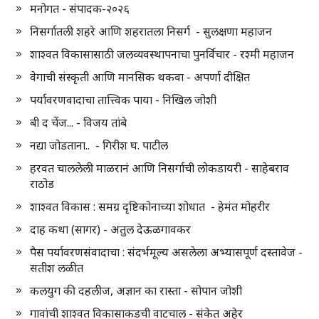
मनोगत - संपादक-२०२६
निसर्गातली शहरे आणि शहरातला निसर्ग - सुलक्षणा महाजन
शाश्वत विकासासाठी जलव्यवस्थापनाचा पुनर्विचार - रश्मी महाजन
वेगाची संस्कृती आणि मानसिक थकवा - अपर्णा दीक्षित
पर्यावरणवादाचा तात्त्विक पाया - निखिल जोशी
बी द चेंज... - विजय तांबे
नद्या जोडताना.. - गिरीश घ. पाटील
हरवत चाललेली माळरानं आणि निसर्गाची लोकडायरी - साहेबराव
राठोड
शाश्वत विकास : समग्र दृष्टिकोनाच्या शोधात - हेमंत मोहरीर
दाह कथा (सागर) - अतुल देऊळगावकर
पैस पर्यावरणसंवादाचा : संदर्भमूल्य असलेला अभ्यासपूर्ण दस्तावेज -
सतीश लळीत
कलयुग की दहलीज, अज्ञान का रास्ता - सोपान जोशी
गावांची शाश्वत विकासाकडची वाटचाल - संकेत अहेर