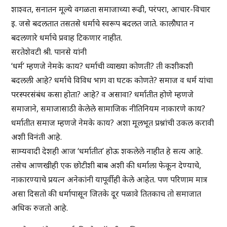
शाश्वत, सनातन मूल्ये वगळता समाजाच्या रूढी, परंपरा, आचार-विचार
इ. जसे बदलतात तसतसे धर्माचे स्वरूप बदलत जाते. कालौघात न
बदलणारे धर्माचे प्रवाह टिकणार नाहीत.
सरतेशेवटी श्री. पानसे यांनी
‘धर्म’ म्हणजे नेमके काय? धर्माची व्याख्या कोणती? ती कशीकशी
बदलली आहे? धर्माचे विविध भाग वा घटक कोणते? समाज व धर्म यांचा
परस्परसंबंध कसा होता? आहे? व असावा? धर्मातीत होणे म्हणजे
समाजाने, समाजासाठी केलेले सामाजिक नीतिनियम नाकारणे काय?
धर्मातीत समाज म्हणजे नेमके काय? अशा मूलभूत प्रश्नांची उकल करावी
अशी विनंती आहे.
साम्यवादी देशही आज ‘धर्मातीत’ होऊ शकलेले नाहीत हे सत्य आहे.
तसेच आणखीही एक छोटीशी बाब अशी की धर्माला फेकून देण्याचे,
नाकारण्याचे प्रयत्न अनेकांनी यापूर्वीही केले आहेत. पण परिणाम मात्र
असा दिसतो की धर्मापासून जितके दूर पळावे तितकाच तो समाजात
अधिक रुजतो आहे.