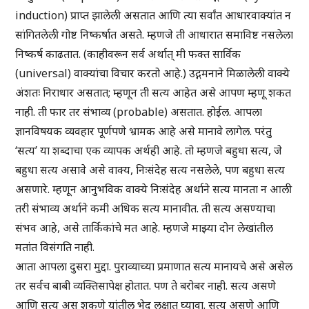
induction) प्राप्त झालेली असतात आणि त्या सर्वांत आधारवाक्यांत न
सांगितलेली गोष्ट निष्कर्षात असते. म्हणजे ती आधारात समाविष्ट नसलेला
निष्कर्ष काढतात. (काहीवरून सर्व अर्थात् मी फक्त सार्विक
(universal) वाक्यांचा विचार करतो आहे.) उद्गमनाने मिळालेली वाक्ये
अंशतः निराधार असतात; म्हणून ती सत्य आहेत असे आपण म्हणू शकत
नाही. ती फार तर संभाव्य (probable) असतात. होईल. आपला
ज्ञानविषयक व्यवहार पूर्णपणे भ्रामक आहे असे मानावे लागेल. परंतु
‘सत्य’ या शब्दाचा एक व्यापक अर्थही आहे. तो म्हणजे बहुधा सत्य, जे
बहुधा सत्य असावे असे वाक्य, निःसंदेह सत्य नसलेले, पण बहुधा सत्य
असणारे. म्हणून आनुभविक वाक्ये निःसंदेह अर्थाने सत्य मानता न आली
तरी संभाव्य अर्थाने कमी अधिक सत्य मानावीत. ती सत्य असण्याचा
संभव आहे, असे तार्किकांचे मत आहे. म्हणजे माझ्या दोन लेखांतील
मतांत विसंगति नाही.
आता आपला दुसरा मुद्दा. पुराव्याच्या प्रमाणात सत्य मानायचे असे असेल
तर सर्वच बाबी व्यक्तिसापेक्ष होतात. पण ते बरोबर नाही. सत्य असणे
आणि सत्य असू शकणे यांतील भेद लक्षात घ्यावा. सत्य असणे आणि