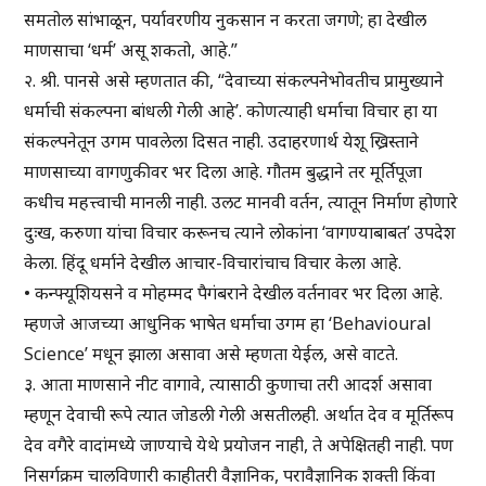
समतोल सांभाळून, पर्यावरणीय नुकसान न करता जगणे; हा देखील
माणसाचा ‘धर्म’ असू शकतो, आहे.”
२. श्री. पानसे असे म्हणतात की, “देवाच्या संकल्पनेभोवतीच प्रामुख्याने
धर्माची संकल्पना बांधली गेली आहे’. कोणत्याही धर्माचा विचार हा या
संकल्पनेतून उगम पावलेला दिसत नाही. उदाहरणार्थ येशू ख्रिस्ताने
माणसाच्या वागणुकीवर भर दिला आहे. गौतम बुद्धाने तर मूर्तिपूजा
कधीच महत्त्वाची मानली नाही. उलट मानवी वर्तन, त्यातून निर्माण होणारे
दुःख, करुणा यांचा विचार करूनच त्याने लोकांना ‘वागण्याबाबत’ उपदेश
केला. हिंदू धर्माने देखील आचार-विचारांचाच विचार केला आहे.
• कन्फ्यूशियसने व मोहम्मद पैगंबराने देखील वर्तनावर भर दिला आहे.
म्हणजे आजच्या आधुनिक भाषेत धर्माचा उगम हा ‘Behavioural
Science’ मधून झाला असावा असे म्हणता येईल, असे वाटते.
३. आता माणसाने नीट वागावे, त्यासाठी कुणाचा तरी आदर्श असावा
म्हणून देवाची रूपे त्यात जोडली गेली असतीलही. अर्थात देव व मूर्तिरूप
देव वगैरे वादांमध्ये जाण्याचे येथे प्रयोजन नाही, ते अपेक्षितही नाही. पण
निसर्गक्रम चालविणारी काहीतरी वैज्ञानिक, परावैज्ञानिक शक्ती किंवा