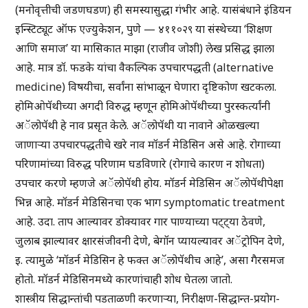
(मनोवृत्तीची जडणघडण) ही समस्यासुद्धा गंभीर आहे. यासंबंधाने इंडियन
इन्स्टिट्यूट ऑफ एज्युकेशन, पुणे — ४११०२९ या संस्थेच्या ‘शिक्षण
आणि समाज’ या मासिकात माझा (राजीव जोशी) लेख प्रसिद्ध झाला
आहे. मात्र डॉ. फडके यांचा वैकल्पिक उपचारपद्धती (alternative
medicine) विषयीचा, सर्वांना सांभाळून घेणारा दृष्टिकोण खटकला.
होमिओपॅथीच्या अगदी विरुद्ध म्हणून होमिओपॅथीच्या पुरस्कर्त्यांनी
अॅलोपॅथी हे नाव प्रसृत केले. अॅलोपॅथी या नावाने ओळखल्या
जाणाऱ्या उपचारपद्धतीचे खरे नाव मॉडर्न मेडिसिन असे आहे. रोगाच्या
परिणामांच्या विरुद्ध परिणाम घडविणारे (रोगाचे कारण न शोधता)
उपचार करणे म्हणजे अॅलोपॅथी होय. मॉडर्न मेडिसिन अॅलोपॅथीपेक्षा
भिन्न आहे. मॉडर्न मेडिसिनचा एक भाग symptomatic treatment
आहे. उदा. ताप आल्यावर डोक्यावर गार पाण्याच्या पट्ट्या ठेवणे,
जुलाब झाल्यावर क्षारसंजीवनी देणे, बेगॉन प्यायल्यावर अॅट्रोपिन देणे,
इ. त्यामुळे ‘मॉडर्न मेडिसिन हे फक्त अॅलोपॅथीच आहे’, असा गैरसमज
होतो. मॉडर्न मेडिसिनमध्ये कारणांचाही शोध घेतला जातो.
शास्त्रीय सिद्धान्तांची पडताळणी करणाऱ्या, निरीक्षण-सिद्धान्त-प्रयोग-