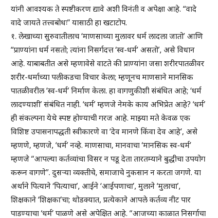
यांनी आवश्यक ते स्पष्टीकरण द्यावे अशी विनंती व अपेक्षा आहे. “वादे
वादे जायते तत्त्वबोधः” यासाठी हा खटाटोप.
१. लेखाच्या सुरुवातीलाच ‘माणसाच्या मुलावर धर्म लादला जातो’ आणि
“प्राण्यांना धर्म नसतो; त्यांना निसर्गदत्त ‘स्व-धर्म’ असतो’, असे विधान
आहे. याबाबतीत असे म्हणावेसे वाटते की प्राण्यांना जसा शरीरपातळीवर
शरीर-धर्माच्या पलीकडचा विचार केला; म्हणूनच माणसाने मानसिक
पातळीवरील ‘स्व-धर्म’ निर्माण केला. हा वागणुकीशी संबंधित आहे; ‘धर्म
लादण्याशी’ संबंधित नाही. ‘धर्म’ म्हणजे नेमके काय अभिप्रेत आहे? ‘धर्म’
ही संकल्पना येथे स्पष्ट होण्याची गरज आहे. माझ्या मते केवळ एक
विशिष्ट उपासनापद्धती स्वीकारणे वा ‘देव मानणे किंवा देव आहे’, असे
म्हणणे, म्हणजे, ‘धर्म’ नव्हे. माणसाचा, मानवाचा ‘मानसिक स्व-धर्म’
म्हणजे “आपल्या कर्तव्यांचा विसर न पडू देता तारतम्याने बुद्धीचा उपयोग
करून वागणे”. दुसऱ्या व्यक्तीचे, समाजाचे नुकसान न करता जगणे. या
अर्थाने पित्याने ‘पित्याचा’, आईने ‘आईपणाचा’, मुलाने ‘मुलाचा’,
शिक्षकाने ‘शिक्षका’चा; थोडक्यात, प्रत्येकाने आपले कर्तव्य नीट पार
पाडण्याचा ‘धर्म’ पाळणे असे अपेक्षित आहे. “आजच्या काळात निसर्गाचा