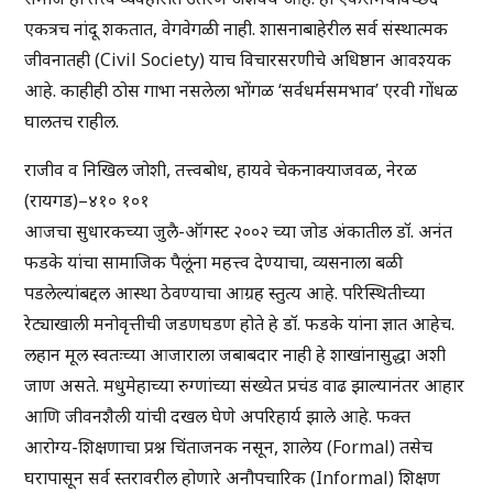
एकत्रच नांदू शकतात, वेगवेगळी नाही. शासनाबाहेरील सर्व संस्थात्मक
जीवनातही (Civil Society) याच विचारसरणीचे अधिष्ठान आवश्यक
आहे. काहीही ठोस गाभा नसलेला भोंगळ ‘सर्वधर्मसमभाव’ एरवी गोंधळ
घालतच राहील.
राजीव व निखिल जोशी, तत्त्वबोध, हायवे चेकनाक्याजवळ, नेरळ
(रायगड)–४१० १०१
आजचा सुधारकच्या जुलै-ऑगस्ट २००२ च्या जोड अंकातील डॉ. अनंत
फडके यांचा सामाजिक पैलूंना महत्त्व देण्याचा, व्यसनाला बळी
पडलेल्यांबद्दल आस्था ठेवण्याचा आग्रह स्तुत्य आहे. परिस्थितीच्या
रेट्याखाली मनोवृत्तीची जडणघडण होते हे डॉ. फडके यांना ज्ञात आहेच.
लहान मूल स्वतःच्या आजाराला जबाबदार नाही हे शाखांनासुद्धा अशी
जाण असते. मधुमेहाच्या रुग्णांच्या संख्येत प्रचंड वाढ झाल्यानंतर आहार
आणि जीवनशैली यांची दखल घेणे अपरिहार्य झाले आहे. फक्त
आरोग्य-शिक्षणाचा प्रश्न चिंताजनक नसून, शालेय (Formal) तसेच
घरापासून सर्व स्तरावरील होणारे अनौपचारिक (Informal) शिक्षण