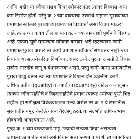
आणि अखेर या स्वीकारासह किंवा स्वीकारानंतर त्यावर विश्वास असा
क्रम निर्माण होतो. परंतु क्र. २ च्या वाक्याचा उत्तरार्ध पाहाता ‘पुराव्याच्या
प्रमाणात स्वीकार पुराव्याच्या प्रमाणात विश्वास’ असा विचार मांडला
आहे. क्र. २ च्या वाक्यातील हा भाग क्र. १ च्या वाक्याशी पूर्णपणे विसंगत
आहे. एकदा ‘पूर्ण सत्याचाच स्वीकार करावा’ असे म्हटल्यावर ‘कमी
प्रमाणात पुरावा असेल तर कमी प्रमाणात स्वीकार’ संभवतच नाही. ज्या
विधानाच्या सत्यतेकरिता निर्णायक, शंभर टक्के, पुरावा असतो ते विधान
सर्वांना सारखेच लागू व बंधनकारक असते. परंतु कमी-जास्त प्रमाणातील
पुरावा ग्राह्य धरून त्या त्या प्रमाणात ते विधान दोन व्यक्तींना कमी-
अधिक प्रतीचा (quality) व व्याप्तीचा (quantity) वाटेल व त्यानुसार
त्याच्या स्वीकारार्हतेचे व विश्वासार्हतेचे प्रमाण त्यांच्या-त्यांच्या पुरते भिन्न
राहील. ही सापेक्षता विवेकवादाला मान्य असेल तर क्र. १ चे लेखातील
सुरुवातीस नमूद केलेले वाक्य गैरलागू ठरते. या संदर्भात अधिक भाष्य
होण्याची आवश्यकता आहे.
पुन्हा क्र. १ च्या वाक्याकडे पाहू. ‘ज्याची सत्यता किंवा असत्यता
आपल्याला माहीत नाही असे विधान सत्य म्हणून वापरणे, त्याचा स्वीकार