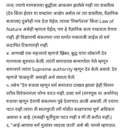
तत्त्व; ज्याचे माणसाच्या बुद्धीला आकलन झालेले नाही त्या शक्तीला
(देव किंवा ईश्वर या शब्दांवर आक्षेप असेल तर त्या शक्तीला, वैज्ञानिक
सत्याला) दुसरेही नाव देता येईल. त्याला ‘निसर्गतत्त्व’ किंवा Law of
Nature असेही म्हणता येईल, पण हे वैज्ञानिक सत्य नाकारता येणार
नाही. ही विज्ञानाची संकल्पना ज्या धर्मात नाकारली जाईल तो धर्म
कदाचित टिकणारही नाही.
४. आणखी एक महत्त्वाचे म्हणजे ख्रिस्त, बुद्ध यांना लोकांनी देव
मानायला सुरुवात केली. त्यांनी समाजाला सन्मार्गावर नेले म्हणून
समाजाने त्यांना Supreme authority म्हणून देव केले असावे. देव
म्हणजे ‘सत्प्रवृत्ती’ असाही अर्थ लावता येतो.
५. तसेच “देव रुजला म्हणून धर्म समाजात दाखल झाला’ हेही विधान
वरील विवेचनानंतर योग्य वाटत नाही. उलट धर्म (वागणूक या अर्थानेच)
रुजावा म्हणून देवाची संकल्पना पुढे ठेवण्यात आली असावी. ती ज्यांना
पटत नाही त्यांना ती स्वतःपुरती तरी मोडीत काढण्याचा पूर्ण अधिकार
असावा व आहे. (मलाही मूर्तीपूजा पटत नाही व मी ती करीत नाही.)
६. “आई-बापांचा धर्म मुलांवर लादला जातो’ असे श्री. पानसे म्हणतात.