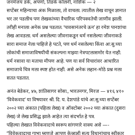
जनमेजय डंके, अपर्णा, तिडके कॉलनी, नाशिक — २
सप्टेंबर महिन्याचा अंक मिळाला, तो वाचला. त्यातील लेख वाचून ज्ञानात
भर तर पडलीच पण लेखकांच्या वैचारिक परिपक्वतेची जाणीव झाली.
तरीही मनाला अनेक प्रश्न पडतात. ‘पावसानंतरचे ऊन’ हा रमेश पानशांचा
लेख आवडला. धर्म असलेल्या जीवनाकडून धर्म नसलेल्या जीवनाकडे
सारा समाज नेला पाहिजे हे पटते, पण धर्म नसलेल्या किंवा आ.सु.च्या
लोकांची समाजाविषयीची संकल्पना माझ्या नेत्रपटलासमोर येत नाही.
धर्म नसावा या मताचा मीपण आहे. पण या सर्व विचारांवर आधारित
समाजाचे चित्र मला स्पष्ट होत नाही. असे अनेक लहान-मोठे प्रश्न मला
सतत पडतात.
अनंत बेडेकर, ४७, शांतिसागर सोसा., भारतनगर, मिरज — ४१६ ४१०
‘विवेकवाद’ या विषयावर श्री. दि. य. देशपांडे यांचे आ.सु.च्या सप्टेंबर
२००२ च्या अंकात (पहिला लेख) व ऑक्टोबर २००२ च्या अंकात (दुसरा
लेख) जे लेख प्रसिद्ध झाले आहेत त्या संदर्भात हे पत्र.
पहिल्या लेखात विवेकवादाचे स्वरूप सांगणारे वाक्य असे —-
“विवेकवादाचा गाभा म्हणजे आपण केव्हाही सत्य विधानांचाच स्वीकार