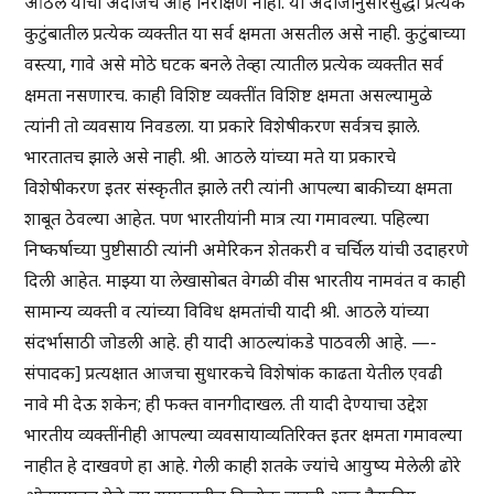
आठले यांचा अंदाजच आहे निरीक्षण नाही. या अंदाजानुसारसुद्धा प्रत्येक
कुटुंबातील प्रत्येक व्यक्तीत या सर्व क्षमता असतील असे नाही. कुटुंबाच्या
वस्त्या, गावे असे मोठे घटक बनले तेव्हा त्यातील प्रत्येक व्यक्तीत सर्व
क्षमता नसणारच. काही विशिष्ट व्यक्तींत विशिष्ट क्षमता असल्यामुळे
त्यांनी तो व्यवसाय निवडला. या प्रकारे विशेषीकरण सर्वत्रच झाले.
भारतातच झाले असे नाही. श्री. आठले यांच्या मते या प्रकारचे
विशेषीकरण इतर संस्कृतीत झाले तरी त्यांनी आपल्या बाकीच्या क्षमता
शाबूत ठेवल्या आहेत. पण भारतीयांनी मात्र त्या गमावल्या. पहिल्या
निष्कर्षाच्या पुष्टीसाठी त्यांनी अमेरिकन शेतकरी व चर्चिल यांची उदाहरणे
दिली आहेत. माझ्या या लेखासोबत वेगळी वीस भारतीय नामवंत व काही
सामान्य व्यक्ती व त्यांच्या विविध क्षमतांची यादी श्री. आठले यांच्या
संदर्भासाठी जोडली आहे. ही यादी आठल्यांकडे पाठवली आहे. —-
संपादक] प्रत्यक्षात आजचा सुधारकचे विशेषांक काढता येतील एवढी
नावे मी देऊ शकेन; ही फक्त वानगीदाखल. ती यादी देण्याचा उद्देश
भारतीय व्यक्तींनीही आपल्या व्यवसायाव्यतिरिक्त इतर क्षमता गमावल्या
नाहीत हे दाखवणे हा आहे. गेली काही शतके ज्यांचे आयुष्य मेलेली ढोरे