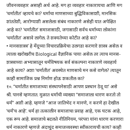
जीवनव्यवहार असाही अर्थ आहे. मग हा व्यवहार नाकारायचा आणि मग
‘धर्मातीत’ व्हायचे का? धर्माचा माणसाच्या बुद्धिविकासाशी, मानसिक
शांततेशी, आरोग्याशी असलेला संबंध नाकारणे असेही यात अपेक्षित
आहे का? ‘धर्मातीत’ समाजासाठी, जगासाठी सर्वच धर्माच्या लोकांना
‘धर्मातीत’ असावे लागेल. ते शक्यतेच्या कोटीत आहे का?
• मानसशास्त्र’ हे मेंदूच्या विचारप्रक्रियेचा उलगडा करणारे शास्त्र असेल व
त्याला खरोखरीच Biological वैज्ञानिक पाया असेल तर त्याच मानस-
शास्त्राच्या अभ्यासातून धर्मविषयक सर्व संकल्पना नाकारणे व्यवहार्य
आहे काय? अशा ‘धर्मातीत’ अवस्थेत माणसाचे मन कसे वागेल? त्यातून
काही सामाजिक प्रश्न निर्माण होऊ शकतील का?
१०. “धर्मातीत समाजाच्या संस्थापनेसाठी आपण प्रस्थान ठेवू या’ असे
श्री. पानसे म्हणतात. मुळात धर्माची व्याख्या “समाजाला धारण करतो तो
धर्म” अशी आहे. म्हणजे “आज जातिभेद न मानणे, न करणे हा देखील
‘धर्म’च आहे’. धर्म हा तत्कालीन समाजाचा प्रवाह आहे, एक घटक आहे,
एक रूप आहे. समाजाचे बदलते नीतिनियम, परंपरा यांना धारण करणारा
धर्म नाकारणे म्हणजे अंदाधुंद समाजव्यवस्था स्वीकारायची काय? काही