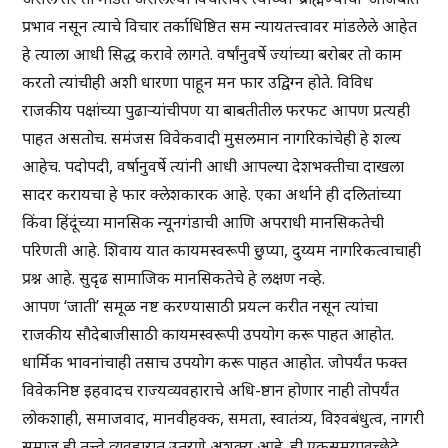
प्रभाव नसून त्याचे विचार तर्काधिष्ठित सम न्यायतत्त्वावर मांडलेले आहेत
हे त्याला आधी सिद्ध करावे लागते. वर्षांनुवर्षे ज्यांच्या बरोबर तो काम
करतो त्यांचीही अशी धारणा पाहून मन फार उद्विग्न होते. विविध
राजकीय पक्षांच्या पुढाऱ्यांचीपण या बाबतीतील फरफट आपण प्रत्यही
पाहत असतोच. समंजस विवेकवादी मुसलमान नागरिकांचेही हे शल्य
आहेच. पदोपदी, वर्षानुवर्षे त्यांनी आधी आपल्या देशभक्तीचा दाखला
सादर करायचा हे फार क्लेशकारक आहे. एका अर्थाने ही दलितांच्या
किंवा हिंदूंच्या मानसिक न्यूनगंडाची आणि अपराधी मानसिकतेची
परिणती आहे. शिवाय यात कायमस्वरूपी छुप्या, दुय्यम नागरिकत्वाचाही
प्रश्न आहे. सुदृढ सामाजिक मानसिकतेचे हे लक्षण नव्हे.
आपण ‘जाती’ समूळ नष्ट करण्यासाठी प्रयत्न करीत नसून त्यांचा
राजकीय सौदेबाजीसाठी कायमस्वरूपी उपयोग करू पाहत आहोत.
धार्मिक भावनांचाही तसाच उपयोग करू पाहत आहोत. जोपर्यंत फक्त
विवेकनिष्ठ इहवादच राज्यव्यवहाराचे अधि-ष्ठान होणार नाही तोपर्यंत
लोकशाही, समाजवाद, मानवीहक्क, समता, स्वातंत्र्य, विश्वबंधुत्व, नागरी
समाज ही तत्त्वे व्यवहारात उतरणे अशक्य आहे. ही एकसमयावच्छेदे