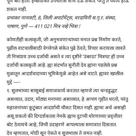
पूर्ण बरा होतो. इच्छाशक्त उपचारास साथ देऊ शकते. परंतु ते पर्याय होऊ
शकत नाही.
प्रभाकर नानावटी, 8, लिली अपार्टमेंट्स, वरदायिनी स.गृ.र. संस्था,
पाषाण, पुणे — 411 021 मित्र नव्हे भित्रा !
कोणतीही कलाकृती, जी अनुभवणाऱ्यांच्या मनात प्रश्न निर्माण करते,
पुढील वाटचालीसाठी वेगवेगळे संकेत पुढे ठेवते, विचार करायला लावते
ती निःसंशय उच्च दर्जाची असते व त्या दृष्टीने ‘उंबरठा’ चित्रपट ही उच्च
दर्जाची कलाकृती आहे. ह्या संदर्भात सुनीती देव ह्यांना पडलेले प्रश्न
मुळातून आदर्शवादाच्या भूमिकेमुळे आहेत असे वाटते. ह्यावर खालील
मुद्दे —-
१. सुलभाच्या सासूबाई समाजकार्य करतात म्हणजे त्या थन्डड्डद्धट
असव्यात, उदार, मोठ्या मनाच्या असाव्यात, हे आपण गृहीत धरतो, परंतु
महाजनांच्या कुटुंबात आदर्शाची चौकट दिसत नाही. ह्याचा अर्थ असाही
असू शकतो की दिग्दर्शकाला नेमके ह्याच दुटप्पी धोरणाच्या प्रवृत्तीवर
बोट ठेवायचे आहे, जिची उदाहरणे आपल्याला समाजात दिसतात.
देव म्हणतात, मोठी सून ऐकते व सुलभाला ते जमत नाही.