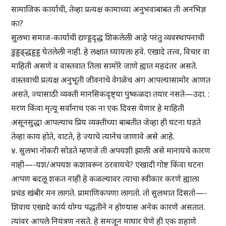
सामाजिक कार्याची, तेव्हा प्रत्यक्ष कामाच्या अनुभवाबाबत ती अनभिज्ञ
का?
सुलभा समाज-कार्याची द्यण्ड्डदृद्ध शिकलेली आहे परंतु व्यवस्थापनाची
डुड्डढ्द्धड्डड्ड घेतलेली नाही. हे लक्षात घ्यायला हवे. एखादे तत्त्व, विचार वा
माहिती असणे व वास्तवात तिला सामोरे जाणे ह्यात महदंतर असते.
वास्तवाची प्रत्यक्ष अनुभूती जीवनाचे वेगळेच अंग आपल्यासामोर आणत
असते, ज्यासाठी व्यक्ती मानसिकदृष्ट्या पुष्कळदा तयार नसते—उदा. :
मरण किंवा मृत्यू सर्वांनाच एक ना एक दिवस येणार हे माहिती
असूनसुद्धा आपल्याच प्रिय व्यक्तीच्या बाबतीत जेव्हा ही घटना घडते
तेव्हा काय होते, वाटते, हे ज्याचे त्यानेच जाणावे असे आहे.
४. सुलभा नोकरी सोडते म्हणजे ती अपयशी झाली असे मानायचे कारण
नाही—-यश/अपयश कशावरून ठरवायचे? एखादी गोष्ट किंवा घटना
आपण बदलू शकत नाही हे कळल्यावर त्याचा स्वीकार करणे ह्याला
प्रचंड खंबीर मन लागते. प्रामाणिकपणा लागतो. तो सुलभात दिसतो—-
शिवाय एखादे कार्य योग्य पद्धतीने न होण्यास अनेक कारणे असतात.
त्यांवर आपले नियंत्रण नसते. हे समजून माघार घेणे ही एक शहाणे