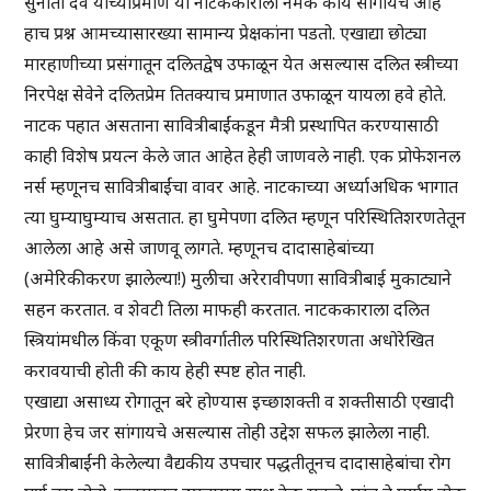
सुनीती देव यांच्याप्रमाणे या नाटककाराला नेमके काय सांगायचे आहे
हाच प्रश्न आमच्यासारख्या सामान्य प्रेक्षकांना पडतो. एखाद्या छोट्या
मारहाणीच्या प्रसंगातून दलितद्वेष उफाळून येत असल्यास दलित स्त्रीच्या
निरपेक्ष सेवेने दलितप्रेम तितक्याच प्रमाणात उफाळून यायला हवे होते.
नाटक पहात असताना सावित्रीबाईंकडून मैत्री प्रस्थापित करण्यासाठी
काही विशेष प्रयत्न केले जात आहेत हेही जाणवले नाही. एक प्रोफेशनल
नर्स म्हणूनच सावित्रीबाईंचा वावर आहे. नाटकाच्या अर्ध्याअधिक भागात
त्या घुम्याघुम्याच असतात. हा घुमेपणा दलित म्हणून परिस्थितिशरणतेतून
आलेला आहे असे जाणवू लागते. म्हणूनच दादासाहेबांच्या
(अमेरिकीकरण झालेल्या!) मुलीचा अरेरावीपणा सावित्रीबाई मुकाट्याने
सहन करतात. व शेवटी तिला माफही करतात. नाटककाराला दलित
स्त्रियांमधील किंवा एकूण स्त्रीवर्गातील परिस्थितिशरणता अधोरेखित
करावयाची होती की काय हेही स्पष्ट होत नाही.
एखाद्या असाध्य रोगातून बरे होण्यास इच्छाशक्ती व शक्तीसाठी एखादी
प्रेरणा हेच जर सांगायचे असल्यास तोही उद्देश सफल झालेला नाही.
सावित्रीबाईंनी केलेल्या वैद्यकीय उपचार पद्धतीतूनच दादासाहेबांचा रोग