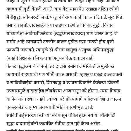
जेव्हा माणूस रोगग्रस्त होऊन बिछान्यावर खिळून राहतो तेव्हा जगाकडे
बघण्याची दृष्टी वेगळी असते. याच वैराग्यावस्थेत एखाद्या दलित स्त्रीची
मैत्रीसुद्धा स्वीकारली जाते. परंतु हे वैराग्य काही काळच टिकते. मूळ पिंड
तसाच राहतो. दादासाहेबांच्या जडण-घडणीत विवेक, बुद्धी, विचार
यांच्यापेक्षा आवेगशीलतेचाच (त्द्रद्वथ्मत्खदढय़द्म) भाग जास्त आहे. जे
समोर आहे त्याच्याशी तडजोड करून पुढील टप्पा गाठणे हीच वृत्ती
प्रकर्षाने जाणवते. त्यामुळे डॉ श्रीराम लागूंचा अत्युच्च अभिनयसुद्धा
(काही) प्रेक्षकांना मित्रत्वाचा अनुभव देऊ शकला नाही.
केवळ वृद्धाश्रमाचीच नव्हे, तर दादासाहेबांना अमेरिकेतील मुलीकडे
कायमचे राहण्याची पण भीती वाटत असावी. म्हणूनच प्रबळ इच्छाशक्ती
व सावित्रीबाईंचा करारी, शिस्तबद्ध व व्यावसायिकतेने केलेल्या डॉक्टरी
उपचारामुळे दादासाहेब जीवघेण्या आजारातून बरे होतात. त्यात मित्रत्व
वा प्रेम यांना स्थान नाही. त्यांच्या बरे होण्यामागे बाहेरच्या देशात जाऊन
एकलकोंडे आयुष्य जगण्याची भीती कारणीभूत ठरते.
सावित्रीबाईंसारख्या स्त्रीच्या सेवेपासून वंचित होऊ नये या भीतीपोटी
सुद्धा दादासाहेबांनी कदाचित मैत्रीचा हात पुढे केला असेल.