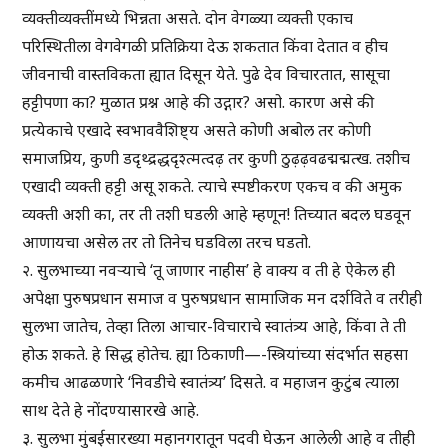
व्यक्तीव्यक्तींमध्ये भिन्नता असते. दोन वेगळ्या व्यक्ती एकाच
परिस्थितीला वेगवेगळी प्रतिक्रिया देऊ शकतात किंवा देतात व हीच
जीवनाची वास्तविकता ह्यात दिसून येते. पुढे देव विचारतात, सासूचा
हट्टीपणा का? मुळात प्रश्न आहे की उद्गार? असो. कारण असे की
प्रत्येकाचे एखादे स्वभाववैशिष्ट्य असते कोणी अबोल तर कोणी
समाजप्रिय, कुणी डदृथ्द्रद्धदृश्त्मत्दढ़ तर कुणी ठुढ़ढ़वढद्मद्मत्ख. तशीच
एखादी व्यक्ती हट्टी असू शकते. त्याचे स्पष्टीकरण एकच व की अमुक
व्यक्ती अशी का, तर ती तशी घडली आहे म्हणून! तिच्यात बदल घडवून
आणायचा असेल तर तो तिनेच घडविला तरच घडतो.
२. सुलभाच्या नवऱ्याचे ‘तू जाणार नाहीस’ हे वाक्य व ती हे ऐकेल ही
अपेक्षा पुरुषप्रधान समाज व पुरुषप्रधान सामाजिक मन दर्शविते व तरीही
सुलभा जातेच, तेव्हा तिला आचार-विचाराचे स्वातंत्र्य आहे, किंवा ते ती
होऊ शकते. हे सिद्ध होतेच. ह्या ठिकाणी—-स्त्रियांच्या संदर्भात सहसा
कमीच आढळणारे ‘निवडीचे स्वातंत्र्य’ दिसते. व महाजन कुटुंब त्याला
साथ देते हे नोंदण्यासारखे आहे.
३. सुलभा मुंबईसारख्या महानगरातून पदवी घेऊन आलेली आहे व तीही