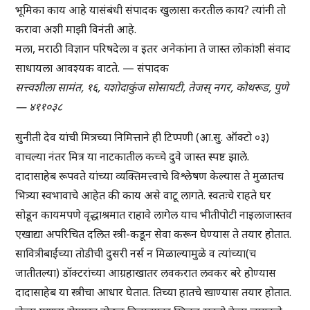
भूमिका काय आहे यासंबंधी संपादक खुलासा करतील काय? त्यांनी तो
करावा अशी माझी विनंती आहे.
मला, मराठी विज्ञान परिषदेला व इतर अनेकांना ते जास्त लोकांशी संवाद
साधायला आवश्यक वाटते. — संपादक
सत्त्वशीला सामंत, १६, यशोदाकुंज सोसायटी, तेजस् नगर, कोथरूड, पुणे
— ४११०३८
सुनीती देव यांची मित्रच्या निमित्ताने ही टिप्पणी (आ.सु. ऑक्टो ०३)
वाचल्या नंतर मित्र या नाटकातील कच्चे दुवे जास्त स्पष्ट झाले.
दादासाहेब रूपवते यांच्या व्यक्तिमत्त्वाचे विश्लेषण केल्यास ते मुळातच
भित्र्या स्वभावाचे आहेत की काय असे वाटू लागते. स्वतःचे राहते घर
सोडून कायमपणे वृद्धाश्रमात राहावे लागेल याच भीतीपोटी नाइलाजास्तव
एखाद्या अपरिचित दलित स्त्री-कडून सेवा करून घेण्यास ते तयार होतात.
सावित्रीबाईंच्या तोडीची दुसरी नर्स न मिळाल्यामुळे व त्यांच्या(च
जातीतल्या) डॉक्टरांच्या आग्रहाखातर लवकरात लवकर बरे होण्यास
दादासाहेब या स्त्रीचा आधार घेतात. तिच्या हातचे खाण्यास तयार होतात.