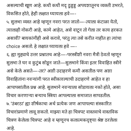
असल्याची खूण आहे. कधी कधी मदृ ठुड्डड्ड अपयशातूनच व्यक्ती उभरते,
विकसित होते, हेही लक्षात घ्यायला हवे—-
५. सुलभा व्यस्त आहे म्हणून नवरा परत जातो—-त्याला कंटाळा येतो,
त्यालाही नोकरी आहे, कामे आहेत, असे वाटून तो गेला तर काय हरकत
असावी? बायकांनीही असे करावे, परंतु त्या तसे करीत नाहीत हा त्यांचा
choice असतो. हे लक्षात घ्यायला हवे —-
६. ह्या मुद्द्याचे उत्तर प्रश्नातच आहे—-परस्त्रीशी नवरा मैत्री ठेवतो म्हणून
सुलभा ते घर व कुटुंब सोडून जाते—सुलभाने किंवा इतर विवाहित स्त्रीने
असे केले असते—-तर? अशी उदाहरणे कमी असतील पण अशा
विवाहितांना नवऱ्यांनी परत स्वीकारल्याची उदाहरणे आहेत व हा
आपापसांतील प्रश्न आहे. सुलभाने नवऱ्याला सोडायला नको होते, असा
विचार करणाऱ्या बऱ्याच स्त्रिया आपल्याला समाजात सापडतील.
७. ‘उंबरठा’ ह्या शीर्षकाचा अर्थ प्रत्येक जण आपापल्या संस्कारित
विचारांप्रमाणे लावू शकतो. माझ्या मते हा चित्रपट वास्तवाचे वास्तविक
चित्रण केलेला चित्रपट आहे व म्हणूनच कलात्मकदृष्ट्या श्रेष्ठ ठरलेला
आहे.