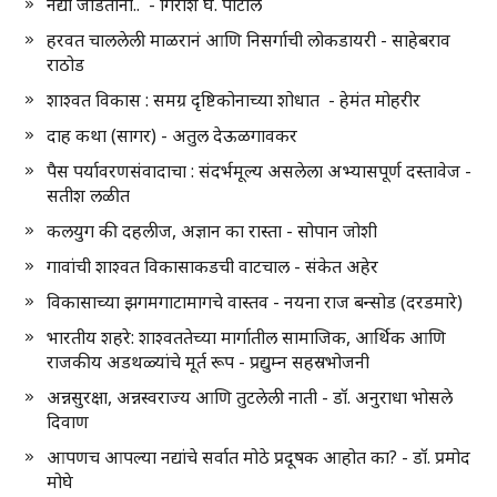
नद्या जोडताना.. - गिरीश घ. पाटील
हरवत चाललेली माळरानं आणि निसर्गाची लोकडायरी - साहेबराव
राठोड
शाश्वत विकास : समग्र दृष्टिकोनाच्या शोधात - हेमंत मोहरीर
दाह कथा (सागर) - अतुल देऊळगावकर
पैस पर्यावरणसंवादाचा : संदर्भमूल्य असलेला अभ्यासपूर्ण दस्तावेज -
सतीश लळीत
कलयुग की दहलीज, अज्ञान का रास्ता - सोपान जोशी
गावांची शाश्वत विकासाकडची वाटचाल - संकेत अहेर
विकासाच्या झगमगाटामागचे वास्तव - नयना राज बन्सोड (दरडमारे)
भारतीय शहरे: शाश्वततेच्या मार्गातील सामाजिक, आर्थिक आणि
राजकीय अडथळ्यांचे मूर्त रूप - प्रद्युम्न सहस्रभोजनी
अन्नसुरक्षा, अन्नस्वराज्य आणि तुटलेली नाती - डॉ. अनुराधा भोसले
दिवाण
आपणच आपल्या नद्यांचे सर्वात मोठे प्रदूषक आहोत का? - डॉ. प्रमोद
मोघे