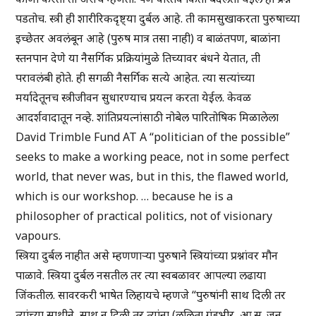
पडतोच. स्त्री ही शारीरिकदृष्ट्या दुर्बल आहे. ती कामसुखाकरता पुरुषाच्या
इच्छेतर अवलंबून आहे (पुरुष मात्र तसा नाही) व बाळंतपण, बाळांना
स्तनपान देणे या नैसर्गिक प्रक्रियांमुळे तिच्यावर बंधने येतात, ती
परावलंबी होते. ही सगळी नैसर्गिक सत्ये आहेत. त्या सत्यांच्या
मर्यादेतूनच स्त्रीजीवन सुधारण्याच प्रयत्न करता येईल. केवळ
आदर्शवादातून नव्हे. शांतिप्रयत्नांसाठी नोबेल पारितोषिक मिळालेला
David Trimble Fund AT A “politician of the possible”
seeks to make a working peace, not in some perfect
world, that never was, but in this, the flawed world,
which is our workshop. … because he is a
philosopher of practical politics, not of visionary
vapours.
स्त्रिया दुर्बल नाहीत असे म्हणणाऱ्या पुरुषाने स्त्रियांच्या प्रश्नांवर मौन
पाळावे. स्त्रिया दुर्बल नसतील तर त्या स्वबळावर आपल्या लढाया
जिंकतील. सावरकरी भाषेत लिहायचे म्हणजे “पुरुषांनी साथ दिली तर
त्यांच्या साथीने, साथ न दिली तर त्यांना (ललिता गंडभीर, आ.सु. जून