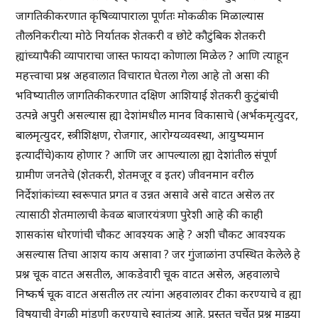
जागतिकीकरणात कृषिव्यापाराला पूर्णतः मोकळीक मिळाल्यास
तौलनिकरीत्या मोठे निर्यातक शेतकरी व छोटे कौटुंबिक शेतकरी
ह्यांच्यापैकी व्यापाराचा जास्त फायदा कोणाला मिळेल ? आणि त्याहून
महत्त्वाचा प्रश्न अहवालात विचारात घेतला गेला आहे तो असा की
भविष्यातील जागतिकीकरणात दक्षिण आशियाई शेतकरी कुटुंबांची
उत्पन्ने अपुरी असल्यास ह्या देशांमधील मानव विकासाचे (अर्भकमृत्युदर,
बालमृत्युदर, स्त्रीशिक्षण, रोजगार, आरोग्यव्यवस्था, आयुष्यमान
इत्यादींचे)काय होणार ? आणि जर आपल्याला ह्या देशांतील संपूर्ण
ग्रामीण जनतेचे (शेतकरी, शेतमजूर व इतर) जीवनमान वरील
निर्देशांकांच्या स्वरूपात प्रगत व उन्नत असावे असे वाटत असेल तर
त्यासाठी शेतमालाची केवळ बाजारयंत्रणा पुरेशी आहे की काही
शासकांस धोरणांची चौकट आवश्यक आहे ? अशी चौकट आवश्यक
असल्यास तिचा आशय काय असावा ? जर गुंजाळांना उपस्थित केलेले हे
प्रश्न चूक वाटत असतील, आकडेवारी चूक वाटत असेल, अहवालाचे
निष्कर्ष चूक वाटत असतील तर त्यांना अहवालावर टीका करण्याचे व ह्या
विषयाची वेगळी मांडणी करण्याचे स्वातंत्र्य आहे. प्रस्तुत चर्चेत प्रश्न माझ्या