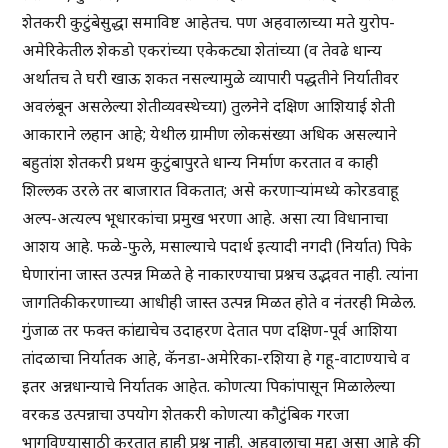
शेतकरी कुटुंबेसुद्धा समाविष्ट आहेतच. पण अहवालाच्या मते युरोप-
अमेरिकेतील शेकडो एकरांच्या एकेकट्या शेतांच्या (व तेवढे धान्य
अर्थातच ते घरी खाऊ शकत नसल्यामुळे व्यापारी पद्धतीने निर्यातीवर
अवलंबून असलेल्या शेतीव्यवस्थेच्या) तुलनेने दक्षिण आशियाई शेती
आकाराने लहान आहे; येथील ग्रामीण लोकसंख्या अधिक असल्याने
बहुतांश शेतकरी प्रथम कुटुंबापुरते धान्य निर्माण करतात व काही
शिल्लक उरले तर बाजारात विकतात; असे करणाऱ्यांमध्ये कोरडवाहू
अल्प-अत्यल्प भूधारकांचा प्रमुख भरणा आहे. असा त्या विधानाचा
आशय आहे. फळे-फुले, मसाल्याचे पदार्थ इत्यादी नगदी (निर्यात) पिके
घेणारांना जास्त उत्पन्न मिळते हे नाकारण्याचा प्रश्नच उद्भवत नाही. त्यांना
जागतिकीकरणाच्या आधीही जास्त उत्पन्न मिळत होते व नंतरही मिळेल.
गुंजाळ तर फक्त कांद्याचेच उदाहरण देतात पण दक्षिण-पूर्व आशिया
तांदळाचा निर्यातक आहे, कॅनडा-अमेरिका-रशिया हे गहू-वाटाण्याचे व
इतर अन्नधान्याचे निर्यातक आहेत. कोणत्या पिकांपासून मिळालेल्या
वरकड उत्पन्नाचा उपयोग शेतकरी कोणत्या कौटुंबिक गरजा
भागविण्यासाठी करतात हाही प्रश्न नाही. अहवालाचा मुद्दा असा आहे की