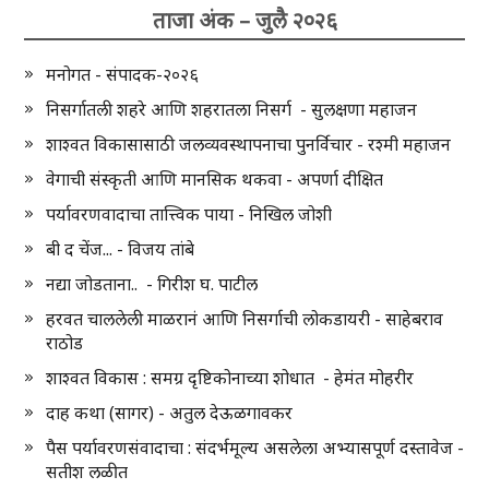
ताजा अंक – जुलै २०२६
मनोगत - संपादक-२०२६
निसर्गातली शहरे आणि शहरातला निसर्ग - सुलक्षणा महाजन
शाश्वत विकासासाठी जलव्यवस्थापनाचा पुनर्विचार - रश्मी महाजन
वेगाची संस्कृती आणि मानसिक थकवा - अपर्णा दीक्षित
पर्यावरणवादाचा तात्त्विक पाया - निखिल जोशी
बी द चेंज... - विजय तांबे
नद्या जोडताना.. - गिरीश घ. पाटील
हरवत चाललेली माळरानं आणि निसर्गाची लोकडायरी - साहेबराव
राठोड
शाश्वत विकास : समग्र दृष्टिकोनाच्या शोधात - हेमंत मोहरीर
दाह कथा (सागर) - अतुल देऊळगावकर
पैस पर्यावरणसंवादाचा : संदर्भमूल्य असलेला अभ्यासपूर्ण दस्तावेज -
सतीश लळीत