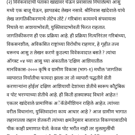
(२) विवेकवादाची पताका खांद्यावर घेऊन प्रवासाला निघालेल्या आसु
मध्ये एक बाजू घेऊन, झापडबंद लेखन नसावे. श्रीनिवास खांदेवाले यांचे
लेख जागतिकीकरणाचे तोटेच तोटे / गरिबांना कायमचे संपवायला
निघाले या आशयाभोवती, युक्तिवादाभोवती फिरत राहतात.
जागतिकीकरण ही एक प्रक्रिया आहे. ही प्रक्रिया नित्यनिरंतर गरिबांच्या,
विकसनशील, अविकसित राष्ट्रांच्या विरोधीच राहणार, हे गृहीत तत्त्व
धरूनच आसु त लेखन करणे कुठल्या विवेकवादात बसते ? त्यांचा
ऑगस्ट ०४ च्या आसु च्या अंकातील ‘दक्षिण आशियातील
मानविकास-२००० कृषि व ग्रामीण विकास (भाग-१) मधील ‘जागतिक
व्यापारात निर्यातीचा फायदा झाला तर तो व्यापारी पद्धतीने शेती
करणाऱ्यांना होईल’ दक्षिण आशियायी देशांच्या शेतीचे स्वरूप कौटुंबिक
व पोट भरण्याच्या शेतीचे आहे. ही किती हास्यास्पद विधाने आहेत !
एकतर खांदेवाले प्रामाणिक अॅकॅडेमीशियन राहिले आहेत. त्यांच्या
वरील विधानांना, युक्तिवादांना काय आधार आहे ? आज ग्रामीण भागात
लहानातला लहान शेतकरी त्यांच्या क्षमतेनुसार बाजारात विकण्यासाठीचे
पीक काही प्रमाणात घेतो. केवळ पोट भरीत नाही तर मुलामुलींची