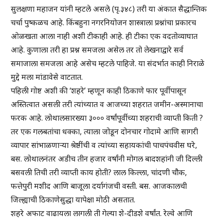
सुलक्षणा महाजन यांनी म्हटले असले (पृ.३४८) तरी या अंकात सैद्धान्तिक
चर्चा पुष्कळच आहे. किंबहुना नगरनियोजन शास्त्राला प्रश्नांचा प्रकारच
ओळखता आला नाही अशी टीकाही आहे. ही टीका एक वदतोव्याघात
आहे. कुणाला तरी हा प्रश्न समजला असेल तर तो लेखनाद्वारे सर्व
समाजाला समजला आहे असेच म्हटले पाहिजे. या संदर्भात काही निराळे
मुद्दे मला मांडावेसे वाटतात.
पहिली गोष्ट अशी की ‘शहरे’ म्हणून काही ठिकाणे फार पूर्वीपासून
अस्तित्वात असली तरी त्यांच्यात व आजच्या शहरात जमीन-अस्मानाचा
फरक आहे. लोथालसारख्या ३००० वर्षांपूर्वीच्या शहराची व्याप्ती किती ?
तर एक गलबतांचा धक्का, त्याला जोडून दोनचार गोदामे आणि सागरी
व्यापार सांभाळणाऱ्या श्रेष्ठींची व त्यांच्या सहायकांची पाचपंचवीस घरे,
बस. लोथालनंतर अडीच तीन हजार वर्षांनी मोगल बादशहांनी जी दिल्ली
बसवली तिची तरी व्याप्ती काय होती? लाल किल्ला, चांदणी चौक,
फत्तेपुरी मशीद आणि बाजूला दर्यागंजची वस्ती. बस. आजकालची
जिल्ह्याची ठिकाणेसुद्धा यापेक्षा मोठी असतात.
शहरे अफाट वाढायला लागली ती गेल्या शे-दीडशे वर्षांत. रेल्वे आणि