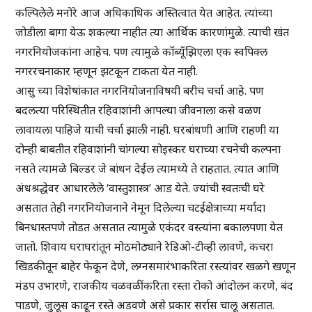
कल्पिलेले मनोरे आज अधिकाधिक अस्तित्वात येत आहेत. त्यांच्या
जोडीला बागा येऊ शकल्या नाहीत त्या आर्थिक कारणांमुळे. त्याची खंत
नगरनियोजकांना आहेच. पण त्यामुळे कॉब्यूँझिएला एक स्वपिक्ल
नगररचनाकार म्हणून झटकून टाकता येत नाही.
आसु च्या विशेषांकात नगरनियोजनाविषयी बरीच चर्चा आहे. पण
बदलत्या परिस्थितीत रहिवाशांनी आपल्या जीवनाला कसे वळण
लावायला पाहिजे याची चर्चा झाली नाही. घरबांधणी आणि राहणी या
दोन्ही बाबतीत रहिवाशांनी चांगल्या सोइस्कर घराच्या रचनेची कल्पना
नसते त्यामळे बिल्डर जे बांधन देईल त्यामध्ये ते राहतात. त्यात आणि
अंधश्रद्धेवर आधारलेले ‘वास्तुशास्त्र’ आड येते. ज्यांची स्वतःची घरे
असतात तेही नगरनियोजनाने नेमून दिलेल्या चटईक्षेत्राच्या मर्यादा
बिनधास्तपणे तोडत असतात त्यामुळे एकंदर वस्त्यांना बकालपणा येत
जातो. शिवाय घराघरांतून मोठमोठ्याने रेडिओ-टीव्ही लावणे, कचरा
खिडकीतून बाहेर फेकून देणे, लग्नसमारंभाकरिता रस्त्यांवर खळगे खणून
मंडप उभारणे, राजकीय चळवळींकरिता रस्ता रोको आंदोलन करणे, बंद
पाडणे, जुलूस काढून रस्ते अडवणे असे प्रकार सर्रास चालू असतात.