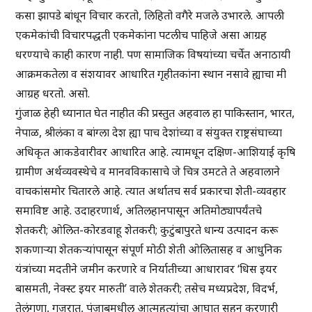
कसा झापडे बांधून विचार करतो, लिहितो वगैरे मजले उभारले. आपली
एकमेकांची विचारपद्धती एकमेकांना पटलीच पाहिजे असा आग्रह
धरण्याचे काही कारण नाही. पण सामाजिक विषयांच्या चर्चेत अनाठायी
आक्रमकतेला व संशयावर आधारित गृहीतकांना स्थान नसावे ह्याचा मी
आग्रह धरतो. असो.
गुंजाळ हेही ध्यानात घेत नाहीत की प्रस्तुत अहवाल हा पाकिस्तान, भारत,
नेपाळ, श्रीलंका व बांग्ला देश ह्या पाच देशांच्या व संयुक्त राष्ट्रसंघाच्या
अधिकृत आकडेवारीवर आधारित आहे. त्यामधून दक्षिण-आशियाई कृषि
ग्रामीण अर्थव्यवस्थेचे व मानवविकासाचे जे चित्र उमटते ते अहवालाने
वाचकांसमोर चितारले आहे. त्यात अर्थातच सर्व प्रकारचा शेती-व्यवहार
समाविष्ट आहे. उदाहरणार्थ, अतिलहानपासून अतिमोठ्यापर्यंतचे
शेतकरी; ओलित-कोरडवाहू शेतकरी; कुटुंबापुरते धान्य उत्पादन करू
शकणाऱ्या शेतकऱ्यांपासून संपूर्ण मोठी शेती ओलितासह व आधुनिक
यंत्रांच्या मदतीने जमीन करणारे व निर्यातीच्या आधारावर ‘धिस इयर
बासमती, नेक्स्ट इयर मारुती’ वाले शेतकरी; तसेच मध्यप्रदेश, विदर्भ,
तेलंगणा, गुजरात, पंजाबमधील आत्महत्यांचा आघात सहन करणारी