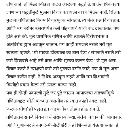
दोष आहे, तो पिढ्यान्पिढ्या चालत आलेल्या पद्धतीत. शाळेत शिकवल्या
जाणाऱ्या पद्धतीमुळे मुलांना विचार करायला वावच मिळत नाही. शिक्षक
मुलांना गणितातले नियम विचारपूर्वक सांगतात. त्यानंतर प्रश्न विचारतात.
आणि मग बरोबर उत्तरापर्यंत कसे पोहचायचे याची वाट दाखवतात. पण
होते असे की, मुले प्राथमिक गणित आणि त्यातले विरोधाभास व
अंतर्विरोध ह्यात अडकून जातात. मग काही समजले नसले तरी मूल
स्वतःला म्हणते, “मी माझ्या डोक्याला का त्रास देऊ ? समजले नसले तरी
जसे शिकवले आहे तसे करू आणि सुटका करून घेऊ.” जे मूल असा
विचार करते ते त्याक्षणी कसे तरी पुढच्या वर्गात जाते; पण जे मूल असा
विचार करीत नाही, ते तिथेच अडकून राहते आणि मग शिक्षकांनी
कितीही प्रयत्न केला तरी त्याला कळत नाही.
पण ही दोन्ही प्रकारची मुले जर पुढे जाऊन आपापल्या अडचणींमुळे
गणिताबद्दल भीती बाळगत असतील तर त्यात काही नवल नाही.
‘करून-शोधा’ ही पद्धत ह्या अडचणींवर तोडगा होऊ शकते.
गणितातले सगळे नियम जसे संख्याओळख, बेरीज, वजाबाकी, भागाकार
आणि गुणाकार हे कागद-पेन्सिलीखेरीज ही शिकवता येऊ शकतात, हे