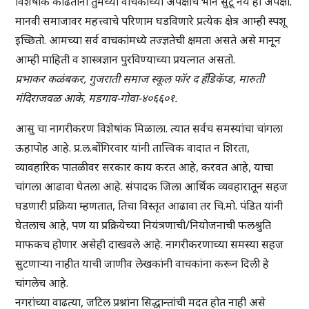
विशेषांक काढतांना तुमच्या वाचकांच्या अपेक्षांचे भान सुटू नये ही अपेक्षा.
मानवी समाजावर महत्त्वाचे परिणाम घडविणारे प्रत्येक क्षेत्र आम्ही स्पशू
इच्छितो. आमच्या सर्व वाचकांमध्ये तज्ज्ञतेची क्षमता असते असे मानून
आम्ही माहिती व शास्त्रज्ञान पुरविण्याच्या प्रयत्नात असतो.
प्रभाकर कळंबकर, गुजराती समाज स्कूल फॉर द हँडिकॅप्ड, मारुती
मंदिराजवळ आके, मडगाव-गोवा-४०६६०१.
आसु चा नागरीकरण विशेषांक मिळाला. त्यात सर्वच समस्यांचा चांगला
ऊहापोह आहे. प्र.ल.बोंगिरवार यांनी तात्त्विक वादात न शिरता,
व्यावहारिक पातळीवर सरकार काय करत आहे, करवत आहे, याचा
चांगला आढावा घेतला आहे. संपादक जिला आर्थिक व्यवहारातून सहज
घडणारी प्रक्रिया म्हणतात, तिचा विस्तृत आढावा तर चि.मो. पंडित यांनी
घेतलाच आहे, पण या प्रक्रियेच्या नियंत्रणाची/नियोजनाची फलश्रुति
माफकच होणार असेही दाखवले आहे. नागरीकरणाच्या समस्या सहज
सुटणाऱ्या नाहीत याची जाणीव लेखकांनी वाचकांना करून दिली हे
चांगलेच आहे.
नगरांच्या वाढत्या, जटिल प्रश्नांना सिद्धान्तांची मदत होत नाही असे