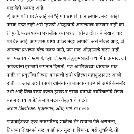
मांडणेही अवघड आहे.
२) आपण विचारले आहे की “हे पत्र छापावे वा न छापावे, मला काही
फरक पडत नाही असे म्हणणे औद्धत्याचे आपल्याला वाटणार नाही का
?” पु.नी. फडक्यांच्या पत्रांसोबतच्या पत्रात “सोबत दोन नवे लेख व चार
पत्रे देत आहे. आपणास योग्य वाटेल तेव्हा छापावे’, असे नोंदले आहे, जे
आपल्या प्रश्नाच्या बरेच जवळ जाते, पण मला औद्धत्याचे वाटत नाही.
पण फडक्यांचे म्हणणे, “ह्या िम्हणजे हुकूमशाही व धार्मिक उन्माद, जो
फडक्यांना इस्लामी जगतात दिसतो, पण अमेरिकेच्या धोरणांत मात्र
नाही! सं. प्रवृत्तींचा निःपात करायची संधी पहिल्या महायुद्धानंतर आली
होती . . . आज अशीच संधी खोमेनीच्या नातवाच्या रूपाने अमेरिकेसमोर
उभी आहे तिचा वापर करून इराक व इराण यांमध्ये नवविचारांचे रोपण
सहज शक्य आहे.’ हे मात्र मला औद्धत्याचे वाटते.
अरुण किर्लोस्कर, मुक्तांगण, औंध, पुणे ४११ ००७
गावाबाहेरच्या एका नगरपरिषद शाळेला भेट द्यायला गेले असताना,
तिथल्या शिक्षकाने मला काही प्रश्न मुलांना विचारा, असे सुचविले. तो