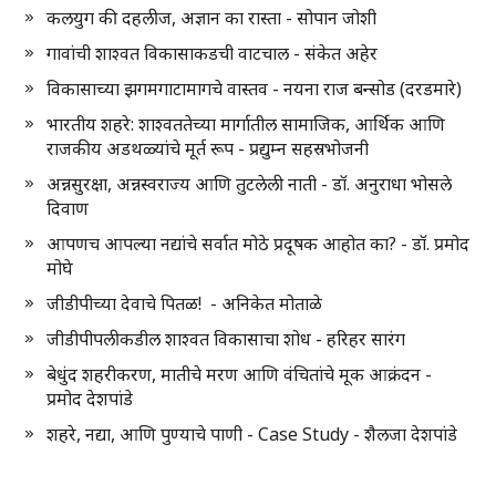
कलयुग की दहलीज, अज्ञान का रास्ता - सोपान जोशी
गावांची शाश्वत विकासाकडची वाटचाल - संकेत अहेर
विकासाच्या झगमगाटामागचे वास्तव - नयना राज बन्सोड (दरडमारे)
भारतीय शहरे: शाश्वततेच्या मार्गातील सामाजिक, आर्थिक आणि
राजकीय अडथळ्यांचे मूर्त रूप - प्रद्युम्न सहस्रभोजनी
अन्नसुरक्षा, अन्नस्वराज्य आणि तुटलेली नाती - डॉ. अनुराधा भोसले
दिवाण
आपणच आपल्या नद्यांचे सर्वात मोठे प्रदूषक आहोत का? - डॉ. प्रमोद
मोघे
जीडीपीच्या देवाचे पितळ! - अनिकेत मोताळे
जीडीपीपलीकडील शाश्वत विकासाचा शोध - हरिहर सारंग
बेधुंद शहरीकरण, मातीचे मरण आणि वंचितांचे मूक आक्रंदन -
प्रमोद देशपांडे
शहरे, नद्या, आणि पुण्याचे पाणी - Case Study - शैलजा देशपांडे