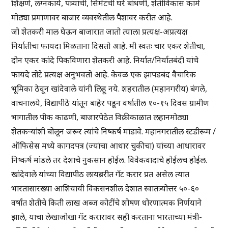
शिक्षणे, लग्नकार्ये, पत्र्यांची, सिमेंटची घरे बांधणी, शेतीविकास कामे
मोठ्या प्रमाणावर बाजार व्यवस्थेतील पैशावर करीत आहे.
जो शेतकरी माल घेऊन बाजारात जातो त्याला प्रत्यक्ष-अप्रत्यक्ष
निर्यातीचा फायदा मिळताना दिसतो आहे. मी स्वतः चार एकर शेतीचा,
दोन एकर कांदे पिकविणारा शेतकरी आहे. निर्यात/निर्यातबंदी यांचे
फायदे तोटे प्रत्यक्ष अनुभवतो आहे. केवळ एक झापडबंद वैचारिक
भूमिका ठेवून खांदेवाले यांनी लिहू नये. शहरातील (महानगरीय) बंगले,
वाचनालये, विद्यापीठे यांतून बाहेर पडून वर्षातील १०-१५ दिवस ग्रामीण
भागातील पीक काढणी, बाजारपेठेत विक्रीकाळात लहानमोठ्या
शेतकऱ्यांशी बोलून जरूर त्यांचे निष्कर्ष मांडावे. महानगरातील स्टडीरूम /
ऑफिसेस मध्ये कागदपत्र (ज्यांचा आधार चुकीचा) यांच्या आधारावर
निष्कर्ष मांडले तर देशाचे नुकसान होईल. विवेकवादाचे होईलच होईल.
खांदेवाले यांच्या विद्यापीठ लायब्ररीत गॅट करार प्रत असेल त्यात
भारतासारख्या आशियायी विकसनशील देशात स्वातंत्र्योत्तर ५०-६०
वर्षांत शेतीचे किती लाख अब्ज कोटींचे शोषण धोरणात्मक निर्णयाने
झाले, याचा लेखाजोखा गॅट करारावर सही करताना भारताच्या मंत्री-