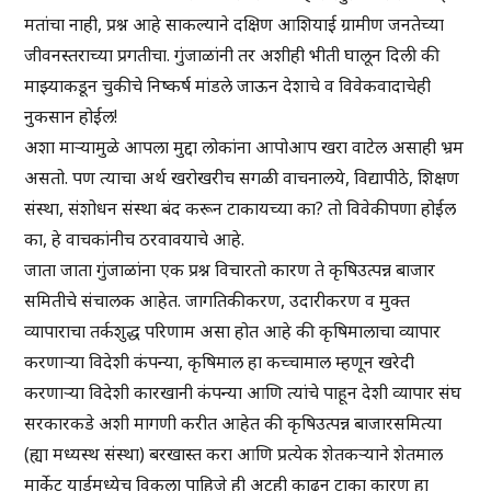
मतांचा नाही, प्रश्न आहे साकल्याने दक्षिण आशियाई ग्रामीण जनतेच्या
जीवनस्तराच्या प्रगतीचा. गुंजाळांनी तर अशीही भीती घालून दिली की
माझ्याकडून चुकीचे निष्कर्ष मांडले जाऊन देशाचे व विवेकवादाचेही
नुकसान होईल!
अशा माऱ्यामुळे आपला मुद्दा लोकांना आपोआप खरा वाटेल असाही भ्रम
असतो. पण त्याचा अर्थ खरोखरीच सगळी वाचनालये, विद्यापीठे, शिक्षण
संस्था, संशोधन संस्था बंद करून टाकायच्या का? तो विवेकीपणा होईल
का, हे वाचकांनीच ठरवावयाचे आहे.
जाता जाता गुंजाळांना एक प्रश्न विचारतो कारण ते कृषिउत्पन्न बाजार
समितीचे संचालक आहेत. जागतिकीकरण, उदारीकरण व मुक्त
व्यापाराचा तर्कशुद्ध परिणाम असा होत आहे की कृषिमालाचा व्यापार
करणाऱ्या विदेशी कंपन्या, कृषिमाल हा कच्चामाल म्हणून खरेदी
करणाऱ्या विदेशी कारखानी कंपन्या आणि त्यांचे पाहून देशी व्यापार संघ
सरकारकडे अशी मागणी करीत आहेत की कृषिउत्पन्न बाजारसमित्या
(ह्या मध्यस्थ संस्था) बरखास्त करा आणि प्रत्येक शेतकऱ्याने शेतमाल
मार्केट यार्डमध्येच विकला पाहिजे ही अटही काढून टाका कारण हा