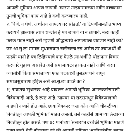
आपली भूमिका आपण छापावी. कारण माझ्यासारख्या नवीन वाचकांना
तुमची भूमिका काय आहे हे कधी कळणारच नाही.
२. “घेणे, न घेणे, अर्थातच आपल्यावर सोडतो.’ या टिपणीबाबतीत भाष्य
करायचे झाल्यास त्याच शब्दांत हे पत्र छापावे वा न छापावे, मला काही
फरक पडत नाही असे म्हणणे औद्धत्याचे आपल्याला वाटणार नाही का?
जर आ.सु.ला समाज सुधारण्यात खरोखरच रस असेल तर ज्याअर्थी श्री
फडके यांनी हे पत्र लिहिण्याचे कष्ट घेतले त्याअर्थी ते थोडाफार विचार
करणारे गृहस्थ असावेत असे समाजायला हरकत नाही आणि अशा
व्यक्तीशी किंवा समाजाच्या एका घटकाशी तुसडेपणाने वागून
समाजसुधारणा होईल असे आ.सु.ला वाटते का ?
१) नावातच ‘सुधारक’ आहे यावरून आमची भूमिका आगरकरांसारखी
विवेकवादी आहे, हे स्पष्ट आहे. ‘पायवा’ या सदरामधून विवेकवादाची
मांडणी नव्याने होत आहे. छायाचित्रकार जसा कोन आणि चौकटीच्या
निवडीतून आपली भूमिका’ मांडत असतो, तसे काहीसे आमच्या लेखांच्या
निवडीतून होत असते. पण ४८ पानांच्या ‘संसारा’त दरवेळी भूमिका मांडणे
शक्य नाही. हेही नोंदायला हवे की आमची भूमिका ‘अपरिवर्तनीय’ रूपात