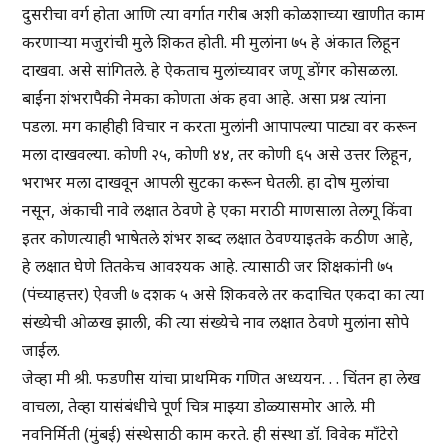
दुसरीचा वर्ग होता आणि त्या वर्गात गरीब अशी कोळशाच्या खाणीत काम
करणाऱ्या मजुरांची मुले शिकत होती. मी मुलांना ७५ हे अंकात लिहून
दाखवा. असे सांगितले. हे ऐकताच मुलांच्यावर जणू डोंगर कोसळला.
बाईंना शंभरापैकी नेमका कोणता अंक हवा आहे. असा प्रश्न त्यांना
पडला. मग काहीही विचार न करता मुलांनी आपापल्या पाट्या वर करून
मला दाखवल्या. कोणी २५, कोणी ४४, तर कोणी ६५ असे उत्तर लिहून,
भराभर मला दाखवून आपली सुटका करून घेतली. हा दोष मुलांचा
नसून, अंकाची नावे लक्षात ठेवणे हे एका मराठी माणसाला तेलगू किंवा
इतर कोणत्याही भाषेतले शंभर शब्द लक्षात ठेवण्याइतके कठीण आहे,
हे लक्षात घेणे तितकेच आवश्यक आहे. त्यासाठी जर शिक्षकांनी ७५
(पंच्याहत्तर) ऐवजी ७ दशक ५ असे शिकवले तर कदाचित एकदा का त्या
संख्येची ओळख झाली, की त्या संख्येचे नाव लक्षात ठेवणे मुलांना सोपे
जाईल.
जेव्हा मी श्री. फडणीस यांचा प्राथमिक गणित अध्ययन. . . चिंतन हा लेख
वाचला, तेव्हा यासंबंधीचे पूर्ण चित्र माझ्या डोळ्यासमोर आले. मी
नवनिर्मिती (मुंबई) संस्थेसाठी काम करते. ही संस्था डॉ. विवेक माँटेरो