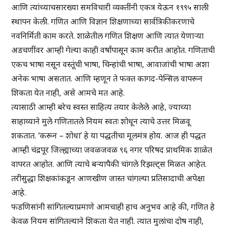
आणि त्यांच्याचसारख्या समविचारी व्यक्तींनी एकत्र येऊन १९९५ साली
स्थापन केली. गणित आणि विज्ञान शिक्षणाच्या सार्वत्रिकीकरणाचे
नवनिर्मिती काम करते. शाळेतील गणित शिक्षण आणि त्यात येणाऱ्या
अडचणींवर आम्ही गेल्या काही वर्षांपासून काम करीत आहोत. गणिताची
एकच भाषा नसून वस्तूंची भाषा, चिन्हांची भाषा, आवाजांची भाषा अशा
अनेक भाषा असतात. आणि म्हणून ते फक्त कागद-पेन्सिल वापरून
शिकता येत नाही, असे आमचे मत आहे.
त्यासाठी आम्ही बरेच स्वस्त साहित्य तयार केलेले आहे, ज्याच्या
साहाय्याने मुले गणितातले नियम स्वतः शोधून त्याचे उत्तर मिळवू
शकतात. ‘करून – शोधा’ हे या पद्धतीचा मूलमंत्र होय. आज ही पद्धत
आम्ही चंद्रपूर जिल्ह्याच्या जवळजवळ ९६ नगर परिषद प्राथमिक शाळेत
वापरत आहोत. आणि त्याचे बऱ्यापैकी चांगले रिझल्ट्स मिळत आहेत.
तरीसुद्धा शिक्षकांकडून आणखीण जास्त चांगल्या प्रतिसादाची अपेक्षा
आहे.
फडणिसांनी सांगितल्याप्रमाणे आमचाही हाच अनुभव आहे की, गणित हे
केवळ नियम सांगितल्याने शिकता येत नाही. त्यात मुलांचा दोष नाही,