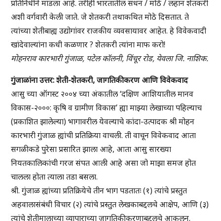
प्रतिनिधीने मांडला आहे. तरीही भारतातील सधन / मोठे / लहान शेतकरी
अशी वर्गवारी केली जाते. जे शेतकरी तथाकथित मोठे दिसतात. ते
त्यांच्या शेतीबाह्य उद्योगांवर राजकीय व्यवसायावर आहेत. हे विवेकवादी
खांदेवाल्यांना कधी कळणार ? शेतकरी त्यांना माफ करो!
मोहनराव कारभारी गुंजाळ, पटेल कॉलनी, विंचूर रोड, येवला जि. नाशिक.
गुंजाळांना उत्तर: शेती-शेतकरी, जागतिकीकरण आणि विवेकवाद
आसु च्या ऑगस्ट २००४ च्या अंकातील ‘दक्षिण आशियातील मानव
विकास-२०००: कृषि व ग्रामीण विकास’ ह्या माझ्या लेखाच्या पहिल्याच
(प्रकाशित झालेल्या) भागावरील येवल्याचे कांदा-उत्पादक श्री मोहन
कारभारी गुंजाळ ह्यांची प्रतिक्रिया वाचली. ती वाचून विवेकवाद आता
सगळीकडे पुरेसा प्रसारित झाला आहे, आता आसु सारख्या
नियतकालिकांची गरज संपत आली आहे असा जो माझा समज होत
चालला होता त्याला तडा बसला.
श्री. गुंजाळ ह्यांच्या प्रतिक्रियेचे तीन भाग पडतातः (१) त्यांचे प्रस्तुत
अहवालासंबंधी विचार (२) त्यांचे प्रस्तुत लेखकाबद्दलचे आक्षेप, आणि (३)
त्यांचे शेतीमालाच्या व्यापाराच्या जागतिकीकरणाबद्दलचे आकलन.