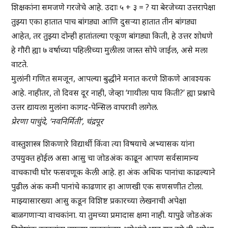
शिक्षकांना समजणे गरजेचे आहे. उदाः ५ + ३ = ? या बेरजेच्या उत्तरापेक्षा
तुझ्या एका हातात पाच बांगड्या आणि दुसऱ्या हातात तीन बांगड्या
आहेत, तर तुझ्या दोन्ही हातांतल्या एकूण बांगड्या किती, हे उत्तर शोधणे
हे गौरी ह्या ७ वर्षाच्या पहिलीच्या मुलीला जास्त सोपे जाईल, असे मला
वाटते.
मुलांनी गणित समजून, आपल्या बुद्धीने मनात करणे शिकणे आवश्यक
आहे. नाहीतर, तो दिवस दूर नाही, जेव्हा ‘गायीला पाय किती?’ ह्या प्रश्नाचे
उत्तर द्यायला मुलांना कागद-पेन्सिल वापरावी लागेल.
प्रेरणा पाचुंदे, ‘नवनिर्मिती’, चंद्रपूर
वास्तुशास्त्र शिकणारे विद्यार्थी किंवा त्या विषयाचे अभ्यासक यांना
उपयुक्त होईल असा आसु चा जोडअंक काढून आपण सर्वसामान्य
वाचकाची घोर फसवणूक केली आहे. हा अंक अधिक पानांचा काढल्याने
पुढील अंक कमी पानांचे काढणार हा आणखी एक सणसणीत टोला.
माझ्यासारख्या आसु कडून विशिष्ट प्रकारच्या लेखनाची अपेक्षा
बाळगणाऱ्या वाचकांना. या तुमच्या प्रमादास क्षमा नाही. यापुढे जोडअंक