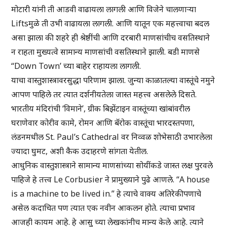
मोटारी यांनी ती आडवी वाढायला लागली आणि विजेने चालणाऱ्या
Liftsमुळे ती उभी वाढायला लागली. आणि यातून एक महत्त्वाचा बदल
असा झाला की शहरे ही श्रेष्ठींची आणि दरबारी माणसांचीच वसतिस्थाने
न राहता मुख्यत्वे सामान्य माणसांची वसतिस्थाने झाली. बडी माणसे
“Down Town’ च्या बाहेर राहायला लागली.
याचा वास्तुशास्त्रावरसुद्धा परिणाम झाला. जुन्या काळातल्या वास्तूंचे नमुने
आपण पाहिले तर त्यात दर्शनीयतेला जास्त महत्त्व असलेले दिसते.
भारतीय मंदिरांची ‘विमाने’, ग्रीक बिझेंटाइन वास्तूंच्या खांबांवरील
घराणेवार कोरीव कामे, रोमन आणि बॅरोक वास्तूंचा भारदस्तपणा,
लंडनमधील St. Paul’s Cathedral वर निव्वळ शोभेसाठी उभारलेला
ज्यादा घुमट, अशी कैक उदाहरणे सांगता येतील.
आधुनिक वास्तुशास्त्राने सामान्य माणसांच्या सोयींकडे जास्त लक्ष पुरवले
पाहिजे हे तत्त्व Le Corbusier ने प्रामुख्याने पुढे आणले. “A house
is a machine to be lived in.” हे त्याचे वाक्य अतिरेकीपणाचे
असेल कदाचित पण त्यात एक नवीन आकलन होते. त्याचा प्रभाव
आजही कायम आहे. हे आसु च्या लेखकांनीच मान्य केले आहे. त्याने