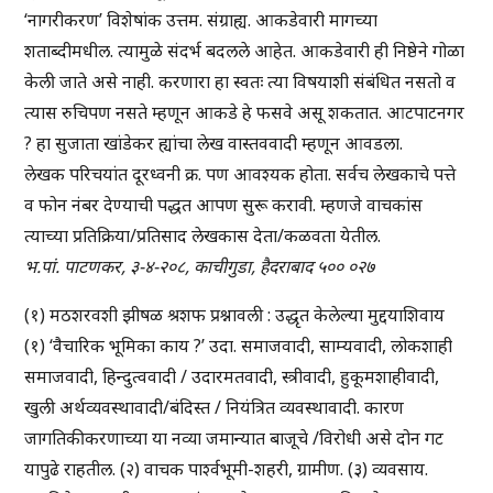
‘नागरीकरण’ विशेषांक उत्तम. संग्राह्य. आकडेवारी मागच्या
शताब्दीमधील. त्यामुळे संदर्भ बदलले आहेत. आकडेवारी ही निष्ठेने गोळा
केली जाते असे नाही. करणारा हा स्वतः त्या विषयाशी संबंधित नसतो व
त्यास रुचिपण नसते म्हणून आकडे हे फसवे असू शकतात. आटपाटनगर
? हा सुजाता खांडेकर ह्यांचा लेख वास्तववादी म्हणून आवडला.
लेखक परिचयांत दूरध्वनी क्र. पण आवश्यक होता. सर्वच लेखकाचे पत्ते
व फोन नंबर देण्याची पद्धत आपण सुरू करावी. म्हणजे वाचकांस
त्याच्या प्रतिक्रिया/प्रतिसाद लेखकास देता/कळवता येतील.
भ.पां. पाटणकर, ३-४-२०८, काचीगुडा, हैदराबाद ५०० ०२७
(१) मठशरवशी झीषळ श्रशफ प्रश्नावली : उद्धृत केलेल्या मुद्दयाशिवाय
(१) ‘वैचारिक भूमिका काय ?’ उदा. समाजवादी, साम्यवादी, लोकशाही
समाजवादी, हिन्दुत्ववादी / उदारमतवादी, स्त्रीवादी, हुकूमशाहीवादी,
खुली अर्थव्यवस्थावादी/बंदिस्त / नियंत्रित व्यवस्थावादी. कारण
जागतिकीकरणाच्या या नव्या जमान्यात बाजूचे /विरोधी असे दोन गट
यापुढे राहतील. (२) वाचक पार्श्वभूमी-शहरी, ग्रामीण. (३) व्यवसाय.