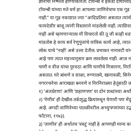
ज्ञानाची निष्पत्ती होण्याकरिता. टॉयन्बी व इकेडा दोघांच्
टॉयन्बी यांच्या मते धर्म हा आपल्या जाणिवेचाच एक
नाही.” या गूढ नकाशात ज्या “आदिप्रतिमा असतात त्या
फायदेशीर बाजू त्यांनी विस्ताराने मांडलेली नाही. त्
नाही असे म्हणणाऱ्याला मी विचारतो की तू जी काही ध
मांडतोस हे काय सर्व रेणुपुंजांचे यांत्रिक कार्य आहे, त
लोक याचे “नाही’ असे उत्तर देतील. प्रभाकर नानावटी यां
आहे पण त्यात महत्त्वानुसार क्रम लावलेला नाही. आज नगर
पाणी व वीज यांचा पुरवठा आणि घाणीचे निःसारण, निरनिर
असतात. घरे बांधणे व शाळा, रुग्णालये, खानावळी, सिनेमागृ
नगररचनेचा आराखडा बनवणे व निरनिराळ्या हेतूंसाठी 
१) ‘अंतःप्रेरणा’ आणि ‘शहाणपण’ या दोन शब्दांच्या अर्थांना 
२) ‘नेणीव’ ही देखील तर्कशुद्ध क्रियांमधून येणारी पण में
आहे. अगदी जाणिवेच्या पातळीवरील अभ्युपगमांच्या उद्भवा
फाँटाना, १९७३).
३) ‘जाणीव’ ही अर्थातच ‘वस्तू’ नाही हे आपणही मान्य करा