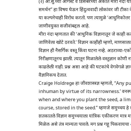
(२) आ.सु.च्या ऑगस्ट व डिसेंबरच्या अंकात मीरा नंदा यांन
समर्थन” हा विषय घेऊन हिंदुत्ववादी लोकांवर जी टीका केल
या कल्पनेचाही विरोध करतो. पण त्यामुळे ‘आधुनिकोत्तर व
जाणीवयुक्त सजीवांबद्दल आहे.
मीरा नंदा म्हणतात की ‘आधुनिक विज्ञानातून जे काही 
जाणिवेला खोटे ठरवते.’ विज्ञान काहीही म्हणो, माणसाल
विज्ञान ही नैसर्गिक वस्तू किंवा घटना नव्हे. अठराव्या-
निरीक्षणातूनच झाली. त्यातून मिळालेले वस्तुज्ञान को
काढलेली नाही. प्रश्न असा आहे की घटकांचे वेगवेगळे ज्ञा
वैज्ञानिकच देतात.
Craige Holdrege हा जीवशास्त्रज्ञ म्हणतो, “A
inhuman by virtue of its narrowness.’ वनस्पती
when and where you plant the seed, a limit
course, stored in the seed.” म्हणजे समुच्चय हे छो
शतकातले विज्ञान समुच्चयाला यांत्रिक एकीकरण मात्र
मिळेल असे तंत्र मान्यता पावले. मग प्रश्न गहू पिकवाय