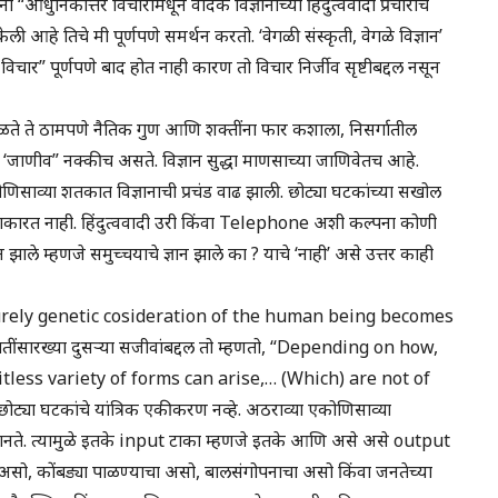
ी “आधुनिकोत्तर विचारांमधून वैदिक विज्ञानाच्या हिंदुत्ववादी प्रचाराचे
ी आहे तिचे मी पूर्णपणे समर्थन करतो. ‘वेगळी संस्कृती, वेगळे विज्ञान’
िचार” पूर्णपणे बाद होत नाही कारण तो विचार निर्जीव सृष्टीबद्दल नसून
कळते ते ठामपणे नैतिक गुण आणि शक्तींना फार कशाला, निसर्गातील
ा ‘जाणीव” नक्कीच असते. विज्ञान सुद्धा माणसाच्या जाणिवेतच आहे.
एकोणिसाव्या शतकात विज्ञानाची प्रचंड वाढ झाली. छोट्या घटकांच्या सखोल
णी नाकारत नाही. हिंदुत्ववादी उरी किंवा Telephone अशी कल्पना कोणी
न झाले म्हणजे समुच्चयाचे ज्ञान झाले का ? याचे ‘नाही’ असे उत्तर काही
ny purely genetic cosideration of the human being becomes
ंसारख्या दुसऱ्या सजीवांबद्दल तो म्हणतो, “Depending on how,
less variety of forms can arise,… (Which) are not of
ट्या घटकांचे यांत्रिक एकीकरण नव्हे. अठराव्या एकोणिसाव्या
 मानते. त्यामुळे इतके input टाका म्हणजे इतके आणि असे असे output
चा असो, कोंबड्या पाळण्याचा असो, बालसंगोपनाचा असो किंवा जनतेच्या