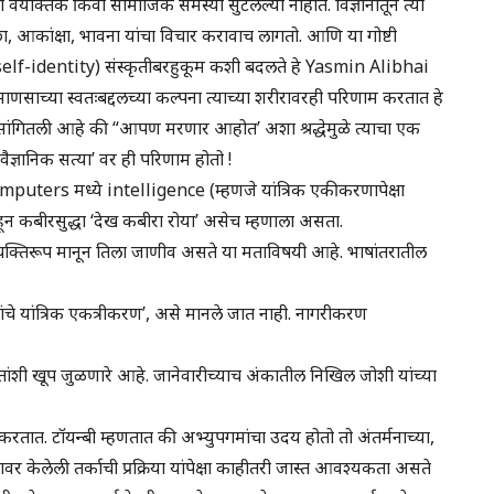
ैयक्तिक किंवा सामाजिक समस्या सुटलेल्या नाहीत. विज्ञानातून त्या
छा, आकांक्षा, भावना यांचा विचार करावाच लागतो. आणि या गोष्टी
ळख (self-identity) संस्कृतीबरहुकूम कशी बदलते हे Yasmin Alibhai
ाणसाच्या स्वतःबद्दलच्या कल्पना त्याच्या शरीरावरही परिणाम करतात हे
ांगितली आहे की “आपण मरणार आहोत’ अशा श्रद्धेमुळे त्याचा एक
्ञानिक सत्या’ वर ही परिणाम होतो !
ters मध्ये intelligence (म्हणजे यांत्रिक एकीकरणापेक्षा
हून कबीरसुद्धा ‘देख कबीरा रोया’ असेच म्हणाला असता.
ला व्यक्तिरूप मानून तिला जाणीव असते या मताविषयी आहे. भाषांतरातील
ंचे यांत्रिक एकत्रीकरण’, असे मानले जात नाही. नागरीकरण
या मतांशी खूप जुळणारे आहे. जानेवारीच्याच अंकातील निखिल जोशी यांच्या
करतात. टॉयन्बी म्हणतात की अभ्युपगमांचा उदय होतो तो अंतर्मनाच्या,
र केलेली तर्काची प्रक्रिया यांपेक्षा काहीतरी जास्त आवश्यकता असते