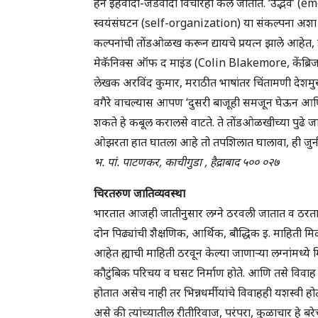
हेने इहवादी-जडवादी विचारही केले जातात. ‘उद्भव’ (
स्वयंसंघटन (self-organization) या संकल्पना अशा व
कल्पनांची तोंडओळख करून द्यायचे प्रयत्न झाले आ
मेकॅनिक्स ऑफ द माइंड (Colin Blakemore, केंब्रिज य
लेखक अरविंद कुमार, मराठीत भाषांतर चिंतामणी देशमुख, 
वगैरे वाचल्यास आपण ‘दुसरी बाजूही समजून घेऊन आणि ‘क
शकते हे कबूल करालसे वाटते. ते तोंडओळखीच्या पुढे जाण
ओझरता हात घातला आहे तो तपशिलात घालावा, ही जुनी व
भ. पां. पाटणकर, काचीगुडा , हैद्राबाद ५०० ०२७
चिरतरुण जातिव्यवस्था
भारतात आजही जातीनुसार लग्ने ठरवली जातात व ठरतात
दोन पिढ्यांची शैक्षणिक, आर्थिक, बौद्धिक इ. माहिती मि
आहेत ह्याची माहिती ठरवून केल्या जाणाऱ्या लग्नांमध्ये म
कौटुंबिक परिचय व घसट निर्माण होते. आणि तसे विवाह 
होतात असेच नाही तर भिन्नधर्मीयांचे विवाहही यशस्वी ह
असे की त्यांच्यातील रीतीरिवाज, परंपरा, कुळाचार ह