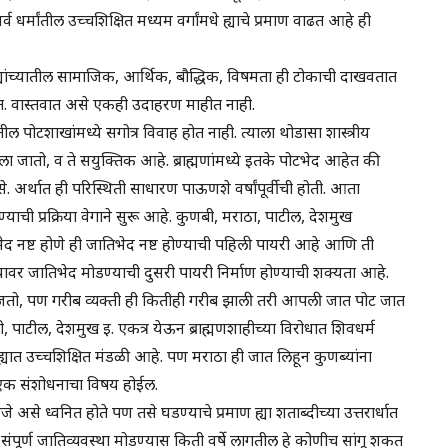
धर्मांतील उच्चशिक्षित मध्यम वर्गांमधे ह्याचे प्रमाण वाढत आहे ही
 ह्यांच्यातील सामाजिक, आर्थिक, बौद्धिक, विषमता ही टोकाची दाखवतात
वतात. वास्तवात असे एकही उदाहरण माहीत नाही.
ातील पोटशाखांमध्ये सगोत्र विवाह होत नाही. त्याला थोडासा शास्त्रीय
ला जातो, व ते सयुक्तिक आहे. ब्राह्मणांमध्ये इतके पोटभेद आहेत की
से. अर्थात ही परिस्थिती साधारण पाऊणशे वर्षांपूर्वीची होती. आता
ाची प्रक्रिया वेगाने सुरू आहे. कुणबी, मराठा, पाटील, देशमुख
ेद नष्ट होणे ही जातिभेद नष्ट होण्याची पहिली पायरी आहे आणि ती
यावर जातिभेद मोडण्याची दुसरी पायरी निर्माण होण्याची शक्यता आहे.
समजतो, पण गरीब व्यक्ती ही कितीही गरीब झाली तरी आपली जात पोट जात
, पाटील, देशमुख इ. एकत्र येऊन ब्राह्मणशाहीच्या विरोधात शिवधर्म
ात उच्चशिक्षित मंडळी आहे. पण मराठा ही जात लिहून कुणब्यांना
एक संशोधनाचा विषय होईल.
े असे ध्वनित होते पण तसे घडण्याचे प्रमाण ह्या शताब्दीच्या उत्तरार्धात
संपूर्ण जातिव्यवस्था मोडण्यास किती वर्षे लागतील हे कोणीच सांगू शकत