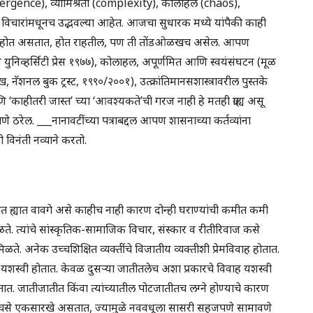
emergence), व्यामिश्रता (complexity), कोलाहल (chaos),
िचारांमधूनच उद्भवल्या आहेत. आजचा सुधारक मध्ये यांपैकी काही
हेत, होत असतात, होत राहतील, पण ती तोंडओळखच असेल. आपण
ुनिव्हर्सिटी प्रेस १९७७), कोलाहल, अपूर्णमित आणि स्वयंसंघटन (मूळ
नॅशनल बुक ट्रस्ट, १९९०/२००१), उत्क्रांतिमानसशास्त्रावरील पुस्तके
ाहीतरी जास्त’ च्या ‘आवश्यकते’ची गरज नाही हे मतही ग्राह्य असू
े ठरेल. ___नानावटींच्या पत्राबद्दल आपण शासनाच्या कर्तव्यांना
िनंती नव्याने करतो.
 ह्यात वावगे असे काहीच नाही कारण दोन्ही घराण्यांची कमीत कमी
ळते. त्यांचे सांस्कृतिक-सामाजिक विचार, संस्कार व रीतीरिवाज कसे
िळते. अनेक उच्चशिक्षित व्यक्तींचे विजातीय व्यक्तीशी प्रेमविवाह होतात.
यशस्वी होतात. केवळ दुसऱ्या जातीतलेच अशा प्रकारचे विवाह यशस्वी
ोतात. जातीजातीत किंवा त्यांच्यातील पोटजातीतच लग्ने होण्याचे कारण
े बरेचसे एकसारखे असतात, ज्यामुळे नववधूला सासरी सहजपणे सामावणे