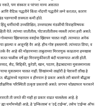
न्य नसते, पण संस्कार व परंपरा मान्य असतात
आणि वैदिक पद्धतीने किंवा नोंदणी पद्धतीने लग्ने करतात, कारण
वा खंड पडण्याची शक्यता कमी होते.
ौद्ध, हिंदू धर्मीयांची उच्चशिक्षित, उच्चपदस्थ मंडळींची विवाहविषयक
ती येते. त्यांच्या जातीतील, पोटजातीतीलच व्यक्ती त्यांना हवी असते.
. गोव्याच्या ख्रिश्चनाला वसईचा ख्रिश्चन चालत नाही. त्याच्यात अनेक
ाया झाल्या व अजूनहि वैर आहे. हीच गोष्ट इस्लामची. त्यांच्यात शिया, व
ंत इतके वैर आहे की मोहरमच्या ताबुताच्या मिरवणुक काढताना हमखास
सतत चाळीस वर्षे ह्या मिरवणुकींवरती बंदी घालण्यात आली होती.
्यद, सैद, सिद्दिकी, कुरेशी, खान, पठाण, हैद्राबादच्या मुसलमानाला
चा मुसलमान चालत नाही. शिखांमध्ये लाहोरी हे पेशावरी शीख हे
बौद्धांमध्ये महायान व हीनयान हे प्रकार असले तरी बावणे बौद्धास
, शैक्षणिक परिस्थिती उत्कृष्ट प्रकारची असते. जगभर थोड्याफार फरकाने
्यूटरवरती ती जमते की नाही हा प्रकार वाढत चाललेला आहे. हे
ह्या धर्मांमध्येही आहे, हे ‘इन्किलाब’ व ‘उर्दू टाईम्स’, तसेच ‘टाईम्स ऑफ