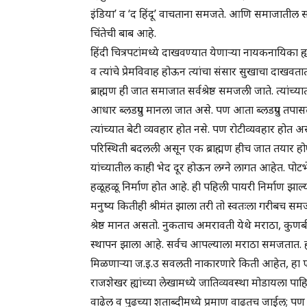
इंडिया’ व ‘द हिंदू’ वाचताना समजते. आणि समाजातील सर्व 
चिंतेची बाब आहे.
हिंदी चित्रपटांमध्ये दाखवण्यात येणाऱ्या नायकनायिका
व त्यांचे प्रेमविवाह होऊन त्यांचा संसार सुखाचा दाख
ब्राह्मण ही जात समाजात सर्वश्रेष्ठ समजली जाते. त्यांच्य
आधार ब्लडग्रुप मानला जात असे. पण आता ब्लडग्रुप तपास
त्यांच्यात बेटी व्यवहार होत नसे. पण रोटीव्यवहार होत अ
परिस्थिती बदलली असून एक ब्राह्मण हीच जात तयार होण्य
यांच्यातील काही भेद दूर होऊन लग्ने लागत आहेत. पोटभ
हळूहळू निर्माण होत आहे. ही पहिली पायरी निर्माण झाल्
मनुष्य कितीही श्रीमंत झाला तरी तो स्वतःला गरीबच 
श्रेष्ठ मानत असतो. नुकताच अमरावती येथे मराठा, कुणबी
स्थापन झाला आहे. सर्वच आपल्याला मराठा समजतात. ह्य
मिळणाऱ्या ज.इ.उ सवलती नाकारणारे किती आहेत, हा 
राजशेखर ह्यांच्या लेखामध्ये जातिव्यवस्था मोडायला पाहिज
वाढेल व पुढच्या शताब्दीमध्ये प्रमाण वाढतच जाईल; पण 