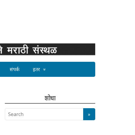
संपर्क
इतर
शोधा