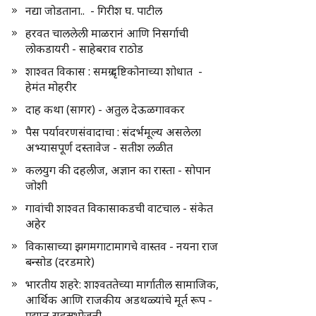
नद्या जोडताना.. - गिरीश घ. पाटील
हरवत चाललेली माळरानं आणि निसर्गाची
लोकडायरी - साहेबराव राठोड
शाश्वत विकास : समग्र दृष्टिकोनाच्या शोधात -
हेमंत मोहरीर
दाह कथा (सागर) - अतुल देऊळगावकर
पैस पर्यावरणसंवादाचा : संदर्भमूल्य असलेला
अभ्यासपूर्ण दस्तावेज - सतीश लळीत
कलयुग की दहलीज, अज्ञान का रास्ता - सोपान
जोशी
गावांची शाश्वत विकासाकडची वाटचाल - संकेत
अहेर
विकासाच्या झगमगाटामागचे वास्तव - नयना राज
बन्सोड (दरडमारे)
भारतीय शहरे: शाश्वततेच्या मार्गातील सामाजिक,
आर्थिक आणि राजकीय अडथळ्यांचे मूर्त रूप -
प्रद्युम्न सहस्रभोजनी