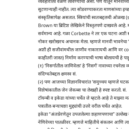
व्यवहाराला वळण लावण्याचा असो. पण यातून मानवाच्या व
सुटणाऱ्याही नाहीत. त्या सोडवण्याकरता माणसांच्या इच्
संस्कृतिसापेक्ष असतात. स्त्रियांची स्वतःबद्दलची ओ
Brown या ब्रिटिश लेखिकेने विस्तृतपणे दाखवले आहे. म
सर्वमान्य आहे. गळा Corbette ने तर एक घटना अशी स
नोकर खरोखरच अचानक मेला. म्हणजे मानवी भावनेचा ‘वैज
अशी ही सजीवांमधील जाणीव नाकारायची आणि वर compu
काहीतरी जास्त) निर्माण करण्याची भाषा बोलायची हे पा
(१) ‘निसर्गातील जाणिवेला’ हे ‘निसर्ग’ नावाच्या रचने
संदिग्धतेबद्दल क्षमस्व सं.
(२) पण आजच्या विज्ञानविचारांत ‘समुच्चय म्हणजे घटका
विशेषांकातील जेन जेकब्स चा लेखही हे स्पष्ट करतो. सं.
टॉयन्बी व इकेडा यांच्या चर्चेत जे म्हटले आहे ते माझ्
पत्रातील बऱ्याचशा मुद्द्यांची उत्तरे वरील चर्चेत आहेत.
इकेडा “अंतःप्रेरणेतून उपजलेल्या शहाणपणाचा” उल्लेख 
नेणिवेच्या पातळीवर. म्हणजे माहितीचे संकलन आणि त्याव