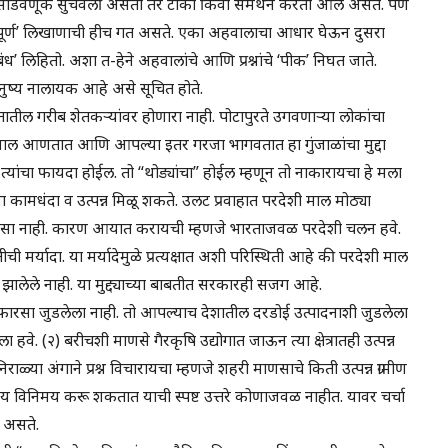
ंची सोडवणूक सुचवली असती तर टीका किंवा समर्थन करता आले असते. पण
त्तापूर्ण’ लिखाणाची हीच गत असते. एका अहवालाचा आधार घेऊन दुसरा
’ लिहितो. अशा त-हेने अहवालांचे आणि प्रश्नांचे ‘पीक’ निघत जाते.
मनुष्य नालायक आहे असे सूचित होते.
तातील गरीब शेतकऱ्यांवर होणारा नाही. पोटापुरते उगवणाऱ्या लोकांचा
माल आणतात आणि आपल्या इतर गरजा भागवतात हा गुंजाळांचा मुद्दा
्यांचा फायदा होईल. तो “थोड्यांचा” होईल म्हणून तो नाकारायचा हे मला
ंना कामधंदा व उत्पन्न मिळू शकते. उलट प्रवाहात परदेशी माल मोठ्या
 फारसा नाही. कारण आयात करायची म्हणजे भारताजवळ परदेशी चलन हवे.
्यादा. या मर्यादेमुळे प्रत्यक्षात अशी परिस्थिती आहे की परदेशी माल
ालेले नाही. या मुद्द्याच्या बाबतीत सरकारही सजग आहे.
ी फारसा जुडलेला नाही. तो आपल्याच देशातील दरडोई उत्पादनाशी जुडलेला
हवे. (२) बरीचशी माणसे गैरकृषि उद्योगात जाऊन त्या क्षेत्रातही उत्पन्न
ळ्या अंगाने प्रश्न विचारायचा म्हणजे शहरी माणसाचे किती उत्पन्न ग्रामीण
य विनिमय करू शकतात याची स्पष्ट उत्तरे कोणाजवळ नाहीत. यावर चर्चा
 असते.