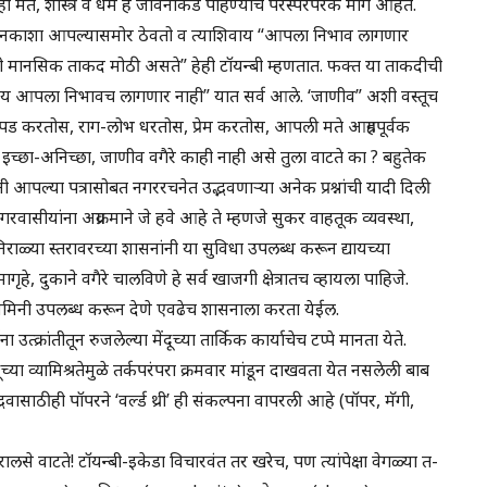
याही मते, शास्त्र व धर्म हे जीवनाकडे पाहण्याचे परस्परपरक मार्ग आहेत.
 गूढ नकाशा आपल्यासमोर ठेवतो व त्याशिवाय “आपला निभाव लागणार
ंची मानसिक ताकद मोठी असते” हेही टॉयन्बी म्हणतात. फक्त या ताकदीची
याशिवाय आपला निभावच लागणार नाही” यात सर्व आले. ‘जाणीव” अशी वस्तूच
डपड करतोस, राग-लोभ धरतोस, प्रेम करतोस, आपली मते आग्रहपूर्वक
्यात इच्छा-अनिच्छा, जाणीव वगैरे काही नाही असे तुला वाटते का ? बहुतेक
नी आपल्या पत्रासोबत नगररचनेत उद्भवणाऱ्या अनेक प्रश्नांची यादी दिली
वासीयांना अग्रक्रमाने जे हवे आहे ते म्हणजे सुकर वाहतूक व्यवस्था,
ाळ्या स्तरावरच्या शासनांनी या सुविधा उपलब्ध करून द्यायच्या
हे, दुकाने वगैरे चालविणे हे सर्व खाजगी क्षेत्रातच व्हायला पाहिजे.
जमिनी उपलब्ध करून देणे एवढेच शासनाला करता येईल.
उत्क्रांतीतून रुजलेल्या मेंदूच्या तार्किक कार्याचेच टप्पे मानता येते.
दूच्या व्यामिश्रतेमुळे तर्कपरंपरा क्रमवार मांडून दाखवता येत नसलेली बाब
साठीही पॉपरने ‘वर्ल्ड थ्री’ ही संकल्पना वापरली आहे (पॉपर, मॅगी,
लसे वाटते! टॉयन्बी-इकेडा विचारवंत तर खरेच, पण त्यांपेक्षा वेगळ्या त-