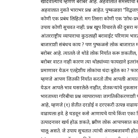
खांदेवाल्यांचे म्हणणे बरोबर आहे. अहवालात समस्या
अहवालात नुसते भाराभर प्रश्न आहेत. पुष्कळशा “विद्व
कोणी एक प्रबंध लिहितो. मग तिसरा कोणी एक ‘शोध-प्रबंध
उपाय कोणी सुचवत नाही. प्रश्न खूप विचारले की दुसरा 
आंतरराष्ट्रीय व्यापाराचा कुठलाही बरावाईट परिणाम भार
बाजाराशी संबंधच काय ? पण पुष्कळसे लोक बाजारात 
बरोबर आहे. त्यातले जे थोडे लोक निर्यात करू शकतील, त
बरोबर वाटत नाही कारण त्या थोड्यांच्या फायद्याने इतरा
प्रमाणावर येऊन एतद्देशीय लोकांचा धंदा बुडेल का ?
म्हणजे आपण जितकी निर्यात करतो तीच आपली आयातीची मर
येऊन आपले भाव घसरलेले नाहीत, शेतकऱ्यांचे नुकसान झ
भारताच्या गरिबीचा प्रश्न व्यापाराच्या जागतिकीकरणाश
आहे, म्हणजे (१) शेतीत दरडोई व दरएकरी उत्पन्न वाढायला 
वाढायला हवे. हे घडवून कसे आणायचे याचे किंवा एका निरा
उत्पादनावर खर्च होऊ शकते, ग्रामीण लोक आपापसात का
चालू असते. जे उपाय सुचतात त्यांची अंमलबजावणी होत