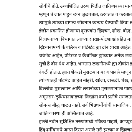
सोयीचे होते. उच्चशिक्षित तरुण पिढीत जातिव्यवस्था मा
म्हणून ते जात पाहून लग्न जुळवतात, ठरवतात व करतात 
त्यामुळे त्यांच्या दांपत्य जीवनात व्यत्यय येण्याची किं
इंग्रजीत प्रकाशित होणाऱ्या वृत्तपत्रांत ख्रिश्चन, शीख, ब
विज्ञापनाच्या विभागात त्याच्या शाखा-पोटशाखांसहित माहि
ख्रिश्चनामध्ये कॅथलिक व प्रोटेस्टंट ह्या दोन शाखा आहेत
चर्चभेद आहेत, प्रोटेस्टंट व कॅथलिक ह्यांच्यात अनेक लढ
सुन्नी हे दोन पंथ आहेत. भारतात लखनौमध्ये ह्या दोघा
दंगली होतात. ह्यात शेकडो मुसलमान मरण पावले म्हणून 
त्यांच्यातही पोटभेद आहेत बोहरी, खोजा, दाऊदी, शेख, सय
दिल्लीचा मुसलमान आणि लखनौच्या मुसलमानाला पाटण्या
अमृतसर-लुधियानाकडच्या शिखांना कमी प्रतीचे समजतात. 
सोमन्स बौद्ध चालत नाही. सर्व भिन्नधर्मीयांची सामाजिक
जातिव्यवस्था ही अस्तित्वात आहे.
हल्ली नवीन सुशिक्षित तरुणांमध्ये पत्रिका पाहणे, कम्प
हिंदुधर्मीयांमधे जास्त दिसत असले तरी इस्लाम व ख्रिश्चन 