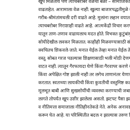
खूप मिळतोय पण त्याचबरोबर वेळेचा बळी – सामाजिकी
वाढताहेत. आरामाला वेळ नाही. खुल्या बाजारपद्धतीमुळे 
गरीब-श्रीमंतांमधली दरी वाढते आहे. मुलांना लहान वयात ज
त्याचबरोबर निराशाही वाढते आहे. आत्मकेंद्री विचार क
यातून ताण-तणाव वाढायलाच मदत होते. विभक्त कुटुंबांम
सोयीदेखील लवकर मिळतात. काहीही मिळवण्यासाठी संयम,
क्वचितच शिकवले जाते. मनात येईल तेव्हा मनात येईल 
वस्तू. सोबत गरज पडल्यास शिक्षणासाठी भली मोठी देणगी
वाटत नाही. त्यातून गैरफायदा घेणे किंवा गैरवापर करणे
किंवा अपेक्षित गोष्ट झाली नाही तर लगेच ताणानंतर येण
करतात. स्वतःच्या लायकीची किंवा कुवतीची वस्तुनिष्ठ क
मूलभूत बाबी आणि सुखसोयींची व्यवस्था करण्याची जबाबद
लागते तोपर्यंत खूप उशीर झालेला असतो. झटपट पैसा 
व नीतिमत्ता समाजाला नीतिहीनतेकडे नेते. अनेक अनाव
करून घेत आहे. या परिस्थितीत बदल न झाल्यास तरुण प