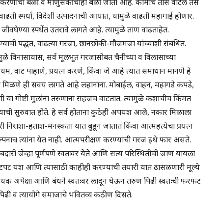
करणाचा बळी व माणुसकीचाही बळी जातो आहे. कामाचे तास वाटेल तसे
वाढती स्पर्धा, विदेशी उत्पादनाची आयात, यामुळे वाढती महागाई होणार.
ीवघेण्या स्पर्धेत उतरावे लागते आहे. त्यामुळे ताण वाढताहेत.
रण्याची पद्धत, वाढत्या गरजा, छानछोकी-मौजमजा यांच्याशी संबंधित.
ुळे विनासायास, सर्व मूलभूत गरजांसोबत चैनीच्या व विलासाच्या
 वाट पाहाणे, प्रयत्न करणे, किंवा जे आहे त्यात समाधान मानणे हे
ते मिळणे ही सवय लागते आहे लहानांना. मोबाईल, वाहन, महागडे कपडे,
 या गोष्टी मुलांना तरुणांना सहजच वाटतात. त्यामुळे कशाचीच किंमत
 याची सुरुवात होते. हे सर्व होताना कुठेही अपयश आले, नकार मिळाला
ारी निराशा-हताश-मनस्कता यात बुडून जातात किंवा आत्महत्येचा प्रयत्न
ल्पनाच त्यांना येत नाही. आत्मपरीक्षण करण्याची गरज इथे फार असते.
ारी जेव्हा पूर्णपणे स्वतःवर येते आणि सत्य परिस्थितीची जाण यायला
झटपट यश आणि त्यासाठी काहीही करण्याची तयारी यात ढासळणारी मूल्ये
श्यक अपेक्षा आणि बंधने स्वतःवर लादून घेऊन तरुण पिढी स्वतःची फरफट
िढी व त्यायोगे समाजाचे भवितव्य कठीण दिसते.