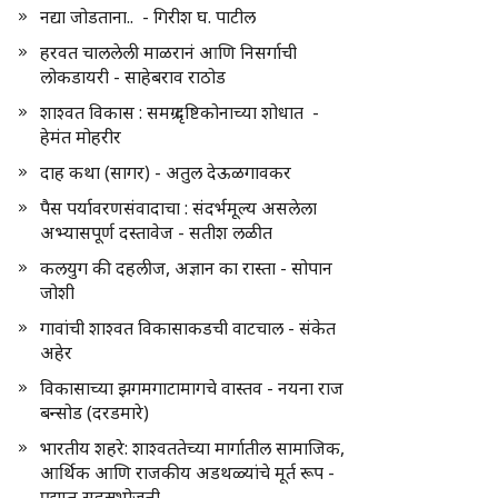
नद्या जोडताना.. - गिरीश घ. पाटील
हरवत चाललेली माळरानं आणि निसर्गाची
लोकडायरी - साहेबराव राठोड
शाश्वत विकास : समग्र दृष्टिकोनाच्या शोधात -
हेमंत मोहरीर
दाह कथा (सागर) - अतुल देऊळगावकर
पैस पर्यावरणसंवादाचा : संदर्भमूल्य असलेला
अभ्यासपूर्ण दस्तावेज - सतीश लळीत
कलयुग की दहलीज, अज्ञान का रास्ता - सोपान
जोशी
गावांची शाश्वत विकासाकडची वाटचाल - संकेत
अहेर
विकासाच्या झगमगाटामागचे वास्तव - नयना राज
बन्सोड (दरडमारे)
भारतीय शहरे: शाश्वततेच्या मार्गातील सामाजिक,
आर्थिक आणि राजकीय अडथळ्यांचे मूर्त रूप -
प्रद्युम्न सहस्रभोजनी