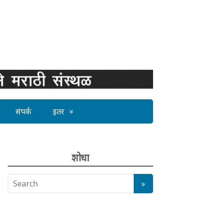
संपर्क
इतर
शोधा