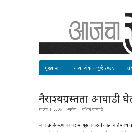
मुख्य पान
ताजा अंक – जुलै २०२६
संग्र
नैराश्यग्रस्तता आघाडी घ
सप्टेंबर, 1, 2006
आरोग्य
राधिका टांकसाळे
जागतिकीकरणाबरोबर माणूस बदलतो आहे. नातेसंबंध बदलत