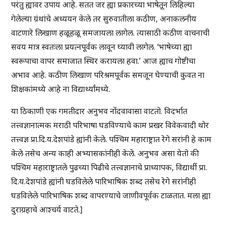
परंतु ह्यावर उपाय आहे. सतत जर ह्या प्रकारच्या भाषेतून लिहिल्या
गेलेल्या ग्रंथांचे अध्ययन केले तर सुरुवातीला कठीण, अनाकलनीय
वाटणारे लिखाण हळूहळू समजायला लागेल. त्यासाठी कठीण वाचनाची
सवय मात्र स्वतःला प्रयत्नपूर्वक लावून घ्यावी लागेल. ‘भाषेच्या ह्या
स्वरूपाचा वापर समाजात स्थिर करायला हवा.’ आज ह्याच गोष्टीचा
अभाव आहे. कठीण लिखाण परिश्रमपूर्वक समजून घेण्याची कुवत ना
शिक्षकांमध्ये आहे ना विद्यार्थ्यांमध्ये.
या ठिकाणी एक गमतीदार अनुभव नोंदवावासा वाटतो. विदर्भात
तत्त्वज्ञानात्मक मराठी परिभाषा घडविण्याचे काम प्रखर विवेकवादी थोर
तत्त्वज्ञ प्रा.दि.य.देशपांडे ह्यांनी केले. पश्चिम महाराष्ट्रात रेगे सरांनी हे काम
केले तसेच अन्य काही अभ्यासकांनीही केले. अनुभव असा येतो की
पश्चिम महाराष्ट्रातले पुढच्या पिढीचे तत्त्वज्ञानाचे प्राध्यापक, विद्यार्थी प्रा.
दि.य.देशपांडे ह्यांनी घडविलेले पारिभाषिक शब्द तसेच रेगे सरांनीही
घडविलेले पारिभाषिक शब्द वापरण्याचे जाणीवपूर्वक टाळतात. मला ह्या
दुराग्रहाचे आश्चर्य वाटते.]