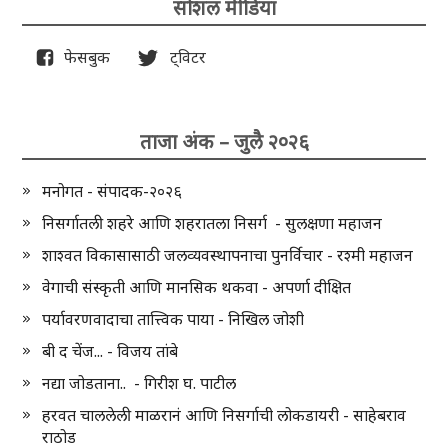
सोशल मीडिया
फेसबुक
ट्विटर
ताजा अंक – जुलै २०२६
मनोगत - संपादक-२०२६
निसर्गातली शहरे आणि शहरातला निसर्ग - सुलक्षणा महाजन
शाश्वत विकासासाठी जलव्यवस्थापनाचा पुनर्विचार - रश्मी महाजन
वेगाची संस्कृती आणि मानसिक थकवा - अपर्णा दीक्षित
पर्यावरणवादाचा तात्त्विक पाया - निखिल जोशी
बी द चेंज... - विजय तांबे
नद्या जोडताना.. - गिरीश घ. पाटील
हरवत चाललेली माळरानं आणि निसर्गाची लोकडायरी - साहेबराव
राठोड