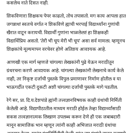
कसलेच नाते दिसत नाही.
शिकविणारा शिक्षकच पेपर काढतो, तोच तपासतो. मग काय आपला हात
जगन्नाथ! स्वतःचे वर्गात न शिकविणे ह्याची भरपाई विद्यार्थ्यांना गुणांची
खैरात वाटून करायची. विद्यार्थी गुणांना भाळलेला! हा शिक्षकही
विद्यार्थिप्रिय असतो. ‘तेरी भी चूप मेरी भी चूप’ असा सर्व मामला. म्हणूनच
शिक्षकांचे मूल्यमापन वरचेवर होणे अतिशय आवश्यक आहे.
आणखी एक मार्ग म्हणजे चांगल्या लेखकांनी पुढे येऊन मराठीतून
ग्रंथरचना करणे आवश्यक आहे. चांगल्या लेखकांनी लेखनाचे कार्य केले
नाही, तर निकृष्ट दर्जाची पुस्तके विपुल प्रमाणावर निर्माण होतील व या
भाऊगर्दीत एकटी दुकटी अशी चांगल्या दर्जाची पुस्तके मागे पडतील.
रेगे सर, प्रा. दि.य.देशपांडे ह्यांनी तत्त्वज्ञानविषयक काही ग्रंथांची निर्मिती
केलेली आहे. विद्यापीठातील माध्यम मराठी होईल तेव्हा विद्यार्थ्यांसाठी
सकस तत्त्वज्ञानात्मक लिखाण उपलब्ध करून देणे ही एक जबाबदारी
मानून सामाजिक भान म्हणून त्यांनी काही अभिजात मराठी ग्रंथांचा