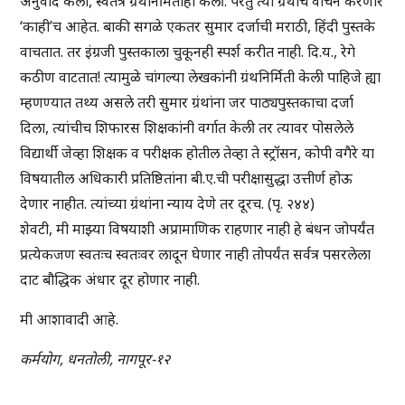
अनुवाद केला, स्वतंत्र ग्रंथनिर्मितीही केली. परंतु त्या ग्रंथांचे वाचन करणारे
‘काही’च आहेत. बाकी सगळे एकतर सुमार दर्जाची मराठी, हिंदी पुस्तके
वाचतात. तर इंग्रजी पुस्तकाला चुकूनही स्पर्श करीत नाही. दि.य., रेगे
कठीण वाटतात! त्यामुळे चांगल्या लेखकांनी ग्रंथनिर्मिती केली पाहिजे ह्या
म्हणण्यात तथ्य असले तरी सुमार ग्रंथांना जर पाठ्यपुस्तकाचा दर्जा
दिला, त्यांचीच शिफारस शिक्षकांनी वर्गात केली तर त्यावर पोसलेले
विद्यार्थी जेव्हा शिक्षक व परीक्षक होतील तेव्हा ते स्ट्रॉसन, कोपी वगैरे या
विषयातील अधिकारी प्रतिष्ठितांना बी.ए.ची परीक्षासुद्धा उत्तीर्ण होऊ
देणार नाहीत. त्यांच्या ग्रंथांना न्याय देणे तर दूरच. (पृ. २४४)
शेवटी, मी माझ्या विषयाशी अप्रामाणिक राहणार नाही हे बंधन जोपर्यंत
प्रत्येकजण स्वतःच स्वतःवर लादून घेणार नाही तोपर्यंत सर्वत्र पसरलेला
दाट बौद्धिक अंधार दूर होणार नाही.
मी आशावादी आहे.
कर्मयोग, धनतोली, नागपूर-१२