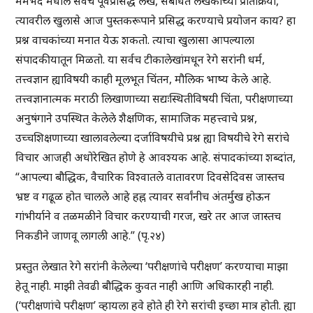
मर्मभेद मधील सर्वच पूर्वप्रसिद्ध लेख, संबंधित लेखकांच्या प्रतिक्रिया,
त्यावरील खुलासे आज पुस्तकरूपाने प्रसिद्ध करण्याचे प्रयोजन काय? हा
प्रश्न वाचकांच्या मनात येऊ शकतो. त्याचा खुलासा आपल्याला
संपादकीयातून मिळतो. या सर्वच टीकालेखांमधून रेगे सरांनी धर्म,
तत्त्वज्ञान ह्याविषयी काही मूलभूत चिंतन, मौलिक भाष्य केले आहे.
तत्त्वज्ञानात्मक मराठी लिखाणाच्या सद्यःस्थितीविषयी चिंता, परीक्षणाच्या
अनुषंगाने उपस्थित केलेले शैक्षणिक, सामाजिक महत्त्वाचे प्रश्न,
उच्चशिक्षणाच्या खालावलेल्या दर्जाविषयीचे प्रश्न ह्या विषयीचे रेगे सरांचे
विचार आजही अधोरेखित होणे हे आवश्यक आहे. संपादकांच्या शब्दांत,
“आपल्या बौद्धिक, वैचारिक विश्वातले वातावरण दिवसेदिवस जास्तच
भ्रष्ट व गढूळ होत चालले आहे हह्न त्यावर सर्वांनीच अंतर्मुख होऊन
गांभीर्याने व तळमळीने विचार करण्याची गरज, खरे तर आज जास्तच
निकडीने जाणवू लागली आहे.” (पृ.२४)
प्रस्तुत लेखात रेगे सरांनी केलेल्या ‘परीक्षणांचे परीक्षण’ करण्याचा माझा
हेतू नाही. माझी तेवढी बौद्धिक कुवत नाही आणि अधिकारही नाही.
(‘परीक्षणांचे परीक्षण’ व्हायला हवे होते ही रेगे सरांची इच्छा मात्र होती. ह्या