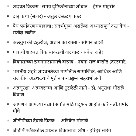
शाश्वत विकास : समग्र दृष्टिकोनाच्या शोधात - हेमंत मोहरीर
दाह कथा (सागर) - अतुल देऊळगावकर
पैस पर्यावरणसंवादाचा : संदर्भमूल्य असलेला अभ्यासपूर्ण दस्तावेज -
सतीश लळीत
कलयुग की दहलीज, अज्ञान का रास्ता - सोपान जोशी
गावांची शाश्वत विकासाकडची वाटचाल - संकेत अहेर
विकासाच्या झगमगाटामागचे वास्तव - नयना राज बन्सोड (दरडमारे)
भारतीय शहरे: शाश्वततेच्या मार्गातील सामाजिक, आर्थिक आणि
राजकीय अडथळ्यांचे मूर्त रूप - प्रद्युम्न सहस्रभोजनी
अन्नसुरक्षा, अन्नस्वराज्य आणि तुटलेली नाती - डॉ. अनुराधा भोसले
दिवाण
आपणच आपल्या नद्यांचे सर्वात मोठे प्रदूषक आहोत का? - डॉ. प्रमोद
मोघे
जीडीपीच्या देवाचे पितळ! - अनिकेत मोताळे
जीडीपीपलीकडील शाश्वत विकासाचा शोध - हरिहर सारंग