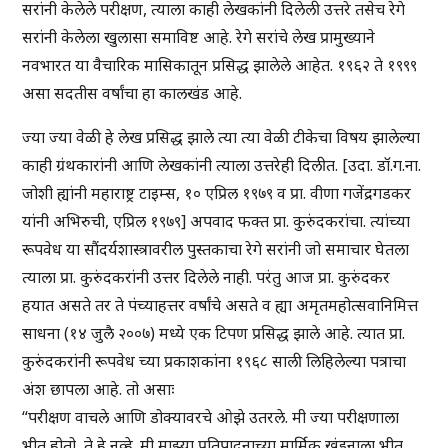
सरांनी केलेले परीक्षण, त्याला काही लेखकांनी दिलेली उत्तरे तसेच रेगे
सरांनी केलेला खुलासा समाविष्ट आहे. रेगे सरांचे लेख प्रामुख्याने
नवभारत या वैचारिक मासिकातून प्रसिद्ध झालेले आहेत. १९६२ ते १९९९
असा सदतीस वर्षांचा हा कालखंड आहे.
ज्या ज्या वेळी हे लेख प्रसिद्ध झाले त्या त्या वेळी टीकेचा विषय झालेल्या
काही ग्रंथकारांनी आणि लेखकांनी त्याला उत्तरेही दिलीत. [उदा. डॉ.ग.ना.
जोशी ह्यांनी महाराष्ट्र टाइम्स, १० एप्रिल १९७९ व प्रा. वीणा गजेंद्रगडकर
यांनी अभिरुची, एप्रिल १९७९] अपवाद फक्त प्रा. कुरुंदकरांचा. त्यांच्या
रूपवेध या सौंदर्यशास्त्रावरील पुस्तकाचा रेगे सरांनी जो समाचार घेतला
त्याला प्रा. कुरुंदकरांनी उत्तर दिलेले नाही. परंतु आज प्रा. कुरुंदकर
हयात असते तर ते पंच्याहत्तर वर्षांचे असते व ह्या अमृतमहोत्सवानिमित्त
साधना (१४ जुलै २००७) मध्ये एक टिपण प्रसिद्ध झाले आहे. त्यात प्रा.
कुरुंदकरांनी रूपवेध च्या प्रकाशकांना १९६८ साली लिहिलेल्या पत्राचा
अंश छापला आहे. तो असाः
“परीक्षण वाचले आणि डोक्यावरचे ओझे उतरले. मी ज्या परीक्षणाला
भीत होतो, ते हे नव्हे. मी माझ्या प्रतिपादनाच्या मार्मिक खंडनाला भीत