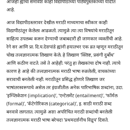
आजही ह्यांचा समावेश काही विद्यापीठांच्या पाठ्यपुस्तकांच्या यादीत
आहे.
आज विद्यापीठस्तरावर देखील मराठी माध्यमाचा स्वीकार काही
विद्यापीठांतून केलेला आढळतो. त्यामुळे त्या त्या विषयांचे मराठीतून
साहित्य उपलब्ध करून देण्याची जबाबदारी ही जाणकार व्यक्तींची आहे.
रेगे सर आणि प्रा. दि.य.देशपांडे ह्यांनी हयातभर एक व्रत म्हणून मराठीतून
चोख तत्त्वज्ञानात्मक लिखाण केले. हे लिखाण ‘क्लिष्ट, प्रसंगी दुर्बोध’
आणि कठीण वाटते. तसे ते आहेही. परंतु हा लेखकांचा दोष नाही. त्याचे
कारण हे आहे की तत्त्वज्ञानात्मक मराठी भाषा रुळलेली, वाचकांच्या
सरावाची बनलेली नाही. मराठीतून प्रसिद्ध होणारे लिखाण जर
भाषांतरस्वरूपाचे असेल तर इंग्रजीतील अनेक पारिभाषिक शब्दांना, उदा.
‘इम्प्लिकेशन (implication)’, ‘एन्टेलमेंट (entailment)’, ‘फॉर्मल
(formal)’, ‘कॅटेगोरिकल (categorical)’, इ. साठी मराठी शब्द
बनवावे लागतात. त्यामुळे अशा अपरिचित मराठी शब्दांची बनलेली
तत्त्वज्ञानात्मक मराठी भाषा बरेचदा ‘प्रथमदर्शनीच विद्रुप’ दिसते.