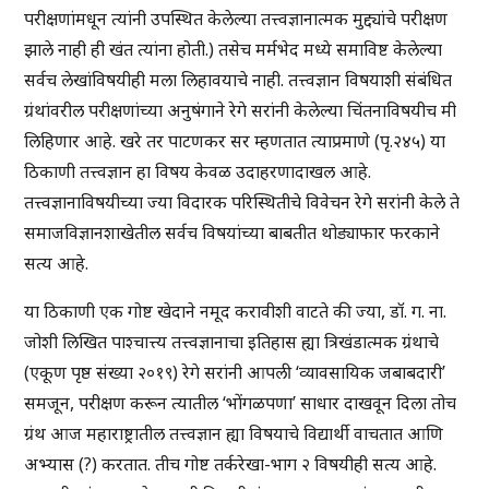
परीक्षणांमधून त्यांनी उपस्थित केलेल्या तत्त्वज्ञानात्मक मुद्द्यांचे परीक्षण
झाले नाही ही खंत त्यांना होती.) तसेच मर्मभेद मध्ये समाविष्ट केलेल्या
सर्वच लेखांविषयीही मला लिहावयाचे नाही. तत्त्वज्ञान विषयाशी संबंधित
ग्रंथांवरील परीक्षणांच्या अनुषंगाने रेगे सरांनी केलेल्या चिंतनाविषयीच मी
लिहिणार आहे. खरे तर पाटणकर सर म्हणतात त्याप्रमाणे (पृ.२४५) या
ठिकाणी तत्त्वज्ञान हा विषय केवळ उदाहरणादाखल आहे.
तत्त्वज्ञानाविषयीच्या ज्या विदारक परिस्थितीचे विवेचन रेगे सरांनी केले ते
समाजविज्ञानशाखेतील सर्वच विषयांच्या बाबतीत थोड्याफार फरकाने
सत्य आहे.
या ठिकाणी एक गोष्ट खेदाने नमूद करावीशी वाटते की ज्या, डॉ. ग. ना.
जोशी लिखित पाश्चात्त्य तत्त्वज्ञानाचा इतिहास ह्या त्रिखंडात्मक ग्रंथाचे
(एकूण पृष्ठ संख्या २०१९) रेगे सरांनी आपली ‘व्यावसायिक जबाबदारी’
समजून, परीक्षण करून त्यातील ‘भोंगळपणा’ साधार दाखवून दिला तोच
ग्रंथ आज महाराष्ट्रातील तत्त्वज्ञान ह्या विषयाचे विद्यार्थी वाचतात आणि
अभ्यास (?) करतात. तीच गोष्ट तर्करेखा-भाग २ विषयीही सत्य आहे.