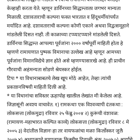
केव्हाही करता येते. म्हणून डार्विनच्या सिद्धान्ताला जगभर मान्यता
मिळाली. दशावताराची कल्पना फक्त भारतात व हिंदूधर्मीयांपर्यंत
मर्यादित आहे. दशावताराची कल्पना कोणी एकाने अथवा विद्वत्समूहाने
मांडलेली दिसत नाही. ती काळाच्या टप्प्याटप्प्याने मांडलेली दिसते.
डार्विनचा सिद्धान्त आपल्या पूर्वजांना २००० वर्षांपूर्वी माहिती होता हे
म्हणणे रामायणात पुष्पक विमानाचा उल्लेख आहे म्हणून आमच्या
पूर्वजांना विमानविद्येचे ज्ञान होते असे म्हणण्यासारखे आहे. ही प्राचीन
गौरवाची अहंमन्यता सोडणे श्रेयस्कर होईल.
टिपः * या विधानाबाबतचे लेख खूप मोठे आहेत, तेव्हा त्यांची
प्रकाशनविषयी माहिती दिली आहे.
* या विधानांचा सविस्तर ऊहापोह खालील लेखांत मी केलेला आहे.
जिज्ञासूंनी अवश्य वाचावेत. १) रामकथाः एक विश्वव्यापी दंतकथा :
लोकसत्ता (लोकमुद्रा) रविवार २५ फेब्रु.२००४ २) कुरूंची वंशावळ:
(रामायण-महाभारत कल्पित काव्ये) लोकसत्ता (लोकमुद्रा) रविवार ८ मे
२००५ ३) वेदांतील विज्ञानः हा तर वायफळांचा मळाः किर्लोस्कर जुलै
२००७ ४) अध्यात्माचे मायाजाल: किस्त्रीम दिवाळी अंक २००७ ५) आर्यांचे