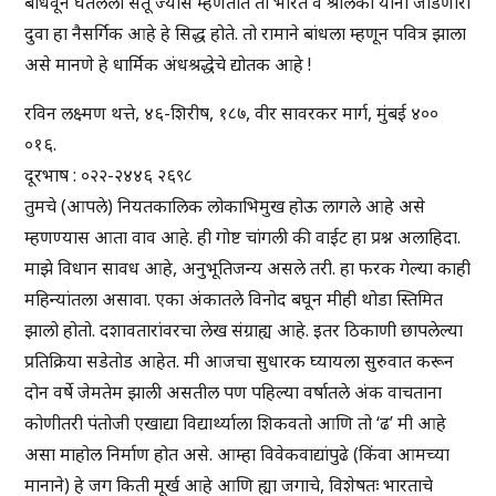
बांधवून घेतलेला सेतू ज्यास म्हणतात तो भारत व श्रीलंका यांना जोडणारा
दुवा हा नैसर्गिक आहे हे सिद्ध होते. तो रामाने बांधला म्हणून पवित्र झाला
असे मानणे हे धार्मिक अंधश्रद्धेचे द्योतक आहे !
रविन लक्ष्मण थत्ते, ४६-शिरीष, १८७, वीर सावरकर मार्ग, मुंबई ४००
०१६.
दूरभाष : ०२२-२४४६ २६९८
तुमचे (आपले) नियतकालिक लोकाभिमुख होऊ लागले आहे असे
म्हणण्यास आता वाव आहे. ही गोष्ट चांगली की वाईट हा प्रश्न अलाहिदा.
माझे विधान सावध आहे, अनुभूतिजन्य असले तरी. हा फरक गेल्या काही
महिन्यांतला असावा. एका अंकातले विनोद बघून मीही थोडा स्तिमित
झालो होतो. दशावतारांवरचा लेख संग्राह्य आहे. इतर ठिकाणी छापलेल्या
प्रतिक्रिया सडेतोड आहेत. मी आजचा सुधारक घ्यायला सुरुवात करून
दोन वर्षे जेमतेम झाली असतील पण पहिल्या वर्षातले अंक वाचताना
कोणीतरी पंतोजी एखाद्या विद्यार्थ्याला शिकवतो आणि तो ‘ढ’ मी आहे
असा माहोल निर्माण होत असे. आम्हा विवेकवाद्यांपुढे (किंवा आमच्या
मानाने) हे जग किती मूर्ख आहे आणि ह्या जगाचे, विशेषतः भारताचे