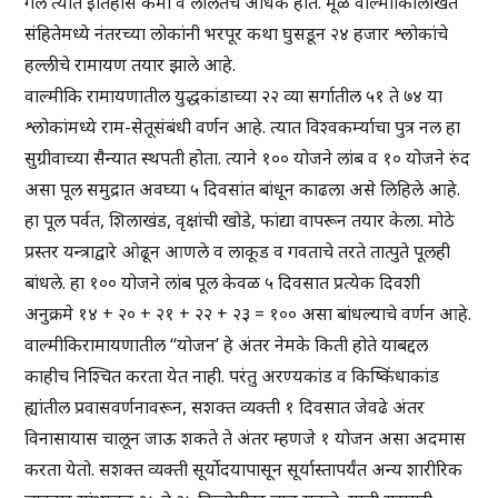
गेले त्यात इतिहास कमी व ललितच अधिक होते. मूळ वाल्मीकिलिखित
संहितेमध्ये नंतरच्या लोकांनी भरपूर कथा घुसडून २४ हजार श्लोकांचे
हल्लीचे रामायण तयार झाले आहे.
वाल्मीकि रामायणातील युद्धकांडाच्या २२ व्या सर्गातील ५१ ते ७४ या
श्लोकांमध्ये राम-सेतूसंबंधी वर्णन आहे. त्यात विश्वकर्म्याचा पुत्र नल हा
सुग्रीवाच्या सैन्यात स्थपती होता. त्याने १०० योजने लांब व १० योजने रुंद
असा पूल समुद्रात अवघ्या ५ दिवसांत बांधून काढला असे लिहिले आहे.
हा पूल पर्वत, शिलाखंड, वृक्षांची खोडे, फांद्या वापरून तयार केला. मोठे
प्रस्तर यन्त्राद्वारे ओढून आणले व लाकूड व गवताचे तरते तात्पुते पूलही
बांधले. हा १०० योजने लांब पूल केवळ ५ दिवसात प्रत्येक दिवशी
अनुक्रमे १४ + २० + २१ + २२ + २३ = १०० असा बांधल्याचे वर्णन आहे.
वाल्मीकिरामायणातील “योजन’ हे अंतर नेमके किती होते याबद्दल
काहीच निश्चित करता येत नाही. परंतु अरण्यकांड व किष्किंधाकांड
ह्यांतील प्रवासवर्णनावरून, सशक्त व्यक्ती १ दिवसात जेवढे अंतर
विनासायास चालून जाऊ शकते ते अंतर म्हणजे १ योजन असा अदमास
करता येतो. सशक्त व्यक्ती सूर्योदयापासून सूर्यास्तापर्यंत अन्य शारीरिक