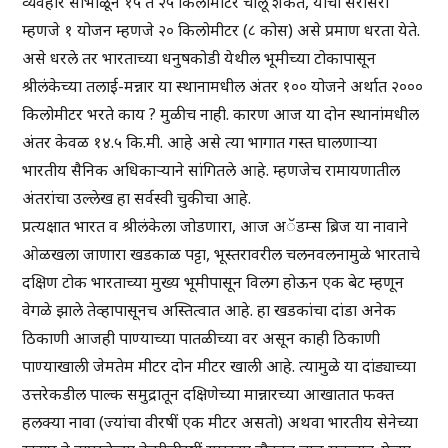
व्यवहार सांभाळून १५ ते २५ किलोमीटर चालू शकते, याची सरासरी
म्हणजे १ योजन म्हणजे २० किलोमीटर (८ कोस) असे प्रमाण धरता येते.
असे धरले तर भारताच्या धनुषकोडी येथील भूमीच्या टोकापासून
श्रीलंकेच्या तलाई-मन्नार या स्थानामधील अंतर १०० योजने अर्थात २०००
किलोमीटर भरते काय ? मुळीच नाही. कारण आज या दोन स्थानांमधील
अंतर केवळ १४.५ कि.मी. आहे असे त्या भागात गस्त घालणाऱ्या
भारतीय सैनिक अधिकाऱ्याने सांगितले आहे. म्हणजेच रामायणातील
अंतरांचा उल्लेख हा सर्वस्वी चुकीचा आहे.
प्रत्यक्षात भारत व श्रीलंकेला जोडणारा, आज अॅडम्स ब्रिज या नावाने
ओळखला जाणारा खडकाळ पट्टा, भूस्तरावरील चलनवलनामुळे भारताचे
दक्षिण टोक भारताच्या मुख्य भूमीपासून विलग होऊन एक बेट म्हणून
वेगळे झाले तेव्हापासूनच अस्तित्वात आहे. हा खडकांचा दांडा अनेक
ठिकाणी आजही पाण्याच्या पातळीच्या वर असून काही ठिकाणी
पाण्याखाली जेमतेम मीटर दोन मीटर खाली आहे. त्यामुळे या दांड्याच्या
उत्तरेकडील पाल्क समुद्रातून दक्षिणेच्या मान्नारच्या आखातात फक्त
हलक्या नावा (ज्यांचा वीरषीं एक मीटर असतो) अथवा भारतीय सेनेच्या