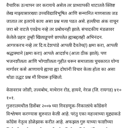
वैचारिक उत्थापन जर करायचे असेल तर प्राध्यापकी थाटातले क्लिष्ट
लेख माझ्यासारख्या उच्चविद्याविभूषित आणि सन्मानित माणसाला जड
जातात तर इतरांचे काय असा प्रश्न मला पडत असे. हल्लीचा अंक वाचून
जरा बरे वाटले एवढेच नव्हे तर प्रबोधनही झाले. संपादकीय मंडळावर
केलेले प्रहार तुम्ही खिलाडूपणे छापलेत ह्याबद्दलही अभिनंदन.
आगरकरच नव्हे तर दि.य.देशपांडे आपली दैवतेच(!) क्षमा करा, आपली
श्रद्धास्थाने (क्षमा करा) आपले आदर्शच (आता ठीक झाले). पण
भजनशीलता आणि भोगशीलता गृहीत धरून समाजाला चुचकारत योग्य
मार्गावर कसे आणायचे ह्याचा ह्या दोघांनी विचार केला होता का असा
थोडा उद्धट प्रश्न मी विचारू इच्छितो.
केशवराव जोशी, तत्त्वबोध, माथेरान रोड, हायवे, नेरळ (जि. रायगड) ४१०
१०१.
गुजरातमधील डिसेंबर २००७ च्या निवडणूक-निकालांचे काँग्रेसने
विश्लेषण करण्यास सुरुवात केली आहे. परंतु एका महत्त्वाच्या मुद्द्याकडे
काँग्रेस नेतृत्व डोळेझाक करीत आहे. अफझल गुरु याच्या फाशीच्या