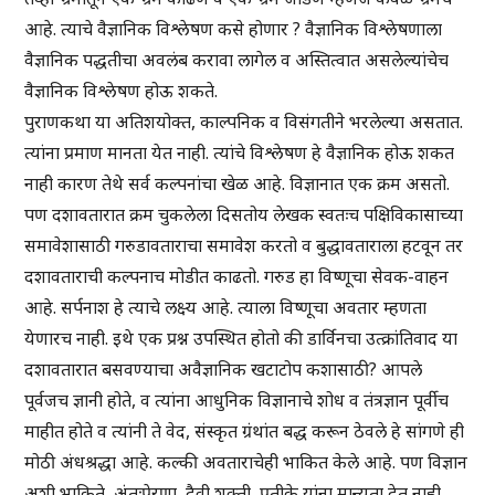
आहे. त्याचे वैज्ञानिक विश्लेषण कसे होणार ? वैज्ञानिक विश्लेषणाला
वैज्ञानिक पद्धतीचा अवलंब करावा लागेल व अस्तित्वात असलेल्यांचेच
वैज्ञानिक विश्लेषण होऊ शकते.
पुराणकथा या अतिशयोक्त, काल्पनिक व विसंगतीने भरलेल्या असतात.
त्यांना प्रमाण मानता येत नाही. त्यांचे विश्लेषण हे वैज्ञानिक होऊ शकत
नाही कारण तेथे सर्व कल्पनांचा खेळ आहे. विज्ञानात एक क्रम असतो.
पण दशावतारात क्रम चुकलेला दिसतोय लेखक स्वतःच पक्षिविकासाच्या
समावेशासाठी गरुडावताराचा समावेश करतो व बुद्धावताराला हटवून तर
दशावताराची कल्पनाच मोडीत काढतो. गरुड हा विष्णूचा सेवक-वाहन
आहे. सर्पनाश हे त्याचे लक्ष्य आहे. त्याला विष्णूचा अवतार म्हणता
येणारच नाही. इथे एक प्रश्न उपस्थित होतो की डार्विनचा उत्क्रांतिवाद या
दशावतारात बसवण्याचा अवैज्ञानिक खटाटोप कशासाठी? आपले
पूर्वजच ज्ञानी होते, व त्यांना आधुनिक विज्ञानाचे शोध व तंत्रज्ञान पूर्वीच
माहीत होते व त्यांनी ते वेद, संस्कृत ग्रंथांत बद्ध करून ठेवले हे सांगणे ही
मोठी अंधश्रद्धा आहे. कल्की अवताराचेही भाकित केले आहे. पण विज्ञान
अशी भाकिते, अंतःप्रेरणा, दैवी शक्ती, प्रतीके यांना मान्यता देत नाही.