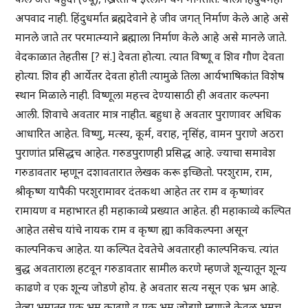
अपवाद नाही. हिंदुधर्मात ब्रह्मदेवाने हे जीव जगत् निर्माण केले आहे असे
मानले जाते तर परमात्म्याने ब्रह्माला निर्माण केले आहे असे मानले जाते.
वेदकाळात तेहतीस [? सं.] देवता होत्या. त्यात विष्णू व शिव गौण देवता
होत्या. शिव ही आर्येतर देवता होती त्यामुळे तिला आर्यभाषिकांत विशेष
स्थान मिळाले नाही. विष्णूला महत्त्व देण्यासाठी ही अवतार कल्पना
आली. शिवाचे अवतार मात्र नाहीत. बहुधा हे अवतार पुराणावर अधिक
आधारित आहेत. विष्णु, मत्स्य, कूर्म, वराह, नृसिंह, वामन पुराणे अठरा
पुराणांत प्रसिद्धच आहेत. गरुडपुराणही प्रसिद्ध आहे. ज्याचा समावेश
गरुडावतार म्हणून दशावतारात लेखक करू इच्छितो. परशुराम, राम,
श्रीकृष्ण यापैकी परशुरामावर दंतकथा आहेत तर राम व कृष्णांवर
रामायण व महाभारत ही महाकाव्ये प्रख्यात आहेत. ही महाकाव्ये कल्पित
आहेत तसेच यांचे नायक राम व कृष्ण ह्या कविकल्पना असून
काल्पनिकच आहेत. या कल्पित देवतेचे अवतारही काल्पनिकच. त्यांत
बुद्ध अवताराला हटवून गरुडावतार सामील करणे म्हणजे शून्यातून शून्य
काढणे व एक शून्य जोडणे होय. हे अवतार सत्य नसून एक भ्रम आहे.
तेव्हा भ्रमातून एक भ्रम काढणे व एक भ्रम जोडणे म्हणजे केवळ भ्रमच