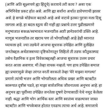
(आणि अति सूक्ष्मपणे ह्या हिंदूंचे) करायचे तरी काय ? असा एक
अभिनिवेश प्रकट होत असे. आणि ह्या सर्वांना अर्थात डावेपणाची झालर
असे. हे सगळे थोडेफार बदलते आहे असे वाटावे इतका पुरावा मला दिसू
लागला आहे. हा बदल स्तुत्य की नाही ह्या प्रश्नाचे उत्तर पुढीलप्रमाणे
मनुष्यजात सकळ/स्वभावतः भजनशील अशी ज्ञानेश्वरांची उक्ति आहे.
माणूस भजनशील तर खराच पण तो भोगशीलही आहे हेही ध्यानात
घ्यायला हवे. ज्या तडफेने आजचा सुधारक उपेक्षित आणि दुर्लक्षित
जनतेबद्दल अर्थशास्त्राच्या दृष्टिकोणातून लिहितो ती तडफ कौतुकास्पद
तसेच वैज्ञानिक व इतर विवेकाबद्दलही आजचा सुधारक उत्तम प्रचार
करत आला असणार. मी तेव्हा वाचक नव्हतो. पण हाच उपेक्षित समाज
ह्या प्रचारामुळे जेव्हा तरंगत वरती सरकतो तेव्हा ‘येरे माझ्या मागल्या’
प्रमाणे त्यांची भजन आणि भोगशीलता अधिक प्रखर आणि बटबटीत
स्वरूपात दृष्टीस पडते, हा माझा सार्वजनिक जीवनातला अनुभव आहे. हा
अनुभव ह्या पूर्वीच्या उपेक्षित जनतेला दूषणे देण्यासाठी येथे नमूद केलेला
नाही. श्रद्धा आणि भोग आर्थिक स्तर आणि स्वातंत्र्य वाढल्यावर जास्त
बटबटीत आणि भपकेबाज होतात एवढाच त्याचा अर्थ आहे. समाजाचे