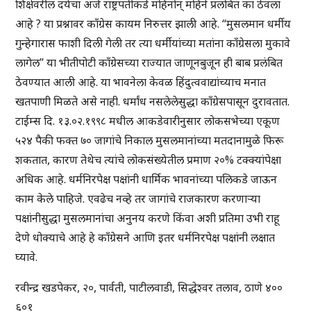
शिक्षेवरील दयेचा अर्ज राष्ट्रपतीकडे महिनोन् महिने प्रलंबित का ठेवला
आहे ? या प्रश्नावर काँग्रेस कायम निरुत्तर झाली आहे. “मुसलमान धर्मीय
गुन्हेगारास फाशी दिली गेली तर त्या धर्मीयांच्या मतांना काँग्रेसला मुकावे
लागेल” या भीतीपोटी काँग्रेसच्या राज्यात जाणूनबुजून ही बाब प्रलंबित
ठेवण्यात आली आहे. या भावनेला केवळ हिंदुत्ववाद्यांच्याच मनात
खतपाणी मिळते असे नाही. धर्मांध नसलेलेसुद्धा काँग्रेसपासून दुरावतात.
टाईम्स दि. १३.०२.१९९८ मधील आकडेवारीनुसार लोकसभेच्या एकूण
५२४ पैकी फक्त ७० जागांचे निकाल मुसलमानांच्या मतदानामुळे फिरू
शकतात, कारण तेथेच त्यांचे लोकसंख्येतील प्रमाण २०% टक्क्यांपेक्षा
अधिक आहे. धर्मनिरपेक्ष पक्षांनी धार्मिक भावनांच्या पलिकडे जाऊन
काम केले पाहिजे. एवढेच नव्हे तर जागांचे राजकारण करणाऱ्या
पक्षांनीसुद्धा मुसलमानांचा अनुनय करणे किंवा अशी प्रतिमा उभी राहू
देणे धोक्याचे आहे हे काँग्रेसने आणि इतर धर्मनिरपेक्ष पक्षांनी लक्षात
घ्यावे.
रवीन्द्र खडपेकर, २०, पार्वती, पाटीलवाडी, सिद्धेश्वर तलाव, ठाणे ४००
६०१