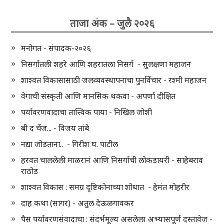
ताजा अंक – जुलै २०२६
मनोगत - संपादक-२०२६
निसर्गातली शहरे आणि शहरातला निसर्ग - सुलक्षणा महाजन
शाश्वत विकासासाठी जलव्यवस्थापनाचा पुनर्विचार - रश्मी महाजन
वेगाची संस्कृती आणि मानसिक थकवा - अपर्णा दीक्षित
पर्यावरणवादाचा तात्त्विक पाया - निखिल जोशी
बी द चेंज... - विजय तांबे
नद्या जोडताना.. - गिरीश घ. पाटील
हरवत चाललेली माळरानं आणि निसर्गाची लोकडायरी - साहेबराव
राठोड
शाश्वत विकास : समग्र दृष्टिकोनाच्या शोधात - हेमंत मोहरीर
दाह कथा (सागर) - अतुल देऊळगावकर
पैस पर्यावरणसंवादाचा : संदर्भमूल्य असलेला अभ्यासपूर्ण दस्तावेज -