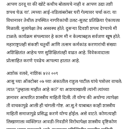
आपण ठरवू या की खोटे कधीच बोलायचे नाही व आपण उद्या तशी
शपथ घेऊ या’. त्मच्या आई-वडिलांबरोबर घरी गेल्यावर चर्चा करा. या
विधानावर तेथील उपस्थित नागरिकांची उलट-सुलट प्रतिक्रिया ऐकायला
मिळाली. मुलांपेक्षा तेच अस्वस्थ होते. दुसऱ्या दिवशी शपथ देण्याचे मी
टाळले. कार्यक्रम संपल्यावर हे काम मी न केल्याबद्दल सर्वजण खूष होते.
महाराष्ट्रातही संकष्टी चतुर्थी आणि तत्सम कर्मकांड करणारांची संख्या
अशिक्षितांत आहेच पण सुशिक्षितांतही वाढत आहे. विवेकवादाला
प्रोत्साहित करणे एवढेच आपल्या हातात आहे.
अशोक वलवे, नाशिक ४२२ ००९
आसु च्या ऑक्टोबर ०७ च्या अंकातील राहुल पाटील यांचे पत्रोत्तर वाचले.
त्यात “तुम्हाला माहीत आहे का?’ या आशयाखाली त्यांनी त्यांच्या
ज्ञानावर आधारित शास्त्रीय माहिती दिली. ती योग्य की अयोग्य त्यापेक्षा
ती वाचकापुढे आली ही चांगली गोष्ट. आ.सु.ने याबाबत काही शास्त्रीय
माहिती समाजापुढे प्रसिद्ध करणे योग्य होईल. असे वाटते. कोणत्याही
लिखाणाला व्यक्तिगत आवडी-निवडीने विरोधापेक्षा शास्त्रीय दृष्टिकोण