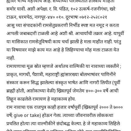
ह्यावर भाष्य महत्त्वाचे आहे. सध्याच्या परिस्थितीत शास्त्रीय माहिती
समोर यावी. अशी अपेक्षा. र. वि. पंडित, १०२ उत्कर्ष-रजनीगंधा, खरे
टाऊन, धरमपेठ, नागपूर-४४० ०१०. दूरभाषः ०७१२-२५२८०२१
आसु च्या संपादकांनी रामसेतुप्रकरणी निर्भीड स्पष्ट मत नमूद न करता
आपली जबाबदारी टाळली आहे अशी श्री. आचार्यांची तक्रार आहे. यापूर्वी
या मासिकात रामसेतूविषयी काय चर्चा झाली हे मला माहीत नाही. परंतु
या विषयावर माझे काय मत आहे हे लिहिण्याचा मोह मला टाळता येत
नाही.
रामायणाचा मूळ स्रोत म्हणजे अर्थातच वाल्मिकी या नावाच्या व्यक्तीने ;
प्राकृत, मागधी, पैशात्री, महाराष्ट्री ह्यांसारख्या बोलभाषांवर पाणिनीने
संस्कार करून सिद्ध झालेल्या संस्कृत भाषेत आणि नागरी लिपीत (पूर्वी
ब्राह्मी होती, अशोकाच्या वेळी) ख्रिस्तपूर्व जेमतेम ४००-३०० वर्षे आधी
लिहून काढलेले रामायण हे महाकाव्य होय.
राम नावाचा एक राजपुत्र काही हजार वर्षांपूर्वी (ख्रिस्तपूर्व २००० ते ७०००
वर्षे; give or take) होऊन गेला. त्याच्या जीवनावरील लोककथा
प्रचलित होत्या त्या वाल्मीकीने छंदोबद्ध केल्या. हे जे महाकाव्य लिहिले