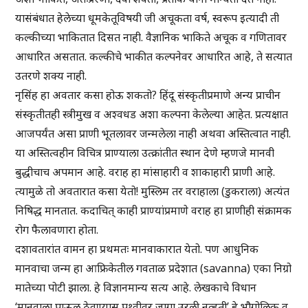
यासंबंधात हेलेच्या धूमकेतूविषयी जी अचूकता वर्ष, स्वरूप इत्यादी ती
कल्कीच्या भाकितात दिसत नाही. वैज्ञानिक भाकिते अचूक व गणितावर
आधारित असतात. कल्कीचे भाकीत कल्पनेवर आधारित आहे, ते सत्यात
उतरणे शक्य नाही.
नृसिंह हा अवतार कसा होऊ शकतो? हिंदू संस्कृतीप्रमाणे अन्य प्राचीन
संस्कृतीतही स्त्रीमुख व अश्वधड अशा कल्पना केलेल्या आहेत. प्रत्यक्षात
आजपर्यंत असा प्राणी भूतलावर जन्मलेला नाही अथवा अस्तित्वात नाही.
या अस्तित्वहीन विचित्र प्राण्याला उत्क्रांतीत स्थान देणे म्हणजे मानवी
बुद्धीचाच अपमान आहे. वराह हा मांसाहारी व शाकाहारी प्राणी आहे.
त्यामुळे तो अवतारात कसा येतो! मुस्लिम तर वराहाला (डुकराला) अत्यंत
निषिद्ध मानतात. कदाचित् काही प्राण्यांप्रमाणे वराह हा प्राणीही संक्रामक
रोग फैलावणारा होता.
दशावतारांत वामन हा प्रथमतः मानवाकारात येतो. पण आधुनिक
मानवाचा जन्म हा आफ्रिकेतील गवताळ प्रदेशात (savanna) एका निग्रो
मातेच्या पोटी झाला. हे विज्ञानमान्य सत्य आहे. लेखकाचे विधान
‘मानवाला पाऊल ठेवण्यास पृथ्वीवर जागा उरली नव्हती’ हे भौगोलिक व