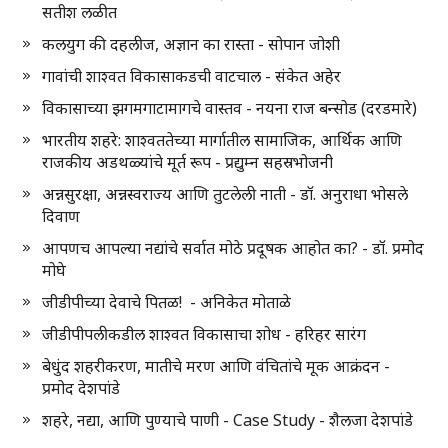
सतीश लळीत
कलयुग की दहलीज, अज्ञान का रास्ता - सोपान जोशी
गावांची शाश्वत विकासाकडची वाटचाल - संकेत अहेर
विकासाच्या झगमगाटामागचे वास्तव - नयना राज बन्सोड (दरडमारे)
भारतीय शहरे: शाश्वततेच्या मार्गातील सामाजिक, आर्थिक आणि
राजकीय अडथळ्यांचे मूर्त रूप - प्रद्युम्न सहस्रभोजनी
अन्नसुरक्षा, अन्नस्वराज्य आणि तुटलेली नाती - डॉ. अनुराधा भोसले
दिवाण
आपणच आपल्या नद्यांचे सर्वात मोठे प्रदूषक आहोत का? - डॉ. प्रमोद
मोघे
जीडीपीच्या देवाचे पितळ! - अनिकेत मोताळे
जीडीपीपलीकडील शाश्वत विकासाचा शोध - हरिहर सारंग
बेधुंद शहरीकरण, मातीचे मरण आणि वंचितांचे मूक आक्रंदन -
प्रमोद देशपांडे
शहरे, नद्या, आणि पुण्याचे पाणी - Case Study - शैलजा देशपांडे