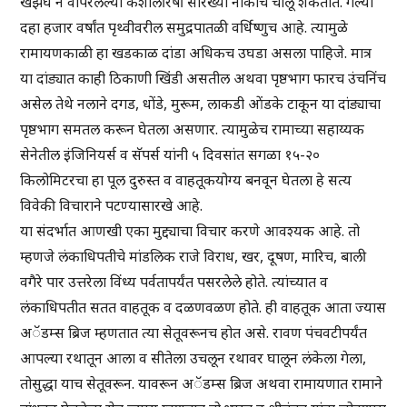
खझघ ने वापरलेल्या केशीलीरषीं सारख्या नौकाच चालू शकतात. गेल्या
दहा हजार वर्षांत पृथ्वीवरील समुद्रपातळी वर्धिष्णुच आहे. त्यामुळे
रामायणकाळी हा खडकाळ दांडा अधिकच उघडा असला पाहिजे. मात्र
या दांड्यात काही ठिकाणी खिंडी असतील अथवा पृष्ठभाग फारच उंचनिंच
असेल तेथे नलाने दगड, धोंडे, मुरूम, लाकडी ओंडके टाकून या दांड्याचा
पृष्ठभाग समतल करून घेतला असणार. त्यामुळेच रामाच्या सहाय्यक
सेनेतील इंजिनियर्स व सॅपर्स यांनी ५ दिवसांत सगळा १५-२०
किलोमिटरचा हा पूल दुरुस्त व वाहतूकयोग्य बनवून घेतला हे सत्य
विवेकी विचाराने पटण्यासारखे आहे.
या संदर्भात आणखी एका मुद्द्याचा विचार करणे आवश्यक आहे. तो
म्हणजे लंकाधिपतीचे मांडलिक राजे विराध, खर, दूषण, मारिच, बाली
वगैरे पार उत्तरेला विंध्य पर्वतापर्यंत पसरलेले होते. त्यांच्यात व
लंकाधिपतीत सतत वाहतूक व दळणवळण होते. ही वाहतूक आता ज्यास
अॅडम्स ब्रिज म्हणतात त्या सेतूवरूनच होत असे. रावण पंचवटीपर्यंत
आपल्या रथातून आला व सीतेला उचलून रथावर घालून लंकेला गेला,
तोसुद्धा याच सेतूवरून. यावरून अॅडम्स ब्रिज अथवा रामायणात रामाने