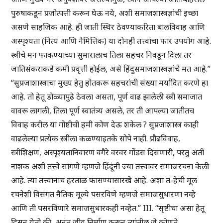
पुरुषाकडून प्रजोत्पत्ती करून घेऊ नये, अशी समाजशास्त्रज्ञांची इच्छा
असणे साहजिक आहे. ही जाती स्थिर ठेवण्याकरिता बालविवाह आणि
अस्पृश्यता (नित्य आणि नैमित्तिक) या दोनही तत्त्वांचा फार उपयोग आहे.
स्त्रीचे मन फाकण्याच्या सुमारालाच तिला सहचर निवडून दिला तर
जातिसंकराकडे कमी प्रवृत्ती होईल, असे हिंदुसमाजशास्त्रज्ञांचे मत आहे.”
“सुप्रजाशास्त्राचा मुख्य हेतु होतकरू सहचरांची संख्या मर्यादित करणे हा
आहे. तो हेतू डोळ्यापुढे ठेवला असता, पूर्ण वाढ झालेली स्त्री समाजात
वावरू लागली, तिला पूर्ण स्वातंत्र्य असले, तर ती आपल्या जातीतच
विवाह करील या गोष्टीची हमी कोण देऊ शकेल ? सुप्रजाशास्त्र काही
वाढलेल्या प्रत्येक स्त्रीला कळण्याइतके सोपे नाही. प्रौढविवाह,
स्त्रीशिक्षण, अस्पृश्यतानिवारण वगैरे वरवर गोंडस दिसणारी, परंतु अंती
नाशक अशी तत्त्वे सांगणे म्हणजे हिंदूंनी ज्या तत्त्वावर समाजरचना केली
आहे. त्या तत्त्वांनाच हरताळ फासण्यासारखे आहे. अशा त-हेची मूल
रचनेशी विसंगत नैतिक मूल्ये पसरविणे म्हणजे समाजसुधारणा नव्हे
आणि ती पसरविणारे समाजसुधारकही नव्हेत.” III. “सृष्टीचा असा हेतू
दिसून येतो की, अनंत जीव निर्माण करून त्यांतील जे कोणते