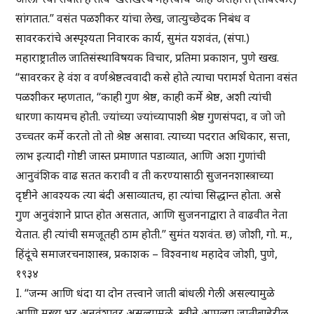
सांगतात.” वसंत पळशीकर यांचा लेख, जात्युच्छेदक निबंध व
सावरकरांचे अस्पृश्यता निवारक कार्य, सुमंत यशवंत, (संपा.)
महाराष्ट्रातील जातिसंस्थाविषयक विचार, प्रतिमा प्रकाशन, पुणे खख.
“सावरकर हे वंश व वर्णश्रेष्ठत्ववादी कसे होते त्याचा परामर्श घेताना वसंत
पळशीकर म्हणतात, “काही गुण श्रेष्ठ, काही कर्मे श्रेष्ठ, अशी त्यांची
धारणा कायमच होती. ज्यांच्या ज्यांच्यापाशी श्रेष्ठ गुणसंपदा, व जो जो
उच्चतर कर्मे करतो तो तो श्रेष्ठ असावा. त्याच्या पदरात अधिकार, सत्ता,
लाभ इत्यादी गोष्टी जास्त प्रमाणात पडाव्यात, आणि अशा गुणांची
आनुवंशिक वाढ सतत करावी व ती करण्यासाठी सुजननशास्त्राच्या
दृष्टीने आवश्यक त्या बंदी असाव्यातच, हा त्यांचा सिद्धान्त होता. असे
गुण अनुवंशाने प्राप्त होत असतात, आणि सुजननाद्वारा ते वाढवीत नेता
येतात. ही त्यांची समजूतही ठाम होती.” सुमंत यशवंत. छ) जोशी, गो. म.,
हिंदूंचे समाजरचनाशास्त्र, प्रकाशक – विश्वनाथ महादेव जोशी, पुणे,
१९३४
I. “जन्म आणि धंदा या दोन तत्त्वाने जाती बांधली गेली असल्यामुळे
आणि मुख्य भर अनुवंशावर असल्यामुळे, स्त्रीने आपल्या जातीबाहेरील