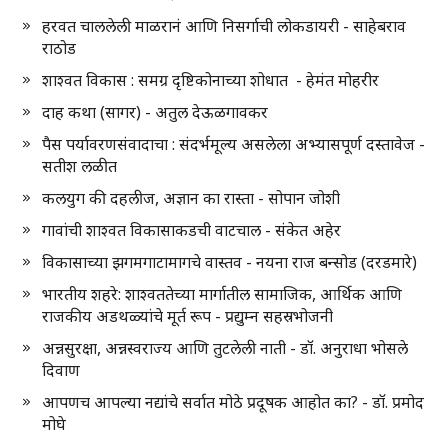
हरवत चाललेली माळरानं आणि निसर्गाची लोकडायरी - साहेबराव
राठोड
शाश्वत विकास : समग्र दृष्टिकोनाच्या शोधात - हेमंत मोहरीर
दाह कथा (सागर) - अतुल देऊळगावकर
पैस पर्यावरणसंवादाचा : संदर्भमूल्य असलेला अभ्यासपूर्ण दस्तावेज -
सतीश लळीत
कलयुग की दहलीज, अज्ञान का रास्ता - सोपान जोशी
गावांची शाश्वत विकासाकडची वाटचाल - संकेत अहेर
विकासाच्या झगमगाटामागचे वास्तव - नयना राज बन्सोड (दरडमारे)
भारतीय शहरे: शाश्वततेच्या मार्गातील सामाजिक, आर्थिक आणि
राजकीय अडथळ्यांचे मूर्त रूप - प्रद्युम्न सहस्रभोजनी
अन्नसुरक्षा, अन्नस्वराज्य आणि तुटलेली नाती - डॉ. अनुराधा भोसले
दिवाण
आपणच आपल्या नद्यांचे सर्वात मोठे प्रदूषक आहोत का? - डॉ. प्रमोद
मोघे