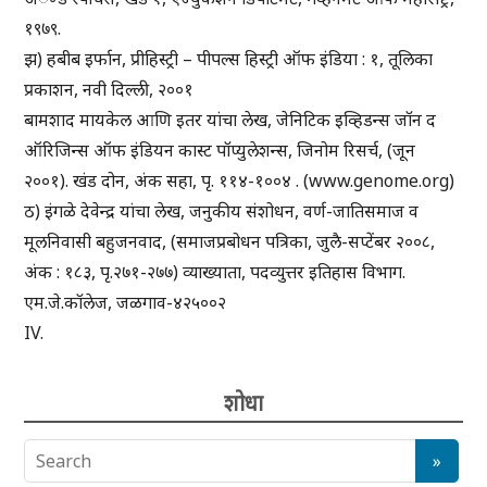
१९७९.
झ) हबीब इर्फान, प्रीहिस्ट्री – पीपल्स हिस्ट्री ऑफ इंडिया : १, तूलिका
प्रकाशन, नवी दिल्ली, २००१
बामशाद मायकेल आणि इतर यांचा लेख, जेनिटिक इव्हिडन्स जॉन द
ऑरिजिन्स ऑफ इंडियन कास्ट पॉप्युलेशन्स, जिनोम रिसर्च, (जून
२००१). खंड दोन, अंक सहा, पृ. ११४-१००४ . (www.genome.org)
ठ) इंगळे देवेन्द्र यांचा लेख, जनुकीय संशोधन, वर्ण-जातिसमाज व
मूलनिवासी बहुजनवाद, (समाजप्रबोधन पत्रिका, जुलै-सप्टेंबर २००८,
अंक : १८३, पृ.२७१-२७७) व्याख्याता, पदव्युत्तर इतिहास विभाग.
एम.जे.कॉलेज, जळगाव-४२५००२
IV.
शोधा