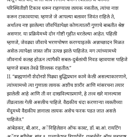
परिस्थितीशी टिकाव धरून राहण्याला लायक नसतील, त्यांचा नाश
करून टाकावयाचा. म्हणजे जे आपल्या बलावर जिवंत राहिले ते,
अर्थातच नष्ट झालेल्या जीवपिंडापेक्षा कोणत्यातरी गुणाचे बाबतीत श्रेष्ठ
असणार. या प्रक्रियेमध्ये दोन गोष्टी गृहीत धरलेल्या आहेत. पहिली
म्हणजे, जेवढ्या जीवाचे भरणपोषण करण्याइतके अन्नाच्छादन मिळत
असेल त्यापेक्षा जास्त जीव उत्पन्न झाले पाहिजेत. मग त्यांच्यामध्ये
जीवनार्थ कलह होऊन त्यांपैकी सबल-दुर्बलांची निवड व्हावयास पाहिजे
म्हणजे सबल तेवढे शिल्लक राहतील.”
II. “ब्राह्मणांनी शेदोनशे पिढ्या बुद्धिप्रधान कामे केली असल्याकारणाने,
त्यांच्यामध्ये त्या गुणाला लायक अशीच शारीर आणि मांसरचना तयार
झालेली आहे आणि ती वर दाखविल्याप्रमाणे, हे तत्त्व खरे मानल्यास
तीव्रत्वाला गेली असलीच पाहिजे. वैद्यकीय धंदा करणाऱ्या व्यक्तीच्या
मेंदूमध्ये वैद्यकीय ज्ञानाला लायक असेच फरक पडत जात असले
पाहिजेत.”
आंबेडकर, बी.आर., अॅनिहिलेशन ऑफ कास्ट, डॉ. बा.आं. रायटिंग
अॅण्ड स्पीचेस, खंड १, एज्युकेशन डिपार्टमेंट, गव्हर्नमेंट ऑफ महाराष्ट्र,