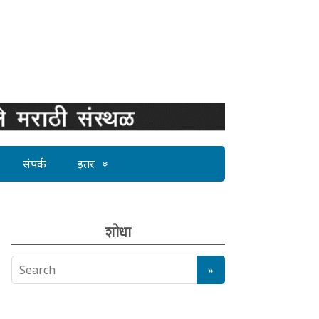
संपर्क
इतर
शोधा