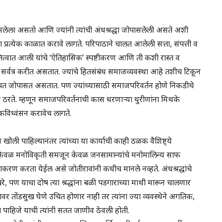
लेला असतो आणि ज्यांनी त्यांची अंधश्रद्धा जोपासलेली असते अशी
ंना प्रत्येक काळात करावे लागते. परिपाठाने चालत आलेली सत्ता, संपत्ती व
त्वात आली यांचे ‘ऐतिहासिक’ स्पष्टीकरण आणि ती कशी रास्त व
र्वत्र करीत असतात. ज्यांचे हितसंबंध समाजव्यवस्था आहे तशीच टिकून
 जपत जोपासत असतात. पण ज्यांच्यासाठी समाजपरिवर्तन होणे निकडीचे
ठरते. म्हणून समाजपरिवर्तनाची कास धरणाऱ्या धुरीणांना मिथके
कविध्वंसन करावेच लागते.
ी व खोली पाहिल्यानंतर त्यांच्या या कार्याची काही ठळक वैशिष्ट्ये
ला केवळ मनोविकृती समजून केवळ जनसामान्यांचे मनोमालिन्य साफ
निराकरण करता येईल असे जोतीरावांनी कधीच मानले नव्हते. अंधश्रद्धांचे
खरे, पण याचा दोष त्या श्रद्धांना बळी पडगाराच्या माथी मारून चालणार
यावर तोंडसुख घेणे उचित होणार नाही तर त्यांना ज्या व्यवस्थेने अगतिक,
 केला पाहिजे याची त्यांनी सतत जाणीव ठेवली होती.