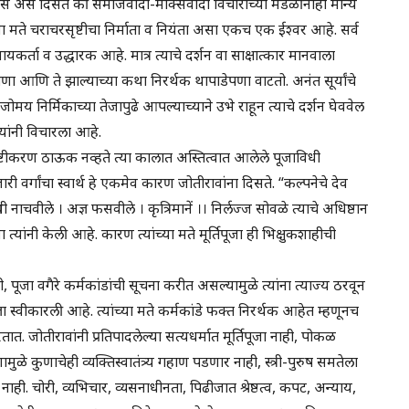
्यास असे दिसते की समाजवादी-मार्क्सवादी विचारांच्या मंडळींनाही मान्य
ा मते चराचरसृष्टीचा निर्माता व नियंता असा एकच एक ईश्वर आहे. सर्व
 न्यायकर्ता व उद्धारक आहे. मात्र त्याचे दर्शन वा साक्षात्कार मानवाला
पणा आणि ते झाल्याच्या कथा निरर्थक थापाडेपणा वाटतो. अनंत सूर्यांचे
मय निर्मिकाच्या तेजापुढे आपल्याच्याने उभे राहून त्याचे दर्शन घेववेल
त्यांनी विचारला आहे.
चे स्पष्टीकरण ठाऊक नव्हते त्या कालात अस्तित्वात आलेले पूजाविधी
ारी वर्गांचा स्वार्थ हे एकमेव कारण जोतीरावांना दिसते. “कल्पनेचे देव
ंथी नाचवीले । अज्ञ फसवीले । कृत्रिमानें ।। निर्लज्ज सोवळे त्याचे अधिष्ठान
ा त्यांनी केली आहे. कारण त्यांच्या मते मूर्तिपूजा ही भिक्षुकशाहीची
, पूजा वगैरे कर्मकांडांची सूचना करीत असल्यामुळे त्यांना त्याज्य ठरवून
ञा स्वीकारली आहे. त्यांच्या मते कर्मकांडे फक्त निरर्थक आहेत म्हणूनच
तात. जोतीरावांनी प्रतिपादलेल्या सत्यधर्मात मूर्तिपूजा नाही, पोकळ
ुळे कुणाचेही व्यक्तिस्वातंत्र्य गहाण पडणार नाही, स्त्री-पुरुष समतेला
नाही. चोरी, व्यभिचार, व्यसनाधीनता, पिढीजात श्रेष्ठत्व, कपट, अन्याय,