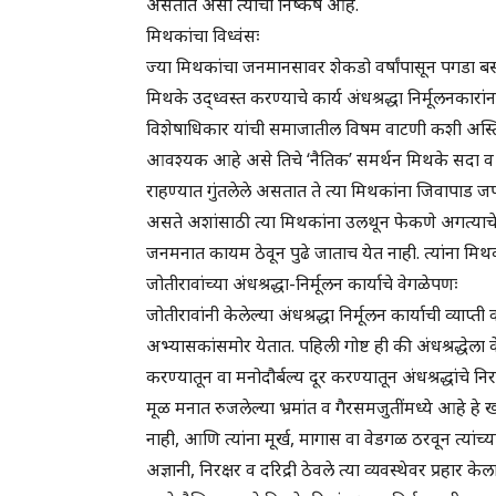
असतात असा त्यांचा निष्कर्ष आहे.
मिथकांचा विध्वंसः
ज्या मिथकांचा जनमानसावर शेकडो वर्षांपासून पगडा बस
मिथके उद्ध्वस्त करण्याचे कार्य अंधश्रद्धा निर्मूलनकारा
विशेषाधिकार यांची समाजातील विषम वाटणी कशी अस्ति
आवश्यक आहे असे तिचे ‘नैतिक’ समर्थन मिथके सदा व स
राहण्यात गुंतलेले असतात ते त्या मिथकांना जिवापाड
असते अशांसाठी त्या मिथकांना उलथून फेकणे अगत्याचे 
जनमनात कायम ठेवून पुढे जाताच येत नाही. त्यांना मिथ
जोतीरावांच्या अंधश्रद्धा-निर्मूलन कार्याचे वेगळेपणः
जोतीरावांनी केलेल्या अंधश्रद्धा निर्मूलन कार्याची व्याप्त
अभ्यासकांसमोर येतात. पहिली गोष्ट ही की अंधश्रद्धे
करण्यातून वा मनोदौर्बल्य दूर करण्यातून अंधश्रद्धांचे 
मूळ मनात रुजलेल्या भ्रमांत व गैरसमजुतींमध्ये आहे हे 
नाही, आणि त्यांना मूर्ख, मागास वा वेडगळ ठरवून त्यांच्
अज्ञानी, निरक्षर व दरिद्री ठेवले त्या व्यवस्थेवर प्रहार