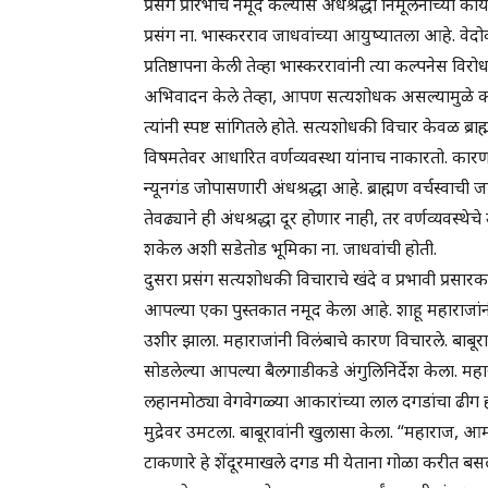
प्रसंग प्रारंभीच नमूद केल्यास अंधश्रद्धा निर्मूलनाच्या
प्रसंग ना. भास्करराव जाधवांच्या आयुष्यातला आहे. वेदोक्त
प्रतिष्ठापना केली तेव्हा भास्कररावांनी त्या कल्पनेस विरोध क
अभिवादन केले तेव्हा, आपण सत्यशोधक असल्यामुळे कोण
त्यांनी स्पष्ट सांगितले होते. सत्यशोधकी विचार केवळ ब्र
विषमतेवर आधारित वर्णव्यवस्था यांनाच नाकारतो. कारण वर
न्यूनगंड जोपासणारी अंधश्रद्धा आहे. ब्राह्मण वर्चस्वाची जाग
तेवढ्याने ही अंधश्रद्धा दूर होणार नाही, तर वर्णव्यवस
शकेल अशी सडेतोड भूमिका ना. जाधवांची होती.
दुसरा प्रसंग सत्यशोधकी विचाराचे खंदे व प्रभावी प्रसारक
आपल्या एका पुस्तकात नमूद केला आहे. शाहू महाराजांनी
उशीर झाला. महाराजांनी विलंबाचे कारण विचारले. बाबू
सोडलेल्या आपल्या बैलगाडीकडे अंगुलिनिर्देश केला. महार
लहानमोठ्या वेगवेगळ्या आकारांच्या लाल दगडांचा ढीग हो
मुद्रेवर उमटला. बाबूरावांनी खुलासा केला. “महाराज, आमच्
टाकणारे हे शेंदूरमाखले दगड मी येताना गोळा करीत बसल