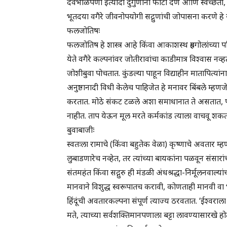
देवभोळेपणा इत्यादी दुर्गुणांना फाटा देणे आणि स्वच्छता, स
भूतदया वगैरे जीवनोपयोगी सद्गुणांची जोपासना करणे हे सत्
फलजोतिषः
फलजोतिष हे शास्त्र आहे किंवा आकाशस्थ ग्रहगोलांच्या प
येते वगैरे कल्पनांवर जोतीरावांचा काडीमात्र विश्वास नव
जोशीबुवा पोचतात. कुंडल्या पाहून विद्याहीन मातापित्यांन
अनुष्ठानादी विधी केलेच पाहिजेत हे मनावर बिंबले म्हणजे
करतात. मोठे संकट टळले अशा समाधानात ते असतात, पण त्
नाहीत. ताप येऊन मूल मरते कर्मकांड त्याला वाचवू शकत
बुवाबाजीः
स्वतःला रामाचे (किंवा बहुतेक वेळा) कृष्णाचे अवतार म
लुबाडणारेच नव्हेत, तर त्यांच्या बायकांना पळवून संसार
संतमहंत किंवा सद्गुरु ही मंडळी अंधश्रद्धा-निर्मूलनवाल
मानवाने विशुद्ध स्वरूपातच करावी, कोणताही मानवी वा
हिंदूंची अवतारकल्पना संपूर्ण त्याज्य ठरवतात. ‘ईश्वर
मते, त्याच्या सर्वशक्तिमानपणाला बट्टा लावण्यासारखे हो