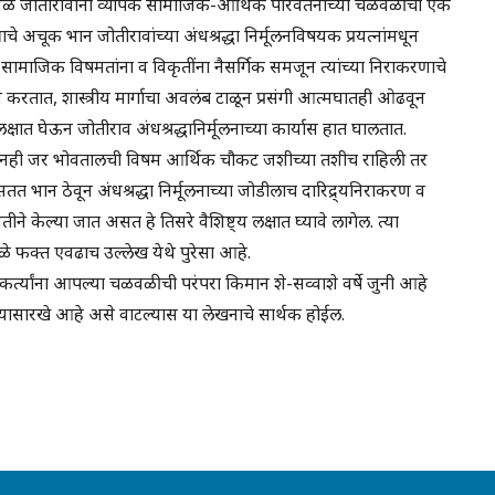
ी चळवळ जोतीरावांनी व्यापक सामाजिक-आर्थिक परिवर्तनाच्या चळवळींचा एक
चे अचूक भान जोतीरावांच्या अंधश्रद्धा निर्मूलनविषयक प्रयत्नांमधून
होतात. सामाजिक विषमतांना व विकृतींना नैसर्गिक समजून त्यांच्या निराकरणाचे
 करतात, शास्त्रीय मार्गाचा अवलंब टाळून प्रसंगी आत्मघातही ओढवून
्षात घेऊन जोतीराव अंधश्रद्धानिर्मूलनाच्या कार्यास हात घालतात.
 देऊनही जर भोवतालची विषम आर्थिक चौकट जशीच्या तशीच राहिली तर
त भान ठेवून अंधश्रद्धा निर्मूलनाच्या जोडीलाच दारिद्र्यनिराकरण व
 केल्या जात असत हे तिसरे वैशिष्ट्य लक्षात घ्यावे लागेल. त्या
ुळे फक्त एवढाच उल्लेख येथे पुरेसा आहे.
कर्त्यांना आपल्या चळवळीची परंपरा किमान शे-सव्वाशे वर्षे जुनी आहे
यासारखे आहे असे वाटल्यास या लेखनाचे सार्थक होईल.