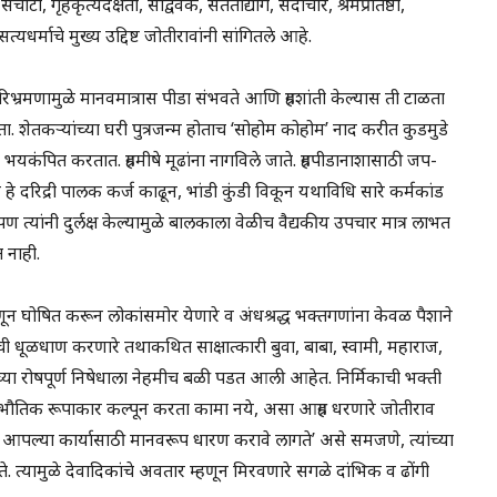
चोटी, गृहकृत्यदक्षता, सद्विवेक, सततोद्योग, सदाचार, श्रमप्रतिष्ठा,
यधर्माचे मुख्य उद्दिष्ट जोतीरावांनी सांगितले आहे.
रिभ्रमणामुळे मानवमात्रास पीडा संभवते आणि ग्रहशांती केल्यास ती टाळता
्हता. शेतकऱ्यांच्या घरी पुत्रजन्म होताच ‘सोहोम कोहोम’ नाद करीत कुडमुडे
ा भयकंपित करतात. ग्रहमीषे मूढांना नागविले जाते. ग्रहपीडानाशासाठी जप-
 हे दरिद्री पालक कर्ज काढून, भांडी कुंडी विकून यथाविधि सारे कर्मकांड
यांनी दुर्लक्ष केल्यामुळे बालकाला वेळीच वैद्यकीय उपचार मात्र लाभत
 नाही.
्हणून घोषित करून लोकांसमोर येणारे व अंधश्रद्ध भक्तगणांना केवळ पैशाने
ांची धूळधाण करणारे तथाकथित साक्षात्कारी बुवा, बाबा, स्वामी, महाराज,
्यांच्या रोषपूर्ण निषेधाला नेहमीच बळी पडत आली आहेत. निर्मिकाची भक्ती
 भौतिक रूपाकार कल्पून करता कामा नये, असा आग्रह धरणारे जोतीराव
ाला आपल्या कार्यासाठी मानवरूप धारण करावे लागते’ असे समजणे, त्यांच्या
ते. त्यामुळे देवादिकांचे अवतार म्हणून मिरवणारे सगळे दांभिक व ढोंगी