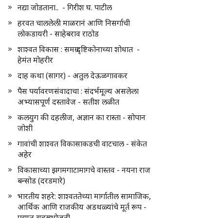
नद्या जोडताना.. - गिरीश घ. पाटील
हरवत चाललेली माळरानं आणि निसर्गाची
लोकडायरी - साहेबराव राठोड
शाश्वत विकास : समग्र दृष्टिकोनाच्या शोधात -
हेमंत मोहरीर
दाह कथा (सागर) - अतुल देऊळगावकर
पैस पर्यावरणसंवादाचा : संदर्भमूल्य असलेला
अभ्यासपूर्ण दस्तावेज - सतीश लळीत
कलयुग की दहलीज, अज्ञान का रास्ता - सोपान
जोशी
गावांची शाश्वत विकासाकडची वाटचाल - संकेत
अहेर
विकासाच्या झगमगाटामागचे वास्तव - नयना राज
बन्सोड (दरडमारे)
भारतीय शहरे: शाश्वततेच्या मार्गातील सामाजिक,
आर्थिक आणि राजकीय अडथळ्यांचे मूर्त रूप -
प्रद्युम्न सहस्रभोजनी