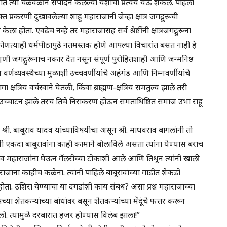
 कार्यात त्या चळवळीने संपादन केलेल्या यशाचा प्रत्यय येऊ शकेल. पहिला
 प्रकरणी दुखावलेल्या शाहू महाराजांनी जेव्हा क्षात्र जगद्गुरूची
ेला होता. एवढेच नव्हे तर महाराजांसह सर्व श्रेष्ठींनी क्षात्रजगद्गुरूंना
त्याही धर्मपीठापुढे नतमस्तक होणे आपल्या विचारांत बसत नाही हे
ाह्मणी जगद्गुरूंनाच नकार देत नसून संपूर्ण पुरोहितशाही आणि जन्मनिष्ठ
्णव्यवस्थेच्या मुळाशी उच्चवर्णीयांचे अहंगंड आणि निम्नवर्णीयांचे
ा क्षत्रिय वर्चस्वाने घेतली, किंवा ब्राह्मण-क्षत्रिय समतुल्य झाले तरी
्थेचे उच्चाटन झाले तरच तिचे निराकरण होऊन समताधिष्ठित समाज उभा राहू
 श्री. बाबूराव यादव यांच्याविषयीचा असून श्री. माधवराव बागलांनी तो
 एकदा बाबूरावांना काही कामाने बोलाविले असता त्यांना येण्यास बराच
राव महाराजांना घेऊन गॅलरीच्या टोकाशी आले आणि तिथून त्यांनी खाली
ाजांना काहीच कळेना. त्यांनी पाहिले बाबूरावांच्या गाडीत शेकडो
ता. उशिरा येण्याचा या दगडांशी काय संबंध? असा प्रश्न महाराजांच्या
या शेतकऱ्यांच्या बांधांवर बसून शेतकऱ्यांच्या मेंदूंचे फत्तर करून
ो. त्यामुळे दरबारात हजर होण्यास विलंब झाला!”