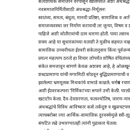
सत्यशोधक समाजाने वरपासून खालपर्यंत अशी अंधश्रद्धावि
नवसमाजनिर्मितीसाठी अंधश्रद्धा-निर्मूलनः
स्वातंत्र्य, समता, बंधुता, मानवी प्रतिष्ठा, सामाजिक 
समाजव्यवस्था जर निर्माण करायची तर जुन्या, विषम व 
पाहिजे अशी जोतीरावांची ठाम धारणा होती. पाया तसाच ठ
शक्य आहे या सुधारकांच्या मताशी ते मुळीच सहमत नव्ह
सामाजिक उच्चनीचता ईश्वरी संकेतानुसार किंवा पूर्वजन
प्रयत्न महत्पाप ठरतो हा विचार जोपर्यंत शोषित वंचितांच
संकेत समजावून सांगणे केवळ अशक्य आहे, हे ओळखून जोतीराव
शब्दप्रामाण्य यांची मगरमिठी सोडवून बुद्धिप्रामाण्याची व वि
झालेल्या भ्रममूलक मिथकांचे वाभाडे काढले. धर्मग्रंथ रचण
अशी ईश्वरकल्पना ‘निर्मिका’च्या रूपाने उभी केली. परल
खटाटोप केला. दैव-देवशरणता, फलज्योतिष, जारण-मारण, 
अंधश्रद्धांचे विविध आविष्कार कसे तर्कदुष्ट व खुळचटपण
त्याचबरोबर ज्या आर्थिक-सामाजिक दुरवस्थेमुळे स्त्री-शूद
संघटित लढे उभारण्यातही त्यांनी पुढाकार घेतला.