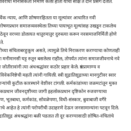
रोधी मानसिकता निर्माण केली होती याची साक्ष ते दोन प्रसंग देतात.
व आर्थिक न्याय, आणि शोषणरहितता या मूल्यांवर आधारित नवी
शोषणप्रधान समाजव्यवस्थेला तिच्या पायाभूत मूल्यांसह उखडून टाकलेच
ेवून वरच्या डोलायत थातुरमातुर दुरुस्त्या करून नवसमाजनिर्मिती होणे
ते.
्मीच्या संचिताबरहुकूम असते, त्यामुळे तिचे निराकरण करण्याचा कोणताही
्या मनीमानसी घट्ट रुतून बसलेला राहील, तोपर्यंत त्यांना समाजजीवनाचे नवे
ांनी त्या अंधश्रद्धांवर कठोर प्रहार केले. ग्रंथप्रामाण्य व
वेकनिष्ठेची महती त्यांनी गायिली. स्त्री शूद्रातिशूद्राच्या मानगुटीवर स्वार
ाऱ्यांची कुटील कारस्थाने वेशीवर टांगली. कर्मकांडांच्या जळमटांतून मुक्त
ोकप्रधान जीवनदृष्टीच्या जागी इहलोकप्रधान दृष्टिकोन रुजवण्याचा
भूतबाधा, कर्मकांड, सोवळेपणा, विधी-संस्कार, बुवाबाजी वगैरे
ाचे आहेत हे त्यांनी परोपरीची उदाहरणे देऊन जनसामान्यांना पटवून दिले.
्रातिशूद्र अंधश्रद्धांना बळी पडतात ती दूर करण्यासाठी शोषित-वंचितांचे