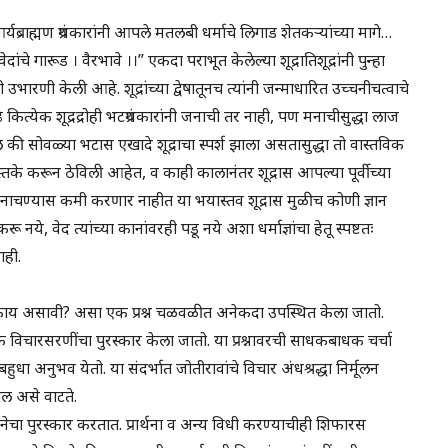
र्त आर्यब्राह्मण ग्रंथकारांनी आपले मतलबी धर्माचे लिगाड शेतकऱ्यांच्या मागे…
दांचे गारूड । वैरभावे ।।” एकदा पराभूत केलेल्या शूद्रातिशूद्रांनी पुन्हा
ची उभारणी केली आहे. शूद्रांच्या द्वेषातूनच त्यांनी जन्माधारित उच्चनीचत्वाचे
ढे कित्येक शूद्रद्रोही भटग्रंथकारांनी जनाची तर नाही, पण मनाचीसुद्धा लाज
ले की सोवळ्या भटास एखादे शूद्राचा स्पर्श झाला असतासुद्धा तो वास्तविक
 पुस्तके करून ठेविली आहेत, व काही कालानंतर शूद्रास आपल्या पूर्वीच्या
 नाचण्यास कमी करणार नाहीत या भयास्तव शूद्रास मुळीच कोणी ज्ञान
ू नये, वेद त्यांच्या कानांवरही पडू नये अशा धर्माज्ञांचा हेतू स्पष्टतः
ाही.
िका काय असावी? असा एक प्रश्न चळवळीत अनेकदा उपस्थित केला जातो.
 विचारसरणींचा पुरस्कार केला जातो. या प्रश्नावरची साधकबाधक चर्चा
 अनुभव येतो. या संदर्भात जोतीरावांचे विचार अंधश्रद्धा निर्मूलन
ील असे वाटते.
्पनेचा पुरस्कार करतात. प्रार्थना व अन्य विधी करण्याचीही शिफारस