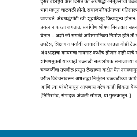
दुसरे वैशिष्ट्य असे दिसते की अंधश्रद्धा-निर्मूलनाच
भाग म्हणून चालवली होती. समाजपरिवर्तनाच्या गतिशास्त्रा
जाणवते. अंधश्रद्धेपोटी स्त्री-शूद्रातिशूद्र क्रियाशून्य 
प्रयत्न न करता जगतात, सर्वांगीण शोषण बिनतक्रार सहन
घेतात – अशी जी सगळी अरिष्टमालिका निर्माण होते ती लक
उपदेश, शिक्षण व पर्यायी आचारविचार एवढ्या गोष्टी
अंधश्रद्धांचा कायमचा नायनाट कधीच होणार नाही याचे सत
शोषणमुक्ती यांच्याही चळवळी सत्यशोधक समाजाच्या वतीने
चळवळींचा तपशील प्रस्तुत लेखाच्या कक्षेत येत नसल्याम
वरील विवेचनावरून अंधश्रद्धा निर्मूलन चळवळीच्या कार्य
आणि त्या परंपरेपासून आपणास बरेच काही शिकता येण्
[तिमिरभेद, संपादक अंजली सोमण, या पुस्तकातून. ]