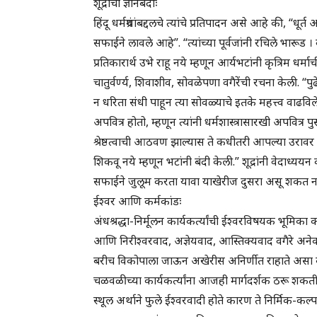
शूद्रांची ज्ञानबंदीः
हिंदू धर्मग्रंथांबद्दलचे त्यांचे प्रतिपादन असे आहे की, “धू
सफाईने लावले आहे”. “त्यांच्या पूर्वजांनी रचिले भारूड । वे
प्रतिकारार्थ उभे राहू नये म्हणून आर्यभटांनी कृत्रिम धर्मा
चातुर्वर्ण्य, शिवाशीव, सोवळेपणा वगैरेंची रचना केली. “पु
न धरिता संधी पाहून त्या सोवळ्याचे इतके महत्त्व वाढवि
अपवित्र होतो, म्हणून त्यांनी धर्मशास्त्रासारखी अपवित्र
श्रेष्ठत्वाची आठवण झाल्यास ते कधीतरी आपल्या उरावर
शिकवू नये म्हणून भटांनी बंदी केली.” शूद्रांनी वेदाध्ययन कर
सफाईने जुलूम करता यावा याखेरीज दुसरा असू शकत न
ईश्वर आणि कर्मकांडः
अंधश्रद्धा-निर्मूलन कार्यकर्त्यांची ईश्वरविषयक भूम
आणि निरीश्वरवाद, अज्ञेयवाद, आस्तिक्यवाद वगैरे अनेक
बरीच विकोपाला जाऊन अखेरीस अनिर्णीत राहाते असा बहुधा
चळवळीच्या कार्यकर्त्यांना आजही मार्गदर्शक ठरू शकत
स्थूल अर्थाने फुले ईश्वरवादी होते कारण ते निर्मिक-कल