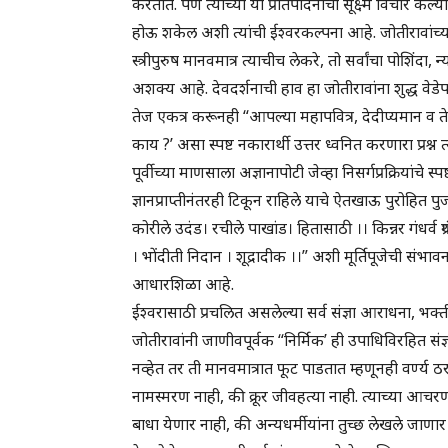
करतात. पण त्यांच्या या प्रतिपादनाचा सूक्ष्म विचार केल
होऊ शकेल अशी त्यांची ईश्वरकल्पना आहे. जोतीरावांच्य
स्त्रीपुरुष मानवमात्र त्याचीच लेकरे, तो सर्वांचा पोशिंदा,
अशक्य आहे. देवदर्शनाची हाव हा जोतीरावांना शुद्ध वेडे
तेज एकत्र करूनही “आपल्या महापवित्र, देदीप्यमान व तेजो
काय ?’ असा स्पष्ट नकारार्थी उत्तर ध्वनित करणारा प्रश्न 
पूर्वीच्या माणसाला अज्ञानापोटी जेव्हा निसर्गप्रक्रियां
ज्ञानप्राप्तीनंतरही टिकून राहिले याचे ऐतखाऊ पुरोहित पुज
कोरीले उदंड। रचीले पाखांड। हितासाठी ।। किन्नर गंधर्व ग्र
। भोंदीती निदान । शूद्रादीक ।।” अशी मूर्तिपूजेची संभावन
आधारशिळा आहे.
ईश्वरासाठी प्रचलित असलेल्या सर्व संज्ञा आराधना, भक्ती
जोतीरावांनी जाणीवपूर्वक “निर्मिक’ ही उपाधिविरहित संज्
नव्हेत तर ती मानवमात्रात फूट पाडतात म्हणूनही वर्ण्य ठर
नामस्मरण नाही, की क्रूर जीवहत्या नाही. त्याच्या आचरणाम
बाधा येणार नाही, की अन्यधर्मीयांना तुच्छ लेखले जाणार 