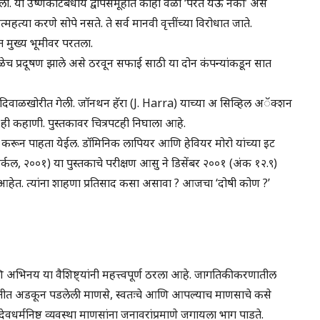
ला. या उष्णकटिबंधीय द्वीपसमूहात काही वेळा ‘परत येऊ नको’ असे
त्या करणे सोपे नसते. ते सर्व मानवी वृत्तींच्या विरोधात जाते.
त मुख्य भूमीवर परतला.
समुळेच प्रदूषण झाले असे ठरवून सफाई साठी या दोन कंपन्यांकडून सात
न दिवाळखोरीत गेली. जॉनथन हॅरा (J. Harra) याच्या अ सिव्हिल अॅक्शन
 ही कहाणी. पुस्तकावर चित्रपटही निघाला आहे.
करून पाहता येईल. डॉमिनिक लापियर आणि हेवियर मोरो यांच्या इट
्कल, २००१) या पुस्तकाचे परीक्षण आसु ने डिसेंबर २००१ (अंक १२.९)
ा आहेत. त्यांना शाहणा प्रतिसाद कसा असावा ? आजचा ‘दोषी कोण ?’
भिनय या वैशिष्ट्यांनी महत्त्वपूर्ण ठरला आहे. जागतिकीकरणातील
्कृतीत अडकून पडलेली माणसे, स्वतःचे आणि आपल्याच माणसाचे कसे
वधर्मनिष्ठ व्यवस्था माणसांना जनावरांप्रमाणे जगायला भाग पाडते.