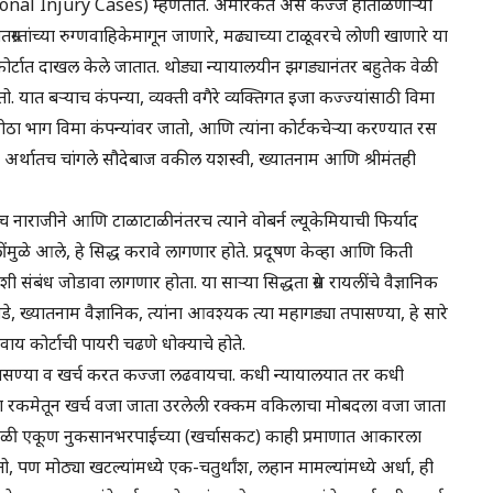
ersonal Injury Cases) म्हणतात. अमेरिकेत असे कज्जे हाताळणाऱ्या
्रस्तांच्या रुग्णवाहिकेमागून जाणारे, मढ्याच्या टाळूवरचे लोणी खाणारे या
कोर्टात दाखल केले जातात. थोड्या न्यायालयीन झगड्यानंतर बहुतेक वेळी
ात बऱ्याच कंपन्या, व्यक्ती वगैरे व्यक्तिगत इजा कज्ज्यांसाठी विमा
ा भाग विमा कंपन्यांवर जातो, आणि त्यांना कोर्टकचेऱ्या करण्यात रस
 अर्थातच चांगले सौदेबाज वकील यशस्वी, ख्यातनाम आणि श्रीमंतही
 नाराजीने आणि टाळाटाळीनंतरच त्याने वोबर्न ल्यूकेमियाची फिर्याद
ुळे आले, हे सिद्ध करावे लागणार होते. प्रदूषण केव्हा आणि किती
ंबंध जोडावा लागणार होता. या साऱ्या सिद्धता ग्रेस रायलींचे वैज्ञानिक
डे, ख्यातनाम वैज्ञानिक, त्यांना आवश्यक त्या महागड्या तपासण्या, हे सारे
वाय कोर्टाची पायरी चढणे धोक्याचे होते.
तपासण्या व खर्च करत कज्जा लढवायचा. कधी न्यायालयात तर कधी
ा रकमेतून खर्च वजा जाता उरलेली रक्कम वकिलाचा मोबदला वजा जाता
तेक वेळी एकूण नुकसानभरपाईच्या (खर्चासकट) काही प्रमाणात आकारला
ण मोठ्या खटल्यांमध्ये एक-चतुर्थांश, लहान मामल्यांमध्ये अर्धा, ही