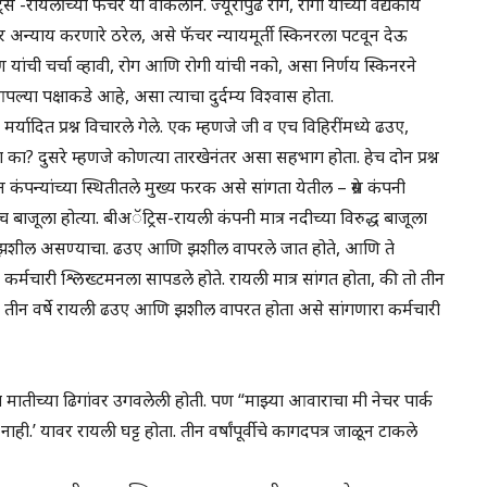
ायलींच्या फॅचर या वकिलाने. ज्यूरीपुढे रोग, रोगी यांच्या वैद्यकीय
वर अन्याय करणारे ठरेल, असे फॅचर न्यायमूर्ती स्किनरला पटवून देऊ
 यांची चर्चा व्हावी, रोग आणि रोगी यांची नको, असा निर्णय स्किनरने
या पक्षाकडे आहे, असा त्याचा दुर्दम्य विश्वास होता.
 मर्यादित प्रश्न विचारले गेले. एक म्हणजे जी व एच विहिरींमध्ये ढउए,
ा? दुसरे म्हणजे कोणत्या तारखेनंतर असा सहभाग होता. हेच दोन प्रश्न
 कंपन्यांच्या स्थितीतले मुख्य फरक असे सांगता येतील – ग्रेस कंपनी
 बाजूला होत्या. बीअॅट्रिस-रायली कंपनी मात्र नदीच्या विरुद्ध बाजूला
 आणि झशील असण्याचा. ढउए आणि झशील वापरले जात होते, आणि ते
चे कर्मचारी श्लिख्टमनला सापडले होते. रायली मात्र सांगत होता, की तो तीन
ीची तीन वर्षे रायली ढउए आणि झशील वापरत होता असे सांगणारा कर्मचारी
षित मातीच्या ढिगांवर उगवलेली होती. पण “माझ्या आवाराचा मी नेचर पार्क
.’ यावर रायली घट्ट होता. तीन वर्षांपूर्वीचे कागदपत्र जाळून टाकले