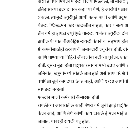
अशा डावपेचांमधला पहिला विजय मिळवला, तो बीअॅट्रिस -र
इतिहासाच्या हृदयद्रावक कहाण्या येणे, हे आरोपी पक्षा
शकला. त्यामुळे ज्यूरीपुढे आधी फक्त पाणी आणि प्रदूषण
घेतला. श्लिख्टमन फार काळजीत नव्हता, कारण सत्य आपल्
तीन वर्षे हा झगडा ज्यूरीपुढे चालला. यानंतर ज्यूरीला दोन
झशील येण्यात बीअॅट्रिस-रायली कंपनीचा सहभाग होता क
ग्रेस कंपनीसाठीही ठरवायची जबाबदारी ज्यूरीवर होती. दोन
आणि पाण्याच्या विहिरी अँबरजोना नदीच्या पूर्वेला, एकाच
होती. दुसरा मुद्दा होता प्रदूषक रसायनांमध्ये ढउए
जमिनीत, खड्डयांमध्ये सोडले जात होते असे सांगणारे ग्रेस
वर्षांपेक्षा जुने कागदपत्र ठेवत नाही, आणि १९८३ आध
सापडला नव्हता!
एकदोन माजी कर्मचारी कॅन्सरग्रस्त होते!
रायलीच्या आवारातील काही पंधरा वर्षे जुनी झाड़े प्रदू
केला आहे, आणि तेथे कोणी काय टाकले हे मला माहीत नाही
जातात, यावरही रायली घट्ट होता.