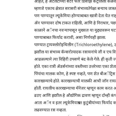
आहेत, हे अटलँटाच्या सेंटर फॉर डिसीझ कंट्रोलला कळवल
म्हणजे एकाच क्षेत्रात सरासरी संभाव्यतेपेक्षा बऱ्याच जास
पण पाण्यातून ल्यूकेमिया होण्याबाबत खात्री देता येत ना
ॲन पाण्यावर दोष टाकत राहिली, आणि हे निराधार, पछा
काळाने अॅनचा नवऱ्यापासून मुख्यतः या मुद्द्यावरून घट
पाण्याबाबत फिर्याद करावी, असा निर्णयही झाला.
पाण्यात ट्रायक्लोरोइथिलीन (Trichloroethylene), 
झशील या संभाव्य कॅन्सरोत्पादक रसायनांचे जी व एच विहि
आढळल्याने त्या विहिरी उपसणे बंद केले गेले. ही कृती ज
होते. एका रात्री अँडर्सनांच्या वस्तीच्या उत्तरेच्या 
पिंपांचा मालक कोण, हे स्पष्ट नव्हते, पण शेत बीअॅट्र
कारखान्याचे होते. कारखान्याची मालकी आधी जॉन रायल
होती. रायलीच कारखान्याचा मॅनेजर म्हणून काम करत असे. 
ढउए आणि झशील हे औद्योगिक द्रावण म्हणून दोन्ही कंपन्
आता अॅन व इतर ल्यूकेमियाग्रस्त कुटुंबीयांच्या फिर्या
लढवण्यात रस नव्हता.