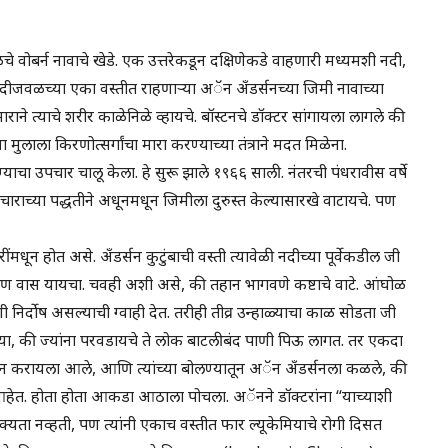
 वोबर्न नावाचे खेडे. एक उत्तरेकडून दक्षिणेकडे वाहणारी मध्यमशी नदी,
नदीजवळच्या एका वस्तीत राहणाऱ्या अॅन अँडर्सनच्या जिमी नावाच्या
ाने त्याचे शरीर काळेनिळे व्हायचे. बॉस्टनचे डॉक्टर सांगायला लागले की
या मुलाला किरणोत्सर्गांचा मारा करण्याच्या तंत्राने मदत मिळेना.
ण्याचा उपचार चालू केला. हे सुरू झाले १९६६ साली. नंतरची पंधरावीस वर्षे
राच्या पद्धतीने अधूनमधून जिमीला दुरुस्त केल्यासारखे वाटायचे. पण
धून होत असे. अँडर्सन कुटुंबाची वस्ती त्यावेळी नदीच्या पूर्वेकडील जी
 घाण वास यायचा. चवही अशी असे, की तहान भागवणे कष्टाचे वाटे. आंघोळ
 निर्दोष असल्याची ग्वाही देत. तरीही तीव्र उन्हाळ्याचा काळ सोडता जी
या, की ज्यांना परवडायचे ते लोक बाटलीबंद पाणी पिऊ लागत. तर एकदा
न करायला आले, आणि त्यांच्या बोलण्यातून अॅन अँडर्सनला कळले, की
ुले आहेत. होता होता आकडा आठाला पोचला. अॅनने डॉक्टरांना “याच्याशी
शक्यता नव्हती, पण त्यांनी एकाच वस्तीत फार ल्यूकेमियाचे रोगी दिसत