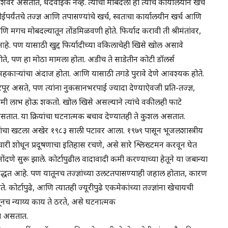
शेवर असतात, धंदेवाईक नव्हे. त्यांचा मोबदला हा त्यांचे कार्यालयीन खर्च
होईपर्यंतचे तज्ज्ञ आणि तपासण्यांचे खर्च, स्वतःचा कार्यालयीन खर्च आणि
आणि मगच मोबदल्यातून तोंडमिळवणी होते. फिर्याद करावी ती श्रीमंतांवर,
हे. पण यासाठी खुद्द फिर्यादीच्या वकिलाचेही खिसे खोल असावे
 होते, पण हा मोठा मामला होता. अडीच ते साडेतीन कोटी डॉलर्स
काऱ्यांचा अंदाज होता. आणि यासाठी तगडे पुरावे देणे आवश्यक होते.
ूर असते, पण त्यांना नुकसानभरपाई ज्यादा देण्याऐवजी प्रति-तज्ज्ञ,
ामी लाभ होऊ शकतो. खोल खिसे असल्याने त्यांचे वकीलही फाटे
सतात. या क्रियांचा घटनात्मक बचाव देण्यातही ते कुशल असतात.
गांचा खटला अखेर १९८३ साली पटावर आला. १९७९ पासून भूजलशास्त्रीय
्मचारी शोधून प्रदूषणाचा इतिहास रचणे, असे सारे श्लिख्टमन करवून घेत
 नोंदणे सुरू झाले. कोर्टापुढील वादावादी कमी करण्याच्या हेतूने या जबान्या
न पद्धत आहे. पण यातूनच तज्ज्ञांच्या उलटतपासण्याही जहाल होतात, कारण
. कोर्टापुढे, आणि त्यातही ज्यूरीपुढे एकमेकांच्या तज्ज्ञांना खेचायची
ातूनच न्याय्य काय ते ठरते, असे घटनात्मक
रत असतात.