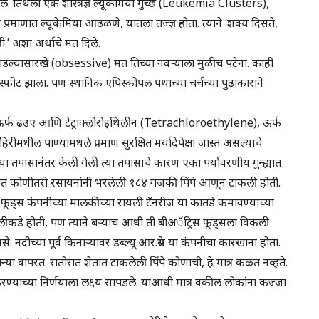
े. तिथला एक शास्त्रज्ञ ल्यूकेमिया गुच्छ (Leukemia Clusters),
्त प्रमाणात ल्यूकेमिया आढळणे, यातला तज्ज्ञ होता. त्याने ‘शक्य दिसते,
ही.’ अशा अर्थाचे मत दिले.
डल्यासारखे (obsessive) मत तिच्या नवऱ्याला मुळीच पटेना. काही
स्फोट झाला. पण स्थानिक एपिस्कोपल पंथाच्या चर्चच्या पुढाकाराने
ऊर्फ ढउए आणि टेट्राक्लोरोइथिलीन (Tetrachloroethylene), ऊर्फ
रीमधील पाण्यामधले प्रमाण सुरक्षित मर्यादेपेक्षा जास्त असल्याचे
्या तपासानंतर केली गेली त्या तपासाचे कारण एका पर्यावरणीय गुन्ह्यात
एका शेतात कोणीतरी रसायनांनी भरलेली १८४ गंजकी पिंपे आणून टाकली होती.
िस फूड्स कंपनीच्या मालकीच्या रायली टॅनरीज या कातडे कमावण्याच्या
ीकडे होती, पण त्याने बऱ्याच आधी ती बीअॅट्रिस फूड्सला विकली
नदीच्या पूर्व किनाऱ्यावर डब्ल्यू.आर.ग्रेस या कंपनीचा कारखाना होता.
या वापरत. रातोरात शेतात टाकलेली पिंपे कोणाची, हे मात्र कळत नव्हते.
द करण्याच्या निर्णयाला लक्ष्य सापडले. याआधी मात्र वकील लोकांना कज्जा