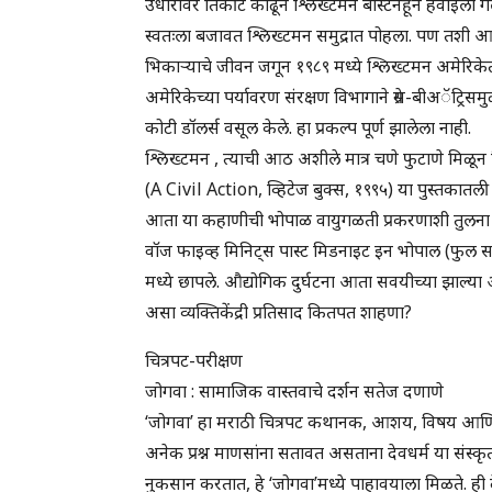
उधारीवर तिकीट काढून श्लिख्टमन बॉस्टनहून हवाईला गे
स्वतःला बजावत श्लिख्टमन समुद्रात पोहला. पण तशी आत्मह
भिकाऱ्याचे जीवन जगून १९८९ मध्ये श्लिख्टमन अमेरिके
अमेरिकेच्या पर्यावरण संरक्षण विभागाने ग्रेस-बीअॅट्रि
कोटी डॉलर्स वसूल केले. हा प्रकल्प पूर्ण झालेला नाही.
श्लिख्टमन , त्याची आठ अशीले मात्र चणे फुटाणे मिळू
(A Civil Action, व्हिटेज बुक्स, १९९५) या पुस्तकातली
आता या कहाणीची भोपाळ वायुगळती प्रकरणाशी तुलना 
वॉज फाइव्ह मिनिट्स पास्ट मिडनाइट इन भोपाल (फुल सर
मध्ये छापले. औद्योगिक दुर्घटना आता सवयीच्या झाल्य
असा व्यक्तिकेंद्री प्रतिसाद कितपत शाहणा?
चित्रपट-परीक्षण
जोगवा : सामाजिक वास्तवाचे दर्शन सतेज दणाणे
‘जोगवा’ हा मराठी चित्रपट कथानक, आशय, विषय आणि अ
अनेक प्रश्न माणसांना सतावत असताना देवधर्म या संस
नुकसान करतात, हे ‘जोगवा’मध्ये पाहावयाला मिळते. ही दे