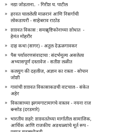
नद्या जोडताना.. - गिरीश घ. पाटील
हरवत चाललेली माळरानं आणि निसर्गाची
लोकडायरी - साहेबराव राठोड
शाश्वत विकास : समग्र दृष्टिकोनाच्या शोधात -
हेमंत मोहरीर
दाह कथा (सागर) - अतुल देऊळगावकर
पैस पर्यावरणसंवादाचा : संदर्भमूल्य असलेला
अभ्यासपूर्ण दस्तावेज - सतीश लळीत
कलयुग की दहलीज, अज्ञान का रास्ता - सोपान
जोशी
गावांची शाश्वत विकासाकडची वाटचाल - संकेत
अहेर
विकासाच्या झगमगाटामागचे वास्तव - नयना राज
बन्सोड (दरडमारे)
भारतीय शहरे: शाश्वततेच्या मार्गातील सामाजिक,
आर्थिक आणि राजकीय अडथळ्यांचे मूर्त रूप -
प्रद्युम्न सहस्रभोजनी