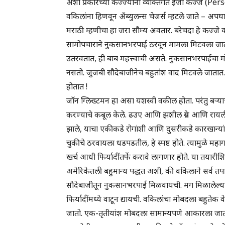
अशा प्रकारच्या कज्ज्यांना व्यक्तिगत इजा कज्जे (P
वकिलांना हिणवून अँब्युलन्स चेजर्स म्हटले जाते – अपघातग
मराठी म्हणीचा हा जरा सौम्य अवतार. बरेचदा हे कज्जे 
सामोपचाराने नुकसानभरपाई ठरवून मामला मिटवला जातो. य
उतरवतात, ही बाब महत्त्वाची असते. नुकसानभरपाईचा मोठ
नसतो. जुजबी सौदेबाजीनेच बहुतांश वाद मिटवले जातात.
होतात !
जॉन ग्लिख्टमन हा असा यशस्वी वकील होता. परंतु बऱ्याच
करण्याचे कबूल केले. ढउए आणि झशील ग्रेस आणि रायलींम
झाले, याचा एकीकडे रोगांशी आणि दुसरीकडे कारखान्यांशी स
चुकीचे ठरवायला धडपडतील, हे स्पष्ट होते. त्यामुळे महाग
खर्च आधी फिर्यादींतर्फे करावे लागणार होते. या तयारीशि
अमेरिकेतली बहुमान्य पद्धत अशी, की वकिलाने सर्व 
सौदेबाजीतून नुकसानभरपाई मिळवायची. मग मिळालेल्य
फिर्यादींमध्ये वाटून द्यायची. वकिलांचा मोबदला बहु
जातो. एक-तृतीयांश मोबदला सामान्यपणे आकारला जातो, प