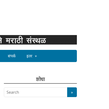
संपर्क
इतर
शोधा