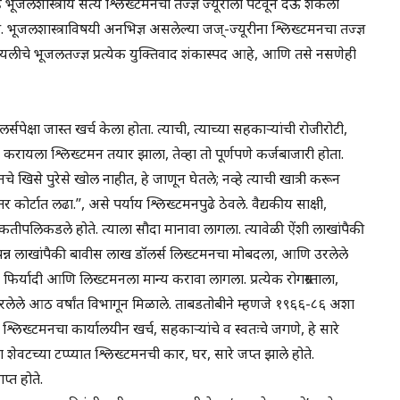
े भूजलशास्त्रीय सत्य श्लिख्टमनचा तज्ज्ञ ज्यूरीला पटवून देऊ शकला
ूजलशास्त्राविषयी अनभिज्ञ असलेल्या जज्-ज्यूरीना श्लिख्टमनचा तज्ज्ञ
यलीचे भूजलतज्ज्ञ प्रत्येक युक्तिवाद शंकास्पद आहे, आणि तसे नसणेही
र्सपेक्षा जास्त खर्च केला होता. त्याची, त्याच्या सहकाऱ्यांची रोजीरोटी,
दा करायला श्लिख्टमन तयार झाला, तेव्हा तो पूर्णपणे कर्जबाजारी होता.
चे खिसे पुरेसे खोल नाहीत, हे जाणून घेतले; नव्हे त्याची खात्री करून
र कोर्टात लढा.”, असे पर्याय श्लिख्टमनपुढे ठेवले. वैद्यकीय साक्षी,
ा ताकतीपलिकडले होते. त्याला सौदा मानावा लागला. त्यावेळी ऐंशी लाखांपैकी
चौपन्न लाखांपैकी बावीस लाख डॉलर्स लिख्टमनचा मोबदला, आणि उरलेले
ा फिर्यादी आणि लिख्टमनला मान्य करावा लागला. प्रत्येक रोगग्रस्ताला,
रलेले आठ वर्षांत विभागून मिळाले. ताबडतोबीने म्हणजे १९६६-८६ अशा
चा श्लिख्टमनचा कार्यालयीन खर्च, सहकाऱ्यांचे व स्वतःचे जगणे, हे सारे
 शेवटच्या टप्प्यात श्लिख्टमनची कार, घर, सारे जप्त झाले होते.
प्त होते.