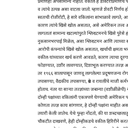
प्रमाणेही अपसामान्य नाहीत. वकील हे डॉक्टरांप्रमाणेच पे
व त्यांचे उत्पन्न असा वाटला जातो. म्हणजे शेवटी निर्णय 
स्वतःची रोजीरोटी, हे सारे वकिलांना सांभाळावे लागते, 
कारण त्यांचे खिसे खोल असतात, असे अमेरिकन तत्त्व आ
लागतात! सामान्य खटल्यांपुरते श्लिख्टमनचे खिसे पुरेसे
नुकसानभरपाई मिळेल, असा श्लिख्टमन आणि त्याच्या सह
आरोपी कंपन्यांचे खिसे खोल असतात, खर्चाची क्षमता भरप
वकील यांच्यावर खर्च करणे आवडते, कारण त्याचा दूरग
फोडण्यात, उशीर लावण्यात, दिशाभूल करण्यात तज्ज्ञ अ
तर १९६६ सालापासून जाणवू लागलेल्या प्रदूषणजन्य रो
तपासण्या, वैद्यकीय तपासण्या, ग्रेस व रायलींचे माजी कर
होताच. नंतर या साऱ्या तज्ज्ञांच्या जबान्या (वशीळींळेपी)
दोन्ही पक्षांच्या वकिलांनी एकत्रपणे घेण्याची अमेरिक
कोणता तज्ज्ञ काय सांगणार, हे दोन्ही पक्षांना माहीत असते
तयारी केली जातेच. येथे पुन्हा नोंदतो, की या शब्दच्छल
चौकटीत दाखवणे, हेही दोन्हीकडचे वकील हिरिरीने क