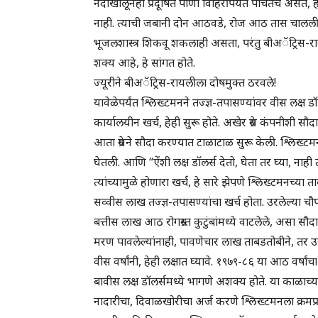
नदीखालूनही प्रदूषित पाणी विहिरींपर्यंत पोचतच असते, ह
नाही. त्याची जबानी दोन आठवडे, रोज आठ तास चालली. भ
भूजलशास्त्र शिकवू शकलाही असता, परंतु बीअॅट्रिस-रा
शक्य आहे, हे सांगत होते.
ज्यूरीने बीअॅट्रिस-रायलीला दोषमुक्त ठरवले!
यावेळेपर्यंत श्लिख्टमनने तज्ज्ञ-तपासण्यांवर वीस लक्ष डॉल
कार्यालयीन खर्च, हेही सुरू होते. अखेर ग्रेस कंपनीशी सौ
आता ग्रेसने सौदा करण्यात टाळाटाळ सुरू केली. श्लिख्टमन
घेतली. आणि “ऐंशी लक्ष डॉलर्स देतो, घेता तर घ्या, नाही त
त्यांच्यामुळे होणारा खर्च, हे सारे झेपणे श्लिख्टमनच्य
सव्वीस लाख तज्ज्ञ-तपासण्यांचा खर्च होता. उरलेल्या 
बत्तीस लाख आठ रोगग्रस्त कुटुंबांमध्ये वाटलेले, असा सौद
मरण पावलेल्यांनाही, पावणेचार लाख ताबडतोबीने, तर उ
वीस वर्षांनी, हेही लक्षात घ्यावे. १९७९-८६ या आठ वर्षां
बावीस लक्ष डॉलर्समध्ये भागणे अशक्य होते. या काळाच्या
नादारीचा, दिवाळखोरीचा अर्ज करणे श्लिख्टमनला क्रमप्रा