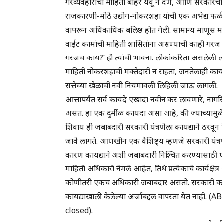
गैरव्यवहारांची माहिती बाहेर येवू न देणे, आणि सरकारची
राजकारणी-मोठे उद्योग-नोकरशहा यांची एक अभेद्य फळी
वापरून अधिकाधिक बलिष्ठ होत गेली. सामान्य माणूस मात्र
वाईट कामांची माहिती शासितांना असण्याची काही गर
गरजच काय?’ ही त्यांची भावना. लोकांकरिता असलेली ल
माहिती नोकरशहांची मक्तेदारी न राहता, जनतेलाही काय
सत्तेच्या खेळाची नवी नियमावली लिहिली जाऊ लागली.
आत्तापर्यंत सर्व कायदे एखादा नवीन कर लावणारे, न
असत. हा एक दुर्मीळ कायदा असा आहे, की ज्याच्यामुळ
शिवाय ही जबाबदारी सरकारी यंत्रणेला कायद्याने ठरवून
जावे लागते. आणखीन एक वैशिष्ट्य म्हणजे सरकारी यंत
कारण कायद्याने अशी जबाबदारी निश्चित करण्यासाठी ए
माहिती अधिकारी नेमले आहेत, तिथे प्रत्येकाचे कार्यक्ष
कोणीतरी एकच अधिकारी जबाबदार असतो. सरकारी कामा
कायद्याखाली केलेल्या अर्जाबद्दल वापरता येत नाह
closed).