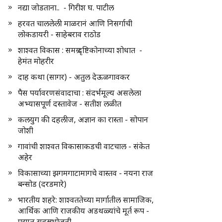
नद्या जोडताना.. - गिरीश घ. पाटील
हरवत चाललेली माळरानं आणि निसर्गाची
लोकडायरी - साहेबराव राठोड
शाश्वत विकास : समग्र दृष्टिकोनाच्या शोधात -
हेमंत मोहरीर
दाह कथा (सागर) - अतुल देऊळगावकर
पैस पर्यावरणसंवादाचा : संदर्भमूल्य असलेला
अभ्यासपूर्ण दस्तावेज - सतीश लळीत
कलयुग की दहलीज, अज्ञान का रास्ता - सोपान
जोशी
गावांची शाश्वत विकासाकडची वाटचाल - संकेत
अहेर
विकासाच्या झगमगाटामागचे वास्तव - नयना राज
बन्सोड (दरडमारे)
भारतीय शहरे: शाश्वततेच्या मार्गातील सामाजिक,
आर्थिक आणि राजकीय अडथळ्यांचे मूर्त रूप -
प्रद्युम्न सहस्रभोजनी