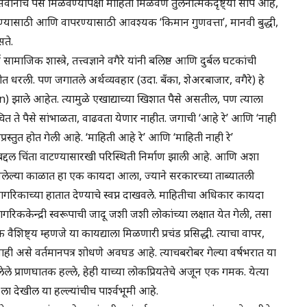
, सर्वांनाच पैसे मिळवण्यापेक्षा माहिती मिळवणे तुलनात्मकदृष्ट्या सोपे आहे,
्यासाठी आणि वापरण्यासाठी आवश्यक ‘किमान गुणवत्ता’, मानवी बुद्धी,
सते.
 सामाजिक शास्त्रे, तत्त्वज्ञाने वगैरे यांनी बलिष्ठ आणि दुर्बल घटकांची
त धरली. पण जगातले अर्थव्यवहार (उदा. बँका, शेअरबाजार, वगैरे) हे
 झाले आहेत. त्यामुळे एखाद्याच्या खिशात पैसे असतील, पण त्याला
दाचित ते पैसे सांभाळता, वाढवता येणार नाहीत. जगाची ‘आहे रे’ आणि ‘नाही
तुत होत गेली आहे. ‘माहिती आहे रे’ आणि ‘माहिती नाही रे’
दल चिंता वाटण्यासारखी परिस्थिती निर्माण झाली आहे. आणि अशा
लेल्या काळात हा एक कायदा आला, ज्याने सरकारच्या ताब्यातली
गरिकाच्या हातात देण्याचे स्वप्न दाखवले. माहितीचा अधिकार कायदा
नागरिककेन्द्री स्वरूपाची जादू जशी जशी लोकांच्या लक्षात येत गेली, तसा
 वैशिष्ट्य म्हणजे या कायद्याला मिळणारी प्रचंड प्रसिद्धी. त्याचा वापर,
ही असे वर्तमानपत्र शोधणे अवघड आहे. त्याचबरोबर गेल्या वर्षभरात या
लेले प्राणघातक हल्ले, हेही याच्या लोकप्रियतेचे अजून एक गमक. येत्या
 देखील या हल्ल्यांचीच पार्श्वभूमी आहे.