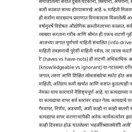
समाजातल्या सर्वांत दुर्बल घटकांना, स्त्रियांना, अपंगांना
कमी काळात साध्य होण्यासारखे आहे. ७. माहिती मिळवण
ही सर्वांना सारख्याच प्रमाणात विनासायास मिळालेली अ
वर्षानुवर्षे विशेषतः औद्योगिक क्रान्तीनंतरच्या काळात, सर्व
व्याख्या करताना गरीब आणि श्रीमंत ही एकच वाटणी गृही
आजच्या जगात पूर्णपणे माहिती संचालित (info-driven)
माहिती तंत्रज्ञानाची पुरेशी माहिती नसेल, तर त्याला क
रे’ (haves vs have-nots) ही वाटणी अधिकाधिक अप्रस्
(knowledgeable vs ignorant) या गटातल्या दरीबद्
जगात, तरुण आणि शिक्षित लोकसंख्येचा स्फोट होत अस
माहिती, अतिशय कमी खर्चात आणि कष्टांत कुठल्याही ना
नेमका याच कारणाने वैशिष्ट्यपूर्ण आहे. या कायद्याच्या 
या कायद्याचा वापर सर्व स्तरांवर वाढत गेला. कायद्याचे एक
गैरवापर, निर्णय, अडचणी, अशी काही ना काही बातमी ना
कायद्याचा वापर करणाऱ्यांपैकी अनेक कार्यकर्त्यांवर झा
काही दिवसात होऊ घातलेल्या ‘थहळीींश्रशलघेशीी अली’ ला