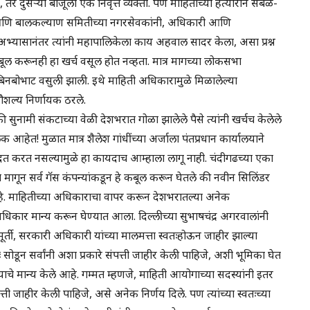
, तर दुसऱ्या बाजूला एक निवृत्त व्यक्ती. पण माहितीच्या हत्याराने सबळ-
 आणि बालकल्याण समितीच्या नगरसेवकांनी, अधिकारी आणि
या अभ्यासानंतर त्यांनी महापालिकेला काय अहवाल सादर केला, असा प्रश्न
ूल करूनही हा खर्च वसूल होत नव्हता. मात्र मागच्या लोकसभा
वर बिनबोभाट वसुली झाली. इथे माहिती अधिकारामुळे मिळालेल्या
कौशल्य निर्णायक ठरले.
की सुनामी संकटाच्या वेळी देशभरात गोळा झालेले पैसे त्यांनी खर्चच केलेले
हेत! मुळात मात्र शैलेश गांधींच्या अर्जाला पंतप्रधान कार्यालयाने
त करत नसल्यामुळे हा कायदाच आम्हाला लागू नाही. चंदीगढच्या एका
 मागून सर्व गॅस कंपन्यांकडून हे कबूल करून घेतले की नवीन सिलिंडर
े. माहितीच्या अधिकाराचा वापर करून देशभरातल्या अनेक
ाचा अधिकार मान्य करून घेण्यात आला. दिल्लीच्या सुभाषचंद्र अगरवालांनी
यायमूर्ती, सरकारी अधिकारी यांच्या मालमत्ता स्वतःहोऊन जाहीर झाल्या
 सोडून सर्वांनी अशा प्रकारे संपत्ती जाहीर केली पाहिजे, अशी भूमिका घेत
रण्याचे मान्य केले आहे. गम्मत म्हणजे, माहिती आयोगाच्या सदस्यांनी इतर
्ती जाहीर केली पाहिजे, असे अनेक निर्णय दिले. पण त्यांच्या स्वतःच्या