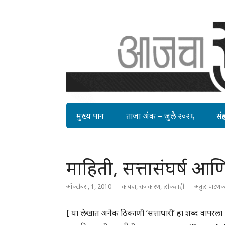
मुख्य पान
ताजा अंक – जुलै २०२६
संग्र
माहिती, सत्तासंघर्ष आ
ऑक्टोबर , 1, 2010
कायदा
,
राजकारण
,
लोकशाही
अतुल पाटणक
[ या लेखात अनेक ठिकाणी ‘सत्ताधारी’ हा शब्द वापरला 