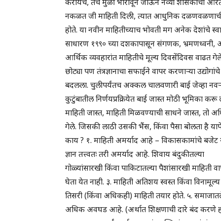
करायचे, तेच मुळी भारावून जाऊन नव्या शासकांची आरती
नकळत जी माहिती दिली, त्यात आधुनिक दळणवळणाची साध
होते. या नवीन माहितीच्याच भोवती मग अनेक देशांचे स्वा
साधारण १९९० च्या दशकापासून संगणक, भ्रमणध्वनी, आणि
आर्थिक व्यवहारांत माहितीचे मूल्य दिवसेंदिवस वाढत गेल
छोट्या पण तंत्रज्ञानाचा सफाईने वापर करणाऱ्या उद्योगा
बदलला. चुलीपर्यंतच अक्कल चालवणारी बाई जेव्हा नवऱ्य
कुटुंबातील निर्णयप्रक्रियेत बाई जास्त मोठी भूमिका 
माहिती जास्त, माहिती मिळवण्याची साधने जास्त, तो अधिक
गेले. जिसकी लाठी उसकी भैंस, किंवा पैसा बोलता है यापेक
काय ? १. माहिती अमर्याद आहे – विकासकामांचे बजेट
ज्ञान तत्त्वतः तरी अमर्याद आहे. शिवाय बंदुकीतल्या
गोळ्यांसारखी किंवा पाकिटातल्या पैशांसारखी माहिती व
घेता येत नाही. ३. माहिती अतिशय स्वस्त किंवा विनामूल्
तिसरी (किंवा अधिकही) माहिती तयार होते. ५. समाजात
अधिक अवघड आहे. (अर्थात शिक्षणाची दारे बंद करणे 