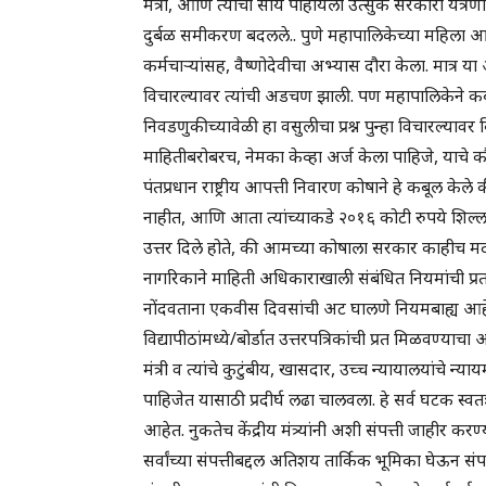
मंत्री, आणि त्यांची सोय पाहायला उत्सुक सरकारी यंत्रणा
दुर्बळ समीकरण बदलले.. पुणे महापालिकेच्या महिला
कर्मचाऱ्यांसह, वैष्णोदेवीचा अभ्यास दौरा केला. मात्र 
विचारल्यावर त्यांची अडचण झाली. पण महापालिकेने कब
निवडणुकीच्यावेळी हा वसुलीचा प्रश्न पुन्हा विचारल्या
माहितीबरोबरच, नेमका केव्हा अर्ज केला पाहिजे, याचे 
पंतप्रधान राष्ट्रीय आपत्ती निवारण कोषाने हे कबूल केले 
नाहीत, आणि आता त्यांच्याकडे २०१६ कोटी रुपये शिल्लक आ
उत्तर दिले होते, की आमच्या कोषाला सरकार काहीच मद
नागरिकाने माहिती अधिकाराखाली संबंधित नियमांची प्रत
नोंदवताना एकवीस दिवसांची अट घालणे नियमबाह्य आह
विद्यापीठांमध्ये/बोर्डात उत्तरपत्रिकांची प्रत मिळवण्य
मंत्री व त्यांचे कुटुंबीय, खासदार, उच्च न्यायालयांचे न्
पाहिजेत यासाठी प्रदीर्घ लढा चालवला. हे सर्व घटक स्वतः
आहेत. नुकतेच केंद्रीय मंत्र्यांनी अशी संपत्ती जाहीर क
सर्वांच्या संपत्तीबद्दल अतिशय तार्किक भूमिका घेऊन संपत