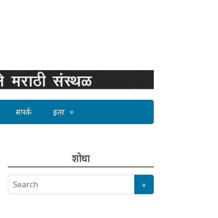
संपर्क
इतर
शोधा