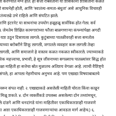
 करण्यात मग्न होते. ही सत्ता राबवताना या शासकांनी शासितांना कळत
नेही होती, आणि ‘स्वातंत्र्य-समता-बंधुता’ असे आधुनिक विचारही
तंत्र्यलढे उभे राहिले आणि संघटित झाले.
 इंटरनेट या साधनांचा उपयोग हळूहळू सार्वत्रिक होत गेला. सर्व
े. जेमतेम शिक्षित कामगारांच्या फौजा बाळगणाऱ्या कंपन्यांपेक्षा अगदी
ंचे यश उठून दिसायला लागले. कुटुंबाच्या पातळीवरही सत्ता समतोल
ाच्या बरोबरीने शिकू लागली, जगातले व्यवहार करू लागली तेव्हा
करू लागली, आणि समाजाने हे वास्तव कळत नकळत स्वीकारले. ज्याच्याकडे
 महत्त्वाचा, प्रभावी, हे सूत्र जीवनाच्या सगळ्याच पातळ्यांवर सिद्ध होत
्षा माहिती हा सत्तेचा स्रोत मुळातच अतिशय वेगळा आहे. त्याची वैशिष्ट्ये
 संपले, हा आपला नेहमीचाच अनुभव आहे. पण एखाद्या विषयाबाबतचे
ापरून संपत नाही. २. एखाद्याकडे असलेली माहिती चोरता किंवा काढून
य मिळू शकते. ४. दोन व्यक्तींकडे उपलब्ध असलेल्या दोन तथ्यांमधून,
ले दांडगे आणि धनदांगडे यांना माहितीवर एकाधिकारशाही गाजवणे
हा अशा एकाधिकारशाही गाजवणाऱ्यांचा आवडता मार्ग आहेच.) ६.