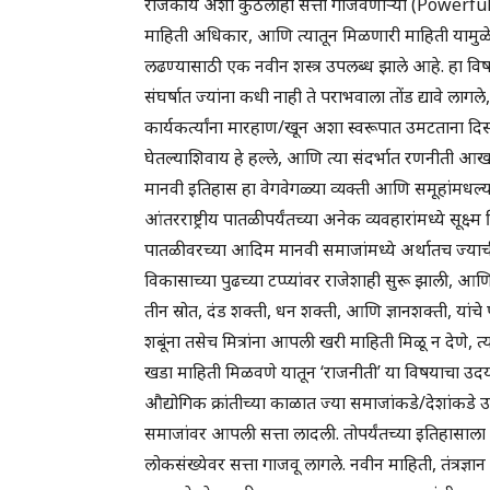
राजकीय अशी कुठलीही सत्ता गाजवणाऱ्या (Powerful)
माहिती अधिकार, आणि त्यातून मिळणारी माहिती यामुळे 
लढण्यासाठी एक नवीन शस्त्र उपलब्ध झाले आहे. हा विषम
संघर्षात ज्यांना कधी नाही ते पराभवाला तोंड द्यावे लागले
कार्यकर्त्यांना मारहाण/खून अशा स्वरूपात उमटताना दिसत
घेतल्याशिवाय हे हल्ले, आणि त्या संदर्भात रणनीती आख
मानवी इतिहास हा वेगवेगळ्या व्यक्ती आणि समूहांमधल्य
आंतरराष्ट्रीय पातळीपर्यंतच्या अनेक व्यवहारांमध्ये सूक्
पातळीवरच्या आदिम मानवी समाजांमध्ये अर्थातच ज्याची श
विकासाच्या पुढच्या टप्प्यांवर राजेशाही सुरू झाली, आण
तीन स्रोत, दंड शक्ती, धन शक्ती, आणि ज्ञानशक्ती, यांचे
शबूंना तसेच मित्रांना आपली खरी माहिती मिळू न देणे, 
खडा माहिती मिळवणे यातून ‘राजनीती’ या विषयाचा उद
औद्योगिक क्रांतीच्या काळात ज्या समाजांकडे/देशांकडे उत्पा
समाजांवर आपली सत्ता लादली. तोपर्यंतच्या इतिहासाला
लोकसंख्येवर सत्ता गाजवू लागले. नवीन माहिती, तंत्रज्ञ