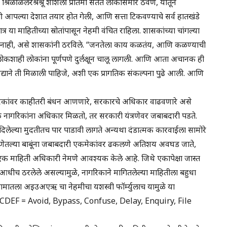
 श्रिळींळलरश्रश्रू शीशली प्रतिमा सतत लोकांसमोर ठेवणे, यातून
 आपल्या देशात तयार होत गेली, आणि सत्ता टिकवण्याचे सर्व हातखंडे
 या माहितीच्या स्रोतांपासून नेहमी वंचित राहिला. शासकांच्या चांगल्या
ज नाही, असे शासकांनी ठरविले. “जनतेला काय कळतंय, आणि कळण्याची
ोकशाही लोकांना पूर्णपणे दुर्लक्षून चालू लागली. आणि आता अचानक ही
द्याने ती मिळाली पाहिजे, अशी एक प्रागतिक संकल्पना पुढे आली. आणि
ागरिकांवर काहीतरी बंधन आणणारे, सरकारचे अधिकार वाढवणारे असे
े नागरिकांना अधिकार मिळतो, तर सरकारी यंत्रणेवर जबाबदारी पडते.
 दिलेल्या मुदतीतच पार पाडावी लागते अन्यथा दंडात्मक कारवाईला सामोरे
्रणेतल्या बाबूंना जबाबदारी एकमेकांवर ढकलणे अतिशय अवघड जाते,
क माहिती अधिकारी नेमणे आवश्यक केले आहे. जिथे एकापेक्षा जास्त
ेत्र आधीच ठरलेले असल्यामुळे, नागरिकाने मागितलेल्या माहितीला बहुधा
तला अइउअएऋ चा नेहमीचा यशस्वी फॉर्म्युलाच यामुळे या
ी. (ABCDEF = Avoid, Bypass, Confuse, Delay, Enquiry, File