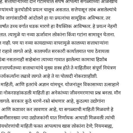
े. सत्ताधाऱ्यांच्या दोन गटांमधील संघर्ष आपल्या सगळ्यांच्या ओळखीचे
ांमध्ये कुरघोडीचे प्रयत्न चालूच असतात. सत्तेपासून लांब असलेल्यांचे
ीव जागांसाठीची आंदोलने हा या प्रयत्नांचा सामूहिक अविष्कार. तर
षांत उच्च वर्गात धडक मारणे हा वैयक्तिक आविष्कार. हे प्रयत्न नेहमी
तात. त्यामुळे या नव्या ऊर्जावान लोकांना किंवा गटांना सामावून घेताना.
ही. पण या नव्या कायद्याच्या वापरामुळे कालच्या सत्ताधाऱ्यांना
े राहावे लागते आहे. कालपर्यंत सरकारी कार्यालयात पाय ठेवायला
ा नसतानाही साहेबांना त्याच्या गावात झालेल्या कामाचा हिशोब
यंतच्या सत्ताधाऱ्यांचे मुख्य शस्त्र होते ते माहितीवर संपूर्ण नियंत्रण
यकर्त्यांना लढावे लागते आहे ते या पोलादी नोकरशाहीशी.
ाहिती, आणि इतरांचे अज्ञान यांमधून. योजनांतून विकासाच्या उत्साहाने
 या नोकरशहांकडली माहिती हा अनेकांच्या जीवनमरणाचा प्रश्न बनला. मौन
ले. सरकार कुठे धरणे-रस्ते बांधणार आहे, कुठल्या उद्योगांना
, आणि कशावर कर लावणार आहे, या सगळ्याची माहिती मिळवणे हे
बानींसारख्या ज्या उद्योजकांनी यात निर्णायक आघाडी मिळवली त्यांची
ध्येयधोरणांची माहिती फक्त आपल्याच खास लोकांना देणे; नियमबाह्य,