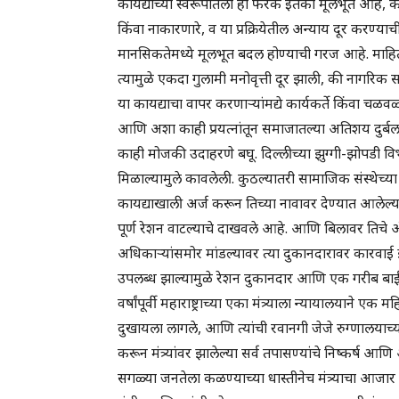
कायद्याच्या स्वरूपातला हा फरक इतका मूलभूत आहे, की
किंवा नाकारणारे, व या प्रक्रियेतील अन्याय दूर करण्या
मानसिकतेमध्ये मूलभूत बदल होण्याची गरज आहे. माहिती
त्यामुळे एकदा गुलामी मनोवृत्ती दूर झाली, की नागरि
या कायद्याचा वापर करणाऱ्यांमद्ये कार्यकर्ते किंवा चळव
आणि अशा काही प्रयत्नांतून समाजातल्या अतिशय दुर्ब
काही मोजकी उदाहरणे बघू. दिल्लीच्या झुग्गी-झोपडी विभाग
मिळाल्यामुले कावलेली. कुठल्यातरी सामाजिक संस्थेच्
कायद्याखाली अर्ज करून तिच्या नावावर देण्यात आलेल्य
पूर्ण रेशन वाटल्याचे दाखवले आहे. आणि बिलावर तिचे 
अधिकाऱ्यांसमोर मांडल्यावर त्या दुकानदारावर कारवाई 
उपलब्ध झाल्यामुळे रेशन दुकानदार आणि एक गरीब बाई यां
वर्षांपूर्वी महाराष्ट्राच्या एका मंत्र्याला न्यायालयाने ए
दुखायला लागले, आणि त्यांची रवानगी जेजे रुग्णालयाच्या
करून मंत्र्यांवर झालेल्या सर्व तपासण्यांचे निष्कर्ष
सगळ्या जनतेला कळण्याच्या धास्तीनेच मंत्र्याचा आजार