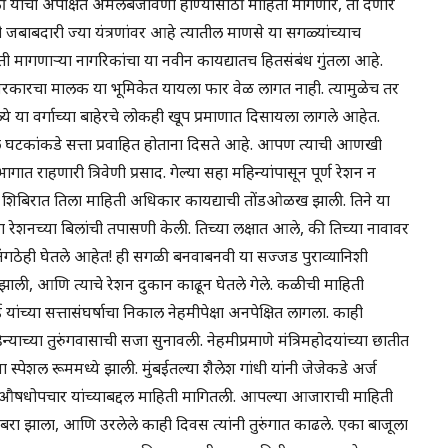
 याची अपेक्षित अंमलबजावणी होण्यासाठी माहिती मागणारे, ती देणारे
ची जबाबदारी ज्या यंत्रणांवर आहे त्यातील माणसे या सगळ्यांच्याच
 मागणाऱ्या नागरिकांचा या नवीन कायद्यातच हितसंबंध गुंतला आहे.
क सरकारचा मालक या भूमिकेत यायला फार वेळ लागत नाही. त्यामुळेच तर
ळ्ये या वर्गाच्या बाहेरचे लोकही खूप प्रमाणात दिसायला लागले आहेत.
ल घटकांकडे सत्ता प्रवाहित होताना दिसते आहे. आपण त्याची आणखी
ात राहणारी त्रिवेणी प्रसाद. गेल्या सहा महिन्यांपासून पूर्ण रेशन न
या शिबिरात तिला माहिती अधिकार कायद्याची तोंडओळख झाली. तिने या
ा रेशनच्या बिलांची तपासणी केली. तिच्या लक्षात आले, की तिच्या नावावर
अंगठेही घेतले आहेत! ही सगळी बनवाबनवी या सज्जड पुराव्यानिशी
झाली, आणि त्याचे रेशन दुकान काढून घेतले गेले. कळीची माहिती
च्या सत्तासंघर्षाचा निकाल नेहमीपेक्षा अनपेक्षित लागला. काही
क महिन्याच्या तुरुंगवासाची सजा सुनावली. नेहमीप्रमाणे मंत्रिमहोदयांच्या छातीत
 स्पेशल रूममध्ये झाली. मुंबईतल्या शैलेश गांधी यांनी जेजेकडे अर्ज
 आणि औषधोपचार यांच्याबद्दल माहिती मागितली. आपल्या आजाराची माहिती
 बरा झाला, आणि उरलेले काही दिवस त्यांनी तुरुंगात काढले. एका बाजूला