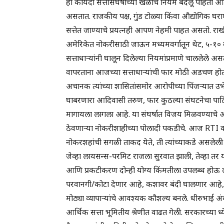
हा कायदा सत्तासंघर्षाच्या खेळाचे नियम बदलू पाहतो आह
असतात. राजकीय पक्ष, गुंड टोळ्या किंवा औद्योगिक घराण्य
सत्तेत जाण्याचे प्रयत्नही आपण नेहमी पाहत असतो. राख
अमेरिकेत नोकरीसाठी जाऊन मध्यमवर्गातून थेट, ५-१० वर्
सत्ताधाऱ्यांनी घालून दिलेल्या नियमांप्रमाणे चाललेले अस
वापरताना आजच्या सत्ताधाऱ्यांची फार मोठी अडचण होत ना
अचानक त्यांच्या शासितांसमोर आरोपीच्या पिंजऱ्यात उभ
घाबरणारा आदिवासी तरुण, फार कुठल्या संघटनेचा पाठिंब
मागायला लागला आहे. या संघर्षात विजय मिळवण्याचे आत्तापर्
ठेवणाऱ्या नोकरीशाहीच्या पोलादी पकडीचे. आज RTI कार्
नोकरशहांची सगळी ताकद येते, ती त्यांच्याकडे असलेली म
जेव्हा लायसन्स-परमिट राजला सुरवात झाली, तेव्हा तर
आणि प्रकटीकरण दोन्ही योग्य किंमतीला उपलब्ध होऊ लाग
परवानगी/कोटा देणार आहे, कशावर बंदी घालणार आहे
मोठ्या व्यापाऱ्यांचे आवश्यक कौशल्य बनले. धीरुभाई अं
आर्थिक सत्ता भूमितीय श्रेणीत वाढत गेली. सरकारच्या 