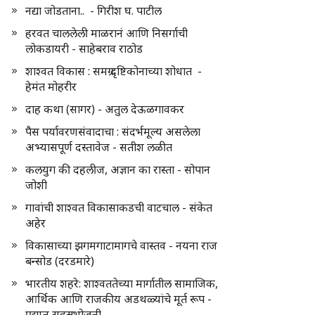
नद्या जोडताना.. - गिरीश घ. पाटील
हरवत चाललेली माळरानं आणि निसर्गाची
लोकडायरी - साहेबराव राठोड
शाश्वत विकास : समग्र दृष्टिकोनाच्या शोधात -
हेमंत मोहरीर
दाह कथा (सागर) - अतुल देऊळगावकर
पैस पर्यावरणसंवादाचा : संदर्भमूल्य असलेला
अभ्यासपूर्ण दस्तावेज - सतीश लळीत
कलयुग की दहलीज, अज्ञान का रास्ता - सोपान
जोशी
गावांची शाश्वत विकासाकडची वाटचाल - संकेत
अहेर
विकासाच्या झगमगाटामागचे वास्तव - नयना राज
बन्सोड (दरडमारे)
भारतीय शहरे: शाश्वततेच्या मार्गातील सामाजिक,
आर्थिक आणि राजकीय अडथळ्यांचे मूर्त रूप -
प्रद्युम्न सहस्रभोजनी