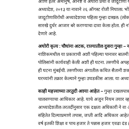
आणि इतर अमानुष, अनिष्ट व अघोरी प्रथा व जादूटोणा या
अध्यादेश, २०१३ या नावाने २६ ऑगस्ट रोजी निघाला. भों
जादूटोणाविरोधी अध्यादेशाचा पहिला गुन्हा दाखल. (लोक
सारखे दुर्धर आजार बरे करण्याचा दावा केला होता. ही न
देणारे आहे.
अघोरी कृत्य : चौघांना अटक, राज्यातील दुसरा गुन्हा 
नाशिकमधील या प्रकाराची अशी पहिल्या पानावर बातमी हो
पोलिसांनी कार्यवाही केली अशी ही घटना. तरुणीचे अपहर
ही घटना मुंबईची. तरुणीच्या अंगातील कथित सैतानी शक्
घरच्यांनी तक्रार केल्याने गुन्हा उघडकीस आला. या अध्
काही महत्त्वाच्या तरतुदी अश्या आहेत –
गुन्हा दखलपात्र
चालवण्याचा आधिकार आहे. याचे अजुन नियम तयार व्हायच
आध्यादेशतील तरतदींनुसार एक दक्षता अधिकारी ने वा अ
संहितेत दिल्याप्रमाणे तपास, जप्ती आदि अधिकार आहेत. 
वर्ष इतकी शिक्षा व पाच हजार ते पन्नास हजार एवढा दंड