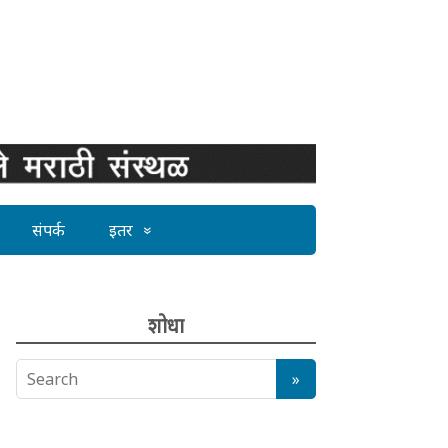
संपर्क
इतर
शोधा