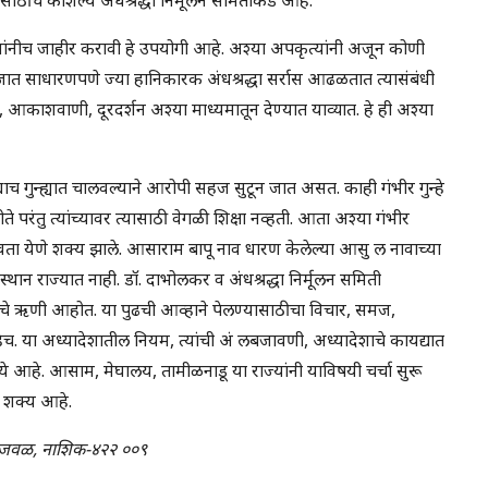
लिसांनीच जाहीर करावी हे उपयोगी आहे. अश्या अपकृत्यांनी अजून कोणी
ात साधारणपणे ज्या हानिकारक अंधश्रद्धा सर्रास आढळतात त्यासंबंधी
, आकाशवाणी, दूरदर्शन अश्या माध्यमातून देण्यात याव्यात. हे ही अश्या
 गुन्ह्यात चालवल्याने आरोपी सहज सुटून जात असत. काही गंभीर गुन्हे
 परंतु त्यांच्यावर त्यासाठी वेगळी शिक्षा नव्हती. आता अश्या गंभीर
लावता येणे शक्य झाले. आसाराम बापू नाव धारण केलेल्या आसु ल नावाच्या
ान राज्यात नाही. डॉ. दाभोलकर व अंधश्रद्धा निर्मूलन समिती
ांचे ऋणी आहोत. या पुढची आव्हाने पेलण्यासाठीचा विचार, समज,
हेच. या अध्यादेशातील नियम, त्यांची अं लबजावणी, अध्यादेशाचे कायद्यात
ामध्ये आहे. आसाम, मेघालय, तामीळनाडू या राज्यांनी याविषयी चर्चा सुरू
ी शक्य आहे.
लनीजवळ, नाशिक-४२२ ००९