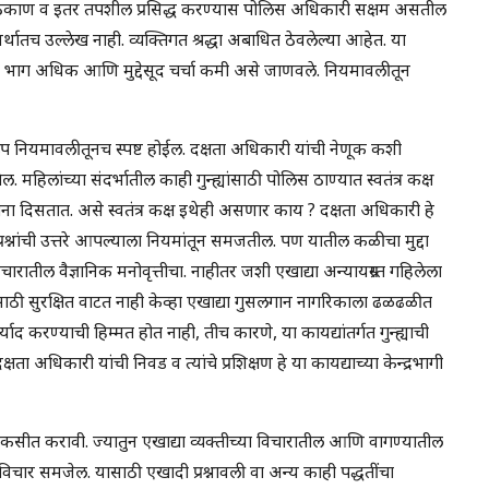
ाचे ठिकाण व इतर तपशील प्रसिद्ध करण्यास पोलिस अधिकारी सक्षम असतील
्थातच उल्लेख नाही. व्यक्तिगत श्रद्धा अबाधित ठेवलेल्या आहेत. या
ंची भाग अधिक आणि मुद्देसूद चर्चा कमी असे जाणवले. नियमावलीतून
वरूप नियमावलीतूनच स्पष्ट होईल. दक्षता अधिकारी यांची नेणूक कशी
. महिलांच्या संदर्भातील काही गुन्ह्यांसाठी पोलिस ठाण्यात स्वतंत्र कक्ष
ाना दिसतात. असे स्वतंत्र कक्ष इथेही असणार काय ? दक्षता अधिकारी हे
प्रश्नांची उत्तरे आपल्याला नियमांतून समजतील. पण यातील कळीचा मुद्दा
िचारातील वैज्ञानिक मनोवृत्तीचा. नाहीतर जशी एखाद्या अन्यायग्रस्त गहिलेला
ठी सुरक्षित वाटत नाही केव्हा एखाद्या गुसलगान नागरिकाला ढळढळीत
याद करण्याची हिम्मत होत नाही, तीच कारणे, या कायद्यांतर्गत गुन्ह्याची
ा अधिकारी यांची निवड व त्यांचे प्रशिक्षण हे या कायद्याच्या केन्द्रभागी
कसीत करावी. ज्यातुन एखाद्या व्यक्तीच्या विचारातील आणि वागण्यातील
ि विचार समजेल. यासाठी एखादी प्रश्नावली वा अन्य काही पद्धतींचा