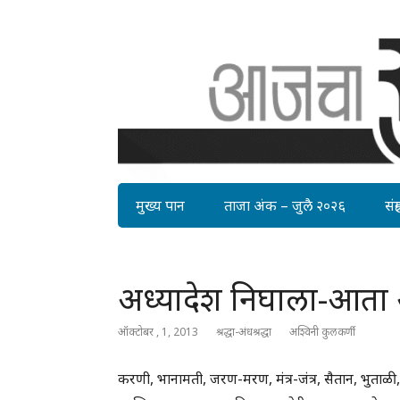
मुख्य पान
ताजा अंक – जुलै २०२६
संग्र
अध्यादेश निघाला-आत
ऑक्टोबर , 1, 2013
श्रद्धा-अंधश्रद्धा
अश्विनी कुलकर्णी
करणी, भानामती, जरण-मरण, मंत्र-जंत्र, सैतान, भुताळी,