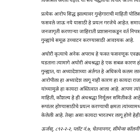
प्रत्येक आरोप सिद्ध झाल्यावर गुन्हेगाराची माहिती पो
फसवले जाऊ नये यासाठी हे प्रयत्न गरजेचे आहेत. समाज
जनजागृती करणाऱ्या जाहिराती प्रशासनाकडून वर्त निपत्र
गुन्ह्यांचे समूळ उच्चाटन करण्यासाठी आवश्यक आहे.
अघोरी कृत्याचे अनेक अपराध हे फक्त फसवणूक एवढ्याच
घडताना त्यामागे अघोरी अंधश्रद्धा हे एक सबळ कारण होते
गुन्ह्यात, या अध्यादेशाच्या अंर्तगत हे अधिकचे कलम 
आरोपीला हा अध्यादेश लागू नाही कारण हा कायदा राजस्थ
यांच्यामुळे हा कायदा अस्तित्वात आला आहे. आपण त्य
माहिती, कौशल्य हे ही अंधश्रद्धा निर्मूलन समितीकडे आ
रूपांतर होण्यासाठीचे प्रयत्न करण्याची क्षमता त्यांच्य
केलेली आहे. तेव्हा असा कायदा भारतभर लागू होणे हेह
ऊर्जस्, ८९२-२-२, प्लॉट नं.७, चेतनानगर, सीमेन्स कॉ