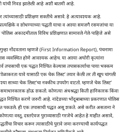
ारी यांची निवड झालेली आहे अशी बातमी आहे.
र त्यांच्यासाठी प्रशिक्षण सक्तीचे असावे. हे अत्यावश्यक आहे.
रात्यक्षिके व शोधण्याच्या पद्धती याचा व अश्या समजगै रसमजांचा या
य पोलिस अकादमीताल विविध प्रशिक्षणात सामावले गेले पाहिजे असे
े. गुन्हा नोंदवताना म्हणजे (First Information Report), पंचनामा
ी तपास व्यवस्थित होणे आवश्यक आहेच. या अश्या अघोरी कृत्यांना
या सर्व तपासाची एक पद्धत निश्चित केल्यास तपासकार्याचा पाया भक्कम
े गोळाकरता यावे यासाठी एक चेक लिस्ट’ तयार केली तर ती खूप चांगली
श्या साध्या चेक लिस्ट’चा नक्कीच उपयोग वाटतो. म्हणजे चेक लिस्ट’
तपास समाधानकारक होऊ शकतो. कोणत्या अंधश्रद्धा किती हानिकारक किंवा
 पद्धत निश्चित करणे जरुरी आहे. नांदेडच्या भोंदूबाबाच्या प्रकरणात पोलिस
ा रंगेहात पकडले. ही एक तपासाची पद्धत असू शकते. असे करीत असताना ने
णत्या वस्तू, दस्तऐवज पुराव्यासाठी गरजेचे आहेत हे माहीत असावे,
धतींचा विचार करून त्यासाठीचे पुरावे जमा करण्याची कार्यपद्धत
साठीचे कौशल्य अंधश्रद्धा निर्मूलन समितीकडे आहे.