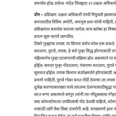
समावेश होऊ शकेल. नांदेड जिल्ह्यात २२ दक्षता अधिक
दोन –
प्रशिक्षण. दक्षता अधिकारी यांची नियुक्ती झाल्याव
समाजातील विविध अघोरी, अमानुष प्रथा यांची माहिती, प्
प्रशिक्षणात समावेश कारावा लागेल. याच बरोबर हा विष
प्रयत्न सुरू करावे लागतील.
तिसरे गुन्ह्यांचा तपास. या शिवाय सर्वच फोल ठरू शकत
करताना, पुरावे, तपास, हे सर्व गुन्हा सिद्ध होण्यासाठ
पहिल्यानेच गुन्हा ठरवण्याची प्रक्रिया होत असल्याने 
होईल. समजा गुन्हा नोंदवताना, पंचनामा करताना, पुराव
सुरुवात होईल. तपास किमान कार्यक्षमतेने होण्यासाठी अ
प्रमाणे माहिती, पुरावे गोळा करत नोंदी ठेवल्या तर 
दुर्लक्ष करण्यासारख्या याचे तारतम्य ठेवण्यासाठीसुद्धा
स्व:त रुग्ण असल्याचे सांगून त्यांनी त्या भोंदूबाबाल
क्या कोणकोणत्या तपशिलांची नोंद ठेवली पाहिजे, कोणको
यासाठी तशी चेक लिस्ट उपयोगी आहे. याचप्रमाणे इतर पद्
विकसित करता येईल. या सर्व पद्धतींचा विचार आणि त्या