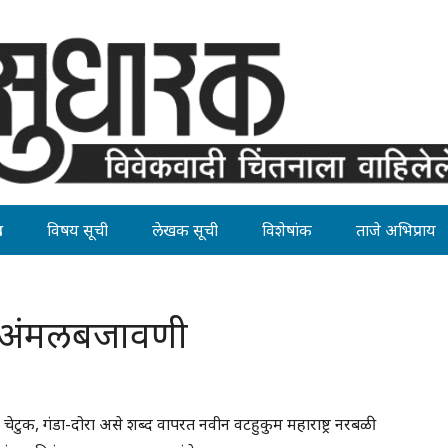
ह
विषय सूची
लेखक सूची
विशेषांक
ताजे अभिप्राय
ा अंमलबजावणी
 चेटुक, गंडा-दोरा असे शब्द वापरत नवीन वटहुकुम महाराष्ट्र नरबळी