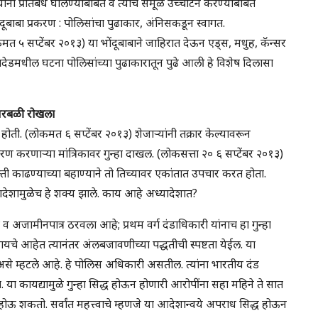
ंना प्रतिबंध घालण्याबाबत व त्यांचे समूळ उच्चाटन करण्याबाबत
दूबाबा प्रकरण : पोलिसांचा पुढाकार, अंनिसकडून स्वागत.
मत ५ सप्टेंबर २०१३) या भोंदूबाबाने जाहिरात देऊन एड्स, मधुह, कॅन्सर
ांदेडमधील घटना पोलिसांच्या पुढाकारातून पुढे आली हे विशेष दिलासा
– नरबळी रोखला
ती. (लोकमत ६ सप्टेंबर २०१३) शेजाऱ्यांनी तक्रार केल्यावरून
ण करणाऱ्या मांत्रिकावर गुन्हा दाखल. (लोकसत्ता २० ६ सप्टेंबर २०१३)
ती काढण्याच्या बहाण्याने तो तिच्यावर एकांतात उपचार करत होता.
यादेशामुळेच हे शक्य झाले. काय आहे अध्यादेशात?
 व अजामीनपात्र ठरवला आहे; प्रथम वर्ग दंडाधिकारी यांनाच हा गुन्हा
े आहेत त्यानंतर अंलबजावणीच्या पद्धतीची स्पष्टता येईल. या
से म्हटले आहे. हे पोलिस अधिकारी असतील. त्यांना भारतीय दंड
या कायद्यामुळे गुन्हा सिद्ध होऊन होणारी आरोपींना सहा महिने ते सात
 होऊ शकतो. सर्वांत महत्त्वाचे म्हणजे या आदेशान्वये अपराध सिद्ध होऊन