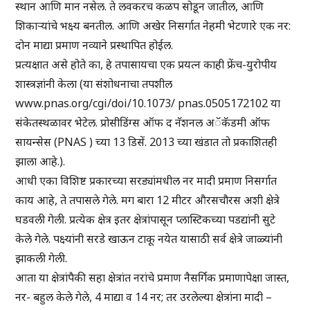
स्थान आणि मान नसेल. ते लवकरच कळप सोडून जातील, आणि
शिकाऱ्यांचे भक्ष्य बनतील. आणि अखेर निसर्गात नेहमी भेटणारे एक नर:
दोन माद्या प्रमाण नव्याने प्रस्थापित होईल.
प्रत्यक्षात असे होते का, हे तपासायचा एक प्रयत्न काही फ्रेंच-युरोपीय
शास्त्रज्ञांनी केला (या संशोधनाचा तपशील
www.pnas.org/cgi/doi/10.1073/ pnas.0505172102 या
संकेतस्थळावर भेटेल. प्रोसीडिंग्स ऑफ द नॅशनल अॅकॅडमी ऑफ
सायन्सेस (PNAS ) च्या 13 डिसें. 2013 च्या खंडात तो प्रकाशितही
झाला आहे.).
आधी एका विशिष्ट प्रकारच्या सरड्यांमधील नर मादी प्रमाण निसर्गात
काय आहे, ते तपासले गेले. मग बारा 12 मीटर औरसचौरस अशी क्षेत्रे
घडवली गेली. प्रत्येक क्षेत्र इतर क्षेत्रांपासून प्लास्टिकच्या पडद्यांनी सुटे
केले गेले. पक्ष्यांनी सरडे खाऊन टाकू नयेत यासाठी सर्व क्षेत्रे जाळ्यांनी
झाकली गेली.
आता या क्षेत्रांपैकी सहा क्षेत्रांत नरांचे प्रमाण नैसर्गिक प्रमाणापेक्षा जास्त,
नर- बहुल केले गेले, 4 माद्या व 14 नर; तर उरलेल्या क्षेत्रांना मादी –