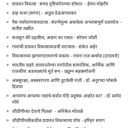
शाश्वत विकास : समग्र दृष्टिकोनाच्या शोधात - हेमंत मोहरीर
दाह कथा (सागर) - अतुल देऊळगावकर
पैस पर्यावरणसंवादाचा : संदर्भमूल्य असलेला अभ्यासपूर्ण दस्तावेज -
सतीश लळीत
कलयुग की दहलीज, अज्ञान का रास्ता - सोपान जोशी
गावांची शाश्वत विकासाकडची वाटचाल - संकेत अहेर
विकासाच्या झगमगाटामागचे वास्तव - नयना राज बन्सोड (दरडमारे)
भारतीय शहरे: शाश्वततेच्या मार्गातील सामाजिक, आर्थिक आणि
राजकीय अडथळ्यांचे मूर्त रूप - प्रद्युम्न सहस्रभोजनी
अन्नसुरक्षा, अन्नस्वराज्य आणि तुटलेली नाती - डॉ. अनुराधा भोसले
दिवाण
आपणच आपल्या नद्यांचे सर्वात मोठे प्रदूषक आहोत का? - डॉ. प्रमोद
मोघे
जीडीपीच्या देवाचे पितळ! - अनिकेत मोताळे
जीडीपीपलीकडील शाश्वत विकासाचा शोध - हरिहर सारंग