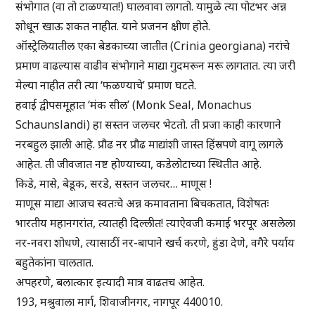
संभोगात (वा तो टाळण्यात!) घालवावा लागतो. यामुळे त्या पोटभर अन्न
शोधून खाऊ शकत नाहीत. याने प्रजनन क्षीण होते.
ऑस्ट्रेलियातील एका बेडकाच्या जातीत (Crinia georgiana) नरांचे
प्रमाण वाढल्यास वाढीव संभोगाने माद्या गुदमरून मरू लागतात. त्या जरी
मेल्या नाहीत तरी त्या ‘फळण्याचे’ प्रमाण घटते.
हवाई द्वीपसमूहात ‘मंक सील’ (Monk Seal, Monachus
Schaunslandi) हा सस्तन जलचर भेटतो. ती प्रजा काही कारणाने
नरबहुल झाली आहे. प्रौढ नर प्रौढ माद्यांशी जास्त हिंस्रपणे वागू लागले
आहेत. ती जीवजात नष्ट होण्याच्या, कडेलोटाच्या स्थितीत आहे.
किडे, मासे, बेडूक, सरडे, सस्तन जलचर… माणूस !
माणूस माद्या आजच स्वतःचे अन्न कमावताना बिचकतात, विशेषतः
भारतीय महानगरांत, त्यातही दिल्लीत! त्याऐवजी कमाई भरपूर असलेला
नर-नवरा शोधणे, त्यासाठीं नर-बापाने खर्च करणे, हुंडा देणे, वगैरे पर्याय
बहुतेकांना चालतात.
अपहरणे, बलात्कार इत्यादी मात्र वाढतच आहेत.
193, मश्रुवाला मार्ग, शिवाजीनगर, नागपूर 440010.