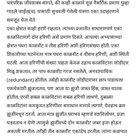
पारंपरिक जीवशास्त्र सांगते, की काही काळाने मूळ नैसर्गिक प्रमाण पुन्हा
गाठले जाईल(च). यासाठी सुचवली गेलेली यंत्रणा एका उदाहरणाने
समजून घेता येते.
एका क्षेत्रात काही हरणे राहतात. त्यांच्या प्रजातीत साधारणपणे एका
काळविटामागे दोन हरिणी असे प्रमाण दिसते. आपल्या अभ्यासाच्या
क्षेत्रात पंधरा काळवीट व तीस हरिणी अशी हरिणसंख्या होती. एका
शिकारीच्या घटनेनंतर मात्र पंधरा काळवीट व वीसच हरिणी, अशी स्थिती
घटली. आता हरिणींची संख्या पाहता केवळ दहाच काळविटांना जोडीदार
मिळू शकतात, तर पाच काळवीट गरज नसलेले, अनवश्याधिक
(redundant) होतील. तसेही काळवीट जोडीदारांवर छाप पाडायला
एकमेकांशी झुंजतातच, पण आता या झुंजी जास्त हिंस्र, जास्त घातक
होतील. एरवी सबळ काळविटांना सबळ हरिणी लाभणे, दुबळ्या
काळविटांना कमकुवत हरिणींवर समाधान मानावे लागणे; येवढाच क्रम
झुंजींमधून ठरतो. आता मात्र झुंजींत पराभव म्हणजे वंशविलोपन, प्रजा
घडवताच न येणे! त्यामुळे झुंजींमध्ये दोन काळवीट जबर इजा होऊन
अकाली मरतील. तरीही तीन काळवीट एकांडेच उरतील. त्यांना कळपात