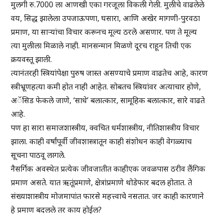
मुलगी रु.7000 ला आणखी एका गरजूला विकली गेली. मुलीचे वाढलेले
वय, सिद्ध झालेला उपजाऊपणा, घसारा, आणि अखेर मागणी-पुरवठा
प्रमाण, या साऱ्यांचा विचार करूनच मूल्य ठरले असणार. पण ते मूल्य
त्या मुलीला मिळाले नाही. मानसन्मान मिळणे दूरच राहून तिची एक
क्रयवस्तू झाली.
त्यानंतरही स्त्रियांपेक्षा पुरुष जास्त असण्याचे प्रमाण वाढतेच आहे, कारण
स्त्रीभ्रूणहत्या कमी होत नाही आहेत. सोबतच स्त्रियांवर अत्याचार होणे,
अॅसिड फेकले जाणे, ‘साधे’ बलात्कार, सामूहिक बलात्कार, सारे वाढते
आहे.
पण हा सारा समाजशास्त्रीय, क्वचित धर्मशास्त्रीय, नीतिशास्त्रीय विचार
झाला. काही वर्षांपूर्वी जीवशास्त्रातून काही संशोधन काही वेगळ्याच
सूचना पाठवू लागले.
नैसर्गिक अवस्थेत प्रत्येक जीवजातीत काहीएक जवळपास ठरीव लैंगिक
प्रमाण असते. यात ऋतूंप्रमाणे, क्षेत्रांप्रमाणे थोडेफार बदल होतात. ते
संख्याशास्त्रीय मोजमापांत फारसे महत्त्वाचे नसतात. जर काही कारणाने
हे प्रमाण बदलले तर काय होईल?