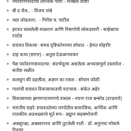
पर्यावरणवादाचा तात्त्विक पाया - निखिल जोशी
बी द चेंज... - विजय तांबे
नद्या जोडताना.. - गिरीश घ. पाटील
हरवत चाललेली माळरानं आणि निसर्गाची लोकडायरी - साहेबराव
राठोड
शाश्वत विकास : समग्र दृष्टिकोनाच्या शोधात - हेमंत मोहरीर
दाह कथा (सागर) - अतुल देऊळगावकर
पैस पर्यावरणसंवादाचा : संदर्भमूल्य असलेला अभ्यासपूर्ण दस्तावेज -
सतीश लळीत
कलयुग की दहलीज, अज्ञान का रास्ता - सोपान जोशी
गावांची शाश्वत विकासाकडची वाटचाल - संकेत अहेर
विकासाच्या झगमगाटामागचे वास्तव - नयना राज बन्सोड (दरडमारे)
भारतीय शहरे: शाश्वततेच्या मार्गातील सामाजिक, आर्थिक आणि
राजकीय अडथळ्यांचे मूर्त रूप - प्रद्युम्न सहस्रभोजनी
अन्नसुरक्षा, अन्नस्वराज्य आणि तुटलेली नाती - डॉ. अनुराधा भोसले
दिवाण