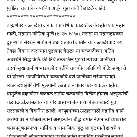
पुरोहित राजा हे व्यंग्यचित्र अर्जुन गुहा यांनी रेखाटले आहे.)
******** ******** ********
ब्राह्मणेतर चळवळीचे जनक व प्रारंभिक काळातील नेते होते एक महान
माळी, महात्मा जोतिबा फुले (१८२७-१८९०). मराठा या महाराष्ट्रातल्या
दुसऱ्या व संख्येने सर्वांत मोठ्या शेतकरी जातीने या चळवळीचा शक्य
तेवढा विकास करण्यात पुढाकार घेतला. या चळवळीच्या अंतिम
अवस्थेने सिद्ध केले, की तिचे तत्कालीन पुढारी त्यांच्या जातींच्या
उदयोन्मुख ग्रामीण भांडवली शक्तींचे राजकीय प्रतिनिधी होते; म्हणून ते
या ‘शेटजी-भटजीविरोधी’ चळवळीचे वर्ण जातींच्या सरंजामशाही-
भांडवलशाहीविरोधी मूलगामी लढ्यात रूपांतर करू शकले नाहीत.
यामुळेच ब्राह्मणेतर चळवळ राष्ट्रीय चळवळीत विलीन होताच अस्पृश्यांची
चळवळ डॉ.आंबेडकर या थोर अस्पृश्य नेत्याच्या नेतृत्वाखाली पुढे
सरसावली व विकसित झाली. अस्पृश्यांच्या उद्धारासाठी महनीय कार्य
करण्यावर न थांबता त्यांनी अस्पृश्यांना बौद्ध धर्मात नेऊन त्यांच्यावरील
शतकानुशतकांच्या धार्मिक व सामाजिक जुलु ला मूठमाती द्यायचे व
भांडवलदारी लोकशाहीवादी मार्गाने त्यांना राजकीय मुक्तीप्रत न्यायचे