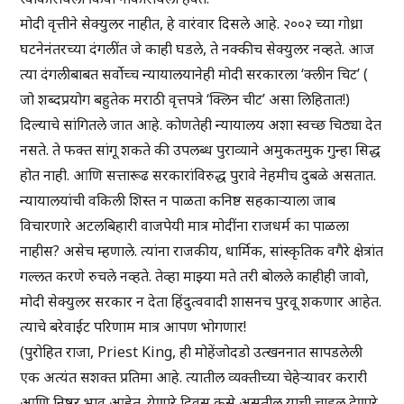
मोदी वृत्तीने सेक्युलर नाहीत, हे वारंवार दिसले आहे. २००२ च्या गोध्रा
घटनेनंतरच्या दंगलींत जे काही घडले, ते नक्कीच सेक्युलर नव्हते. आज
त्या दंगलीबाबत सर्वोच्च न्यायालयानेही मोदी सरकारला ‘क्लीन चिट’ (
जो शब्दप्रयोग बहुतेक मराठी वृत्तपत्रे ‘क्लिन चीट’ असा लिहितात!)
दिल्याचे सांगितले जात आहे. कोणतेही न्यायालय अशा स्वच्छ चिठ्या देत
नसते. ते फक्त सांगू शकते की उपलब्ध पुराव्याने अमुकतमुक गुन्हा सिद्ध
होत नाही. आणि सत्तारूढ सरकारांविरुद्ध पुरावे नेहमीच दुबळे असतात.
न्यायालयांची वकिली शिस्त न पाळता कनिष्ठ सहकाऱ्याला जाब
विचारणारे अटलबिहारी वाजपेयी मात्र मोदींना राजधर्म का पाळला
नाहीस? असेच म्हणाले. त्यांना राजकीय, धार्मिक, सांस्कृतिक वगैरे क्षेत्रांत
गल्लत करणे रुचले नव्हते. तेव्हा माझ्या मते तरी बोलले काहीही जावो,
मोदी सेक्युलर सरकार न देता हिंदुत्ववादी शासनच पुरवू शकणार आहेत.
त्याचे बरेवाईट परिणाम मात्र आपण भोगणार!
(पुरोहित राजा, Priest King, ही मोहेंजोदडो उत्खननात सापडलेली
एक अत्यंत सशक्त प्रतिमा आहे. त्यातील व्यक्तीच्या चेहेऱ्यावर करारी
आणि निष्ठुर भाव आहेत. येणारे दिवस कसे असतील याची चाहूल देणारे