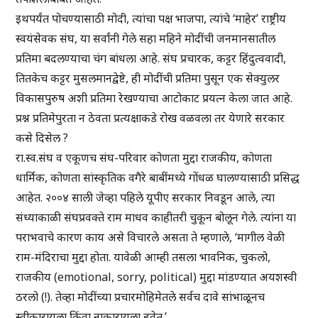
इथपर्यंत पोचण्यासाठी मोदी, त्यांचा पक्ष भाजपा, त्यांचे ‘माहेर’ राष्ट्रीय
स्वयंसेवक संघ, या सर्वांनी गेले सहा महिने मोदींची जनमानसातील
प्रतिमा बदलण्याचा चंग बांधला आहे. संघ प्रचारक, कट्टर हिंदुत्ववादी,
तितकेच कट्टर मुसलमानद्वेष्टे, ही मोदींची प्रतिमा पुसून एक सेक्युलर
विकासपुरुष अशी प्रतिमा रेखण्याचा आटोकाट प्रयत्न केला जात आहे.
प्रश्न प्रतिमेपुरता न ठेवता प्रत्यक्षाकडे रोख वळवला तर येणारे सरकार
कसे दिसेल ?
रा.स्व.संघ व एकूणच संघ-परिवार कोणता मुद्दा राजकीय, कोणता
धार्मिक, कोणता सांस्कृतिक वगैरे बाबींमध्ये गोंधळ घालण्यासाठी प्रसिद्ध
आहेत. २००४ साली जेव्हा पहिले यूपीए सरकार निवडून आले, त्या
संध्याकाळी संघप्रवक्ते राम माधव काहीतरी चुकून बोलून गेले. त्यांना या
पराभवाचे कारण काय असे विचारले असता ते म्हणाले, ‘मागील वेळी
राम-मंदिराचा मुद्दा होता. यावेळी आम्ही तसला भावनिक, चुकलो,
राजकीय (emotional, sorry, political) मुद्दा मांडण्यात अयशस्वी
ठरलो (!). तेव्हा मोदींच्या प्रचारमोहिमेतले सर्वच दावे सांभाळूनच
स्वीकारायला किंवा नाकारायला हवेत.’