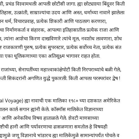
प्रचंड विश्वामधली आपली छोटीसी जागा. ह्या छोट्याश्या बिंदूवर किती
स, उत्क्रांती, साम्राज्यांचा उदय आणि अस्त, धर्माच्या नावाने झालेला
 धर्म, विचारप्रवाह, प्रत्येक शिकारी आणि पाठलाग करणारा,
, सृष्टीचा निर्माणकर्ता व संहारक, आपल्या इतिहासातील प्रत्येक राजा आणि
 बाप, त्यांना आशेचा किरण दाखविणारे त्यांचे मूल, नवशोध लावणारा, शोध
्ट राजकारणी पुरुष, प्रत्येक सुपरस्टार, प्रत्येक सर्वोच्च नेता, प्रत्येक संत
ऱ्या एका धूलिकणाच्या एका अतिसूक्ष्म भागावर राहत होता.
ांच्या, सेनापतींच्या महात्त्वाकांक्षेपोटी किती निरपराध्यांचे बळी गेले,
ती सिकंदरांनी अगणित युद्धे पुकारली. किती आपला परस्परांवर द्वेष !
l Voyage) ह्या नावाची एक मालिका १९८० च्या दशकात अमेरिकेत
चालन कार्ल सगान ह्यांनी केले. कॉस्मॉस मालिकेत विज्ञानाच्या
िहास आणि अनेकविध विषय हाताळले गेले. शेवटी माणसाच्या
सृष्टीची हानी आणि पर्यावरणाचा ढासळणारा समतोल हे विषयही
े जणू विज्ञानाचे भांडारच ह्या मालिकेमुळे सामान्यांपर्यंत पोचले व