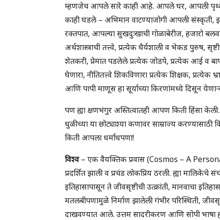
म्हणजेच आपले सारे काही आहे. आपले घर, आपली पृथ्वी, 
काही घडले – अभिमान वाटण्याजोगी आपली संस्कृती, इतिहा
रक्तपात, आपल्या सुखदुःखाची गोळाबेरीज, हजारो बलवान
अर्थशास्त्राची तत्त्वे, प्रत्येक धैर्यशाली व भेकड पुरुष
शेतकरी, प्रेमात पडलेले प्रत्येक जोडपे, प्रत्येक आई व
घेणारा, नीतितत्त्वे शिकविणारा प्रत्येक शिक्षक, प्रत्येक भ्रष
आणि पापी माणूस हा सूर्याच्या किरणांमध्ये दिसून येणा
पण ह्या क्षणभंगुर अस्तित्वातही आपण किती हिंसा केली. राज
धुळीच्या या छोट्याश्या कणावर साम्राज्य करण्यासाठी कि
किती आपला धर्मांधपणा!
विश्व
– एक वैयक्तिक प्रवास (Cosmos – A Persona
प्रदर्शित झाली व प्रचंड लोकप्रिय ठरली. ह्या मालिकेचे सं
इतिहासापासून ते जीवसृष्टीची उत्क्रांती, मानवाचा इत
मतलबीपणामुळे निर्माण झालेली गंभीर परिस्थिती, जीव
दाखवण्यात आले. उत्तम सादरीकरण आणि सोपी भाषा ह्यामुळ