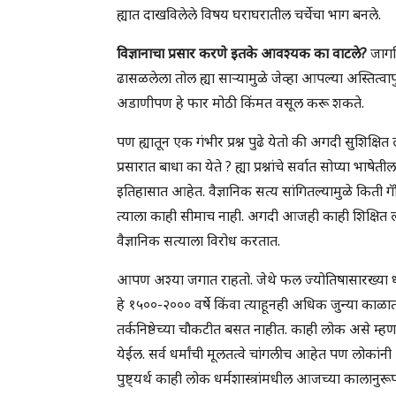
ह्यात दाखविलेले विषय घराघरातील चर्चेचा भाग बनले.
विज्ञानाचा प्रसार करणे इतके आवश्यक का वाटले?
जागति
ढासळलेला तोल ह्या साऱ्यामुळे जेव्हा आपल्या अस्तित्वापुढे
अडाणीपण हे फार मोठी किंमत वसूल करू शकते.
पण ह्यातून एक गंभीर प्रश्न पुढे येतो की अगदी सुशिक्षित
प्रसारात बाधा का येते ? ह्या प्रश्नांचे सर्वात सोप्या भाष
इतिहासात आहेत. वैज्ञानिक सत्य सांगितल्यामुळे किती ग
त्याला काही सीमाच नाही. अगदी आजही काही शिक्षित लोक 
वैज्ञानिक सत्याला विरोध करतात.
आपण अश्या जगात राहतो. जेथे फल ज्योतिषासारख्या धादांत खो
हे १५००-२००० वर्षे किंवा त्याहूनही अधिक जुन्या काळ
तर्कनिष्ठेच्या चौकटीत बसत नाहीत. काही लोक असे म्हणती
येईल. सर्व धर्मांची मूलतत्वे चांगलीच आहेत पण लोकांनी
पुष्ट्यर्थ काही लोक धर्मशास्त्रांमधील आजच्या कालानुर