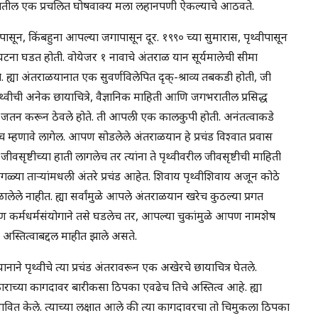
 काळातील एक प्रचलित घोषवाक्य मला लहानपणी ऐकल्याचे आठवते.
ासून, किंबहुना आपल्या जगापासून दूर. १९९० च्या सुमारास, पृथ्वीपासून
घटना घडत होती. वोयेजर १ नावाचे अंतराळ यान सूर्यमालेची सीमा
. ह्या अंतराळयानात एक सुवर्णविलेपित दृक्-श्राव्य तबकडी होती, जी
ीची अनेक छायाचित्रे, वैज्ञानिक माहिती आणि जगभरातील प्रसिद्ध
ज जतन करून ठेवले होते. ती आपली एक कालकुपी होती. अनंतत्वाकडे
्हणावे लागेल. आपण सोडलेले अंतराळयान हे प्रचंड विश्वात प्रवास
वसृष्टीच्या हाती लागलेच तर त्यांना ते पृथ्वीवरील जीवसृष्टीची माहिती
गळ्या ताऱ्यांमधली अंतरे प्रचंड आहेत. शिवाय पृथ्वीशिवाय अजून कोठे
ळालेले नाहीत. ह्या सर्वांमुळे आपले अंतराळयान खरेच कुठल्या प्रगत
ण कर्मधर्मसंयोगाने तसे घडलेच तर, आपल्या चुकांमुळे आपण नामशेष
ा अस्तित्वाबद्दल माहीत झाले असते.
ने पृथ्वीचे त्या प्रचंड अंतरावरून एक अखेरचे छायाचित्र घेतले.
आकाराच्या कागदावर बारीकसा ठिपका एवढेच तिचे अस्तित्व आहे. ह्या
प्रभावित केले. त्याच्या लक्षात आले की त्या कागदावरचा तो चिमुकला ठिपका