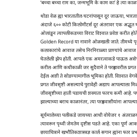
‘बच्चा बच्चा राम का, जन्मभूमि के काम का’ हे त्या
थोडा वेळ ह्या भारतातील घटनांपासून दूर जाऊया, भारताप
अंदाजे ६०० कोटी किलोमीटर्स दूर अंतरावर एक अद्भुत 
ओलांडून त्यापलीकडच्या विराट विश्वात प्रवेश करीत होते
Golden Record या नावाने ओळखली जाते. तीमध्ये पृथ्व
कलाकारांचे आवाज तसेच निरनिराळ्या प्राण्यांचे आवा
घेतलेली झेप होती. आपले एक अमरत्वाकडे पाऊल असेच म
करील आणि कधीकाळी जर सुदैवाने ते परग्रहावरील प्रगत जी
देईल अशी ते सोडण्यामागील भूमिका होती. विश्वात वेगवे
प्रगत जीवसृष्टी असल्याचे पुरावेही अद्याप आपल्याला मि
जीवसृष्टीच्या हाती पडायची शक्यता फारच कमी आहे. प
झाल्याच्या बराच काळानंतर, त्या परग्रहवासीयांना आपल्य
सूर्यमालेच्या पलीकडे जायच्या आधी वोयेजर १ अंतराळयाना
त्यावरून पृथ्वी जेमतेम दृष्टीस पडते आहे. एका पूर्ण 
छायाचित्राने खभौतिकशास्त्रज्ञ कार्ल सगान ह्यांना फार 