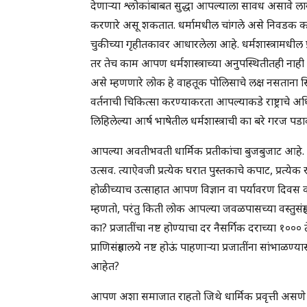
देणाऱ्या श्लोकांबाबत सुद्धा आपल्याला सावध असावे लागे
करणारे असू शकतात. धर्मामधील चांगले असे निवडक काही श
चुकीच्या गृहीतकावर आधारलेला आहे. धर्मशास्त्रामधी
तर तेच काम आपण धर्मशास्त्राच्या अनुपस्थितीतही नाही
असे म्हणणारे लोक हे वाहतूक पोलिसाचे लक्ष नसताना
वर्तनाची चिकित्सा करण्याकरता आपल्याकडे राष्ट्राचे अध
लिहिलेल्या आर्ष भाषेतील धर्मशास्त्राची का बरे गरज पडा
आपल्या अवतीभवती धार्मिक प्रतीकांचा बुजबुजाट आहे. प्रत्य
उत्सव. त्याऐवजी प्रत्येक घरात पुस्तकाचे कपाट, प्रत्येक 
होळीच्याच उत्साहात आपण विज्ञान वा पर्यावरण दिव
म्हणतो, परंतु किती लोक आपल्या जवळपासच्या वस्तुसंग्र
का? प्रजातींचा नष्ट होण्याचा दर नैसर्गिक दराच्या १
प्राणिसंग्रहालये नष्ट होऊं पाहणाऱ्या प्रजातींना सांभाळ
आहेत?
आपण अशा समाजात राहतो जिथे धार्मिक प्रवृत्ती असणे ह