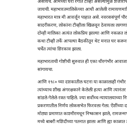
असायचे. आमच्या घरी रंगीत टीव्ही असल्यामुळे शेज
जायची. महाभारतमालिकेच्या आधी आलेली रामायणमालि
महाभारत मात्र मी आवर्जून पाहात असे. नवरससंपूर्ण 
सादरीकरण, लोकांना टीव्हीला खिळवून ठेवायला लागणार
दोन्ही मालिका अत्यंत लोकप्रिय झाल्या आणि नकळत लो
कथा टीव्ही तर्फे आपल्या बैठकीतून थेट मनात घर करू
चर्चेत त्यांचा शिरकाव झाला.
महाभारताची गोष्टीची सुरुवात ही एका धीरगंभीर आवाज
सांगायचा.
आणि १९८० च्या दशकातील घटना या काळालाही गंभीर करतील
त्यांच्याच शीख अंगरक्षकाने केलेली हत्या आणि त्यानंत
सांडले गेलेले रक्त पाहिले. ज्या सर्वोच्च न्यायालयाच्य
प्रकरणातील निर्णय लोकसभेत फिरवला गेला. ऐंशींच्या दश
मोठ्या प्रमाणात काश्मीरमधून निष्कासन झाले, रामजन्मभ
मध्ये बाबरी मशिदीच्या पतनात झाला आणि ह्या काळात