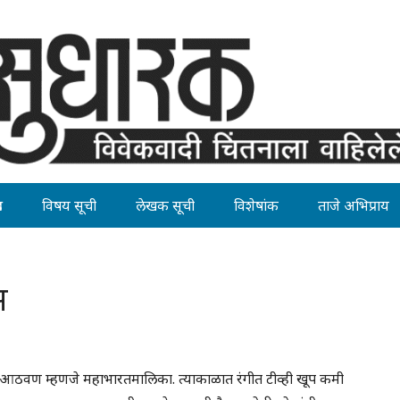
ह
विषय सूची
लेखक सूची
विशेषांक
ताजे अभिप्राय
स
आठवण म्हणजे महाभारतमालिका. त्याकाळात रंगीत टीव्ही खूप कमी