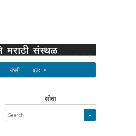
संपर्क
इतर
शोधा