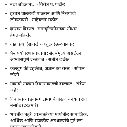
नद्या जोडताना.. - गिरीश घ. पाटील
हरवत चाललेली माळरानं आणि निसर्गाची
लोकडायरी - साहेबराव राठोड
शाश्वत विकास : समग्र दृष्टिकोनाच्या शोधात -
हेमंत मोहरीर
दाह कथा (सागर) - अतुल देऊळगावकर
पैस पर्यावरणसंवादाचा : संदर्भमूल्य असलेला
अभ्यासपूर्ण दस्तावेज - सतीश लळीत
कलयुग की दहलीज, अज्ञान का रास्ता - सोपान
जोशी
गावांची शाश्वत विकासाकडची वाटचाल - संकेत
अहेर
विकासाच्या झगमगाटामागचे वास्तव - नयना राज
बन्सोड (दरडमारे)
भारतीय शहरे: शाश्वततेच्या मार्गातील सामाजिक,
आर्थिक आणि राजकीय अडथळ्यांचे मूर्त रूप -
प्रद्युम्न सहस्रभोजनी