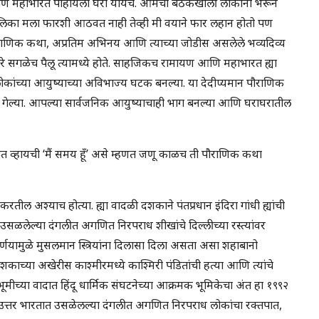
ारीपण महाभारत पाहायला घरी यायचे. आमची बैठकखोली लोकांनी भरून
का मला फारशी आठवत नाही तेव्ही मी वयाने फार लहान होतो पण
पौराणिक कथा, अप्रतिम अभिनय आणि त्याच्या जोडीस असलेले भव्यदिव्य
े सगळेच पैलू त्यामध्ये होते. साहजिकच रामायण आणि महाभारत ह्या
कांच्या आयुष्याच्या अविभाज्य घटक बनल्या. या देदीप्यमान पौराणिक
न गेल्या. आपल्या सार्वजनिक आयुष्याचाही भाग बनल्या आणि घराघरातील
ात व्हायची ‘मैं समय हूँ’ असे म्हणत जणू काळच ती पौराणिक कथा
 अश्याच होत्या. ह्या वादळी दशकाने पंतप्रधान इंदिरा गांधी ह्यांची
र उसळलेल्या दंगलीत अगणित निरपराध शीखांचे दिल्लीच्या रस्त्यांवर
ा निर्णयामुळे मुसलमान स्त्रियांना दिलासा दिला असता असा शहाबानो
काच्या अखेरीस काश्मीरमध्ये काश्मिरी पंडितांची हत्या आणि त्यांचे
ूमीच्या वादात हिंदू धार्मिक संघटनेच्या आक्रमक भूमिकेचा अंत हा १९९२
 उत्तर भारतात उसळेलल्या दंगलीत अगणित निरपराध लोकांचा रक्तपात,