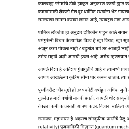
कालबाह्य परंपरांचे डोळे झाकून अनुकरण करणे ह्यात क
कारणांसाठी शेकडो मैल दूर धार्मिक स्थळांना भेट द्यायला 
समस्यांचा सामना करावा लागत आहे, त्याबद्दल मात्र 
धार्मिक लोकांचा हा अनुदार दृष्टिकोन पाहून कार्ल सगान 
धर्मगुरूंनी विचार केल्यापेक्षा विश्व हे खूप विराट, खूप
अजून कसा पोचला नाही ? बहुतांश धर्म तर आजही ‘नाही
तसेच राहावे अशी आमची इच्छा आहे’ असेच म्हणण्यात 
आपले विश्व हे अतिशय गुंतागुंतीचे आहे व त्यामध्ये प्रा
आपण आखलेल्या कृत्रिम सीमा पार करून जातात. त्या 
पृथ्वीवरील जीवसृष्टी ही ३०० कोटी वर्षाहून अधिक जुनी आहे.
तुलनेत हजारो वर्षांची मानवी प्रगती, आपली थोर संस्कृ
तेवढ्या कमी काळातही आपण कला, विज्ञान, साहित्य आणि
रामायण, महाभारत हे अश्याच सांस्कृतिक प्रगतीचे पैलू 
relativity) पुंजयामिकी सिद्धान्त (quantum mechanic