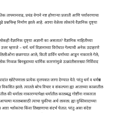
क तापमानवाढ, प्रचंड वेगाने नष्ट होणाऱ्या प्रजाती आणि पर्यावरणाचा
 प्रश्नचिन्ह निर्माण झाले आहे. अश्या वेळेला लोकांचे वैज्ञानिक दृष्ट्या
 लोकही वैज्ञानिक दृष्ट्या अज्ञानी का असतात? वैज्ञानिक माहितीच्या
ेतील उत्तर म्हणजे – धर्म. धर्म विज्ञानाच्या विरोधात गेल्याची अनेक उदाहरणे
ॅलिलीओंना छळण्यात आले, किती डार्विन धर्माच्या आडून नाकारले गेले,
निव्वळ बिनबुडाच्या धार्मिक कारणांमुळे उत्क्रांतीसारख्या निर्विवाद
टेपणाला प्रत्येक वृत्तपत्रात जागा देण्यात येते. परंतु धर्म व धर्मग्रंथ
ात विकसित झाले. त्यातले बरेच विचार व संकल्पना ह्या आताच्या काळातील
ल की धर्माला नाकारण्यापेक्षा धर्मातील कालबद्ध गोष्टींना नाकारता
 आपल्या मतलबासाठी त्याचा चुकीचा अर्थ लावला. ह्या युक्तिवादाच्या
ूप अशा श्लोकांचा किंवा लिखाणाचा संदर्भ घेतात. परंतु असा संदेश