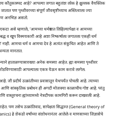
ाय कौतुकास्पद आहे? आपल्या जगात बहुतांश लोक हे क्षुल्लक वैयक्तिक
जातात पण पृथ्वीवरच्या संपूर्ण जीवसृष्टीच्याच अस्तित्वाला ज्या
आपण अनभिज्ञ असतो.
एकदा असे म्हणाले, ‘आमच्या धर्मग्रंथात लिहिल्यापेक्षा व आमच्या
 सूत्रबद्ध व खूप विस्मयकारी आहे अशा निष्कर्षाला जगातला एकही धर्म
’ नाही. आमचा धर्म व आमचा देव हे अत्यंत संकुचित आहेत आणि ते
धन्यता मानतात.
धान्याने हाताळण्यासारख्या अनेक समस्या आहेत. ह्या समस्या पृथ्वीवर
सोडविण्यासाठी आपल्याला एकत्र येऊन काम करावे लागेल.
 जी प्रदीर्घ उत्क्रांतीच्या प्रवासातून येथपर्यंत पोचली आहे. त्याच्या
ती आणि सांस्कृतिक प्रबोधन ही अगदी मोजक्या काळाचीच गोष्ट आहे. परंतु
 वास्तुरचना ह्यांच्यामध्ये नेत्रदीपक कामगिरी करून दाखवली आहे.
आहेत. पण तसेच उत्क्रांतिवाद, सापेक्षता सिद्धान्त (General theory of
s) हे शेकडो वर्षांच्या संशोधनानंतर आलेले व माणसाच्या जिज्ञासेचे