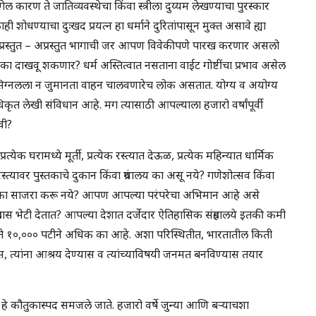
ल कारण ते जातिव्यवस्थेचा किंवा स्त्रीला दुय्यम लेखण्याचा पुरस्कार
ोधण्याचा दुःखद प्रयत्न हा धर्माने दुरितांपासून मुक्त असावे ह्या
ल प्रस्तुत – अप्रस्तुत भागाची जर आपण विवेकीपणे पारख करणार असलो
 का दाखवू शकणार? धर्म अस्तित्वात नसताना वाईट गोष्टींचा प्रभाव असेल
 सिग्नलला न जुमानता वाहन चालवणारेच लोक असतात. योग्य व अयोग्य
िकृत लेखी संविधान आहे. मग त्यासाठी आपल्याला हजारो वर्षांपूर्वी
वी?
ेक घरामध्ये मूर्ती, प्रत्येक रस्त्यात देऊळ, प्रत्येक महिन्यात धार्मिक
रस्त्यावर पुस्तकाचे दुकान किंवा ग्रंथालय का असू नये? गणेशोत्सव किंवा
स का साजरा करू नये? आपण आपल्या परंपरेचा अभिमान आहे असे
हास भेटी देतात? आपल्या देशात दर्जेदार ऐतिहासिक संग्रहालये इतकी कमी
००० ते १०,००० पटीने अधिक का आहे. अशा परिस्थितीत, भारतातील किती
ण्यास, त्यांना आश्रय देण्यास व त्यांच्याविषयी जनमत बनविण्यास तयार
े कौतुकास्पद समजले जाते. हजारो वर्षे जुन्या आणि बऱ्याचशा