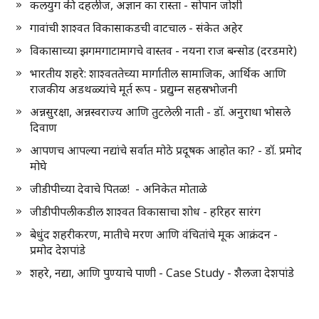
कलयुग की दहलीज, अज्ञान का रास्ता - सोपान जोशी
गावांची शाश्वत विकासाकडची वाटचाल - संकेत अहेर
विकासाच्या झगमगाटामागचे वास्तव - नयना राज बन्सोड (दरडमारे)
भारतीय शहरे: शाश्वततेच्या मार्गातील सामाजिक, आर्थिक आणि
राजकीय अडथळ्यांचे मूर्त रूप - प्रद्युम्न सहस्रभोजनी
अन्नसुरक्षा, अन्नस्वराज्य आणि तुटलेली नाती - डॉ. अनुराधा भोसले
दिवाण
आपणच आपल्या नद्यांचे सर्वात मोठे प्रदूषक आहोत का? - डॉ. प्रमोद
मोघे
जीडीपीच्या देवाचे पितळ! - अनिकेत मोताळे
जीडीपीपलीकडील शाश्वत विकासाचा शोध - हरिहर सारंग
बेधुंद शहरीकरण, मातीचे मरण आणि वंचितांचे मूक आक्रंदन -
प्रमोद देशपांडे
शहरे, नद्या, आणि पुण्याचे पाणी - Case Study - शैलजा देशपांडे