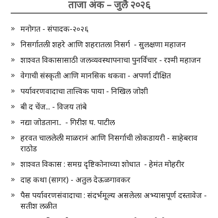
ताजा अंक – जुलै २०२६
मनोगत - संपादक-२०२६
निसर्गातली शहरे आणि शहरातला निसर्ग - सुलक्षणा महाजन
शाश्वत विकासासाठी जलव्यवस्थापनाचा पुनर्विचार - रश्मी महाजन
वेगाची संस्कृती आणि मानसिक थकवा - अपर्णा दीक्षित
पर्यावरणवादाचा तात्त्विक पाया - निखिल जोशी
बी द चेंज... - विजय तांबे
नद्या जोडताना.. - गिरीश घ. पाटील
हरवत चाललेली माळरानं आणि निसर्गाची लोकडायरी - साहेबराव
राठोड
शाश्वत विकास : समग्र दृष्टिकोनाच्या शोधात - हेमंत मोहरीर
दाह कथा (सागर) - अतुल देऊळगावकर
पैस पर्यावरणसंवादाचा : संदर्भमूल्य असलेला अभ्यासपूर्ण दस्तावेज -
सतीश लळीत