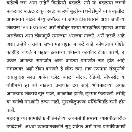
बाहेरचें जग अशा तऱ्हेनें कितीतरी बदललें, तरी या बदलत्या जगाचे
पावलावर पाऊल टाकून स्वत: बदलणें बुद्धीच्या घमेंडीमुळें या संस्कृतीला
अपमानाचें वाटतें. मेथ्यु अर्नॉल्ड या आंग्ल टीकाकारानें अशा जातीच्या
लोकांना ‘Philistines’ असें संबोधून खऱ्या सांस्कृतिक गुणांचा अभाव
असलेल्या अशा लोकांमुळें समाजांत अराजक माजतें, असें म्हटलें आहे.
अशा तऱ्हेचें अराजक सध्यां महाराष्ट्रांत माजलें आहे. कोणत्याच गोष्टींत
कांहींहि चांगलें न पहातां इतरांच्या चांगल्या कार्यावर टीका करणें, हा
प्रकार आपल्या समाजांत आज वाढत्या प्रमाणांत रूढ होत आहे.
समाजावर अशी टीका करणारे हे लोक स्वत: मात्र ‘उपनगर संस्कृतीचे’
दासानुदास बनत आहेत. प्लॉट, बंगला, मोटार, रेडिओ, सोफासेट या
गोष्टींमध्यें हा वर्ग वाढत्या प्रमाणांत दंग आहे. भोंवतालच्या जगांत
आपल्याच लोकांचे खून पडले, जाळपोळ झाली, लूटमार फैलावली, तरीहि
या वर्गाची मन:शांति ढळत नाहीं, सुखलोलुपपणा यत्किंचितहि कमी होत
नाहीं.
महाराष्ट्राच्या सामाजिक नीतिमत्तेच्या अवनतीची समस्या व्यासपीठावरील
उपदेशानें, अथवा व्याख्यानबाजीनें सुटूं शकेल असें मला प्रामाणिकपणें