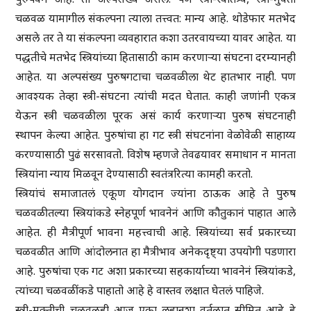
चळवळ यामागील संकल्पना त्याला तत्त्वत: मान्य आहे. थोडेफार मतभेद
असले तर ते या संकल्पना व्यवहारात कशा उतरवायच्या यावर आहेत. या
पद्धतीचे मतभेद स्त्रियांच्या हितासाठी काम करणाऱ्या संघटना दरम्यानही
आहेत. या अल्पसंख्य पुरुषगटाचा चळवळीला थेट हातभार नाही. पण
आवश्यक तेव्हा स्त्री-संघटना त्यांची मदत घेतात. काही जणांनी एकत्र
येऊन स्त्री चळवळीला पूरक असं कार्य करणाऱ्या पुरुष संघटनाही
स्थापन केल्या आहेत. पुरुषांचा हा गट स्त्री संघटनांना वेळोवेळी साहाय्य
करण्यासाठी पुढं सरसावतो. विशेष म्हणजे तेवढयावर समाधान न मानता
स्त्रियांना न्याय मिळवून देण्यासाठी स्वतंत्ररित्या कामही करतो.
स्त्रियांचं समाजातलं एकूण योगदान ज्यांना ठाऊक आहे ते पुरुष
चळवळीतल्या स्त्रियांकडे स्नेहपूर्ण भावनेनं आणि कौतुकानं पाहात आले
आहेत. ही मैत्रीपूर्ण भावना महत्त्वाची आहे. स्त्रियांच्या सर्व प्रकारच्या
चळवळीत आणि आंदोलनात हा मैत्रीभाव अनेकदृष्ट्या उपयोगी पडणारा
आहे. पुरुषांचा एक गट अशा प्रकारच्या सहकार्याच्या भावनेनं स्त्रियांकडे,
त्यांच्या चळवळींकडे पाहातो आहे हे वास्तव लक्षात घेतलं पाहिजे.
स्त्री-मुक्तीची चळवळही आज एका लहानशा वर्तुळात सीमित आहे हे