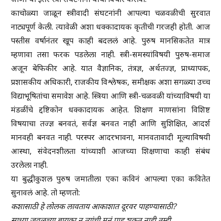
काचोळ्या जाळून स्त्रीवादी संघटनांनी आपल्या चळवळीची सुरवात
नाट्यपूर्ण केली. त्यावेळी अशा धक्कादायक कृतीची गरजही होती. आज
पस्तीस वर्षानंतर खूप काही बदललं आहे. पुरुष मानसिकतेत मात्र
म्हणावा तसा फरक पडलेला नाही. स्त्री-समस्यांविषयी पुरुष-समाज
अजून बेफिकीर आहे. यात वैज्ञानिक, तंत्रज्ञ, अर्थतज्ज्ञ, प्राध्यापक,
प्रशासकीय अधिकारी, राजकीय विश्लेषक, समीक्षक अशा सगळ्या उच्च
विद्याभूषितांचा समावेश आहे. स्त्रिया आणि स्त्री-चळवळी यांच्याविषयी या
मंडळींचे द्दष्टिकोन धक्कादायक आहेत. शिक्षण माणसांना विशिष्ट
विषयाचा तज्ज्ञ बनवतं, सर्वज्ञ बनवत नाही आणि सुशिक्षित, आदर्श
मानवही बनवत नाही. परस्पर आदरभावना, मानवतावादी मूल्याविषयी
आस्था, संवेदनशीलता यांच्याशी आजच्या शिक्षणाचा काही संबंध
उरलेला नाही.
या बुद्धीकुशल पुरुष जमातीला एका कविनं आपल्या एका कवितेत
सुनावलं आहे. तो म्हणतो:
कशासाठी हे लोलक लावताय आकाशात दूरवर पाहण्यासाठी?
साध्या जवळच्या बायका न त्यांची मनं पाहू शकत नाही तुम्ही.