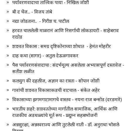
पर्यावरणवादाचा तात्त्विक पाया - निखिल जोशी
बी द चेंज... - विजय तांबे
नद्या जोडताना.. - गिरीश घ. पाटील
हरवत चाललेली माळरानं आणि निसर्गाची लोकडायरी - साहेबराव
राठोड
शाश्वत विकास : समग्र दृष्टिकोनाच्या शोधात - हेमंत मोहरीर
दाह कथा (सागर) - अतुल देऊळगावकर
पैस पर्यावरणसंवादाचा : संदर्भमूल्य असलेला अभ्यासपूर्ण दस्तावेज -
सतीश लळीत
कलयुग की दहलीज, अज्ञान का रास्ता - सोपान जोशी
गावांची शाश्वत विकासाकडची वाटचाल - संकेत अहेर
विकासाच्या झगमगाटामागचे वास्तव - नयना राज बन्सोड (दरडमारे)
भारतीय शहरे: शाश्वततेच्या मार्गातील सामाजिक, आर्थिक आणि
राजकीय अडथळ्यांचे मूर्त रूप - प्रद्युम्न सहस्रभोजनी
अन्नसुरक्षा, अन्नस्वराज्य आणि तुटलेली नाती - डॉ. अनुराधा भोसले