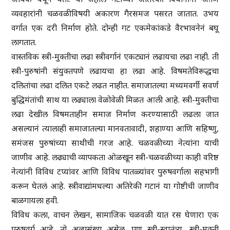
व्यवहारांनी चळवळीविषयी अकारण गैरसमज पसरत जातात. उभय
वर्गात एक दरी निर्माण होते. दोन्ही गट एकमेकांकडे वैरभावनेनं बघू
लागतात.
वास्तविक स्त्री-मुक्तीचा लढा स्त्रीवर्गानं एकट्यानं लढायचा लढा नाही. ती
स्त्री-पुरुषांनी संयुक्तपणे लढायचा हा लढा आहे. विषमतेविरूद्धचा
दलितांचा लढा दलित एकटे लढत नाहीत. समाजातल्या मध्यमवर्गी सवर्ण
बुद्धिमंतांची साथ या लढ्याला वेळोवेळी मिळत आली आहे. स्त्री-मुक्तीचा
लढा देखील विषमताहीन समाज निर्माण करण्यासाठी लढला जात
असल्यानं त्यालाही समाजातल्या मानवतावादी, शहाण्या आणि सहिष्णु,
समंजस पुरुषांच्या साथीची गरज आहे. चळवळीच्या नेत्यांना याची
जाणीव आहे. लढ्याची व्यापकता ओळखून स्त्री-चळवळीच्या काही वरिष्ठ
नेत्यांनी विविध टप्यांवर आणि विविध पातळ्यांवर पुरुषवर्गाला सहभागी
करून घेतलं आहे. स्त्रीवाद्यांमधल्या अतिरेकी गटानं या गोष्टीची जाणीव
बाळगायला हवी.
विविध कला, वाचन लेखन, सामाजिक चळवळी यात रस घेणारा एक
पुरुषवर्ग आहे. तो अल्पसंख्य असेल. पण स्त्री-स्वातंत्र्य, स्त्री-मुक्ती