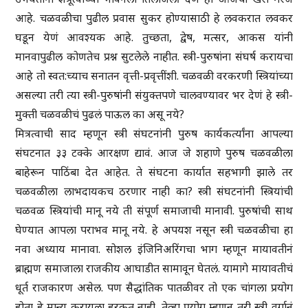
आहे. चळवळीचा पुढील प्रवास सुकर होण्यासाठी हे लवकरात लवकर
घडून येणं आवश्यक आहे. तुच्छता, द्वेष, मत्सर, आकस यांनी
मानवापुढील कोणतेच प्रश्न सुटलेले नाहीत. स्त्री-पुरुषांना संघर्ष करायचा
आहे तो स्वत:च्याच सनातन वृत्ती-प्रवृत्तींशी. चळवळी वरकरणी स्त्रियांच्या
असल्या तरी त्या स्त्री-पुरुषांनी संयुक्तपणे चालवण्यावर भर देणं हे स्त्री-
मुक्ती चळवळीचं पुढलं पाऊल का असू नये?
मित्रत्वाची साद म्हणून स्त्री संघटनांनी पुरुष कार्यकर्त्यांना आपल्या
संघटनात ३३ टक्के आरक्षण द्यावं. आज जे शहाणे पुरुष चळवळीला
बाहेरून पाठिंबा देत आहेत. ते संघटना कार्यात सहभागी झाले तर
चळवळीला लाभदायकच ठरणार नाही का? स्त्री संघटनांनी स्त्रियांची
चळवळ स्त्रियांची मानू नये ती संपूर्ण समाजाची मानावी. पुरुषांची साथ
घेण्यात आपला पराभव मानू नये. हे अपयश नसून स्त्री चळवळीचा हा
नवा अध्याय मानावा. सोशल इंजिनिअरिंगचा भाग म्हणून मायावतीनं
ब्राह्मण समाजाला राजकीय आघाडीत सामावून घेतलं. यामागे मायावतीचं
धूर्त राजकारण असेल. पण सैद्धांतिक पातळीवर तो एक चांगला प्रयोग
होता हे मान्य करायला हरकत नाही. तेव्हा प्रयोग म्हणून तरी स्त्री वर्गानं