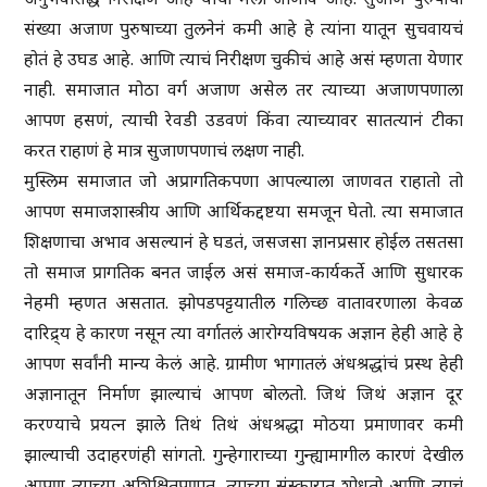
संख्या अजाण पुरुषाच्या तुलनेनं कमी आहे हे त्यांना यातून सुचवायचं
होतं हे उघड आहे. आणि त्याचं निरीक्षण चुकीचं आहे असं म्हणता येणार
नाही. समाजात मोठा वर्ग अजाण असेल तर त्याच्या अजाणपणाला
आपण हसणं, त्याची रेवडी उडवणं किंवा त्याच्यावर सातत्यानं टीका
करत राहाणं हे मात्र सुजाणपणाचं लक्षण नाही.
मुस्लिम समाजात जो अप्रागतिकपणा आपल्याला जाणवत राहातो तो
आपण समाजशास्त्रीय आणि आर्थिकद्दष्टया समजून घेतो. त्या समाजात
शिक्षणाचा अभाव असल्यानं हे घडतं, जसजसा ज्ञानप्रसार होईल तसतसा
तो समाज प्रागतिक बनत जाईल असं समाज-कार्यकर्ते आणि सुधारक
नेहमी म्हणत असतात. झोपडपट्टयातील गलिच्छ वातावरणाला केवळ
दारिद्र्य हे कारण नसून त्या वर्गातलं आरोग्यविषयक अज्ञान हेही आहे हे
आपण सर्वांनी मान्य केलं आहे. ग्रामीण भागातलं अंधश्रद्धांचं प्रस्थ हेही
अज्ञानातून निर्माण झाल्याचं आपण बोलतो. जिथं जिथं अज्ञान दूर
करण्याचे प्रयत्न झाले तिथं तिथं अंधश्रद्धा मोठया प्रमाणावर कमी
झाल्याची उदाहरणंही सांगतो. गुन्हेगाराच्या गुन्ह्यामागील कारणं देखील
आपण त्याच्या अशिक्षितपणात, त्याच्या संस्कारात शोधतो आणि त्याचं