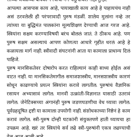
आपल्या आसपास काय आहे, पायाखाली काय आहे हे पाहायचंच नाही
असं ठरवलेली ही परंपरावादी पुरुष मंडळीं. शालेय मुलांना नव्हे तर
त्यांच्या या बुद्धिमंत पालकांना मूल्यशिक्षण देण्याची आज गरज आहे.
स्त्रियांना सक्षम करण्याविषयी बरंच बोललं जातं. ते ठीकच आहे. पण
पुरुष सक्षम असल्याचं आपण कोणत्या आधारे गृहीत धरलं आहे हे
कळायला मार्ग नाही. स्त्रीवादी संघटनांनी आता या कामाला प्राधान्य दिलं
पाहिजे.
पुरुष मानसिकतेवर दोषारोप करत राहिल्यानं काही साध्य होईल असं
वाटत नाही. या मानसिकतेमागील समाजशास्त्रीय, मानसशास्त्रीय कारणं
सोधून काढण्याचे प्रयत्न स्त्रियांना करावे लागतील. पुरुषांचं वैज्ञानिक
रसायन अभ्यासावं लागेल. मानवी उत्क्रांती-विज्ञानात यासाठी उतरावं
लागेल. जेनेटिक्सच्या अंगानंही पुरुष जडणघडणीचा वेध घ्यावा लागेल.
पूर्वग्रहदूषित द्दष्टी या कामाला उपयोगी नाही. संशोधकाच्या निष्ठेनं हे काम
करावं लागेल. स्त्री-पुरुष दोन्ही घटकांनी संयुक्तपणे हाती घ्यायचा हा
उपक्रम आहे. खरं तर स्त्रियांचे सर्व लढे स्त्री-पुरुषांनी एकत्र लढण्याची
वेळ आज आली आहे.