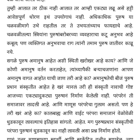
तुम्ही आलात तर ठीक नाही आलात तर आम्ही एकट्या लढू असे हट्टी
आवेशपूर्ण धोरण इथं उपयोगाचं नाही. अधिकाधिक पुरुष या
चळवळीमागे उभे राहतील तर ते उभयतांच्याच फायद्याचे आहे.
चळवळीतल्या स्त्रियांना पुरुषांबरोबरच्या व्यवहाराचा कटू अनुभव आहे
कबूल; पण व्यक्तिगत अनुभवाचा राग त्यांनी तमाम पुरुष जातीवर काढू
नये.
सगळे पुरुष अमानुष आहेत अशी स्थिती खरोखर आहे काय? आणि जे
कोणी अमानुष वर्तन करताहेत, त्यांच्यापैकी बऱ्याचजणांना आपण
अमानुष वागत आहोत याची जाण तरी आहे का? अमानुषतेची बीजं पुरुष
प्रधान संस्कृतीत आहेत हे खरं मानलं तरी ही संस्कृती नावाची गोष्ट
आजच्या एकट्यादुकट्या पुरुषानं निर्माण केलेली नाही. परंपरेनं ती
समाजावर लादली आहे. आणि माणूस परंपरेचा गुलाम असतो. पण हे
तरी खरं आहे का? कालबाह्य आणि वाईट परंपरा समाजानं वेळोवेळी
धुडकावून लावल्याचं इतिहास सांगतो. आहेत. मग पुरुषप्रधान संस्कृतीची
परंपरा पुरुषानं धुडकावून का नाही लावली असा प्रश्न निर्माण होतो.
याचं उत्तर माणसाच्या स्वार्थी आणि स्वकेंद्रित वृत्तीत सापडेल. ज्या