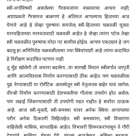
स्त्री-वर्गाविषयी असलेल्या गैरसमजांना वास्तवाचा आधार नाही;
अशाप्रकारे गैरसमज बाळगणं हे अंतिमतः आपल्याच हिताच्या आड
येणारे आहे हे जेव्हा पुरुषांना समजेल; स्त्री-हिताच्या चळवळी मूलत:
मानवहिताच्या मानवतावादी चळवळी आहेत हे जेव्हा त्यांना पटेल तेव्हा
स्त्री चळवळीत पुरुषांचा मोठा गट सामील होईल. आपण एकट्यानं हे जग
बदलू हा अभिनिवेश चळवळीतल्या ज्या स्त्रियांपाशी आहे त्यांना कदाचित
हे निरीक्षण कदाचित पटणार नाही.
तू मुँह खोलेगी तो जमाना बदलेगा…या सारखी विधानं स्त्रीवर्गात जागृती
आणि आत्मविश्वास निर्माण करण्यासाठी ठीक आहेत. पण चळवळीला
पुढं नेण्यासाठी या रोमॅंटिक अवस्थेतून स्त्री नेतृत्वाला बाहेर यावं लागेल.
वीरश्री निर्माण करण्यासाठी देशभक्तीपर गीतांचा उपयोग होत असेल.
पण लढाई जिंकण्यासाठी ती उपयोगी पडत नाहीत हे सर्वांना ठाऊक
आहे. आज स्त्री-मुक्ती, स्त्री-समस्या यावर अनेक स्त्रिया आपापल्या
परीनं अनेक ठिकाणी लिहिताहेत. स्त्री समस्यांना, स्त्री विचारांना
वाहिलेली मासिकं, साप्ताहिकं आहेत. विभावरी शिरूरकरांपासून ते गौरी
देशपांडे, सानिया, मेघना पेठे, मंगला आठलेकर, अंबिका सरकार,