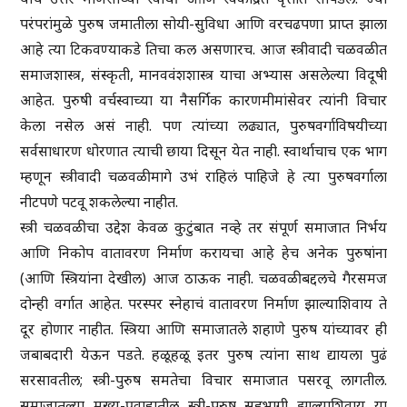
परंपरांमुळे पुरुष जमातीला सोयी-सुविधा आणि वरचढपणा प्राप्त झाला
आहे त्या टिकवण्याकडे तिचा कल असणारच. आज स्त्रीवादी चळवळीत
समाजशास्त्र, संस्कृती, मानववंशशास्त्र याचा अभ्यास असलेल्या विदूषी
आहेत. पुरुषी वर्चस्वाच्या या नैसर्गिक कारणमीमांसेवर त्यांनी विचार
केला नसेल असं नाही. पण त्यांच्या लढ्यात, पुरुषवर्गाविषयीच्या
सर्वसाधारण धोरणात त्याची छाया दिसून येत नाही. स्वार्थाचाच एक भाग
म्हणून स्त्रीवादी चळवळीमागे उभं राहिलं पाहिजे हे त्या पुरुषवर्गाला
नीटपणे पटवू शकलेल्या नाहीत.
स्त्री चळवळीचा उद्देश केवळ कुटुंबात नव्हे तर संपूर्ण समाजात निर्भय
आणि निकोप वातावरण निर्माण करायचा आहे हेच अनेक पुरुषांना
(आणि स्त्रियांना देखील) आज ठाऊक नाही. चळवळीबद्दलचे गैरसमज
दोन्ही वर्गात आहेत. परस्पर स्नेहाचं वातावरण निर्माण झाल्याशिवाय ते
दूर होणार नाहीत. स्त्रिया आणि समाजातले शहाणे पुरुष यांच्यावर ही
जबाबदारी येऊन पडते. हळूहळू इतर पुरुष त्यांना साथ द्यायला पुढं
सरसावतील; स्त्री-पुरुष समतेचा विचार समाजात पसरवू लागतील.
समाजातल्या मुख्य-प्रवाहातील स्त्री-पुरुष सहभागी झाल्याशिवाय या