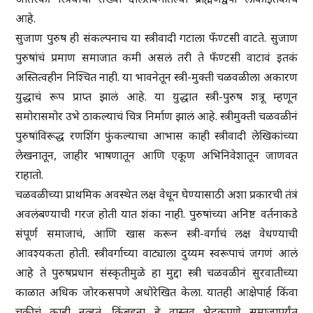
आहे.
सुजाण पुरुष ही संकल्पनाच या स्त्रीवादी गटाला फँण्टसी वाटते. सुजाण
पुरुषांचं प्रमाण समाजात कमी असलं तरी ते फँण्टसी वाटावं इतकं
अस्तित्वहीन निश्चित नाही. या भावनेतून स्त्री-मुक्ती चळवळीला अकारण
युद्धाचं रूप प्राप्त झालं आहे. या युद्धात स्त्री-पुरुष शत्रू म्हणून
समोरासमोर उभे ठाकल्याचं चित्र निर्माण झालं आहे. स्त्रीमुक्ती चळवळीनं
पुरुषांविरूद्ध रणशिंग फुंकल्याचा आभास काही स्त्रीवादी लेखिकांच्या
लेखनातून, जाहीर भाषणातून आणि एकूण अभिनिवेशातून जाणवत
राहातो.
चळवळीच्या प्राथमिक अवस्थेत लक्ष वेधून घेण्यासाठी अशा प्रकारची तंत्रं
अवलंबण्याची गरज होती यात शंका नाही. पुरुषांच्या अनिष्ट वर्तनाकडे
संपूर्ण समाजाचं, आणि खास करून स्त्री-वर्गाचं लक्ष वेधण्याची
आवश्यकता होती. स्त्रीवर्गाच्या वाट्याला दुय्यम स्वरूपाचं जगणं आलं
आहे ते पुरुषप्रधान संस्कृतीमुळे हा मुद्दा स्त्री चळवळीनं सुरवातीच्या
काळात अधिक जोरकसपणे अधोरेखित केला. यातही आक्षेपार्ह किंवा
चुकीचं काही नव्हतं. किंबहुना हे वास्तव भेदकपणे समाजापर्यंत