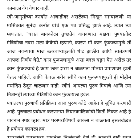
कामाला वेग येणार नाही.
स्त्री-जागृतीच्या कार्यात आघाडीवर असलेल्या ‘मिळून साऱ्याजणी’ या
मासिकात सुनंदा कर्नाड यांचं एक पत्र प्रसिद्ध झालं आहे. त्यात त्या
म्हणतात, “घरात बायकोला तुच्छतेनं वागवणारा माझ्या पुण्यातील
मैत्रिणीचा नवरा मला कैकेयी म्हणतो, कारण मी कान फुंकल्यामुळे ती
आज नवऱ्याचा माज उतरवण्याइतकी धीट झालीय आणि स्वतंत्रपणे
आपला निर्णय घेते.” कान फुंकल्यामुळे असा बदल घडून येत असेल तर
कान फुंकण्याचं हे काम लाज शरम न बाळगता मोठया प्रमाणावर हाती
घेतलं पाहिजे. आणि केवळ स्त्रीनं स्त्रीचे कान फुंकण्यापुरती ही मोहीम
मर्यादित ठेवून चालणार नाही. स्त्रीनं आपल्या पुरुष मित्राचे आणि त्या
मित्रानंही त्याच्या मैत्रिणीचे कान फुंकायला हवेत.
पत्रातल्या पुरुषाची प्रतिक्रिया आज पुरुष कोठे आहेत हे सूचित करणारी
आहे. पुरुषाला प्रबोधन करणाऱ्या नियतकालिकांची किती निकड आहे हे
यावरून स्पष्ट व्हावं. मात्र परस्परांविषयी आकस न बाळगता हसतखेळत
हे प्रबोधन व्हायला हवं.
उभयतांनी शत्रूत्वाच्या भावनेला तिलांजली देणं ही आजची खरी गरज