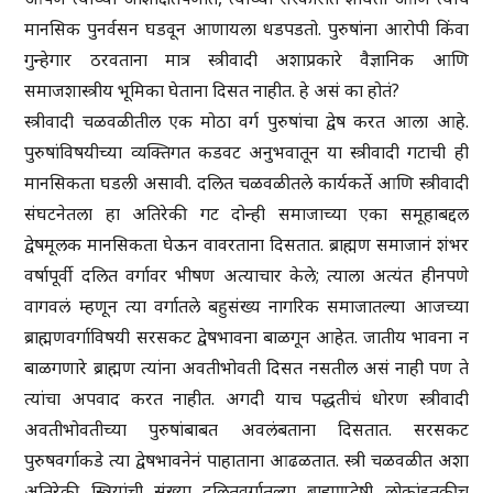
मानसिक पुनर्वसन घडवून आणायला धडपडतो. पुरुषांना आरोपी किंवा
गुन्हेगार ठरवताना मात्र स्त्रीवादी अशाप्रकारे वैज्ञानिक आणि
समाजशास्त्रीय भूमिका घेताना दिसत नाहीत. हे असं का होतं?
स्त्रीवादी चळवळीतील एक मोठा वर्ग पुरुषांचा द्वेष करत आला आहे.
पुरुषांविषयीच्या व्यक्तिगत कडवट अनुभवातून या स्त्रीवादी गटाची ही
मानसिकता घडली असावी. दलित चळवळीतले कार्यकर्ते आणि स्त्रीवादी
संघटनेतला हा अतिरेकी गट दोन्ही समाजाच्या एका समूहाबद्दल
द्वेषमूलक मानसिकता घेऊन वावरताना दिसतात. ब्राह्मण समाजानं शंभर
वर्षापूर्वी दलित वर्गावर भीषण अत्याचार केले; त्याला अत्यंत हीनपणे
वागवलं म्हणून त्या वर्गातले बहुसंख्य नागरिक समाजातल्या आजच्या
ब्राह्मणवर्गाविषयी सरसकट द्वेषभावना बाळगून आहेत. जातीय भावना न
बाळगणारे ब्राह्मण त्यांना अवतीभोवती दिसत नसतील असं नाही पण ते
त्यांचा अपवाद करत नाहीत. अगदी याच पद्धतीचं धोरण स्त्रीवादी
अवतीभोवतीच्या पुरुषांबाबत अवलंबताना दिसतात. सरसकट
पुरुषवर्गाकडे त्या द्वेषभावनेनं पाहाताना आढळतात. स्त्री चळवळीत अशा
अतिरेकी स्त्रियांची संख्या दलितवर्गातल्या ब्राह्मणद्वेषी लोकांइतकीच