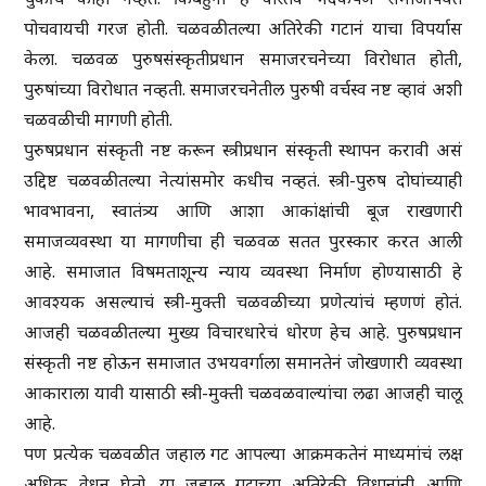
पोचवायची गरज होती. चळवळीतल्या अतिरेकी गटानं याचा विपर्यास
केला. चळवळ पुरुषसंस्कृतीप्रधान समाजरचनेच्या विरोधात होती,
पुरुषांच्या विरोधात नव्हती. समाजरचनेतील पुरुषी वर्चस्व नष्ट व्हावं अशी
चळवळीची मागणी होती.
पुरुषप्रधान संस्कृती नष्ट करून स्त्रीप्रधान संस्कृती स्थापन करावी असं
उद्दिष्ट चळवळीतल्या नेत्यांसमोर कधीच नव्हतं. स्त्री-पुरुष दोघांच्याही
भावभावना, स्वातंत्र्य आणि आशा आकांक्षांची बूज राखणारी
समाजव्यवस्था या मागणीचा ही चळवळ सतत पुरस्कार करत आली
आहे. समाजात विषमताशून्य न्याय व्यवस्था निर्माण होण्यासाठी हे
आवश्यक असल्याचं स्त्री-मुक्ती चळवळीच्या प्रणेत्यांचं म्हणणं होतं.
आजही चळवळीतल्या मुख्य विचारधारेचं धोरण हेच आहे. पुरुषप्रधान
संस्कृती नष्ट होऊन समाजात उभयवर्गाला समानतेनं जोखणारी व्यवस्था
आकाराला यावी यासाठी स्त्री-मुक्ती चळवळवाल्यांचा लढा आजही चालू
आहे.
पण प्रत्येक चळवळीत जहाल गट आपल्या आक्रमकतेनं माध्यमांचं लक्ष
अधिक वेधून घेतो. या जहाल गटाच्या अतिरेकी विधानांनी आणि