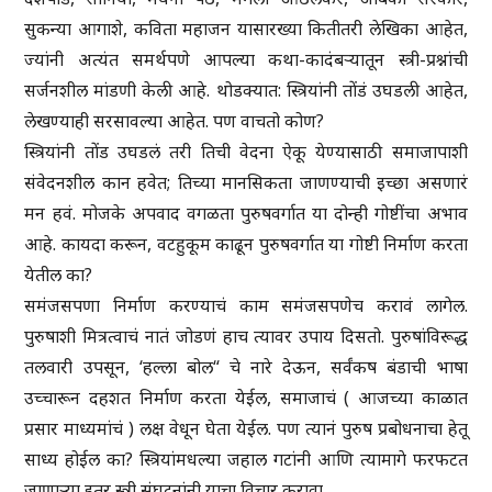
सुकन्या आगाशे, कविता महाजन यासारख्या कितीतरी लेखिका आहेत,
ज्यांनी अत्यंत समर्थपणे आपल्या कथा-कादंबऱ्यातून स्त्री-प्रश्नांची
सर्जनशील मांडणी केली आहे. थोडक्यात: स्त्रियांनी तोंडं उघडली आहेत,
लेखण्याही सरसावल्या आहेत. पण वाचतो कोण?
स्त्रियांनी तोंड उघडलं तरी तिची वेदना ऐकू येण्यासाठी समाजापाशी
संवेदनशील कान हवेत; तिच्या मानसिकता जाणण्याची इच्छा असणारं
मन हवं. मोजके अपवाद वगळता पुरुषवर्गात या दोन्ही गोष्टींचा अभाव
आहे. कायदा करून, वटहुकूम काढून पुरुषवर्गात या गोष्टी निर्माण करता
येतील का?
समंजसपणा निर्माण करण्याचं काम समंजसपणेच करावं लागेल.
पुरुषाशी मित्रत्वाचं नातं जोडणं हाच त्यावर उपाय दिसतो. पुरुषांविरूद्ध
तलवारी उपसून, ‘हल्ला बोल“ चे नारे देऊन, सर्वंकष बंडाची भाषा
उच्चारून दहशत निर्माण करता येईल, समाजाचं ( आजच्या काळात
प्रसार माध्यमांचं ) लक्ष वेधून घेता येईल. पण त्यानं पुरुष प्रबोधनाचा हेतू
साध्य होईल का? स्त्रियांमधल्या जहाल गटांनी आणि त्यामागे फरफटत
जाणाऱ्या इतर स्त्री संघटनांनी याचा विचार करावा.