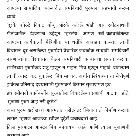
आपल्या सामाजिक चळवळीत समविचारी पुरुषांना सहभागी करून
घ्यावं.
‘दूरके कॉरले निकट बॉंन्धू पॉरके कॉरले भाई’ असं रवींद्रनाथांनी
गीतांजलीत ईश्वराला उद्देशून म्हटलंय. आपण स्त्री-चळवळीतल्या
आपल्या कार्यकर्त्या मैत्रिणींना या धर्तीचं आवाहन करूया. त्यांनी
विचारानं दूर असलेल्या पुरुषांशी वैचारिक जवळीक साधावी. समविचारी
नसणाऱ्यांना विश्वासात घेऊन समविचारी बनवायचा प्रयत्न करावा.
समोरच्या पुरुषांकडे शत्रू म्हणून न पाहता मित्र म्हणून पाहावं. वाटल्यास
त्यांनी त्याला वाट चुकलेला मित्र म्हणावं. अर्थात स्त्रियांच्या या मैत्रीपूर्ण
हाकेला प्रतिसाद देण्यासाठी पुरुषाकडे किमान सुजाणपण हवं.
इथं स्त्रीवादी कार्यकर्तीनं सुरवातीला विचारलेल्या प्रश्नाची आठवण होते.
‘सुजाण पुरुष आहे तरी कुठे?“
असा पुरुष खरोखरच आसमंतात नसेल तर स्त्रियांना तो निर्माण करावा
लागेल. म्हणजे आजच्या स्त्रीवर दुहेरी जबाबदारी आहे.
तिला पुरुषाला आपला मित्र बनवायचा आहे आणि त्याला सुजाणही
करायचं आहे.