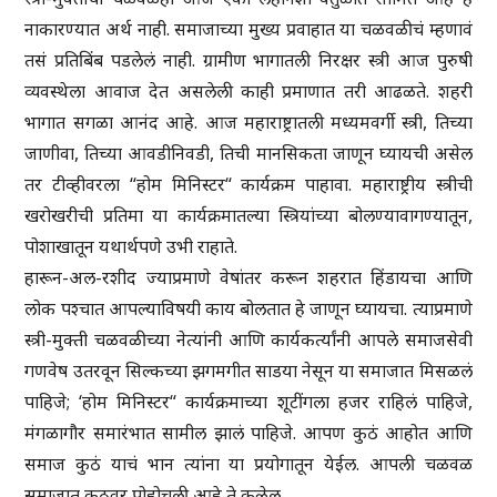
नाकारण्यात अर्थ नाही. समाजाच्या मुख्य प्रवाहात या चळवळीचं म्हणावं
तसं प्रतिबिंब पडलेलं नाही. ग्रामीण भागातली निरक्षर स्त्री आज पुरुषी
व्यवस्थेला आवाज देत असलेली काही प्रमाणात तरी आढळते. शहरी
भागात सगळा आनंद आहे. आज महाराष्ट्रातली मध्यमवर्गी स्त्री, तिच्या
जाणीवा, तिच्या आवडीनिवडी, तिची मानसिकता जाणून घ्यायची असेल
तर टीव्हीवरला “होम मिनिस्टर“ कार्यक्रम पाहावा. महाराष्ट्रीय स्त्रीची
खरोखरीची प्रतिमा या कार्यक्रमातल्या स्त्रियांच्या बोलण्यावागण्यातून,
पोशाखातून यथार्थपणे उभी राहाते.
हारून-अल-रशीद ज्याप्रमाणे वेषांतर करून शहरात हिंडायचा आणि
लोक पश्चात आपल्याविषयी काय बोलतात हे जाणून घ्यायचा. त्याप्रमाणे
स्त्री-मुक्ती चळवळीच्या नेत्यांनी आणि कार्यकर्त्यांनी आपले समाजसेवी
गणवेष उतरवून सिल्कच्या झगमगीत साडया नेसून या समाजात मिसळलं
पाहिजे; ‘होम मिनिस्टर“ कार्यक्रमाच्या शूटींगला हजर राहिलं पाहिजे,
मंगळागौर समारंभात सामील झालं पाहिजे. आपण कुठं आहोत आणि
समाज कुठं याचं भान त्यांना या प्रयोगातून येईल. आपली चळवळ
समाजात कुठवर पोहोचली आहे ते कळेल.