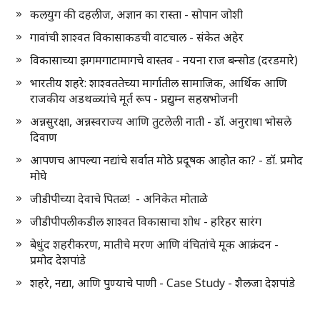
कलयुग की दहलीज, अज्ञान का रास्ता - सोपान जोशी
गावांची शाश्वत विकासाकडची वाटचाल - संकेत अहेर
विकासाच्या झगमगाटामागचे वास्तव - नयना राज बन्सोड (दरडमारे)
भारतीय शहरे: शाश्वततेच्या मार्गातील सामाजिक, आर्थिक आणि
राजकीय अडथळ्यांचे मूर्त रूप - प्रद्युम्न सहस्रभोजनी
अन्नसुरक्षा, अन्नस्वराज्य आणि तुटलेली नाती - डॉ. अनुराधा भोसले
दिवाण
आपणच आपल्या नद्यांचे सर्वात मोठे प्रदूषक आहोत का? - डॉ. प्रमोद
मोघे
जीडीपीच्या देवाचे पितळ! - अनिकेत मोताळे
जीडीपीपलीकडील शाश्वत विकासाचा शोध - हरिहर सारंग
बेधुंद शहरीकरण, मातीचे मरण आणि वंचितांचे मूक आक्रंदन -
प्रमोद देशपांडे
शहरे, नद्या, आणि पुण्याचे पाणी - Case Study - शैलजा देशपांडे