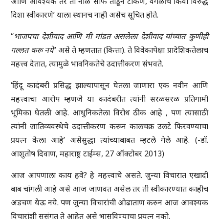
आणि आवश्यक तर ती नाळ साफ तोडून टाकणे, वेगळीच किंवा विरुद्ध
दिशा स्वीकारणे’ याला स्थानच नाही असेच सूचित होते.
“
भाजपचा
देशीवाद आणि मी मांडत असलेला देशीवाद यांच्यात कुणीही
गल्लत करू नये
” असे ते म्हणतात (कित्ता). ते विवेकापेक्षा प्रादेशिकतेलाच
महत्त्व देतात, त्यामुळे भावनिकतेचे उदात्तीकरण संभवते.
‘हिंदू कादंबरी प्रसिद्ध झाल्यापासून घेतला जाणारा एक नवीन आणि
महत्त्वाचा आरोप म्हणजे या कादंबरीत त्यांनी सरळसरळ प्रतिगामी
भूमिका घेतली आहे. आधुनिकतेला विरोध ठीक आहे , पण त्यासाठी
त्यांनी जातिव्यवस्थेचे उदात्तीकरण करून कालचक्र उलटे फिरवण्याचा
प्रयत्न केला आहे’ असेसुद्धा त्यांच्याबाबत म्हटले गेले आहे. (-डॉ.
आशुतोष दिवाण, महाराष्ट्र टाईम्स, 27 ऑक्टोबर 2013)
आज आपणाला काय हवे? हे महत्त्वाचे असते. जुन्या विचारात एखादी
बाब चांगली आहे असे आज जाणवत असेल तर ती स्वीकारण्यात काहीच
अडचण येऊ नये. पण जुन्या विचारांची ओढाताण करुन आज आवश्यक
विचारांशी सुसंगत ते आहेत असे भासविण्याचा प्रयत्न नको.