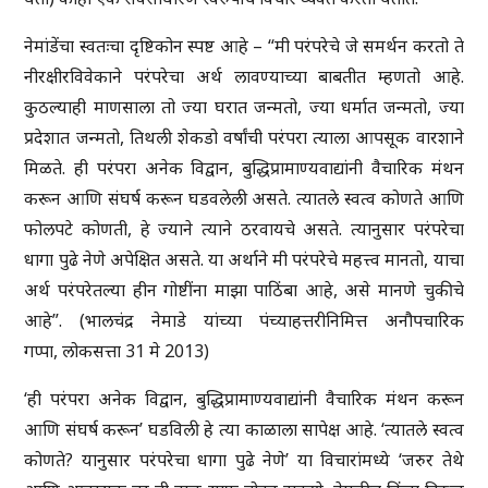
नेमांडेंचा स्वतःचा दृष्टिकोन स्पष्ट आहे – “मी परंपरेचे जे समर्थन करतो ते
नीरक्षीरविवेकाने परंपरेचा अर्थ लावण्याच्या बाबतीत म्हणतो आहे.
कुठल्याही माणसाला तो ज्या घरात जन्मतो, ज्या धर्मात जन्मतो, ज्या
प्रदेशात जन्मतो, तिथली शेकडो वर्षांची परंपरा त्याला आपसूक वारशाने
मिळते. ही परंपरा अनेक विद्वान, बुद्धिप्रामाण्यवाद्यांनी वैचारिक मंथन
करून आणि संघर्ष करून घडवलेली असते. त्यातले स्वत्व कोणते आणि
फोलपटे कोणती, हे ज्याने त्याने ठरवायचे असते. त्यानुसार परंपरेचा
धागा पुढे नेणे अपेक्षित असते. या अर्थाने मी परंपरेचे महत्त्व मानतो, याचा
अर्थ परंपरेतल्या हीन गोष्टींना माझा पाठिंबा आहे, असे मानणे चुकीचे
आहे”. (भालचंद्र नेमाडे यांच्या पंच्याहत्तरीनिमित्त अनौपचारिक
गप्पा, लोकसत्ता 31 मे 2013)
‘ही परंपरा अनेक विद्वान, बुद्धिप्रामाण्यवाद्यांनी वैचारिक मंथन करून
आणि संघर्ष करून’ घडविली हे त्या काळाला सापेक्ष आहे. ‘त्यातले स्वत्व
कोणते? यानुसार परंपरेचा धागा पुढे नेणे’ या विचारांमध्ये ‘जरुर तेथे