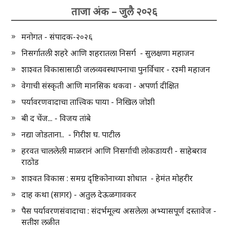
ताजा अंक – जुलै २०२६
मनोगत - संपादक-२०२६
निसर्गातली शहरे आणि शहरातला निसर्ग - सुलक्षणा महाजन
शाश्वत विकासासाठी जलव्यवस्थापनाचा पुनर्विचार - रश्मी महाजन
वेगाची संस्कृती आणि मानसिक थकवा - अपर्णा दीक्षित
पर्यावरणवादाचा तात्त्विक पाया - निखिल जोशी
बी द चेंज... - विजय तांबे
नद्या जोडताना.. - गिरीश घ. पाटील
हरवत चाललेली माळरानं आणि निसर्गाची लोकडायरी - साहेबराव
राठोड
शाश्वत विकास : समग्र दृष्टिकोनाच्या शोधात - हेमंत मोहरीर
दाह कथा (सागर) - अतुल देऊळगावकर
पैस पर्यावरणसंवादाचा : संदर्भमूल्य असलेला अभ्यासपूर्ण दस्तावेज -
सतीश लळीत