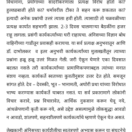
विधानांना, प्रयोगाच्या सादरीकरणाला प्रत्यक्ष विरोध होतो का?
हुल्लडबाजी होते का? धर्मावरील टीका ते सहन करू शकतात का?
इत्यादी अनेक प्रश्नांची उत्तरं त्याला हवी होती. त्यासाठी तो चळवळीच्या
प्रत्यक्ष कार्यात सहभागी झाला. 2-3 दिवस चालणाऱ्या बैठकींना हजर
राहू लागला. प्रसंगी कार्यकर्त्यांच्या घरी राहायचा. अंनिसच्या विज्ञान बोध
वाहिनीच्या गाडीतून प्रवासही करायचा. या सर्व प्रत्यक्ष अनुभवातून आणि
डॉ. दाभोलकर व इतर अनुभवी कार्यकर्त्यांच्या मुलाखतीतून त्याच्या
प्रश्नांना हळू हळू उत्तरं मिळत गेली. जरी ऐकून घेणारे एका दिवसात
बदलत नसले तरी कार्यकर्त्यांच्या प्रामाणिकपणाबद्दल त्यांच्या मनात
संशय नव्हता. कार्यकर्ते स्वतःच्या कुवतीनुसार उत्तर देत होते. समजून
सांगत होते. देव – देवस्की, भूत – भानामती, अघोरी प्रथा यांच्या विरोधात
भाष्य करण्यास कार्यकर्ते घाबरत नसतं. या सर्व प्रकारामागे लोकांनी
विचार करावे, प्रश्न विचारावेत, आर्थिक नुकसान करून घेवू नये,
आंधळेपणानी कृती करू नये, असे उद्देश असल्यामुळे लोकसुद्धा आवडो
न आवडो, शांतपणे, सहनशीलपणे कार्यकर्त्याचे म्हणणे ऐकून घेत असतं.
लेखकानी अंनिसच्या कार्यशैलीचा स्वतंत्रपणे अभ्यास करून या संघटनेचे