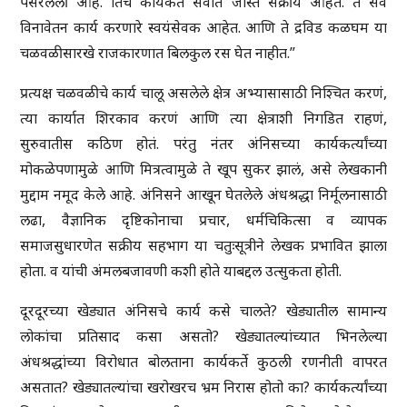
पसरलेली आहे. तिचे कार्यकर्ते सर्वात जास्त सक्रीय आहेत. ते सर्व
विनावेतन कार्य करणारे स्वयंसेवक आहेत. आणि ते द्रविड कळघम या
चळवळीसारखे राजकारणात बिलकुल रस घेत नाहीत.”
प्रत्यक्ष चळवळीचे कार्य चालू असलेले क्षेत्र अभ्यासासाठी निश्चित करणं,
त्या कार्यात शिरकाव करणं आणि त्या क्षेत्राशी निगडित राहणं,
सुरुवातीस कठिण होतं. परंतु नंतर अंनिसच्या कार्यकर्त्यांच्या
मोकळेपणामुळे आणि मित्रत्वामुळे ते खूप सुकर झालं, असे लेखकानी
मुद्दाम नमूद केले आहे. अंनिसने आखून घेतलेले अंधश्रद्धा निर्मूलनासाठी
लढा, वैज्ञानिक दृष्टिकोनाचा प्रचार, धर्मचिकित्सा व व्यापक
समाजसुधारणेत सक्रीय सहभाग या चतुःसूत्रीने लेखक प्रभावित झाला
होता. व यांची अंमलबजावणी कशी होते याबद्दल उत्सुकता होती.
दूरदूरच्या खेड्यात अंनिसचे कार्य कसे चालते? खेड्यातील सामान्य
लोकांचा प्रतिसाद कसा असतो? खेड्यातल्यांच्यात भिनलेल्या
अंधश्रद्धांच्या विरोधात बोलताना कार्यकर्ते कुठली रणनीती वापरत
असतात? खेड्यातल्यांचा खरोखरच भ्रम निरास होतो का? कार्यकर्त्यांच्या