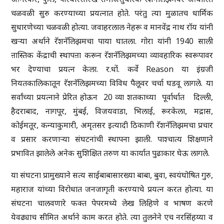
चळवळी सुरु करण्याच्या प्रयत्नात होते. परंतु त्या मुळातच धार्मिक
सुधारणेच्या चळवळी होत्या. जवाहरलाल नेहरू व मानवेंद्र नाथ रॉय यांनी
खऱ्या अर्थाने रॅशनॅलिझमचा पाया घातला. गोरा यांनी 1940 साली
ऩास्तिक केंद्राची स्थापऩा करून रॅशनॅलिझमच्या व्यावहारिक स्वरूपावर
भर देण्याचा प्रयत्न केला. र.धों. कर्वे Reason या इंग्रजी
नियतकालिकातून रॅशनॅलिझमच्या विविध पैलूवर चर्चा घडवू लागले. या
सर्वांच्या प्रयत्नाने प्रेरित होऊन 20 व्या शतकाच्या पूर्वार्धात दिल्ली,
हैदराबाद, नागपूर, मुंबई, विजयवाडा, भिलाई, रूरकेला, मद्रास,
कोईमतूर, कन्याकुमारी, अमृतसर इत्यादी ठिकाणी रॅशनॅलिझमचा प्रचार
व प्रसार करणाऱ्या संघटनांची स्थापना झाली. पाश्चात्य शिक्षणाने
प्रभावित झालेले अनेक सुशिक्षित तरुण या कार्यात पुढाकार घेऊ लागले.
या संघटना प्रामुख्याने सत्य साईबाबासारख्या बाबा, बुवा, स्वयंघोषित गुरु,
महाराज यांच्या विरोधात जनजागृती करण्याचे प्रयत्न करत होत्या. या
संघटना चालवणारे फक्त पेपरमध्ये लेख लिहिणे व भाषण करणे
येवढ्याच सीमित अर्थाने काम करत होते. त्या तुलनेने एच नरसिंहय्या व