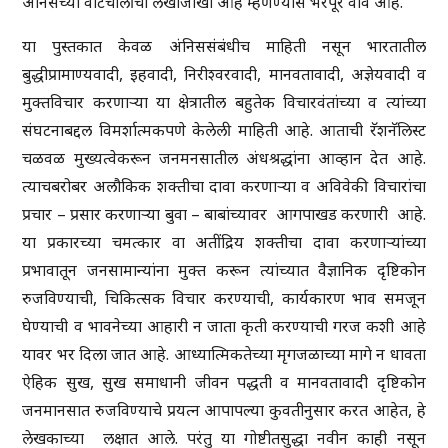
अंनिसच्या वाटचालीचा लेखाजोखा आहे म्हणण्यास भरपूर वाव आहे.
या पुस्तकात केवळ अंनिससंबंधीच माहिती नसून भारतातील
बुद्धीप्रामाण्यवादी, इहवादी, निरीश्वरवादी, मानवतावादी, अज्ञेयवादी व
मुक्तविचार करणाऱ्या या क्षेत्रातील बहुतेक विचारवंतांच्या व त्यांच्या
संघटनाबद्दल विमर्शात्मकपणे केलेली माहिती आहे. आताची रॅशनॅलिस्ट
चळवळ मुख्यत्वेकरून जनमनसातील अंधश्रद्धांना आव्हान देत आहे.
त्याचबरोबर अलौकिक शक्तीचा दावा करणाऱ्या व अविवेकी विचारांचा
प्रचार – प्रसार करणाऱ्या बुवा – बाबांच्यावर आगपाखड करणारी आहे.
या प्रकारच्या चमत्कार वा अतींद्रिय शक्तीचा दावा करणाऱ्यांच्या
प्रभावातून जनसामान्यांना मुक्त करून त्यांच्यात वैज्ञानिक दृष्टिकोन
रुजविण्याची, चिकित्सक विचार करण्याची, कार्यकारण भाव समजून
घेण्याची व भावनेच्या आहारी न जाता कृती करण्याची गरज कशी आहे
यावर भर दिला जात आहे. आध्यात्मिकतेच्या मृगजळाच्या मागे न धावता
ऐहिक सुख, सुख समाधानी जीवन पद्धती व मानवतावादी दृष्टिकोन
जनमानसात रुजविण्याचे प्रयत्न आपापल्या कुवतीनुसार करत आहेत, हे
लेखकाच्या लक्षात आले. परंतु या गोष्टीतसुद्धा नवीन काही नसून