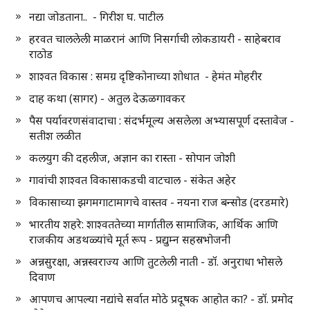
नद्या जोडताना.. - गिरीश घ. पाटील
हरवत चाललेली माळरानं आणि निसर्गाची लोकडायरी - साहेबराव
राठोड
शाश्वत विकास : समग्र दृष्टिकोनाच्या शोधात - हेमंत मोहरीर
दाह कथा (सागर) - अतुल देऊळगावकर
पैस पर्यावरणसंवादाचा : संदर्भमूल्य असलेला अभ्यासपूर्ण दस्तावेज -
सतीश लळीत
कलयुग की दहलीज, अज्ञान का रास्ता - सोपान जोशी
गावांची शाश्वत विकासाकडची वाटचाल - संकेत अहेर
विकासाच्या झगमगाटामागचे वास्तव - नयना राज बन्सोड (दरडमारे)
भारतीय शहरे: शाश्वततेच्या मार्गातील सामाजिक, आर्थिक आणि
राजकीय अडथळ्यांचे मूर्त रूप - प्रद्युम्न सहस्रभोजनी
अन्नसुरक्षा, अन्नस्वराज्य आणि तुटलेली नाती - डॉ. अनुराधा भोसले
दिवाण
आपणच आपल्या नद्यांचे सर्वात मोठे प्रदूषक आहोत का? - डॉ. प्रमोद