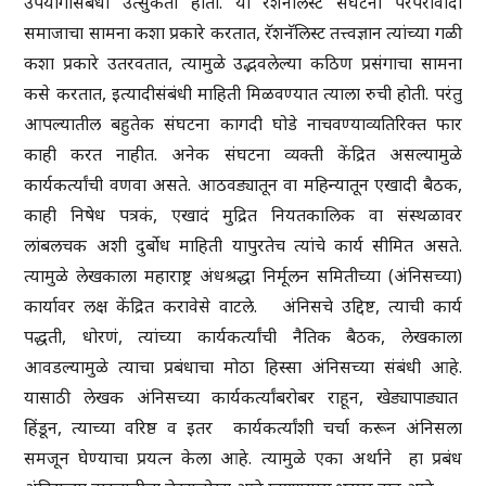
उपयोगासंबंधी उत्सुकता होती. या रॅशनॅलिस्ट संघटना परंपरावादी
समाजाचा सामना कशा प्रकारे करतात, रॅशनॅलिस्ट तत्त्वज्ञान त्यांच्या गळी
कशा प्रकारे उतरवतात, त्यामुळे उद्भवलेल्या कठिण प्रसंगाचा सामना
कसे करतात, इत्यादीसंबंधी माहिती मिळवण्यात त्याला रुची होती. परंतु
आपल्यातील बहुतेक संघटना कागदी घोडे नाचवण्याव्यतिरिक्त फार
काही करत नाहीत. अनेक संघटना व्यक्ती केंद्रित असल्यामुळे
कार्यकर्त्यांची वणवा असते. आठवड्यातून वा महिन्यातून एखादी बैठक,
काही निषेध पत्रकं, एखादं मुद्रित नियतकालिक वा संस्थळावर
लांबलचक अशी दुर्बोध माहिती यापुरतेच त्यांचे कार्य सीमित असते.
त्यामुळे लेखकाला महाराष्ट्र अंधश्रद्धा निर्मूलन समितीच्या (अंनिसच्या)
कार्यावर लक्ष केंद्रित करावेसे वाटले. अंनिसचे उद्दिष्ट, त्याची कार्य
पद्धती, धोरणं, त्यांच्या कार्यकर्त्यांची नैतिक बैठक, लेखकाला
आवडल्यामुळे त्याचा प्रबंधाचा मोठा हिस्सा अंनिसच्या संबंधी आहे.
यासाठी लेखक अंनिसच्या कार्यकर्त्यांबरोबर राहून, खेड्यापाड्यात
हिंडून, त्याच्या वरिष्ठ व इतर कार्यकर्त्यांशी चर्चा करून अंनिसला
समजून घेण्याचा प्रयत्न केला आहे. त्यामुळे एका अर्थाने हा प्रबंध