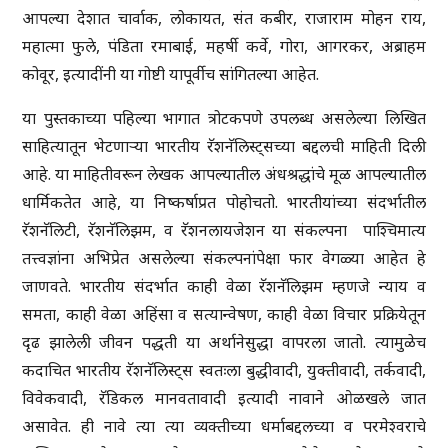
आपल्या देशात चार्वाक, लोकायत, संत कबीर, राजाराम मोहन राय,
महात्मा फुले, पंडिता रमाबाई, महर्षी कर्वे, गोरा, आगरकर, अब्राहम
कोवूर, इत्यादींनी या गोष्टी यापूर्वीच सांगितल्या आहेत.
या पुस्तकाच्या पहिल्या भागात त्रोटकपणे उपलब्ध असलेल्या लिखित
साहित्यातून भेटणाऱ्या भारतीय रॅशनॅलिस्ट्सच्या बद्दलची माहिती दिली
आहे. या माहितीवरून लेखक आपल्यातील अंधश्रद्धांचे मूळ आपल्यातील
धार्मिकतेत आहे, या निष्कर्षाप्रत पोहोचतो. भारतीयांच्या संदर्भातील
रॅशनॅलिटी, रॅशनॅलिझम, व रॅशनलायजेशन या संकल्पना पाश्चिमात्य
तत्त्वज्ञांना अभिप्रेत असलेल्या संकल्पनांपेक्षा फार वेगळ्या आहेत हे
जाणवते. भारतीय संदर्भात काही वेळा रॅशनॅलिझम म्हणजे न्याय व
समता, काही वेळा अहिंसा व सत्यान्वेषण, काही वेळा विचार प्रक्रियेतून
दृढ झालेली जीवन पद्धती या अर्थानेसुद्धा वापरला जातो. त्यामुळेच
कदाचित भारतीय रॅशनॅलिस्ट्स स्वतःला बुद्धीवादी, युक्तीवादी, तर्कवादी,
विवेकवादी, रॅडिकल मानवतावादी इत्यादी नावाने ओळखले जात
असावेत. ही नावे त्या त्या व्यक्तीच्या धर्माबद्दलच्या व परमेश्वराचे