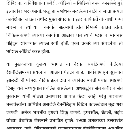
शिबिरांना, अधिवेशनांना हजेरी, ऑडिओ – व्हिडिओ वरून काढलेले मुद्दे
इत्यादीवर भर असतो. परंतु हा संशोधक मळलेल्या वाटेने न जाता प्रत्यक्ष
कार्यक्षेत्रात जाऊन तेथील मुख्य संघटक व इतर कार्यकर्ते यांच्याशी गप्पा
मारून व त्यांच्या कार्यात सहभागी होत निष्कर्ष काढत होता.
चिकित्सकपणे त्यांच्या कार्याचा आढावा घेत त्यांचे प्लस व मायनस
पॉइंट्स शोधण्यात त्याला रुची होती. एका प्रकारे त्या संघटनेचा तो
‘सोशल ऑडिट’ करत होता.
या पुस्तकाच्या दुसऱ्या भागात या देशात संघटितपणे केलेल्या
रॅशनॅलिझमच्या प्रयत्नांचा आढावा घेतला आहे. चार्वाकापासून सुरुवात
झालेली ही परंपरा, वैदिक इहवादात व त्यानंतर भक्ती पंथात स्पष्टपणे
दिसून येते. मध्ययुगात प्रचलित असलेल्या अंधश्रद्धेवर संत कबीर व संत
तुकाराम यांनी मोठ्या प्रमाणावर आघात केला आहे. परंतु पाश्चात्य
तत्त्ववेत्त्यांना अभिप्रेत असलेले रॅशनॅलिझम ब्रिटिश कालखंडात मूळ धरू
लागली. अनेक भारतीय इंग्रजी शिकू लागले. इंगरसॉल, ब्रॅडलॉ, बेझंट
यांच्या वैचारिक लेखनाने प्रभावित झाले. 19व्या शतकाच्या उत्तरार्धात
आगरकर, फुले, पेरियारसारखे समाजसुधारक रॅशनॅलिझमवर आधारित