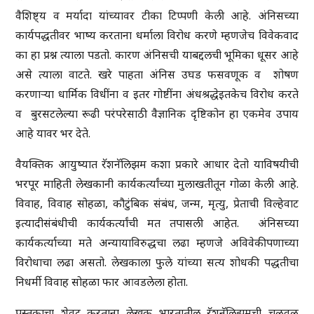
वैशिष्ट्य व मर्यादा यांच्यावर टीका टिप्पणी केली आहे. अंनिसच्या
कार्यपद्धतीवर भाष्य करताना धर्माला विरोध करणे म्हणजेच विवेकवाद
का हा प्रश्न त्याला पडतो. कारण अंनिसची याबद्दलची भूमिका धूसर आहे
असे त्याला वाटते. खरे पाहता अंनिस उघड फसवणूक व शोषण
करणाऱ्या धार्मिक विधींना व इतर गोष्टींना अंधश्रद्धेइतकेच विरोध करते
व बुरसटलेल्या रूढी परंपरेसाठी वैज्ञानिक दृष्टिकोन हा एकमेव उपाय
आहे यावर भर देते.
वैयक्तिक आयुष्यात रॅशनॅलिझम कशा प्रकारे आधार देतो याविषयीची
भरपूर माहिती लेखकानी कार्यकर्त्यांच्या मुलाखतीतून गोळा केली आहे.
विवाह, विवाह सोहळा, कौटुंबिक संबंध, जन्म, मृत्यु, प्रेताची विल्हेवाट
इत्यादीसंबंधीची कार्यकर्त्यांची मत तपासली आहेत. अंनिसच्या
कार्यकर्त्याच्या मते अन्यायाविरुद्धचा लढा म्हणजे अविवेकीपणाच्या
विरोधाचा लढा असतो. लेखकाला फुले यांच्या सत्य शोधकी पद्धतीचा
निधर्मी विवाह सोहळा फार आवडलेला होता.
पुस्तकाचा शेवट करताना लेखक भारतातील रॅशनॅलिझमची चळवळ