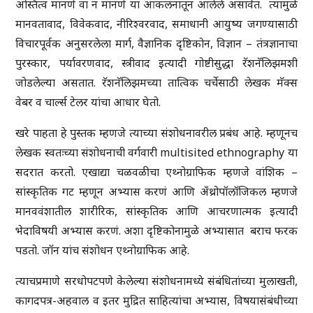
अस्तित्व मानणे वा न मानणे या आकलनातून आलेले असावेत. त्यामुळे
मानवतावाद, विवेकवाद, नीरिश्वरवाद, समाधानी आयुष्य जगण्यासाठी
विचारपूर्वक अनुसरलेला मार्ग, वैज्ञानिक दृष्टिकोन, विज्ञान – तंत्रज्ञानाचा
पुरस्कार, पर्यावरणवाद, स्त्रीवाद इत्यादी गोष्टीसुद्धा रॅशनॅलिझमशी
जोडलेल्या असतात. रॅशनॅलिझमच्या तात्विक चर्चेसाठी लेखक मॅक्स
वेबर व चार्ल्स टेलर यांचा आधार घेतो.
खरे पाहता हे पुस्तक म्हणजे त्याच्या संशोधनावरील प्रबंध आहे. म्हणूनच
लेखक स्वतःच्या संशोधनाची वर्गवारी multisited ethnography या
सदरात करतो. एखाद्या चळवळीचा एथ्नोग्राफिक म्हणजे वांशिक –
सांस्कृतिक गट म्हणून अभ्यास करणं आणि अँथ्रोपॉलॉजिकल म्हणजे
मानववंशातील शारीरिक, सांस्कृतिक आणि आचरणात्मक इत्यादी
भेदाविषयी अभ्यास करणं. अशा दृष्टिकोनामुळे अभ्यासात बराच फरक
पडतो. जॉन यांच संशोधन एथ्नोग्राफिक आहे.
त्याचप्रमाणे सरधोपटपणे केलेल्या संशोधनामध्ये संबंधितांच्या मुलाखती,
कागदपत्र-अहवाल व इतर मुद्रित साहित्यांचा अभ्यास, विषयासंबंधीच्या