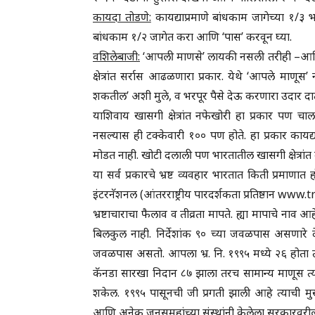
कायदा तोडणे:
कायद्याप्रमाणे बांधकाम जागेच्या १/३
बांधकाम १/२ जागेत करा आणि ‘पास’ करवून घ्या.
वशिलेबाजी:
‘आपली माणसे’ लायकी नसली तरीही –आणि 
क्षेत्रांत सर्रास आढळणारा प्रकार. येथे ‘आपले माणूस
शकतील’ अशी मुले, व भरपूर पैसे देऊ करणारा उदार
याशिवाय खासगी क्षेत्रांत नफेखोरी हा प्रकार पण च
नसल्यास ही टक्केवारी १०० पण होते. हा प्रकार कायद्य
मोडत नाही. खोटी दलाली पण भारतातील खासगी क्षेत्रांत
या सर्व प्रकारचे भ्रष्ट व्यवहार भारतात किती प्रमाणात 
इंटरनॅशनल (आंतरराष्ट्रीय पारदर्शकता प्रतिष्ठान www
भ्रष्टाचाराचा फैलाव व तीव्रता मापते. ह्या मापाचे नाव आहे 
बिलकुल नाही. निर्देशांक ९० च्या जवळपास असणारे 
जवळपास असतो. आपला भ्र. नि. १९९५ मध्ये २६ होता 
कॅनडा सारखा निदान ८७ झाला तरच सामान्य माणूस त्य
शकेल. १९९५ पासूनची जी प्रगती झाली आहे त्याची 
आणि अनेक जनसमूहांच्या संस्थांनी केलेला सरकारवरी