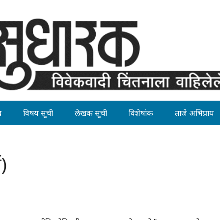
ह
विषय सूची
लेखक सूची
विशेषांक
ताजे अभिप्राय
ध)