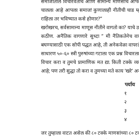
समाजातील विचारवंतांचे आणि सामान्य माणसाचे आपल
चालला आहे आपला समाज! कुणालाही नीतीची चाड म्हणून
राहिला तर भविष्यात कसे होणार?”
खरोखरच, सर्वसामान्य माणूस नीतीने वागतो का? याचे उत्
कठीण. अनैतिक वागणारे सुध्दा “ मी नैतिकतेनेच वा
बघण्यासाठी एक सोपी पद्धत आहे, ती अनेकवेळा वापर
साधारण ५०-६० स्त्री पुरुषांच्या गटाला एक प्रश्न विचारला.
विचार करा व तुमचे प्रामाणिक मत द्या. किती टक्के व्
आहे; पण तरी सुद्धा तो करा व तुमच्या मते काय ‘खरे’ अ
पर्या
१
२
३
४
जर तुम्हाला वाटत असेल की ८० टक्के माणसांच्या ८० टक