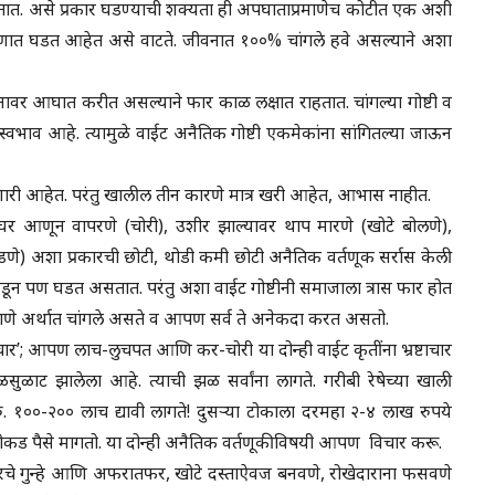
ात. असे प्रकार घडण्याची शक्यता ही अपघाताप्रमाणेच कोटीत एक अशी
प्रमाणात घडत आहेत असे वाटते. जीवनात १००% चांगले हवे असल्याने अशा
ी मनावर आघात करीत असल्याने फार काळ लक्षात राहतात. चांगल्या गोष्टी व
भाव आहे. त्यामुळे वाईट अनैतिक गोष्टी एकमेकांना सांगितल्या जाऊन
रणारी आहेत. परंतु खालील तीन कारणे मात्र खरी आहेत, आभास नाहीत.
घर आणून वापरणे (चोरी), उशीर झाल्यावर थाप मारणे (खोटे बोलणे),
डणे) अशा प्रकारची छोटी, थोडी कमी छोटी अनैतिक वर्तणूक सर्रास केली
ून पण घडत असतात. परंतु अशा वाईट गोष्टीनी समाजाला त्रास फार होत
वागणे अर्थात चांगले असते व आपण सर्व ते अनेकदा करत असतो.
’ ‘आचार’; आपण लाच-लुचपत आणि कर-चोरी या दोन्ही वाईट कृतींना भ्रष्टाचार
ळसुळाट झालेला आहे. त्याची झळ सर्वांना लागते. गरीबी रेषेच्या खाली
ु. १००-२०० लाच द्यावी लागते! दुसऱ्या टोकाला दरमहा २-४ लाख रुपये
ोकड पैसे मागतो. या दोन्ही अनैतिक वर्तणूकीविषयी आपण विचार करू.
 प्रकारचे गुन्हे आणि अफरातफर, खोटे दस्ताऐवज बनवणे, रोखेदाराना फसवणे