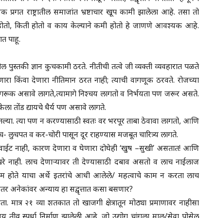
्रगत राष्ट्रातील समाजांत भ्रष्टाचार खूप कामी झालेला आहे. तसा तो
तो, किती होतो व काय केल्याने कमी होतो हे जाणणे आवश्यक आहे.
त पाहू.
ील पुस्तकी ज्ञान कुचकामी ठरते. नीतीची तत्वे जी व्यक्ती व्यवहारात पळते
रा किंवा देणारा नीतिमान ठरत नाही; त्याची वागणूक ठरवते. रोजच्या
ी जागरूक असावे लागते,त्यामागे निश्चय लागतो व निर्भयता पण जरूर असते.
 तोंड द्यायचे धैर्य पण असावे लागते.
ा. त्या पण न करण्यासाठी स्वतः वर भरपूर ताबा ठेवावा लागतो, आणि
लुचपत व कर-चोरी पासून दूर राहण्यास मजबूत चारित्र्य लागते.
 देणे’ वाईट नाही, कारण देणारा व घेणारा दोघेही ‘खुष –सुखी’ असतात! आणि
खरे नाही. लाच देणाऱ्यावर ती देण्यासाठी दबाव असतो व लाच नाईलाज
 काम होते याचा अर्थे इतरांचे आधी आलेले/ महत्वाचे काम न करता लाच
इतर अनेकांवर अन्याय हा सद्वृत्तात कसा बसणार?
ोता. मात्र २१ व्या शतकात तो खाजगी क्षेत्रातून मोठ्या प्रमाणावर नाहीसा
ीव्र स्पर्धा निर्माण झालेली आहे. जो उद्योग चांगला माल/सेवा पोसेल