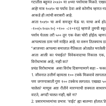
गटातील बहुमत २०x२० या ४थ्या पर्यायास मिळते. एख
आहे! मात्र ९०x९० चा पर्याय ठेवा असे कोणीच म्हणत 
आकडे ही त्यांची सरासरी आहे.
आता ९०x९० चा अर्थ समजून घेऊ या. याचा अर्थ होतो
-१००(०.९०x०.९०) =१०० -८१=१९)] म्हणजे तुमची स्
पर्याय घेतला तरी ५०० तून एक वेळा चोरी होईल. म्हणज
आपल्याला ठाम पणे माहित आहे. या वरून तितक्याच ठाम
“आजच्या आपल्या समाजात नैतिकता ओतप्रोत भरलेली आ
आता आली का पंचाईत? विवेकवादाचा निकाल एक, आणि 
विरोधाभास आहे, नाही का?
प्रचंड विरोधाभास असा विरोध दिसण्यामागे सहा – फक्
1. जीवनात उत्तीर्ण व्हायला १०० टक्के मिळवावे लागता
पण जगण्यासाती गुण १०० टक्केच लागतात. एखाद्या ५०
चालेल? माणूस अश रीतीने मारण्याची शक्यता साधा
वाटते, अगदी चालत नाही, खरे ना?
2. प्रसारमाध्यमांचा प्रभाव: ‘वाईट’ ह्या बातम्या होता