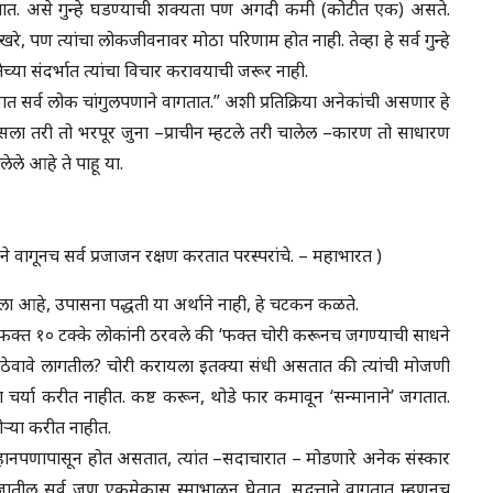
 असतात. असे गुन्हे घडण्याची शक्यता पण अगदी कमी (कोटीत एक) असते.
खरे, पण त्यांचा लोकजीवनावर मोठा परिणाम होत नाही. तेव्हा हे सर्व गुन्हे
या संदर्भात त्यांचा विचार करावयाची जरूर नाही.
सर्व लोक चांगुलपणाने वागतात.” अशी प्रतिक्रिया अनेकांची असणार हे
असला तरी तो भरपूर जुना –प्राचीन म्हटले तरी चालेल –कारण तो साधारण
लेले आहे ते पाहू या.
ाने वागूनच सर्व प्रजाजन रक्षण करतात परस्परांचे. – महाभारत )
लेला आहे, उपासना पद्धती या अर्थाने नाही, हे चटकन कळते.
क्त १० टक्के लोकांनी ठरवले की ‘फक्त चोरी करूनच जगण्याची साधने
 ठेवावे लागतील? चोरी करायला इतक्या संधी असतात की त्यांची मोजणी
चर्या करीत नाहीत. कष्ट करून, थोडे फार कमावून ‘सन्मानाने’ जगतात.
ऱ्या करीत नाहीत.
 लहानपणापासून होत असतात, त्यांत –सदाचारात – मोडणारे अनेक संस्कार
 सर्व जण एकमेकास स्माभाळून घेतात, सद्वृत्ताने वागतात म्हणूनच