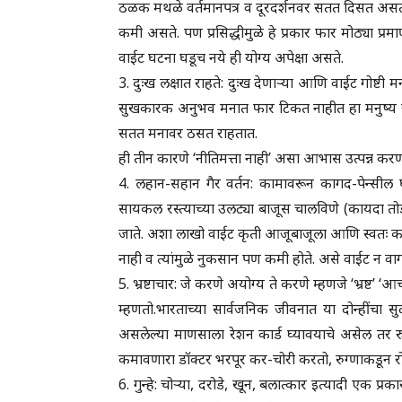
ठळक मथळे वर्तमानपत्र व दूरदर्शनवर सतत दिसत असत
कमी असते. पण प्रसिद्धीमुळे हे प्रकार फार मोठ्या 
वाईट घटना घडूच नये ही योग्य अपेक्षा असते.
3. दुःख लक्षात राहते: दुःख देणाऱ्या आणि वाईट गोष्ट
सुखकारक अनुभव मनात फार टिकत नाहीत हा मनुष्य स्व
सतत मनावर ठसत राहतात.
ही तीन कारणे ‘नीतिमत्ता नाही’ असा आभास उत्पन्न क
4. लहान-सहान गैर वर्तन: कामावरून कागद-पेन्सील 
सायकल रस्त्याच्या उलट्या बाजूस चालविणे (कायदा तो
जाते. अशा लाखो वाईट कृती आजूबाजूला आणि स्वतः कड
नाही व त्यांमुळे नुकसान पण कमी होते. असे वाईट न 
5. भ्रष्टाचार: जे करणे अयोग्य ते करणे म्हणजे ‘भ्रष्ट
म्हणतो.भारताच्या सार्वजनिक जीवनात या दोन्हींचा सु
असलेल्या माणसाला रेशन कार्ड घ्यावयाचे असेल तर र
कमावणारा डॉक्टर भरपूर कर-चोरी करतो, रुग्णाकडून र
6. गुन्हे: चोऱ्या, दरोडे, खून, बलात्कार इत्यादी एक