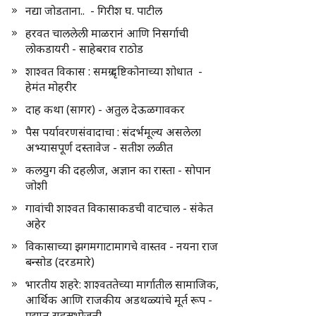
नद्या जोडताना.. - गिरीश घ. पाटील
हरवत चाललेली माळरानं आणि निसर्गाची
लोकडायरी - साहेबराव राठोड
शाश्वत विकास : समग्र दृष्टिकोनाच्या शोधात -
हेमंत मोहरीर
दाह कथा (सागर) - अतुल देऊळगावकर
पैस पर्यावरणसंवादाचा : संदर्भमूल्य असलेला
अभ्यासपूर्ण दस्तावेज - सतीश लळीत
कलयुग की दहलीज, अज्ञान का रास्ता - सोपान
जोशी
गावांची शाश्वत विकासाकडची वाटचाल - संकेत
अहेर
विकासाच्या झगमगाटामागचे वास्तव - नयना राज
बन्सोड (दरडमारे)
भारतीय शहरे: शाश्वततेच्या मार्गातील सामाजिक,
आर्थिक आणि राजकीय अडथळ्यांचे मूर्त रूप -
प्रद्युम्न सहस्रभोजनी