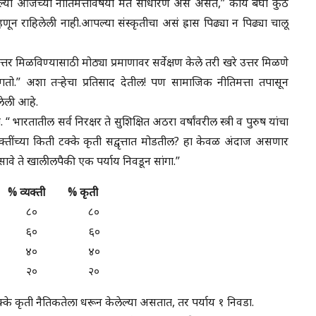
्या आजच्या नीतिमत्तेविषयी मत साधारण असे असते,” काय बघा कुठे
 राहिलेली नाही.आपल्या संस्कृतीचा असं ह्रास पिढ्या न पिढ्या चालू
तर मिळविण्यासाठी मोठ्या प्रमाणावर सर्वेक्षण केले तरी खरे उत्तर मिळणे
गतो.” अशा तऱ्हेचा प्रतिसाद देतील! पण सामाजिक नीतिमत्ता तपासून
लेली आहे.
 “ भारतातील सर्व निरक्षर ते सुशिक्षित अठरा वर्षांवरील स्त्री व पुरुष यांचा
यक्तींच्या किती टक्के कृती सद्वृत्तात मोडतील? हा केवळ अंदाज असणार
सावे ते खालीलपैकी एक पर्याय निवडून सांगा.”
य % व्यक्ती % कृती
 ८० ८०
 ६० ६०
 ४० ४०
 २० २०
्के कृती नैतिकतेला धरून केलेल्या असतात, तर पर्याय १ निवडा.