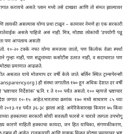
 भागात करायचे असते: प्लान मध्ये तसे दाखवा आणि तो संमत झाल्यावर
लायकी असल्यास योग्य प्रथा टाळून – कामावर नेमणे हा एक सरकारी
’ नातेवाईक असले पाहिजे असं नाही. मित्र, मोठ्या लोकांची ‘उपयोगी पडू
 दाता पण आपलाच असतो!
ालतो. १०-२० टक्के नफा योग्य समजला जातो, पण कित्येक वेळा स्पर्धा
ाने गुन्हा नाही, पण सद्वृत्ताच्या कसोटीस उतरत नाही, व सदाचारात पण
 मोठ्या प्रमाणात आढळते.
होत असतात याचे मोजमाप दर वर्षी केले जाते. बर्लिन स्थित ट्रान्सपेरन्सी
.transparency.org )‎ ही संस्था जगातील १७० हून अधिक देशात दर वर्षी
‘भ्रष्टाचार निर्देशांक’ भ्र.नि. १ ते १०० पर्यंत असतो. १०० म्हणजे भ्रष्टाचार
देश जगात १०-१५ आहेत.भारताचा क्रमांक १७० मध्ये साधारण ८५ च्या
तो २०१३-१४ पर्यंत ३६-३८ झाला आहे. अमेरिकेसारखा किमान ७५ किंवा
ाच्या हक्काच्या सरकारी सोयी सवलती फारसे न चारावे लागता उपभोगू
मुख्य कारणे माहिती हक्काचा कायदा, जन हित याचिका, संगणकीकरण,
ल दबाव ही आहेत. राजकारणी आणि शासक मिळून मोठ्या प्रमाणावर भ्रष्ट