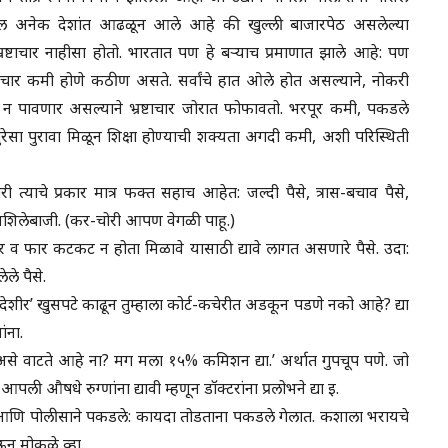
ल अनेक देशांत आढळून आले आहे की खुल्ली बाजारपेठ असलेल्या
त भ्रष्टाचार नाहीसा होतो. भारतात पण हे बऱ्याच प्रमाणात झाले आहे: पण
भ्रष्टाचार कमी होणे कठीण असते. सर्वांचे हात ओले होत असल्याने, नोकरी
 न पावणार असल्याने भ्रष्टाचार जोरात फोफावतो. भरपूर कमी, पकडले
रेसा पुरावा मिळून शिक्षा होण्याची शक्यता अगदी कमी, अशी परिस्थिती
 त्याचे प्रकार मात्र फक्त सहाच आहेत: जल्दी पैसे, त्रास-बचाव पैसे,
 वशिलेबाजी. (कर-चोरी आपण वेगळी पाहू.)
र व फार कटकट न होता मिळावे यासाठी द्यावे लागत असणारे पैसे. उदा:
ले पैसे.
देशीर’ खुसपटे काढून तुम्हाला कोर्ट-कचेरीत अडकून पडणे नको आहे? द्या
ंना.
से वाटते आहे ना? मग मला १५% कमिशन द्या.’ अर्थात गुपचूप पणे. जो
ी औषधे रुग्णांना द्यावी म्हणून डॉक्टरांना प्रलोभने द्या इ.
 आणि पोलीसाने पकडले: कायदा तोडताना पकडले गेलात. कशाला भरायचे
ऊन मोकळे व्हा.