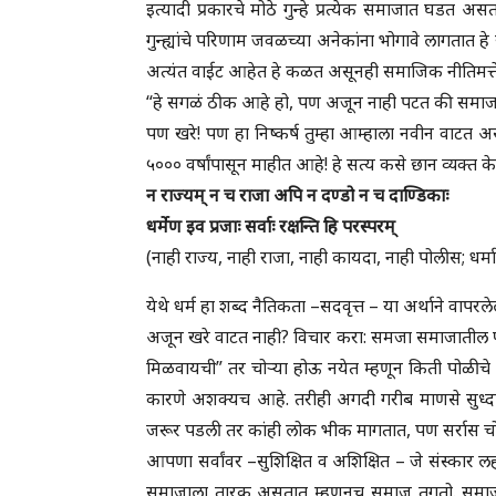
इत्यादी प्रकारचे मोठे गुन्हे प्रत्येक समाजात घडत
गुन्ह्यांचे परिणाम जवळच्या अनेकांना भोगावे लागतात हे 
अत्यंत वाईट आहेत हे कळत असूनही समाजिक नीतिमत्तेच्
“हे सगळं ठीक आहे हो, पण अजून नाही पटत की समाजात 
पण खरे! पण हा निष्कर्ष तुम्हा आम्हाला नवीन वाटत 
५००० वर्षांपासून माहीत आहे! हे सत्य कसे छान व्यक्त के
न राज्यम् न च राजा अपि न दण्डो न च दाण्डिकाः
धर्मेण इव प्रजाः सर्वाः रक्षन्ति हि परस्परम्
(नाही राज्य, नाही राजा, नाही कायदा, नाही पोलीस; धर्म
येथे धर्म हा शब्द नैतिकता –सदवृत्त – या अर्थाने वापर
अजून खरे वाटत नाही? विचार करा: समजा समाजातील फ
मिळवायची” तर चोऱ्या होऊ नयेत म्हणून किती पोळीचे
कारणे अशक्यच आहे. तरीही अगदी गरीब माणसे सुध्दा 
जरूर पडली तर कांही लोक भीक मागतात, पण सर्रास चो
आपणा सर्वांवर –सुशिक्षित व अशिक्षित – जे संस्कार
समाजाला तारक असतात म्हणूनच समाज तगतो. समाजातील