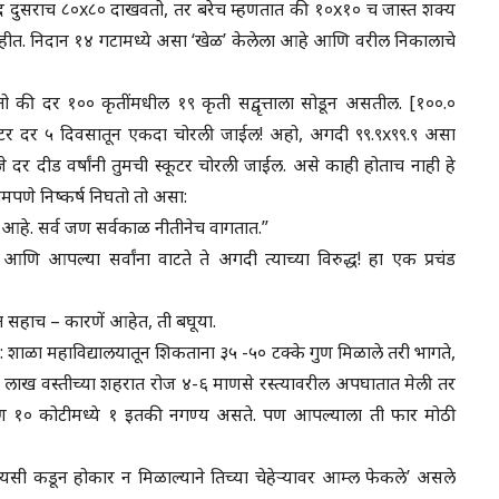
ाद दुसराच ८०x८० दाखवतो, तर बरेच म्हणतात की १०x१० च जास्त शक्य
नाहीत. निदान १४ गटामध्ये असा ‘खेळ’ केलेला आहे आणि वरील निकालाचे
 की दर १०० कृतींमधील १९ कृती सद्वृत्ताला सोडून असतील. [१००.०
कूटर दर ५ दिवसातून एकदा चोरली जाईल! अहो, अगदी ९९.९x९९.९ असा
े दर दीड वर्षांनी तुमची स्कूटर चोरली जाईल. असे काही होताच नाही हे
पणे निष्कर्ष निघतो तो असा:
हे. सर्व जण सर्वकाळ नीतीनेच वागतात.”
आपल्या सर्वांना वाटते ते अगदी त्याच्या विरुद्ध! हा एक प्रचंड
त सहाच – कारणें आहेत, ती बघूया.
त: शाळा महाविद्यालयातून शिकताना ३५ -५० टक्के गुण मिळाले तरी भागते,
 लाख वस्तीच्या शहरात रोज ४-६ माणसे रस्त्यावरील अपघातात मेली तर
रण १० कोटीमध्ये १ इतकी नगण्य असते. पण आपल्याला ती फार मोठी
त.’प्रेयसी कडून होकार न मिळाल्याने तिच्या चेहेऱ्यावर आम्ल फेकले’ असले