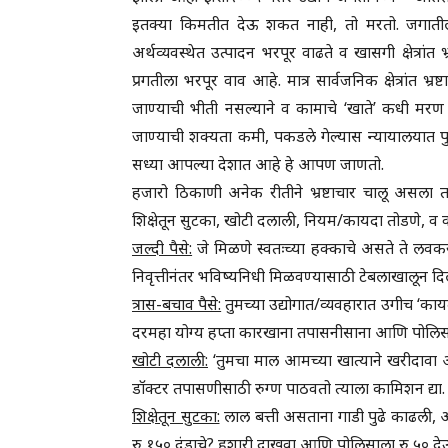
इतक्या किमतीत देऊ शकत नाही, तो मरतो. जगाती
अर्थव्यवस्थेत उत्पादन भरपूर वाढते व खासगी क्षेत्रां
प्रगतीला भरपूर वाव आहे. मात्र सार्वजनिक क्षेत्रांत 
जाण्याची भीती नसल्याने व कामाचे ‘खाते’ कधी मरण
जाण्याची शक्यता कमी, पकडले गेल्यास न्यायालयात पु
सध्या आपल्या देशात आहे हे आपण जाणतो.
हजारो ठिकाणी अनेक रीतीने भ्रष्टाचार चालू असला तरी
शिक्षेतून सुटका, खोटी दलाली, नियम/कायदा तोडणे, व
जल्दी पैसे:
जे मिळणे स्वतःच्या हक्काचे असते ते लवक
निवृत्तीनंतर भविष्यनिधी मिळवण्यासाठी टेबलाखालून दिले
त्रास-बचाव पैसे:
तुमच्या उद्योगात/व्यवहारात उगीच ‘काय
दरमहा योग्य हप्ता कारखाना तपासनीसाना आणि पोलिसा
खोटी दलाली:
‘तुमचा माल आमच्या खात्याने खरीदावा अ
डॉक्टर तपासणीसाठी रुग्ण पाठवतो त्याला कामिशन द्या. आपल
शिक्षेतून सुटका:
लाल बत्ती असताना गाडी पुढे काढली,
रु १५० दंडाचे? हुशारी दाखवा आणि पोलिसाला रु ५० दे