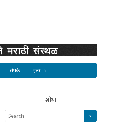
संपर्क
इतर
शोधा