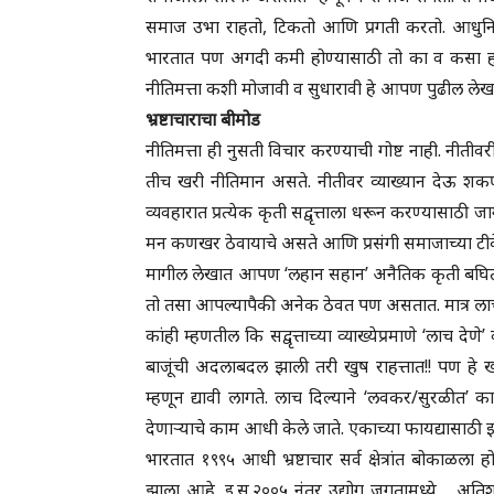
समाज उभा राहतो, टिकतो आणि प्रगती करतो. आधुनिक प
भारतात पण अगदी कमी होण्यासाठी तो का व कसा हो
नीतिमत्ता कशी मोजावी व सुधारावी हे आपण पुढील लेखा
भ्रष्टाचाराचा बीमोड
नीतिमत्ता ही नुसती विचार करण्याची गोष्ट नाही. नीतीवर
तीच खरी नीतिमान असते. नीतीवर व्याख्यान देऊ शकणा
व्यवहारात प्रत्येक कृती सद्वृत्ताला धरून करण्यासाठ
मन कणखर ठेवायाचे असते आणि प्रसंगी समाजाच्या टीकेला
मागील लेखात आपण ‘लहान सहान’ अनैतिक कृती बघितल्य
तो तसा आपल्यापैकी अनेक ठेवत पण असतात. मात्र लाच- 
कांही म्हणतील कि सद्वृत्ताच्या व्याख्येप्रमाणे ‘लाच
बाजूंची अदलाबदल झाली तरी खुष राहत्तात!! पण हे 
म्हणून द्यावी लागते. लाच दिल्याने ‘लवकर/सुरळीत’
देणाऱ्याचे काम आधी केले जाते. एकाच्या फायद्यासाठी 
भारतात १९९५ आधी भ्रष्टाचार सर्व क्षेत्रांत बोकाळला ह
झाला आहे. इ.स.२००५ नंतर उद्योग जगतामध्ये अतिशय त