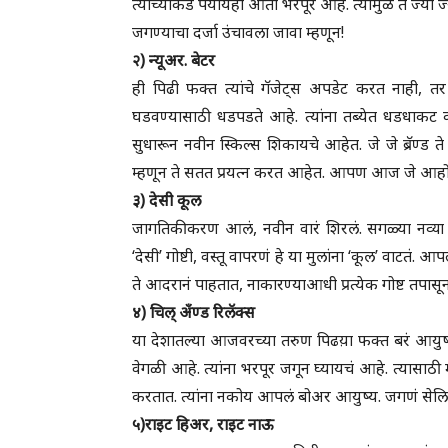
त्यांच्याकडे पर्यायही आता भरपूर आहे. त्यामुळे ते ज्या 
जगण्याचा दर्जा उंचावला जावा म्हणून!
२) न्यूअर. बेटर
ही पिढी फक्त त्यांचे गॅजेट्स अपडेट करत नाही, तर
घडवण्यासाठी धडपडते आहे. त्यांना तब्येत धडधाकट 
सुधारून नवीन स्किल्स शिकायचे आहेत. जे जे ब्रॅण्ड 
म्हणून ते सतत प्रयत्न करत आहेत. आपण आज जे आहोत त्यापे
३) देसी कूल
जागतिकीकरण आलं, नवीन वारं शिरलं. सगळ्या नव्या गोष्
‘देसी’ गोष्टी, वस्तू वापरणं हे या मुलांना ‘कूल’ वाटतं. आपल
ते आदरानं पाहतात, नाकारण्याआधी प्रत्येक गोष्ट तपासू
४) चिल् अँण्ड रिलॅक्स
या देशातल्या आजवरच्या तरुण पिढय़ा फक्त बरं आयुष्
वेगळी आहे. त्यांना भरपूर जगून घ्यायचं आहे. त्यासाठी मन
करतात. त्यांना नकोय आपलं बोअर आयुष्य. जगणं सेलिब्
५)राइट हिअर, राइट नाऊ