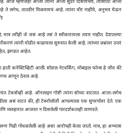
आज म्हणजेही आत्ता! त्यांना आत्ता सुंदर दिसायचंय, त्यासाठी आत्ता
े ते लगेच, तातडीनं मिळवायचं आहे. त्यांना धीर नाहीये, अनुभव घेऊन
ी!
 मात्र तरीही जे जसं आहे तसं ते स्वीकारायला तयार नाहीत. देशातल्या
रणं त्यांनी मोडीत काढायला सुरुवात केली आहे. त्यांच्या प्रश्नांवर उत्तरं
आहेत, झगडत आहेत.
या हाती कनेक्टिव्हिटी आली. सोशल नेटवर्किंग, मोबाइल फोन्स हे जीव की
ीन जगच आणून ठेवलं आहे.
त्यंत टेकसॅव्ही आहे. ऑनलाइन गोष्टी त्यांना सोप्या वाटतात. आत्ता-लगेच
ा पिढीला असं वाटतं की, ही टेक्नॉलॉजी आपल्याला एक सुपरपॉवर देते. एक
त आणि व्यवहारात आजवर न दिसलेली पारदर्शकताही जाणवते.
 तरुण पिढी गोंधळलेली आहे असा आरोपही केला जातो. मात्र, हा अभ्यास