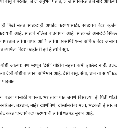
ज्या वस्तू वापरतात, जे जे अनुभव घेतात, जे जे स्वीकारतात ते सारं आपल्या
 ही पिढी सतत स्वत:लाही अपडेट करण्यासाठी, स्वत:चंच बेटर व्हर्जन
करायची आहे, स्वत:चं नॉलेज वाढवायचं आहे. स्वत:कडे असलेले स्किल
ते वापरतात त्यांचा वापर आणि त्यांचा एक्सपिरीयन्स अधिक बेटर असावा
क्षा ‘बेटर’ काहीतरी हवं हे त्यांचं सूत्र.
टी आल्या; पण म्हणून ‘देसी’ गोष्टींचं महत्त्व कमी झालेलं नाही. उलट
्या देशी गोष्टींचा त्यांना अभिमान आहे. देसी वस्तू, सेवा, ज्ञान या सार्यांकडे
न पाहतात.
य घडवण्यासाठी धावल्या. भर तारुण्यात जगणं विसरल्या. ही पिढी थोडी
ोरंजन, तंत्रज्ञान, बाहेर खाणंपिणं, दोस्तांबरोबर मजा, भटकंती हे सारं ते
रेट करत ‘एन्जायेबल’ करण्याची त्यांची धडपड सुरूच आहे.