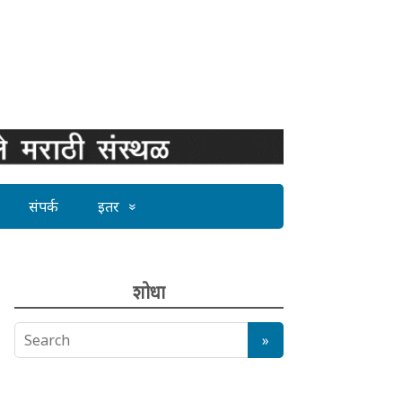
संपर्क
इतर
शोधा