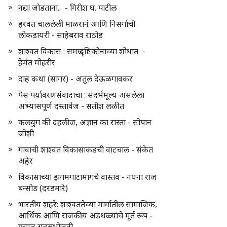
नद्या जोडताना.. - गिरीश घ. पाटील
हरवत चाललेली माळरानं आणि निसर्गाची
लोकडायरी - साहेबराव राठोड
शाश्वत विकास : समग्र दृष्टिकोनाच्या शोधात -
हेमंत मोहरीर
दाह कथा (सागर) - अतुल देऊळगावकर
पैस पर्यावरणसंवादाचा : संदर्भमूल्य असलेला
अभ्यासपूर्ण दस्तावेज - सतीश लळीत
कलयुग की दहलीज, अज्ञान का रास्ता - सोपान
जोशी
गावांची शाश्वत विकासाकडची वाटचाल - संकेत
अहेर
विकासाच्या झगमगाटामागचे वास्तव - नयना राज
बन्सोड (दरडमारे)
भारतीय शहरे: शाश्वततेच्या मार्गातील सामाजिक,
आर्थिक आणि राजकीय अडथळ्यांचे मूर्त रूप -
प्रद्युम्न सहस्रभोजनी