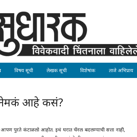
ह
विषय सूची
लेखक सूची
विशेषांक
ताजे अभिप्राय
नेमकं आहे कसं?
कून आपण पुरते कंटाळलो आहोत. इथं घरात चॅनल बदलण्याची सत्ता नाही,