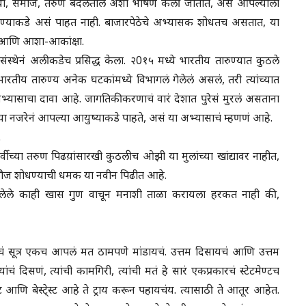
यवस्था, समाज, तरुण बदलतील अशी भाषणं केली जातात, असं आपल्याला
 तारुण्याकडे असं पाहत नाही. बाजारपेठेचे अभ्यासक शोधतच असतात, या
भाव आणि आशा-आकांक्षा.
ंस्थेनं अलीकडेच प्रसिद्ध केला. २0१५ मध्ये भारतीय तारुण्यात कुठले
. भारतीय तारुण्य अनेक घटकांमध्ये विभागलं गेलेलं असलं, तरी त्यांच्यात
 अभ्यासाचा दावा आहे. जागतिकीकरणाचं वारं देशात पुरेसं मुरलं असताना
ा नजरेनं आपल्या आयुष्याकडे पाहते, असं या अभ्यासाचं म्हणणं आहे.
.
पुर्वीच्या तरुण पिढय़ांसारखी कुठलीच ओझी या मुलांच्या खांद्यावर नाहीत,
मौज शोधण्याची धमक या नवीन पिढीत आहे.
त केलेले काही खास गुण वाचून मनाशी ताळा करायला हरकत नाही की,
ाचं सूत्र एकच आपलं मत ठामपणे मांडायचं. उत्तम दिसायचं आणि उत्तम
ंचं दिसणं, त्यांची कामगिरी, त्यांची मतं हे सारं एकप्रकारचं स्टेटमेण्टच
स्ट आणि बेस्टे्स्ट आहे ते ट्राय करून पहायचंय. त्यासाठी ते आतूर आहेत.