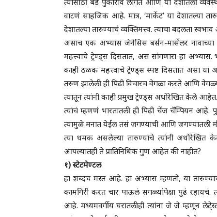
त्यासाठी बंड पुकारावं लागतं आणि या देशातली व्
वाटणं साहजिक आहे. मात्र, ‘मार्केट’ या देशातल्या
देशातल्या तारुण्याचं व्यक्तिमत्त्व. त्याचा बदलता स्व
असाच एक अभ्यास जेनेसिस बर्सन-मार्सेलर नावाच्या स
महत्त्वाचे ट्रेण्ड्स दिसतात, असं सांगणारा हा अभ्यास
काही ठळक महत्त्वाचे ट्रेण्ड्स स्पष्ट दिसतात असा या
तरुण झालेली ही पिढी विचारच वेगळा करते आणि वेगळ्य
त्यातून त्यांनी काही प्रमुख ट्रेण्ड्स अधोरेखित केले आहेत
त्यांचं म्हणणं भारतातली ही पिढी चेंज चॅम्पियन आहे. 
त्यामुळे मनात येईल तसं जगण्याची आणि जगण्यातली 
त्या धमक असलेल्या तारुण्यांचे त्यांनी अधोरेखि
आपल्यातही ते प्रातिनिधिक गुण आहेत की नाहीत?
१) स्टेटमेण्टल
हा शब्दच मस्त आहे. हा अभ्यास म्हणतो, या तारुण्य
कामगिरी करत चार पाऊलं सगळ्यांपेक्षा पुढं रहायचं. त्या
आहे. मध्यमवर्गीय घरातलीही त्यांना जे जे म्हणून लेटे्