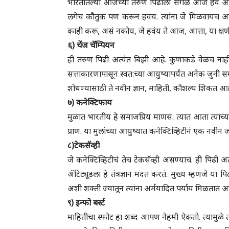
भारतातल्या आजच्या तरुण पिढीला सगळं आज हवं आहे. 
लगेच कौतुक पण करून हवंय. त्यांना जे मिळवायचं आह
काही करू, असं नकोय, जे हवंय ते आज, आत्ता, या क्षण
६) चेंज चॅम्पियन
ही तरुण पिढी अत्यंत बिझी आहे. कुणाकडे वेळच नाही;
सत्ताकारणापासून स्वत:च्या आयुष्यापर्यंत अनेक जुनी समीक
शोधण्यासाठी ते नवीन ज्ञान, माहिती, कौशल्य शिकत 
७) कनेक्टिफाय
मुळात भारतीय हे समाजप्रिय माणसं. त्यात आता त्यांच्
प्राण. या मुलांच्या आयुष्यात कनेक्टिव्हिटीनं एक नव
८)टेकसॅव्ही
जे कनेक्टिव्हिटीचं तेच टेकसॅव्ही असण्याचं. ही पिढी अ
अँटिट्यूडला हे तंत्रज्ञान मदत करतं. मुख्य म्हणजे य
अशी शक्ती ज्यातून त्यांना अर्मयादित पर्याय मिळता
९) इन्फो बर्स्ट
माहितीचा स्फोट हा शब्द आपण नेहमी ऐकतो. त्यामुळे