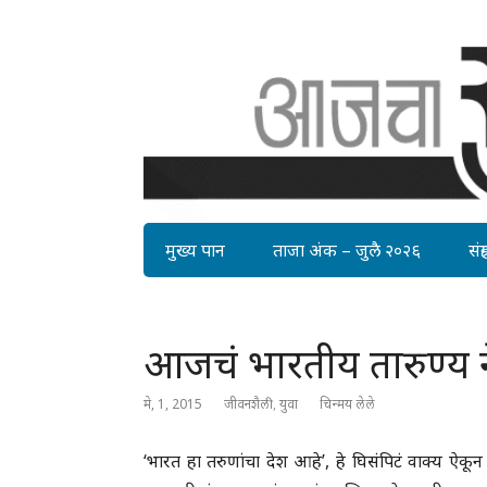
मुख्य पान
ताजा अंक – जुलै २०२६
संग्र
आजचं भारतीय तारुण्य 
मे, 1, 2015
जीवनशैली
,
युवा
चिन्मय लेले
‘भारत हा तरुणांचा देश आहे’, हे घिसंपिटं वाक्य ऐ