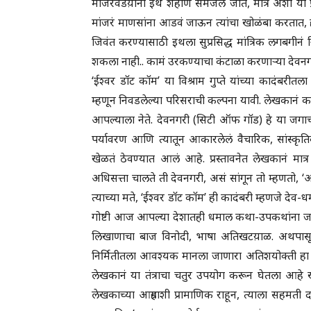
मांजरवेडय़ांना इथे शहाणं समजलं जातं, मात्र अशा या 
मांजरं माणसांना आडवं जाऊन त्यांचा खोळंबा करतात, ह
जिवंत करण्यासाठी इथला सुप्रसिद्ध मांत्रिक लगबगीनं
शकला नाही.. कामं उरकण्याचा कंटाळा करणाऱ्या देवनगर
‘ईश्वर डॉट कॉम’ या विश्राम गुप्ते यांच्या कादंबरीत
म्हणून निवडलेल्या परिसराची कल्पना यावी. लेखकानं 
आपल्याला नेते. देवनगरी (सिटी ऑफ गॉड) हे या जगाच
पर्यावरण आणि त्यातून आकारलेलं वैचारिक, सांस्कृ
खेळतं ठेवण्यात आलं आहे. प्रस्तावनेत लेखकानं मात
अधिसत्ता चालते ती देवनगरी, असं सांगून तो म्हणतो
त्याच्या मते, ‘ईश्वर डॉट कॉम’ ही कादंबरी म्हणजे देव
गोष्टी आज आपल्या देशातही धमाल कथा-उपकथांना जन्म 
लिखाणाचा बाज विनोदी, भाषा अतिखटय़ाळ. अथपासून
निर्मितीतला आवश्यक मानला जाणारा अतिशयोक्ती हा 
लेखकानं या तंत्राचा चतुर उपयोग करून घेतला आहे ख
लेखकाच्या आग्रहाशी प्रामाणिक राहून, त्याला सहमती 