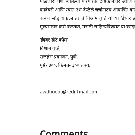
पाळणारा पण त्यातल्या पारंपरिक दृष्टिकोनावर आणि 
कादंबरी आणि त्यात उभं केलेलं चर्चानाटय़ आकर्षित करू
करून सोडू शकला तर ते विश्राम गुप्ते यांच्या ‘ईश्व
मूल्यमापन कसे करतात, मराठी साहित्यविश्वात या कादंबरी
‘ईश्वर डॉट कॉम’
विश्राम गुप्ते,
राजहंस प्रकाशन, पुणे,
पृष्ठे- ३००, किंमत- ३०० रुपये.
awdhooot@rediffmail.com
Comments