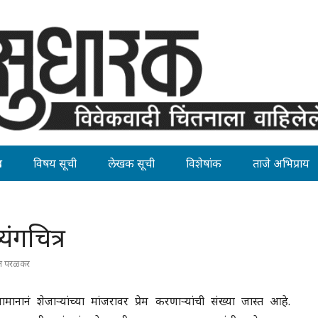
ह
विषय सूची
लेखक सूची
विशेषांक
ताजे अभिप्राय
यंगचित्र
त परळकर
ानानं शेजाऱ्यांच्या मांजरावर प्रेम करणाऱ्यांची संख्या जास्त आहे.