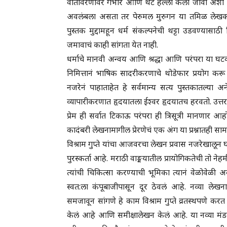
वातावरणावर गंभीर आणि थेट हल्ला केला जावा अशी आप
अवलंबला असता तर पेरुमल मुरुगन या तमिळ लेखक
पुस्तक मुद्दामहून धर्म संकल्पनेची थट्टा उडवण्यास
जमावाचं काही सांगता येत नाही.
धर्माचे मानवी अन्वय आणि श्रद्धा आणि परंपरा या घटक
निमित्तानं भाषिक सादरीकरणाचे थोडेफार प्रयोग करू
नजरेनं पाहाताहेत हे सर्वमान्य सत्य पुस्तकातल्या अ
व्यापारीकरणात हृदयातला ईश्वर हृदयातच हरवतो. उत
प्रेम ही सर्वात टिकाऊ परंपरा ही त्रिसूत्री मानणार
कादंबरी लेखनामागील प्रेरणेचं एक अंग या प्रश्नातही सा
विश्राम गुप्ते यांचा आजवरचा लेखन प्रवास नजरेखालून 
पुरस्कर्ता आहे. मराठी वाङ्मयातील प्रायोगिकतेची तो ने
त्यांची चिकित्सा करण्याची भूमिका त्यानं वेळोवेळी
स्वत:ला कंपूबाजीपासून दूर ठेवलं आहे. नव्या 
समजावून सांगणे हे काम विश्राम गुप्ते व्रतस्थपणे
केलं आहे आणि समीक्षालेखन केलं आहे. या नव्या मं