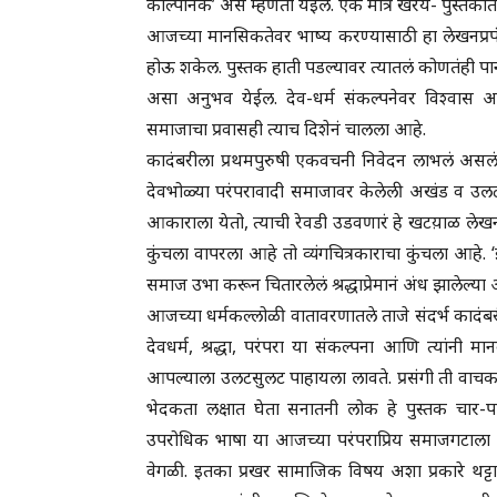
काल्पनिक’ असं म्हणता येईल. एक मात्र खरंय- पुस्त
आजच्या मानसिकतेवर भाष्य करण्यासाठी हा लेखनप्र
होऊ शकेल. पुस्तक हाती पडल्यावर त्यातलं कोणतंह
असा अनुभव येईल. देव-धर्म संकल्पनेवर विश्वास 
समाजाचा प्रवासही त्याच दिशेनं चालला आहे.
कादंबरीला प्रथमपुरुषी एकवचनी निवेदन लाभलं असलं तरी ‘
देवभोळ्या परंपरावादी समाजावर केलेली अखंड व उलटसु
आकाराला येतो, त्याची रेवडी उडवणारं हे खटय़ाळ लेखन
कुंचला वापरला आहे तो व्यंगचित्रकाराचा कुंचला आहे.
समाज उभा करून चितारलेलं श्रद्धाप्रेमानं अंध झालेल्या
आजच्या धर्मकल्लोळी वातावरणातले ताजे संदर्भ कादं
देवधर्म, श्रद्धा, परंपरा या संकल्पना आणि त्यांनी 
आपल्याला उलटसुलट पाहायला लावते. प्रसंगी ती वाचका
भेदकता लक्षात घेता सनातनी लोक हे पुस्तक चार-
उपरोधिक भाषा या आजच्या परंपराप्रिय समाजगटाला 
वेगळी. इतका प्रखर सामाजिक विषय अशा प्रकारे थट्ट