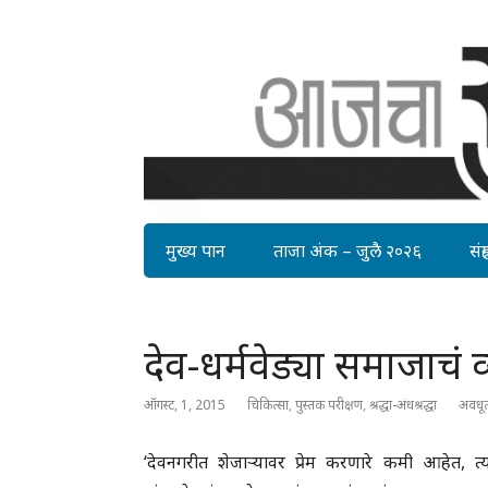
मुख्य पान
ताजा अंक – जुलै २०२६
संग्र
देव-धर्मवेड्या समाजाचं व्
ऑगस्ट, 1, 2015
चिकित्सा
,
पुस्तक परीक्षण
,
श्रद्धा-अंधश्रद्धा
अवधू
‘देवनगरीत शेजाऱ्यावर प्रेम करणारे कमी आहेत, त्याम