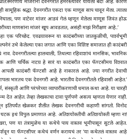
प्रात:स्मरणीय मांजरांना देवनगरीत हमरस्त्यावर यायला बंदी आहे. कारण
ी सामूहिक श्रद्धा. देवनगरीत एकदा एक माणूस साप चावून मेला. त्याला
 निघाला, पण वाटेवर मांजर आडवं गेलं म्हणून मेलेला माणूस जिवंत होऊ
ीच्या माणसांना मांजरं खूप आवडतात, असंही माझं निरीक्षण आहे..’
ला हा एक परिच्छेद. एवढय़ावरून या कादंबरीच्या जातकुळीची, पार्श्वभूमी
कल्पनेनं उभे केलेल्या एका जगात आणि एका विशिष्ट समाजात ही कादंबरी
ं नाव. देवनगरीतल्या हालचाली, तिथल्या रहिवाशांचं मानसिक, भावनिक
तिक आणि चर्चिक नाटय़ हे सारं या कादंबरीत एका फॅण्टसीमय विश्वात
्र आपली कादंबरी फॅण्टसी आहे हे नाकारलं आहे. ज्या नगरीत देवाची
, ‘आपला भारतच एक देवनगरी आहे. भारतीय देवनगरीतले रहिवासी आहेत.’
-धर्म, संस्कृती आणि परंपरेच्या व्यापारीकरणाची धमाल कथा आहे. या चारही
देत आहेत. तेव्हा लेखकाचा दावा पूर्णपणे असत्य म्हणता येणार नाही.
 इतिपर्यंत खेळकर शैलीत लेखक देवनगरीची कहाणी सांगतो. विनोद
घटक इथं विपुल प्रमाणात आहे. अतिशयोक्तीची अतिशयोक्ती म्हणा ना!
रा, पण या तंत्रामुळेच या कथेचे पाय वास्तव भूमीपासून सुटले आहेत.
दर्शवून या फॅण्टसीपर कथेचं वर्णन करायचं तर ‘या कथेतलं वास्तव आहे