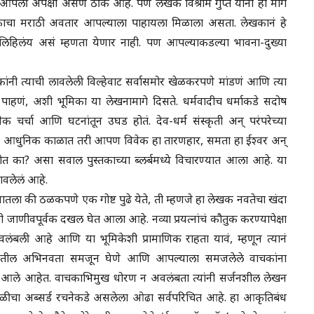
ली अपेक्षा असणं ठीक आहे. पण लेखक विश्राम गुप्ते यांनी हा मार्ग
ाचा मराठी अवतार आपल्याला पाहायला मिळाला असता. लेखकानं हे
ाठी लिहिलंय असं म्हणता येणार नाही. पण आपल्याकडल्या भावना-दुख्या
ांनी त्याची लावलेली विल्हेवाट सर्वासमोर खेळकरपणे मांडणं आणि त्या
 पाहणं, अशी भूमिका या लेखनामागे दिसते. धर्मवादीच धर्माकडे सदोष
नेक चर्चा आणि घटनांतून उघड होतं. देव-धर्म संस्कृती अन् परंपरेच्या
्तर आधुनिक काळात तरी आपण विवेक हा तारणहार, समता हा ईश्वर अन्
 आहोत का? असा सवाल पुस्तकाच्या ब्लर्बमध्ये विचारण्यात आला आहे. या
मावलेलं आहे.
घातला की ठळकपणे एक गोष्ट पुढे येते, ती म्हणजे हा लेखक नवतेचा खंदा
हमी जाणीवपूर्वक दखल घेत आला आहे. नव्या प्रयत्नांचं कौतुक करण्यापेक्षा
 अवलंबली आहे आणि या भूमिकेशी प्रामाणिक राहता यावं, म्हणून त्यानं
लेखनातील अभिनवता समजून घेणे आणि आपल्याला समजलेले वाचकांना
 करत आले आहेत. वाचकाभिमुख धोरण न अवलंबता त्यांनी सर्जनशील लेखन
डळीचा अब्सर्ड रचनेकडे असलेला ओढा सर्वपरिचित आहे. हा आकृतिबंध