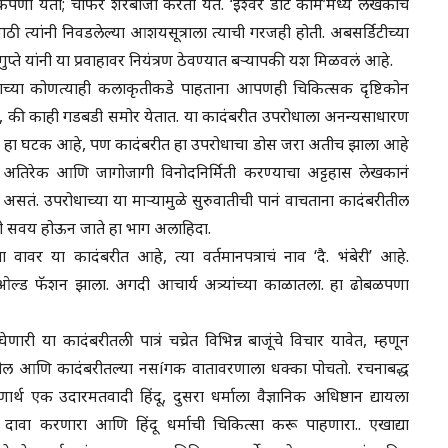
पणा येतो; चौफेर शेरेबाजी करता येते. ‘ईश्वर डॉट कॉम’मध्ये लेखकाचं
ी त्यांनी निवडलेल्या आशयसूत्राला त्याची गरजही होती. अबसर्डिटीच्या
प्ते यांनी या प्रवाहावर नियंत्रण ठेवण्यात बऱ्यापकी यश मिळवलं आहे.
लेखकाच्या कोणत्याही कलाकृतीकडे पाहताना आपणही चिकित्सक दृष्टिकोन
िलं, की काही गडबडी समोर येतात. या कादंबरीत उपरोधाला अनन्यसाधारण
ा हा घटक आहे, पण कादंबरीत हा उपरोधाचा डोस जरा अतीच झाला आहे
चा अतिरेक आणि जागोजागी विनोदनिर्मिती करण्याचा अट्टहास लेखकानं
ं असतं. उपरोधाच्या या माऱ्यामुळे सुरुवातीची पानं वाचताना कादंबरीतील
ी सवय होऊन जाते हा भाग अलाहिदा.
ा वावर या कादंबरीत आहे, त्या वर्तमानपत्राचं नाव ‘दै. भंबेरी’ आहे.
खूप ओल्ड फॅशन झाला. अगदी आचार्य अत्र्यांच्या काळातला. हा ढोबळपणा
 घेणारी या कादंबरीतली पात्रं चच्रेत विभिन्न बाजूंचे विचार यावेत, म्हणून
दातील आणि कादंबरीतल्या नसíगक वातावरणाला धक्का पोचतो. रचनाबद्ध
एक उदारमतवादी हिंदू, दुसरा धर्माला वैज्ञानिक अधिष्ठान द्यायला
वा करणारा आणि हिंदू धर्माची चिकित्सा करू पाहणारा.. एखाद्या