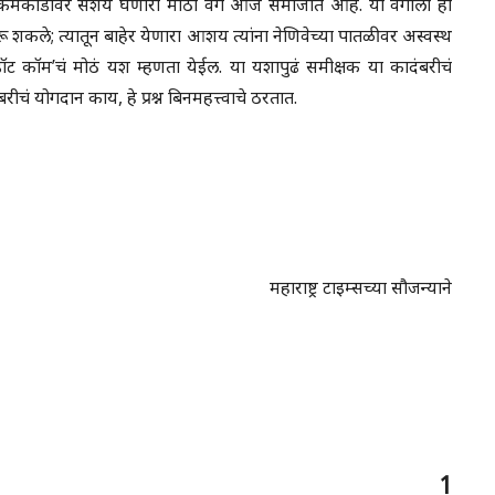
कर्मकांडांवर संशय घेणारा मोठा वर्ग आज समाजात आहे. या वर्गाला ही
 शकले; त्यातून बाहेर येणारा आशय त्यांना नेणिवेच्या पातळीवर अस्वस्थ
र डॉट कॉम’चं मोठं यश म्हणता येईल. या यशापुढं समीक्षक या कादंबरीचं
चं योगदान काय, हे प्रश्न बिनमहत्त्वाचे ठरतात.
महाराष्ट्र टाइम्सच्या सौजन्याने
1