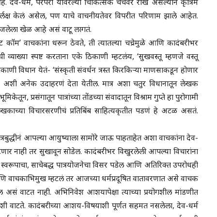
देव-धर्म, परंपरा यावरल्या चिकित्सक चर्चेवर रोख असल्यानं कृत्रिम
दुर्लक्ष केलं असेल, पण याचे वाचनीयतेवर विपरीत परिणाम झाले आहेत.
ोजलेला खेळ आहे असं वाटू लागतं.
ॉट कॉम’ वाचकांना धरून ठेवते, ती त्यातल्या चच्रेमुळे आणि कादंबरीभर
ची व्याख्या स्पष्ट करताना एके ठिकाणी म्हटलंय, ‘सुखवस्तू म्हणजे वस्तू
काणी विधान येतं- ‘संस्कृती संवर्धन त्रस्त किरकिऱ्या माणसाकडून होणार
,’ अशी अनेक उदाहरणं देता येतील. मात्र अशा चतुर विधानातून लेखक
ून, प्रसंगातून पात्रांच्या तोंडच्या संवादातून विश्राम गुप्ते हा पुरोगामी
काच्या विचारसरणीचं प्रतिबिंब साहित्यकृतीत पडणं हे अटळ असतं.
्वतंत्रबुद्धीनं आपल्या आयुष्याला सामोरे जाऊ पाहताहेत अशा वाचकांना देव-
टणार नाही तर सुखावून सोडेल. कादंबरीभर विखुरलेली आपल्या विचारांना
चीव स्वरूपाचा, साचेबद्ध पात्रयोजनेचा विसर पडेल आणि अतिरिक्त उपरोधही
ि वाचकाभिमुख म्हटलं तर आजच्या धर्मप्रदूषित वातावरणात असे वाचक
ल असं वाटत नाही. अभिनिवेश आशयापेक्षा त्याच्या प्रयोगशील मांडणीत
ी वाटते. कादंबरीच्या आशय-विषयाशी पूर्णत सहमत नसलेला, देव-धर्म