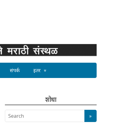
संपर्क
इतर
शोधा