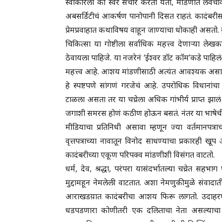
स्वीकारला की स्वैर संचार करता येतो, मांडणीत लवचीक
अबसर्डिटीचं आकर्षण पानोपानी दिसत राहतं. कादंबरीसाठ
प्रेमप्रवाहात कथाविषय वाहून जाण्याचा धोकाही असतो. गु
चिकित्सा या गोष्टीला सर्वाधिक महत्त्व देणाऱ्या 
ठेवायला पाहिजे. या नजरेनं ‘ईश्वर डॉट कॉम’कडे पाह
महत्त्व आहे. आशय मांडणीसाठी अत्यंत आवश्यक अस
हे स्पष्टपणे सांगणं गरजेचं आहे. उपरोधिक विधानां
टाळला असता तर या चच्रेला अधिक गांभीर्य प्राप्त झाल
जगाशी समरस होणं कठीण होऊन बसतं. नंतर या भाषेच
मीडियाचा प्रतिनिधी असावा म्हणून ज्या वर्तमानपत्राच
वृत्तपत्राच्या नावातून विनोद साधण्याचा प्रकारही 
कादंबरीच्या एकूण परिपक्व मांडणीशी विसंगत वाटतो.
धर्म, देव, श्रद्धा, परंपरा यासंदर्भातल्या चच्रेत सहभाग
मुद्दामहून नेमलेली वाटतात. अशा नेमणुकीमुळे संवा
आराखडय़ात कादंबरीचा आशय फिरू लागतो. उदाहरणार्थ 
धडपडणारा कोणीतरी एक दलिताचा नेता असल्याचा दा