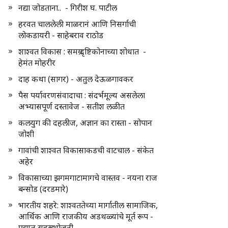
नद्या जोडताना.. - गिरीश घ. पाटील
हरवत चाललेली माळरानं आणि निसर्गाची
लोकडायरी - साहेबराव राठोड
शाश्वत विकास : समग्र दृष्टिकोनाच्या शोधात -
हेमंत मोहरीर
दाह कथा (सागर) - अतुल देऊळगावकर
पैस पर्यावरणसंवादाचा : संदर्भमूल्य असलेला
अभ्यासपूर्ण दस्तावेज - सतीश लळीत
कलयुग की दहलीज, अज्ञान का रास्ता - सोपान
जोशी
गावांची शाश्वत विकासाकडची वाटचाल - संकेत
अहेर
विकासाच्या झगमगाटामागचे वास्तव - नयना राज
बन्सोड (दरडमारे)
भारतीय शहरे: शाश्वततेच्या मार्गातील सामाजिक,
आर्थिक आणि राजकीय अडथळ्यांचे मूर्त रूप -
प्रद्युम्न सहस्रभोजनी