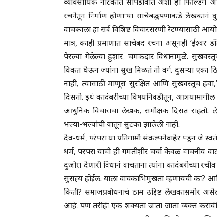
व्यावसायिक नाटकात सापडावीत अशी ही फिल्डिंग आहे. 
रचनेतून निर्माण होणाऱ्या साचेबद्धपणाकडे लेखकानं 
वाचकाला हा सर्व विशिष्ट विचारसरणी रेटण्यासाठी आय
मात्र, काही प्रमाणात साचेबंद रचना असूनही ‘ईश्वर ड
पेरल्या गेलेल्या हुशार, चमकदार विधानांमुळे. सुखवस्तू
विकत घेऊन ज्यांना सुख मिळतं तो वर्ग. दुसऱ्या एका ठि
नाही, त्यासाठी माणूस सुरक्षित आणि सुखवस्तूच हवा
दिसतो. इथं कादंबरीच्या विषयनिवडीतून, आशयामागील भूमिकेत
आधुनिक विचाराचा लेखक, समीक्षक दिसत राहतो. लेख
भल्या-भल्यांची यातून सुटका झालेली नाही.
देव-धर्म, परंपरा या प्रतिगामी संकल्पनेबाहेर पडून जे स
धर्म, परंपरा याची ही गमतीशीर चर्चा केवळ वाचनीय वा
दुजोरा देणारी विधानं वाचताना त्यांना कादंबरीच्या र
सुसह्य़ होईल. याला वाचकाभिमुखता म्हणायची का? आण
किती? समाजप्रबोधनाचं ठाम उद्दिष्ट लेखकासमोर असे
आहे. पण तरीही एक शक्यता जाता जाता व्यक्त करावीश