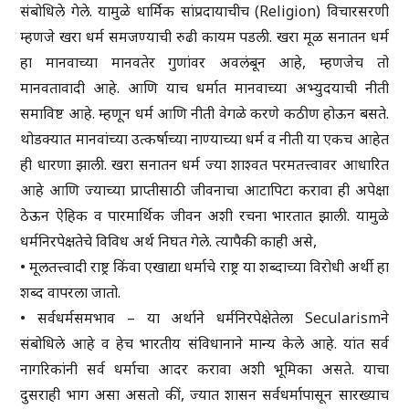
संबोधिले गेले. यामुळे धार्मिक सांप्रदायाचीच (Religion) विचारसरणी
म्हणजे खरा धर्म समजण्याची रुढी कायम पडली. खरा मूळ सनातन धर्म
हा मानवाच्या मानवतेर गुणांवर अवलंबून आहे, म्हणजेच तो
मानवतावादी आहे. आणि याच धर्मात मानवाच्या अभ्युदयाची नीती
समाविष्ट आहे. म्हणून धर्म आणि नीती वेगळे करणे कठीण होऊन बसते.
थोडक्यात मानवांच्या उत्कर्षाच्या नाण्याच्या धर्म व नीती या एकच आहेत
ही धारणा झाली. खरा सनातन धर्म ज्या शाश्वत परमतत्त्वावर आधारित
आहे आणि ज्याच्या प्राप्तीसाठी जीवनाचा आटापिटा करावा ही अपेक्षा
ठेऊन ऐहिक व पारमार्थिक जीवन अशी रचना भारतात झाली. यामुळे
धर्मनिरपेक्षतेचे विविध अर्थ निघत गेले. त्यापैकी काही असे,
• मूलतत्त्वादी राष्ट्र किंवा एखाद्या धर्माचे राष्ट्र या शब्दाच्या विरोधी अर्थी हा
शब्द वापरला जातो.
• सर्वधर्मसमभाव – या अर्थाने धर्मनिरपेक्षेतेला Secularismने
संबोधिले आहे व हेच भारतीय संविधानाने मान्य केले आहे. यांत सर्व
नागरिकांनी सर्व धर्माचा आदर करावा अशी भूमिका असते. याचा
दुसराही भाग असा असतो कीं, ज्यात शासन सर्वधर्मापासून सारख्याच