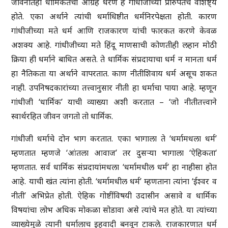
जीवनातही धार्मिकतेचा आग्रह धरणे हे गांधीजीच्या प्रारुपतेचे वैशिष्ट्य
होते. एका अर्थाने त्यांची धर्माधिष्ठीत धर्मनिरपेक्षता होती. कारण
गांधीजीच्या मते धर्म आणि राजकारण यांची फारकत करणे केवळ
अशक्य आहे. गांधीजीच्या मते हिंदू माणसाची कोणतीही लहान मोठी
क्रिया ही धर्माने बाधित असते. ते धार्मिक संप्रदायाचा धर्म न मानता धर्म
हा नैतिकता या अर्थाने वापरतात. काण नीतीशिवाय धर्म असूच शकत
नाही. उपनिषदकारांच्या तत्त्वानुसार नीती हा धर्माचा पाया आहे. म्हणून
गांधीजी ‘धार्मिक’ याची व्याख्या अशी करतात – ‘जो नीतीतत्त्वाने
स्वार्थरहित जीवन जगतो तो धार्मिक.
गांधीजी धर्माचे दोन भाग करतात. एका भागाला ते ‘धर्मामधला धर्म’
म्हणतात म्हणजे ‘आंतला आवाज’ तर दुसऱ्या भागाला ‘ऐहिकता‘
म्हणतात. सर्व धार्मिक संप्रदायांमधला ‘धर्मामधील धर्म’ हा नाहीसा होत
आहे. याची खंत त्यांना होती. ‘धर्मामधील धर्म’ म्हणताना त्यांना ‘ईश्वर व
नीती’ अभिप्रेत होती. ऐहिक गोष्टींविषयी उदासीन असावे व धार्मिक
विषयांचा लोभ अधिक मोकळा सोडावा असे त्यांचे मत होते. या त्यांच्या
व्याख्येमुळे त्यानी धर्मालाच इहवादी बनवून टाकले. राजकारणात धर्म