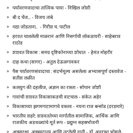
पर्यावरणवादाचा तात्त्विक पाया - निखिल जोशी
बी द चेंज... - विजय तांबे
नद्या जोडताना.. - गिरीश घ. पाटील
हरवत चाललेली माळरानं आणि निसर्गाची लोकडायरी - साहेबराव
राठोड
शाश्वत विकास : समग्र दृष्टिकोनाच्या शोधात - हेमंत मोहरीर
दाह कथा (सागर) - अतुल देऊळगावकर
पैस पर्यावरणसंवादाचा : संदर्भमूल्य असलेला अभ्यासपूर्ण दस्तावेज -
सतीश लळीत
कलयुग की दहलीज, अज्ञान का रास्ता - सोपान जोशी
गावांची शाश्वत विकासाकडची वाटचाल - संकेत अहेर
विकासाच्या झगमगाटामागचे वास्तव - नयना राज बन्सोड (दरडमारे)
भारतीय शहरे: शाश्वततेच्या मार्गातील सामाजिक, आर्थिक आणि
राजकीय अडथळ्यांचे मूर्त रूप - प्रद्युम्न सहस्रभोजनी
अन्नसुरक्षा, अन्नस्वराज्य आणि तुटलेली नाती - डॉ. अनुराधा भोसले