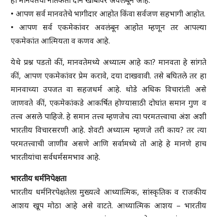
ही मानवतेची नैतिकता दोन खांबावर अवलंबून आहे.
• आपण सर्व मानवतेचे भागीदार आहोत किंवा सर्वजण सहभागी आहोत.
• आपण सर्व एकमेकांवर अवलंबून आहोत म्हणून तर आपल्या
एकमेकांत आत्मियता व कणव आहे.
येथे प्रश्न पडतो कीं, मानवतेमध्ये अध्यात्म आहे का? मानवता हे सांगते
कीं, आपण एकमेकांवर प्रेम करावे, दया दाखवावी. तसे बघितले तर हा
मानवाच्या उपजत वा सहजधर्म आहे. थोडे अधिक विचारांती असे
जाणवते कीं, एकमेकांकडे आकर्षित होण्यासाठी दोघांत समान गुण व
तत्त्व असले पाहिजे. हे समान तत्त्व म्हणजेच त्या परमतत्त्वाचा अंश अशी
भारतीय विचारसरणी आहे. शेवटी अध्यात्म म्हणजे तरी काय? तर त्या
परमतत्त्वाची जाणीव असणे आणि सर्वामध्ये तो आहे हे मानणे हाच
भारतीयांचा सर्वधर्मसमभाव आहे.
भारतीय धर्मनिपेक्षता
भारतीय धर्मनिरपेक्षतेला मुख्यत्वे आध्यात्मिक, सांस्कृतिक व राजकीय
आशय खूप मोठा आहे असे वाटते. आध्यात्मिक आशय – भारतीय