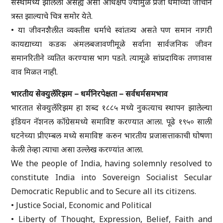
संस्थामध्ये झालेला असह्य असा अधिक्षेप ज्यामुळे प्रजा धर्माच्या जाचाने
त्रस्त झाल्याचे चित्र समोर येते.
• या जीवनशैलीत व्यक्तीस धर्माचे स्वांतत्र्य असते पण समान नागरी
कायद्याच्या कडक अंमलबजावणीमूळे सर्वाना सार्वजनिक जीवन
समानरितीने व्यतित करण्यास भाग पडते. त्यामूळे सांप्रदायिक तणावास
वाव मिळत नाही.
भारतीय सेक्युलॅरिझम – धर्मनिरपेक्षता – सर्वधर्मसमभाव
भारतात सेक्युलॅरिझम हा शब्द १८८५ मध्ये नुकत्याच स्थापन झालेल्या
इंडियन नॅशनल कॉग्रेसमध्ये समाविष्ट करण्यात आला. पूढे १९५० साली
घटनेच्या प्रीएम्बल मध्ये समाविष्ट करुन भारतीय प्रजासत्ताकाची घोषणा
केली तेव्हा त्याचा असा उल्लेख करण्यांत आला.
We the people of India, having solemnly resolved to
constitute India into Sovereign Socialist Secular
Democratic Republic and to Secure all its citizens.
• Justice Social, Economic and Political
• Liberty of Thought, Expression, Belief, Faith and