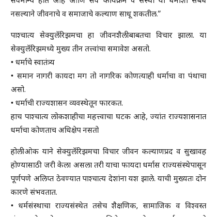
सर्वमान्य होत आहे आणि सर्व कार्यक्रम व संस्था या धर्माशी संबंध
नसल्याने जीवनाचे व समाजाचे कल्याण साधू शकतील.”
पाश्चात्य सेक्युलॅरिझमचा हा जीवनशैलीबाबतचा विचार झाला. या
सेक्युलॅरिझमध्ये मुख्य तीन तत्त्वांचा समावेश असतो.
• धर्माचे स्वातंत्र्य
• समान नागरी कायदा मग तो नागरिक कोणत्याही धर्माचा वा पंथाचा
असो.
• धर्माची राज्यशासन व्यवस्थेतून फारकत.
हाच पाश्चात्य लोकशाहीचा महत्त्वाचा घटक आहे, ज्यांत राज्यशासनात
धर्माचा कोणताच अधिक्षेप नसतो
होलीओक याने सेक्युलॅरिझमचा विचार जीवन कल्याणप्रद व सुखावह
होण्यासाठी जरी केला असला तरी याचा फायदा धर्मास राज्यसंस्थेपासून
पूर्णपणे अलिप्त ठेवण्यात पाश्चात्य देशांना यश झाले. याची मुख्यतः दोन
कारणे संभवतात.
• धर्मसंस्थाचा राज्यसंस्थेत तसेच शैक्षणिक, सामाजिक व विश्वस्त