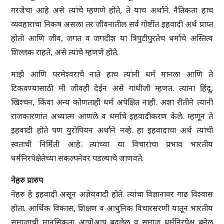
गरजेचा आहे असे त्यांचे म्हणणे होते, ते याच अर्थाने. नैतिकता हाच
व्यवहाराचा निकष असला तर जीवनातील सर्व गोष्टींत इहवादी अर्थ प्राप्त
होतो आणि जीव, जगत व जगदीश या त्रिपुटीपुरतेच धर्माचे अस्तित्व
शिल्लक राहते, असे त्यांचे म्हणणे होते.
माझे आणि परमेश्वराचे नाते हाच त्यांनी धर्म मानला आणि ते
टिकवण्यासाठी मी जीवही देईन असे गांधीजी म्हणत. त्यांना हिंदू,
खिश्चन, किंवा अन्य कोणताही धर्म अपेक्षित नाही. अशा रीतीने त्यांनी
राजकारणांत अध्यात्म आणले व धर्माचे इहवादीकरण केले. म्हणून ते
इहवादी होते पण युरोपियन अर्थाने नव्हे. हा इहवादाचा अर्थ त्यांची
स्वतःची निर्मिती आहे. त्यांच्या या विचारांचा प्रभाव भारतीय
धर्मनिरपेक्षेतेच्या संकल्पनेवर पडल्याचे जाणवते.
नेहरु प्रारुप
नेहरु हे इहवादी असून अज्ञेयवादी होते. त्यांचा विज्ञानावर गाढ विश्वास
होता. आर्थिक विकास, शिक्षण व आधुनिक विचारसरणी यातून भारतीय
समाजाची मानसिकता आपोआप बदलेल व समाज धर्मनिरपेक्ष बनेल