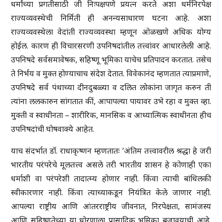
धर्मांच्या प्रगतीसाठी जी निःपक्षपणे प्रयत्न करते अशा धर्मनिरपेक्ष
राज्यव्यवस्थेची निर्मिती ही अनन्यसाधारण घटना आहे. अशा
राज्यव्यवस्थेला वेदांती राज्यव्यवस्था म्हणून ओळखणे अधिक योग्य
होईल. कारण ही विचारसरणी उपनिषदांतील तत्त्वांवर आधारलेली आहे.
उपनिषदे सर्वसमावेषक, सहिष्णू भूमिका याचेच प्रतिपादन करतात. तसेच
ते निर्भय व मुक्त होण्याचाच संदेश देतात. विवेकानंद म्हणतात त्याप्रमाणे,
उपनिषदे सर्व पंथाच्या दीनदुबळ्या व दलित लोकांना जागृत करुन ती
त्यांना ललकारुन सांगतात कीं, आपापल्या पायावर उभे रहा व मुक्त व्हा.
मुक्ती व स्वाधीनता – शारीरिक, मानसिक व आध्यात्मिक स्वाधीनता हीच
उपनिषदांची घोषवाक्ये आहेत.
याच संदर्भात डॉ. राधाकृष्णन म्हणतातः ‘अंतिम तत्त्वावरील श्रद्धा हे जरी
भारतीय परंपरेचे मूलतत्त्व असले तरी भारतीय शासन हे कोणाही एका
धर्माशी वा परंपरेशी तादात्म्य होणार नाही. किंवा त्याची बांधिलकी
स्वीकारणार नाही. किंवा त्याच्याकडून नियंत्रित केले जाणार नाही.
आपल्या राष्ट्रीय आणि आंतरराष्ट्रीय जीवनात, निरपेक्षता, सामंजस्य
आणि सहिष्णूतेच्या या धोरणाला प्रासादिक भूमिका बजावयाची आहे.