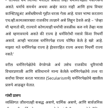
• जोपर्यंत धर्म त्याच्या मर्यादेत असतो तेव्हा धर्मनिरपेक्षता नैसर्गिकच
असते. धर्माचे समर्थन अथवा अव्हेर करत नाही आणि हाच विचार
कान्स्टिट्यूअंट असेंब्लीमध्ये गृहीत धरला गेला आहे. यावर भाष्य करताना
एच.व्ही.कामतसारख्या राजकीय तज्ज्ञाने असे लिहून ठेवले आहे – ‘जेव्हा
मी म्हणतो की, राज्याने कोणत्याही धर्माची जवळीक करु नये तेंव्हा मला
असे म्हणावयाचे असते की राज्य हे धर्मविरोधी नसावे किंवा निधर्मी
असावे. आम्ही भारतास धर्मनिरपेक्ष राज्य घोषित केले हे खरे आहे.
माझ्या मते धर्मनिरपेक्ष राज्य हे ईश्वररहित राज्य अथवा निधर्मी राज्य
नसते.‘
वरील धर्मनिरपेक्षेतेचे वेगवेगळे अर्थ तसेच राजकीय धुरिणांची
विचारप्रणाली आणि संविधानाने मान्य केलेले धर्मनिरपेक्षतेचे तत्त्व या
सर्वांचा विचार करता भारतात (Secularismचे) धर्मनिरपेक्षतेचे खालील
प्रारुपे आढळून येतात.
गांधी प्रारुप
व्यक्तिगत जीवनातही सश्रद्ध असणे, धार्मिक असणे, आणि सार्वजनिक