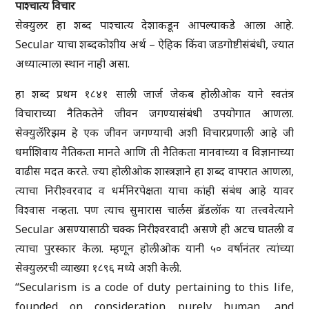
पाश्चात्य विचार
सेक्युलर हा शब्द पाश्चात्य देशाकडून आपल्याकडे आला आहे.
Secular याचा शब्दकोशीय अर्थ – ऐहिक किंवा जडगोष्टीसंबंधी, ज्यात
अध्यात्माला स्थान नाही असा.
हा शब्द प्रथम १८४१ साली जार्ज जेकब होलीओक याने स्वतंत्र
विचाराच्या नैतिकतेने जीवन जगण्यासंबंधी उपयोगात आणला.
सेक्युलॅरिझम हे एक जीवन जगण्याची अशी विचारप्रणाली आहे जी
धर्माशिवाय नैतिकता मानते आणि ती नैतिकता मानवाच्या व विज्ञानाच्या
वाढीस मदत करते. ज्या होलीओक शास्त्रज्ञाने हा शब्द वापरात आणला,
त्याचा निरीश्वरवाद व धर्मनिरपेक्षता याचा कांही संबंध आहे यावर
विश्वास नव्हता. पण त्याच सुमारास चार्लस ब्रॅडलॉक या तत्त्ववेत्याने
Secular असण्यासाठी चक्क निरीश्वरवादी असणे ही अटच घातली व
त्याचा पुरस्कार केला. म्हणून होलीओक यानी ५० वर्षानंतर त्यांच्या
सेक्युलरची व्याख्या १८९६ मध्ये अशी केली.
“Secularism is a code of duty pertaining to this life,
founded on consideration purely human, and