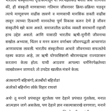
भारतीय संस्कृतीच्या दृष्टिकोनांतून या निरपेक्षतेकडे बघता असे जाणवते
कीं, ही संस्कृती माणसाच्या गतिमान जीवनावर क्रिया-प्रक्रिया घडवून
त्याचे माणूसपण वाढीस लावणे व माणसाची मानसिक शक्ती वाढीस
लावून त्याच्या ठिकाणी मानवतेचा पूर्ण विकास करुन देणे हे जीवन
संस्कृतीचे खरे काम असते. समाजातील प्रत्येक व्यक्ती समाधानी राहावी
हाच उद्देश असतो. आणि यासाठी भारतीय ऋषी-मुनींनी जीवनाचा
सखोल अभ्यास, चिंतन व मनन करुन वर्णाश्रम जीवनपद्धती आचरणांत
आणावयास लावली. भारतीय संस्कृतीच्या आधारे जीवनाच्या सफलतेचे
रहस्य कशात आहे, तर ऋषी योगवसिष्ठांनी श्रीरामचंद्रास राज्यशासन
करताना केला होता. याची आठवण आपल्या धर्मनिरपेक्षतेच्या
व्याख्येवरून जाणवते. तो उपदेश खालील मंत्राने केला.
अंतस्त्यागी बहिःसंगो,अंतर्बोधो बहिर्जडः!
अंतरेको बहिर्नाना लोके विहार राघव!!
अर्थः तू मनाने प्रपंचातून सुटलेला पण देहाने प्रपंचात गुंतलेला, मनात
आत्मज्ञान जागे असलेला, पण देहाने ज्ञान नसल्यासारखे वागणारा, मनाने