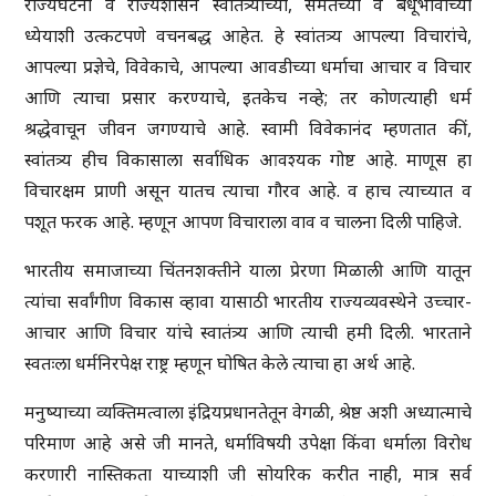
राज्यघटना व राज्यशासन स्वातंत्र्याच्या, समतेच्या व बंधूभावाच्या
ध्येयाशी उत्कटपणे वचनबद्ध आहेत. हे स्वांतत्र्य आपल्या विचारांचे,
आपल्या प्रज्ञेचे, विवेकाचे, आपल्या आवडीच्या धर्माचा आचार व विचार
आणि त्याचा प्रसार करण्याचे, इतकेच नव्हे; तर कोणत्याही धर्म
श्रद्धेवाचून जीवन जगण्याचे आहे. स्वामी विवेकानंद म्हणतात कीं,
स्वांतत्र्य हीच विकासाला सर्वाधिक आवश्यक गोष्ट आहे. माणूस हा
विचारक्षम प्राणी असून यातच त्याचा गौरव आहे. व हाच त्याच्यात व
पशूत फरक आहे. म्हणून आपण विचाराला वाव व चालना दिली पाहिजे.
भारतीय समाजाच्या चिंतनशक्तीने याला प्रेरणा मिळाली आणि यातून
त्यांचा सर्वांगीण विकास व्हावा यासाठी भारतीय राज्यव्यवस्थेने उच्चार-
आचार आणि विचार यांचे स्वातंत्र्य आणि त्याची हमी दिली. भारताने
स्वतःला धर्मनिरपेक्ष राष्ट्र म्हणून घोषित केले त्याचा हा अर्थ आहे.
मनुष्याच्या व्यक्तिमत्वाला इंद्रियप्रधानतेतून वेगळी, श्रेष्ठ अशी अध्यात्माचे
परिमाण आहे असे जी मानते, धर्माविषयी उपेक्षा किंवा धर्माला विरोध
करणारी नास्तिकता याच्याशी जी सोयरिक करीत नाही, मात्र सर्व