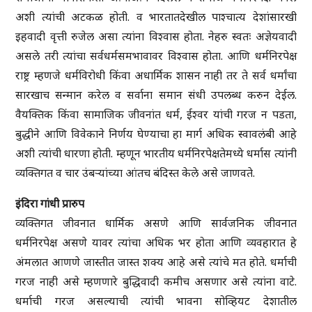
अशी त्यांची अटकळ होती. व भारतातदेखील पाश्चात्य देशांसारखी
इहवादी वृत्ती रुजेल असा त्यांना विश्वास होता. नेहरु स्वतः अज्ञेयवादी
असले तरी त्यांचा सर्वधर्मसमभावावर विश्वास होता. आणि धर्मनिरपेक्ष
राष्ट्र म्हणजे धर्मविरोधी किंवा अधार्मिक शासन नाही तर ते सर्व धर्मांचा
सारखाच सन्मान करेल व सर्वाना समान संधी उपलब्ध करुन देईल.
वैयक्तिक किंवा सामाजिक जीवनांत धर्म, ईश्वर यांची गरज न पडता,
बुद्धीने आणि विवेकाने निर्णय घेण्याचा हा मार्ग अधिक स्वावलंबी आहे
अशी त्यांची धारणा होती. म्हणून भारतीय धर्मनिरपेक्षतेमध्ये धर्मास त्यांनी
व्यक्तिगत व चार उंबऱ्यांच्या आंतच बंदिस्त केले असे जाणवते.
इंदिरा गांधी प्रारुप
व्यक्तिगत जीवनात धार्मिक असणे आणि सार्वजनिक जीवनात
धर्मनिरपेक्ष असणे यावर त्यांचा अधिक भर होता आणि व्यवहारात हे
अंमलात आणणे जास्तीत जास्त शक्य आहे असे त्यांचे मत होते. धर्माची
गरज नाही असे म्हणणारे बुद्धिवादी कमीच असणार असे त्यांना वाटे.
धर्माची गरज असल्याची त्यांची भावना सोव्हियट देशातील