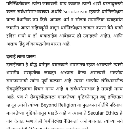
परिस्थितीवरुन त्यांना जाणवली. याच काळांत त्यानी ४२वी घटनादुरुस्ती
करुन सर्वधर्मसमभावाच्या अर्थाचे Secularism म्हणजे धर्मनिरपेक्षता
याला वैधानिक रुप दिले. आपला धर्म न सोडता सामाजिक व्यवहारांत
जास्तीत जास्त सहिष्णूतेने वागून धर्मनिरपेक्षता साकार करता येते याची
इंदिरा गांधी व डॉ. बाबासाहेब आंबेडकर ही उदाहरणे आहेत. आणि
असाच हिंदू जीवनपद्धतीचा वारसा आहे.
दलाई लामा प्रारुप
दलाईलामा हे बौद्ध धर्मगुरु. वास्तव्याने भारतातच रहात असल्याने त्यानी
भारतीय संस्कृतीचा जवळून अभ्यास केला असल्याने भारतीय
समाजमनाची त्यांना पूर्ण कल्पना आहे. त्यांना भारतीय संविधानातील
सेक्युलॅरिझमचा विचार मान्य आहे व सर्वधर्मसमभाव हे तत्त्वही मान्य
आहे. पण ते सेक्युलॅरिझमला मानवतेच्या दृष्टिकोनातून बघू इच्छितात
म्हणून त्यांनी त्यांच्या Beyond Religion या पुस्तकात नीतीचे परिमाण
मानवतेच्या दृष्टिकोनातून मांडले आहे व त्याला ते Secular Ethics हे
नांव देतात. म्हणजे ही ‘धर्मनिरपेक्ष नैतिकता’ असे मानतात. त्यांच्या मते