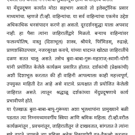
या मेंदूप्रदूषण कार्यात मोठा सहभाग असतो तो इलेक्ट्रॉनिक प्रसार
माध्यमांचा. म्हणजे टी.व्ही. वाहिन्यांचा. या सर्व वाहिन्यांचा एकमेव उद्देश
अधिकाधिक धनसंपादन करणे हा असतो. दूरदर्शनसुद्धा याला अपवाद
नाही. हा पैसा त्यांना जाहिरातींद्वारे मिळतो. बर्‍याच वाहिन्यांवर
फलज्योतिष, वास्तु (दिशाभूल) शास्त्र, श्रीयंत्रे, पिरॅमिडस्, रुद्राक्षे,
प्राणशक्तिउपचार, नजरसुरक्षा कवचे, यांच्या धादान्त खोट्या जाहिरातींचे
दळण सतत चालू असते. तसेच बुवा-बाबा-गुरू-महाराज्-स्वामी-योगी
यांनी प्रयोजित केलेले कार्यक्रम प्रसारित होतात. दर्शकांची (प्रेक्षकांची)
अशी दिशाभूल करतात की ही वाहिनी आपल्याला काही महत्त्वपूर्ण,
उपयुक्त माहिती देत आहे असे वाटावे. प्रत्यक्षात ती प्रयोजित केलेली
जाहिरात असते. त्यातून श्रद्धाळू दर्शकांच्या मेंदुप्रदूषणाचे कार्य
प्रभावीपणे होते.
या ऐतखाऊ बुवा-बाबा-बापू-गुरूंच्या अशा भूलथापांना प्रामुख्याने बळी
पडतात त्या निम्नमध्यमवर्गीय स्त्रिया आणि श्रमिक महिला. टी.व्ही.वरील
कार्यक्रमांतून , प्रवचनांतून, जाहिरातीतून जे दाखवतात, सांगतात ते त्यांना
खरे वाटते. त्यामुळे त्या महिला अनेक निरुपयोगी व्रत-वैकल्ये करतात.