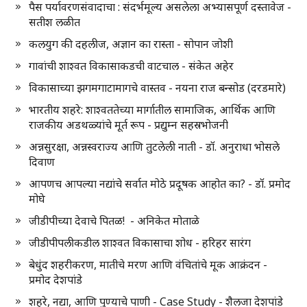
पैस पर्यावरणसंवादाचा : संदर्भमूल्य असलेला अभ्यासपूर्ण दस्तावेज -
सतीश लळीत
कलयुग की दहलीज, अज्ञान का रास्ता - सोपान जोशी
गावांची शाश्वत विकासाकडची वाटचाल - संकेत अहेर
विकासाच्या झगमगाटामागचे वास्तव - नयना राज बन्सोड (दरडमारे)
भारतीय शहरे: शाश्वततेच्या मार्गातील सामाजिक, आर्थिक आणि
राजकीय अडथळ्यांचे मूर्त रूप - प्रद्युम्न सहस्रभोजनी
अन्नसुरक्षा, अन्नस्वराज्य आणि तुटलेली नाती - डॉ. अनुराधा भोसले
दिवाण
आपणच आपल्या नद्यांचे सर्वात मोठे प्रदूषक आहोत का? - डॉ. प्रमोद
मोघे
जीडीपीच्या देवाचे पितळ! - अनिकेत मोताळे
जीडीपीपलीकडील शाश्वत विकासाचा शोध - हरिहर सारंग
बेधुंद शहरीकरण, मातीचे मरण आणि वंचितांचे मूक आक्रंदन -
प्रमोद देशपांडे
शहरे, नद्या, आणि पुण्याचे पाणी - Case Study - शैलजा देशपांडे