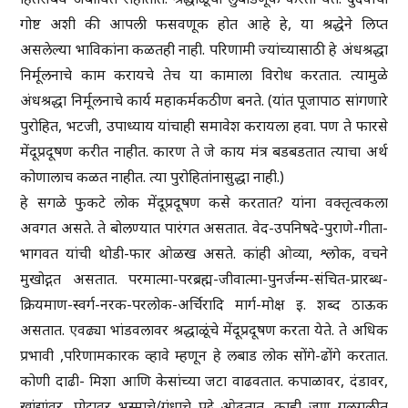
गोष्ट अशी की आपली फसवणूक होत आहे हे, या श्रद्धेने लिप्त
असलेल्या भाविकांना कळतही नाही. परिणामी ज्यांच्यासाठी हे अंधश्रद्धा
निर्मूलनाचे काम करायचे तेच या कामाला विरोध करतात. त्यामुळे
अंधश्रद्धा निर्मूलनाचे कार्य महाकर्मकठीण बनते. (यांत पूजापाठ सांगणारे
पुरोहित, भटजी, उपाध्याय यांचाही समावेश करायला हवा. पण ते फारसे
मेंदूप्रदूषण करीत नाहीत. कारण ते जे काय मंत्र बडबडतात त्याचा अर्थ
कोणालाच कळत नाहीत. त्या पुरोहितांनासुद्धा नाही.)
हे सगळे फुकटे लोक मेंदूप्रदूषण कसे करतात? यांना वक्तृत्वकला
अवगत असते. ते बोलण्यात पारंगत असतात. वेद-उपनिषदे-पुराणे-गीता-
भागवत यांची थोडी-फार ओळख असते. कांही ओव्या, श्लोक, वचने
मुखोद्गत असतात. परमात्मा-परब्रह्म-जीवात्मा-पुनर्जन्म-संचित-प्रारब्ध-
क्रियमाण-स्वर्ग-नरक-परलोक-अर्चिरादि मार्ग-मोक्ष इ. शब्द ठाऊक
असतात. एवढ्या भांडवलावर श्रद्धाळूंचे मेंदूप्रदूषण करता येते. ते अधिक
प्रभावी ,परिणामकारक व्हावे म्हणून हे लबाड लोक सोंगे-ढोंगे करतात.
कोणी दाढी- मिशा आणि केसांच्या जटा वाढवतात. कपाळावर, दंडावर,
खांद्यांवर, पोटावर भस्माचे/गंधाचे पट्टे ओढतात. काही जण गुळगुळीत