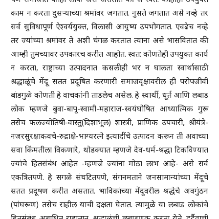
काम न करता दुसर्‍याच्या श्रमांवर जगतात. नुसते जगतात असे नव्हे तर
सर्व सुविधापूर्ण ऐश्वर्ययुक्त, विलासी आयुष्य उपभोगतात. एवढेच नव्हे
तर ज्यांच्या श्रमांवर ते अशी चंगळ करतात त्यांना असे भासवितात की
आम्ही तुमच्यावर उपकारच करीत आहोत. स्वत: कोणतेही उपयुक्त कार्य
न करता, राष्ट्राच्या उत्पादनात कसलीही भर न घालता स्वार्थासाठी
श्रद्धाळूंचे मेंदू सतत प्रदूषित करणारी समाजवृक्षावरील ही परोपजीवी
बांडगुळे कोणती हे वाचकांनी ताडलेच असेल. हे स्वार्थी, धूर्त आणि लबाड
लोक म्हणजे बुवा-बापू-स्वामी-महाराज-स्वयंघोषित आध्यात्मिक गुरू
तसेच फलज्योतिषी-वास्तु(दिशाभूल) शास्त्री, प्राणिक उपचारी, श्रीयंत्रे-
नजरसुरक्षाकवचे-रुद्राक्षे-भाग्यरत्‍ने इत्यादींचे उत्पादन करून ती अवाच्या
सवा किंमतीला विकणारे, थोडक्यात म्हणजे देव-धर्म-श्रद्धा टिकविण्यात
ज्यांचे हितसंबंध आहेत -म्हणजे ज्यांना मोठा लाभ आहे- असे सर्व
एकत्रितपणे. हे सगळे संघटितपणे, संगनमताने जनसामान्यांच्या मेंदूचे
सतत प्रदूषण करीत असतात. भाविकांच्या मेंदूवरील श्रद्धेचे अवगुंठन
(पांघरूण) तसेच राहील याची दक्षता घेतात. त्यामुळे या लबाड लोकांचे
हितसंबंध अबाधित राहातात. श्रद्धाळूंची लुबाडणूक करता येते. दुर्दैवाची