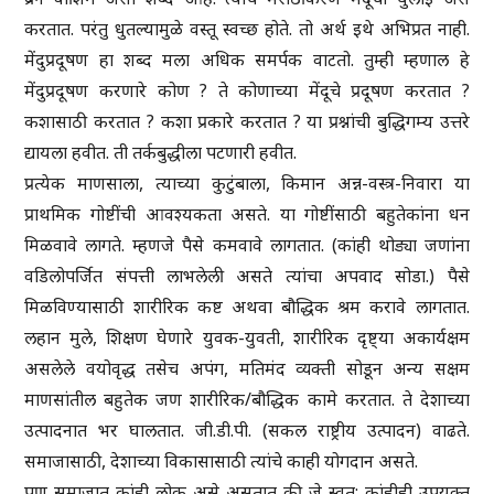
करतात. परंतु धुतल्यामुळे वस्तू स्वच्छ होते. तो अर्थ इथे अभिप्रत नाही.
मेंदुप्रदूषण हा शब्द मला अधिक समर्पक वाटतो. तुम्ही म्हणाल हे
मेंदुप्रदूषण करणारे कोण ? ते कोणाच्या मेंदूचे प्रदूषण करतात ?
कशासाठी करतात ? कशा प्रकारे करतात ? या प्रश्नांची बुद्धिगम्य उत्तरे
द्यायला हवीत. ती तर्कबुद्धीला पटणारी हवीत.
प्रत्येक माणसाला, त्याच्या कुटुंबाला, किमान अन्न-वस्त्र-निवारा या
प्राथमिक गोष्टींची आवश्यकता असते. या गोष्टींसाठी बहुतेकांना धन
मिळवावे लागते. म्हणजे पैसे कमवावे लागतात. (कांही थोड्या जणांना
वडिलोपर्जित संपत्ती लाभलेली असते त्यांचा अपवाद सोडा.) पैसे
मिळविण्यासाठी शारीरिक कष्ट अथवा बौद्धिक श्रम करावे लागतात.
लहान मुले, शिक्षण घेणारे युवक-युवती, शारीरिक दृष्ट्या अकार्यक्षम
असलेले वयोवृद्ध तसेच अपंग, मतिमंद व्यक्ती सोडून अन्य सक्षम
माणसांतील बहुतेक जण शारीरिक/बौद्धिक कामे करतात. ते देशाच्या
उत्पादनात भर घालतात. जी.डी.पी. (सकल राष्ट्रीय उत्पादन) वाढते.
समाजासाठी, देशाच्या विकासासाठी त्यांचे काही योगदान असते.
पण समाजात कांही लोक असे असतात की जे स्वत: कांहीही उपयुक्त