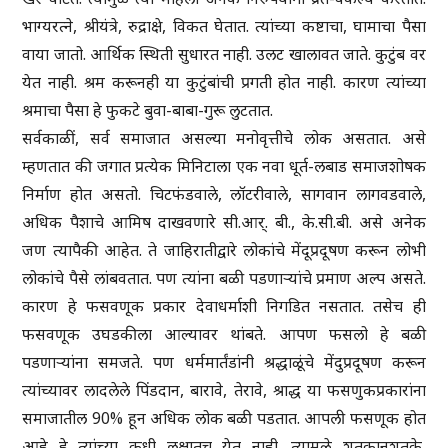
भाग्यरत्‍ने, श्रीयंत्रे, रुद्राक्षे, विकत घेतात. त्यांच्या कष्टाचा, घामाचा पैसा
वाया जातो. आर्थिक स्थिती सुधारत नाही. उलट खालावत जाते. कुटुंब वर
येत नाही. श्रम करूनही या कुटुंबांची प्रगती होत नाही. कारण त्यांच्या
श्रमाचा पैसा हे फुकटे बुवा-बाबा-गुरू लुटतात.
सर्वकाळीं, सर्व समाजात असल्या मनोवृत्तीचे लोक असतात. असे
म्हणतात की जगात प्रत्येक मिनिटाला एक नवा धूर्त-लबाड समाजशोषक
निर्माण होत असतो. चिटफंडवाले, लॉटरीवाले, सागवान लागवडवाले,
अधिक पैशाचे आमिष दाखवणारे सी.आर्. बी., के.सी.बी. असे अनेक
जण त्यापैकी आहेत. ते जाहिरातीद्वारे लोकांचे मेंदूप्रदूषण करून लोभी
लोकांचे पैसे लांबवतात. पण त्यांना बळी पडणार्‍यांचे प्रमाण अल्प असते.
कारण हे फसवणूक प्रकार देवाधर्माशी निगडित नसतात. तसेच ही
फसवणूक उघडकीला आल्यावर थांबते. आपण फसलो हे बळी
पडणार्‍यांना समजते. पण धर्ममार्तंडांनी श्रद्धाळूंचे मेंदुप्रदूषण करून
त्यांच्यावर लादलेले पिंडदान, बारावे, तेरावे, श्राद्ध या फसणुकप्रकारांना
समाजातील 90% हून अधिक लोक बळी पडतात. आपली फसणूक होत
आहे हे त्यांच्या कधी लक्षातच येत नाही. त्यामुळे शतकानुशतके,