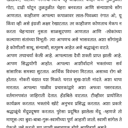
गोटा, दाढी घोटून तुळतुळीत चेहरा बनवतात आणि संन्याशाचे सोंग
आणतात. काहीजण आपल्या कपाळावर लाल-पिवळ्या रंगात ओ, यू
किंवा व्ही असे इंग्रजी अक्षर रेखाटतात. तर काहीजण कोणताच मेकप न
करता चेहर्‍यावर नुसता साळसूदपणा आणतात आणि -लोकांच्या
कल्याणा संतांच्या विभूती- त्या आपणच असे भासवतात. अशा सोंगांमुळे
हे कोणीतरी साधू, संन्यासी, सत्पुरुष आहेत असे श्रद्धाळूंना वाटते.
आपण तपश्चर्या केली आहे. आपल्याला दैवी शक्ती प्राप्त झाली आहे.
आपण सिद्धयोगी आहोत. आपल्या आशीर्वादाने भक्तांच्या सर्व
सांसारिक समस्या सुटतात. आर्थिक विवंचना मिटतात. असाध्य रोग बरे
होतात. नोकरी धंद्यात यश मिळते. घरात सुख-शांती नांदते. अशा थापा
मारतात. आपल्या पाळीव प्रचारकांद्वारे अशा अफवा पसरवतात.
वर्तमानपत्रांत जाहिराती देतात. हॅंडबिले वाटतात. टीव्हीवर प्रायोजित
कार्यक्रम करतात. भक्तांचे खोटे अनुभव प्रसिद्ध करतात. अशा प्रकारे
श्रद्धाळूंचे मेंदूप्रदूषण करतात. पुरेसा प्रदूषित झालेला मेंदू -म्हणजे तो
माणूस-त्या बुवा-बाबा-गुरू-स्वामीच्या पूर्ण आहारी जातो. स्वामी सांगेल ते
ऐकतो. तसे करतो. मग त्याची लुबाडणूक होणे अपरिहार्य असते.