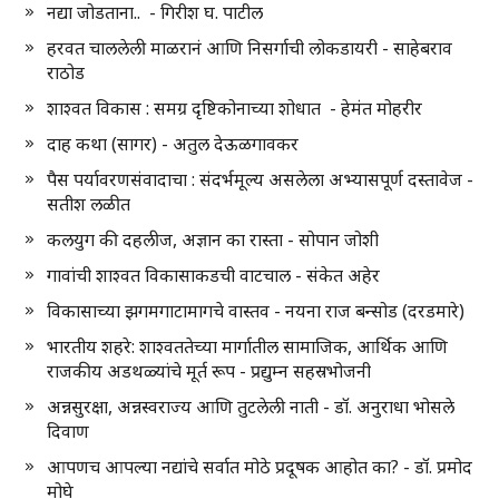
नद्या जोडताना.. - गिरीश घ. पाटील
हरवत चाललेली माळरानं आणि निसर्गाची लोकडायरी - साहेबराव
राठोड
शाश्वत विकास : समग्र दृष्टिकोनाच्या शोधात - हेमंत मोहरीर
दाह कथा (सागर) - अतुल देऊळगावकर
पैस पर्यावरणसंवादाचा : संदर्भमूल्य असलेला अभ्यासपूर्ण दस्तावेज -
सतीश लळीत
कलयुग की दहलीज, अज्ञान का रास्ता - सोपान जोशी
गावांची शाश्वत विकासाकडची वाटचाल - संकेत अहेर
विकासाच्या झगमगाटामागचे वास्तव - नयना राज बन्सोड (दरडमारे)
भारतीय शहरे: शाश्वततेच्या मार्गातील सामाजिक, आर्थिक आणि
राजकीय अडथळ्यांचे मूर्त रूप - प्रद्युम्न सहस्रभोजनी
अन्नसुरक्षा, अन्नस्वराज्य आणि तुटलेली नाती - डॉ. अनुराधा भोसले
दिवाण
आपणच आपल्या नद्यांचे सर्वात मोठे प्रदूषक आहोत का? - डॉ. प्रमोद
मोघे