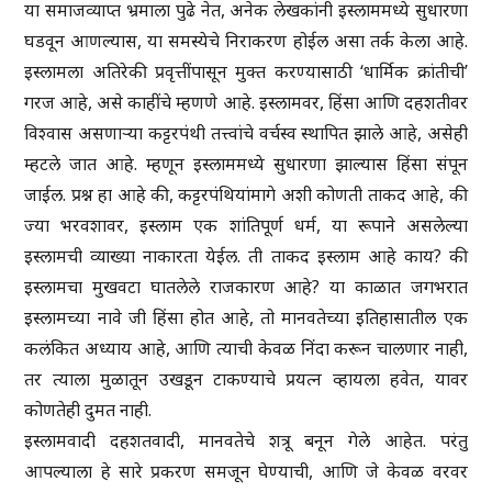
या समाजव्याप्त भ्रमाला पुढे नेत, अनेक लेखकांनी इस्लाममध्ये सुधारणा
घडवून आणल्यास, या समस्येचे निराकरण होईल असा तर्क केला आहे.
इस्लामला अतिरेकी प्रवृत्तींपासून मुक्त करण्यासाठी ‘धार्मिक क्रांतीची’
गरज आहे, असे काहींचे म्हणणे आहे. इस्लामवर, हिंसा आणि दहशतीवर
विश्वास असणाऱ्या कट्टरपंथी तत्त्वांचे वर्चस्व स्थापित झाले आहे, असेही
म्हटले जात आहे. म्हणून इस्लाममध्ये सुधारणा झाल्यास हिंसा संपून
जाईल. प्रश्न हा आहे की, कट्टरपंथियांमागे अशी कोणती ताकद आहे, की
ज्या भरवशावर, इस्लाम एक शांतिपूर्ण धर्म, या रूपाने असलेल्या
इस्लामची व्याख्या नाकारता येईल. ती ताकद इस्लाम आहे काय? की
इस्लामचा मुखवटा घातलेले राजकारण आहे? या काळात जगभरात
इस्लामच्या नावे जी हिंसा होत आहे, तो मानवतेच्या इतिहासातील एक
कलंकित अध्याय आहे, आणि त्याची केवळ निंदा करून चालणार नाही,
तर त्याला मुळातून उखडून टाकण्याचे प्रयत्न व्हायला हवेत, यावर
कोणतेही दुमत नाही.
इस्लामवादी दहशतवादी, मानवतेचे शत्रू बनून गेले आहेत. परंतु
आपल्याला हे सारे प्रकरण समजून घेण्याची, आणि जे केवळ वरवर