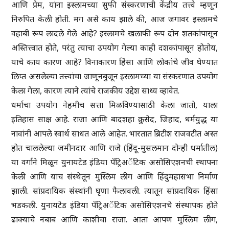
आणि प्रेम, यांना इस्लामच्या सुफी संस्करणाची केंद्रीय तत्त्वे म्हणून
निरुपित केली होती. मग असे काय झाले की, आज जगावर इस्लामचे
वहाबी रूप लादले गेले आहे? इस्लामचे खलाफी रूप दोन शतकांपासून
अस्तित्त्वात होते, परंतु त्याचा उपयोग गेल्या काही दशकांपासून होतोय,
याचे काय कारण आहे? विनाकारण हिंसा आणि लोकांचे जीव घेण्यात
लिप्त असलेल्या तत्त्वांचा जाणूनबुजून इस्लामच्या या संस्करणात उपयोग
केला गेला, कारण त्याने त्यांचे राजकीय उद्देश साध्य व्हावेत.
धर्माचा उपयोग नेहमीच सत्ता मिळविण्यासाठी केला जातो, याला
इतिहास साक्ष आहे. राजा आणि बादशहा क्रुसेद, जिहाद, धर्मयुद्ध या
नावांनी आपले स्वार्थ साधत आले आहेत. भारतात ब्रिटीश राजवटीत अस्त
होत चाललेल्या जमीनदार आणि राजे (हिंदू-मुसलमान दोन्ही धर्मातील)
या वर्गाने मिळून युनायटेड इंडिया पॅट्रिअॅटिक असोसिएशनची स्थापना
केली आणि याच संस्थेतून मुस्लिम लीग आणि हिंदुमहासभा निर्माण
झाली. सांप्रदायिक संस्थांनी घृणा फैलावली. त्यातून सांप्रदायिक हिंसा
भडकली. युनायटेड इंडिया पॅट्रिअॅटिक असोसिएशनचे संस्थापक होते
ढाक्याचे नबाब आणि काशीचा राजा. आता आपण मुस्लिम लीग,