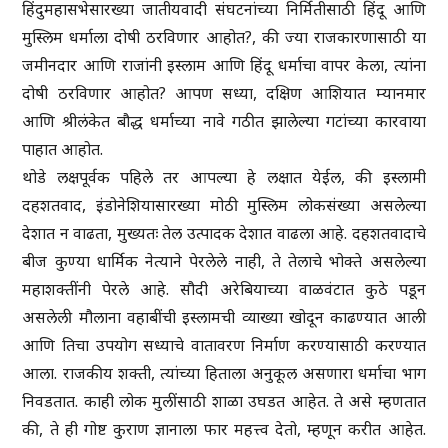
हिंदुमहासभेसारख्या जातीयवादी संघटनांच्या निर्मितीसाठी हिंदू आणि
मुस्लिम धर्माला दोषी ठरविणार आहोत?, की ज्या राजकारणासाठी या
जमीनदार आणि राजांनी इस्लाम आणि हिंदू धर्माचा वापर केला, त्यांना
दोषी ठरविणार आहोत? आपण सध्या, दक्षिण आशियात म्यानमार
आणि श्रीलंकेत बौद्ध धर्माच्या नावे गठीत झालेल्या गटांच्या कारवाया
पाहात आहोत.
थोडे लक्षपूर्वक पहिले तर आपल्या हे लक्षात येईल, की इस्लामी
दहशतवाद, इंडोनेशियासारख्या मोठी मुस्लिम लोकसंख्या असलेल्या
देशात न वाढता, मुख्यतः तेल उत्पादक देशात वाढला आहे. दहशतवादाचे
बीज कुण्या धार्मिक नेत्याने पेरलेले नाही, ते तेलाचे भोक्ते असलेल्या
महाशक्तींनी पेरले आहे. सौदी अरेबियाच्या वाळवंटात कुठे पडून
असलेली मौलाना वहाबींची इस्लामची व्याख्या खोदून काढण्यात आली
आणि तिचा उपयोग सध्याचे वातावरण निर्माण करण्यासाठी करण्यात
आला. राजकीय शक्ती, त्यांच्या हिताला अनुकूल असणारा धर्माचा भाग
निवडतात. काही लोक मुलींसाठी शाळा उघडत आहेत. ते असे म्हणतात
की, ते ही गोष्ट कुराण ज्ञानाला फार महत्त्व देतो, म्हणून करीत आहेत.