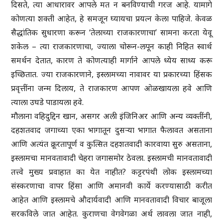
दिसते, त्या आधारावर आपले मत न बनविण्याची गरज आहे. यामागे
कोणत्या शक्ती आहेत, हे समजून घ्यायचा प्रयत्न केला पाहिजे. केवळ
सैद्धांतिक सुधारणा करून ‘तेलाच्या राजकारणाचा’ सामना करता येवू
शकेल – त्या राजकारणाचा, ज्याला चोरून-लपून काही निहित स्वार्थ
समर्थन देतात, कारण ते कोणत्याही मार्गाने आपले ध्येय साध्य करू
इच्छितात. ज्या राजकारणाने, इस्लामच्या नावावर या प्रकारच्या हिंसक
प्रवृत्तींना जन्म दिलाय, ते राजकारण आपण ओळखायला हवे आणि
त्याला उघडे पाडायला हवे.
मौलाना वहिदुद्दिन खान, असगर अली इंजिनिअर आणि अन्य व्यक्तींनी,
दहशतवाद जगाच्या एका भागातून दुसऱ्या भागात फैलावत असताना
आणि अत्यंत क्रूरतापूर्ण व कुत्सित दहशतवादी कारवाया सुरु असताना,
इस्लामचा मानवतावादी चेहरा जगासमोर ठेवला. इस्लामची मानवतावादी
तत्त्वे मुख्य प्रवाहात का येत नाहीत? कट्टरपंथी लोक इस्लामच्या
संस्करणाचा वापर हिंसा आणि अमानवी कार्ये करण्यासाठी करीत
आहेत आणि इस्लामचे औदार्यवादी आणि मानवतावादी विचार बाजूला
सरकविले जात आहेत. कुराणचा वेगवेगळा अर्थ लावला जात नाही,