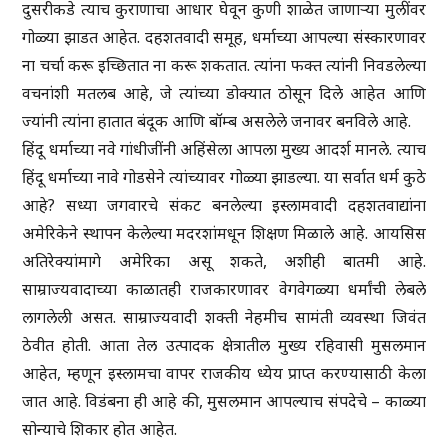
दुसरीकडे त्याच कुराणाचा आधार घेवून कुणी शाळेत जाणाऱ्या मुलींवर
गोळ्या झाडत आहेत. दहशतवादी समूह, धर्माच्या आपल्या संस्कारणावर
ना चर्चा करू इच्छितात ना करू शकतात. त्यांना फक्त त्यांनी निवडलेल्या
वचनांशी मतलब आहे, जे त्यांच्या डोक्यात ठोसून दिले आहेत आणि
ज्यांनी त्यांना हातात बंदूक आणि बॉम्ब असलेले जनावर बनविले आहे.
हिंदू धर्माच्या नवे गांधीजींनी अहिंसेला आपला मुख्य आदर्श मानले. त्याच
हिंदू धर्माच्या नावे गोडसेने त्यांच्यावर गोळ्या झाडल्या. या सर्वात धर्म कुठे
आहे? सध्या जगवारचे संकट बनलेल्या इस्लामवादी दहशतवाद्यांना
अमेरिकेने स्थापन केलेल्या मदरशांमधून शिक्षण मिळाले आहे. आयसिस
अतिरेक्यांमागे अमेरिका असू शकते, अशीही बातमी आहे.
साम्राज्यवादाच्या काळातही राजकारणावर वेगवेगळ्या धर्मांची लेबले
लागलेली असत. साम्राज्यवादी शक्ती नेहमीच सामंती व्यवस्था जिवंत
ठेवीत होती. आता तेल उत्पादक क्षेत्रातील मुख्य रहिवासी मुसलमान
आहेत, म्हणून इस्लामचा वापर राजकीय ध्येय प्राप्त करण्यासाठी केला
जात आहे. विडंबना ही आहे की, मुसलमान आपल्याच संपदेचे – काळ्या
सोन्याचे शिकार होत आहेत.