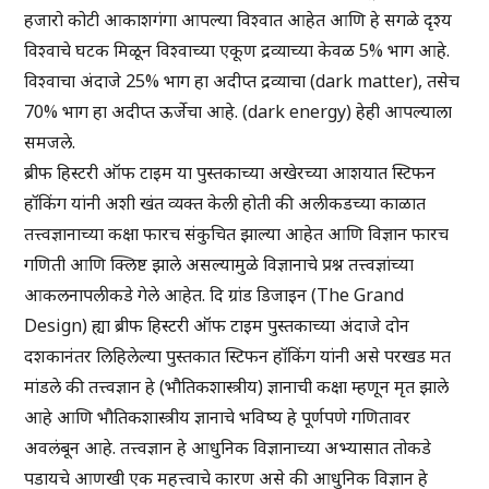
हजारो कोटी आकाशगंगा आपल्या विश्वात आहेत आणि हे सगळे दृश्य
विश्वाचे घटक मिळून विश्वाच्या एकूण द्रव्याच्या केवळ 5% भाग आहे.
विश्वाचा अंदाजे 25% भाग हा अदीप्त द्रव्याचा (dark matter), तसेच
70% भाग हा अदीप्त ऊर्जेचा आहे. (dark energy) हेही आपल्याला
समजले.
ब्रीफ हिस्टरी ऑफ टाइम या पुस्तकाच्या अखेरच्या आशयात स्टिफन
हॉकिंग यांनी अशी खंत व्यक्त केली होती की अलीकडच्या काळात
तत्त्वज्ञानाच्या कक्षा फारच संकुचित झाल्या आहेत आणि विज्ञान फारच
गणिती आणि क्लिष्ट झाले असल्यामुळे विज्ञानाचे प्रश्न तत्त्वज्ञांच्या
आकलनापलीकडे गेले आहेत. दि ग्रांड डिजाइन (The Grand
Design) ह्या ब्रीफ हिस्टरी ऑफ टाइम पुस्तकाच्या अंदाजे दोन
दशकानंतर लिहिलेल्या पुस्तकात स्टिफन हॉकिंग यांनी असे परखड मत
मांडले की तत्त्वज्ञान हे (भौतिकशास्त्रीय) ज्ञानाची कक्षा म्हणून मृत झाले
आहे आणि भौतिकशास्त्रीय ज्ञानाचे भविष्य हे पूर्णपणे गणितावर
अवलंबून आहे. तत्त्वज्ञान हे आधुनिक विज्ञानाच्या अभ्यासात तोकडे
पडायचे आणखी एक महत्त्वाचे कारण असे की आधुनिक विज्ञान हे