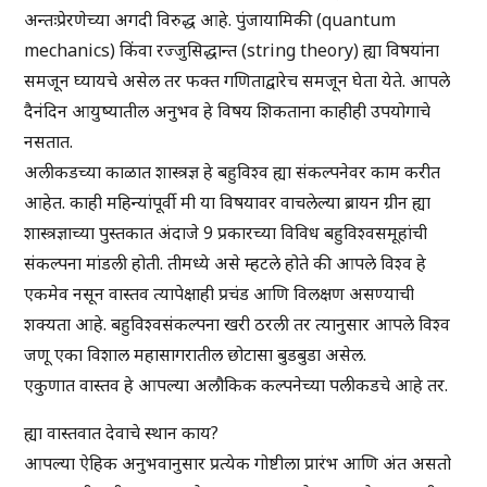
अन्तःप्रेरणेच्या अगदी विरुद्ध आहे. पुंजायामिकी (quantum
mechanics) किंवा रज्जुसिद्धान्त (string theory) ह्या विषयांना
समजून घ्यायचे असेल तर फक्त गणिताद्वारेच समजून घेता येते. आपले
दैनंदिन आयुष्यातील अनुभव हे विषय शिकताना काहीही उपयोगाचे
नसतात.
अलीकडच्या काळात शास्त्रज्ञ हे बहुविश्व ह्या संकल्पनेवर काम करीत
आहेत. काही महिन्यांपूर्वी मी या विषयावर वाचलेल्या ब्रायन ग्रीन ह्या
शास्त्रज्ञाच्या पुस्तकात अंदाजे 9 प्रकारच्या विविध बहुविश्वसमूहांची
संकल्पना मांडली होती. तीमध्ये असे म्हटले होते की आपले विश्व हे
एकमेव नसून वास्तव त्यापेक्षाही प्रचंड आणि विलक्षण असण्याची
शक्यता आहे. बहुविश्वसंकल्पना खरी ठरली तर त्यानुसार आपले विश्व
जणू एका विशाल महासागरातील छोटासा बुडबुडा असेल.
एकुणात वास्तव हे आपल्या अलौकिक कल्पनेच्या पलीकडचे आहे तर.
ह्या वास्तवात देवाचे स्थान काय?
आपल्या ऐहिक अनुभवानुसार प्रत्येक गोष्टीला प्रारंभ आणि अंत असतो