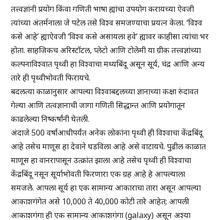
तत्त्वज्ञांनी प्रयोग किंवा गणिती भाषा ह्यांचा उपयोग करायच्या ऐवजी
त्यांच्या अंतर्मनाला जे पटेल तसे विश्व समजण्याचा प्रयत्न केला. ‘विश्व
कसे आहे’ ह्याऐवजी ‘विश्व कसे असायला हवे’ ह्यावर काहीसा त्यांचा भर
होता. साहजिकच अरिस्टॉटल, प्लेटो आणि टोलेमी या ग्रीक तत्त्वज्ञांच्या
कल्पनाविश्वात पृथ्वी हा विश्वाचा मध्यबिंदू असून सूर्य, चंद्र आणि अन्य
तारे ही पृथ्वीभोवती फिरायचे.
बदलत्या काळानुसार आपल्या विश्वाबद्दलच्या ज्ञानाच्या कक्षा रुंदावत
गेल्या आणि तत्वज्ञानाची जागा गणिती सिद्धान्त आणि प्रयोगातून
काढलेल्या निष्कर्षांनी घेतली.
अंदाजे 500 वर्षांआधीपर्यंत अनेक लोकांना पृथ्वी ही विश्वाचा केंद्रबिंदू
आहे तसेच माणूस हा देवाने घडविला आहे असे वाटायचे. पुढील काळात
माणूस हा वानरापासून उत्क्रांत झाला आहे तसेच पृथ्वी ही विश्वाचा
केंद्रबिंदू नसून सूर्याभोवती फिरणारा एक ग्रह आहे हे आपल्याला
समजले. आपला सूर्य हा एक सामान्य आकाराचा तारा असून आपल्या
आकाशगंगेत असे 10,000 ते 40,000 कोटी तारे आहेत; आपली
आकाशगंगा ही एक सामान्य आकाशगंगा (galaxy) असून अश्या