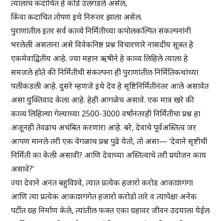
त्यालाच कदाचित हे कोडे उलगडले असेल,
किंवा कदाचित तोपण इथे निरुत्तर झाला असेल.
पुराणांतील इतर सर्व काव्ये निर्मितीच्या कपोलकल्पित संकल्पनांनी
भरलेली असताना असे विवेकनिष्ठ प्रश्न विचारणारे नासदीय सूक्त हे
एकमेवाद्वितीय आहे. ज्या महान ऋषीने हे काव्य लिहिले त्याला हे
समजले होते की निर्मितीची संकल्पना ही पुराणांतील निर्मितिकथांच्या
पलीकडली आहे. दुसरे म्हणजे इथे देव हे सृष्टिनिर्मितीनंतर आले असावेत
असा युक्तिवाद केला आहे. हेही आगळेच असावे. एक मात्र खरे की
काव्य लिहिल्या गेल्याच्या 2500-3000 वर्षांनंतरही निर्मितीचा प्रश्न हा
अजूनही तेवढाच अचंबित करणारा आहे. बरे, देवाचे पूर्वअस्तित्व जर
आपण मानले तरी एक वेगळाच प्रश्न पुढे येतो, तो असा— ‘देवाने सृष्टीची
निर्मिती का केली असावी? आणि देवाच्या अस्तित्वाचे तरी प्रयोजन काय
असावे?’
ज्या देवाने अनंत बहुविश्वे, त्यात प्रत्येक हजारो करोड आकाशगंगा
आणि त्या प्रत्येक आकाशगंगेत हजारो करोडो तारे व त्यापेक्षा अनेक
पटींत ग्रह निर्माण केले, त्यांतील फक्त एका ग्रहावर जीवन उदयाला येईल