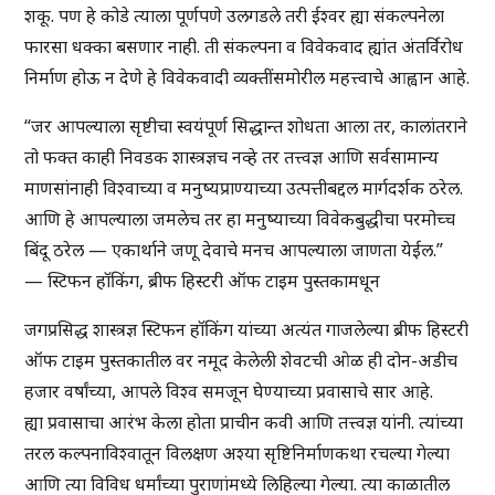
शकू. पण हे कोडे त्याला पूर्णपणे उलगडले तरी ईश्वर ह्या संकल्पनेला
फारसा धक्का बसणार नाही. ती संकल्पना व विवेकवाद ह्यांत अंतर्विरोध
निर्माण होऊ न देणे हे विवेकवादी व्यक्तींसमोरील महत्त्वाचे आह्वान आहे.
“जर आपल्याला सृष्टीचा स्वयंपूर्ण सिद्धान्त शोधता आला तर, कालांतराने
तो फक्त काही निवडक शास्त्रज्ञच नव्हे तर तत्त्वज्ञ आणि सर्वसामान्य
माणसांनाही विश्वाच्या व मनुष्यप्राण्याच्या उत्पत्तीबद्दल मार्गदर्शक ठरेल.
आणि हे आपल्याला जमलेच तर हा मनुष्याच्या विवेकबुद्धीचा परमोच्च
बिंदू ठरेल — एकार्थाने जणू देवाचे मनच आपल्याला जाणता येईल.”
— स्टिफन हॉकिंग, ब्रीफ हिस्टरी ऑफ टाइम पुस्तकामधून
जगप्रसिद्ध शास्त्रज्ञ स्टिफन हॉकिंग यांच्या अत्यंत गाजलेल्या ब्रीफ हिस्टरी
ऑफ टाइम पुस्तकातील वर नमूद केलेली शेवटची ओळ ही दोन-अडीच
हजार वर्षांच्या, आपले विश्व समजून घेण्याच्या प्रवासाचे सार आहे.
ह्या प्रवासाचा आरंभ केला होता प्राचीन कवी आणि तत्त्वज्ञ यांनी. त्यांच्या
तरल कल्पनाविश्वातून विलक्षण अश्या सृष्टिनिर्माणकथा रचल्या गेल्या
आणि त्या विविध धर्मांच्या पुराणांमध्ये लिहिल्या गेल्या. त्या काळातील