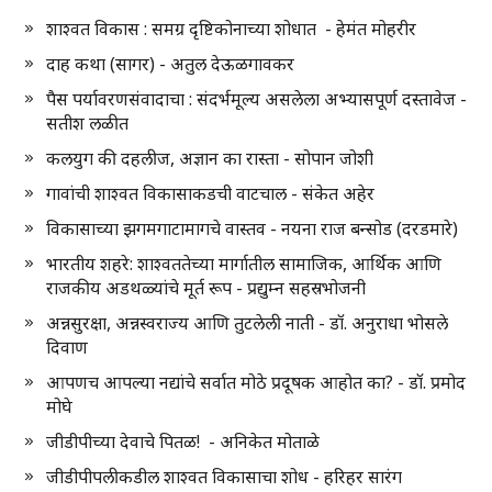
शाश्वत विकास : समग्र दृष्टिकोनाच्या शोधात - हेमंत मोहरीर
दाह कथा (सागर) - अतुल देऊळगावकर
पैस पर्यावरणसंवादाचा : संदर्भमूल्य असलेला अभ्यासपूर्ण दस्तावेज -
सतीश लळीत
कलयुग की दहलीज, अज्ञान का रास्ता - सोपान जोशी
गावांची शाश्वत विकासाकडची वाटचाल - संकेत अहेर
विकासाच्या झगमगाटामागचे वास्तव - नयना राज बन्सोड (दरडमारे)
भारतीय शहरे: शाश्वततेच्या मार्गातील सामाजिक, आर्थिक आणि
राजकीय अडथळ्यांचे मूर्त रूप - प्रद्युम्न सहस्रभोजनी
अन्नसुरक्षा, अन्नस्वराज्य आणि तुटलेली नाती - डॉ. अनुराधा भोसले
दिवाण
आपणच आपल्या नद्यांचे सर्वात मोठे प्रदूषक आहोत का? - डॉ. प्रमोद
मोघे
जीडीपीच्या देवाचे पितळ! - अनिकेत मोताळे
जीडीपीपलीकडील शाश्वत विकासाचा शोध - हरिहर सारंग