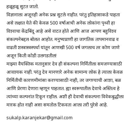
हळूहळू सुटत जातो.
विज्ञानाला अजूनही अनेक प्रश्न सुटले नाहीत. परंतु इतिहासाकडे पाहता
असे लक्षात येते की केवळ 500 वर्षांआधी अनेक लोकांना पृथ्वी हा
विश्वाचा केंद्रबिंदू आहे असे वाटत होते आणि आज आपण बहुविश्व
संकल्पनेबद्दल बोलत आहोत. मनुष्यप्राणी हा जागतिक तापमानवाढ व
वाढती शस्त्रास्त्रस्पर्धा यांतून आणखी 500 वर्ष जगलाच तर कोण जाणे
अजून किती कोडी उलगडतील!
माझ्या वैयक्तिक मतानुसार देव ही संकल्पना निर्मितीला समजण्यासाठी
आवश्यक नाही. परंतु देव मानणारे अनेक सामान्य लोक हे त्याला केवळ
निर्मितीची कारणमीमांसा करण्यासाठी नाही, तर जगण्याची आशा, बळ
आणि प्रेरणा देणारा म्हणून पाहतात. ह्या स्वरूपातील देवाचे अस्तित्व हे
त्यांच्या कल्पनांत टिकून राहील. अशी ही देवाची संकल्पना विवेकबुद्धीला
मारक होत नाही असा समतोल टिकवता आला तरी पुरेसे आहे.
sukalp.karanjekar@gmail.com