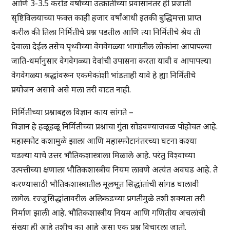
आणि 3-3.5 करोड वर्षांच्या उत्क्रांतीच्या प्रवासानंतर ही प्रजाती
सृष्टिविलयाच्या फक्त काही हजार वर्षांआधी इतकी बुद्धिमत्ता प्राप्त
करील की तिला निर्मितीचे प्रश्न पडतील आणि त्या निर्मितीचे श्रेय ती
देवाला देईल तसेच पृथ्वीच्या वेगवेगळ्या भागांतील लोकांना आपापल्या
जाति-धर्मानुसार वेगवेगळ्या देवांची उपासना करता यावी व आपापल्या
वेगवेगळ्या श्रद्धांवरून एकमेकांशी भांडताही यावे हे ह्या निर्मितीचे
प्रयोजन असावे असे मला तरी वाटत नाही.
निर्मितीच्या प्रश्नाबद्दल विज्ञान काय सांगते –
विज्ञान हे हळूहळू निर्मितीच्या प्रश्नाचा गुंता सोडवण्याजवळ पोहोचत आहे.
महास्फोट कशामुळे झाला आणि महास्फोटानंतरच्या घटना कश्या
घडल्या याचे उत्तर भौतिकशास्त्राला मिळाले आहे. परंतु विश्वाच्या
उत्पत्तीच्या क्षणाला भौतिकशास्त्रीय नियम लावणे अत्यंत अवघड आहे. ते
करण्यासाठी भौतिकशास्त्रातील मूलभूत सिद्धांतांची सांगड घालावी
लागेल. रज्जुसिद्धांतावरील अलिकडच्या प्रगतीमुळे तशी शक्यता तरी
निर्माण झाली आहे. भौतिकशास्त्रीय नियम आणि गणितीय अचलांची
संख्या ही आहे तशीच का आहे असा एक प्रश्न विचारला जातो.