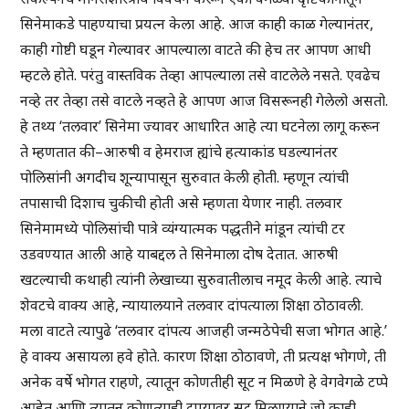
सिनेमाकडे पाहण्याचा प्रयत्न केला आहे. आज काही काळ गेल्यानंतर,
काही गोष्टी घडून गेल्यावर आपल्याला वाटते की हेच तर आपण आधी
म्हटले होते. परंतु वास्तविक तेव्हा आपल्याला तसे वाटलेले नसते. एवढेच
नव्हे तर तेव्हा तसे वाटले नव्हते हे आपण आज विसरूनही गेलेलो असतो.
हे तथ्य ‘तलवार’ सिनेमा ज्यावर आधारित आहे त्या घटनेला लागू करून
ते म्हणतात की–आरुषी व हेमराज ह्यांचे हत्याकांड घडल्यानंतर
पोलिसांनी अगदीच शून्यापासून सुरुवात केली होती. म्हणून त्यांची
तपासाची दिशाच चुकीची होती असे म्हणता येणार नाही. तलवार
सिनेमामध्ये पोलिसांची पात्रे व्यंग्यात्मक पद्धतीने मांडून त्यांची टर
उडवण्यात आली आहे याबद्दल ते सिनेमाला दोष देतात. आरुषी
खटल्याची कथाही त्यांनी लेखाच्या सुरुवातीलाच नमूद केली आहे. त्याचे
शेवटचे वाक्य आहे, न्यायालयाने तलवार दांपत्याला शिक्षा ठोठावली.
मला वाटते त्यापुढे ‘तलवार दांपत्य आजही जन्मठेपेची सजा भोगत आहे.’
हे वाक्य असायला हवे होते. कारण शिक्षा ठोठावणे, ती प्रत्यक्ष भोगणे, ती
अनेक वर्षे भोगत राहणे, त्यातून कोणतीही सूट न मिळणे हे वेगवेगळे टप्पे
आहेत आणि त्यातून कोणत्याही टप्प्यावर सूट मिळण्याने जो काही