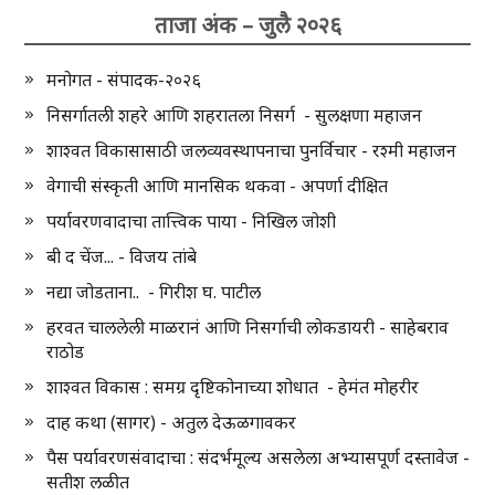
ताजा अंक – जुलै २०२६
मनोगत - संपादक-२०२६
निसर्गातली शहरे आणि शहरातला निसर्ग - सुलक्षणा महाजन
शाश्वत विकासासाठी जलव्यवस्थापनाचा पुनर्विचार - रश्मी महाजन
वेगाची संस्कृती आणि मानसिक थकवा - अपर्णा दीक्षित
पर्यावरणवादाचा तात्त्विक पाया - निखिल जोशी
बी द चेंज... - विजय तांबे
नद्या जोडताना.. - गिरीश घ. पाटील
हरवत चाललेली माळरानं आणि निसर्गाची लोकडायरी - साहेबराव
राठोड
शाश्वत विकास : समग्र दृष्टिकोनाच्या शोधात - हेमंत मोहरीर
दाह कथा (सागर) - अतुल देऊळगावकर
पैस पर्यावरणसंवादाचा : संदर्भमूल्य असलेला अभ्यासपूर्ण दस्तावेज -
सतीश लळीत