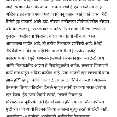
आहे. सत्यघटनेवर चित्रपट वा नाटक काढणे हे एक वेगळे तंत्र आहे.
अलिकडे तर त्याचा एक वेगळा प्रवर्ग बनू पाहात आहे एवढे जास्त हिंदी
सिनेमे ह्या प्रकारचे आले. उदा. नीरजा भानोतच्या शौर्यगाथेवरील ‘नीरजा’,
जेसिका लाल खून खटल्यावर आधारित ‘No one killed Jessica’,
गुजरात दंगलीवरचा ‘फिराक’. नीरजा भानोतची जी कथा आज
आपल्याला माहीत आहे, ती तशीच चित्रपटात दर्शविली आहे. तेथेही
तीधैर्यशील नायिकाच आहे.No one killed Jessica मध्येही
प्रसारमाध्यमांनी पुढे आणलेले (म्हणजेच जनमानसात रुजलेले) तथ्य
आणि चित्रपटातील आशय हे मिळतेजुळतेच आहेत. ‘तलवार’ चित्रपटाचे
कार्य मात्र याहून अधिक कठीण आहे. “त्या आरुषी खून खटल्याचे काय
झाले हो?” म्हणून कोणी विचारले, तर त्याला “तिचे नोकराशी असलेले
प्रेमसंबंध तिच्या वडिलांना दिसले म्हणून त्यांनी रागाच्या भरात दोघांचा
खून केला” हेच उत्तर ऐकावे लागते, म्हणजे निदान हा
चित्रपटयेण्यापूर्वीपर्यंत तरी ऐकावे लागत होते. त्या तेरा चौदा वर्षाच्या
मुलीच्या चारित्र्याची विटंबना तिच्या अकाली मृत्यूनंतरही संपलेली नाही.
आरुषीच्या ८४ वर्षांच्या आजोबांनी अलीकडेच फेसबुकवर