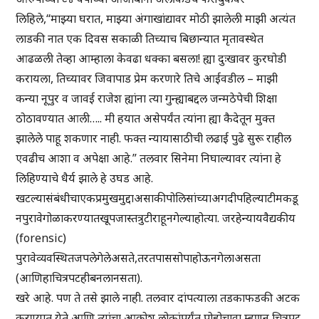
लिहिले,“माझ्या घरात, माझ्या अंगाखांद्यावर मोठी झालेली माझी अत्यंत
लाडकी नात एक दिवस सकाळी तिच्याच बिछान्यात मृतावस्थेत
आढळली तेव्हा आम्हाला केवढा धक्का बसला! ह्या दुःखावर कुरघोडी
करायला, तिच्यावर जिवापाड प्रेम करणारे तिचे आईवडील – माझी
कन्या नूपुर व जावई राजेश ह्यांना त्या गुन्ह्याबद्दल जन्मठेपेची शिक्षा
ठोठावण्यात आली….. मी हयात असेपर्यंत त्यांना ह्या कैदेतून मुक्त
झालेले पाहू शकणार नाही. फक्त न्यायासाठीची लढाई पुढे सुरू राहील
एवढीच आशा व अपेक्षा आहे.” तलवार सिनेमा निघाल्यावर त्यांना हे
लिहिण्याचे धैर्य झाले हे उघड आहे.
खटल्यासंबंधीचाएकप्रमुखमुद्दाअसाकीपोलिसांच्याअगदीपहिल्याटीमकडू
नपुरावेगोळाकरण्यातखूपजास्तत्रुटीराहूनगेल्याहोत्या. जरहेन्यायवैद्यकीय
(forensic)
पुरावेव्यवस्थितजपलेगेलेअसते,तरतपाससोपाहोऊनगेलाअसता
(आणिहाचित्रपटहीबनलानसता).
खरे आहे. पण ते तसे झाले नाही. तलवार दांपत्याला तडकाफडकी अटक
करण्यात येते आणि त्यांचा आक्रोश लोकांपर्यंत पोहोचावा म्हणून चित्रपट