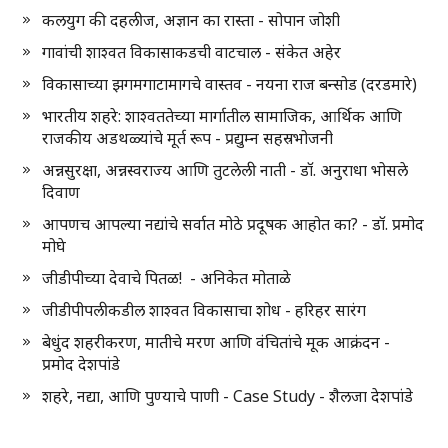
कलयुग की दहलीज, अज्ञान का रास्ता - सोपान जोशी
गावांची शाश्वत विकासाकडची वाटचाल - संकेत अहेर
विकासाच्या झगमगाटामागचे वास्तव - नयना राज बन्सोड (दरडमारे)
भारतीय शहरे: शाश्वततेच्या मार्गातील सामाजिक, आर्थिक आणि
राजकीय अडथळ्यांचे मूर्त रूप - प्रद्युम्न सहस्रभोजनी
अन्नसुरक्षा, अन्नस्वराज्य आणि तुटलेली नाती - डॉ. अनुराधा भोसले
दिवाण
आपणच आपल्या नद्यांचे सर्वात मोठे प्रदूषक आहोत का? - डॉ. प्रमोद
मोघे
जीडीपीच्या देवाचे पितळ! - अनिकेत मोताळे
जीडीपीपलीकडील शाश्वत विकासाचा शोध - हरिहर सारंग
बेधुंद शहरीकरण, मातीचे मरण आणि वंचितांचे मूक आक्रंदन -
प्रमोद देशपांडे
शहरे, नद्या, आणि पुण्याचे पाणी - Case Study - शैलजा देशपांडे