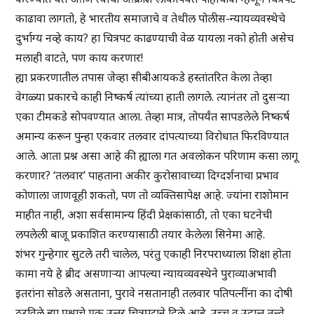
काढावा लागतो, हे भारतीय समाजाचे व तेथील पोलीस-न्यायव्यवस्थेचे
दुर्भाग्य नव्हे काय? हा चित्रपट काढण्याची वेळ यायला नको होती असेच
मलाही वाटते, पण काय करणार!
ह्या प्रकरणातील तपास जेव्हा सीबीआयकडे हस्तांतरित केला तेव्हा
वेगळ्या प्रकारचे काही निष्कर्ष त्यांच्या हाती लागले. त्यानंतर तो दुसऱ्या
एका टीमकडे सोपवण्यात आला. तेव्हा मात्र, तोपर्यंत सापडलेले निष्कर्ष
अमान्य करून पुन्हा एकवार तलवार दांपत्याच्या विरोधात फिरविण्यात
आले. आता प्रश्न असा आहे की ह्याला गत अवलोकन परिणाम कसा लागू
करणार? ‘तलवार’ पाहताना अकीर कुरोसावाच्या दिग्दर्शनाचा प्रभाव
कोणाला जाणवूही शकतो, पण तो व्यक्तिसापेक्ष आहे. ज्यांना राशोमान
माहीत नाही, अशा सर्वसामान्य हिंदी प्रेक्षकांसाठी, तो एका घटनेची
लपलेली बाजू प्रकाशित करण्यासाठी तयार केलेला सिनेमा आहे.
शंभर गुन्हेगार सुटले तरी चालेल, परंतु एकाही निरपराध्याला शिक्षा होता
कामा नये हे ब्रीद असणाऱ्या आपल्या न्यायव्यवस्थेने पुराव्याअभावी
इतरांना सोडले असताना, पुरावे नसतानाही तलवार पतिपत्नींना का दोषी
ठरविले ह्या प्रश्नाचे एक उत्तर चित्रपटाने दिले आहे. उच्च व उदात्त तत्त्वे