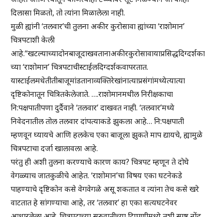
दिलासा मिळतो, तो त्यांना मिळालेला नाही.
मुळी ह्यांनी ‘तलवार’ची तुलना अकीर कुरोसावा ह्यांच्या ‘राशोमान’
चित्रपटाशी केली
आहे.“खटल्याच्यादोनबाजूदाखवतानाअकीरकुरोसावायाप्रसिद्धदिग्दर्शका
च्या ‘राशोमान’ चित्रपटाचीस्टाईलदिग्दर्शकवापरतात.
यास्टाईलमधेतीतीबाजूमांडतानाव्यक्तिरेखांनात्याप्रसंगांमध्येत्यात्या
दृष्टिकोनातून चित्रितकेलेजाते. ….राशोमानमधील निरीक्षकाचा
नि:पक्षपातीपणा दुर्दैवाने ‘तलवार’ दाखवत नाही. ‘तलवार’मध्ये
निवेदनातील तोल तलवार दांपत्याकडे झुकला आहे… नि:पक्षपाती
म्हणवून घ्यायचे आणि हलकेच एका बाजूला झुकते माप द्यायचे, ह्यामुळे
चित्रपटाचा दर्जा खालावला आहे.
परंतु ही अशी तुलना करण्याचे कारण काय? चित्रपट म्हणून ते दोघे
वेगळ्याच जातकुळीचे आहेत. ‘राशोमान’चा विषय एका घटनेकडे
पाहण्याचे दृष्टिकोन कसे वेगवेगळे असू शकतात व त्यांना तेच कसे खरे
वाटतात हे सांगण्याचा आहे, तर ‘तलवार’ हा एका सत्यघटनेवर
आधारलेला आहे. चित्रपटाच्या सुरुवातीच्या टिप्पणीमध्ये तशी स्पष्ट नोंद