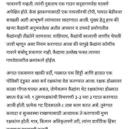
परवानगी नव्हती. त्यांनी नुसताच एक गाउन सदृशगणवेश घालणे
अपेक्षित होते. केस झाकण्यासाठी एक नायलॉनची टोपी, पायात बेडीवजा
साखळी अशी आभूषणे त्यांच्यावर लादण्यात आली. मुख्य हेतू हाच की
खऱ्या कैद्यांनी अनुभवलेला अतीव अपमान व उपमर्द प्रयोगातील
कैद्यांनाही तीव्रतेने जाणवावा. याशिवाय, कैद्यांची स्वत्वाची जाणीव चेचली
जावी म्हणून असा नियम करण्यात आला की यापुढे कैद्यांना कोणीच
नावाने संबोधू शकणार नाही. कैद्याचा उल्लेख फक्त त्याच्या
गणवेशावरील क्रमांकाने होईल.
अंगात एकसमान खाकी वर्दी, गळ्यात एक शिट्टी आणि हातात एक
पोलिसी दंडुका असा सर्व रक्षकांचा वेश करण्यात आला. रक्षक डोळ्यावर
काळा गॉगल घालत असत, जेणेकरून कैद्यांना थेट रक्षकांच्या डोळ्यात
बघता येऊ नये. ९ तुरुंगरक्षकांची विभागणी ३-३ च्या ३ गटात करण्यात
आली होती. प्रत्येक गट दिवसातले ८ तास काम करत असे. तुरुंगात
कायदा व सुव्यवस्था राखण्यासाठी आवश्यक ते करण्याची मुभा
रक्षकांना होती. मात्र, किमान अधिकृतपणे तरी, त्यांना शारीरिक हिंसा