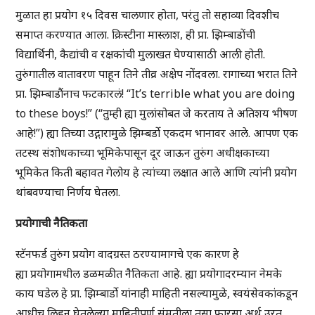
मुळात हा प्रयोग १५ दिवस चालणार होता, परंतु तो सहाव्या दिवशीच
समाप्त करण्यात आला. क्रिस्टीना मास्लाश, ही प्रा. झिम्बाडोंची
विद्यार्थिनी, कैद्यांची व रक्षकांची मुलाखत घेण्यासाठी आली होती.
तुरुंगातील वातावरण पाहून तिने तीव्र अक्षेप नोंदवला. रागाच्या भरात तिने
प्रा. झिम्बाडौंनाच फटकारलं! “It’s terrible what you are doing
to these boys!” (“तुम्ही ह्या मुलांसोबत जे करताय ते अतिशय भीषण
आहे!”) ह्या तिच्या उद्गारामुळे झिम्बर्डो एकदम भानावर आले. आपण एक
तटस्थ संशोधकाच्या भूमिकेपासून दूर जाऊन तुरुंग अधीक्षकाच्या
भूमिकेत किती बहावत गेलोय हे त्यांच्या लक्षात आले आणि त्यांनी प्रयोग
थांबवण्याचा निर्णय घेतला.
प्रयोगाची
नैतिकता
स्टॅनफर्ड तुरुंग प्रयोग वादग्रस्त ठरण्यामागचे एक कारण हे
ह्या प्रयोगामधील डळमळीत नैतिकता आहे. ह्या प्रयोगादरम्यान नेमके
काय घडेल हे प्रा. झिम्बार्डो यांनाही माहिती नसल्यामुळे, स्वयंसेवकांकडून
आधीच लिहून घेतलेल्या माहितीपूर्ण संमतीला तसा फारसा अर्थ उरत