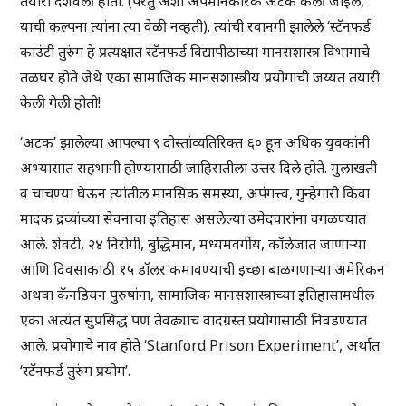
तयारी दर्शवली होती. (परंतु अशी अपमानकारक अटक केली जाईल,
याची कल्पना त्यांना त्या वेळी नव्हती). त्यांची रवानगी झालेले ‘स्टॅनफर्ड
काउंटी तुरुंग हे प्रत्यक्षात स्टॅनफर्ड विद्यापीठाच्या मानसशास्त्र विभागाचे
तळघर होते जेथे एका सामाजिक मानसशास्त्रीय प्रयोगाची जय्यत तयारी
केली गेली होती!
‘अटक’ झालेल्या आपल्या ९ दोस्तांव्यतिरिक्त ६० हून अधिक युवकांनी
अभ्यासात सहभागी होण्यासाठी जाहिरातीला उत्तर दिले होते. मुलाखती
व चाचण्या घेऊन त्यांतील मानसिक समस्या, अपंगत्त्व, गुन्हेगारी किंवा
मादक द्रव्यांच्या सेवनाचा इतिहास असलेल्या उमेदवारांना वगळण्यात
आले. शेवटी, २४ निरोगी, बुद्धिमान, मध्यमवर्गीय, कॉलेजात जाणाऱ्या
आणि दिवसाकाठी १५ डॉलर कमावण्याची इच्छा बाळगणाऱ्या अमेरिकन
अथवा कॅनडियन पुरुषांना, सामाजिक मानसशास्त्राच्या इतिहासामधील
एका अत्यंत सुप्रसिद्ध पण तेवढ्याच वादग्रस्त प्रयोगासाठी निवडण्यात
आले. प्रयोगाचे नाव होते ‘Stanford Prison Experiment’, अर्थात
‘स्टॅनफर्ड तुरुंग प्रयोग’.