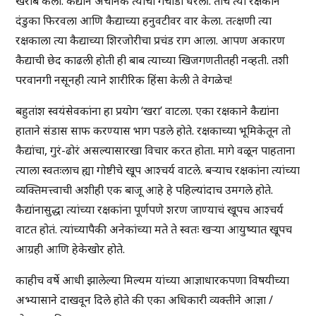
खराब केला. कैद्याने अचानक त्याची गचांडी धरली. तोच त्या रक्षकाने
दंडुका फिरवला आणि कैद्याच्या हनुवटीवर वार केला. तत्क्षणी त्या
रक्षकाला त्या कैद्याच्या शिरजोरीचा प्रचंड राग आला. आपण अकारण
कैद्याची छेद काढली होती ही बाब त्याच्या खिजगणतीतही नव्हती. तशी
परवानगी नसूनही त्याने शारीरिक हिंसा केली ते वेगळेच!
बहुतांश स्वयंसेवकांना हा प्रयोग ‘खरा’ वाटला. एका रक्षकाने कैद्यांना
हाताने संडास साफ करण्यास भाग पडले होते. रक्षकाच्या भूमिकेतून तो
कैद्यांचा, गुरं-ढोरं असल्यासारखा विचार करत होता. मागे वळून पाहताना
त्याला स्वतःलाच ह्या गोष्टीचे खूप आश्चर्य वाटले. बऱ्याच रक्षकांना त्यांच्या
व्यक्तिमत्त्वाची अशीही एक बाजू आहे हे पहिल्यांदाच उमगले होते.
कैद्यांनासुद्धा त्यांच्या रक्षकांना पूर्णपणे शरण जाण्याचं खूपच आश्चर्य
वाटत होतं. त्यांच्यापैकी अनेकांच्या मते ते स्वतः खऱ्या आयुष्यात खूपच
आग्रही आणि हेकेखोर होते.
काहीच वर्षे आधी झालेल्या मिल्यम यांच्या आज्ञाधारकपणा विषयीच्या
अभ्यासाने दाखवून दिले होते की एका अधिकारी व्यक्तीने आज्ञा /