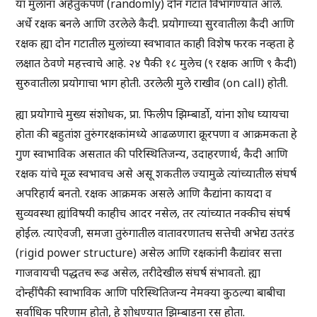
या मुलांना अहेतुकपणे (randomly) दोन गटांत विभागण्यात आले.
अर्धे रक्षक बनले आणि उरलेले कैदी. प्रयोगाच्या सुरवातीला कैदी आणि
रक्षक ह्या दोन गटातील मुलांच्या स्वभावात काही विशेष फरक नव्हता हे
लक्षात ठेवणे महत्त्वाचे आहे. २४ पैकी १८ मुलेच (९ रक्षक आणि ९ कैदी)
सुरुवातीला प्रयोगाचा भाग होती. उरलेली मुले राखीव (on call) होती.
ह्या प्रयोगाचे मुख्य संशोधक, प्रा. फिलीप झिम्बार्डो, यांना शोध घ्यायचा
होता की बहुतांश तुरुंगरक्षकांमध्ये आढळणारा क्रूरपणा व आक्रमकता हे
गुण स्वाभाविक असतात की परिस्थितिजन्य, उदाहरणार्थ, कैदी आणि
रक्षक यांचे मूळ स्वभावच असे असू शकतील ज्यामुळे त्यांच्यातील संघर्ष
अपरिहार्य बनतो. रक्षक आक्रमक असले आणि कैद्यांना कायदा व
सुव्यवस्था ह्यांविषयी काहीच आदर नसेल, तर त्यांच्यात नक्कीच संघर्ष
होईल. त्याऐवजी, समजा तुरुंगातील वातावरणातच सत्तेची अभेद्य उतरंड
(rigid power structure) असेल आणि रक्षकांनी कैद्यांवर सत्ता
गाजवायची पद्धतच रूढ असेल, तरीदेखील संघर्ष संभावतो. ह्या
दोन्हींपैकी स्वाभाविक आणि परिस्थितिजन्य नेमक्या कुठल्या बाबीचा
सर्वाधिक परिणाम होतो, हे शोधण्यात झिम्बाडना रस होता.