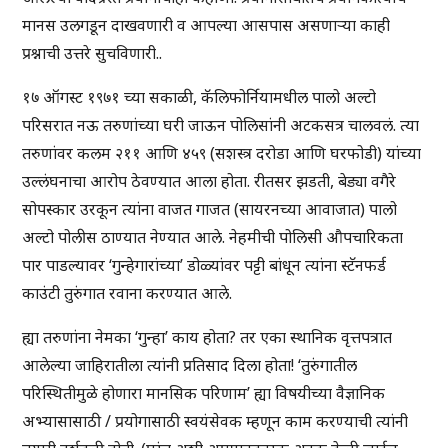
मानस उलगडून दाखवणारी व आपल्या आसपास असणाऱ्या काही
प्रश्नाची उत्तरे सुचविणारी..
१७ ऑगस्ट १९७१ च्या सकाळी, कॅलिफोर्नियामधील पालो अल्टो
परिसरात नऊ तरुणांच्या घरी जाऊन पोलिसांनी अटकसत्र चालवलं. त्या
तरुणांवर कलम २११ आणि ४५९ (सशस्त्र दरोडा आणि घरफोडी) यांच्या
उल्लंघनाचा आरोप ठेवण्यात आला होता. रीतसर झडती, बेड्या वगैरे
सोपस्कार उरकून त्यांना वाजत गाजत (सायरनच्या आवाजात) पालो
अल्टो पोलीस ठाण्यात नेण्यात आले. नेहमीची पोलिसी औपचारिकता
पार पाडल्यावर ‘गुन्हेगारांच्या’ डोळ्यांवर पट्टी बांधून त्यांना स्टॅनफर्ड
काउंटी तुरुंगात रवाना करण्यात आले.
ह्या तरुणांना नेमका ‘गुन्हा’ काय होता? तर एका स्थानिक वृत्तपत्रात
आलेल्या जाहिरातीला त्यांनी प्रतिसाद दिला होता! ‘तुरुंगातील
परिस्थितीमुळे होणारा मानसिक परिणाम’ ह्या विषयीच्या वैज्ञानिक
अभ्यासासाठी / प्रयोगासाठी स्वयंसेवक म्हणून काम करण्याची त्यांनी