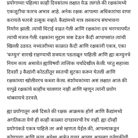
प्रयोगाच्या पहिल्या काही दिवसांतच लक्षात येऊ लागले की रक्षकांमध्ये
एकजूटीचा फारच अभाव आहे. अनेक रक्षक आपल्या अधिकारांचा वापर
करायले फारसे उत्सुक नव्हते. कैद्यांमध्ये मात्र लवकरच संघभावना
निर्माण झाली. त्यांची धिटाई वाढत गेली आणि रक्षकांना दम भरण्यापर्यंत
त्यांची मजल गेली. रक्षकांना मुद्दाम त्रास देऊन कैदी आपापसांत त्यांची
खिल्ली उडवत. मध्यंतरीच्या काळात कैदी आणि रक्षकांनी एकत्र, एका
‘कम्युन’ सारखे राहण्याची शक्यता पडताळून पाहिली आणि ह्या कम्युनचे
नियम काय असावेत ह्याविषयी तात्त्विक चर्चादेखील केली. परंतु सहाव्या
दिवशी ३ कैद्यांनी कोठडीतून स्वतःची सुटका करून घेतली आणि
रक्षकांच्या खोलीवरच कब्जा केला. संशोधकांच्या असं लक्षात आलं की
यापुढे रक्षकांचे काहीच चालणार नाही आणि म्हणून त्यांनी प्रयोग
थांबवायचे ठरवले.
ह्या प्रयोगातून असे दिसते की रक्षक आक्रमक होणे आणि कैद्यांमध्ये
अगतिकता येणे ही काही काळ्या दगडावरची रेघ नाही. ह्या दोन्ही
प्रयोगांकडे एकत्र पाहिले तर असे म्हणता येईल की, आपल्याकडून
कोणाच्या आणि काय अपेक्षा आहेत यावर आपण आपल्या वर्तणुकीची