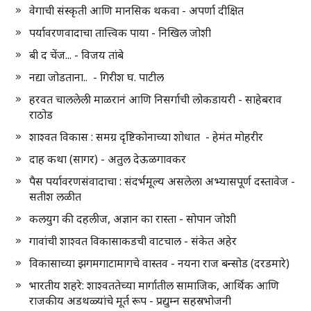
वेगाची संस्कृती आणि मानसिक थकवा - अपर्णा दीक्षित
पर्यावरणवादाचा तात्त्विक पाया - निखिल जोशी
बी द चेंज... - विजय तांबे
नद्या जोडताना.. - गिरीश घ. पाटील
हरवत चाललेली माळरानं आणि निसर्गाची लोकडायरी - साहेबराव
राठोड
शाश्वत विकास : समग्र दृष्टिकोनाच्या शोधात - हेमंत मोहरीर
दाह कथा (सागर) - अतुल देऊळगावकर
पैस पर्यावरणसंवादाचा : संदर्भमूल्य असलेला अभ्यासपूर्ण दस्तावेज -
सतीश लळीत
कलयुग की दहलीज, अज्ञान का रास्ता - सोपान जोशी
गावांची शाश्वत विकासाकडची वाटचाल - संकेत अहेर
विकासाच्या झगमगाटामागचे वास्तव - नयना राज बन्सोड (दरडमारे)
भारतीय शहरे: शाश्वततेच्या मार्गातील सामाजिक, आर्थिक आणि
राजकीय अडथळ्यांचे मूर्त रूप - प्रद्युम्न सहस्रभोजनी