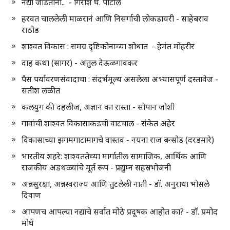
नद्या जोडताना.. - गिरीश घ. पाटील
हरवत चाललेली माळरानं आणि निसर्गाची लोकडायरी - साहेबराव
राठोड
शाश्वत विकास : समग्र दृष्टिकोनाच्या शोधात - हेमंत मोहरीर
दाह कथा (सागर) - अतुल देऊळगावकर
पैस पर्यावरणसंवादाचा : संदर्भमूल्य असलेला अभ्यासपूर्ण दस्तावेज -
सतीश लळीत
कलयुग की दहलीज, अज्ञान का रास्ता - सोपान जोशी
गावांची शाश्वत विकासाकडची वाटचाल - संकेत अहेर
विकासाच्या झगमगाटामागचे वास्तव - नयना राज बन्सोड (दरडमारे)
भारतीय शहरे: शाश्वततेच्या मार्गातील सामाजिक, आर्थिक आणि
राजकीय अडथळ्यांचे मूर्त रूप - प्रद्युम्न सहस्रभोजनी
अन्नसुरक्षा, अन्नस्वराज्य आणि तुटलेली नाती - डॉ. अनुराधा भोसले
दिवाण
आपणच आपल्या नद्यांचे सर्वात मोठे प्रदूषक आहोत का? - डॉ. प्रमोद
मोघे