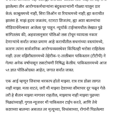
झालेल्या तीन आरोग्यकर्मचाऱ्यांना बंदुकधाऱ्यांनी गोळ्या घालून ठार
केलं. काबूलमध्ये नाही, सिरा लिऑन वा रियाधमध्ये नाही; ह्या कराचीत
झालंय हे. माझं हृदय जळतंय, रटारटा शिजतंय, ह्या अशा बातम्यांचा
मीडियाचॅनेल्सवर आलेला पूर पाहून. न्यूयॉर्क टाईम्समधील लेखात पुढे
सांगितलंय की, अहवालानुसार पोलिओ लस टोचून घ्यायला नकार
देणाऱ्यांचे सर्वांत जास्त प्रमाण आहे कराचीतील सधनांच्या वस्त्यांमध्ये,
कारण त्यांना सार्वजनिक आरोग्यव्यवस्थेवर किंचितही भरोसा राहिलेला
नाही. उत्तर वझिरीस्तानमध्ये तेहेरीक-ए-तालीबान पाकिस्तान (टीटीपी) ने
गेल्या अनेक वर्षापासून लसटोचणी निषिद्ध केलीय. पाकिस्तानमध्ये आज
५९ ज्ञात पोलिओग्रस्त आहेत, जगात सर्वांत जास्त.
एक आई म्हणून जिवाचा थरकाप होतो माझ्या. रात्र रात्र डोळा लागत
नाही माझा. मला वाटतं, जरी मी माझ्या देशाच्या सीमापार दूर पळून गेले
तरी हे सैतान माझ्या मागावर राहतील, माझ्याच नाही माझ्या पुढच्या
पिढ्यांच्याही. गुगल न्यूजवर मी पाकिस्तान टाईप करते, आणि तेथे
कशाच्या बातम्या असतात तर मृत्यूच्या, विध्वंसाच्या, रोगांनी पिडलेल्या