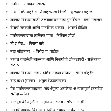
मनोगत - संपादक-२०२६
निसर्गातली शहरे आणि शहरातला निसर्ग - सुलक्षणा महाजन
शाश्वत विकासासाठी जलव्यवस्थापनाचा पुनर्विचार - रश्मी महाजन
वेगाची संस्कृती आणि मानसिक थकवा - अपर्णा दीक्षित
पर्यावरणवादाचा तात्त्विक पाया - निखिल जोशी
बी द चेंज... - विजय तांबे
नद्या जोडताना.. - गिरीश घ. पाटील
हरवत चाललेली माळरानं आणि निसर्गाची लोकडायरी - साहेबराव
राठोड
शाश्वत विकास : समग्र दृष्टिकोनाच्या शोधात - हेमंत मोहरीर
दाह कथा (सागर) - अतुल देऊळगावकर
पैस पर्यावरणसंवादाचा : संदर्भमूल्य असलेला अभ्यासपूर्ण दस्तावेज -
सतीश लळीत
कलयुग की दहलीज, अज्ञान का रास्ता - सोपान जोशी
गावांची शाश्वत विकासाकडची वाटचाल - संकेत अहेर