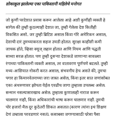
शोकाकूल झालेल्या एका पाकिस्तानी महिलेचे मनोगत
जो कुणी परदेशात प्रवास करून आलेला आहे अशी कुणीही व्यक्ती हे
सांगेल की तुम्ही कुठल्याही देशात जा, तुम्ही गेलेला देश कितीही
विकसित असो.. जर तुम्ही ब्रिटिश असाल किंवा गोरे अमेरिकन असाल,
देशाची दारं तुमच्याकरता सहज उघडी होतात. सुरक्षा काहीशी कमी
जाचक होते, व्हिसा क्यूज् लहान होतात आणि नियम आणि पद्धती
साध्या सरळ होतात. पण तुम्ही दुसऱ्या देशाकडे जाणाऱ्या सावळ्या
रंगाच्या पाकिस्तानी व्यक्ती असाल, तर वातावरण पूर्णपणे बदलते. तुम्ही
मध्य-आशियात नोकरी करत असाल, संभवनीय हेच असते की, तुमचा
पगार हा किमानवेतनाच्या जरा जास्त असेल, किंवा इतर सात जणांसोबत
एका अंथरुणावर झोपता येईल एवढीच जागा तुम्हाला उपलब्ध असेल.
सन्मान नसल्यासारखाच असेल. तुम्हाला कुणालाही नाराज करून
चालणार नाही, किंवा अधिकारांची भाषा करून चालणार नाही. तुमची
पोरं हजारो मैल दूर कुठेतरी शिकत असतात (कारण त्यांना इथं शिक्षण
देणं तुम्हाला परवडणारं नसतं). कसाबसा जगण्यासाठी पुरेसा पैसा