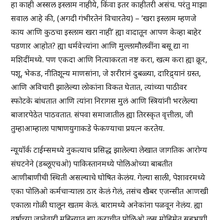
हा काही अस्सल इस्लाम नाहीये, किंवा इतर काहीतरी असंच. परंतु माझा
सवाल आहे की, (अगदी गंभीरतेनं विचारतेय) – ‘खरा इस्लाम म्हणजे
काय आणि कुठचा इस्लाम खरा नाही’ ह्या वादातून आपण केव्हा बाहेर
पडणार आहोत? ह्या धर्मवेत्त्यांना आणि मुल्लामौलवींना बसू द्या ना
मशिदींमध्ये. पण एकदा आणि नित्याकरता नष्ट करा, खत्म करा ह्या क्रूर,
पशू, भेकड, नीतिशून्य माणसांना, जे शरीरानं दुबळ्या, दारिद्र्यानं ग्रस्त,
आणि अविचारी झालेल्या लोकांना विकत घेतात, त्यांच्या पाठीवर
स्फोटके बांधतात आणि त्यांना निरागस मुलं आणि स्त्रियांनी भरलेल्या
बाजारपेठेत पाठवतात. संपवा समाजातील ह्या तिरस्कृत वृत्तीला, जी
तुम्हाआम्हाला पाषाणयुगाकडे फेकण्याचा प्रयत्न करतेय.
न्यूयॉर्क टाईम्समध्ये नुकत्याच प्रसिद्ध झालेल्या लेखात जागतिक आरोग्य
संघटनेने (डब्लूएचओ) पाकिस्तानमध्ये पोलिओच्या बाबतीत
आणीबाणीची स्थिती असल्याचे घोषित केलंय. गेल्या साली, पेशावरमध्ये
एका पोलिओ कर्मचाऱ्याला ठार केलं गेलं, तसंच खैबर एजन्सीत आणखी
एकाला गोळी घालून खतम केलं. बारामध्ये अनेकांना पळवून नेलंय. ह्या
वर्षाच्या जानेवारी महिन्यात ह्या कराचीत पोलिओ लस मोहिमेत सहभागी