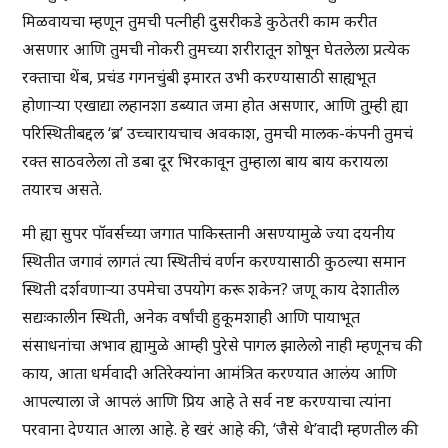
मिळवायचा म्हणून तुमची पत्नीही दुसरीकडे कुठेतरी काम करीत
असणार आणि तुमची नोकरी तुमच्या शरीरातून शोषून घेतलेला प्रत्येक
रक्ताचा थेंब, प्रचंड गगनचुंबी इमारत उभी करण्यासाठी साह्यभूत
होणाऱ्या एखाद्या लहानशा डब्यात जमा होत असणार, आणि तु्म्ही ह्या
परिस्थितीबद्दल ‘ब्र’ उच्चारायचाच अवकाश, तुमची मालक-कंपनी तुमचं
रक्त साठवलेला तो डबा दूर भिरकावून तुम्हाला बाय बाय करायला
तयारच असते.
मी ह्या सुपर पॉवर्सच्या जगात पाकिस्तानी असण्यामुळे ज्या दयनीय
स्थितीत जगावं लागतं त्या स्थितीचं वर्णन करण्यासाठी कुठल्या समान
स्थिती दर्शवणाऱ्या उपमेचा उपयोग करू शकेन? जणू काय देशातील
सद्यःकालीन स्थिती, अनेक वर्षांची हुकूमशाही आणि पायाभूत
संसाधनांचा अभाव ह्यामुळे आम्ही पुरेसे पागल झालेलो नाही म्हणूनच की
काय, आता धर्मवादी अतिरेक्यांना आमंत्रित करण्यात आलंय आणि
आपल्याला जे आपलं आणि प्रिय आहे ते सर्व नष्ट करण्याचा त्यांना
परवाना देण्यात आला आहे. हे खरं आहे की, ‘जैसे थे’वादी म्हणतील की