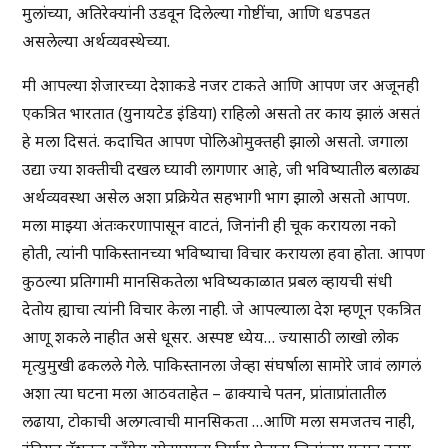
मुलांच्या, अतिरेक्यांनी उडवून दिलेल्या गोष्टींचा, आणि धडपडत
असलेल्या अर्थव्यवस्थेच्या.
मी आपल्या शेजारच्या देशाकडे नजर टाकते आणि आपण जर अजूनही
एकत्रित भारतात (युनायटेड इंडिया) राहिलो असतो तर काय झालं असतं
हे मला दिसतं. कदाचित आपण पोलिओमुक्तही झालो असतो. जगाला
उद्या ज्या शक्तीची दखल घ्यावी लागणार आहे, जी भविष्यातील बलाढ्य
अर्थव्यवस्था असेल अशा प्रक्रियेत सहभागी भाग झालो असतो आपण.
मला माझ्या अंतःकरणापासून वाटतं, जिनांनी ही चूक करायला नको
होती, त्यांनी पाकिस्तानच्या भविष्याचा विचार करायला हवा होता. आपण
कुठल्या प्रतिगामी मानसिकतेला भविष्यकाळात प्रबल व्हायची संधी
देतोय ह्याचा त्यांनी विचार केला नाही. जे आपल्याला देश म्हणून एकत्रित
आणू शकले नाहीत असे धूसर. अस्पष्ट ध्येय… ज्यासाठी लाखो लोक
मृत्युमुखी ढकलले गेले. पाकिस्तानला जेव्हा संघर्षाला सामोरे जावं लागलं
अशा त्या घटना मला आठवताहेत – ढाक्याचे पतन, प्रांताप्रांतातील
लढाया, टोकाची अलगत्वाची मानसिकता …आणि मला समजतच नाही,