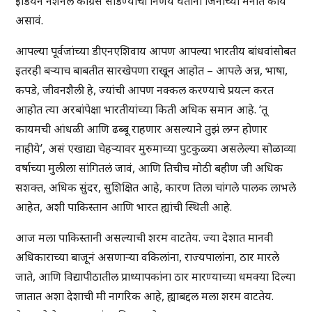
इंडियन नॅशनल कॉंग्रेस सोडण्याचा निर्णय घेताना जिनांच्या मनात काय
असावं.
आपल्या पूर्वजांच्या डीएनएशिवाय आपण आपल्या भारतीय बांधवांसोबत
इतरही बऱ्याच बाबतीत सारखेपणा राखून आहोत – आपले अन्न, भाषा,
कपडे, जीवनशैली हे, ज्यांची आपण नक्कल करण्याचे प्रयत्न करत
आहोत त्या अरबांपेक्षा भारतीयांच्या किती अधिक समान आहे. ‘तू
कायमची आंधळी आणि ढब्बू राहणार असल्याने तुझं लग्न होणार
नाहीये’, असं एखाद्या चेहऱ्यावर मुरुमाच्या पुटकुळ्या असलेल्या सोळाव्या
वर्षाच्या मुलीला सांगितलं जावं, आणि तिचीच मोठी बहीण जी अधिक
सशक्त, अधिक सुंदर, सुशिक्षित आहे, कारण तिला चांगले पालक लाभले
आहेत, अशी पाकिस्तान आणि भारत ह्यांची स्थिती आहे.
आज मला पाकिस्तानी असल्याची शरम वाटतेय. ज्या देशात मानवी
अधिकाराच्या बाजूनं असणाऱ्या वकिलांना, राज्यपालांना, ठार मारले
जाते, आणि विद्यापीठातील प्राध्यापकांना ठार मारण्याच्या धमक्या दिल्या
जातात अशा देशाची मी नागरिक आहे, ह्याबद्दल मला शरम वाटतेय.