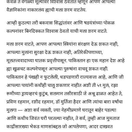
केवळ ते वेगळ्या मूल्यांवर विश्वास ठेवतात म्हणून आपण आपल्या
वैज्ञानिकांना नाकारलंय ह्याची मला शरम वाटतेय.
आम्ही कुठल्या तरी बकवास सिद्धांतांवर आणि षडयंत्रांच्या पोकळ
कल्पनांवर बिनदिक्कत विश्वास ठेवतो याची मला शरम वाटते.
मला शरम वाटते, आपण आपल्या स्त्रियांना संरक्षण देऊ शकत नाही,
आपल्या मुलांना सुरक्षा देऊ शकत नाही, अतिरेकीपणाच्या,
मूलतत्त्ववादाच्या घातक प्रवृत्तीपासून. पाकिस्तान हा एक महान देश आहे
ह्या खुळचट कल्पनेपासून आपल्या पुरुषांना वाचवू शकत नाही.
पाकिस्तान हे पंखही न फुटलेली, धडपडणारी राज्यसत्ता आहे, आणि जी
आपल्या पायांनी कधीही चालू शकणार नाहीत अशी ती ५९ मुलं, रझा
रूमीच्या ड्रायव्हरचं कुटुंब, सलमान तसीरसाठी जे अश्रू ढाळत आहेत ते,
प्रविण रहमान, रशीद रहमान, डॉ मुर्तिजा हैदर आणि त्यांचा बारा वर्षांचा
मुलगा — अशा सर्व व्यक्ती, ज्या नेहमीप्रमाणे घरातून बाहेर पडल्या
आणि कधीच जिवंत घरी परतल्या नाहीत, ते सर्व, तुम्ही आज मुमताज
काद्रीसारख्या भेकड माणसांबद्दल जो आपलेपणा, आदर दाखवत