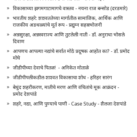
विकासाच्या झगमगाटामागचे वास्तव - नयना राज बन्सोड (दरडमारे)
भारतीय शहरे: शाश्वततेच्या मार्गातील सामाजिक, आर्थिक आणि
राजकीय अडथळ्यांचे मूर्त रूप - प्रद्युम्न सहस्रभोजनी
अन्नसुरक्षा, अन्नस्वराज्य आणि तुटलेली नाती - डॉ. अनुराधा भोसले
दिवाण
आपणच आपल्या नद्यांचे सर्वात मोठे प्रदूषक आहोत का? - डॉ. प्रमोद
मोघे
जीडीपीच्या देवाचे पितळ! - अनिकेत मोताळे
जीडीपीपलीकडील शाश्वत विकासाचा शोध - हरिहर सारंग
बेधुंद शहरीकरण, मातीचे मरण आणि वंचितांचे मूक आक्रंदन -
प्रमोद देशपांडे
शहरे, नद्या, आणि पुण्याचे पाणी - Case Study - शैलजा देशपांडे