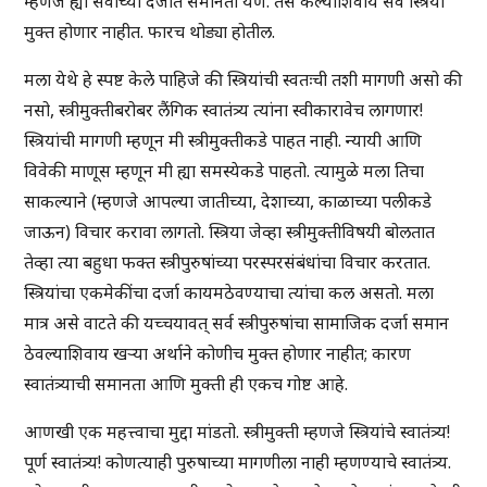
म्हणजे ह्या सर्वांच्या दर्जात समानता येणे. तसे केल्याशिवाय सर्व स्त्रिया
मुक्त होणार नाहीत. फारच थोड्या होतील.
मला येथे हे स्पष्ट केले पाहिजे की स्त्रियांची स्वतःची तशी मागणी असो की
नसो, स्त्रीमुक्तीबरोबर लैंगिक स्वातंत्र्य त्यांना स्वीकारावेच लागणार!
स्त्रियांची मागणी म्हणून मी स्त्रीमुक्तीकडे पाहत नाही. न्यायी आणि
विवेकी माणूस म्हणून मी ह्या समस्येकडे पाहतो. त्यामुळे मला तिचा
साकल्याने (म्हणजे आपल्या जातीच्या, देशाच्या, काळाच्या पलीकडे
जाऊन) विचार करावा लागतो. स्त्रिया जेव्हा स्त्रीमुक्तीविषयी बोलतात
तेव्हा त्या बहुधा फक्त स्त्रीपुरुषांच्या परस्परसंबंधांचा विचार करतात.
स्त्रियांचा एकमेकींचा दर्जा कायमठेवण्याचा त्यांचा कल असतो. मला
मात्र असे वाटते की यच्चयावत् सर्व स्त्रीपुरुषांचा सामाजिक दर्जा समान
ठेवल्याशिवाय खर्‍या अर्थाने कोणीच मुक्त होणार नाहीत; कारण
स्वातंत्र्याची समानता आणि मुक्ती ही एकच गोष्ट आहे.
आणखी एक महत्त्वाचा मुद्दा मांडतो. स्त्रीमुक्ती म्हणजे स्त्रियांचे स्वातंत्र्य!
पूर्ण स्वातंत्र्य! कोणत्याही पुरुषाच्या मागणीला नाही म्हणण्याचे स्वातंत्र्य.