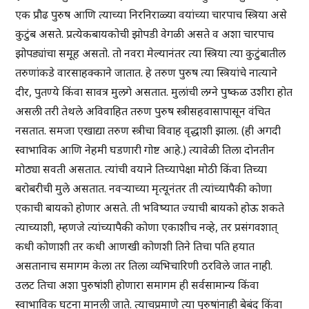
एक प्रौढ पुरुष आणि त्याच्या निरनिराळ्या वयांच्या चारपाच स्त्रिया असे
कुटुंब असते. प्रत्येकबायकोची झोपडी वेगळी असते व अशा चारपाच
झोपड्यांचा समूह असतो. तो नवरा मेल्यानंतर त्या स्त्रिया त्या कुटुंबातील
तरुणांकडे वारसाहक्काने जातात. हे तरुण पुरुष त्या स्त्रियांचे नात्याने
दीर, पुतण्ये किंवा सावत्र मुलगे असतात. मुलांची लग्ने पुष्कळ उशीरा होत
असली तरी तेथले अविवाहित तरुण पुरुष स्त्रीसहवासापासून वंचित
नसतात. समजा एखाद्या तरुण स्त्रीचा विवाह वृद्धाशी झाला. (ही अगदी
स्वाभाविक आणि नेहमी घडणारी गोष्ट आहे.) त्यावेळी तिला दोनतीन
मोठ्या सवती असतात. त्यांची वयाने तिच्यापेक्षा मोठी किंवा तिच्या
बरोबरीची मुले असतात. नवर्‍याच्या मृत्यूनंतर ती त्यांच्यापैकी कोणा
एकाची बायको होणार असते. ती भविष्यात ज्याची बायको होऊ शकते
त्याच्याशी, म्हणजे त्यांच्यापैकी कोणा एकाशीच नव्हे, तर प्रसंगवशात्
कधी कोणाशी तर कधी आणखी कोणशी तिने तिचा पति हयात
असतानाच समागम केला तर तिला व्यभिचारिणी ठरविले जात नाही.
उलट तिचा अशा पुरुषांशी होणारा समागम ही सर्वसामान्य किंवा
स्वाभाविक घटना मानली जाते. त्याचप्रमाणे त्या पुरुषांनाही बेबंद किंवा