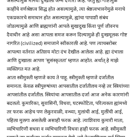
असल्यामुळे मानवी दुःखाला जन्म देणारी आहे. परंतु ह्या गोष्टीमुळे
काहींचे वर्णश्रेष्ठत्व सिद्ध होत असल्यामुळे, त्या श्रेष्ठत्वभावनेमुळे मनाचे
एकप्रकारचे समाधान होत असल्यामुळे, ह्यांचा पापाशी संबंध
जोडल्यामुळे आणि ब्राह्मणांनी आपले सुखःदुख किंवा पूर्ण जीवनच
दैवाधीन आहे असा आपला समज करून दिल्यामुळे ही दुःखमूलक गोष्ट
नागरित (civilized) समाजाने स्वीकारली आहे. पण त्याचबरोबर
आपल्या वर्तनात अतिशय मोटा दंभ देखील आलेला आहे. ह्या दंभाला
आणि दुःखाला आपण ‘सुसंस्कृतता’ म्हणत आहोत. अर्थात् हे माझे
व्यक्तिगत मत आहे.
आता स्त्रीमुक्ती म्हणजे काय ते पाहू. स्त्रीमुक्ती म्हणजे दर्जातील
समानता. केवळ स्त्रीपुरुषांच्या आपसातील दर्जातीलच नव्हे तर स्त्रियांच्या
आपसांतील दर्जातील. स्त्रियांचा आपसातील दर्जा आज अनेक कारणांनी
बदलतो. कुमारिका, सुवासिनी, विधवा, घटस्फोटिता, परित्यक्ता ह्यांमध्ये
तर फरक आहेच पण लेकुरवाळी, वन्ध्या, मुलांची आई, मुलींची आई,
पहिला मुलगा असलेली असाही फरक आहे. त्याशिवाय कुमारी माता,
व्यभिचारिणी सधवा व व्यभिचारिणी विधवा हाही फरक आहे. स्त्रीमुक्ती