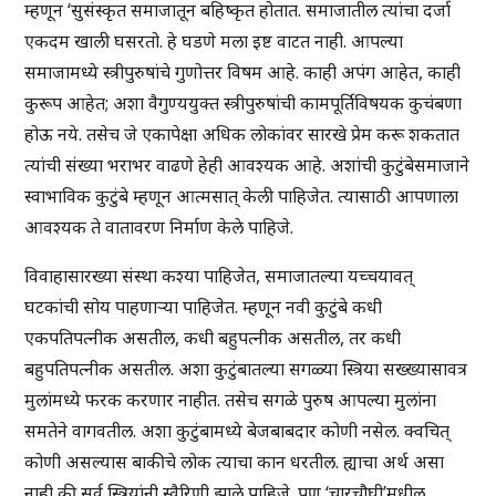
म्हणून ‘सुसंस्कृत समाजातून बहिष्कृत होतात. समाजातील त्यांचा दर्जा
एकदम खाली घसरतो. हे घडणे मला इष्ट वाटत नाही. आपल्या
समाजामध्ये स्त्रीपुरुषांचे गुणोत्तर विषम आहे. काही अपंग आहेत, काही
कुरूप आहेत; अशा वैगुण्ययुक्त स्त्रीपुरुषांची कामपूर्तिविषयक कुचंबणा
होऊ नये. तसेच जे एकापेक्षा अधिक लोकांवर सारखे प्रेम करू शकतात
त्यांची संख्या भराभर वाढणे हेही आवश्यक आहे. अशांची कुटुंबेसमाजाने
स्वाभाविक कुटुंबे म्हणून आत्मसात् केली पाहिजेत. त्यासाठी आपणाला
आवश्यक ते वातावरण निर्माण केले पाहिजे.
विवाहासारख्या संस्था कश्या पाहिजेत, समाजातल्या यच्चयावत्
घटकांची सोय पाहणार्‍या पाहिजेत. म्हणून नवी कुटुंबे कधी
एकपतिपत्नीक असतील, कधी बहुपत्नीक असतील, तर कधी
बहुपतिपत्नीक असतील. अशा कुटुंबातल्या सगळ्या स्त्रिया सख्ख्यासावत्र
मुलांमध्ये फरक करणार नाहीत. तसेच सगळे पुरुष आपल्या मुलांना
समतेने वागवतील. अशा कुटुंबामध्ये बेजबाबदार कोणी नसेल. क्वचित्
कोणी असल्यास बाकीचे लोक त्याचा कान धरतील. ह्याचा अर्थ असा
नाही की सर्व स्त्रियांनी स्वैरिणी झाले पाहिजे. पण ‘चारचौघी’मधील