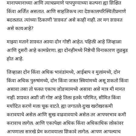
मानापमानाच्या आणि त्याचप्रमाणे पापपुण्याच्या कल्पना ह्या शिक्षित
किंवा अर्जित असतात. आणि साहजिकच त्या देशकालपरिस्थितीप्रमाणे
बदलतात. त्यांच्या ठिकाणी ‘शाश्वत’ असे काही नाही. तर मग शाश्वत
असे कायआहे?
माझ्या मताने शाश्वत अश्या दोन गोष्टी आहेत. पहिली आहे जिव्हाळा
आणि दुसरी आहे कामप्रेरणा. ह्या दोनहीमध्ये निष्ठेची विनाकारण लुडबुड
होत आहे.
जिव्हाळा दोन किंवा अधिक भावंडांमध्ये, आईबाप व मुलांमध्ये, दोन
किंवा अधिक पुरुषांमध्ये, दोन किंवा जास्त स्त्रियांमध्ये असू शकतो किंवा
असावा तसा तो फक्त एकाच जोडप्यामध्ये असावा असे मात्र मी मानत
नाही. शाश्वत अशी जी गोष्ट आहे तिला इतके परिमित, सीमित किंवा
मर्यादित करणे मला चूक वाटते. ह्या जगातले दुःख खरोखरकमी
करावयाचे असेल आणि सुख वाढवावयाचे असेल तर आपपरभाव कमी
करावाच लागेल. आणि एकापेक्षा अधिक किंवा अधिकाधिक लोकांवर
आपणाला सारखे प्रेम करावयाला शिकावे लागेल. आपण आपल्याच