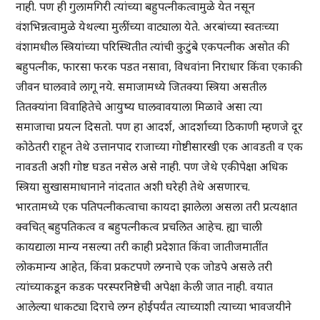
नाही. पण ही गुलामगिरी त्यांच्या बहुपत्नीकत्वामुळे येत नसून
वंशभिन्नत्वामुळे येथल्या मुलींच्या वाट्याला येते. अरबांच्या स्वतःच्या
वंशामधील स्त्रियांच्या परिस्थितीत त्यांची कुटुंबे एकपत्नीक असोत की
बहुपत्नीक, फारसा फरक पडत नसावा, विधवांना निराधार किंवा एकाकी
जीवन घालवावे लागू नये. समाजामध्ये जितक्या स्त्रिया असतील
तितक्यांना विवाहितेचे आयुष्य घालवावयाला मिळावे असा त्या
समाजाचा प्रयत्न दिसतो. पण हा आदर्श, आदर्शाच्या ठिकाणी म्हणजे दूर
कोठेतरी राहून तेथे उत्तानपाद राजाच्या गोष्टीसारखी एक आवडती व एक
नावडती अशी गोष्ट घडत नसेल असे नाही. पण जेथे एकीपेक्षा अधिक
स्त्रिया सुखासमाधानाने नांदतात अशी घरेही तेथे असणारच.
भारतामध्ये एक पतिपत्नीकत्वाचा कायदा झालेला असला तरी प्रत्यक्षात
क्वचित् बहुपतिकत्व व बहुपत्नीकत्व प्रचलित आहेच. ह्या चाली
कायद्याला मान्य नसल्या तरी काही प्रदेशात किंवा जातीजमातींत
लोकमान्य आहेत, किंवा प्रकटपणे लग्नाचे एक जोडपे असले तरी
त्यांच्याकडून कडक परस्परनिष्ठेची अपेक्षा केली जात नाही. वयात
आलेल्या धाकट्या दिराचे लग्न होईपर्यंत त्याच्याशी त्याच्या भावजयीने