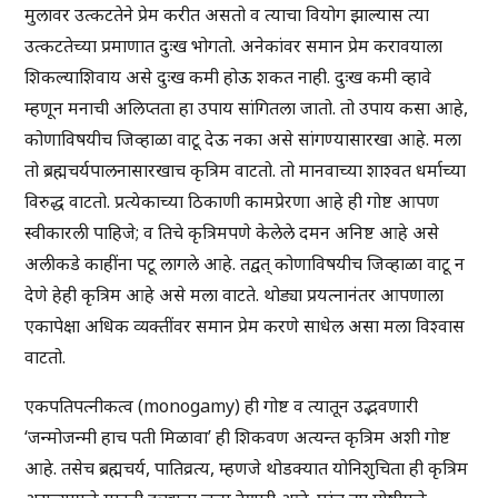
मुलावर उत्कटतेने प्रेम करीत असतो व त्याचा वियोग झाल्यास त्या
उत्कटतेच्या प्रमाणात दुःख भोगतो. अनेकांवर समान प्रेम करावयाला
शिकल्याशिवाय असे दुःख कमी होऊ शकत नाही. दुःख कमी व्हावे
म्हणून मनाची अलिप्तता हा उपाय सांगितला जातो. तो उपाय कसा आहे,
कोणाविषयीच जिव्हाळा वाटू देऊ नका असे सांगण्यासारखा आहे. मला
तो ब्रह्मचर्यपालनासारखाच कृत्रिम वाटतो. तो मानवाच्या शाश्वत धर्माच्या
विरुद्ध वाटतो. प्रत्येकाच्या ठिकाणी कामप्रेरणा आहे ही गोष्ट आपण
स्वीकारली पाहिजे; व तिचे कृत्रिमपणे केलेले दमन अनिष्ट आहे असे
अलीकडे काहींना पटू लागले आहे. तद्वत् कोणाविषयीच जिव्हाळा वाटू न
देणे हेही कृत्रिम आहे असे मला वाटते. थोड्या प्रयत्नानंतर आपणाला
एकापेक्षा अधिक व्यक्तींवर समान प्रेम करणे साधेल असा मला विश्वास
वाटतो.
एकपतिपत्नीकत्व (monogamy) ही गोष्ट व त्यातून उद्भवणारी
‘जन्मोजन्मी हाच पती मिळावा’ ही शिकवण अत्यन्त कृत्रिम अशी गोष्ट
आहे. तसेच ब्रह्मचर्य, पातिव्रत्य, म्हणजे थोडक्यात योनिशुचिता ही कृत्रिम