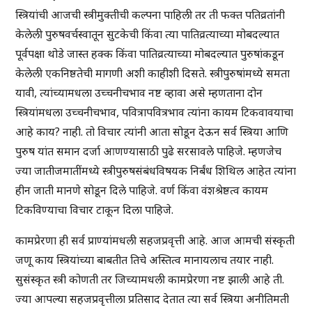
स्त्रियांची आजची स्त्रीमुक्तीची कल्पना पाहिली तर ती फक्त पतिव्रतांनी
केलेली पुरुषवर्चस्वातून सुटकेची किंवा त्या पातिव्रत्याच्या मोबदल्यात
पूर्वपक्षा थोडे जास्त हक्क किंवा पातिव्रत्याच्या मोबदल्यात पुरुषांकडून
केलेली एकनिष्ठतेची मागणी अशी काहीशी दिसते. स्त्रीपुरुषांमध्ये समता
यावी, त्यांच्यामधला उच्चनीचभाव नष्ट व्हावा असे म्हणताना दोन
स्त्रियांमधला उच्चनीचभाव, पवित्रापवित्रभाव त्यांना कायम टिकवावयाचा
आहे काय? नाही. तो विचार त्यांनी आता सोडून देऊन सर्व स्त्रिया आणि
पुरुष यांत समान दर्जा आणण्यासाठी पुढे सरसावले पाहिजे. म्हणजेच
ज्या जातीजमातींमध्ये स्त्रीपुरुषसंबंधविषयक निर्बंध शिथिल आहेत त्यांना
हीन जाती मानणे सोडून दिले पाहिजे. वर्ण किंवा वंशश्रेष्ठत्व कायम
टिकविण्याचा विचार टाकून दिला पाहिजे.
कामप्रेरणा ही सर्व प्राण्यांमधली सहजप्रवृत्ती आहे. आज आमची संस्कृती
जणू काय स्त्रियांच्या बाबतीत तिचे अस्तित्व मानायलाच तयार नाही.
सुसंस्कृत स्त्री कोणती तर जिच्यामधली कामप्रेरणा नष्ट झाली आहे ती.
ज्या आपल्या सहजप्रवृत्तीला प्रतिसाद देतात त्या सर्व स्त्रिया अनीतिमती