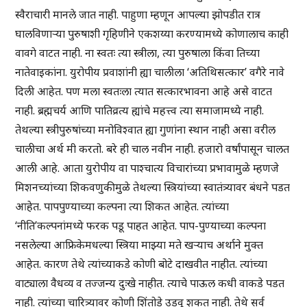
स्वैराचारी मानले जात नाही. पाहुणा म्हणून आपल्या झोपडीत रात्र
घालविणार्‍या पुरुषाशी गृहिणीने एकशय्या करण्यामध्ये कोणालाच काही
वावगे वाटत नाही. ना स्वतः त्या स्त्रीला, त्या पुरुषाला किंवा तिच्या
नातेवाइकांना. युरोपीय प्रवाशांनी ह्या चालीला ‘अतिथिसत्कार’ वगैरे नावे
दिली आहेत. पण मला स्वतःला त्यात सत्कारभावना आहे असे वाटत
नाही. ब्रह्मचर्य आणि पातिव्रत्य ह्यांचे महत्त्व त्या समाजामध्ये नाही.
तेथल्या स्त्रीपुरुषांच्या मनोविश्वात ह्या गुणांना स्थान नाही असा वरील
चालीचा अर्थ मी करतो. बरे ही चाल नवीन नाही. हजारो वर्षांपासून चालत
आली आहे. आता युरोपीय वा पाश्चात्य विचारांच्या प्रभावामुळे म्हणजे
मिशनच्यांच्या शिकवणुकीमुळे तेथल्या स्त्रियांच्या स्वातंत्र्यावर बंधने पडत
आहेत. पापपुण्याच्या कल्पना त्या शिकत आहेत. त्यांच्या
‘नीति’कल्पनांमध्ये फरक पडू पाहत आहेत. पाप-पुण्याच्या कल्पना
नसलेल्या आफ्रिकेमधल्या स्त्रिया माझ्या मते खर्‍याच अर्थाने मुक्त
आहेत. कारण तेथे त्यांच्याकडे कोणी बोटे दाखवीत नाहीत. त्यांच्या
वाट्याला वैधव्य व तज्जन्य दुःखे नाहीत. त्याचे पाऊल कधी वाकडे पडत
नाही. त्यांच्या चारित्र्यावर कोणी शिंतोडे उडवू शकत नाही. तेथे सर्व