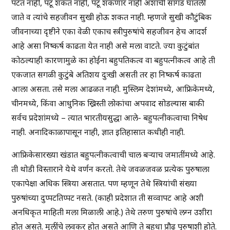
पटत नाही, पटू शकत नाही, पटू शकणार नाही अशांची सांगड घातली
जाते व त्यांचे सहजीवन सुखी होऊ शकत नाही. म्हणजे सुखी कौटुंबिक
जीवनाच्या दृष्टीने एका वेळी एकाच स्त्रीपुरुषांचे सहजीवन हेच आदर्श
आहे असा निष्कर्ष काढता येत नाही असे मला वाटते. ज्या कुटुंबांत
कोठल्याही कारणामुळे का होईना बहुपतिकत्व वा बहुपत्नीकत्व आहे ती
एकजात सगळी कुटुंबे अतिशय दुःखी असती तर हा निष्कर्ष काढता
आला असता. तसे मला आढळत नाही. मुस्लिम देशांमध्ये, आफ्रिकेमध्ये,
चीनमध्ये, किंवा आधुनिक ख्रिस्ती लोकांचा अपवाद सोडल्यास बाकी
सर्वच प्रदेशांमध्ये – त्यात भारतीयसुद्धा आले- बहुपत्नीकत्वाचा निषेध
नाही. अनादिकाळापासून नाही, ज्ञात इतिहासात कधीही नाही.
आफ्रिकेसारख्या खंडात बहुपत्नीकत्वाची चाल बर्‍याच जमातींमध्ये आहे.
ती थोडी विस्ताराने येथे वर्णन करतो. तेथे जवळजवळ प्रत्येक पुरुषाला
एकापेक्षा अधिक स्त्रिया असतात. पण म्हणून तेथे स्त्रियांची संख्या
पुरुषांच्या दुप्पटतिप्पट नसते. (काही प्रदेशात ती सव्वापट आहे अशी
अनधिकृत माहिती मला मिळाली आहे.) तेथे तरुण पुरुषांचे लग्न उशीरा
होत असते. मुलींचे लवकर होत असते आणि ते बहुधा प्रौढ पुरुषाशी होते.