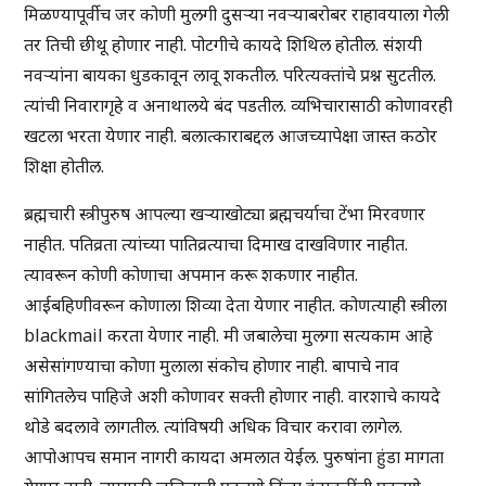
मिळण्यापूर्वीच जर कोणी मुलगी दुसर्‍या नवर्‍याबरोबर राहावयाला गेली
तर तिची छीथू होणार नाही. पोटगीचे कायदे शिथिल होतील. संशयी
नवर्‍यांना बायका धुडकावून लावू शकतील. परित्यक्तांचे प्रश्न सुटतील.
त्यांची निवारागृहे व अनाथालये बंद पडतील. व्यभिचारासाठी कोणावरही
खटला भरता येणार नाही. बलात्काराबद्दल आजच्यापेक्षा जास्त कठोर
शिक्षा होतील.
ब्रह्मचारी स्त्रीपुरुष आपल्या खर्‍याखोट्या ब्रह्मचर्याचा टेंभा मिरवणार
नाहीत. पतिव्रता त्यांच्या पातिव्रत्याचा दिमाख दाखविणार नाहीत.
त्यावरून कोणी कोणाचा अपमान करू शकणार नाहीत.
आईबहिणीवरून कोणाला शिव्या देता येणार नाहीत. कोणत्याही स्त्रीला
blackmail करता येणार नाही. मी जबालेचा मुलगा सत्यकाम आहे
असेसांगण्याचा कोणा मुलाला संकोच होणार नाही. बापाचे नाव
सांगितलेच पाहिजे अशी कोणावर सक्ती होणार नाही. वारशाचे कायदे
थोडे बदलावे लागतील. त्यांविषयी अधिक विचार करावा लागेल.
आपोआपच समान नागरी कायदा अमलात येईल. पुरुषांना हुंडा मागता