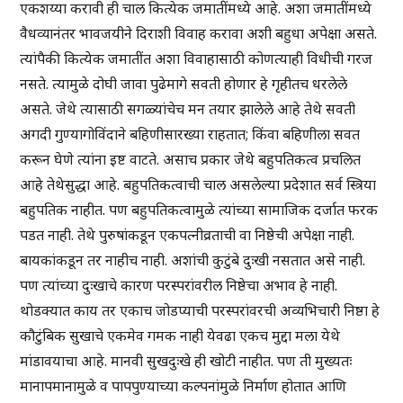
एकशय्या करावी ही चाल कित्येक जमातींमध्ये आहे. अशा जमातींमध्ये
वैधव्यानंतर भावजयीने दिराशी विवाह करावा अशी बहुधा अपेक्षा असते.
त्यांपैकी कित्येक जमातींत अशा विवाहासाठी कोणत्याही विधीची गरज
नसते. त्यामुळे दोघी जावा पुढेमागे सवती होणार हे गृहीतच धरलेले
असते. जेथे त्यासाठी सगळ्यांचेच मन तयार झालेले आहे तेथे सवती
अगदी गुण्यागोविंदाने बहिणीसारख्या राहतात; किंवा बहिणीला सवत
करून घेणे त्यांना इष्ट वाटते. असाच प्रकार जेथे बहुपतिकत्व प्रचलित
आहे तेथेसुद्धा आहे. बहुपतिकत्वाची चाल असलेल्या प्रदेशात सर्व स्त्रिया
बहुपतिक नाहीत. पण बहुपतिकत्वामुळे त्यांच्या सामाजिक दर्जात फरक
पडत नाही. तेथे पुरुषांकडून एकपत्नीव्रताची वा निष्ठेची अपेक्षा नाही.
बायकांकडून तर नाहीच नाही. अशांची कुटुंबे दुःखी नसतात असे नाही.
पण त्यांच्या दुःखाचे कारण परस्परांवरील निष्ठेचा अभाव हे नाही.
थोडक्यात काय तर एकाच जोडप्याची परस्परांवरची अव्यभिचारी निष्ठा हे
कौटुंबिक सुखाचे एकमेव गमक नाही येवढा एकच मुद्दा मला येथे
मांडावयाचा आहे. मानवी सुखदुःखे ही खोटी नाहीत. पण ती मुख्यतः
मानापमानामुळे व पापपुण्याच्या कल्पनांमुळे निर्माण होतात आणि