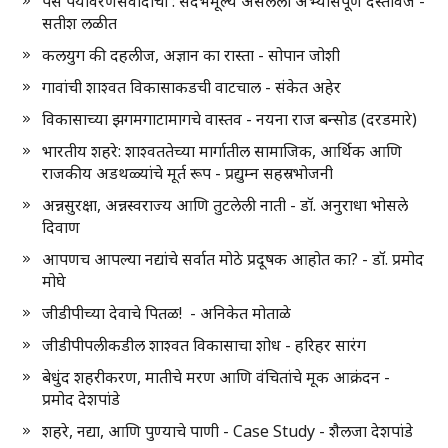
पैस पर्यावरणसंवादाचा : संदर्भमूल्य असलेला अभ्यासपूर्ण दस्तावेज -
सतीश लळीत
कलयुग की दहलीज, अज्ञान का रास्ता - सोपान जोशी
गावांची शाश्वत विकासाकडची वाटचाल - संकेत अहेर
विकासाच्या झगमगाटामागचे वास्तव - नयना राज बन्सोड (दरडमारे)
भारतीय शहरे: शाश्वततेच्या मार्गातील सामाजिक, आर्थिक आणि
राजकीय अडथळ्यांचे मूर्त रूप - प्रद्युम्न सहस्रभोजनी
अन्नसुरक्षा, अन्नस्वराज्य आणि तुटलेली नाती - डॉ. अनुराधा भोसले
दिवाण
आपणच आपल्या नद्यांचे सर्वात मोठे प्रदूषक आहोत का? - डॉ. प्रमोद
मोघे
जीडीपीच्या देवाचे पितळ! - अनिकेत मोताळे
जीडीपीपलीकडील शाश्वत विकासाचा शोध - हरिहर सारंग
बेधुंद शहरीकरण, मातीचे मरण आणि वंचितांचे मूक आक्रंदन -
प्रमोद देशपांडे
शहरे, नद्या, आणि पुण्याचे पाणी - Case Study - शैलजा देशपांडे