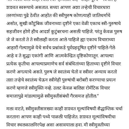
शाश्वत स्वरूपाचे असतात. सध्या आपण अशा तर्‍हेची विचारधारा
तरुणांच्या पुढे ठेवीत आहोत की स्त्रीपुरुष कोणत्याही जातिधर्माचे
असोत, सुखी कौटुंबिक जीवनाच्या दृष्टीने एका वेळी एकाच स्त्री-पुरुषाचे
सहजीवन होणे हीच आदर्श कुटुंबरचना असली पाहिजे. परंतु केवळ पुरुष
जे जे करतो ते ते स्त्रीलाही करता आले पाहिजे ह्या एकाच विचाराच्या
आहारी गेल्यामुळे येथे सर्वच प्रश्नांकडे पूर्वग्रहदूषित दृष्टीने पाहिले गेले
आहे व ते सुद्धा एकांगी आणि आत्मकेन्द्रित दृष्टिकोणातून. आपल्या
प्रत्येक कृतीचा आपल्याप्रमाणेच सर्व संबंधितांच्या हिताच्या दृष्टीने विचार
करणे अगत्याचे असते. पुरुष जे स्वातंत्र्य घेतो व स्त्रीवर अन्याय करतो
तशा तर्‍हेचे स्वातंत्र्य घेऊन स्त्रीनेही पुरुषांची बरोबरी करण्याचा प्रयत्न
करणे म्हणजे स्त्रीमुक्ति नव्हे. उलट केवळ बालिश रोमँटिक विचार
समाजापुढे मांडल्यामुळे स्त्रीमुक्तीसंबंधी गैरसमज होतील.”
मला वाटते, स्त्रीमुक्तीसारख्या काही शाश्वत मूल्यांविषयी सैद्धान्तिक चर्चा
करताना आपण काही पथ्ये पाळली पाहिजेत. शाश्वत मूल्यांविषयीचा
विचार स्थलकालनिरपेक्ष असा असावयाला हवा. मी स्त्रीमुक्तीच्या