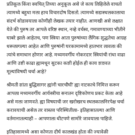
प्रतिकूल किंवा क्वचित् तिच्या अनुकूल असे जे काय लिहिलेले वाचतो
त्यामध्ये बहुधा मला हाच विचारदोष दिसतो. त्यामध्ये सद्यःस्थलकालाचा
संदर्भ सोडावयाला कोणीही लेखक तयार नाहीत. आणखी असे लक्षात
येते की पुरुष तर आपले वरिष्ठ स्थान, नव्हे वर्चस्व, गमावण्याच्या भीतीने
घाबरे झाले आहेतच, पण स्त्रिया आता पुरुषांच्या लैंगिक शुद्धतेचा आग्रह
धरूलागल्या आहेत आणि पुरुषांनी घरकामामध्ये हातभार लावला की
त्यांचे समाधान होणार आहे. मध्यमवर्गीय नोकरदार स्त्रियांची रांधा वाढा
आणि उष्टी काढा ह्यामधून सुटका कशी होईल ही काय शाश्वत
मूल्यांविषयी चर्चा आहे?
श्रीमती शांता बुद्धिसागर ह्यांनी चारचौघी’ ह्या नाटकाचे निमित्त करून
आपला मध्यमवर्गीय आर्यस्त्रीचा सनातन दृष्टिकोणच प्रकट केला आहे
असे मला जाणवते. ह्या विषयाची जर खरोखरच स्थलकालनिरपेक्ष चर्चा
करावयाची असेल तर वास्तव परिस्थितीला- इतिहासातल्या आणि
वर्तमानातल्याही – आपणाला धीटपणे सामोरे जावयाला पाहिजे.
इतिहासामध्ये असा कोणता दीर्घ कालखंड होता की ज्यावेळी