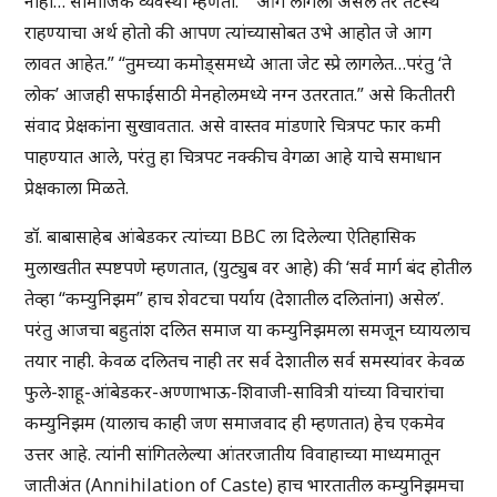
नाही… सामाजिक व्यवस्था म्हणतो.” “आग लागली असेल तर तटस्थ
राहण्याचा अर्थ होतो की आपण त्यांच्यासोबत उभे आहोत जे आग
लावत आहेत.” “तुमच्या कमोड्समध्ये आता जेट स्प्रे लागलेत…परंतु ‘ते
लोक’ आजही सफाईसाठी मेनहोलमध्ये नग्न उतरतात.” असे कितीतरी
संवाद प्रेक्षकांना सुखावतात. असे वास्तव मांडणारे चित्रपट फार कमी
पाहण्यात आले, परंतु हा चित्रपट नक्कीच वेगळा आहे याचे समाधान
प्रेक्षकाला मिळते.
डॉ. बाबासाहेब आंबेडकर त्यांच्या BBC ला दिलेल्या ऐतिहासिक
मुलाखतीत स्पष्टपणे म्हणतात, (युट्युब वर आहे) की ‘सर्व मार्ग बंद होतील
तेव्हा “कम्युनिझम” हाच शेवटचा पर्याय (देशातील दलितांना) असेल’.
परंतु आजचा बहुतांश दलित समाज या कम्युनिझमला समजून घ्यायलाच
तयार नाही. केवळ दलितच नाही तर सर्व देशातील सर्व समस्यांवर केवळ
फुले-शाहू-आंबेडकर-अण्णाभाऊ-शिवाजी-सावित्री यांच्या विचारांचा
कम्युनिझम (यालाच काही जण समाजवाद ही म्हणतात) हेच एकमेव
उत्तर आहे. त्यांनी सांगितलेल्या आंतरजातीय विवाहाच्या माध्यमातून
जातीअंत (Annihilation of Caste) हाच भारतातील कम्युनिझमचा