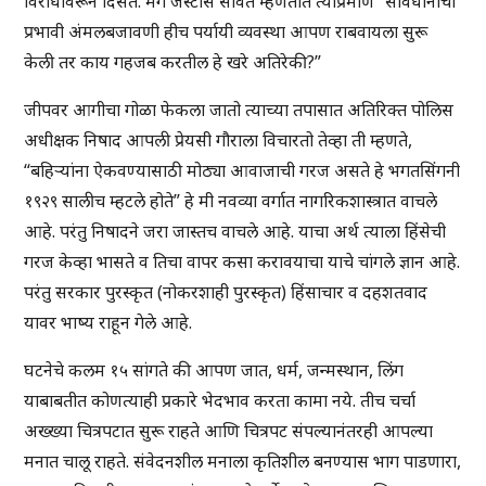
विरोधावरून दिसते. मग जस्टीस सावंत म्हणतात त्याप्रमाणे “संविधानाची
प्रभावी अंमलबजावणी हीच पर्यायी व्यवस्था आपण राबवायला सुरू
केली तर काय गहजब करतील हे खरे अतिरेकी?”
जीपवर आगीचा गोळा फेकला जातो त्याच्या तपासात अतिरिक्त पोलिस
अधीक्षक निषाद आपली प्रेयसी गौराला विचारतो तेव्हा ती म्हणते,
“बहिर्‍यांना ऐकवण्यासाठी मोठ्या आवाजाची गरज असते हे भगतसिंगनी
१९२९ सालीच म्हटले होते” हे मी नवव्या वर्गात नागरिकशास्त्रात वाचले
आहे. परंतु निषादने जरा जास्तच वाचले आहे. याचा अर्थ त्याला हिंसेची
गरज केव्हा भासते व तिचा वापर कसा करावयाचा याचे चांगले ज्ञान आहे.
परंतु सरकार पुरस्कृत (नोकरशाही पुरस्कृत) हिंसाचार व दहशतवाद
यावर भाष्य राहून गेले आहे.
घटनेचे कलम १५ सांगते की आपण जात, धर्म, जन्मस्थान, लिंग
याबाबतीत कोणत्याही प्रकारे भेदभाव करता कामा नये. तीच चर्चा
अख्ख्या चित्रपटात सुरू राहते आणि चित्रपट संपल्यानंतरही आपल्या
मनात चालू राहते. संवेदनशील मनाला कृतिशील बनण्यास भाग पाडणारा,