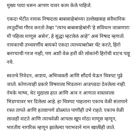
मुख्य पाया धरून आपण यावर काम केले पाहिजे.
एकदा भेटीत नायक निषादला बाबासाहेबांच्या उल्लेखासह संवैधानिक
तरतुदींचा गौरव करतो तेव्हा “त्याच बाबासाहेबांनी ‘हे संविधान जाळणारा
मी पहिला माणूस असेन’, हे सुद्धा म्हटलेलं आहे” असं निषाद म्हणतो.
नायकाची उच्चवर्णीय बायको एकदा त्याच्याबरोबर चॅट करते, हिरो
बनण्याची गरज नाही, पण अशी वेळ हवी की लोकांनी हिरोची वाटच पाहू
नये.
स्वतःचे निवेदन, आशय, अभिव्यक्ती आणि सौंदर्य घेऊन चित्रपट पुढे
जातो. कोणत्याही प्रकारे विषयाला भिडताना आडपडदा ठेवलेला नाही.
नेमके भाष्य, थेट मुद्याला हात आणि आव न आणता वास्तवाला
भिडण्यावर भर दिलेला आहे. हा चित्रपट पाहताना एकाच वेळी संतापाने
रक्त तापते आणि हताशपणे डोळ्यांत पाणीही उभे राहते. एकाच वेळी
लाजही वाटते आणि त्याचवेळी आपला खूप मोठा माणूस म्हणून,
भारतीय नागरिक म्हणून झालेल्या पराभवाने मान खालीही जाते.