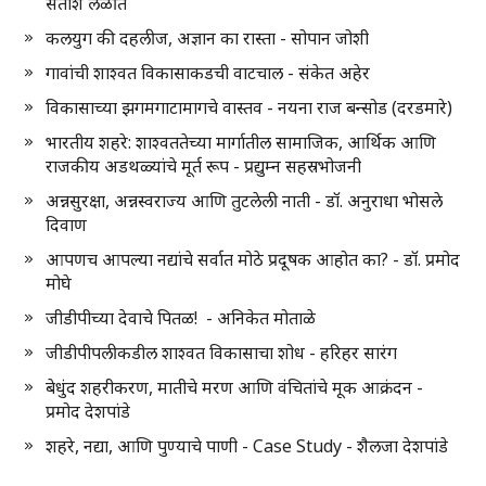
सतीश लळीत
कलयुग की दहलीज, अज्ञान का रास्ता - सोपान जोशी
गावांची शाश्वत विकासाकडची वाटचाल - संकेत अहेर
विकासाच्या झगमगाटामागचे वास्तव - नयना राज बन्सोड (दरडमारे)
भारतीय शहरे: शाश्वततेच्या मार्गातील सामाजिक, आर्थिक आणि
राजकीय अडथळ्यांचे मूर्त रूप - प्रद्युम्न सहस्रभोजनी
अन्नसुरक्षा, अन्नस्वराज्य आणि तुटलेली नाती - डॉ. अनुराधा भोसले
दिवाण
आपणच आपल्या नद्यांचे सर्वात मोठे प्रदूषक आहोत का? - डॉ. प्रमोद
मोघे
जीडीपीच्या देवाचे पितळ! - अनिकेत मोताळे
जीडीपीपलीकडील शाश्वत विकासाचा शोध - हरिहर सारंग
बेधुंद शहरीकरण, मातीचे मरण आणि वंचितांचे मूक आक्रंदन -
प्रमोद देशपांडे
शहरे, नद्या, आणि पुण्याचे पाणी - Case Study - शैलजा देशपांडे