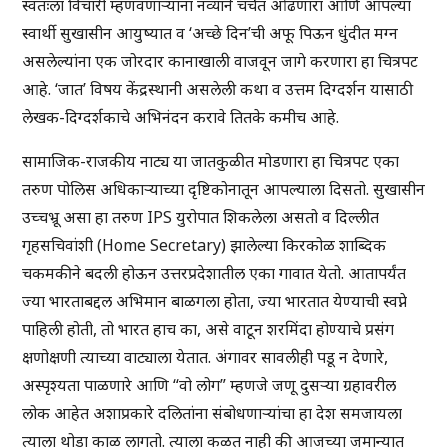
स्वतःला विचारी म्हणवणाऱ्यांना नव्याने चर्चेत ओढणारा आणि आपल्या
स्वार्थी सुखासीन आयुष्यात व ‘अच्छे दिन’ची अफू पिऊन धुंदीत मग्न
असलेल्यांना एक जोरदार कानाखाली वाजवून जागे करणारा हा चित्रपट
आहे. ‘जात’ विषय केंद्रस्थानी असलेली कथा व उत्तम दिग्दर्शन यासाठी
लेखक-दिग्दर्शकाचे अभिनंदन करावे तितके कमीच आहे.
सामाजिक-राजकीय नाट्य या जातकुळीत मोडणारा हा चित्रपट एका
तरुण पोलिस अधिकाऱ्याच्या दृष्टिकोनातून आपल्याला दिसतो. सुखासीन
उच्चभ्रू असा हा तरुण IPS युरोपात शिकलेला असतो व दिल्लीत
गृहसचिवांशी (Home Secretary) झालेल्या किरकोळ शाब्दिक
चकमकीने बदली होऊन उत्तरप्रदेशातील एका गावात येतो. आतापर्यंत
ज्या भारताबद्दल अभिमान बाळगला होता, ज्या भारतात येण्याची स्वप्ने
पाहिली होती, तो भारत हाच का, असे वाटून शरमिंदा होण्याचे प्रसंग
क्षणोक्षणी त्याच्या वाट्याला येतात. अंगावर सावलीही पडू न देणारे,
अस्पृश्यता पाळणारे आणि “वो लोग” म्हणजे जणू दुसऱ्या ग्रहावरील
लोक आहेत अशाप्रकारे दलितांना संबोधणाऱ्यांचा हा देश समजायला
त्याला थोडा काळ लागतो. त्याला कळत नाही की आजच्या जमान्यात