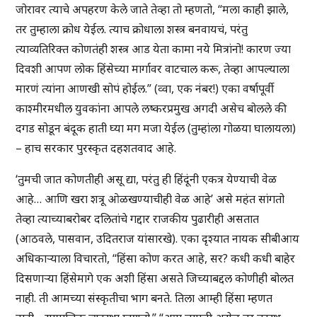
जोरावर त्याचे अपहरण केले जाते तेव्हा तो म्हणतो, “मला काही झाले,
तर तुम्हाला क्रोध येईल. त्याच क्रोधाला शस्त्र बनवायचं, परंतु
त्याव्यतिरिक्त कोणतंही शस्त्र आड येता कामा नये मित्रांनो! कारण ज्या
दिवशी आपण लोक हिंसेच्या मार्गावर वाटचाल करू, तेव्हा आपल्याला
मारणं त्यांना आणखी सोपं होईल.” (व्वा, एक नंबर!) एका वर्षापूर्वी
काश्मीरमधील युवकांना आपले लष्करप्रमुख अगदी असेच बोलले की
दगड सोडून बंदूक हाती घ्या मग मजा येईल (तुम्हांला गोळया घालायला)
– हाच सरकार पुरस्कृत दहशतवाद आहे.
‘तुमची जात कोणतीही असू द्या, परंतु ही हिंदूंनी एकत्र येण्याची वेळ
आहे… आणि खरा शत्रू ओळखण्याचीही वेळ आहे’ असे महंत सांगतो
तेव्हा त्याच्याबरोबर दलितांचे गद्दार राजकीय पुढारीही असतात
(आठवले, पासवान, उदितराज यांसारखे). एका दृश्यात नायक सीबीआय
अधिकार्‍याला विचारतो, “हिंसा कोण करत आहे, सर? कधी कधी बाहेर
दिसणार्‍या हिंसेमागे एक अशी हिंसा असते जिच्याबद्दल कोणीही बोलत
नाही. ती आमच्या संस्कृतीचा भाग बनते. तिला आम्ही हिंसा म्हणत