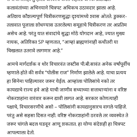
कलावंतांच्या अभिनयाने चित्रपट अधिकच उठावदार झाला आहे.
अतिशय कौशल्यपूर्ण चित्रीकरणसुद्धा दृश्यांमध्ये श्वास ओतते. डुक्कर-
तलावात पूजाला शोधण्यास उतरलेल्या समूहाचे चित्रीकरण तर अप्रतिम
असेच आहे. परंतु यात संवादांचे सुद्धा मोठे योगदान आहे, ज्यात मुख्य
नायक, अतिरिक्त SP म्हणतात, “आम्हां ब्राह्मणांनाही कधीतरी या
चिखलात उतरावे लागणार आहे.”
आमचे मार्गदर्शक व थोर विचारवंत जस्टीस पी.बी.सावंत अनेक वर्षांपूर्वीच
म्हणाले होते की सर्वत्र “पोलीस राज” निर्माण झालेले आहे. याचा प्रत्यय
हा सिनेमा पाहिल्यावर जरूर येईल. आम्हांला पोलिसांचे नको तर
कायद्याचे राज्य हवे आहे याची जाणीव सध्याच्या सत्ताधाऱ्यांना व वरिष्ठ
नोकरशहांना वारंवार करून द्यावी लागत आहे. सरकार कोणत्याही
पक्षाचे, विचारसरणीचे असो – पोलिसांनी कायद्यानुसारच वागले पाहिजे.
परंतु असे सहसा दिसत नाही. वरिष्ठ नोकरशहांनी ठरवले तर व्यवस्थेत ते
जरूर चांगले बदल घडवून आणू शकतात. हा योग्य संदेशही हा चित्रपट
आपल्याला देतो.