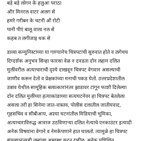
बड़े बड़े लोगन के हलुआ पराठा
और मिनरल वाटर अलग से
हमरे गरीबन के चटनी औ रोटी
पानी पीएं बालू वाला नल से
कहब त लगीजाइ धक से
डाव्या कम्युनिस्टांच्या या गाण्यानेच चित्रपटाची सुरुवात होते व लगेचच
दिग्दर्शक अनुभव सिन्हा फारसा वेळ न दवडता दोन लहान दलित
मुलींवरील अत्याचाराची दृश्ये दाखवून चित्रपट वेगवान असल्याची
जाणीव करून देतो व प्रेक्षकांच्या मनाची पकड घेतो. उत्तरप्रदेशातील
उन्नाव येथील सामूहिक बलात्कारांनंतर झाडावर टांगून फाशी दिलेल्या
दोन दलित मुलींच्या हत्याकांडाच्या सत्यघटनेवर हा चित्रपट बेतलेला
असला तरी हा सिनेमा जात-वास्तव, पोलीस दलातील जातीयवाद,
गृहसचिव व सीबीआय, अश्या घटनांतील मिडियाची भूमिका,
अत्याचाराविरुद्ध आवाज उठविणाऱ्या दलित नेत्याचे एनकाउंटर इत्यादी
अनेक विषयांना वेगाने व नेमकेपणाने हात घालतो. त्यामुळे हा चित्रपट
संपल्यानंतरही तुम्हांला अस्वस्थ करत राहील. अनेक प्रशिक्षित