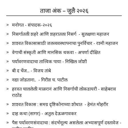
ताजा अंक – जुलै २०२६
मनोगत - संपादक-२०२६
निसर्गातली शहरे आणि शहरातला निसर्ग - सुलक्षणा महाजन
शाश्वत विकासासाठी जलव्यवस्थापनाचा पुनर्विचार - रश्मी महाजन
वेगाची संस्कृती आणि मानसिक थकवा - अपर्णा दीक्षित
पर्यावरणवादाचा तात्त्विक पाया - निखिल जोशी
बी द चेंज... - विजय तांबे
नद्या जोडताना.. - गिरीश घ. पाटील
हरवत चाललेली माळरानं आणि निसर्गाची लोकडायरी - साहेबराव
राठोड
शाश्वत विकास : समग्र दृष्टिकोनाच्या शोधात - हेमंत मोहरीर
दाह कथा (सागर) - अतुल देऊळगावकर
पैस पर्यावरणसंवादाचा : संदर्भमूल्य असलेला अभ्यासपूर्ण दस्तावेज -