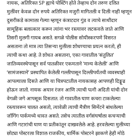
नायक, अतिरिक्त SP ह्याचे पोस्टिंग होते तेव्हाच दोन तरुण दलित
मुलींवर केवळ दोन रुपये अतिरिक्त मजुरी मागितली व दिली नाही म्हणून
दुसरीकडे कामाला गेल्या म्हणून कंत्राटदार गुंड व त्याचे साथीदार
सामूहिक बलात्कार करून त्यांना भर रस्त्यावर लटकवले जाते आणि
तिसरी मुलगी गायब असते. सगळे पोलीस सोयीस्करपणे विसरत
असताना तो मात्र त्या तिसऱ्या मुलीला शोधण्याचा प्रयत्न करतो, ही
त्याची कथा आहे. ते शोधत असताना, एका गावातील ‘संतुलित’
जातिव्यवस्थेपासून सर्व पातळीवर एकमताने ‘मान्य केलेली’ आणि
‘सामंजस्याने’ प्रस्थापित केलेली गल्लीपासून दिल्लीपर्यंतची व्यवस्थाही
आपल्याला दिसते आणि या चित्रपटातील नायकासह आपणही दिङ्मूढ
होऊन जातो. नायक अयान रंजन आणि त्याची पत्नी अदिती यांची दोन
वेगळी जगे आपसूक दिसतात. तो गावातील घाण कचरा टाकलेल्या
रस्त्यावरून चालत असतो, त्यावेळी त्याची मैत्रीण सिमेंटने बांधलेल्या
जॉगिंग पार्कमध्ये धावत असते. तसेच त्यातील वर्गसंघर्षाला कचर्‍याची
आणि गटारांची घाण या प्रतीकांतून दाखवलेले आहे. हरवलेल्या मुलीच्या
छोट्या पोस्टरला विशाल राजकीय, धार्मिक पोस्टरने झाकणे हेही मोठे