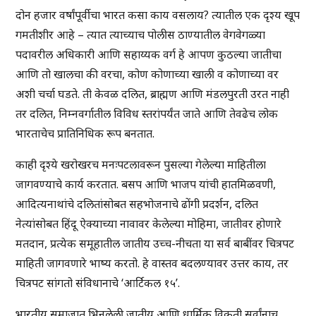
दोन हजार वर्षांपूर्वीचा भारत कसा काय वसलाय? त्यातील एक दृश्य खूप
गमतीशीर आहे – त्यात त्याच्याच पोलीस ठाण्यातील वेगवेगळ्या
पदावरील अधिकारी आणि सहाय्यक वर्ग हे आपण कुठल्या जातीचा
आणि तो खालचा की वरचा, कोण कोणाच्या खाली व कोणाच्या वर
अशी चर्चा घडते. ती केवळ दलित, ब्राह्मण आणि मंडलपुरती उरत नाही
तर दलित, निम्नवर्गातील विविध स्तरांपर्यंत जाते आणि तेवढेच लोक
भारताचेच प्रातिनिधिक रूप बनतात.
काही दृश्ये खरोखरच मनःपटलावरून पुसल्या गेलेल्या माहितीला
जागवण्याचे कार्य करतात. बसप आणि भाजप यांची हातमिळवणी,
आदित्यनाथांचे दलितांसोबत सहभोजनाचे ढोंगी प्रदर्शन, दलित
नेत्यांसोबत हिंदू ऐक्याच्या नावावर केलेल्या मोहिमा, जातीवर होणारे
मतदान, प्रत्येक समूहातील जातीय उच्च-नीचता या सर्व बाबींवर चित्रपट
माहिती जागवणारे भाष्य करतो. हे वास्तव बदलण्यावर उत्तर काय, तर
चित्रपट सांगतो संविधानाचे ‘आर्टिकल १५’.
भारतीय समाजात भिनलेली जातीय आणि धार्मिक विकृती सर्वांनाच