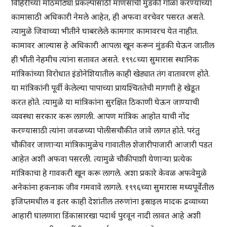
विहिरींच्या मोठमोठ्या प्रकल्पासाठी माणसांची मुंडकी गोळा करण्याच्या
कामासाठी अधिकारी नेमले आहेत, ही अफवा वरचेवर पसरत असते.
त्यामुळे जिवाच्या भीतीने घाबरलेले कामगार कामावरच येत नाहीत.
कामावर आल्यास हे अधिकारी आपला खून करून मुंडकी घेऊन जातील
ही भीती नेहमीच त्यांना सतावत असते. १९९८च्या सुमारास स्थानिक
मांत्रिकांच्या विरोधात इंडोनेशियातील काही खेड्यात तंग वातावरण होते.
या मांत्रिकांनी पूर्वी केलेल्या पापाच्या प्रायश्चिततेची मागणी हे खेडूत
करत होते. त्यामुळे या मांत्रिकांना सुरक्षित ठिकाणी घेऊन जाण्याची
व्यवस्था सरकार करू लागली. आपण मांत्रिक आहोत याची नोंद
करण्यासाठी त्यांना जवळच्या पोलीसचौकीत जावे लागत होते. परंतु
चौकीवर जाणाऱ्या मांत्रिकामुळेच गावातील शेजारीपाजारी आजारी पडत
आहेत अशी अफवा पसरली. त्यामुळे चौकीपाशी येणाऱ्या प्रत्येक
मांत्रिकाचा हे गावकरी खून करू लागले. अशा प्रकारे केवळ अफवेमुळे
अनेकांना हकनाक जीव गमवावे लागले. १९९६च्या सुमारास मध्यपूर्वेतील
इजिप्तमधील व इतर काही देशांतील तरुणांना इस्राइल मादक द्रव्याच्या
आहारी घालणारा डिंकासारखा पदार्थ पुरवून नादी लावत आहे अशी