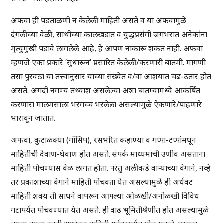
अफवा ही पडताळणी न केलेली माहिती असते व या अफवांमुळे
दंगलीच्या वेळी, साथीच्या कालखंडात व युद्धप्रसंगी जगभरात अनेकांना
मृत्युमुखी पडावे लागलेले आहे, हे आपण नाकारू शकत नाही. अफवा
म्हणजे एका प्रकारे ‘सुधारून’ प्रसारित केलेली/करणारी बातमी. मागणी
तसा पुरवठा या तत्त्वानुसार यांच्या संख्येत व/वा आशयात चढ-उतार होत
असते. अगदी नगण्य तथ्यांश असलेल्या अशा बातम्यांमध्ये आकर्षित
करणारा मालमसाला भरगच्च भरलेला असल्यामुळे ऐकणारे/पाहणारे
भारावून जातात.
अफवा, कुटाळक्या (गॉसिप), रसभरित कहाण्या व गप्पा-टप्पांमधून
माहितीची देवाण-घेवाण होत असते. संपर्क माध्यमांची उणीव असताना
माहिती पोचण्यास वेळ लागत होता. परंतु अलीकडे वाऱ्याच्या वेगाने, नव्हे
तर प्रकाशाच्या वेगाने माहिती पोचवता येत असल्यामुळे ही अर्धवट
माहिती शक्य ती साधने वापरून आपल्या ओळखी/अनोळखी विविध
गटापर्यंत पोचवण्यात येत असते. ही वाढ भूमितीश्रेणीत होत असल्यामुळे