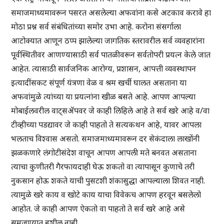
समाजमाध्यमावरून पसरत असलेल्या अफवांना कसे अटकाव करावे हा
मोठा प्रश्न सर्व संबंधितांच्या समोर उभा आहे. करोना संसर्गाला
आटोक्यात आणून ठप्प झालेल्या जागतिक स्तरावरील सर्व व्यवहारांना
पूर्वस्थितीवर आणण्यासाठी सर्व पातळीवरून सर्वतोपरी प्रयत्न केले जात
आहेत. त्यासाठी सार्वजनिक आरोग्य, प्रशासन, आपत्ती व्यवस्थापन
इत्यादींसकट संपूर्ण यंत्रणा वेळ व श्रम खर्ची घालत असताना या
अफवांमुळे त्यांच्या या प्रयत्नांना खीळ बसते आहे. आपण आपल्या
मोबाईलवरील वाट्सअ‍ॅपवर जे काही लिहिले आहे ते सर्व खरे आहे व/वा
टीव्हीच्या पडद्यावर जे काही पाहतो ते सत्यकथन आहे, यावर आपला
भलताच विश्वास असतो. समाजमाध्यमावरून दर सेकंदाला लाखोंनी
झळकणारे लंगोटीसंदेश वाचून आपण आपली मते बनवत असताना
त्याचा कुणीतरी गैरफायदाही घेऊ शकतो वा त्यापासून कुणाचे तरी
नुकसान होऊ शकते याची पुसटशी शंकासुद्धा आपल्याला शिवत नाही.
त्यामुळे खरे काय व खोटे काय याचा विवेकच आपण हरवून बसलेलो
आहोत. जे काही आपण ऐकतो वा पाहतो ते सर्व खरे आहे असे
समजण्यात हशील नाही.