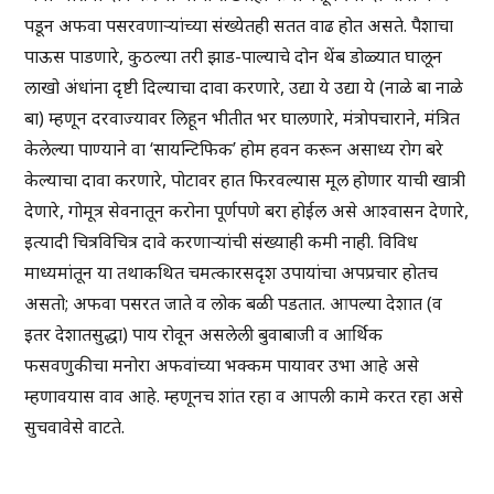
पडून अफवा पसरवणाऱ्यांच्या संख्येतही सतत वाढ होत असते. पैशाचा
पाऊस पाडणारे, कुठल्या तरी झाड-पाल्याचे दोन थेंब डोळ्यात घालून
लाखो अंधांना दृष्टी दिल्याचा दावा करणारे, उद्या ये उद्या ये (नाळे बा नाळे
बा) म्हणून दरवाज्यावर लिहून भीतीत भर घालणारे, मंत्रोपचाराने, मंत्रित
केलेल्या पाण्याने वा ‘सायन्टिफिक’ होम हवन करून असाध्य रोग बरे
केल्याचा दावा करणारे, पोटावर हात फिरवल्यास मूल होणार याची खात्री
देणारे, गोमूत्र सेवनातून करोना पूर्णपणे बरा होईल असे आश्वासन देणारे,
इत्यादी चित्रविचित्र दावे करणाऱ्यांची संख्याही कमी नाही. विविध
माध्यमांतून या तथाकथित चमत्कारसदृश उपायांचा अपप्रचार होतच
असतो; अफवा पसरत जाते व लोक बळी पडतात. आपल्या देशात (व
इतर देशातसुद्धा) पाय रोवून असलेली बुवाबाजी व आर्थिक
फसवणुकीचा मनोरा अफवांच्या भक्कम पायावर उभा आहे असे
म्हणावयास वाव आहे. म्हणूनच शांत रहा व आपली कामे करत रहा असे
सुचवावेसे वाटते.