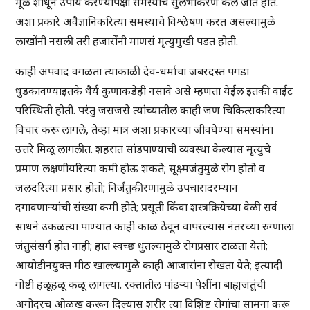
मूळ शोधून उपाय करण्यापेक्षा समस्यांचे सुलभीकरण केले जात होते.
अशा प्रकारे अवैज्ञानिकरित्या समस्यांचे विश्लेषण करत असल्यामुळे
लाखोंनी नसली तरी हजारोंनी माणसं मृत्युमुखी पडत होती.
काही अपवाद वगळता त्याकाळी देव-धर्माचा जबरदस्त पगडा
धुडकावण्याइतके धैर्य कुणाकडेही नसावे असे म्हणता येईल इतकी वाईट
परिस्थिती होती. परंतु जसजसे त्यांच्यातील काही जण चिकित्सकरित्या
विचार करू लागले, तेव्हा मात्र अशा प्रकारच्या जीवघेण्या समस्यांना
उत्तरे मिळू लागलीत. शहरात सांडपाण्याची व्यवस्था केल्यास मृत्युचे
प्रमाण लक्षणीयरित्या कमी होऊ शकते; सूक्ष्मजंतुमुळे रोग होतो व
जलदरित्या प्रसार होतो; निर्जंतुकीरणामुळे उपचारादरम्यान
दगावणाऱ्यांची संख्या कमी होते; प्रसूती किंवा शस्त्रक्रियेच्या वेळी सर्व
साधने उकळत्या पाण्यात काही काळ ठेवून वापरल्यास नंतरच्या रुग्णाला
जंतुसंसर्ग होत नाही; हात स्वच्छ धुतल्यामुळे रोगप्रसार टाळता येतो;
आयोडीनयुक्त मीठ खाल्ल्यामुळे काही आजारांना रोखता येते; इत्यादी
गोष्टी हळूहळू कळू लागल्या. रक्तातील पांढऱ्या पेशींना बाह्यजंतुंची
अगोदरच ओळख करून दिल्यास शरीर त्या विशिष्ट रोगांचा सामना करू