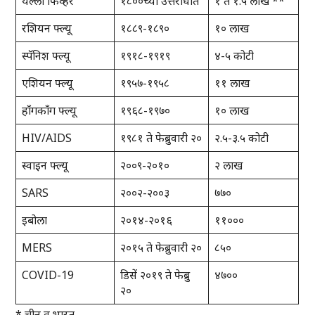
यल्लो फिव्हर
१८००च्या उत्तरार्धात
१ ते १.५ लाख **
रशियन फ्ल्यू
१८८९-१८९०
१० लाख
स्पॅनिश फ्ल्यू
१९१८-१९१९
४-५ कोटी
एशियन फ्ल्यू
१९५७-१९५८
११ लाख
हाँगकाँग फ्ल्यू
१९६८-१९७०
१० लाख
HIV/AIDS
१९८१ ते फेब्रुवारी २०
२.५-३.५ कोटी
स्वाइन फ्ल्यू
२००९-२०१०
२ लाख
SARS
२००२-२००३
७७०
इबोला
२०१४-२०१६
११०००
MERS
२०१५ ते फेब्रुवारी २०
८५०
COVID-19
डिसें २०१९ ते फेब्रु
४७००
२०
* चीन व भारत