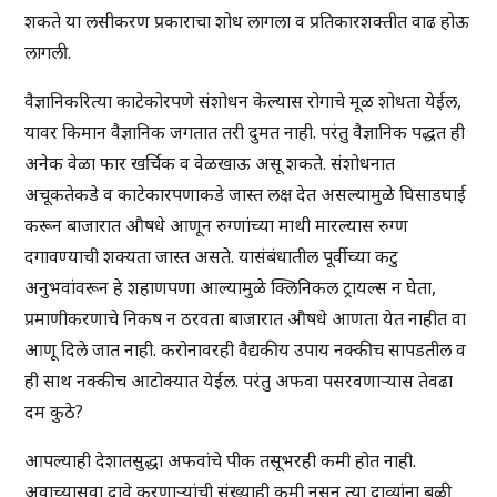
शकते या लसीकरण प्रकाराचा शोध लागला व प्रतिकारशक्तीत वाढ होऊ
लागली.
वैज्ञानिकरित्या काटेकोरपणे संशोधन केल्यास रोगाचे मूळ शोधता येईल,
यावर किमान वैज्ञानिक जगतात तरी दुमत नाही. परंतु वैज्ञानिक पद्धत ही
अनेक वेळा फार खर्चिक व वेळखाऊ असू शकते. संशोधनात
अचूकतेकडे व काटेकारपणाकडे जास्त लक्ष देत असल्यामुळे घिसाडघाई
करून बाजारात औषधे आणून रुग्णांच्या माथी मारल्यास रुग्ण
दगावण्याची शक्यता जास्त असते. यासंबंधातील पूर्वीच्या कटु
अनुभवांवरून हे शहाणपणा आल्यामुळे क्लिनिकल ट्रायल्स न घेता,
प्रमाणीकरणाचे निकष न ठरवता बाजारात औषधे आणता येत नाहीत वा
आणू दिले जात नाही. करोनावरही वैद्यकीय उपाय नक्कीच सापडतील व
ही साथ नक्कीच आटोक्यात येईल. परंतु अफवा पसरवणाऱ्यास तेवढा
दम कुठे?
आपल्याही देशातसुद्धा अफवांचे पीक तसूभरही कमी होत नाही.
अवाच्यासवा दावे करणाऱ्यांची संख्याही कमी नसून त्या दाव्यांना बळी