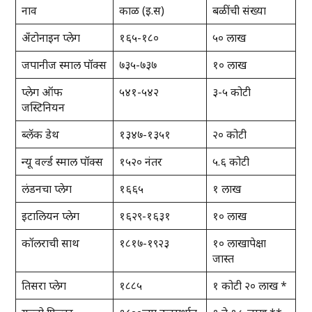
नाव
काळ (इ.स)
बळींची संख्या
अँटोनाइन प्लेग
१६५-१८०
५० लाख
जपानीज स्माल पॉक्स
७३५-७३७
१० लाख
प्लेग ऑफ
५४१-५४२
३-५ कोटी
जस्टिनियन
ब्लॅक डेथ
१३४७-१३५१
२० कोटी
न्यू वर्ल्ड स्माल पॉक्स
१५२० नंतर
५.६ कोटी
लंडनचा प्लेग
१६६५
१ लाख
इटालियन प्लेग
१६२९-१६३१
१० लाख
कॉलराची साथ
१८१७-१९२३
१० लाखापेक्षा
जास्त
तिसरा प्लेग
१८८५
१ कोटी २० लाख *