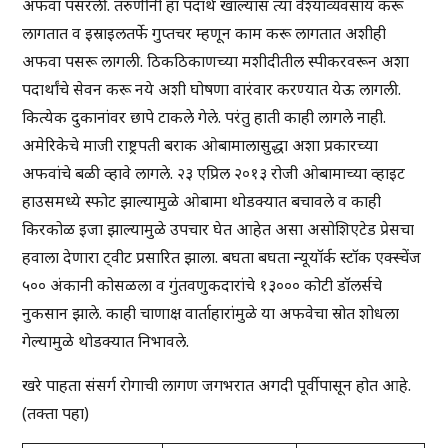
अफवा पसरली. तरुणींनी हा पदार्थ खाल्यास त्या वेश्याव्यवसाय करू
लागतात व इस्राइलतर्फे गुप्तचर म्हणून काम करू लागतात अशीही
अफवा पसरू लागली. ठिकठिकाणच्या मशीदीतील स्पीकरवरून अशा
पदार्थांचे सेवन करू नये अशी घोषणा वारंवार करण्यात येऊ लागली.
कित्येक दुकानांवर छापे टाकले गेले. परंतु हाती काही लागले नाही.
अमेरिकेचे माजी राष्ट्रपती बराक ओबामालासुद्धा अशा प्रकारच्या
अफवांचे बळी व्हावे लागले. २३ एप्रिल २०१३ रोजी ओबामाच्या व्हाइट
हाउसमध्ये स्फोट झाल्यामुळे ओबामा थोडक्यात बचावले व काही
किरकोळ इजा झाल्यामुळे उपचार घेत आहेत असा असोशिएटेड प्रेसचा
हवाला देणारा ट्वीट प्रसारित झाला. बघता बघता न्यूयॉर्क स्टॉक एक्स्चेंज
५०० अंकानी कोसळला व गुंतवणुकदारांचे १३००० कोटी डॉलर्सचे
नुकसान झाले. काही चाणाक्ष वार्ताहारांमुळे या अफवेचा स्रोत शोधला
गेल्यामुळे थोडक्यात निभावले.
खरे पाहता संसर्ग रोगाची लागण जगभरात अगदी पूर्वीपासून होत आहे.
(तक्ता पहा)