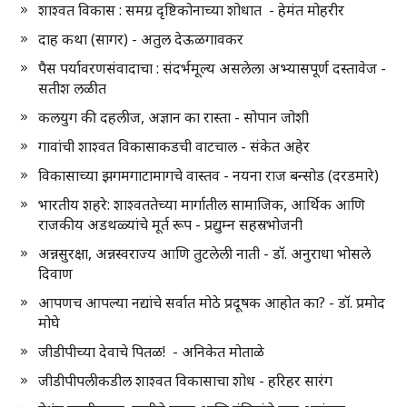
शाश्वत विकास : समग्र दृष्टिकोनाच्या शोधात - हेमंत मोहरीर
दाह कथा (सागर) - अतुल देऊळगावकर
पैस पर्यावरणसंवादाचा : संदर्भमूल्य असलेला अभ्यासपूर्ण दस्तावेज -
सतीश लळीत
कलयुग की दहलीज, अज्ञान का रास्ता - सोपान जोशी
गावांची शाश्वत विकासाकडची वाटचाल - संकेत अहेर
विकासाच्या झगमगाटामागचे वास्तव - नयना राज बन्सोड (दरडमारे)
भारतीय शहरे: शाश्वततेच्या मार्गातील सामाजिक, आर्थिक आणि
राजकीय अडथळ्यांचे मूर्त रूप - प्रद्युम्न सहस्रभोजनी
अन्नसुरक्षा, अन्नस्वराज्य आणि तुटलेली नाती - डॉ. अनुराधा भोसले
दिवाण
आपणच आपल्या नद्यांचे सर्वात मोठे प्रदूषक आहोत का? - डॉ. प्रमोद
मोघे
जीडीपीच्या देवाचे पितळ! - अनिकेत मोताळे
जीडीपीपलीकडील शाश्वत विकासाचा शोध - हरिहर सारंग