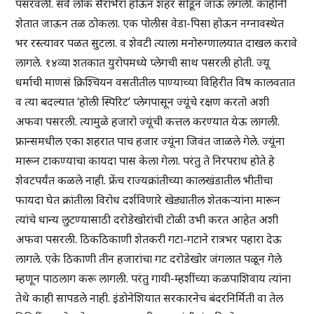
पसरवली. सर्व लोक सैराभैरा होऊन शहर सोडून जाऊ लगली. काहींनी
शेतात जाऊन तळ ठोकला. एक पोलीस वेडा-पिसा होऊन नग्नावस्थेत
भर रस्त्यावर पळत सुटला. व शेवटी त्याला मनोरुग्णालयात दाखल करावे
लागले. १४व्या शतकात युरोपमध्ये प्लेगची साथ पसरली होती. ज्यू
धर्माची माणसं क्रिश्चियन वसतीतील पाण्याच्या विहिरीत विष कालवतात
व त्या बदल्यात ‘होली स्पिरिट’ प्लेगपासून ज्यूंचे रक्षण करतो अशी
अफवा पसरली. त्यामुळे हजारो ज्यूंची कत्तल करण्यात येऊ लागली.
फ्रान्समधील एका शहरात पाच हजार ज्यूंना जिवंत जाळले गेले. ज्यूंना
मारून टाकण्याचा कायदा पास केला गेला. परंतु ते निरपराध होते हे
शेवटपर्यंत कळले नाही. फ्रेंच राज्यक्रांतीच्या कालखंडातील भीतीचा
फायदा घेत क्रांतीला विरोध दर्शविणारे खेड्यातील शेतकऱ्यांना मारून
त्यांचे धान्य लुटण्यासाठी दरोडेखोरांची टोळी उभी करत आहेत अशी
अफवा पसरली. ठिकठिकाणी शेतकरी गटा-गटाने रात्रभर पहारा देऊ
लागले. एके ठिकाणी तीन हजारांचा गट दरोडेखोर जंगलात पळून गेले
म्हणून पाठलाग करू लागली. परंतु गायी-म्हशींच्या कळपाशिवाय त्यांना
तेथे काही सापडले नाही. इंडोनेशियात सरकारनेच बंदरनिर्मिती वा तेल