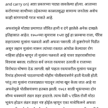
and carry on) अशा प्रकारच्या पाट्या लावलेल्या होत्या. आताच्या
करोनाच्या साथीच्या उद्रेकाच्या काळातसुद्धा सामान्य जनतेला असेच
काही सांगण्याची गरज भासते आहे.
अफवांमुळे मोठ्या प्रमाणात जीवित हानी व दंगे झालेले अनेक दाखले
इतिहासात आहेत. १७५०च्या सुमारास १५वा लुई हा फ्रान्सचा राजा, पॅरिस
शहरातल्या मुलांना पळवतो अशी अफवा पसरली. तो कुष्ठरोगाने पिडीत
असून लहान मुलांना मारून त्यांच्या रक्तात आंघोळ केल्यावर रोग
नाहिसा होईल म्हणून तो मुलांना पळवतो आहे यावर शहरवासीयांचा
विश्वास बसला. रातोरात सर्व जनता रस्त्यावर उतरली व राजाच्या
विरोधात घोषणा देऊ लागली. खरे पाहता रस्त्यावरील मुलांना पकडून
रिमांड होममध्ये पाठवण्याची मोहीम पोलीसयंत्रणेने हाती घेतली होती.
परंतु त्या मुलांना राजवाड्यात पाठवून त्यांचा खून केला जात आहे या
अफवेमुळे पोलीसयंत्रणा हतबल झाली. १७६१ साली भूकंपाच्या दोन
सौम्य धक्क्यांने लंडन शहर हादरले. त्याच वेळी ५ एप्रिल रोजी मोठा
भूकंप होऊन लंडन शहर नष्ट होईल म्हणून एका माथेफिरूने अफवा