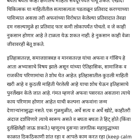
बघता बघता काही क्षणांतच माहिती सर्वदूरपर्यंत पोचू शकते. एखादा
चिकित्सक या माहितीतील सत्यासत्यता पडताळून प्रतिवाद करण्याच्या
पावित्र्यात असला तरी अफवांच्या विरोधात केलेल्या प्रतिवादात तेवढा
दम नसल्यामुळे हा प्रतिवाद फार कमी लोकापर्यंत पोचतो. व जे काही
नुकसान होणार आहे ते टाळता येऊ शकत नाही. हे नुकसान काही वेळा
जीवावरही बेतू शकते.
इतिहासतज्ज्ञ, समाजशास्त्रज्ञ व मानसतज्ज्ञ यांचा अफवा व गॉसिप हे
आता अभ्यासाचे विषय झाले असून यांच्या ऐतिहासिक, सामाजिक व
राजकीय परिणामांचा ते शोध घेत आहेत. इतिहासातील कुठली माहिती
खरी आहे व कुठली माहिती पेरलेली आहे याचा शोध घेऊन इतिहासाचे
पुनर्लेखन केले जात आहे. गंमत म्हणजे अफवा पसरवत असताना त्याचे
काय परिणाम होणार आहेत याची कल्पना अफवांना जन्म
देणाऱ्यांनासुद्धा नसते. एक गुळमुळीत, अर्धे सत्य व अर्धे खोटे, काहीतरी
अंदाज दर्शविणारे त्याचे स्वरूप असते व बघता बघता ते हिट् होते (किंवा
दुर्लक्षिलेही जाऊ शकते.) म्हणूनच दुसऱ्या जागतिक महायुद्धाच्या
काळात ठिकठिकाणी शांत रहा व आपले काम करत रहा (keep calm