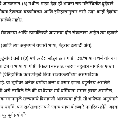
ंमधे आढळतात. (३) मधील ‘माझा देश’ ही भावना सद्य परिस्थितीत दुर्दैवाने
तीव्रता देशाच्या घडणीवरून आणि इतिहासानुसार ठरते. उदा. काही देशांचा
ागलेले नाहीत.
ना छेदणार्‍या आणि त्यापलिकडे जाणार्‍या दोन संकल्पना आहेत त्या म्हणजे:
(आणि त्या अनुषंगाने येणारी भाषा, पेहराव इत्यादी अंगे).
 कुटुंबीय) तसेच (३) मधील देश सोडून इतर गोष्टी. देश/भाषा व धर्म यांवरून
 देश व भाषा या गोष्टी वेगळ्या नसतात. कारण बहुतांश नागरिक एकच
(ऐतिहासिक कारणांमुळे किंवा राज्यकर्त्यांच्या असमावेशक
 आहे. या भूमीवर अनेक धर्मांचा जन्म व प्रसार झाला. बहुसंख्य असलेले
या वेळी असे ठरविले गेले की या देशात सर्व धर्मियांना समान हक्क असतील,
 आकारमानामुळे राज्यांमधे विभागणी आवश्यक होती. ती भाषेच्या अनुषंगाने
विध धर्मांचे, पण सर्वसाधारणपणे एकच भाषा बोलणारे नागरिक होते. अश्या
*.
ूतपूर्व प्रयोग