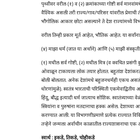
पृथ्वीवर वरील (१) व (२) क्रमांकाच्या गोष्टी सर्व मानवा
वैश्विक असली तरी राज्य/गाव/परिसर यांवरील प्रेमाची 
भौगोलिक आकार छोटा असल्याने ते देश राज्यांमध्ये विभ
वरील तिन्ही प्रकार मूर्त आहेत, भौतिक आहेत. या सर्वां
(४) माझा धर्म (जात या अर्थाने) आणि (५) माझी संस्कृती 
(१) मधील सर्व गोष्टी, (२) मधील मित्र (व क्वचित प्रसंगी
ओवाळून टाकायला लोक तयार होतात. बहुतांश देशांकरता
बोली बोलतात. अनेक देशांमधे बहुजनधर्मही एकच असतो 
धोरणांमुळे). स्वतंत्र भारताची परिस्थिती एकमेवाद्वितीय
हिंदू, बौद्ध इत्यादी धर्म जात्याच सोशिक. स्वातंत्र्याच्
स्त्रियांना व पुरुषांना मतदानाचा हक्क असेल. देशाच्या
करण्यात आली. या विभागणीप्रमाणे प्रत्येक राज्यात वि
तर्‍हेने जन्मला अर्वाचीन काळातील राज्यशासनाचा एक अभ
स्वार्थ : इकडे, तिकडे, चोहीकडे