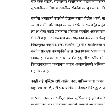
मात करू पाहतो. राज्यांच्या नागरिकांना घालवण्यावरूनचे त
सुरुवातीला दक्षिण भारतातील लोकांना तर पुढे जाऊन बिहारच
धर्माचा अनाठायी स्वार्थही देशाला तसाच वेठीस धरतो. खर
त्याला सर्वांत थोर मानून त्याच्यावर प्रेम करायचे (हे जनुका
त्याआधीचा काही शतकांचा इतिहास परकीय आक्रमणांचा! त
शेजारी प्रदेशांवर आक्रमण करण्याइतका बलाढ्य असेल) म
निवडणुका नव्हत्या, राज्यकर्त्यांना मुदती व बांधिलक्या न
धर्मांना सारख्या वागणुकीचे स्वप्न दाखवणाऱ्या भारतात
टक्कर होत असते. मी भारतीय की हिंदू, मी भारतीय की म
विचाराधारांच्या दरम्यानचा तणाव अजाणतेपणी अस्तित्व
शहनाक आहे.
काही राष्ट्रे मुस्लिम राष्ट्रे आहेत. उदा. पाकिस्तानचा जन्म
बहुसंख्य असले, तरी इतर धर्मियांना देशघटनेविरुद्ध ज
भारताचा जन्म फाळणीतून झाला. मुस्लिम राष्ट्र हवे असलेल
हा देशापेक्षा श्रेष्ठ समजायचा असतो. त्यामुळे अधूनमध