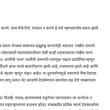
णे, लाच घेणे/देणे, मतदान न करणे हे सर्व भ्रष्टाचाराचेच प्रकार झाले.
 प्रकार वेगळ्या स्वरूपात हळूहळू करणारेही असतात. राखीव जागांचे
कांसाठी स्वातंत्र्यप्राप्तीच्या वेळी काही दशकांकरता राखीव जागा
ेत. आधीची ‘उच्च’ जातींची अमानवी वागणूक पाहता प्रायश्चित्त म्हणून
दुर्दैवाने आज त्याचे बाजारीकरण झाले आहे, राजकारण झाले आहे आणि
ाकडे ‘बदला’ म्हणून पाहत आहेत. या दुरुपयोगामुळे पसरणारे विष देशाला
लागू करून थेट स्वार्थाचे देशप्रेमाच्या स्वार्थाला शह देणे थांबवायला
. दिल्ली, पंजाब, हरयाणामधे यमुनेच्या पाण्यावरून तर कर्नाटक व
महाराष्ट्राचापण हातभार होता). याबाबतीत प्रांतिक स्वार्थ देशस्वार्थावर