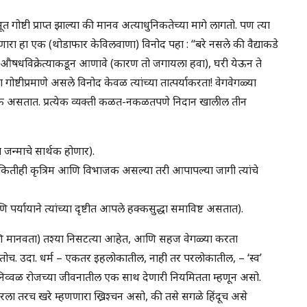
त गोष्टी प्राप्त झाल्या की मानव अत्याधुनिकतेच्या मागे लागतो. पण त्या
णारा हा एक (थोडाफार केविलवाणा) विनोद पहा : “बरे नसले की वैद्याकडे
ध औषधविक्रेत्याकडून आणावे (कारण तो जगायला हवा), घरी येऊन ते
ष्टीप्रमाणे असले विनोद केवळ त्यांच्या तात्पर्याकरता! वेगवेगळ्या
िक असतात. प्रत्येक व्यक्ती कळत-नकळतपणे निदान खालील तीन
जन्माचे सार्थक होणार).
पना कितीही कृत्रिम आणि विभाजक असल्या तरी आपापल्या जागी त्यांचे
 पर्यायाने त्यांच्या दृष्टीत आपले हक्कसुद्धा समाविष्ट असतात).
णि मानवता) तश्या निसटत्या आहेत, आणि सहज वेगळ्या करता
ंत पोचतोच. उदा. धर्म – एकतर इहलोकातील, नाही तर परलोकातील, – ‘स्व’
ा निव्वळ रोजच्या जीवनातील एक साथ देणारी नियमितता म्हणून असो.
ला तरच खरे म्हणणारा ख्रिश्चन असो, की तसे सगळे हिंदूच असे