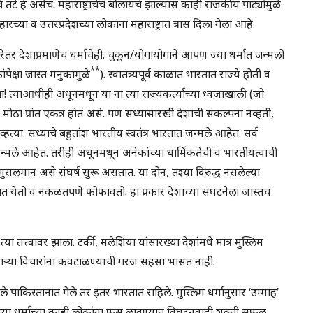
ंटे हे असेच. महाराष्ट्राचेच बोलायचे झाल्यास काही राजकीय पार्ट्यांमुळे
्या व उत्तरप्रदेशच्या लोकांना महाराष्ट्रात त्रास दिला गेला आहे.
ेतर देशाप्रमाणेच धर्माचेही. चुकून/योगायोगाने आपण ज्या धर्मात जन्मलो
**
ंपेक्षा जास्त मनुकांमुळे
). स्वातंत्र्यपूर्व काळात भारतात राज्ये होती व
्याआधीही अधूनमधून या ना त्या राज्यकर्त्याच्या ध्वजाखाली (जो
ोठा प्रांत एकत्र होत असे. पण सध्यासारखी देशाची संकल्पना नव्हती,
व्हत्या. सध्याचे बहुतांश भारतीय स्वतंत्र भारतात जन्मले आहेत. सर्व
 जन्मले आहेत. तरीही अधूनमधून अनेकांच्या धार्मिकतेची व भारतीयत्वाची
ुसलमान असे संघर्ष सुरू असतात. या दोन, तश्या विरुद्ध नसलेल्या
ात येतो व नकळतपणे फोफावतो. हा प्रकार देशाच्या संघटनेला जास्तच
च त्या तत्त्वावर झाला. टर्की, मलेशिया यांसारख्या देशांमधे मात्र मुस्लिम
ाणार्‍या विचारांना कवटाळण्याची गरज सहसा भासत नाही.
े पाकिस्तानात गेले तर इतर भारतात राहिले. मुस्लिम धर्मानुसार ‘उम्माह’
ून त्या धर्माच्या काही लोकांना फूस लावण्यात विघटनवादी शक्ती सफल