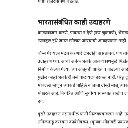
गोष्टी राजरोसपणे घडतात.
भारतासंबंधित काही उदाहरणे
काळाबाजार करणे, पावत्या न देणे (कर चुकवणे), भेसळ कर
त्याबद्दल इथे जास्त खोलात जाण्याची आवश्यकता नाही.
बॉम्ब पेरायला मदत करणारे देशद्रोही असतातच, पण तोच
उदाहरण घ्या. आधी अनेक शतके जातव्यवस्थेमुळे पिडीत लो
निर्माण केल्या गेल्या. त्या अजूनही आहेत व वाढल्या आह
पुढील काही शतकेही तसे चालायला हरकत नाही. परंतु 
मोबदला म्हणून त्याकडे पाहिले न जाता दोन्ही बाजू त्य
पोखरते आहे. नियंत्रित आणि सुयोग्य स्वरूपात राखीव जागा 
हवे.
दुसरे उदाहरण नद्यांमधील पाणी मिळवण्यावरून आहे. उदा
तमिळनाडू दरम्यान कावेरीवरून. (कृष्णा-गोदावरी प्रकरणात 