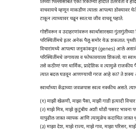
तिच्या पिल्लासोबत एका रिकाम्या हौदात उतरवतो व हौद
वाचवायचे म्हणून माकडीण त्याला आपल्या डोक्यावर घेते. 
टाकून त्याच्यावर चढून स्वत:चा जीव वाचवू पहाते.
गोष्टींवरून व उदाहरणांवरून स्वार्थासारख्या गुंतागुं
परिस्थितींमधे इतर अनेक पैलू समोर येऊ शकतात. पृथ्वीतल
विचारांमध्ये आपल्या जनुकांकडून (genes) आले असाव
परिस्थितींमधे जगायला व फोफावयाला शिकलो. या स्वार्थ
तसे कठीण! पण धार्मिक, प्रादेशिक व त्यामुळे राजकीय पैल
त्यात बदल घडवून आणण्याची गरज आहे का? ते शक्य
स्वार्थाच्या केंद्राच्या जवळपास स्वत्व नक्कीच असते. त्या
(१) माझी खेळणी, माझा पैसा, माझी गाडी इत्यादी विच
(२) माझे मित्र, माझे कुटुंबीय अशी थोडी पसरट भावना 
यापुढील जास्त व्यापक आणि त्यामुळेच कदाचित जास्त 
(३) माझा देश, माझे राज्य, माझे गाव, माझा परिसर, माझ