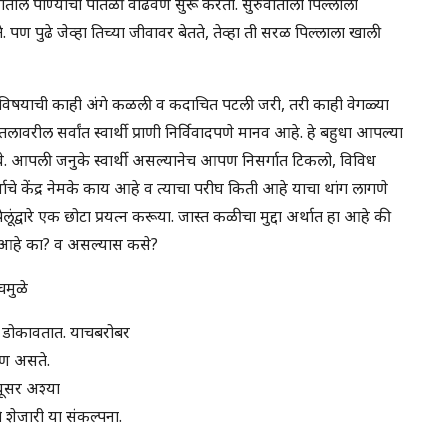
ातील पाण्याची पातळी वाढवणे सुरू करतो. सुरुवातीला पिल्लाला
पण पुढे जेव्हा तिच्या जीवावर बेतते, तेव्हा ती सरळ पिल्लाला खाली
तीच्या विषयाची काही अंगे कळली व कदाचित पटली जरी, तरी काही वेगळ्या
ावरील सर्वांत स्वार्थी प्राणी निर्विवादपणे मानव आहे. हे बहुधा आपल्या
े. आपली जनुके स्वार्थी असल्यानेच आपण निसर्गात टिकलो, विविध
ाचे केंद्र नेमके काय आहे व त्याचा परीघ किती आहे याचा थांग लागणे
ूंद्वारे एक छोटा प्रयत्न करूया. जास्त कळीचा मुद्दा अर्थात हा आहे की
 आहे का? व असल्यास कसे?
चमुळे
ार डोकावतात. याचबरोबर
पण असते.
धूसर अश्या
े शेजारी या संकल्पना.