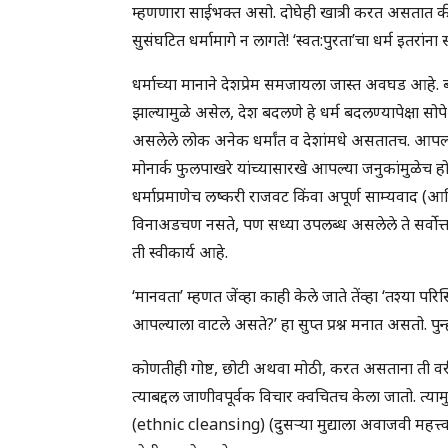
म्हणणारा साईभक्त असो. दोघेही खात्री करत असतात क
सुसंघटित धर्मामागे न लागते! ‘स्वत:पुरता’चा धर्म इतरांना
धर्माच्या मानाने देशप्रेम समजायला जास्त अवघड आहे. 
झाल्यामुळे असेल, देश बदलणे हे धर्म बदलण्यापेक्षा सोपे 
असलेले लोक अनेक धर्मांत व देशांमधे असतातच. आपल्
मोनार्क फुलपाखरे यांच्यासारखे आपल्या जनुकांमुळेच ह
धर्माप्रमाणेच लष्करी राजवट किंवा अपूर्ण साम्यवाद
विनाअडचण नसते, पण सध्या उपलब्ध असलेले ते सर्वोत्त
ती स्वीकार्य आहे.
‘मानवता’ म्हणत जेंव्हा काही केले जाते तेंव्हा ‘तश्
आपल्याला वाटले असते?’ हा सुप्त प्रश्न मनात असतो. पुन
कोणतीही गोष्ट, छोटी अथवा मोठी, करत असताना ती वरी
त्याबद्दल जाणीवपूर्वक विचार क्वचितच केला जातो. त्यामुळे
(ethnic cleansing) (दुसर्‍या मुद्याला अवाजवी महत्त्