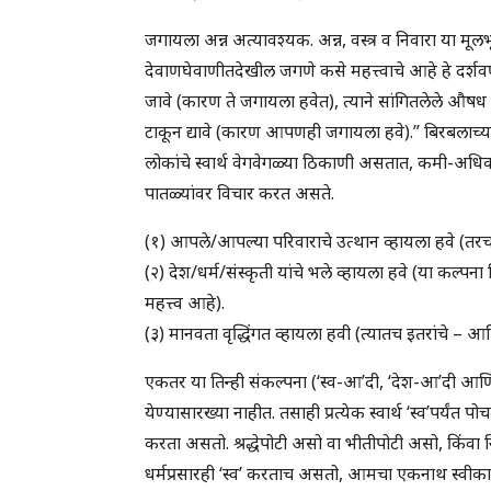
जगायला अन्न अत्यावश्यक. अन्न, वस्त्र व निवारा या मूलभू
देवाणघेवाणीतदेखील जगणे कसे महत्त्वाचे आहे हे दर्शव
जावे (कारण ते जगायला हवेत), त्याने सांगितलेले औष
टाकून द्यावे (कारण आपणही जगायला हवे).” बिरबलाच्या गो
लोकांचे स्वार्थ वेगवेगळ्या ठिकाणी असतात, कमी-अध
पातळ्यांवर विचार करत असते.
(१) आपले/आपल्या परिवाराचे उत्थान व्हायला हवे (तरच 
(२) देश/धर्म/संस्कृती यांचे भले व्हायला हवे (या कल्
महत्त्व आहे).
(३) मानवता वृद्धिंगत व्हायला हवी (त्यातच इतरांचे – आणि
एकतर या तिन्ही संकल्पना (‘स्व-आ’दी, ‘देश-आ’दी आ
येण्यासारख्या नाहीत. तसाही प्रत्येक स्वार्थ ‘स्व’पर्य
करता असतो. श्रद्धेपोटी असो वा भीतीपोटी असो, किंव
धर्मप्रसारही ‘स्व’ करताच असतो, आमचा एकनाथ स्वीकार