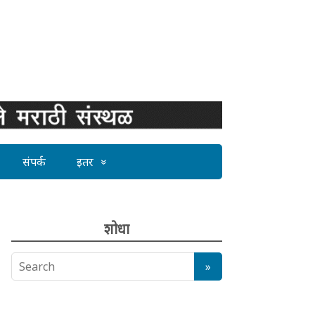
संपर्क
इतर
शोधा