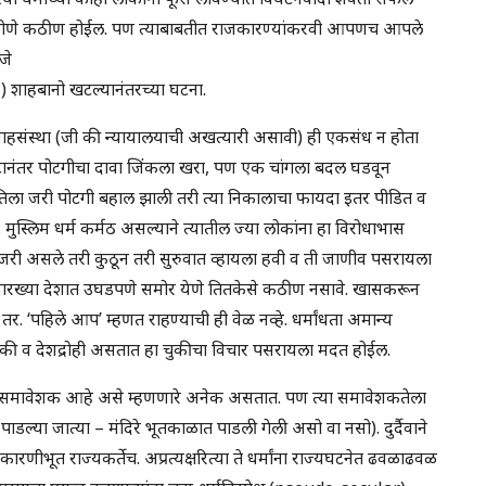
असे होणे कठीण होईल. पण त्याबाबतीत राजकारण्यांकरवी आपणच आपले
जे
 शाहबानो खटल्यानंतरच्या घटना.
वाहसंस्था (जी की न्यायालयाची अखत्यारी असावी) ही एकसंध न होता
्फोटानंतर पोटगीचा दावा जिंकला खरा, पण एक चांगला बदल घडवून
तिला जरी पोटगी बहाल झाली तरी त्या निकालाचा फायदा इतर पीडित व
ुस्लिम धर्म कर्मठ असल्याने त्यातील ज्या लोकांना हा विरोधाभास
से जरी असले तरी कुठून तरी सुरुवात व्हायला हवी व ती जाणीव पसरायला
ासारख्या देशात उघडपणे समोर येणे तितकेसे कठीण नसावे. खासकरून
तर. ‘पहिले आप’ म्हणत राहण्याची ही वेळ नव्हे. धर्मांधता अमान्य
रेकी व देशद्रोही असतात हा चुकीचा विचार पसरायला मदत होईल.
म सर्वसमावेशक आहे असे म्हणणारे अनेक असतात. पण त्या समावेशकतेला
ल्या जात्या – मंदिरे भूतकाळात पाडली गेली असो वा नसो). दुर्दैवाने
कारणीभूत राज्यकर्तेच. अप्रत्यक्षरित्या ते धर्मांना राज्यघटनेत ढवळाढवळ