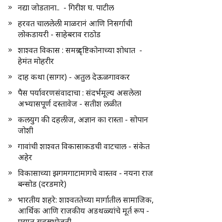
नद्या जोडताना.. - गिरीश घ. पाटील
हरवत चाललेली माळरानं आणि निसर्गाची
लोकडायरी - साहेबराव राठोड
शाश्वत विकास : समग्र दृष्टिकोनाच्या शोधात -
हेमंत मोहरीर
दाह कथा (सागर) - अतुल देऊळगावकर
पैस पर्यावरणसंवादाचा : संदर्भमूल्य असलेला
अभ्यासपूर्ण दस्तावेज - सतीश लळीत
कलयुग की दहलीज, अज्ञान का रास्ता - सोपान
जोशी
गावांची शाश्वत विकासाकडची वाटचाल - संकेत
अहेर
विकासाच्या झगमगाटामागचे वास्तव - नयना राज
बन्सोड (दरडमारे)
भारतीय शहरे: शाश्वततेच्या मार्गातील सामाजिक,
आर्थिक आणि राजकीय अडथळ्यांचे मूर्त रूप -
प्रद्युम्न सहस्रभोजनी