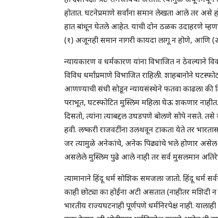
होतात. घटनेप्रमाणे सर्वांना समान लेखता आले तर 
हात बांधून घेतले आहेत. याची दोन ठळक उदाहरणे म्हण
(१) अजूनही समान नागरी कायदा लागू न होणे, आणि (२)
न्यायकारण व धर्मकारण यांना विभाजित न ठेवल्याने वि
विविध धर्मांप्रमाणे विभाजित राहिली. शाहबानोने घटस
आणण्याची संधी सोडून न्यायसंस्थेने फतवा काढला की 
पराभूत, घटस्फोटित मुस्लिम महिला घेऊ शकणार नाहीत. म
दिसतो, त्यांना त्याबद्दल उघडपणे बोलणे सोपे नसते. त
हवी. लष्करी राजवटींना उलथवून टाकता येते तर भारत
जर त्यामुळे अनेकांचे, अनेक पिढ्यांचे भले होणार असेल 
असलेले मुस्लिम पुढे आले नाही तर सर्व मुसलमान अति
त्यामानाने हिंदू धर्म सोशिक समजला जातो. हिंदू धर्
काही छोट्या का होईना अटी असतात (नाहीतर मशिदी न पाड
भारतीय राज्यघटनाही पूर्णपणे धर्मनिरपेक्ष नाही. यालाही 