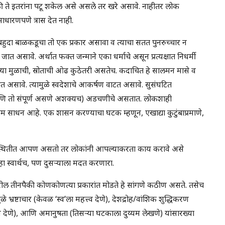
ी ते इतरांना पटू शकेल असे असले तर खरे असावे. नाहीतर लोक
 साधारणपणे त्रास देत नाही.
बहुदा बाळकडूचा तो एक प्रकार असावा व त्याचा सतत पुनरुच्चार न
जात असावे. अर्थात फक्त जन्माने एका धर्माचे असून प्रत्यक्षात निधर्मी
या मुळाची, स्रोताची ओढ कुठेतरी असतेच. कदाचित हे सालमन मासे व
ोत असावे. त्यामुळे स्वदेशाचे आकर्षण वाटत असावे. सुसंघटित
 (आणि तो संपूर्ण असणे अशक्यच) अडचणीचे असतात. लोकशाही
म साधन आहे. एक शासन करण्याचा घटक म्हणून, एखाद्या कुटुंबाप्रमाणे,
या परिस्थितीत आपण असतो तर लोकांनी आपल्याकरता काय करावे असे
्हा स्वार्थच, पण दुसर्‍याला मदत करणारा.
ल तीनपैकी कोणकोणत्या प्रकारांत मोडते हे सांगणे कठीण असते. तसेच
 भ्रष्टाचार (केवळ ‘स्व’ला महत्त्व देणे), देशद्रोह/वांशिक शुद्धिकरण
व देणे), आणि अमानुषता (तिसर्‍या घटकाला दुय्यम लेखणे) यांसारख्या