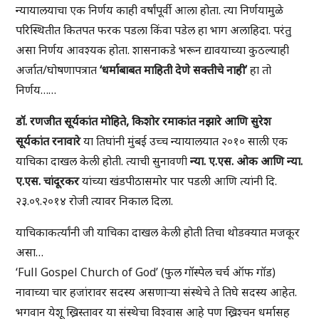
न्यायालयाचा एक निर्णय काही वर्षांपूर्वी आला होता. त्या निर्णयामुळे
परिस्थितीत कितपत फरक पडला किंवा पडेल हा भाग अलाहिदा. परंतु
असा निर्णय आवश्यक होता. शासनाकडे भरून द्यावयाच्या कुठल्याही
अर्जात/घोषणापत्रात
‘धर्माबाबत माहिती देणे सक्तीचे नाही’
हा तो
निर्णय……
डॉ. रणजीत सूर्यकांत मोहिते
,
किशोर रमाकांत नझारे आणि सुरेश
सूर्यकांत रनावारे
या तिघांनी मुंबई उच्च न्यायालयात २०१० साली एक
याचिका दाखल केली होती. त्याची सुनावणी
न्या. ए.एस. ओक आणि न्या.
ए.एस. चांदूरकर
यांच्या खंडपीठासमोर पार पडली आणि त्यांनी दि.
२३.०९.२०१४ रोजी त्यावर निकाल दिला.
याचिकाकर्त्यांनी जी याचिका दाखल केली होती तिचा थोडक्यात मजकूर
असा…
‘Full Gospel Church of God’ (फुल गॉस्पेल चर्च ऑफ गॉड)
नावाच्या चार हजांरावर सदस्य असणाऱ्या संस्थेचे ते तिघे सदस्य आहेत.
भगवान येशू ख्रिस्तावर या संस्थेचा विश्वास आहे पण ख्रिश्चन धर्मासह