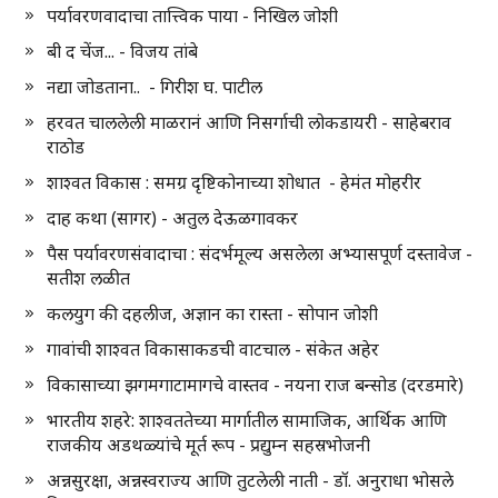
पर्यावरणवादाचा तात्त्विक पाया - निखिल जोशी
बी द चेंज... - विजय तांबे
नद्या जोडताना.. - गिरीश घ. पाटील
हरवत चाललेली माळरानं आणि निसर्गाची लोकडायरी - साहेबराव
राठोड
शाश्वत विकास : समग्र दृष्टिकोनाच्या शोधात - हेमंत मोहरीर
दाह कथा (सागर) - अतुल देऊळगावकर
पैस पर्यावरणसंवादाचा : संदर्भमूल्य असलेला अभ्यासपूर्ण दस्तावेज -
सतीश लळीत
कलयुग की दहलीज, अज्ञान का रास्ता - सोपान जोशी
गावांची शाश्वत विकासाकडची वाटचाल - संकेत अहेर
विकासाच्या झगमगाटामागचे वास्तव - नयना राज बन्सोड (दरडमारे)
भारतीय शहरे: शाश्वततेच्या मार्गातील सामाजिक, आर्थिक आणि
राजकीय अडथळ्यांचे मूर्त रूप - प्रद्युम्न सहस्रभोजनी
अन्नसुरक्षा, अन्नस्वराज्य आणि तुटलेली नाती - डॉ. अनुराधा भोसले