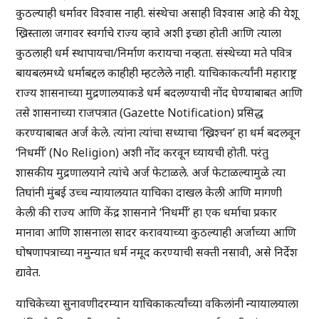
कुठल्याही धर्मावर विश्वास नाही. संस्थेचा असाही विश्वास आहे की येशू
ख्रिस्ताला जगावर स्वर्गाचे राज्य व्हावे अशी इच्छा होती आणि त्याला
कुठलाही धर्म स्थापायचा/निर्माण करायचा नव्हता. संस्थेच्या मते पवित्र
बायबलमध्ये धर्माबद्दल काहीही म्हटलेले नाही. याचिकाकर्त्यांनी महाराष्ट्र
राज्य शासनाच्या मुद्रणालयाकडे धर्म बदलण्याची नोंद घेण्याबाबत आणि
तसे शासनाच्या राजपत्रात (Gazette Notification) प्रसिद्ध
करण्याबाबत अर्ज केले. त्यांना त्यांचा सध्याचा ‘ख्रिश्चन’ हा धर्म बदलवून
‘निधर्मी’ (No Religion) अशी नोंद करवून घ्यायची होती. परंतु
शासकीय मुद्रणालयाने त्यांचे अर्ज फेटाळले. अर्ज फेटाळल्यामुळे त्या
तिघांनी मुंबई उच्च न्यायालयात याचिका दाखल केली आणि मागणी
केली की राज्य आणि केंद्र शासनाने ‘निधर्मी’ हा एक धर्माचा प्रकार
मानावा आणि शासनाला सादर करावयाच्या कुठल्याही अर्जाच्या आणि
घोषणापत्राच्या नमुन्यात धर्म नमूद करण्याची सक्ती नसावी, असे निर्देश
द्यावेत.
याचिकेच्या सुनावणीदरम्यान याचिकाकर्त्यांच्या वकिलांनी न्यायालयाला